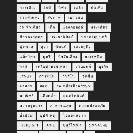
การเมือง
ไอที
กีฬา
เหล้า
บันเทิง
รามคำแหง
สุขภาพ
เยาวชน
รพ.หัวเฉียว
เด็ก
แอลกอฮอล์
ท่องเที่ยว
ข้าวตราฉัตร
ประชาธิปัตย์
นายกรัฐมนตรี
ฟุตบอล
สุรา
นิพนธ์
เศรษฐกิจ
แม็คโคร
บุหรี่
ปัจจัยเสี่ยง
ยาเสพติด
กสศ.
เครือข่ายงดเหล้า
ยานยนต์
ธุรกิจ
เสวนา
การพนัน
กาสิโน
วัคซีน
อาหาร
สคล.
งดเหล้าเข้าพรรษา
พาณิชย์
เลือกตั้ง
แมคโดนัลด์
ความรุนแรง
สาธารณสุข
ความปลอดภัย
น้ำท่วม
อุบัติเหตุ
ไอคอนสยาม
HIGHLIGHT
ครม.
บุหรี่ไฟฟ้า
มหาดไทย