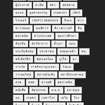
ผู้ประกาศ
ผ่าตัด
สสว.
สุขสยาม
อบรม
อุตสาหกรรม
เกษตรกร
เบียร์
ไรเดอร์
CRAFTS BANGKOK
กินเจ
ข่าว
ข่าวปลอม
คนพิการ
คิง เพาเวอร์
จีน
ตลาดนัด
ต่างประเทศ
ทุนการศึกษา
ท้องถิ่น
นักวิชาการ
น้ำเมา
บ่อน
ประกันสังคม
ประชาชน
ปลอดเหล้า
พม.
พรีเมียร์ลีก
ฟุตบอลโลก
ภูเก็ต
ยา
รางวัล
ราชกิจจานุเบกษา
วันแม่
วาเลนไทน์
สถานบันเทิง
สถานีประชาชน
สรพ.
สอศ.
สารคดี
สุขภาพจิต
หนังสือ
หัตถกรรม
อ.อ.ป.
อบายมุข
อย.
เกษตร
เบทาโกร
เอไอ
โกง