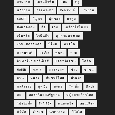
สามารถ
เมาแล้วขับ
กทม.
ครู
พลังงาน
ลอยกระทง
สงกรานต์
แรงงาน
SACIT
กัญชา
ฟุตซอล
ยาสูบ
สิ่งแวดล้อม
สื่อ
เกม
เครื่องใช้ไฟฟ้า
เซ็นทรัล
โรบินสัน
คุกคามทางเพศ
งานแสดงสินค้า
ปีใหม่
ภาคใต้
ภาพยนตร์
มะเร็ง
ศบค.
หวย
อินฟอร์มา มาร์เก็ตส์
แอปพลิเคชัน
โควิด
HAIER
ก.พ.ร.
การลงทุน
ข้าว
ชุมชน
ถนน
ทหาร
ทีมชาติไทย
น้ำพริก
ผลสำรวจ
ผู้หญิง
ละคร
วันเด็ก
ศิลปะ
สธ.
สลากกินแบ่งรัฐบาล
หญิงชายก้าวไกล
โปรโมชั่น
THAIFEX
คนละครึ่ง
คอนเสิร์ต
ดิจิทัล
ตำรวจ
นวัตกรรม
บีโอไอ