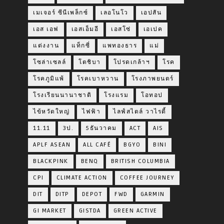
เมเจอร์ ซีนีเพล็กซ์
เลอโนโว
เอปสัน
เอส เอฟ
เอสเอ็มอี
เอสโซ่
เอเปค
แต่งงาน
แท็กซี่
แพทองธาร
แม่
โซล่าเซลล์
โตชิบา
โปรดเกล้าฯ
โรค
โรคภูมิแพ้
โรคเบาหวาน
โรงภาพยนตร์
โรงเรียนนานาชาติ
โรงแรม
โอทอป
ไข้หวัดใหญ่
ไฟฟ้า
ไลฟ์สไตล์ วาไรตี้
11.11
3ป.
5ธันวาคม
ACT
AIS
APLF ASEAN
ALL CAFÉ
BGYO
BINI
BLACKPINK
BENQ
BRITISH COLUMBIA
CPI
CLIMATE ACTION
COFFEE JOURNEY
DIT
DITP
DEPOT
FWD
GARMIN
GI MARKET
GISTDA
GREEN ACTIVE