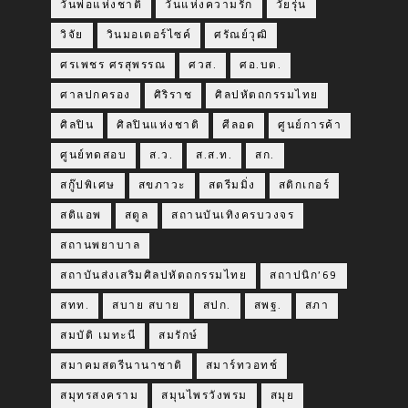
วันพ่อแห่งชาติ
วันแห่งความรัก
วัยรุ่น
วิจัย
วินมอเตอร์ไซค์
ศรัณย์วุฒิ
ศรเพชร ศรสุพรรณ
ศวส.
ศอ.บต.
ศาลปกครอง
ศิริราช
ศิลปหัตถกรรมไทย
ศิลปิน
ศิลปินแห่งชาติ
ศีลอด
ศูนย์การค้า
ศูนย์ทดสอบ
ส.ว.
ส.ส.ท.
สก.
สกู๊ปพิเศษ
สขภาวะ
สตรีมมิ่ง
สติกเกอร์
สติแอพ
สตูล
สถานบันเทิงครบวงจร
สถานพยาบาล
สถาบันส่งเสริมศิลปหัตถกรรมไทย
สถาปนิก’69
สทท.
สบาย สบาย
สปก.
สพฐ.
สภา
สมบัติ เมทะนี
สมรักษ์
สมาคมสตรีนานาชาติ
สมาร์ทวอทช์
สมุทรสงคราม
สมุนไพรวังพรม
สมุย