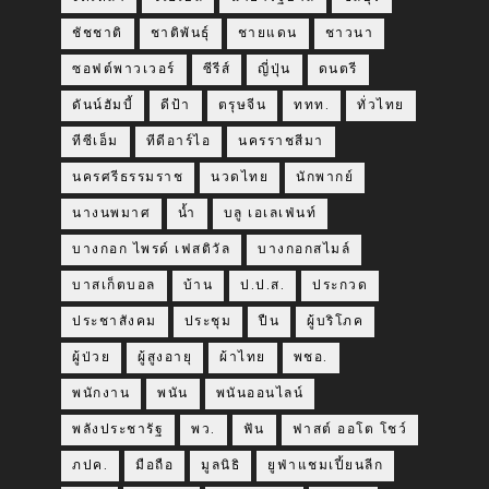
ชัชชาติ
ชาติพันธุ์
ชายแดน
ชาวนา
ซอฟต์พาวเวอร์
ซีรีส์
ญี่ปุ่น
ดนตรี
ดันน์ฮัมบี้
ดีป้า
ตรุษจีน
ททท.
ทั่วไทย
ทีซีเอ็ม
ทีดีอาร์ไอ
นครราชสีมา
นครศรีธรรมราช
นวดไทย
นักพากย์
นางนพมาศ
น้ำ
บลู เอเลเฟ่นท์
บางกอก ไพรด์ เฟสติวัล
บางกอกสไมล์
บาสเก็ตบอล
บ้าน
ป.ป.ส.
ประกวด
ประชาสังคม
ประชุม
ปืน
ผู้บริโภค
ผู้ป่วย
ผู้สูงอายุ
ผ้าไทย
พชอ.
พนักงาน
พนัน
พนันออนไลน์
พลังประชารัฐ
พว.
ฟัน
ฟาสต์ ออโต โชว์
ภปค.
มือถือ
มูลนิธิ
ยูฟ่าแชมเปี้ยนลีก