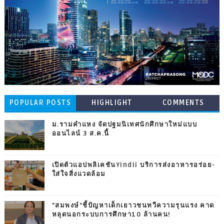
POPULAR POSTS
HIGHLIGHT
COMMENTS
ม.รามคำแหง จัดปฐมนิเทศนักศึกษาใหม่แบบ
ออนไลน์ 3 ส.ค.นี้
เปิดตัวแอปพลิเคชันYindii บริการส่งอาหารอร่อย-
ใส่ใจสิ่งแวดล้อม
"สมพงษ์"ชี้ปัญหาเด็กเยาวชนทวีความรุนแรง คาด
หลุดนอกระบบการศึกษา10 ล้านคน!