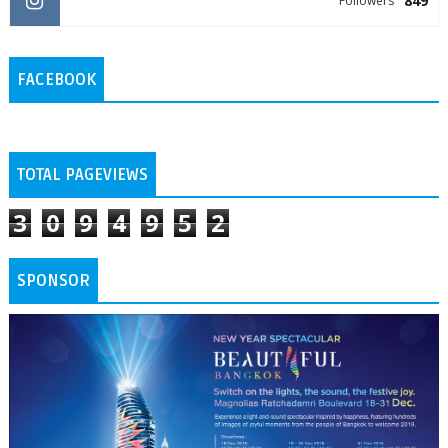
849
Followers
FACEBOOK
TOTAL PAGEVIEWS
3
0
9
4
9
5
2
SPONSOR