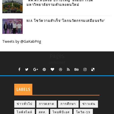
“ผศ.ดร.สืบพงษ์ ปราบใหญ่”นั่งอธิการบดี
มหาวิทยาลัยรามคำแหงคนใหม่
NIA โชว์ความสำเร็จ‘โลกนวัตกรรมเสมือนจริง’
Tweets by @GaKabPrig
Pages
undefined
LABELS
ข่าวทั่วไป
การตลาด
การศึกษา
ข่าวเด่น
ไลฟ์สไตล์
สสส.
ไทยพีบีเอส
โควิด-19