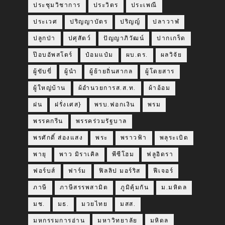
ประชุมวิชาการ
ประวิตร
ประเพณี
ประเวศ
ปริญญาบัตร
ปริญญ์
ปลาวาฬ
ปลูกป่า
ปศุสัตว์
ปัญญาภิวัฒน์
ปากเกร็ด
ป๊อบอัพสโตร์
ป๋อมแป๋ม
ผบ.ตร.
ผลวิจัย
ผู้ขับขี่
ผู้นำ
ผู้ย้ายถิ่นสากล
ผู้โดยสาร
ผู้ใหญ่บ้าน
ผ้อำนวยการส.ส.ท.
ผ้าอ้อม
ฝน
ฝรั่งเศส}
พรบ.ฟอกเงิน
พรม
พรรคกรีน
พรรคร่วมรัฐบาล
พรศักดิ์ ส่องแสง
พระ
พราวฟ้า
พลุระเบิด
พายุ
พาว มิราเคิล
พีซีโฮม
ฟลูอิดรา
ฟอร์บส์
ฟาร์ม
ฟิลลิป มอร์ริส
ฟีเจอร์
ภาษี
ภาษีสรรพสามิต
ภูมิคุ้มกัน
ม.มหิดล
มช.
มธ.
มวยไทย
มสส.
มหกรรมการอ่าน
มหาวิทยาลัย
มหิดล