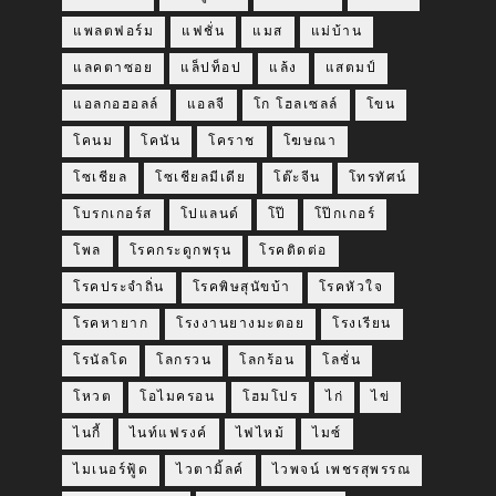
แพลตฟอร์ม
แฟชั่น
แมส
แม่บ้าน
แลคตาซอย
แล็ปท็อป
แล้ง
แสตมป์
แอลกอฮอลล์
แอลจี
โก โฮลเซลล์
โขน
โคนม
โคนัน
โคราช
โฆษณา
โซเชียล
โซเชียลมีเดีย
โต๊ะจีน
โทรทัศน์
โบรกเกอร์ส
โปแลนด์
โป๊
โป๊กเกอร์
โพล
โรคกระดูกพรุน
โรคติดต่อ
โรคประจำถิ่น
โรคพิษสุนัขบ้า
โรคหัวใจ
โรคหายาก
โรงงานยางมะตอย
โรงเรียน
โรนัลโด
โลกรวน
โลกร้อน
โลชั่น
โหวต
โอไมครอน
โฮมโปร
ไก่
ไข่
ไนกี้
ไนท์แฟรงค์
ไฟไหม้
ไมซ์
ไมเนอร์ฟู้ด
ไวตามิ้ลค์
ไวพจน์ เพชรสุพรรณ