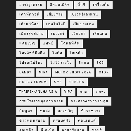
อาชญากรรม
อีคอมเมิร์ซ
ฺบิ๊กซี
เครื่องดื่ม
เคาท์ดาวน์
เชียงราย
เซเว่นอีเลฟเว่น
เถ้าแก่น้อย
เทคโนโลยี
เปิดประเทศ
เมืองสุขสยาม
เมเจอร์
เยียวยา
เรียนต่อ
แคมเปญ
แพทย์
โฉนดที่ดิน
โทรศัพท์มือถือ
โลตัส
โฮเรก้า
ไปรษณีย์ไทย
ไม่ไว้วางใจ
5แกน
BCG
CANDY
MIRA
MOTOR SHOW 2026
OTOP
POLICY FORUM
SME
SUBCON
THAIFEX-ANUGA ASIA
VIPA
กกต.
กกท.
กรมโรงงานอุตสาหกรรม
กระทรวงสาธารณสุข
กัมพูชา
ขนส่ง
ของขวัญ
ข้าราชการ
ข้าวแดนสยาม
ครอบครัว
คอนเทนต์
งดเหล้า
จีเอเบิล
ฉายารัฐบาล
ชลบุรี