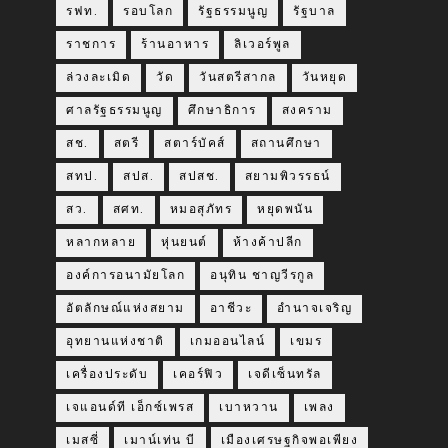
รฟท.
รอบโลก
รัฐธรรมนูญ
รัฐบาล
ราชการ
ร้านอาหาร
ลิเวอร์พูล
ล่วงละเมิด
วัด
วันสตรีสากล
วันหยุด
ศาลรัฐธรรมนูญ
ศึกษาธิการ
สงคราม
สช.
สตรี
สตาร์บัคส์
สถานศึกษา
สทป.
สปส.
สปสช.
สยามพิวรรธน์
สว.
สศท.
หมอสุภัทร
หยุดพนัน
หลากหลาย
หุ่นยนต์
ห้างค้าปลีก
องค์การอนามัยโลก
อนุทิน ชาญวีรกูล
อัตลักษณ์แห่งสยาม
อาชีวะ
อำนาจเจริญ
อุทยานแห่งชาติ
เกมออนไลน์
เขมร
เครื่องประดับ
เคอร์ฟิว
เจดีเซ็นทรัล
เจแอนด์ที เอ็กซ์เพรส
เบาหวาน
เพลง
เมสซี่
เมาน์เท่น บี
เมืองเศรษฐกิจพอเพียง