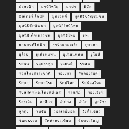
มังกรฟ้า
มามี่โพโค
มาม่า
มิดัส
มิสเตอร์ โดนัท
มูฟเวนดี้
มูลนิธิขวัญชุมชน
มูลนิธิชัยพัฒนา
มูลนิธิรักษ์ไทย
มูลนิธิเด็กเยาวชน
มูลนิธิไทย
ยท.
ยานยนต์ไฟฟ้า
ยารักษามะเร็ง
ยุบสภา
ยุโรป
ยูเนียนแพน
ยูเนี่ยนแพน
ยูโอบี
รถชน
รถบรรทุก
รถยนต์
รทสช.
รวมไทยสร้างชาติ
รองเท้า
รักต้องรอด
รักษา
รักษาโรค
รักษ์ไทย
รับน้องใหม่
รับสมัคร ผอ.ไทยพีบีเอส
ราชภัฏ
ร้องเรียน
ร้อยเอ็ด
ลาลีกา
ลำปาง
ลำไย
ลูกจ้าง
ลูกทุ่ง
วนชัย
วอลเล่ย์บอล
วังน้ำเขียว
วัฒนธรรม
วัดท่ากระเทียม
วันพระใหญ่