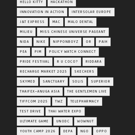
HELLO KITTY
HACKATHON
INNOVATION IN ACTION
INTERSOLAR EUROPE
J&T EXPRESS
MAC
MALO DENTAL
MILIEU
MISS CHINESE UNIVERSE PAGEANT
NIDA
NIKE
NIPPONBOYZ
OR
PAIH
PEA
PIM
POLICY WATCH CONNECT
PRIDE FESTIVAL
R U COCO?
RIDDARA
RECHARGE MARKET 2025
SKECHERS
SKYMED
SANCTUARY
SOLIS
SUPERIOR
THAIFEX–ANUGA ASIA
THE GENTLEMEN LIVE
TIFFCOM 2025
TWZ
TELEPHARMACY
TEST DRIVE
THAI WATER EXPO
ULTIMATE GAME
UNODC
WOWNUT
YOUTH CAMP 2026
DEPA
NGO
OPPO