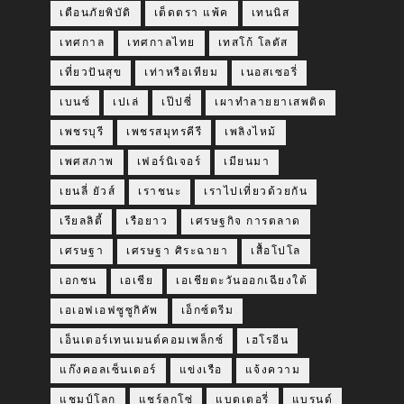
เตือนภัยพิบัติ
เต็ดตรา แพ้ค
เทนนิส
เทศกาล
เทศกาลไทย
เทสโก้ โลตัส
เที่ยวปันสุข
เท่าหรือเทียม
เนอสเซอรี่
เบนซ์
เปเล่
เป๊ปซี่
เผาทำลายยาเสพติด
เพชรบุรี
เพชรสมุทรคีรี
เพลิงไหม้
เพศสภาพ
เฟอร์นิเจอร์
เมียนมา
เยนลี่ ยัวส์
เราชนะ
เราไปเที่ยวด้วยกัน
เรียลลิตี้
เรือยาว
เศรษฐกิจ การตลาด
เศรษฐา
เศรษฐา ศิระฉายา
เสื้อโปโล
เอกชน
เอเชีย
เอเชียตะวันออกเฉียงใต้
เอเอฟเอฟซูซูกิคัพ
เอ็กซ์ตรีม
เอ็นเตอร์เทนเมนต์คอมเพล็กซ์
เฮโรอีน
แก๊งคอลเซ็นเตอร์
แข่งเรือ
แจ้งความ
แชมป์โลก
แชร์ลูกโซ่
แบตเตอรี่
แบรนด์