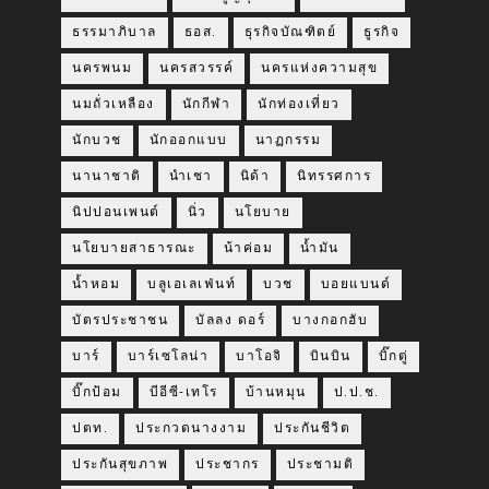
ธรรมาภิบาล
ธอส.
ธุรกิจบัณฑิตย์
ธูรกิจ
นครพนม
นครสวรรค์
นครแห่งความสุข
นมถั่วเหลือง
นักกีฬา
นักท่องเที่ยว
นักบวช
นักออกแบบ
นาฏกรรม
นานาชาติ
นำเชา
นิด้า
นิทรรศการ
นิปปอนเพนต์
นิ่ว
นโยบาย
นโยบายสาธารณะ
น้าค่อม
น้ำมัน
น้ำหอม
บลูเอเลเฟ่นท์
บวช
บอยแบนด์
บัตรประชาชน
บัลลง ดอร์
บางกอกฮับ
บาร์
บาร์เซโลน่า
บาโอจิ
บินบิน
บิ๊กตู่
บิ๊กป้อม
บีอีซี-เทโร
บ้านหมุน
ป.ป.ช.
ปตท.
ประกวดนางงาม
ประกันชีวิต
ประกันสุขภาพ
ประชากร
ประชามติ