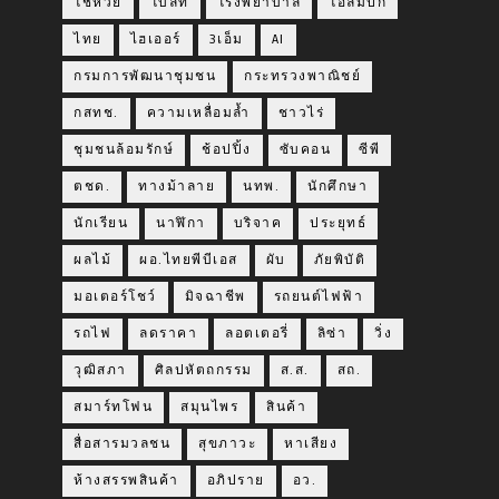
โชห่วย
โบลท์
โรงพยาบาล
โอลิมปิก
ไทย
ไฮเออร์
3เอ็ม
AI
กรมการพัฒนาชุมชน
กระทรวงพาณิชย์
กสทช.
ความเหลื่อมล้ำ
ชาวไร่
ชุมชนล้อมรักษ์
ช้อปปิ้ง
ซับคอน
ซีพี
ตชด.
ทางม้าลาย
นทพ.
นักศึกษา
นักเรียน
นาฬิกา
บริจาค
ประยุทธ์
ผลไม้
ผอ.ไทยพีบีเอส
ผับ
ภัยพิบัติ
มอเตอร์โชว์
มิจฉาชีพ
รถยนต์ไฟฟ้า
รถไฟ
ลดราคา
ลอตเตอรี่
ลิซ่า
วิ่ง
วุฒิสภา
ศิลปหัตถกรรม
ส.ส.
สถ.
สมาร์ทโฟน
สมุนไพร
สินค้า
สื่อสารมวลชน
สุขภาวะ
หาเสียง
ห้างสรรพสินค้า
อภิปราย
อว.