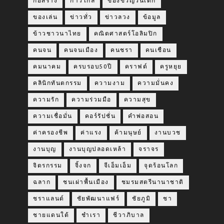
ก่อสร้าง
ก้าวไกล
ของขวัญวันเด็ก
ของเล่น
ข่าวทั่ว
ข่าวลวง
ข้อมูล
ข้าวชาวนาไทย
คณิตศาสตร์โอลิมปิก
คนจน
คนจนเมือง
คนชรา
คนเชือน
คมนาคม
ครบรอบ50ปี
คราฟต์
ครูหยุย
คลินิกทันตกรรม
ความงาม
ความมั่นคง
ความรัก
ความร่วมมือ
ความสุข
ความเชื่อมั่น
คอร์รัปชั่น
คำพ่อสอน
ค่าครองชีพ
ค่าแรง
ค้ามนุษย์
งานบวช
งานบุญ
งานบุญปลอดเหล้า
จราจร
จิตรกรรม
จิ้งจก
จีเอ็มเอ็ม
จุดร้อนโลก
ฉลาก
ชนเผ่าพื้นเมือง
ชมรมสตรีนานาชาติ
ชราแลนด์
ชัยพัฒนาแฟร์
ชัยภูมิ
ชา
ชายแดนใต้
ชำเรา
ชีวาภิบาล