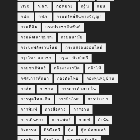
VIVO
ก.ตร.
กฎหมาย
กฐิน
กปน.
กฟผ.
กฟภ.
กรมทรัพย์สินทางปัญญา
กรมที่ดิน
กรมประชาสัมพันธ์
กรมพัฒนาชุมชน
กรมอนามัย
กระบะพลังงานใหม่
กระแสร้อนออนไลน์
กรุงไทย-แอกซ่า
กรุณา บัวคำศรี
กลุ่มชาติพันธุ์
กล้องวงจรปิด
กล้าไม้
กศส.การศึกษา
กองทัพไทย
กองทุนหมู่บ้าน
กอล์ฟ
กาชาด
การการค้าภายใน
การทูตไทย–จีน
การบินไทย
การประปา
การพิมพ์
การสื่อสาร
การอ่าน
การเดินทาง
การแพทย์
กาแฟ
กำนัน
กิจกรรม
กิริณีเทวี
กุ้ง
กู๊ด ด็อกเตอร์