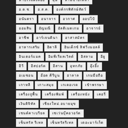
หาบเร่แผงลอย
หุ้น
ห้ามขายเหล้า
อ.ต.ช.
อ.ส.ค.
องค์กรพิทักษ์สัตว์
อนันตรา
อนาจาร
อวกาศ
ออปโป้
ออมสิน
อัญมณี
อัลติเมตเกม
อาจารย์
อาชีพ
อาร์เจนตินา
อาสาสมัคร
อาหารเสริม
อิตาลี
อินเด็กซ์ ลิฟวิ่งมอลล์
อินเตอร์แมค
อิมพีเรียลเวิลด์
อิสลาม
อียู
อีวี
อีสปอร์ต
อีสาน
อุทกภัย
อุ๊งอิ๊ง
อเมซอน
อ๊อด คีรีบูน
ฮาลาล
เกมมือถือ
เกาหลี
เกาะสมุย
เกเตอเรด
เข้าพรรษา
เครื่องถูพื้น
เครื่องพิมพ์
เครื่องหนัง
เคอรี่
เงินดิจิทัล
เชียงใหม่.อบายมุข
เซนต์คาเบรียล
เซเว่นบุ๊คอวอร์ด
เซ็นทรัล รีเทล
เซ็นทรัลรีเทล
เดอะมาร์เก็ต