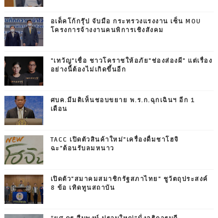
อเด็คโก้กรุ๊ป จับมือ กระทรวงแรงงาน เซ็น MOU
โครงการจ้างงานคนพิการเชิงสังคม
"เทวัญ"เชื่อ ชาวโคราชให้อภัย"ช่องส่องผี" แต่เรื่อง
อย่างนี้ต้องไม่เกิดขึ้นอีก
ศบค.มีมติเห็นชอบขยาย พ.ร.ก.ฉุกเฉินฯ อีก 1
เดือน
TACC เปิดตัวสินค้าใหม่"เครื่องดื่มชาโฮจิ
ฉะ"ต้อนรับลมหนาว
เปิดตัว"สมาคมสมาชิกรัฐสภาไทย" ชูวัตถุประสงค์
8 ข้อ เทิดทูนสถาบัน