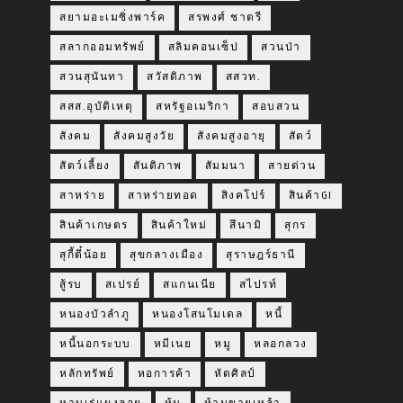
สยามอะเมซิ่งพาร์ค
สรพงศ์ ชาตรี
สลากออมทรัพย์
สลิมคอนเซ็ป
สวนป่า
สวนสุนันทา
สวัสดิภาพ
สสวท.
สสส.อุบัติเหตุ
สหรัฐอเมริกา
สอบสวน
สังคม
สังคมสูงวัย
สังคมสูงอายุ
สัตว์
สัตว์เลี้ยง
สันติภาพ
สัมมนา
สายด่วน
สาหร่าย
สาหร่ายทอด
สิงคโปร์
สินค้าGI
สินค้าเกษตร
สินค้าใหม่
สึนามิ
สุกร
สุกี้ตี๋น้อย
สุขกลางเมือง
สุราษฎร์ธานี
สู้รบ
สเปรย์
สแกนเนีย
สไปรท์
หนองบัวลำภู
หนองโสนโมเดล
หนี้
หนี้นอกระบบ
หมีเนย
หมู
หลอกลวง
หลักทรัพย์
หอการค้า
หัตศิลป์