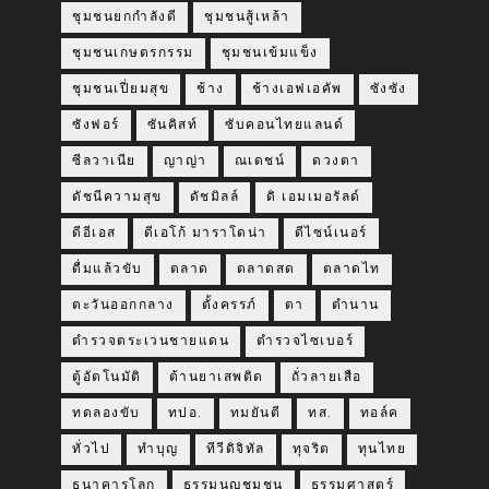
ชุมชนยกกำลังดี
ชุมชนสู้เหล้า
ชุมชนเกษตรกรรม
ชุมชนเข้มแข็ง
ชุมชนเปี่ยมสุข
ช้าง
ช้างเอฟเอคัพ
ซังซัง
ซังฟอร์
ซันคิสท์
ซับคอนไทยแลนด์
ซีลวาเนีย
ญาญ่า
ณเดชน์
ดวงตา
ดัชนีความสุข
ดัชมิลล์
ดิ เอมเมอรัลด์
ดีอีเอส
ดีเอโก้ มาราโดน่า
ดีไซน์เนอร์
ดื่มแล้วขับ
ตลาด
ตลาดสด
ตลาดไท
ตะวันออกกลาง
ตั้งครรภ์
ตา
ตำนาน
ตำรวจตระเวนชายแดน
ตำรวจไซเบอร์
ตู้อัตโนมัติ
ต้านยาเสพติด
ถั่วลายเสือ
ทดลองขับ
ทปอ.
ทมยันตี
ทส.
ทอล์ค
ทั่วไป
ทำบุญ
ทีวีดิจิทัล
ทุจริต
ทุนไทย
ธนาคารโลก
ธรรมนูญชุมชน
ธรรมศาสตร์