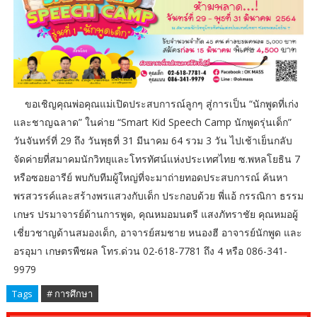
ขอเชิญคุณพ่อคุณแม่เปิดประสบการณ์ลูกๆ สู่การเป็น “นักพูดที่เก่ง
และชาญฉลาด” ในค่าย “Smart Kid Speech Camp นักพูดรุ่นเด็ก”
วันจันทร์ที่ 29 ถึง วันพุธที่ 31 มีนาคม 64 รวม 3 วัน ไปเช้าเย็นกลับ
จัดค่ายที่สมาคมนักวิทยุและโทรทัศน์แห่งประเทศไทย ซ.พหลโยธิน 7
หรือซอยอารีย์ พบกับทีมผู้ใหญ่ที่จะมาถ่ายทอดประสบการณ์ ค้นหา
พรสวรรค์และสร้างพรแสวงกับเด็ก ประกอบด้วย พี่แอ้ กรรณิกา ธรรม
เกษร ปรมาจารย์ด้านการพูด, คุณหมอมนตรี แสงภัทราชัย คุณหมอผู้
เชี่ยวชาญด้านสมองเด็ก, อาจารย์สมชาย หนองฮี อาจารย์นักพูด และ
อรอุมา เกษตรพืชผล โทร.ด่วน 02-618-7781 ถึง 4 หรือ 086-341-
9979
Tags
# การศึกษา