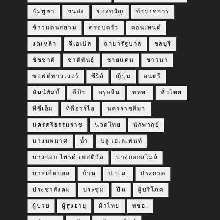
กัมพูชา
ขนส่ง
ของขวัญ
ข้าราชการ
ข้าวแดนสยาม
ครอบครัว
คอนเทนต์
งดเหล้า
จีเอเบิล
ฉายารัฐบาล
ชลบุรี
ชัชชาติ
ชาติพันธุ์
ชายแดน
ชาวนา
ซอฟต์พาวเวอร์
ซีรีส์
ญี่ปุ่น
ดนตรี
ดันน์ฮัมบี้
ดีป้า
ตรุษจีน
ททท.
ทั่วไทย
ทีซีเอ็ม
ทีดีอาร์ไอ
นครราชสีมา
นครศรีธรรมราช
นวดไทย
นักพากย์
นางนพมาศ
น้ำ
บลู เอเลเฟ่นท์
บางกอก ไพรด์ เฟสติวัล
บางกอกสไมล์
บาสเก็ตบอล
บ้าน
ป.ป.ส.
ประกวด
ประชาสังคม
ประชุม
ปืน
ผู้บริโภค
ผู้ป่วย
ผู้สูงอายุ
ผ้าไทย
พชอ.