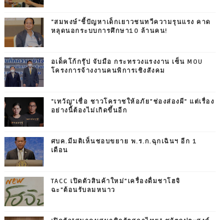
"สมพงษ์"ชี้ปัญหาเด็กเยาวชนทวีความรุนแรง คาด
หลุดนอกระบบการศึกษา10 ล้านคน!
อเด็คโก้กรุ๊ป จับมือ กระทรวงแรงงาน เซ็น MOU
โครงการจ้างงานคนพิการเชิงสังคม
"เทวัญ"เชื่อ ชาวโคราชให้อภัย"ช่องส่องผี" แต่เรื่อง
อย่างนี้ต้องไม่เกิดขึ้นอีก
ศบค.มีมติเห็นชอบขยาย พ.ร.ก.ฉุกเฉินฯ อีก 1
เดือน
TACC เปิดตัวสินค้าใหม่"เครื่องดื่มชาโฮจิ
ฉะ"ต้อนรับลมหนาว