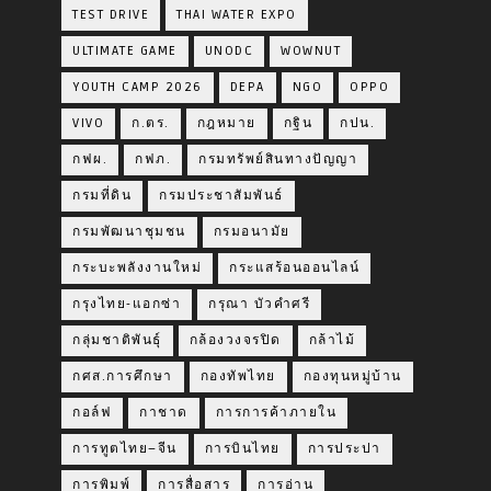
TEST DRIVE
THAI WATER EXPO
ULTIMATE GAME
UNODC
WOWNUT
YOUTH CAMP 2026
DEPA
NGO
OPPO
VIVO
ก.ตร.
กฎหมาย
กฐิน
กปน.
กฟผ.
กฟภ.
กรมทรัพย์สินทางปัญญา
กรมที่ดิน
กรมประชาสัมพันธ์
กรมพัฒนาชุมชน
กรมอนามัย
กระบะพลังงานใหม่
กระแสร้อนออนไลน์
กรุงไทย-แอกซ่า
กรุณา บัวคำศรี
กลุ่มชาติพันธุ์
กล้องวงจรปิด
กล้าไม้
กศส.การศึกษา
กองทัพไทย
กองทุนหมู่บ้าน
กอล์ฟ
กาชาด
การการค้าภายใน
การทูตไทย–จีน
การบินไทย
การประปา
การพิมพ์
การสื่อสาร
การอ่าน