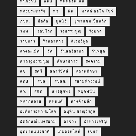
พนักงาน
พนัน
พนันออนไลน์
พลังประชารัฐ
พว.
ฟัน
ฟาสต์ ออโต โชว์
ภปค.
มือถือ
มูลนิธิ
ยูฟ่าแชมเปี้ยนลีก
รฟท.
รอบโลก
รัฐธรรมนูญ
รัฐบาล
ราชการ
ร้านอาหาร
ลิเวอร์พูล
ล่วงละเมิด
วัด
วันสตรีสากล
วันหยุด
ศาลรัฐธรรมนูญ
ศึกษาธิการ
สงคราม
สช.
สตรี
สตาร์บัคส์
สถานศึกษา
สทป.
สปส.
สปสช.
สยามพิวรรธน์
สว.
สศท.
หมอสุภัทร
หยุดพนัน
หลากหลาย
หุ่นยนต์
ห้างค้าปลีก
องค์การอนามัยโลก
อนุทิน ชาญวีรกูล
อัตลักษณ์แห่งสยาม
อาชีวะ
อำนาจเจริญ
อุทยานแห่งชาติ
เกมออนไลน์
เขมร