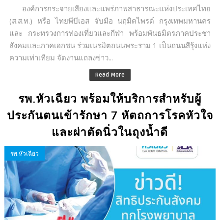
องค์การกระจายเสียงและแพร่ภาพสาธารณะแห่งประเทศไทย
(ส.ส.ท.) หรือ ไทยพีบีเอส จับมือ นฤมิตไพรด์ กรุงเทพมหานคร
และ กระทรวงการท่องเที่ยวและกีฬา พร้อมพันธมิตรภาคประชา
สังคมและภาคเอกชน ร่วมเนรมิตถนนพระราม 1 เป็นถนนสีรุ้งแห่ง
ความเท่าเทียม จัดงานแถลงข่าว...
Read More
รพ.หัวเฉียว พร้อมให้บริการสำหรับผู้
ประกันตนเข้ารักษา 7 หัตถการโรคหัวใจ
และผ่าตัดนิ่วในถุงน้ำดี
รพ.หัวเฉียว