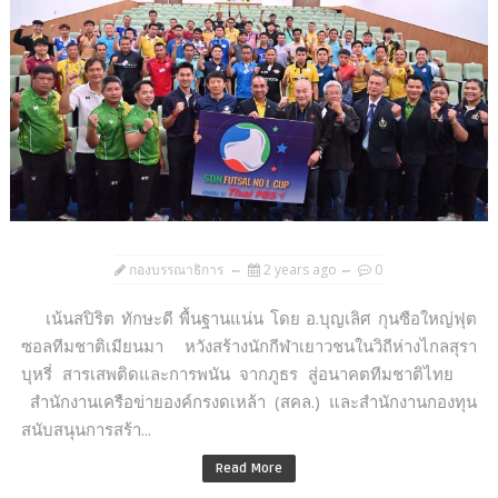
กองบรรณาธิการ
2 years ago
0
เน้นสปิริต ทักษะดี พื้นฐานแน่น โดย อ.บุญเลิศ กุนซือใหญ่ฟุต
ซอลทีมชาติเมียนมา หวังสร้างนักกีฬาเยาวชนในวิถีห่างไกลสุรา
บุหรี่ สารเสพติดและการพนัน จากภูธร สู่อนาคตทีมชาติไทย
สำนักงานเครือข่ายองค์กรงดเหล้า (สคล.) และสำนักงานกองทุน
สนับสนุนการสร้า...
Read More