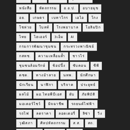
หนังสือ
หัตถกรรม
อ.อ.ป.
อบายมุข
อย.
เกษตร
เบทาโกร
เอไอ
โกง
โชห่วย
โบลท์
โรงพยาบาล
โอลิมปิก
ไทย
ไฮเออร์
3เอ็ม
AI
กรมการพัฒนาชุมชน
กระทรวงพาณิชย์
กสทช.
ความเหลื่อมล้ำ
ชาวไร่
ชุมชนล้อมรักษ์
ช้อปปิ้ง
ซับคอน
ซีพี
ตชด.
ทางม้าลาย
นทพ.
นักศึกษา
นักเรียน
นาฬิกา
บริจาค
ประยุทธ์
ผลไม้
ผอ.ไทยพีบีเอส
ผับ
ภัยพิบัติ
มอเตอร์โชว์
มิจฉาชีพ
รถยนต์ไฟฟ้า
รถไฟ
ลดราคา
ลอตเตอรี่
ลิซ่า
วิ่ง
วุฒิสภา
ศิลปหัตถกรรม
ส.ส.
สถ.