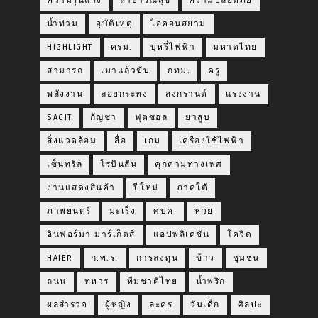
ความรุนแรง
สาธารณสุข
ความปลอดภัย
น้ำท่วม
อุบัติเหตุ
ไอคอนสยาม
HIGHLIGHT
ครม.
บุหรี่ไฟฟ้า
มหาดไทย
สามารถ
เมาแล้วขับ
กทม.
ครู
พลังงาน
ลอยกระทง
สงกรานต์
แรงงาน
SACIT
กัญชา
ฟุตซอล
ยาสูบ
สิ่งแวดล้อม
สื่อ
เกม
เครื่องใช้ไฟฟ้า
เซ็นทรัล
โรบินสัน
คุกคามทางเพศ
งานแสดงสินค้า
ปีใหม่
ภาคใต้
ภาพยนตร์
มะเร็ง
ศบค.
หวย
อินฟอร์มา มาร์เก็ตส์
แอปพลิเคชัน
โควิด
HAIER
ก.พ.ร.
การลงทุน
ข้าว
ชุมชน
ถนน
ทหาร
ทีมชาติไทย
น้ำพริก
ผลสำรวจ
ผู้หญิง
ละคร
วันเด็ก
ศิลปะ