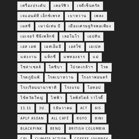
เครื่องประดับ
เคอร์ฟิว
เจดีเซ็นทรัล
เจแอนด์ที เอ็กซ์เพรส
เบาหวาน
เพลง
เมสซี่
เมาน์เท่น บี
เมืองเศรษฐกิจพอเพียง
เมเจอร์ ซีนีเพล็กซ์
เลอโนโว
เอปสัน
เอส เอฟ
เอสเอ็มอี
เอสโซ่
เอเปค
แต่งงาน
แท็กซี่
แพทองธาร
แม่
โซล่าเซลล์
โตชิบา
โปรดเกล้าฯ
โรค
โรคภูมิแพ้
โรคเบาหวาน
โรงภาพยนตร์
โรงเรียนนานาชาติ
โรงแรม
โอทอป
ไข้หวัดใหญ่
ไฟฟ้า
ไลฟ์สไตล์ วาไรตี้
11.11
3ป.
5ธันวาคม
ACT
AIS
APLF ASEAN
ALL CAFÉ
BGYO
BINI
BLACKPINK
BENQ
BRITISH COLUMBIA
CPI
CLIMATE ACTION
COFFEE JOURNEY