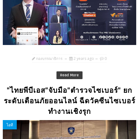
กองบรรณาธิการ
2 years ago
0
Read More
"ไทยพีบีเอส"จับมือ"ตำรวจไซเบอร์" ยก
ระดับเตือนภัยออนไลน์ ฉีดวัคซีนไซเบอร์
ทำงานเชิงรุก
ไอที