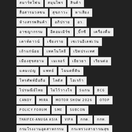
สมาร์ทโฟน
สมุนไพร
สินค้า
สื่อสารมวลชน
สุขภาวะ
หาเสียง
ห้างสรรพสินค้า
อภิปราย
อว.
อาชญากรรม
อีคอมเมิร์ซ
ฺบิ๊กซี
เครื่องดื่ม
เคาท์ดาวน์
เชียงราย
เซเว่นอีเลฟเว่น
เถ้าแก่น้อย
เทคโนโลยี
เปิดประเทศ
เมืองสุขสยาม
เมเจอร์
เยียวยา
เรียนต่อ
แคมเปญ
แพทย์
โฉนดที่ดิน
โทรศัพท์มือถือ
โลตัส
โฮเรก้า
ไปรษณีย์ไทย
ไม่ไว้วางใจ
5แกน
BCG
CANDY
MIRA
MOTOR SHOW 2026
OTOP
POLICY FORUM
SME
SUBCON
THAIFEX-ANUGA ASIA
VIPA
กกต.
กกท.
กรมโรงงานอุตสาหกรรม
กระทรวงสาธารณสุข