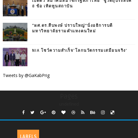
เปิดตัว"สมาคมสมาชิกรัฐสภาไทย" ชูวัตถุประสงค์
8 ข้อ เทิดทูนสถาบัน
“ผศ.ดร.สืบพงษ์ ปราบใหญ่”นั่งอธิการบดี
มหาวิทยาลัยรามคำแหงคนใหม่
NIA โชว์ความสำเร็จ‘โลกนวัตกรรมเสมือนจริง’
Tweets by @GaKabPrig
Pages
undefined
LABELS