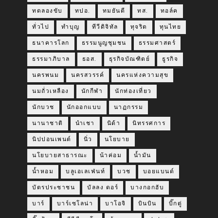
ทดลองขับ
ทปอ.
ทมยันตี
ทส.
ทอล์ค
ทั่วไป
ทำบุญ
ทีวีดิจิทัล
ทุจริต
ทุนไทย
ธนาคารโลก
ธรรมนูญชุมชน
ธรรมศาสตร์
ธรรมาภิบาล
ธอส.
ธุรกิจบัณฑิตย์
ธูรกิจ
นครพนม
นครสวรรค์
นครแห่งความสุข
นมถั่วเหลือง
นักกีฬา
นักท่องเที่ยว
นักบวช
นักออกแบบ
นาฏกรรม
นานาชาติ
นำเชา
นิด้า
นิทรรศการ
นิปปอนเพนต์
นิ่ว
นโยบาย
นโยบายสาธารณะ
น้าค่อม
น้ำมัน
น้ำหอม
บลูเอเลเฟ่นท์
บวช
บอยแบนด์
บัตรประชาชน
บัลลง ดอร์
บางกอกฮับ
บาร์
บาร์เซโลน่า
บาโอจิ
บินบิน
บิ๊กตู่