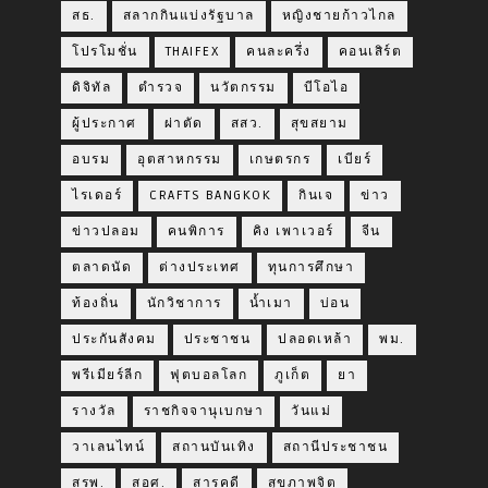
สธ.
สลากกินแบ่งรัฐบาล
หญิงชายก้าวไกล
โปรโมชั่น
THAIFEX
คนละครึ่ง
คอนเสิร์ต
ดิจิทัล
ตำรวจ
นวัตกรรม
บีโอไอ
ผู้ประกาศ
ผ่าตัด
สสว.
สุขสยาม
อบรม
อุตสาหกรรม
เกษตรกร
เบียร์
ไรเดอร์
CRAFTS BANGKOK
กินเจ
ข่าว
ข่าวปลอม
คนพิการ
คิง เพาเวอร์
จีน
ตลาดนัด
ต่างประเทศ
ทุนการศึกษา
ท้องถิ่น
นักวิชาการ
น้ำเมา
บ่อน
ประกันสังคม
ประชาชน
ปลอดเหล้า
พม.
พรีเมียร์ลีก
ฟุตบอลโลก
ภูเก็ต
ยา
รางวัล
ราชกิจจานุเบกษา
วันแม่
วาเลนไทน์
สถานบันเทิง
สถานีประชาชน
สรพ.
สอศ.
สารคดี
สุขภาพจิต