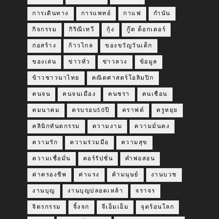
การเดินทาง
การแพทย์
กาแฟ
กำนัน
กิจกรรม
กิริณีเทวี
กุ้ง
กู๊ด ด็อกเตอร์
ก่อสร้าง
ก้าวไกล
ของขวัญวันเด็ก
ของเล่น
ข่าวทั่ว
ข่าวลวง
ข้อมูล
ข้าวชาวนาไทย
คณิตศาสตร์โอลิมปิก
คนจน
คนจนเมือง
คนชรา
คนเชือน
คมนาคม
ครบรอบ50ปี
คราฟต์
ครูหยุย
คลินิกทันตกรรม
ความงาม
ความมั่นคง
ความรัก
ความร่วมมือ
ความสุข
ความเชื่อมั่น
คอร์รัปชั่น
คำพ่อสอน
ค่าครองชีพ
ค่าแรง
ค้ามนุษย์
งานบวช
งานบุญ
งานบุญปลอดเหล้า
จราจร
จิตรกรรม
จิ้งจก
จีเอ็มเอ็ม
จุดร้อนโลก