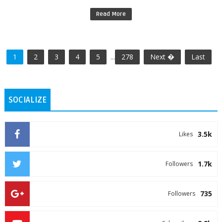
Read More
1
2
3
4
5
...
278
Next �
Last
SOCIALIZE
3.5k
Likes
1.7k
Followers
735
Followers