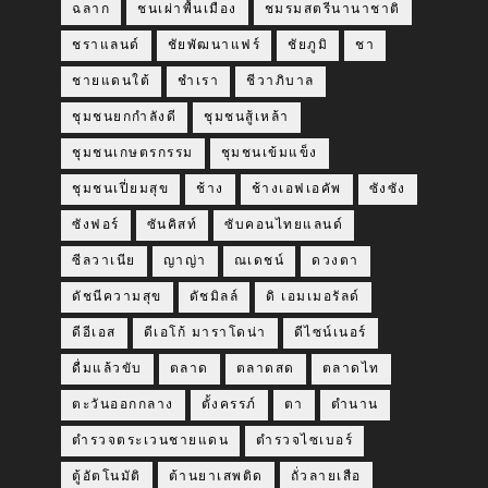
ฉลาก
ชนเผ่าพื้นเมือง
ชมรมสตรีนานาชาติ
ชราแลนด์
ชัยพัฒนาแฟร์
ชัยภูมิ
ชา
ชายแดนใต้
ชำเรา
ชีวาภิบาล
ชุมชนยกกำลังดี
ชุมชนสู้เหล้า
ชุมชนเกษตรกรรม
ชุมชนเข้มแข็ง
ชุมชนเปี่ยมสุข
ช้าง
ช้างเอฟเอคัพ
ซังซัง
ซังฟอร์
ซันคิสท์
ซับคอนไทยแลนด์
ซีลวาเนีย
ญาญ่า
ณเดชน์
ดวงตา
ดัชนีความสุข
ดัชมิลล์
ดิ เอมเมอรัลด์
ดีอีเอส
ดีเอโก้ มาราโดน่า
ดีไซน์เนอร์
ดื่มแล้วขับ
ตลาด
ตลาดสด
ตลาดไท
ตะวันออกกลาง
ตั้งครรภ์
ตา
ตำนาน
ตำรวจตระเวนชายแดน
ตำรวจไซเบอร์
ตู้อัตโนมัติ
ต้านยาเสพติด
ถั่วลายเสือ