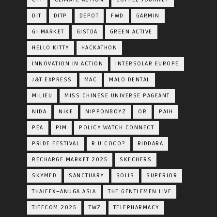
DIT
DITP
DEPOT
FWD
GARMIN
GI MARKET
GISTDA
GREEN ACTIVE
HELLO KITTY
HACKATHON
INNOVATION IN ACTION
INTERSOLAR EUROPE
J&T EXPRESS
MAC
MALO DENTAL
MILIEU
MISS CHINESE UNIVERSE PAGEANT
NIDA
NIKE
NIPPONBOYZ
OR
PAIH
PEA
PIM
POLICY WATCH CONNECT
PRIDE FESTIVAL
R U COCO?
RIDDARA
RECHARGE MARKET 2025
SKECHERS
SKYMED
SANCTUARY
SOLIS
SUPERIOR
THAIFEX–ANUGA ASIA
THE GENTLEMEN LIVE
TIFFCOM 2025
TWZ
TELEPHARMACY