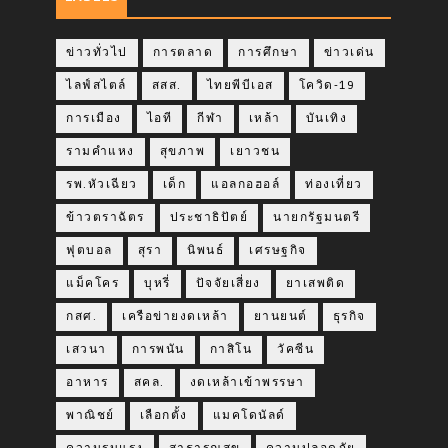
ข่าวทั่วไป
การตลาด
การศึกษา
ข่าวเด่น
ไลฟ์สไตล์
สสส.
ไทยพีบีเอส
โควิด-19
การเมือง
ไอที
กีฬา
เหล้า
บันเทิง
รามคำแหง
สุขภาพ
เยาวชน
รพ.หัวเฉียว
เด็ก
แอลกอฮอล์
ท่องเที่ยว
ข้าวตราฉัตร
ประชาธิปัตย์
นายกรัฐมนตรี
ฟุตบอล
สุรา
นิพนธ์
เศรษฐกิจ
แม็คโคร
บุหรี่
ปัจจัยเสี่ยง
ยาเสพติด
กสศ.
เครือข่ายงดเหล้า
ยานยนต์
ธุรกิจ
เสวนา
การพนัน
กาสิโน
วัคซีน
อาหาร
สคล.
งดเหล้าเข้าพรรษา
พาณิชย์
เลือกตั้ง
แมคโดนัลด์