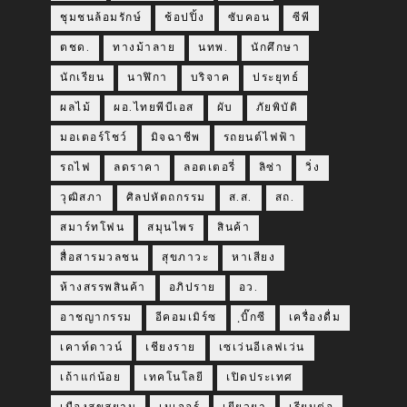
ชุมชนล้อมรักษ์
ช้อปปิ้ง
ซับคอน
ซีพี
ตชด.
ทางม้าลาย
นทพ.
นักศึกษา
นักเรียน
นาฬิกา
บริจาค
ประยุทธ์
ผลไม้
ผอ.ไทยพีบีเอส
ผับ
ภัยพิบัติ
มอเตอร์โชว์
มิจฉาชีพ
รถยนต์ไฟฟ้า
รถไฟ
ลดราคา
ลอตเตอรี่
ลิซ่า
วิ่ง
วุฒิสภา
ศิลปหัตถกรรม
ส.ส.
สถ.
สมาร์ทโฟน
สมุนไพร
สินค้า
สื่อสารมวลชน
สุขภาวะ
หาเสียง
ห้างสรรพสินค้า
อภิปราย
อว.
อาชญากรรม
อีคอมเมิร์ซ
ฺบิ๊กซี
เครื่องดื่ม
เคาท์ดาวน์
เชียงราย
เซเว่นอีเลฟเว่น
เถ้าแก่น้อย
เทคโนโลยี
เปิดประเทศ