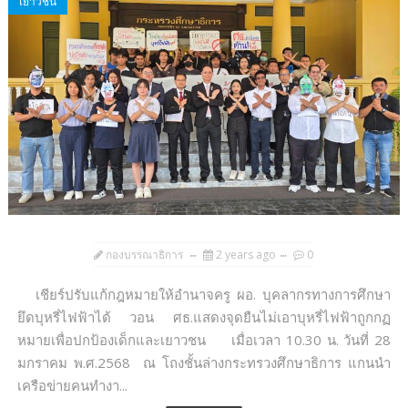
เยาวชน
กองบรรณาธิการ
2 years ago
0
เชียร์ปรับแก้กฎหมายให้อำนาจครู ผอ. บุคลากรทางการศึกษา
ยึดบุหรี่ไฟฟ้าได้ วอน ศธ.แสดงจุดยืนไม่เอาบุหรี่ไฟฟ้าถูกกฏ
หมายเพื่อปกป้องเด็กและเยาวชน เมื่อเวลา 10.30 น. วันที่ 28
มกราคม พ.ศ.2568 ณ โถงชั้นล่างกระทรวงศึกษาธิการ แกนนำ
เครือข่ายคนทำงา...