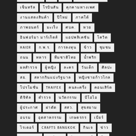
เซ็นทรัล
โรบินสัน
คุกคามทางเพศ
งานแสดงสินค้า
ปีใหม่
ภาคใต้
ภาพยนตร์
มะเร็ง
ศบค.
หวย
อินฟอร์มา มาร์เก็ตส์
แอปพลิเคชัน
โควิด
HAIER
ก.พ.ร.
การลงทุน
ข้าว
ชุมชน
ถนน
ทหาร
ทีมชาติไทย
น้ำพริก
ผลสำรวจ
ผู้หญิง
ละคร
วันเด็ก
ศิลปะ
สธ.
สลากกินแบ่งรัฐบาล
หญิงชายก้าวไกล
โปรโมชั่น
THAIFEX
คนละครึ่ง
คอนเสิร์ต
ดิจิทัล
ตำรวจ
นวัตกรรม
บีโอไอ
ผู้ประกาศ
ผ่าตัด
สสว.
สุขสยาม
อบรม
อุตสาหกรรม
เกษตรกร
เบียร์
ไรเดอร์
CRAFTS BANGKOK
กินเจ
ข่าว