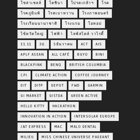
โซล่าเซลล์
โตชิบา
โปรดเกล้าฯ
โรค
โรคภูมิแพ้
โรคเบาหวาน
โรงภาพยนตร์
โรงเรียนนานาชาติ
โรงแรม
โอทอป
ไข้หวัดใหญ่
ไฟฟ้า
ไลฟ์สไตล์ วาไรตี้
11.11
3ป.
5ธันวาคม
ACT
AIS
APLF ASEAN
ALL CAFÉ
BGYO
BINI
BLACKPINK
BENQ
BRITISH COLUMBIA
CPI
CLIMATE ACTION
COFFEE JOURNEY
DIT
DITP
DEPOT
FWD
GARMIN
GI MARKET
GISTDA
GREEN ACTIVE
HELLO KITTY
HACKATHON
INNOVATION IN ACTION
INTERSOLAR EUROPE
J&T EXPRESS
MAC
MALO DENTAL
MILIEU
MISS CHINESE UNIVERSE PAGEANT