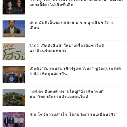
อย่างนี้ต้องไม่เกิดขึ้นอีก
ศบค.มีมติเห็นชอบขยาย พ.ร.ก.ฉุกเฉินฯ อีก 1
เดือน
TACC เปิดตัวสินค้าใหม่"เครื่องดื่มชาโฮจิ
ฉะ"ต้อนรับลมหนาว
เปิดตัว"สมาคมสมาชิกรัฐสภาไทย" ชูวัตถุประสงค์
8 ข้อ เทิดทูนสถาบัน
“ผศ.ดร.สืบพงษ์ ปราบใหญ่”นั่งอธิการบดี
มหาวิทยาลัยรามคำแหงคนใหม่
NIA โชว์ความสำเร็จ‘โลกนวัตกรรมเสมือนจริง’