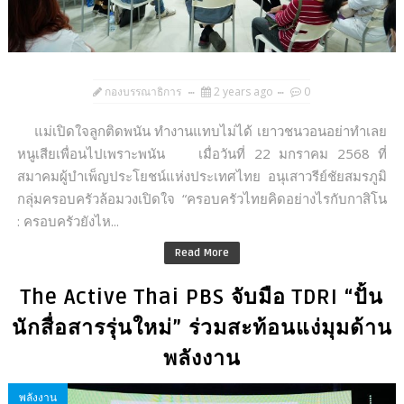
กองบรรณาธิการ
2 years ago
0
แม่เปิดใจลูกติดพนัน ทำงานแทบไม่ได้ เยาวชนวอนอย่าทำเลย
หนูเสียเพื่อนไปเพราะพนัน เมื่อวันที่ 22 มกราคม 2568 ที่
สมาคมผู้บำเพ็ญประโยชน์แห่งประเทศไทย อนุเสาวรีย์ชัยสมรภูมิ
กลุ่มครอบครัวล้อมวงเปิดใจ “ครอบครัวไทยคิดอย่างไรกับกาสิโน
: ครอบครัวยังไห...
Read More
The Active Thai PBS จับมือ TDRI “ปั้น
นักสื่อสารรุ่นใหม่” ร่วมสะท้อนแง่มุมด้าน
พลังงาน
พลังงาน