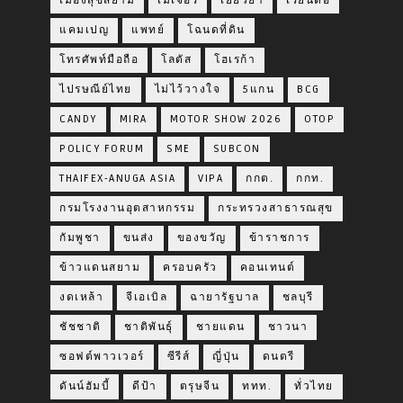
เมืองสุขสยาม
เมเจอร์
เยียวยา
เรียนต่อ
แคมเปญ
แพทย์
โฉนดที่ดิน
โทรศัพท์มือถือ
โลตัส
โฮเรก้า
ไปรษณีย์ไทย
ไม่ไว้วางใจ
5แกน
BCG
CANDY
MIRA
MOTOR SHOW 2026
OTOP
POLICY FORUM
SME
SUBCON
THAIFEX-ANUGA ASIA
VIPA
กกต.
กกท.
กรมโรงงานอุตสาหกรรม
กระทรวงสาธารณสุข
กัมพูชา
ขนส่ง
ของขวัญ
ข้าราชการ
ข้าวแดนสยาม
ครอบครัว
คอนเทนต์
งดเหล้า
จีเอเบิล
ฉายารัฐบาล
ชลบุรี
ชัชชาติ
ชาติพันธุ์
ชายแดน
ชาวนา
ซอฟต์พาวเวอร์
ซีรีส์
ญี่ปุ่น
ดนตรี
ดันน์ฮัมบี้
ดีป้า
ตรุษจีน
ททท.
ทั่วไทย