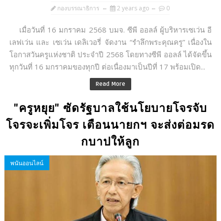
กองบรรณาธิการ
2 years ago
0
เมื่อวันที่ 16 มกราคม 2568 บมจ. ซีพี ออลล์ ผู้บริหารเซเว่น อี
เลฟเว่น และ เซเว่น เดลิเวอรี่ จัดงาน “รำลึกพระคุณครู” เนื่องใน
โอกาสวันครูแห่งชาติ ประจำปี 2568 โดยทางซีพี ออลล์ ได้จัดขึ้น
ทุกวันที่ 16 มกราคมของทุกปี ต่อเนื่องมาเป็นปีที่ 17 พร้อมเปิด...
Read More
"ครูหยุย" ซัดรัฐบาลใช้นโยบายโจรจับ
โจรจะเพิ่มโจร เตือนนายกฯ จะส่งต่อมรด
กบาปให้ลูก
พนันออนไลน์