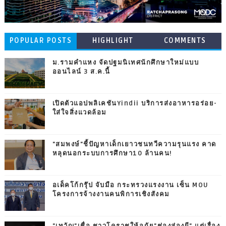
POPULAR POSTS
HIGHLIGHT
COMMENTS
ม.รามคำแหง จัดปฐมนิเทศนักศึกษาใหม่แบบ
ออนไลน์ 3 ส.ค.นี้
เปิดตัวแอปพลิเคชันYindii บริการส่งอาหารอร่อย-
ใส่ใจสิ่งแวดล้อม
"สมพงษ์"ชี้ปัญหาเด็กเยาวชนทวีความรุนแรง คาด
หลุดนอกระบบการศึกษา10 ล้านคน!
อเด็คโก้กรุ๊ป จับมือ กระทรวงแรงงาน เซ็น MOU
โครงการจ้างงานคนพิการเชิงสังคม
"เทวัญ"เชื่อ ชาวโคราชให้อภัย"ช่องส่องผี" แต่เรื่อง