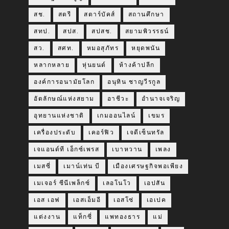
สช.
สตรี
สตาร์บัคส์
สถานศึกษา
สทป.
สปส.
สปสช.
สยามพิวรรธน์
สว.
สศท.
หมอสุภัทร
หยุดพนัน
หลากหลาย
หุ่นยนต์
ห้างค้าปลีก
องค์การอนามัยโลก
อนุทิน ชาญวีรกูล
อัตลักษณ์แห่งสยาม
อาชีวะ
อำนาจเจริญ
อุทยานแห่งชาติ
เกมออนไลน์
เขมร
เครื่องประดับ
เคอร์ฟิว
เจดีเซ็นทรัล
เจแอนด์ที เอ็กซ์เพรส
เบาหวาน
เพลง
เมสซี่
เมาน์เท่น บี
เมืองเศรษฐกิจพอเพียง
เมเจอร์ ซีนีเพล็กซ์
เลอโนโว
เอปสัน
เอส เอฟ
เอสเอ็มอี
เอสโซ่
เอเปค
แต่งงาน
แท็กซี่
แพทองธาร
แม่