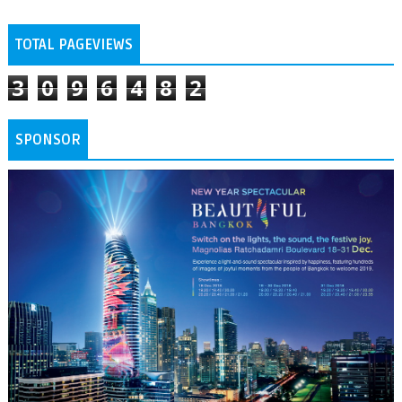
TOTAL PAGEVIEWS
3
0
9
6
4
8
2
SPONSOR