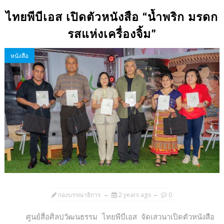
ไทยพีบีเอส เปิดตัวหนังสือ “น้ำพริก มรดก
รสแห่งเครื่องจิ้ม”
หนังสือ
กองบรรณาธิการ
2 years ago
0
ศูนย์สื่อศิลปวัฒนธรรม ไทยพีบีเอส จัดเสวนาเปิดตัวหนังสือ