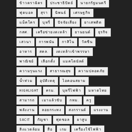
ข้าวตราฉัตร
ประชาธิปัตย์
นายกรัฐมนตรี
ฟุตบอล
สุรา
นิพนธ์
เศรษฐกิจ
แม็คโคร
บุหรี่
ปัจจัยเสี่ยง
ยาเสพติด
กสศ.
เครือข่ายงดเหล้า
ยานยนต์
ธุรกิจ
เสวนา
การพนัน
กาสิโน
วัคซีน
อาหาร
สคล.
งดเหล้าเข้าพรรษา
พาณิชย์
เลือกตั้ง
แมคโดนัลด์
ความรุนแรง
สาธารณสุข
ความปลอดภัย
น้ำท่วม
อุบัติเหตุ
ไอคอนสยาม
HIGHLIGHT
ครม.
บุหรี่ไฟฟ้า
มหาดไทย
สามารถ
เมาแล้วขับ
กทม.
ครู
พลังงาน
ลอยกระทง
สงกรานต์
แรงงาน
SACIT
กัญชา
ฟุตซอล
ยาสูบ
สิ่งแวดล้อม
สื่อ
เกม
เครื่องใช้ไฟฟ้า