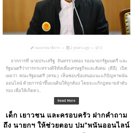
กองบรรณาธิการ
2 years ago
0
จากการที่ นายประเสริฐ จันทรรวงทอง รองนายกรัฐมนตรี และ
รัฐมนตรีว่าการกระทรวงดิจิทัลเพื่อเศรษฐกิจและสังคม (ดีอี) เปิด
เผยว่า คณะรัฐมนตรี (ครม.) เห็นชอบข้อเสนอแนะแก้ปัญหาพนัน
ออนไลน์ ด้วยการนำขึ้นบนดินให้ถูกต้อง โดยจะแก้กฎหมายลำดับ
รอง เพื่อให้เกิดคว...
Read More
เด็ก เยาวชน และครอบครัว ฝากคำถาม
ถึง นายกฯ ให้ช่วยตอบ ปม"พนันออนไลน์