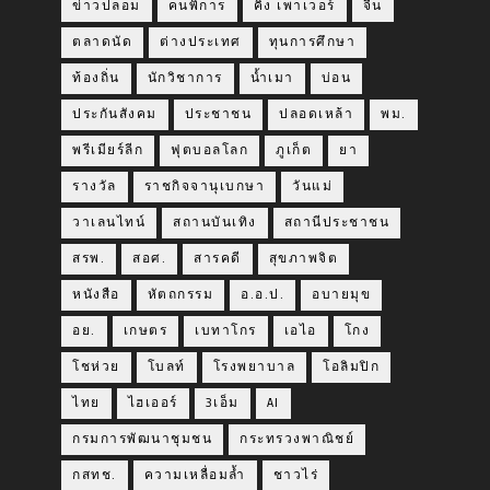
ข่าวปลอม
คนพิการ
คิง เพาเวอร์
จีน
ตลาดนัด
ต่างประเทศ
ทุนการศึกษา
ท้องถิ่น
นักวิชาการ
น้ำเมา
บ่อน
ประกันสังคม
ประชาชน
ปลอดเหล้า
พม.
พรีเมียร์ลีก
ฟุตบอลโลก
ภูเก็ต
ยา
รางวัล
ราชกิจจานุเบกษา
วันแม่
วาเลนไทน์
สถานบันเทิง
สถานีประชาชน
สรพ.
สอศ.
สารคดี
สุขภาพจิต
หนังสือ
หัตถกรรม
อ.อ.ป.
อบายมุข
อย.
เกษตร
เบทาโกร
เอไอ
โกง
โชห่วย
โบลท์
โรงพยาบาล
โอลิมปิก
ไทย
ไฮเออร์
3เอ็ม
AI
กรมการพัฒนาชุมชน
กระทรวงพาณิชย์
กสทช.
ความเหลื่อมล้ำ
ชาวไร่