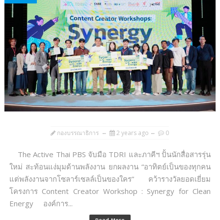
กองบรรณาธิการ
2 years ago
0
The Active Thai PBS จับมือ TDRI และภาคีฯ ปั้นนักสื่อสารรุ่น
ใหม่ สะท้อนแง่มุมด้านพลังงาน ยกผลงาน “อาทิตย์เป็นของทุกคน
แต่พลังงานจากโซลาร์เซลล์เป็นของใคร” คว้ารางวัลยอดเยี่ยม
โครงการ Content Creator Workshop : Synergy for Clean
Energy องค์การ...