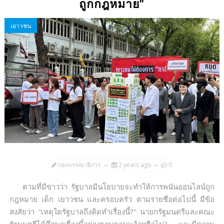
ถูกกฎหมาย"
เยาวชน
กองบรรณาธิการ
2 years ago
0
ตามที่มีข่าวว่า รัฐบาลมีนโยบายจะทำให้การพนันออนไลน์ถูก
กฎหมาย เด็ก เยาวชน และครอบครัว ตามรายชื่อต่อไปนี้ มีข้อ
สงสัยว่า “เหตุใดรัฐบาลถึงคิดทำเรื่องนี้?” นายกรัฐมนตรีและคณะ
รัฐมนตรีได้ศึกษาเรื่องนี้อย่างรอบคอบแล้วหรือไม่? และมีความ