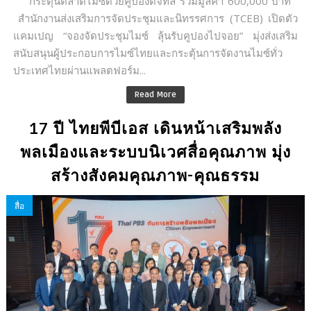
กระตุ้นตลาดไมซ์ด้วยคูปองดิจิทัล รวมมูลค่า 600,000 บาท
สำนักงานส่งเสริมการจัดประชุมและนิทรรศการ (TCEB) เปิดตัว
แคมเปญ “จองจัดประชุมไมซ์ ลุ้นรับคูปองไปจอย” มุ่งส่งเสริม
สนับสนุนผู้ประกอบการไมซ์ไทยและกระตุ้นการจัดงานไมซ์ทั่ว
ประเทศไทยผ่านแพลตฟอร์ม...
Read More
17 ปี ไทยพีบีเอส เดินหน้าเสริมพลัง
พลเมืองและระบบนิเวศสื่อคุณภาพ มุ่ง
สร้างสังคมคุณภาพ-คุณธรรม
สื่อ