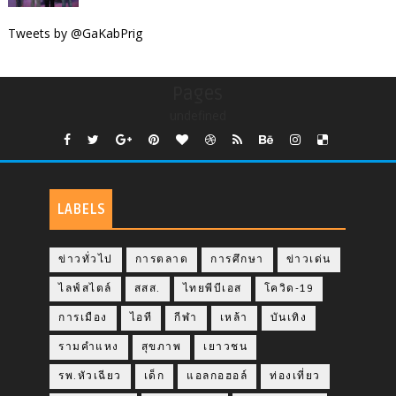
Tweets by @GaKabPrig
Pages
undefined
LABELS
ข่าวทั่วไป
การตลาด
การศึกษา
ข่าวเด่น
ไลฟ์สไตล์
สสส.
ไทยพีบีเอส
โควิด-19
การเมือง
ไอที
กีฬา
เหล้า
บันเทิง
รามคำแหง
สุขภาพ
เยาวชน
รพ.หัวเฉียว
เด็ก
แอลกอฮอล์
ท่องเที่ยว