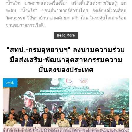
“น้ำพริก มรดกรสแห่งเครื่องจิ้ม” สร้างพื้นที่แห่งการเรียนรู้ ยก
ระดับ “น้ำพริก” ซอฟต์พาวเวอร์สำรับไทย อัตลักษณ์งานศิลป
วัฒนธรรม วิถีชาวบ้าน อวดศักยภาพก้าวไกลในระดับโลก! พร้อม
ชวนชมรายการเรียลิ...
Read More
"สทป.-กรมอุทยานฯ" ลงนามความร่วม
มือส่งเสริม-พัฒนาอุตสาหกรรมความ
มั่นคงของประเทศ
สทป.