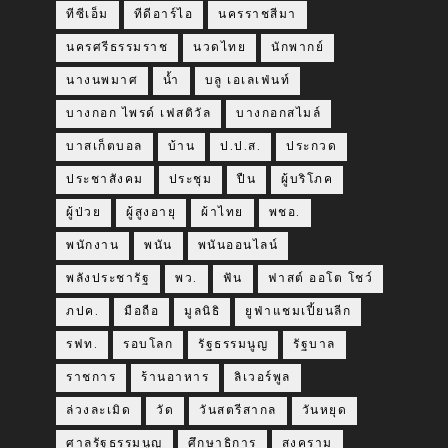
ทีซีเอ็ม
ทีดีอาร์ไอ
นครราชสีมา
นครศรีธรรมราช
นวดไทย
นักพากย์
นางนพมาศ
น้ำ
บลู เอเลเฟ่นท์
บางกอก ไพรด์ เฟสติวัล
บางกอกสไมล์
บาสเก็ตบอล
บ้าน
ป.ป.ส.
ประกวด
ประชาสังคม
ประชุม
ปืน
ผู้บริโภค
ผู้ป่วย
ผู้สูงอายุ
ผ้าไทย
พชอ.
พนักงาน
พนัน
พนันออนไลน์
พลังประชารัฐ
พว.
ฟัน
ฟาสต์ ออโต โชว์
ภปค.
มือถือ
มูลนิธิ
ยูฟ่าแชมเปี้ยนลีก
รฟท.
รอบโลก
รัฐธรรมนูญ
รัฐบาล
ราชการ
ร้านอาหาร
ลิเวอร์พูล
ล่วงละเมิด
วัด
วันสตรีสากล
วันหยุด
ศาลรัฐธรรมนูญ
ศึกษาธิการ
สงคราม