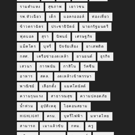
รามคำแหง
สุขภาพ
เยาวชน
รพ.หัวเฉียว
เด็ก
แอลกอฮอล์
ท่องเที่ยว
ข้าวตราฉัตร
ประชาธิปัตย์
นายกรัฐมนตรี
ฟุตบอล
สุรา
นิพนธ์
เศรษฐกิจ
แม็คโคร
บุหรี่
ปัจจัยเสี่ยง
ยาเสพติด
กสศ.
เครือข่ายงดเหล้า
ยานยนต์
ธุรกิจ
เสวนา
การพนัน
กาสิโน
วัคซีน
อาหาร
สคล.
งดเหล้าเข้าพรรษา
พาณิชย์
เลือกตั้ง
แมคโดนัลด์
ความรุนแรง
สาธารณสุข
ความปลอดภัย
น้ำท่วม
อุบัติเหตุ
ไอคอนสยาม
HIGHLIGHT
ครม.
บุหรี่ไฟฟ้า
มหาดไทย
สามารถ
เมาแล้วขับ
กทม.
ครู