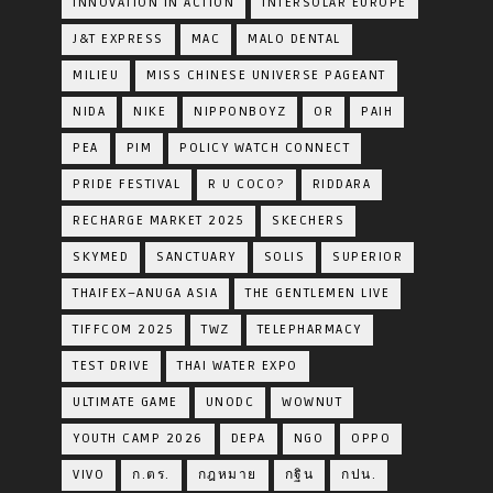
INNOVATION IN ACTION
INTERSOLAR EUROPE
J&T EXPRESS
MAC
MALO DENTAL
MILIEU
MISS CHINESE UNIVERSE PAGEANT
NIDA
NIKE
NIPPONBOYZ
OR
PAIH
PEA
PIM
POLICY WATCH CONNECT
PRIDE FESTIVAL
R U COCO?
RIDDARA
RECHARGE MARKET 2025
SKECHERS
SKYMED
SANCTUARY
SOLIS
SUPERIOR
THAIFEX–ANUGA ASIA
THE GENTLEMEN LIVE
TIFFCOM 2025
TWZ
TELEPHARMACY
TEST DRIVE
THAI WATER EXPO
ULTIMATE GAME
UNODC
WOWNUT
YOUTH CAMP 2026
DEPA
NGO
OPPO
VIVO
ก.ตร.
กฎหมาย
กฐิน
กปน.