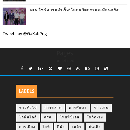
NIA โชว์ความสำเร็จ‘โลกนวัตกรรมเสมือนจริง’
Tweets by @GaKabPrig
Pages
undefined
LABELS
ข่าวทั่วไป
การตลาด
การศึกษา
ข่าวเด่น
ไลฟ์สไตล์
สสส.
ไทยพีบีเอส
โควิด-19
การเมือง
ไอที
กีฬา
เหล้า
บันเทิง