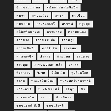
ข้าวชาวนาไทย
คณิตศาสตร์โอลิมปิก
คนจน
คนจนเมือง
คนชรา
คนเชือน
คมนาคม
ครบรอบ50ปี
คราฟต์
ครูหยุย
คลินิกทันตกรรม
ความงาม
ความมั่นคง
ความรัก
ความร่วมมือ
ความสุข
ความเชื่อมั่น
คอร์รัปชั่น
คำพ่อสอน
ค่าครองชีพ
ค่าแรง
ค้ามนุษย์
งานบวช
งานบุญ
งานบุญปลอดเหล้า
จราจร
จิตรกรรม
จิ้งจก
จีเอ็มเอ็ม
จุดร้อนโลก
ฉลาก
ชนเผ่าพื้นเมือง
ชมรมสตรีนานาชาติ
ชราแลนด์
ชัยพัฒนาแฟร์
ชัยภูมิ
ชา
ชายแดนใต้
ชำเรา
ชีวาภิบาล
ชุมชนยกกำลังดี
ชุมชนสู้เหล้า