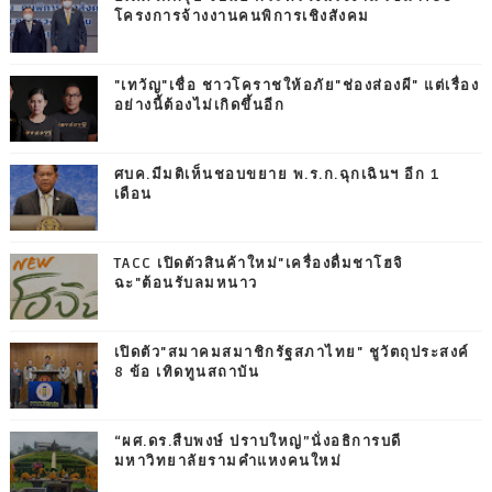
โครงการจ้างงานคนพิการเชิงสังคม
"เทวัญ"เชื่อ ชาวโคราชให้อภัย"ช่องส่องผี" แต่เรื่อง
อย่างนี้ต้องไม่เกิดขึ้นอีก
ศบค.มีมติเห็นชอบขยาย พ.ร.ก.ฉุกเฉินฯ อีก 1
เดือน
TACC เปิดตัวสินค้าใหม่"เครื่องดื่มชาโฮจิ
ฉะ"ต้อนรับลมหนาว
เปิดตัว"สมาคมสมาชิกรัฐสภาไทย" ชูวัตถุประสงค์
8 ข้อ เทิดทูนสถาบัน
“ผศ.ดร.สืบพงษ์ ปราบใหญ่”นั่งอธิการบดี
มหาวิทยาลัยรามคำแหงคนใหม่