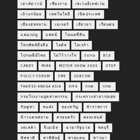
เคาท์ดาวน์
เชียงราย
เซเว่นอีเลฟเว่น
เถ้าแก่น้อย
เทคโนโลยี
เปิดประเทศ
เมืองสุขสยาม
เมเจอร์
เยียวยา
เรียนต่อ
แคมเปญ
แพทย์
โฉนดที่ดิน
โทรศัพท์มือถือ
โลตัส
โฮเรก้า
ไปรษณีย์ไทย
ไม่ไว้วางใจ
5แกน
BCG
CANDY
MIRA
MOTOR SHOW 2026
OTOP
POLICY FORUM
SME
SUBCON
THAIFEX-ANUGA ASIA
VIPA
กกต.
กกท.
กรมโรงงานอุตสาหกรรม
กระทรวงสาธารณสุข
กัมพูชา
ขนส่ง
ของขวัญ
ข้าราชการ
ข้าวแดนสยาม
ครอบครัว
คอนเทนต์
งดเหล้า
จีเอเบิล
ฉายารัฐบาล
ชลบุรี
ชัชชาติ
ชาติพันธุ์
ชายแดน
ชาวนา