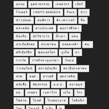
อบรม
อุตสาหกรรม
เกษตรกร
เบียร์
ไรเดอร์
CRAFTS BANGKOK
กินเจ
ข่าว
ข่าวปลอม
คนพิการ
คิง เพาเวอร์
จีน
ตลาดนัด
ต่างประเทศ
ทุนการศึกษา
ท้องถิ่น
นักวิชาการ
น้ำเมา
บ่อน
ประกันสังคม
ประชาชน
ปลอดเหล้า
พม.
พรีเมียร์ลีก
ฟุตบอลโลก
ภูเก็ต
ยา
รางวัล
ราชกิจจานุเบกษา
วันแม่
วาเลนไทน์
สถานบันเทิง
สถานีประชาชน
สรพ.
สอศ.
สารคดี
สุขภาพจิต
หนังสือ
หัตถกรรม
อ.อ.ป.
อบายมุข
อย.
เกษตร
เบทาโกร
เอไอ
โกง
โชห่วย
โบลท์
โรงพยาบาล
โอลิมปิก
ไทย
ไฮเออร์
3เอ็ม
AI