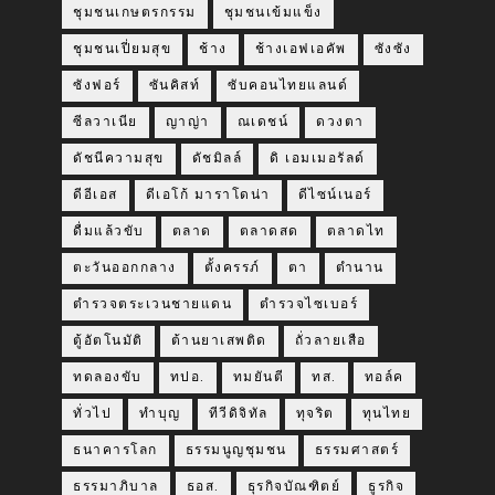
ชุมชนเกษตรกรรม
ชุมชนเข้มแข็ง
ชุมชนเปี่ยมสุข
ช้าง
ช้างเอฟเอคัพ
ซังซัง
ซังฟอร์
ซันคิสท์
ซับคอนไทยแลนด์
ซีลวาเนีย
ญาญ่า
ณเดชน์
ดวงตา
ดัชนีความสุข
ดัชมิลล์
ดิ เอมเมอรัลด์
ดีอีเอส
ดีเอโก้ มาราโดน่า
ดีไซน์เนอร์
ดื่มแล้วขับ
ตลาด
ตลาดสด
ตลาดไท
ตะวันออกกลาง
ตั้งครรภ์
ตา
ตำนาน
ตำรวจตระเวนชายแดน
ตำรวจไซเบอร์
ตู้อัตโนมัติ
ต้านยาเสพติด
ถั่วลายเสือ
ทดลองขับ
ทปอ.
ทมยันตี
ทส.
ทอล์ค
ทั่วไป
ทำบุญ
ทีวีดิจิทัล
ทุจริต
ทุนไทย
ธนาคารโลก
ธรรมนูญชุมชน
ธรรมศาสตร์
ธรรมาภิบาล
ธอส.
ธุรกิจบัณฑิตย์
ธูรกิจ