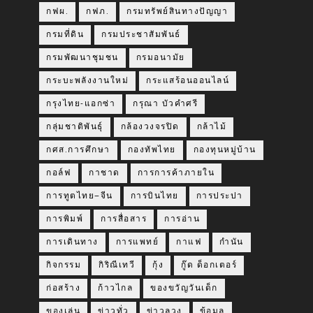
กฟผ.
กฟภ.
กรมทรัพย์สินทางปัญญา
กรมที่ดิน
กรมประชาสัมพันธ์
กรมพัฒนาชุมชน
กรมอนามัย
กระบะพลังงานใหม่
กระแสร้อนออนไลน์
กรุงไทย-แอกซ่า
กรุณา บัวคำศรี
กลุ่มชาติพันธุ์
กล้องวงจรปิด
กล้าไม้
กศส.การศึกษา
กองทัพไทย
กองทุนหมู่บ้าน
กอล์ฟ
กาชาด
การการค้าภายใน
การทูตไทย–จีน
การบินไทย
การประปา
การพิมพ์
การสื่อสาร
การอ่าน
การเดินทาง
การแพทย์
กาแฟ
กำนัน
กิจกรรม
กิริณีเทวี
กุ้ง
กู๊ด ด็อกเตอร์
ก่อสร้าง
ก้าวไกล
ของขวัญวันเด็ก
ของเล่น
ข่าวทั่ว
ข่าวลวง
ข้อมูล