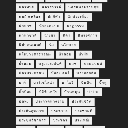
นครพนม
นครสวรรค์
นครแห่งความสุข
นมถั่วเหลือง
นักกีฬา
นักท่องเที่ยว
นักบวช
นักออกแบบ
นาฏกรรม
นานาชาติ
นำเชา
นิด้า
นิทรรศการ
นิปปอนเพนต์
นิ่ว
นโยบาย
นโยบายสาธารณะ
น้าค่อม
น้ำมัน
น้ำหอม
บลูเอเลเฟ่นท์
บวช
บอยแบนด์
บัตรประชาชน
บัลลง ดอร์
บางกอกฮับ
บาร์
บาร์เซโลน่า
บาโอจิ
บินบิน
บิ๊กตู่
บิ๊กป้อม
บีอีซี-เทโร
บ้านหมุน
ป.ป.ช.
ปตท.
ประกวดนางงาม
ประกันชีวิต
ประกันสุขภาพ
ประชากร
ประชามติ
ประชุมวิชาการ
ประวิตร
ประเพณี