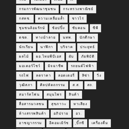
กรมการพัฒนาชุมชน
กระทรวงพาณิชย์
กสทช.
ความเหลื่อมล้ำ
ชาวไร่
ชุมชนล้อมรักษ์
ช้อปปิ้ง
ซับคอน
ซีพี
ตชด.
ทางม้าลาย
นทพ.
นักศึกษา
นักเรียน
นาฬิกา
บริจาค
ประยุทธ์
ผลไม้
ผอ.ไทยพีบีเอส
ผับ
ภัยพิบัติ
มอเตอร์โชว์
มิจฉาชีพ
รถยนต์ไฟฟ้า
รถไฟ
ลดราคา
ลอตเตอรี่
ลิซ่า
วิ่ง
วุฒิสภา
ศิลปหัตถกรรม
ส.ส.
สถ.
สมาร์ทโฟน
สมุนไพร
สินค้า
สื่อสารมวลชน
สุขภาวะ
หาเสียง
ห้างสรรพสินค้า
อภิปราย
อว.
อาชญากรรม
อีคอมเมิร์ซ
ฺบิ๊กซี
เครื่องดื่ม