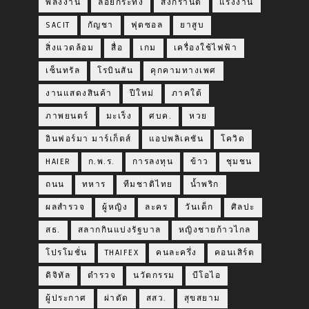
พลังงาน
ลอยกระทง
สงกรานต์
แรงงาน
SACIT
กัญชา
ฟุตซอล
ยาสูบ
สิ่งแวดล้อม
สื่อ
เกม
เครื่องใช้ไฟฟ้า
เซ็นทรัล
โรบินสัน
คุกคามทางเพศ
งานแสดงสินค้า
ปีใหม่
ภาคใต้
ภาพยนตร์
มะเร็ง
ศบค.
หวย
อินฟอร์มา มาร์เก็ตส์
แอปพลิเคชัน
โควิด
HAIER
ก.พ.ร.
การลงทุน
ข้าว
ชุมชน
ถนน
ทหาร
ทีมชาติไทย
น้ำพริก
ผลสำรวจ
ผู้หญิง
ละคร
วันเด็ก
ศิลปะ
สธ.
สลากกินแบ่งรัฐบาล
หญิงชายก้าวไกล
โปรโมชั่น
THAIFEX
คนละครึ่ง
คอนเสิร์ต
ดิจิทัล
ตำรวจ
นวัตกรรม
บีโอไอ
ผู้ประกาศ
ผ่าตัด
สสว.
สุขสยาม