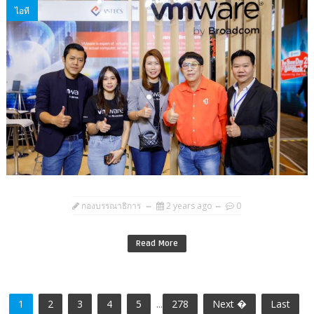
ไอที
กองบรรณาธิการ
2 years ago
0
Read More
1
2
3
4
5
...
278
Next �
Last