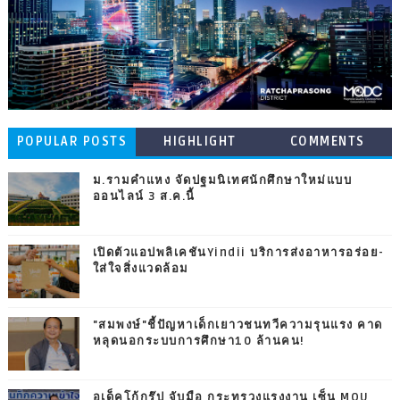
POPULAR POSTS
HIGHLIGHT
COMMENTS
ม.รามคำแหง จัดปฐมนิเทศนักศึกษาใหม่แบบ
ออนไลน์ 3 ส.ค.นี้
เปิดตัวแอปพลิเคชันYindii บริการส่งอาหารอร่อย-
ใส่ใจสิ่งแวดล้อม
"สมพงษ์"ชี้ปัญหาเด็กเยาวชนทวีความรุนแรง คาด
หลุดนอกระบบการศึกษา10 ล้านคน!
อเด็คโก้กรุ๊ป จับมือ กระทรวงแรงงาน เซ็น MOU