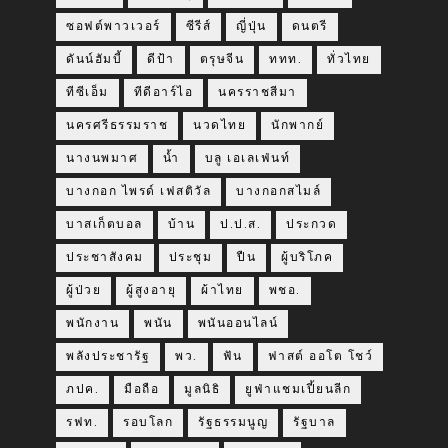
ซอฟต์พาวเวอร์
ซีรีส์
ญี่ปุ่น
ดนตรี
ดันน์ฮัมบี้
ดีป้า
ตรุษจีน
ททท.
ทั่วไทย
ทีซีเอ็ม
ทีดีอาร์ไอ
นครราชสีมา
นครศรีธรรมราช
นวดไทย
นักพากย์
นางนพมาศ
น้ำ
บลู เอเลเฟ่นท์
บางกอก ไพรด์ เฟสติวัล
บางกอกสไมล์
บาสเก็ตบอล
บ้าน
ป.ป.ส.
ประกวด
ประชาสังคม
ประชุม
ปืน
ผู้บริโภค
ผู้ป่วย
ผู้สูงอายุ
ผ้าไทย
พชอ.
พนักงาน
พนัน
พนันออนไลน์
พลังประชารัฐ
พว.
ฟัน
ฟาสต์ ออโต โชว์
ภปค.
มือถือ
มูลนิธิ
ยูฟ่าแชมเปี้ยนลีก
รฟท.
รอบโลก
รัฐธรรมนูญ
รัฐบาล