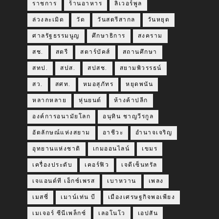
ราชการ
ร้านอาหาร
ลิเวอร์พูล
ล่วงละเมิด
วัด
วันสตรีสากล
วันหยุด
ศาลรัฐธรรมนูญ
ศึกษาธิการ
สงคราม
สช.
สตรี
สตาร์บัคส์
สถานศึกษา
สทป.
สปส.
สปสช.
สยามพิวรรธน์
สว.
สศท.
หมอสุภัทร
หยุดพนัน
หลากหลาย
หุ่นยนต์
ห้างค้าปลีก
องค์การอนามัยโลก
อนุทิน ชาญวีรกูล
อัตลักษณ์แห่งสยาม
อาชีวะ
อำนาจเจริญ
อุทยานแห่งชาติ
เกมออนไลน์
เขมร
เครื่องประดับ
เคอร์ฟิว
เจดีเซ็นทรัล
เจแอนด์ที เอ็กซ์เพรส
เบาหวาน
เพลง
เมสซี่
เมาน์เท่น บี
เมืองเศรษฐกิจพอเพียง
เมเจอร์ ซีนีเพล็กซ์
เลอโนโว
เอปสัน