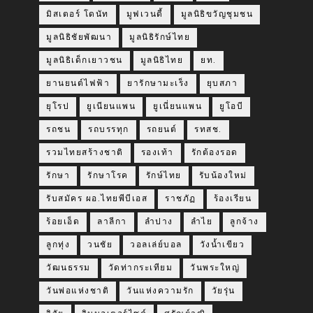
มิสเตอร์ โดนัท
มูฟเวนดี้
มูลนิธิขวัญชุมชน
มูลนิธิชัยพัฒนา
มูลนิธิรักษ์ไทย
มูลนิธิเด็กเยาวชน
มูลนิธิไทย
ยท.
ยานยนต์ไฟฟ้า
ยารักษามะเร็ง
ยุบสภา
ยุโรป
ยูเนียนแพน
ยูเนี่ยนแพน
ยูโอบี
รถชน
รถบรรทุก
รถยนต์
รทสช.
รวมไทยสร้างชาติ
รองเท้า
รักต้องรอด
รักษา
รักษาโรค
รักษ์ไทย
รับน้องใหม่
รับสมัคร ผอ.ไทยพีบีเอส
ราชภัฏ
ร้องเรียน
ร้อยเอ็ด
ลาลีกา
ลำปาง
ลำไย
ลูกจ้าง
ลูกทุ่ง
วนชัย
วอลเล่ย์บอล
วังน้ำเขียว
วัฒนธรรม
วัดท่ากระเทียม
วันพระใหญ่
วันพ่อแห่งชาติ
วันแห่งความรัก
วัยรุ่น