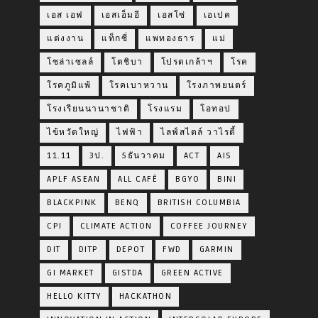
เอส เอฟ
เอสเอ็มอี
เอสโซ่
เอเปค
แต่งงาน
แท็กซี่
แพทองธาร
แม่
โซล่าเซลล์
โตชิบา
โปรดเกล้าฯ
โรค
โรคภูมิแพ้
โรคเบาหวาน
โรงภาพยนตร์
โรงเรียนนานาชาติ
โรงแรม
โอทอป
ไข้หวัดใหญ่
ไฟฟ้า
ไลฟ์สไตล์ วาไรตี้
11.11
3ป.
5ธันวาคม
ACT
AIS
APLF ASEAN
ALL CAFÉ
BGYO
BINI
BLACKPINK
BENQ
BRITISH COLUMBIA
CPI
CLIMATE ACTION
COFFEE JOURNEY
DIT
DITP
DEPOT
FWD
GARMIN
GI MARKET
GISTDA
GREEN ACTIVE
HELLO KITTY
HACKATHON