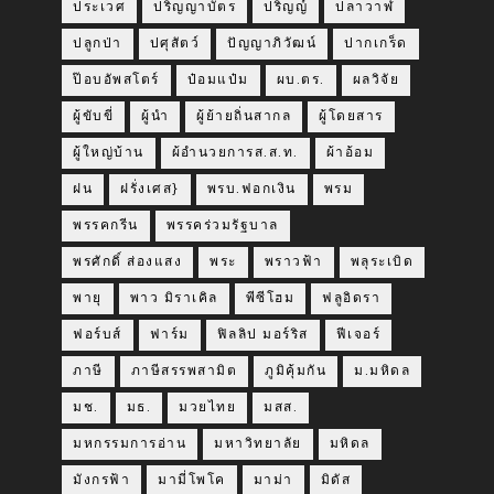
ประเวศ
ปริญญาบัตร
ปริญญ์
ปลาวาฬ
ปลูกป่า
ปศุสัตว์
ปัญญาภิวัฒน์
ปากเกร็ด
ป๊อบอัพสโตร์
ป๋อมแป๋ม
ผบ.ตร.
ผลวิจัย
ผู้ขับขี่
ผู้นำ
ผู้ย้ายถิ่นสากล
ผู้โดยสาร
ผู้ใหญ่บ้าน
ผ้อำนวยการส.ส.ท.
ผ้าอ้อม
ฝน
ฝรั่งเศส}
พรบ.ฟอกเงิน
พรม
พรรคกรีน
พรรคร่วมรัฐบาล
พรศักดิ์ ส่องแสง
พระ
พราวฟ้า
พลุระเบิด
พายุ
พาว มิราเคิล
พีซีโฮม
ฟลูอิดรา
ฟอร์บส์
ฟาร์ม
ฟิลลิป มอร์ริส
ฟีเจอร์
ภาษี
ภาษีสรรพสามิต
ภูมิคุ้มกัน
ม.มหิดล
มช.
มธ.
มวยไทย
มสส.
มหกรรมการอ่าน
มหาวิทยาลัย
มหิดล
มังกรฟ้า
มามี่โพโค
มาม่า
มิดัส