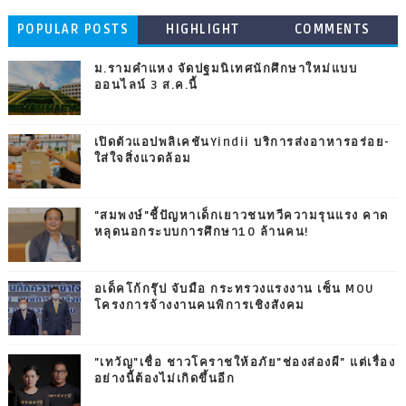
POPULAR POSTS
HIGHLIGHT
COMMENTS
ม.รามคำแหง จัดปฐมนิเทศนักศึกษาใหม่แบบ
ออนไลน์ 3 ส.ค.นี้
เปิดตัวแอปพลิเคชันYindii บริการส่งอาหารอร่อย-
ใส่ใจสิ่งแวดล้อม
"สมพงษ์"ชี้ปัญหาเด็กเยาวชนทวีความรุนแรง คาด
หลุดนอกระบบการศึกษา10 ล้านคน!
อเด็คโก้กรุ๊ป จับมือ กระทรวงแรงงาน เซ็น MOU
โครงการจ้างงานคนพิการเชิงสังคม
"เทวัญ"เชื่อ ชาวโคราชให้อภัย"ช่องส่องผี" แต่เรื่อง
อย่างนี้ต้องไม่เกิดขึ้นอีก