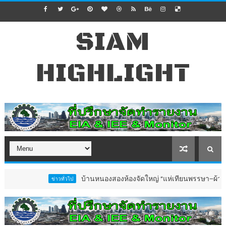
SIAM
HIGHLIGHT
บ้านหนองสองห้องจัดใหญ่ “แห่เทียนพรรษา–ผ้าป่าซาเล้งปล
ข่าวทั่วไป