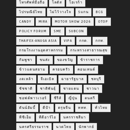
โทรศัพท์มือถือ
โลตัส
โฮเรก้า
ไปรษณีย์ไทย
ไม่ไว้วางใจ
5แกน
BCG
CANDY
MIRA
MOTOR SHOW 2026
OTOP
POLICY FORUM
SME
SUBCON
THAIFEX-ANUGA ASIA
VIPA
กกต.
กกท.
กรมโรงงานอุตสาหกรรม
กระทรวงสาธารณสุข
กัมพูชา
ขนส่ง
ของขวัญ
ข้าราชการ
ข้าวแดนสยาม
ครอบครัว
คอนเทนต์
งดเหล้า
จีเอเบิล
ฉายารัฐบาล
ชลบุรี
ชัชชาติ
ชาติพันธุ์
ชายแดน
ชาวนา
ซอฟต์พาวเวอร์
ซีรีส์
ญี่ปุ่น
ดนตรี
ดันน์ฮัมบี้
ดีป้า
ตรุษจีน
ททท.
ทั่วไทย
ทีซีเอ็ม
ทีดีอาร์ไอ
นครราชสีมา
นครศรีธรรมราช
นวดไทย
นักพากย์