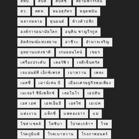
สทป.
สปส.
สปสช.
สยามพิวรรธน์
สว.
สศท.
หมอสุภัทร
หยุดพนัน
หลากหลาย
หุ่นยนต์
ห้างค้าปลีก
องค์การอนามัยโลก
อนุทิน ชาญวีรกูล
อัตลักษณ์แห่งสยาม
อาชีวะ
อำนาจเจริญ
อุทยานแห่งชาติ
เกมออนไลน์
เขมร
เครื่องประดับ
เคอร์ฟิว
เจดีเซ็นทรัล
เจแอนด์ที เอ็กซ์เพรส
เบาหวาน
เพลง
เมสซี่
เมาน์เท่น บี
เมืองเศรษฐกิจพอเพียง
เมเจอร์ ซีนีเพล็กซ์
เลอโนโว
เอปสัน
เอส เอฟ
เอสเอ็มอี
เอสโซ่
เอเปค
แต่งงาน
แท็กซี่
แพทองธาร
แม่
โซล่าเซลล์
โตชิบา
โปรดเกล้าฯ
โรค
โรคภูมิแพ้
โรคเบาหวาน
โรงภาพยนตร์