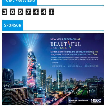
TOTAL PAGEVIEWS
3
0
9
7
4
4
1
SPONSOR