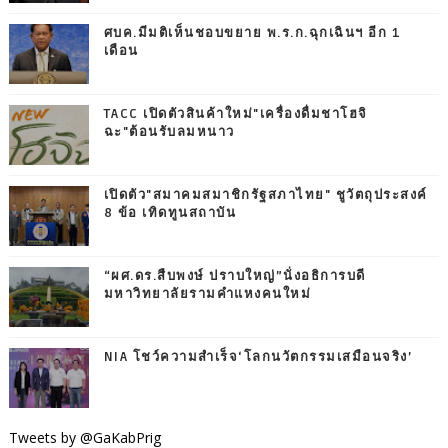
ศบค.มีมติเห็นชอบขยาย พ.ร.ก.ฉุกเฉินฯ อีก 1
เดือน
TACC เปิดตัวสินค้าใหม่"เครื่องดื่มชาโฮจิ
ฉะ"ต้อนรับลมหนาว
เปิดตัว"สมาคมสมาชิกรัฐสภาไทย" ชูวัตถุประสงค์
8 ข้อ เทิดทูนสถาบัน
“ผศ.ดร.สืบพงษ์ ปราบใหญ่”นั่งอธิการบดี
มหาวิทยาลัยรามคำแหงคนใหม่
NIA โชว์ความสำเร็จ‘โลกนวัตกรรมเสมือนจริง’
Tweets by @GaKabPrig