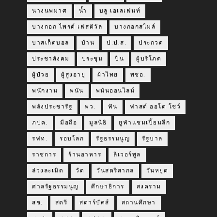
นางนพมาศ
น้ำ
บลู เอเลเฟ่นท์
บางกอก ไพรด์ เฟสติวัล
บางกอกสไมล์
บาสเก็ตบอล
บ้าน
ป.ป.ส.
ประกวด
ประชาสังคม
ประชุม
ปืน
ผู้บริโภค
ผู้ป่วย
ผู้สูงอายุ
ผ้าไทย
พชอ.
พนักงาน
พนัน
พนันออนไลน์
พลังประชารัฐ
พว.
ฟัน
ฟาสต์ ออโต โชว์
ภปค.
มือถือ
มูลนิธิ
ยูฟ่าแชมเปี้ยนลีก
รฟท.
รอบโลก
รัฐธรรมนูญ
รัฐบาล
ราชการ
ร้านอาหาร
ลิเวอร์พูล
ล่วงละเมิด
วัด
วันสตรีสากล
วันหยุด
ศาลรัฐธรรมนูญ
ศึกษาธิการ
สงคราม
สช.
สตรี
สตาร์บัคส์
สถานศึกษา