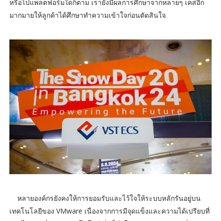
หรือไปแพลตฟอร์มใดก็ตาม เรายังมีผลการศึกษาจากหลายๆ เคสอีก
มากมายให้ลูกค้าได้ศึกษาทำความเข้าใจก่อนตัดสินใจ
หลายองค์กรยังคงให้การยอมรับและไว้ใจให้ระบบหลักรันอยู่บน
เทคโนโลยีของ VMware เนื่องจากการมีจุดแข็งและความได้เปรียบที่