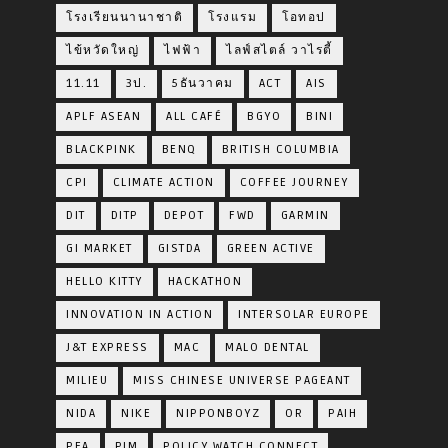
โรงเรียนนานาชาติ
โรงแรม
โอทอป
ไข้หวัดใหญ่
ไฟฟ้า
ไลฟ์สไตล์ วาไรตี้
11.11
3ป.
5ธันวาคม
ACT
AIS
APLF ASEAN
ALL CAFÉ
BGYO
BINI
BLACKPINK
BENQ
BRITISH COLUMBIA
CPI
CLIMATE ACTION
COFFEE JOURNEY
DIT
DITP
DEPOT
FWD
GARMIN
GI MARKET
GISTDA
GREEN ACTIVE
HELLO KITTY
HACKATHON
INNOVATION IN ACTION
INTERSOLAR EUROPE
J&T EXPRESS
MAC
MALO DENTAL
MILIEU
MISS CHINESE UNIVERSE PAGEANT
NIDA
NIKE
NIPPONBOYZ
OR
PAIH
PEA
PIM
POLICY WATCH CONNECT