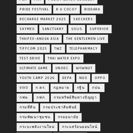
PRIDE FESTIVAL
R U COCO?
RIDDARA
RECHARGE MARKET 2025
SKECHERS
SKYMED
SANCTUARY
SOLIS
SUPERIOR
THAIFEX–ANUGA ASIA
THE GENTLEMEN LIVE
TIFFCOM 2025
TWZ
TELEPHARMACY
TEST DRIVE
THAI WATER EXPO
ULTIMATE GAME
UNODC
WOWNUT
YOUTH CAMP 2026
DEPA
NGO
OPPO
VIVO
ก.ตร.
กฎหมาย
กฐิน
กปน.
กฟผ.
กฟภ.
กรมทรัพย์สินทางปัญญา
กรมที่ดิน
กรมประชาสัมพันธ์
กรมพัฒนาชุมชน
กรมอนามัย
กระบะพลังงานใหม่
กระแสร้อนออนไลน์