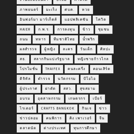
ภาพยนตร์
มะเร็ง
ศบค.
หวย
อินฟอร์มา มาร์เก็ตส์
แอปพลิเคชัน
โควิด
HAIER
ก.พ.ร.
การลงทุน
ข้าว
ชุมชน
ถนน
ทหาร
ทีมชาติไทย
น้ำพริก
ผลสำรวจ
ผู้หญิง
ละคร
วันเด็ก
ศิลปะ
สธ.
สลากกินแบ่งรัฐบาล
หญิงชายก้าวไกล
โปรโมชั่น
THAIFEX
คนละครึ่ง
คอนเสิร์ต
ดิจิทัล
ตำรวจ
นวัตกรรม
บีโอไอ
ผู้ประกาศ
ผ่าตัด
สสว.
สุขสยาม
อบรม
อุตสาหกรรม
เกษตรกร
เบียร์
ไรเดอร์
CRAFTS BANGKOK
กินเจ
ข่าว
ข่าวปลอม
คนพิการ
คิง เพาเวอร์
จีน
ตลาดนัด
ต่างประเทศ
ทุนการศึกษา