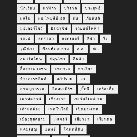
นักเรียน
นาฬิกา
บริจาค
ประยุทธ์
ผลไม้
ผอ.ไทยพีบีเอส
ผับ
ภัยพิบัติ
มอเตอร์โชว์
มิจฉาชีพ
รถยนต์ไฟฟ้า
รถไฟ
ลดราคา
ลอตเตอรี่
ลิซ่า
วิ่ง
วุฒิสภา
ศิลปหัตถกรรม
ส.ส.
สถ.
สมาร์ทโฟน
สมุนไพร
สินค้า
สื่อสารมวลชน
สุขภาวะ
หาเสียง
ห้างสรรพสินค้า
อภิปราย
อว.
อาชญากรรม
อีคอมเมิร์ซ
ฺบิ๊กซี
เครื่องดื่ม
เคาท์ดาวน์
เชียงราย
เซเว่นอีเลฟเว่น
เถ้าแก่น้อย
เทคโนโลยี
เปิดประเทศ
เมืองสุขสยาม
เมเจอร์
เยียวยา
เรียนต่อ
แคมเปญ
แพทย์
โฉนดที่ดิน