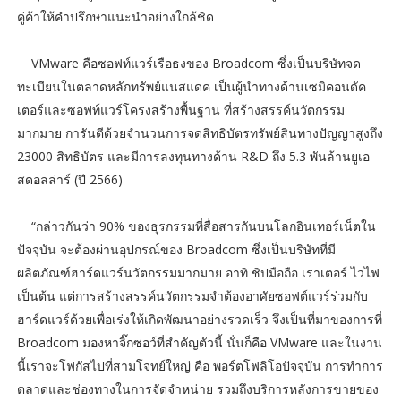
คู่ค้าให้คำปรึกษาแนะนำอย่างใกล้ชิด
VMware คือซอฟท์แวร์เรือธงของ Broadcom ซึ่งเป็นบริษัทจด
ทะเบียนในตลาดหลักทรัพย์แนสแดค เป็นผู้นำทางด้านเซมิคอนดัค
เตอร์และซอฟท์แวร์โครงสร้างพื้นฐาน ที่สร้างสรรค์นวัตกรรม
มากมาย การันตีด้วยจำนวนการจดสิทธิบัตรทรัพย์สินทางปัญญาสูงถึง
23000 สิทธิบัตร และมีการลงทุนทางด้าน R&D ถึง 5.3 พันล้านยูเอ
สดอลล่าร์ (ปี 2566)
“กล่าวกันว่า 90% ของธุรกรรมที่สื่อสารกันบนโลกอินเทอร์เน็ตใน
ปัจจุบัน จะต้องผ่านอุปกรณ์ของ Broadcom ซึ่งเป็นบริษัทที่มี
ผลิตภัณฑ์ฮาร์ดแวร์นวัตกรรมมากมาย อาทิ ชิปมือถือ เราเตอร์ ไวไฟ
เป็นต้น แต่การสร้างสรรค์นวัตกรรมจำต้องอาศัยซอฟต์แวร์ร่วมกับ
ฮาร์ดแวร์ด้วยเพื่อเร่งให้เกิดพัฒนาอย่างรวดเร็ว จึงเป็นที่มาของการที่
Broadcom มองหาจิ๊กซอว์ที่สำคัญตัวนี้ นั่นก็คือ VMware และในงาน
นี้เราจะโฟกัสไปที่สามโจทย์ใหญ่ คือ พอร์ตโฟลิโอปัจจุบัน การทำการ
ตลาดและช่องทางในการจัดจำหน่าย รวมถึงบริการหลังการขายของ