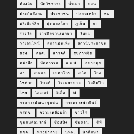
ท้องถิ่น
นักวิชาการ
น้ำเมา
บ่อน
ประกันสังคม
ประชาชน
ปลอดเหล้า
พม.
พรีเมียร์ลีก
ฟุตบอลโลก
ภูเก็ต
ยา
รางวัล
ราชกิจจานุเบกษา
วันแม่
วาเลนไทน์
สถานบันเทิง
สถานีประชาชน
สรพ.
สอศ.
สารคดี
สุขภาพจิต
หนังสือ
หัตถกรรม
อ.อ.ป.
อบายมุข
อย.
เกษตร
เบทาโกร
เอไอ
โกง
โชห่วย
โบลท์
โรงพยาบาล
โอลิมปิก
ไทย
ไฮเออร์
3เอ็ม
AI
กรมการพัฒนาชุมชน
กระทรวงพาณิชย์
กสทช.
ความเหลื่อมล้ำ
ชาวไร่
ชุมชนล้อมรักษ์
ช้อปปิ้ง
ซับคอน
ซีพี
ตชด.
ทางม้าลาย
นทพ.
นักศึกษา