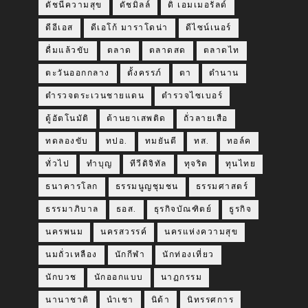
ดัชนีความสุข
ดัชมิลล์
ดิ เอมเมอรัลด์
ดีอีเอส
ดีเอโก้ มาราโดน่า
ดีไซน์เนอร์
ดื่มแล้วขับ
ตลาด
ตลาดสด
ตลาดไท
ตะวันออกกลาง
ตั้งครรภ์
ตา
ตำนาน
ตำรวจตระเวนชายแดน
ตำรวจไซเบอร์
ตู้อัตโนมัติ
ต้านยาเสพติด
ถั่วลายเสือ
ทดลองขับ
ทปอ.
ทมยันตี
ทส.
ทอล์ค
ทั่วไป
ทำบุญ
ทีวีดิจิทัล
ทุจริต
ทุนไทย
ธนาคารโลก
ธรรมนูญชุมชน
ธรรมศาสตร์
ธรรมาภิบาล
ธอส.
ธุรกิจบัณฑิตย์
ธูรกิจ
นครพนม
นครสวรรค์
นครแห่งความสุข
นมถั่วเหลือง
นักกีฬา
นักท่องเที่ยว
นักบวช
นักออกแบบ
นาฏกรรม
นานาชาติ
นำเชา
นิด้า
นิทรรศการ