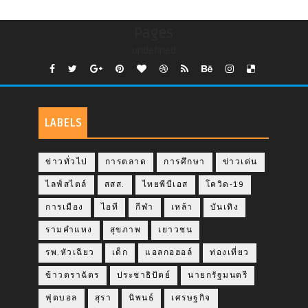
Pages
undefined
LABELS
ข่าวทั่วไป
การตลาด
การศึกษา
ข่าวเด่น
ไลฟ์สไตล์
สสส.
ไทยพีบีเอส
โควิด-19
การเมือง
ไอที
กีฬา
เหล้า
บันเทิง
รามคำแหง
สุขภาพ
เยาวชน
รพ.หัวเฉียว
เด็ก
แอลกอฮอล์
ท่องเที่ยว
ข้าวตราฉัตร
ประชาธิปัตย์
นายกรัฐมนตรี
ฟุตบอล
สุรา
นิพนธ์
เศรษฐกิจ