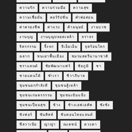
ความรัก
ความร่วมมือ
ความสุข
ความเชื่อมั่น
คอร์รัปชั่น
คำพ่อสอน
ค่าครองชีพ
ค่าแรง
ค้ามนุษย์
งานบวช
งานบุญ
งานบุญปลอดเหล้า
จราจร
จิตรกรรม
จิ้งจก
จีเอ็มเอ็ม
จุดร้อนโลก
ฉลาก
ชนเผ่าพื้นเมือง
ชมรมสตรีนานาชาติ
ชราแลนด์
ชัยพัฒนาแฟร์
ชัยภูมิ
ชา
ชายแดนใต้
ชำเรา
ชีวาภิบาล
ชุมชนยกกำลังดี
ชุมชนสู้เหล้า
ชุมชนเกษตรกรรม
ชุมชนเข้มแข็ง
ชุมชนเปี่ยมสุข
ช้าง
ช้างเอฟเอคัพ
ซังซัง
ซังฟอร์
ซันคิสท์
ซับคอนไทยแลนด์
ซีลวาเนีย
ญาญ่า
ณเดชน์
ดวงตา