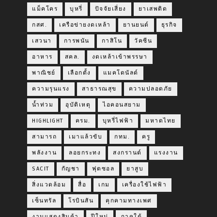
แม็คโคร
บุหรี่
ปัจจัยเสี่ยง
ยาเสพติด
กสศ.
เครือข่ายงดเหล้า
ยานยนต์
ธุรกิจ
เสวนา
การพนัน
กาสิโน
วัคซีน
อาหาร
สคล.
งดเหล้าเข้าพรรษา
พาณิชย์
เลือกตั้ง
แมคโดนัลด์
ความรุนแรง
สาธารณสุข
ความปลอดภัย
น้ำท่วม
อุบัติเหตุ
ไอคอนสยาม
HIGHLIGHT
ครม.
บุหรี่ไฟฟ้า
มหาดไทย
สามารถ
เมาแล้วขับ
กทม.
ครู
พลังงาน
ลอยกระทง
สงกรานต์
แรงงาน
SACIT
กัญชา
ฟุตซอล
ยาสูบ
สิ่งแวดล้อม
สื่อ
เกม
เครื่องใช้ไฟฟ้า
เซ็นทรัล
โรบินสัน
คุกคามทางเพศ
งานแสดงสินค้า
ปีใหม่
ภาคใต้