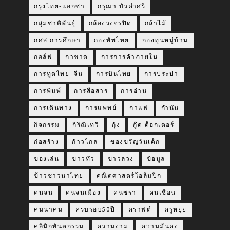
กรุงไทย-แอกซ่า
กรุณา บัวคำศรี
กลุ่มชาติพันธุ์
กล้องวงจรปิด
กล้าไม้
กศส.การศึกษา
กองทัพไทย
กองทุนหมู่บ้าน
กอล์ฟ
กาชาด
การการค้าภายใน
การทูตไทย–จีน
การบินไทย
การประปา
การพิมพ์
การสื่อสาร
การอ่าน
การเดินทาง
การแพทย์
กาแฟ
กำนัน
กิจกรรม
กิริณีเทวี
กุ้ง
กู๊ด ด็อกเตอร์
ก่อสร้าง
ก้าวไกล
ของขวัญวันเด็ก
ของเล่น
ข่าวทั่ว
ข่าวลวง
ข้อมูล
ข้าวชาวนาไทย
คณิตศาสตร์โอลิมปิก
คนจน
คนจนเมือง
คนชรา
คนเชือน
คมนาคม
ครบรอบ50ปี
คราฟต์
ครูหยุย
คลินิกทันตกรรม
ความงาม
ความมั่นคง