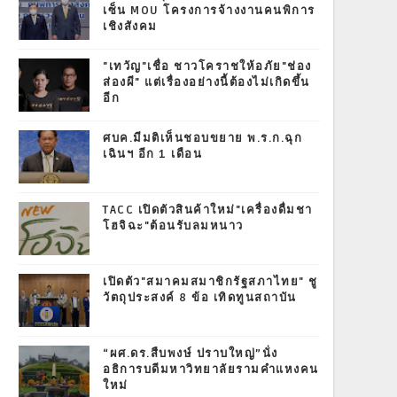
เซ็น MOU โครงการจ้างงานคนพิการ
เชิงสังคม
"เทวัญ"เชื่อ ชาวโคราชให้อภัย"ช่อง
ส่องผี" แต่เรื่องอย่างนี้ต้องไม่เกิดขึ้น
อีก
ศบค.มีมติเห็นชอบขยาย พ.ร.ก.ฉุก
เฉินฯ อีก 1 เดือน
TACC เปิดตัวสินค้าใหม่"เครื่องดื่มชา
โฮจิฉะ"ต้อนรับลมหนาว
เปิดตัว"สมาคมสมาชิกรัฐสภาไทย" ชู
วัตถุประสงค์ 8 ข้อ เทิดทูนสถาบัน
“ผศ.ดร.สืบพงษ์ ปราบใหญ่”นั่ง
อธิการบดีมหาวิทยาลัยรามคำแหงคน
ใหม่