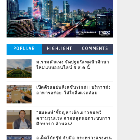
POPULAR
HIGHLIGHT
COMMENTS
POSTS
ม.รามคำแหง จัดปฐมนิเทศนักศึกษา
ใหม่แบบออนไลน์ 3 ส.ค.นี้
เปิดตัวแอปพลิเคชันYindii บริการส่ง
อาหารอร่อย-ใส่ใจสิ่งแวดล้อม
"สมพงษ์"ชี้ปัญหาเด็กเยาวชนทวี
ความรุนแรง คาดหลุดนอกระบบการ
ศึกษา10 ล้านคน!
อเด็คโก้กรุ๊ป จับมือ กระทรวงแรงงาน