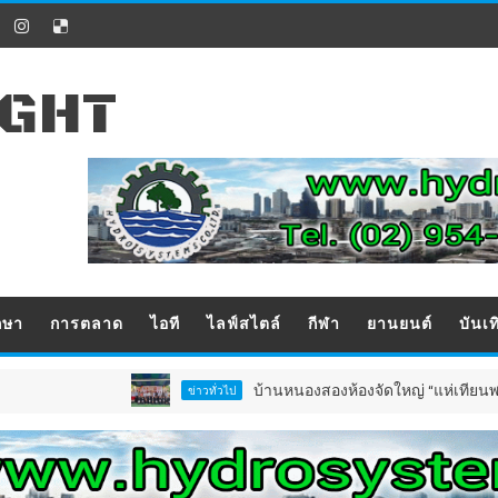
IGHT
กษา
การตลาด
ไอที
ไลฟ์สไตล์
กีฬา
ยานยนต์
บันเท
บ้านหนองสองห้องจัดใหญ่ “แห่เทียนพรรษา–ผ้าป่
ข่าวทั่วไป