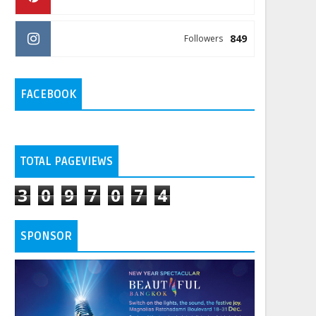
849
Followers
FACEBOOK
TOTAL PAGEVIEWS
3
0
9
7
0
7
4
SPONSOR