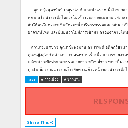
คุณหญิงสุดารัตน์ เกยุราพันธุ์ แกนนำพรรคเพื่อไทย กล่า
หลายครั้ง พรรคเพื่อไทยจะไม่เข้าร่วมอย่างแน่นอน เพร
ลับให้คนในตระกูลชินวัตรมานั่งบริหารพรรคและกลับมาเป็นรั
มาจากที่ไหน และยืนยันว่าไม่มีการเข้ามา ครอบงำภายในพ
ส่วนกระแสข่าว คุณหญิงพจมาน ดามาพงศ์ อดีตภริยานายทั
คุณหญิงสุดารัตน์ กล่าวว่า ตนทราบเรื่องนี้จากการรายงานข
ปล่อยข่าวเพื่อทำลายพรรคมากกว่า พร้อมย้ำว่า ขณะนี้พรรค
ทุกฝ่ายต้องร่วมแรงร่วมใจเพื่อความก้าวหน้าของพรรคเพื่อ
Tags
# การเมือง
# ข่าวเด่น
RESPONS
Share This