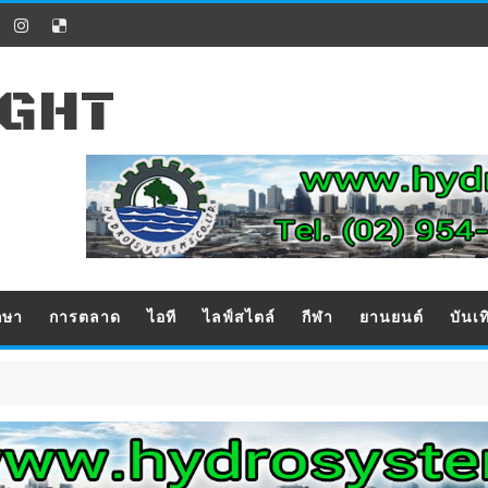
IGHT
กษา
การตลาด
ไอที
ไลฟ์สไตล์
กีฬา
ยานยนต์
บันเท