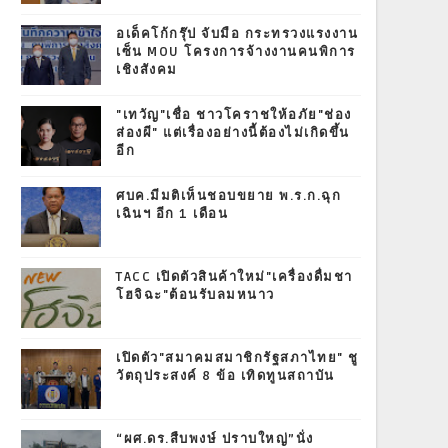
อเด็คโก้กรุ๊ป จับมือ กระทรวงแรงงาน
เซ็น MOU โครงการจ้างงานคนพิการ
เชิงสังคม
"เทวัญ"เชื่อ ชาวโคราชให้อภัย"ช่อง
ส่องผี" แต่เรื่องอย่างนี้ต้องไม่เกิดขึ้น
อีก
ศบค.มีมติเห็นชอบขยาย พ.ร.ก.ฉุก
เฉินฯ อีก 1 เดือน
TACC เปิดตัวสินค้าใหม่"เครื่องดื่มชา
โฮจิฉะ"ต้อนรับลมหนาว
เปิดตัว"สมาคมสมาชิกรัฐสภาไทย" ชู
วัตถุประสงค์ 8 ข้อ เทิดทูนสถาบัน
“ผศ.ดร.สืบพงษ์ ปราบใหญ่”นั่ง