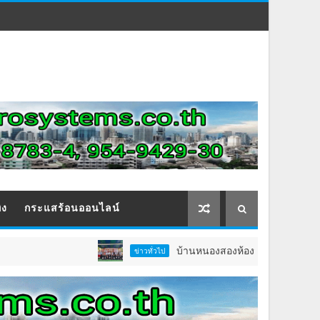
ิง
กระแสร้อนออนไลน์
บ้านหนองสองห้องจัดใหญ่ “แห่เทียนพรรษา–ผ
ข่าวทั่วไป