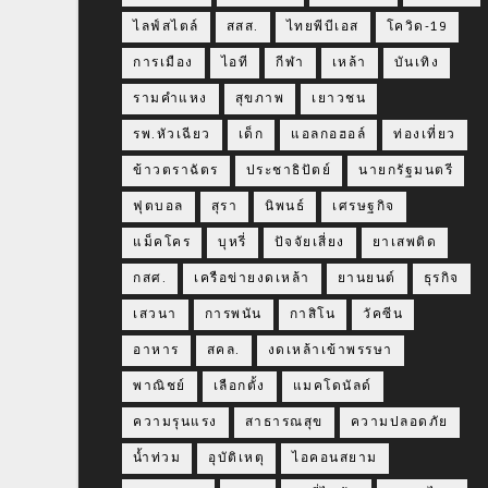
ไลฟ์สไตล์
สสส.
ไทยพีบีเอส
โควิด-19
การเมือง
ไอที
กีฬา
เหล้า
บันเทิง
รามคำแหง
สุขภาพ
เยาวชน
รพ.หัวเฉียว
เด็ก
แอลกอฮอล์
ท่องเที่ยว
ข้าวตราฉัตร
ประชาธิปัตย์
นายกรัฐมนตรี
ฟุตบอล
สุรา
นิพนธ์
เศรษฐกิจ
แม็คโคร
บุหรี่
ปัจจัยเสี่ยง
ยาเสพติด
กสศ.
เครือข่ายงดเหล้า
ยานยนต์
ธุรกิจ
เสวนา
การพนัน
กาสิโน
วัคซีน
อาหาร
สคล.
งดเหล้าเข้าพรรษา
พาณิชย์
เลือกตั้ง
แมคโดนัลด์
ความรุนแรง
สาธารณสุข
ความปลอดภัย
น้ำท่วม
อุบัติเหตุ
ไอคอนสยาม