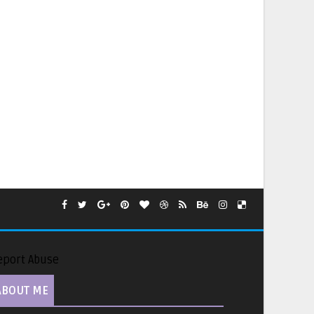
eport Abuse
ABOUT ME