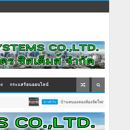
ิง
กระแสร้อนออนไลน์
บ้านหนองสองห้องจัดใหญ่ “แห่เทียนพรรษา–ผ้าป่าซาเ
ข่าวทั่วไป