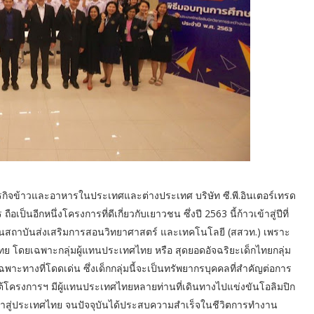
 ธุรกิจข้าวและอาหารในประเทศและต่างประเทศ บริษัท ซี.พี.อินเตอร์เทรด
ป็นอีกหนึ่งโครงการที่ดีเกี่ยวกับเยาวชน ซึ่งปี 2563 นี้ก้าวเข้าสู่ปีที่
ยงานสถาบันส่งเสริมการสอนวิทยาศาสตร์ และเทคโนโลยี (สสวท.) เพราะ
ย โดยเฉพาะกลุ่มผู้แทนประเทศไทย หรือ สุดยอดอัจฉริยะเด็กไทยกลุ่ม
ฉพาะทางที่โดดเด่น ซึ่งเด็กกลุ่มนี้จะเป็นทรัพยากรบุคคลที่สำคัญต่อการ
โครงการฯ มีผู้แทนประเทศไทยหลายท่านที่เดินทางไปแข่งขันโอลิมปิก
บมาสู่ประเทศไทย จนปัจจุบันได้ประสบความสำเร็จในชีวิตการทำงาน