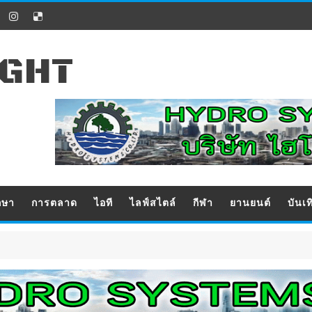
IGHT
กษา
การตลาด
ไอที
ไลฟ์สไตล์
กีฬา
ยานยนต์
บันเท