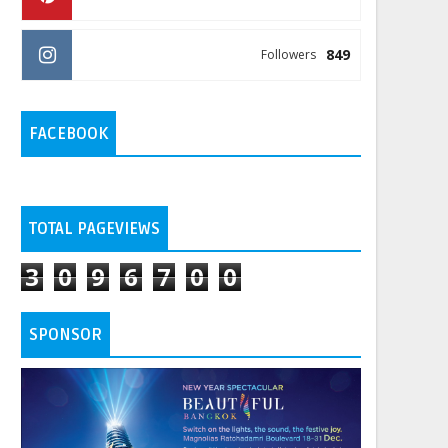
849
Followers
FACEBOOK
TOTAL PAGEVIEWS
3
0
9
6
7
0
0
SPONSOR