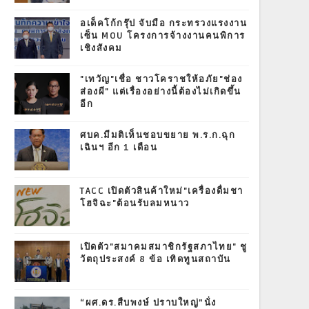
อเด็คโก้กรุ๊ป จับมือ กระทรวงแรงงาน
เซ็น MOU โครงการจ้างงานคนพิการ
เชิงสังคม
"เทวัญ"เชื่อ ชาวโคราชให้อภัย"ช่อง
ส่องผี" แต่เรื่องอย่างนี้ต้องไม่เกิดขึ้น
อีก
ศบค.มีมติเห็นชอบขยาย พ.ร.ก.ฉุก
เฉินฯ อีก 1 เดือน
TACC เปิดตัวสินค้าใหม่"เครื่องดื่มชา
โฮจิฉะ"ต้อนรับลมหนาว
เปิดตัว"สมาคมสมาชิกรัฐสภาไทย" ชู
วัตถุประสงค์ 8 ข้อ เทิดทูนสถาบัน
“ผศ.ดร.สืบพงษ์ ปราบใหญ่”นั่ง