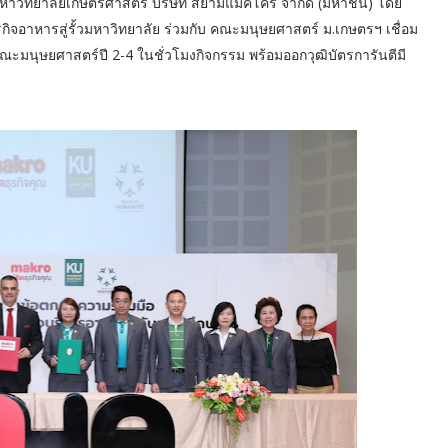
ป์ มหาวิทยาลัยเกษตรศาสตร์ บริษัท สยามแม็คโคร จำกัด (มหาชน) โดย
ิจอาหารสู่รั้วมหาวิทยาลัย ร่วมกับ คณะมนุษยศาสตร์ ม.เกษตรฯ เชื่อม
ณะมนุษยศาสตร์ปี 2-4 ในชั่วโมงกิจกรรม พร้อมออกวุฒิบัตรการันตีมี