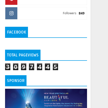
849
Followers
FACEBOOK
TOTAL PAGEVIEWS
3
0
9
7
4
4
5
SPONSOR