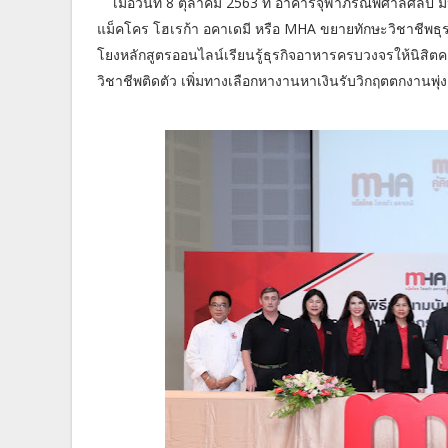
เมื่อวันที่ 8 ตุลาคม 2563 ที่ อาคารจุฬาภรณ์พิศาลศิล
แม็คโคร โฮเรก้า อคาเดมี หรือ MHA ขยายทักษะวิชาชีพธุรก
โยงหลักสูตรออนไลน์เรียนรู้ธุรกิจอาหารครบวงจรให้นิสิตค
วิชาชีพติดตัว เพิ่มทางเลือกหางานหาเงินรับวิกฤตตกงานพุ่ง