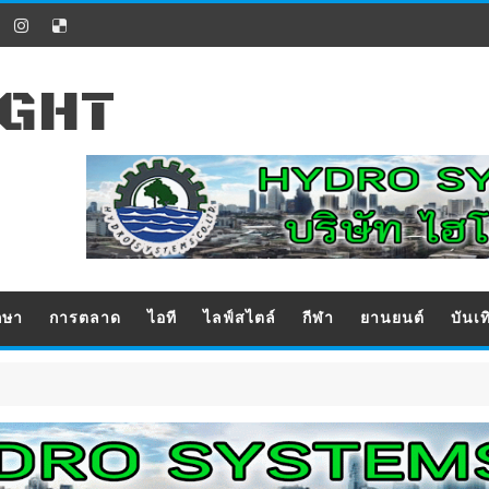
IGHT
กษา
การตลาด
ไอที
ไลฟ์สไตล์
กีฬา
ยานยนต์
บันเท