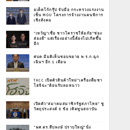
อเด็คโก้กรุ๊ป จับมือ กระทรวงแรงงาน
เซ็น MOU โครงการจ้างงานคนพิการ
เชิงสังคม
"เทวัญ"เชื่อ ชาวโคราชให้อภัย"ช่อง
ส่องผี" แต่เรื่องอย่างนี้ต้องไม่เกิดขึ้น
อีก
ศบค.มีมติเห็นชอบขยาย พ.ร.ก.ฉุก
เฉินฯ อีก 1 เดือน
TACC เปิดตัวสินค้าใหม่"เครื่องดื่มชา
โฮจิฉะ"ต้อนรับลมหนาว
เปิดตัว"สมาคมสมาชิกรัฐสภาไทย" ชู
วัตถุประสงค์ 8 ข้อ เทิดทูนสถาบัน
“ผศ.ดร.สืบพงษ์ ปราบใหญ่”นั่ง