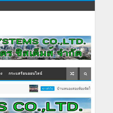
ิง
กระแสร้อนออนไลน์
บ้านหนองสองห้องจัดใหญ่ “แห่เทียนพรรษา–ผ้าป่า
ข่าวทั่วไป