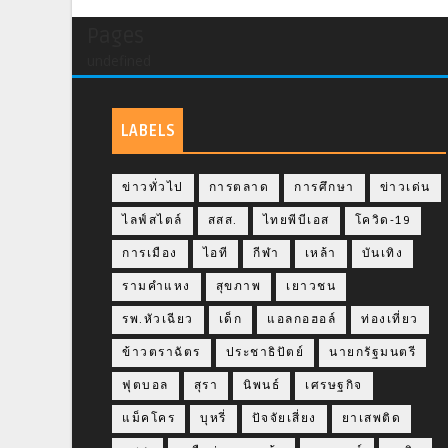
Pages
undefined
LABELS
ข่าวทั่วไป
การตลาด
การศึกษา
ข่าวเด่น
ไลฟ์สไตล์
สสส.
ไทยพีบีเอส
โควิด-19
การเมือง
ไอที
กีฬา
เหล้า
บันเทิง
รามคำแหง
สุขภาพ
เยาวชน
รพ.หัวเฉียว
เด็ก
แอลกอฮอล์
ท่องเที่ยว
ข้าวตราฉัตร
ประชาธิปัตย์
นายกรัฐมนตรี
ฟุตบอล
สุรา
นิพนธ์
เศรษฐกิจ
แม็คโคร
บุหรี่
ปัจจัยเสี่ยง
ยาเสพติด