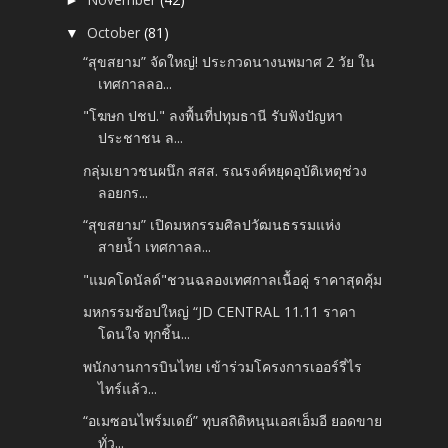
►
October
(81)
▼
“สุขสยาม” จัดใหญ่! ประกวดนางนพมาศ 2 วัย ใน
เทศกาลลอ...
"โฆษก ปชป." ลงพื้นที่ปทุมธานี รับฟังปัญหา
ประชาชน ล...
กลุ่มเยาวชนผนึก สสส. รณรงค์หยุดอุบัติเหตุช่วง
ลอยกร...
“สุขสยาม” เปิดมหกรรมศิลปวัฒนธรรมแห่ง
สายน้ำ เทศกาลล...
"แมคโดนัลด์"ชวนฉลองเทศกาลเนื้อคู่ ราคาสุดคุ้ม
มหกรรมช้อปใหญ่ “JD CENTRAL 11.11 ราคา
โดนใจ ทุกชิ้น...
พนักงานการบินไทย เข้าร่วมโครงการเออร์รี่ไร
ไทร์แล้ว...
“อเมซอนไพร์มเดย์” ทุบสถิติหนุนเอสเอ็มอี ยอดขาย
ทั่ว...