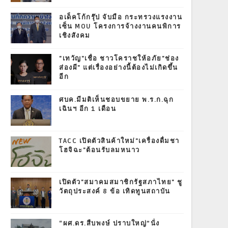
อเด็คโก้กรุ๊ป จับมือ กระทรวงแรงงาน
เซ็น MOU โครงการจ้างงานคนพิการ
เชิงสังคม
"เทวัญ"เชื่อ ชาวโคราชให้อภัย"ช่อง
ส่องผี" แต่เรื่องอย่างนี้ต้องไม่เกิดขึ้น
อีก
ศบค.มีมติเห็นชอบขยาย พ.ร.ก.ฉุก
เฉินฯ อีก 1 เดือน
TACC เปิดตัวสินค้าใหม่"เครื่องดื่มชา
โฮจิฉะ"ต้อนรับลมหนาว
เปิดตัว"สมาคมสมาชิกรัฐสภาไทย" ชู
วัตถุประสงค์ 8 ข้อ เทิดทูนสถาบัน
“ผศ.ดร.สืบพงษ์ ปราบใหญ่”นั่ง