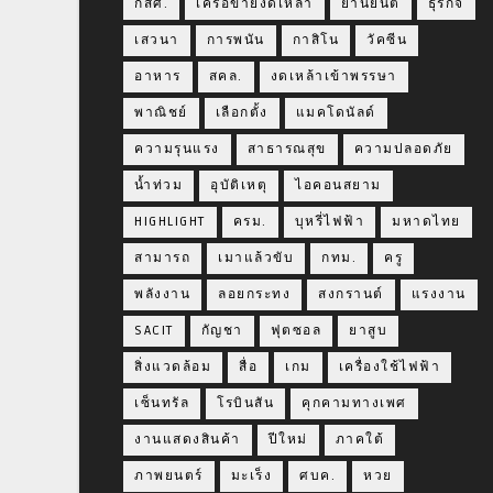
กสศ.
เครือข่ายงดเหล้า
ยานยนต์
ธุรกิจ
เสวนา
การพนัน
กาสิโน
วัคซีน
อาหาร
สคล.
งดเหล้าเข้าพรรษา
พาณิชย์
เลือกตั้ง
แมคโดนัลด์
ความรุนแรง
สาธารณสุข
ความปลอดภัย
น้ำท่วม
อุบัติเหตุ
ไอคอนสยาม
HIGHLIGHT
ครม.
บุหรี่ไฟฟ้า
มหาดไทย
สามารถ
เมาแล้วขับ
กทม.
ครู
พลังงาน
ลอยกระทง
สงกรานต์
แรงงาน
SACIT
กัญชา
ฟุตซอล
ยาสูบ
สิ่งแวดล้อม
สื่อ
เกม
เครื่องใช้ไฟฟ้า
เซ็นทรัล
โรบินสัน
คุกคามทางเพศ
งานแสดงสินค้า
ปีใหม่
ภาคใต้
ภาพยนตร์
มะเร็ง
ศบค.
หวย