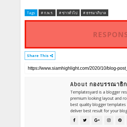
Tags
# ก.พ.ร.
# ข่าวทั่วไป
# ธรรมาภิบาล
RESPONS
Share This
About กองบรรณาธิ
Templatesyard is a blogger reso
premium looking layout and rob
best quality blogger templates
deliver best result for your blog