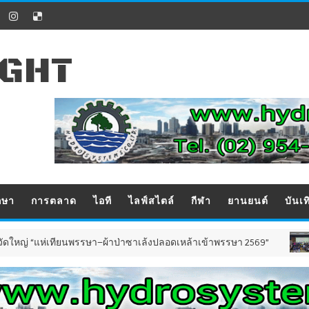
IGHT
กษา
การตลาด
ไอที
ไลฟ์สไตล์
กีฬา
ยานยนต์
บันเท
แห่เทียนพรรษา–ผ้าป่าซาเล้งปลอดเหล้าเข้าพรรษา 2569”
ข่าวทั่