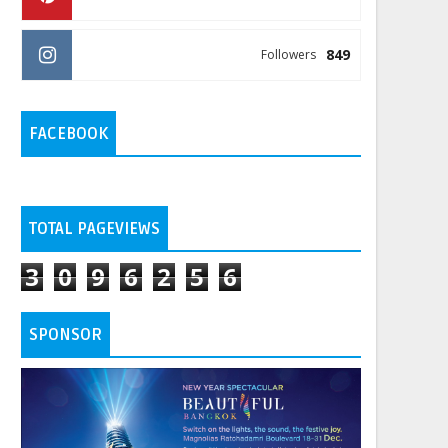
849
Followers
FACEBOOK
TOTAL PAGEVIEWS
3
0
9
6
2
5
6
SPONSOR