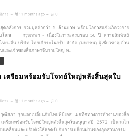
ธิการ
11 months ago
0
อลังการ รวมมูลค่ากว่า 5 ล้านบาท พร้อมโอกาสแจ้งเกิดวงการ
ดับโลก! กรุงเทพฯ – เนื่องในวาระครบรอบ 50 ปี ความสัมพันธ์
ทย–จีน บริษัท ไทยเจียระไนกรุ๊ป จำกัด (มหาชน) ผู้เชี่ยวชาญด้าน
นและเจ้าของสื่อภาษาจีนรายใหญ่ ท...
e
า เตรียมพร้อมรับโจทย์ใหญ่หลังสิ้นสุดใบ
ธิการ
11 months ago
0
สภา รุกแลกเปลี่ยนกับไทยพีบีเอส เผยทิศทางการทำงานของสื่อ
ตรียมพร้อมรับโจทย์ใหญ่หลังสิ้นสุดใบอนุญาตปี 2572 เป็นกลไก
ยขับเคลื่อนและปรับตัวให้สอดรับกับการเปลี่ยนผ่านของอุตสาหกรรม