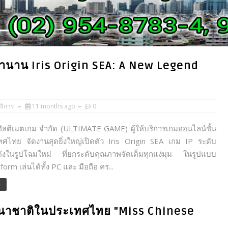
กตำนาน Iris Origin SEA: A New Legend
ธิการ
11 months ago
0
ลติเมตเกม จำกัด (ULTIMATE GAME) ผู้ให้บริการเกมออนไลน์ชั้น
ศไทย จัดงานสุดยิ่งใหญ่เปิดตัว Iris Origin SEA เกม IP ระดับ
ดังในรูปโฉมใหม่ ที่ยกระดับคุณภาพจัดเต็มทุกแง่มุม ในรูปแบบ
orm เล่นได้ทั้ง PC และ มือถือ คร...
e
านาชาติในประเทศไทย "Miss Chinese