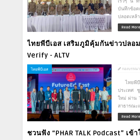
เร็วๆ นี้ 
บันทึกข้อ
ปลอดเหล้า
Read Mor
ไทยพีบีเอส เสริมภูมิคุ้มกันข่าวปลอม 
Verify - ALTV
กองบรรณา
ไทยพีบีเอส
ไทยพีบีเอ
ประเทศ ชูบ
ใหม่ ผ่าน
สาธารณะแห่
Read Mor
ชวนฟัง “PHAR TALK Podcast” เข้าใจ