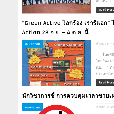
สื่อ ดัน OT
Read Mor
“Green Active โลกร้อง เรารีแอก” 
Action 28 ก.ย. – 4 ต.ค. นี้
กองบรรณา
สิ่งแวดล้อม
ไทยพีบีเอ
โลกร้อง เร
ก.ย. – 4 
ประเทศไทย 
Read Mor
นักวิชาการชี้ การควบคุมเวลาขายเห
กองบรรณา
แอลกอฮอล์