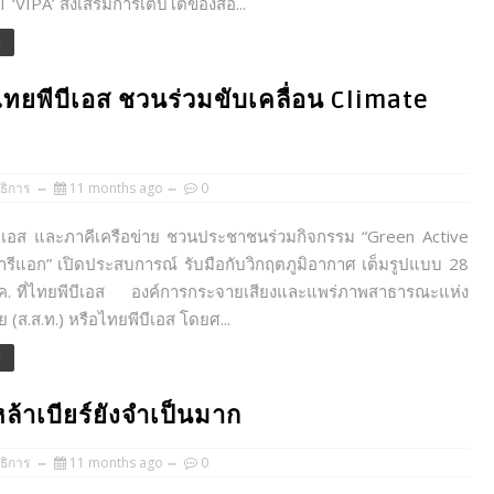
T ‘VIPA’ ส่งเสริมการเติบโตของสื่อ...
e
ไทยพีบีเอส ชวนร่วมขับเคลื่อน Climate
ธิการ
11 months ago
0
ส และภาคีเครือข่าย ชวนประชาชนร่วมกิจกรรม “Green Active
ารีแอก” เปิดประสบการณ์ รับมือกับวิกฤตภูมิอากาศ เต็มรูปแบบ 28
ต.ค. ที่ไทยพีบีเอส องค์การกระจายเสียงและแพร่ภาพสาธารณะแห่ง
(ส.ส.ท.) หรือไทยพีบีเอส โดยศ...
e
ล้าเบียร์ยังจำเป็นมาก
ธิการ
11 months ago
0