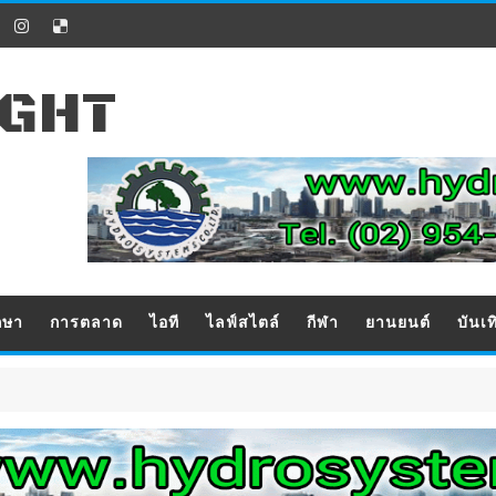
IGHT
กษา
การตลาด
ไอที
ไลฟ์สไตล์
กีฬา
ยานยนต์
บันเท