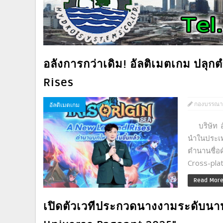
อลังการกว่าเดิม! อัลติเมตเกม ปลุ
Rises
กองบรรณา
อัลติเมตเกม
บริษัท อั
นำในประเท
ตำนานชื่อ
Cross-platf
Read Mor
เปิดตัวเวทีประกวดนางงามระดับน