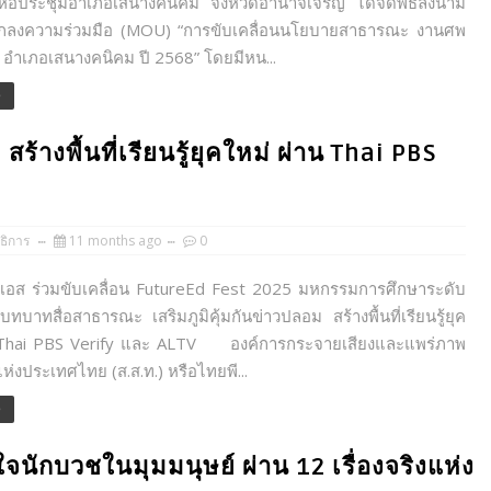
ที่หอประชุมอำเภอเสนางคนิคม จังหวัดอำนาจเจริญ ได้จัดพิธีลงนาม
ตกลงความร่วมมือ (MOU) “การขับเคลื่อนนโยบายสาธารณะ งานศพ
 อำเภอเสนางคนิคม ปี 2568” โดยมีหน...
e
สร้างพื้นที่เรียนรู้ยุคใหม่ ผ่าน Thai PBS
ธิการ
11 months ago
0
ส ร่วมขับเคลื่อน FutureEd Fest 2025 มหกรรมการศึกษาระดับ
ทบาทสื่อสาธารณะ เสริมภูมิคุ้มกันข่าวปลอม สร้างพื้นที่เรียนรู้ยุค
 Thai PBS Verify และ ALTV องค์การกระจายเสียงและแพร่ภาพ
งประเทศไทย (ส.ส.ท.) หรือไทยพี...
e
นักบวชในมุมมนุษย์ ผ่าน 12 เรื่องจริงแห่ง