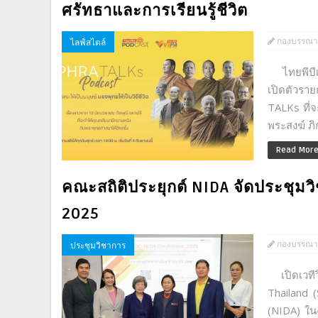
ศรัทธาและการเรียนรู้ชีวิต
กองบรรณา
ไลฟ์สไตล์
ไทยพีบีเอ
เปิดตัวรา
TALKs ที่จ
พระสงฆ์ ภิก
Read Mor
คณะสถิติประยุกต์ NIDA จัดประชุ
2025
กองบรรณา
ประชุมวิชาการ
เปิดเวทีว
Thailand 
(NIDA) ใ