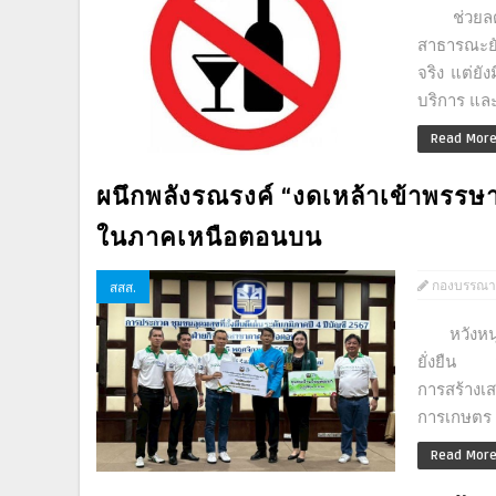
ช่วยลดผล
สาธารณะยั
จริง แต่ย
บริการ แล
Read Mor
ผนึกพลังรณรงค์ “งดเหล้าเข้าพรรษา
ในภาคเหนือตอนบน
กองบรรณา
สสส.
หวังหนุนเ
ยั่งยืน ส
การสร้าง
การเกษตร (
Read Mor