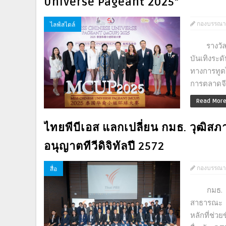
Universe Pageant 2025"
กองบรรณา
ไลฟ์สไตล์
รางวัลสุด
บันเทิงระ
ทางการทูตไ
การตลาดจี
Read Mor
ไทยพีบีเอส แลกเปลี่ยน กมธ. วุฒิสภ
อนุญาตทีวีดิจิทัลปี 2572
กองบรรณา
สื่อ
กมธ. วุฒิ
สาธารณะ เ
หลักที่ช่ว