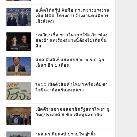
อเด็คโก้กรุ๊ป จับมือ กระทรวงแรงงาน
เซ็น MOU โครงการจ้างงานคนพิการ
เชิงสังคม
"เทวัญ"เชื่อ ชาวโคราชให้อภัย"ช่อง
ส่องผี" แต่เรื่องอย่างนี้ต้องไม่เกิดขึ้น
อีก
ศบค.มีมติเห็นชอบขยาย พ.ร.ก.ฉุก
เฉินฯ อีก 1 เดือน
TACC เปิดตัวสินค้าใหม่"เครื่องดื่มชา
โฮจิฉะ"ต้อนรับลมหนาว
เปิดตัว"สมาคมสมาชิกรัฐสภาไทย" ชู
วัตถุประสงค์ 8 ข้อ เทิดทูนสถาบัน
“ผศ.ดร.สืบพงษ์ ปราบใหญ่”นั่ง