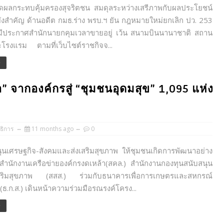
กระทบคุ้มครองสุจริตชน สมดุลระหว่างเสรีภาพกับผลประโยชน์
งสำคัญ ด้านอดีต กมธ.ร่าง พรบ.ฯ ยัน กฎหมายใหม่ยกเลิก ปว. 253
ังมีประกาศสำนักนายกคุมเวลาขายอยู่ เว้น สนามบินนานาชาติ สถาน
ะโรงแรม ตามที่เว็บไซต์ราชกิจจ...
e
” จากองค์กรสู่ “ชุมชนอุดมสุข” 1,095 แห่ง
ธิการ
11 months ago
0
ศรษฐกิจ-สังคมและส่งเสริมสุขภาพ ให้ชุมชนเกิดการพัฒนาอย่าง
ำนักงานเครือข่ายองค์กรงดเหล้า(สคล.) สำนักงานกองทุนสนับสนุน
เสริมสุขภาพ (สสส.) ร่วมกับธนาคารเพื่อการเกษตรและสหกรณ์
ธ.ก.ส.) เดินหน้าความร่วมมือรณรงค์โครง...
e