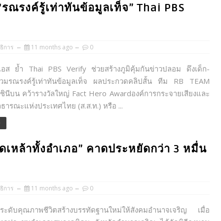
“รณรงค์รู้เท่าทันข้อมูลเท็จ” Thai PBS
ธิการ
11 months ago
0
เอส ย้ำ Thai PBS Verify ช่วยสร้างภูมิคุ้มกันข่าวปลอม ดึงเด็ก-
วมรณรงค์รู้เท่าทันข้อมูลเท็จ ผลประกวดคลิปสั้น ทีม RB TEAM
าชินีบน คว้ารางวัลใหญ่ Fact Hero Awardองค์การกระจายเสียงและ
ธารณะแห่งประเทศไทย (ส.ส.ท.) หรือ ...
e
เหล้าทั้งอำเภอ” คาดประหยัดกว่า 3 หมื่น
ธิการ
11 months ago
0
ับคุณภาพชีวิตสร้างบรรทัดฐานใหม่ให้สังคมอำนาจเจริญ เมื่อ