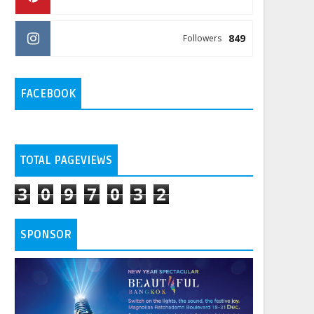
849
Followers
FACEBOOK
TOTAL PAGEVIEWS
3
0
9
7
0
3
2
SPONSOR