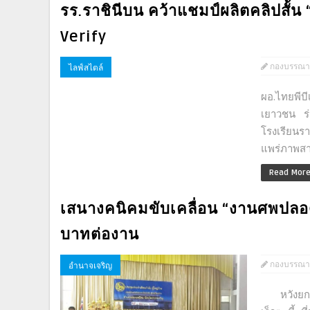
รร.ราชินีบน คว้าแชมป์ผลิตคลิปสั้น 
Verify
กองบรรณา
ไลฟ์สไตล์
ผอ.ไทยพีบี
เยาวชน ร่
โรงเรียนร
แพร่ภาพสา
Read Mor
เสนางคนิคมขับเคลื่อน “งานศพปลอด
บาทต่องาน
กองบรรณา
อำนาจเจริญ
หวังยกระด