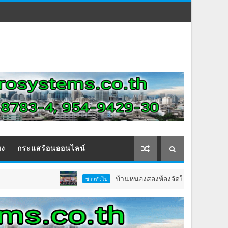
ิง
กระแสร้อนออนไลน์
บ้านหนองสองห้องจัดใหญ่ “แห่เทียนพรรษา–ผ้าป
ข่าวทั่วไป