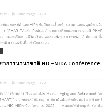
ธิการ
11 months ago
0
สพอดแคสต์ และ VIPA จับมือสวนโมกข์กรุงเทพ และมนุษย์ต่างวัย
ยการ “PHAR TALKs Podcast” รายการที่ต่อยอดมาจากเวที PHAR
ะถ่ายทอดเรื่องราวชีวิตจริงก่อนและหลังการบวชของ 12 นักบวช ทั้ง
ษุณี และแม่ชี เพื่อเข้าใจและม...
e
มวิชาการนานาชาติ NIC–NIDA Conference
ธิการ
11 months ago
0
ิชาการด้านการ “Sustainable Health, Aging and Retirement for
(SHART)” จากคณะสถิติประยุกต์ สถาบันบัณฑิตพัฒนบริหารศาสตร์
นงาน NIC–NIDA Conference 2025 คณะสถิติประยุกต์ สถาบัน