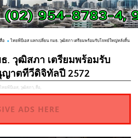
สื่อ
ไทยพีบีเอส แลกเปลี่ยน กมธ. วุฒิสภา เตรียมพร้อมรับโจทย์ใหญ่หลังสิ้น
ธ. วุฒิสภา เตรียมพร้อมรับ
ญาตทีวีดิจิทัลปี 2572
ไทยพีบีเอส,
วุฒิสภา,
สื่อ,
IVE ADS HERE