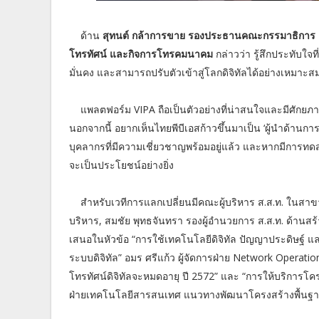
ด้าน
สุทนต์ กล้าการขาย รองประธานคณะกรรมาธิการ ค
โทรทัศน์ และกิจการโทรคมนาคม
กล่าวว่า รู้สึกประทับใจ
มั่นคง และสามารถปรับตัวเข้าสู่โลกดิจิทัลได้อย่างเหมา
แพลตฟอร์ม VIPA ถือเป็นตัวอย่างที่น่าสนใจและมีศักยภ
นอกจากนี้ อยากเห็นไทยพีบีเอสก้าวขึ้นมาเป็น ‘ผู้นำด้านก
บุคลากรที่มีความเชี่ยวชาญพร้อมอยู่แล้ว และหากมีการทด
จะเป็นประโยชน์อย่างยิ่ง
สำหรับเวทีการแลกเปลี่ยนมีคณะผู้บริหาร ส.ส.ท. ในสาขาที่
บริหาร, สมชัย พุทธจันทรา รองผู้อำนวยการ ส.ส.ท. ด้านสร้า
เสนอในหัวข้อ “การใช้เทคโนโลยีดิจิทัล ปัญญาประดิษฐ์
ระบบดิจิทัล” อมร ศรีแก้ว ผู้จัดการฝ่าย Network Opera
โทรทัศน์ดิจิทัลจะหมดอายุ ปี 2572” และ “การให้บริการโครง
ฝ่ายเทคโนโลยีสารสนเทศ แนวทางพัฒนาโครงสร้างพื้นฐา