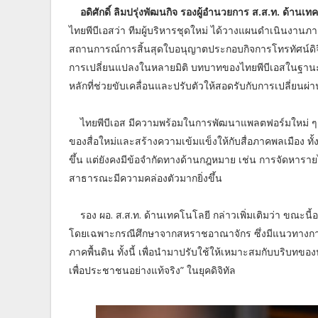
อดิศักดิ์ ลิมปรุ่งพัฒนกิจ รองผู้อำนวยการ ส.ส.ท. ด้านเท
ไทยพีบีเอสว่า ทีมผู้บริหารชุดใหม่ ได้วางแผนดำเนินงาน
สถานการณ์การสิ้นสุดใบอนุญาตประกอบกิจการโทรทัศน์ดิจิ
การเปลี่ยนแปลงในหลายมิติ บทบาทของไทยพีบีเอสในฐานะ
หลักที่ช่วยขับเคลื่อนและปรับตัวให้สอดรับกับการเปลี่ยนผ
ไทยพีบีเอส มีความพร้อมในการพัฒนาแพลตฟอร์มใหม่ ๆ โ
ของสื่อใหม่และสร้างความเข้มแข็งให้กับสื่อภาคพลเมือง 
ขึ้น แต่ยังคงมีข้อจำกัดทางด้านกฎหมาย เช่น การจัดหารายได
สาธารณะมีความคล่องตัวมากยิ่งขึ้น
รอง ผอ. ส.ส.ท. ด้านเทคโนโลยี กล่าวเพิ่มเติมว่า ขณ
โดยเฉพาะกรณีศึกษาจากสหราชอาณาจักร ซึ่งมีแนวทางการ
ภาคพื้นดิน ทั้งนี้ เพื่อนำมาปรับใช้ให้เหมาะสมกับบริบทขอ
เพื่อประชาชนอย่างแท้จริง” ในยุคดิจิทัล