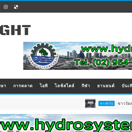
IGHT
กษา
การตลาด
ไอที
ไลฟ์สไตล์
กีฬา
ยานยนต์
บันเท
ชาววัดสุวรรณ ชลบุร
ข่าวทั่วไป