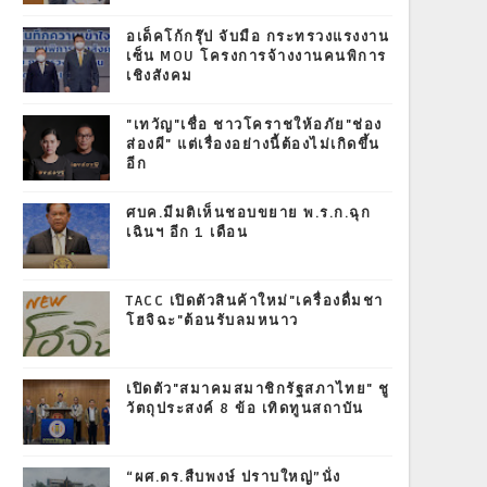
อเด็คโก้กรุ๊ป จับมือ กระทรวงแรงงาน
เซ็น MOU โครงการจ้างงานคนพิการ
เชิงสังคม
"เทวัญ"เชื่อ ชาวโคราชให้อภัย"ช่อง
ส่องผี" แต่เรื่องอย่างนี้ต้องไม่เกิดขึ้น
อีก
ศบค.มีมติเห็นชอบขยาย พ.ร.ก.ฉุก
เฉินฯ อีก 1 เดือน
TACC เปิดตัวสินค้าใหม่"เครื่องดื่มชา
โฮจิฉะ"ต้อนรับลมหนาว
เปิดตัว"สมาคมสมาชิกรัฐสภาไทย" ชู
วัตถุประสงค์ 8 ข้อ เทิดทูนสถาบัน
“ผศ.ดร.สืบพงษ์ ปราบใหญ่”นั่ง