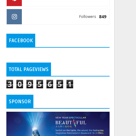
849
Followers
FACEBOOK
TOTAL PAGEVIEWS
3
0
9
5
6
5
1
SPONSOR