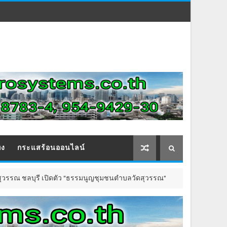
ิง
กระแสร้อนออนไลน์
ี เปิดตัว “ธรรมนูญชุมชนตำบลวัดสุวรรณ”
DPU สร้า
การศึกษา