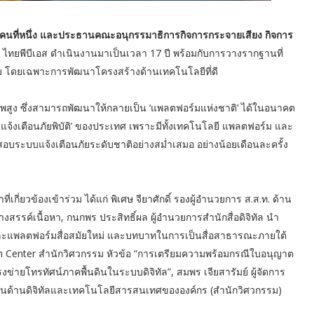
นที่หนึ่ง และประธานคณะอนุกรรมาธิการกิจการกระจายเสียง กิจการ
ที่ ไทยพีบีเอส ดำเนินงานมาเป็นเวลา 17 ปี พร้อมกับการวางรากฐานที่
ะสม โดยเฉพาะการพัฒนาโครงสร้างด้านเทคโนโลยีที่ดี
าพสูง ซึ่งสามารถพัฒนาให้กลายเป็น ‘แพลตฟอร์มแห่งชาติ’ ได้ในอนาคต
ารแจ้งเตือนภัยพิบัติ’ ของประเทศ เพราะมีทั้งเทคโนโลยี แพลตฟอร์ม และ
สอบระบบแจ้งเตือนภัยระดับชาติอย่างสม่ำเสมอ อย่างน้อยเดือนละครั้ง
เกี่ยวข้องเข้าร่วม ได้แก่ พิเศษ จียาศักดิ์ รองผู้อำนวยการ ส.ส.ท. ด้าน
งสรรค์เนื้อหา, กนกพร ประสิทธิ์ผล ผู้อำนวยการสำนักสื่อดิจิทัล นำ
 และแพลตฟอร์มสื่อสมัยใหม่ และบทบาทในการเป็นสื่อสาธารณะภายใต้
tion Center สำนักวิศวกรรม หัวข้อ “การเตรียมความพร้อมกรณีใบอนุญาต
ข่ายโทรทัศน์ภาคพื้นดินในระบบดิจิทัล”, สมพร เจียสารัมย์ ผู้จัดการ
นด้านดิจิทัลและเทคโนโลยีสารสนเทศขององค์กร (สำนักวิศวกรรม)