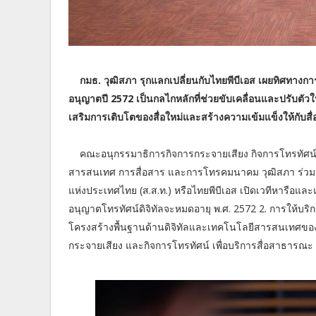
กมธ. วุฒิสภา รุกแลกเปลี่ยนกับไทยพีบีเอส เผยทิศทางก
อนุญาตปี 2572 เป็นกลไกหลักที่ช่วยขับเคลื่อนและปรับตัวใ
เสริมการเติบโตของสื่อใหม่และสร้างความเข้มแข็งให้กับสื
คณะอนุกรรมาธิการกิจการกระจายเสียง กิจการโทรทั
สารสนเทศ การสื่อสาร และการโทรคมนาคม วุฒิสภา ร่
แห่งประเทศไทย (ส.ส.ท.) หรือไทยพีบีเอส เปิดเวทีหารือแล
อนุญาตโทรทัศน์ดิจิทัลจะหมดอายุ พ.ศ. 2572 2. การให้บร
โครงสร้างพื้นฐานด้านดิจิทัลและเทคโนโลยีสารสนเทศขอ
กระจายเสียง และกิจการโทรทัศน์ เพื่อบริการสื่อสาธารณะ เมื่