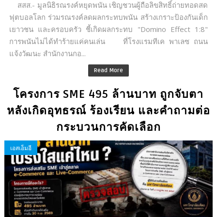
สสส.- มูลนิธิรณรงค์หยุดพนัน เชิญชวนผู้ถือลิขสิทธิ์ถ่ายทอดสด
ฟุตบอลโลก ร่วมรณรงค์ลดผลกระทบพนัน สร้างเกราะป้องกันเด็ก
เยาวชน และครอบครัว ชี้เกิดผลกระทบ "Domino Effect 1:8"
การพนันไม่ได้ทำร้ายแค่คนเล่น ที่โรงแรมทีเค พาเลซ ถนน
แจ้งวัฒนะ สำนักงานกอ...
Read More
โครงการ SME 495 ล้านบาท ถูกจับตา
หลังเกิดอุทธรณ์ ร้องเรียน และคำถามต่อ
กระบวนการคัดเลือก
เอสเอ็มอี