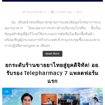
กองบรรณาธิการ
2 months ago
0
อย. เดินหน้าส่งเสริมมาตรฐานการแสดงข้อมูลโภชนาการบน
ฉลากอาหาร โดยเฉพาะการกล่าวอ้างปริมาณโปรตีน ซึ่งเป็น
ข้อมูลสำคัญที่ผู้บริโภคใช้ประกอบการตัดสินใจเลือกซื้อสินค้า
พร้อมเชิญผู้ประกอบการทั่วประเทศเข้าร่วมประชุมชี้แจงแนวทาง
การปฏิบัติตามกฎหมาย เพื่อสร...
Read More
ยกระดับร้านขายยาไทยสู่ยุคดิจิทัล! อย.
รับรอง Telepharmacy 7 แพลตฟอร์ม
แรก
อย.