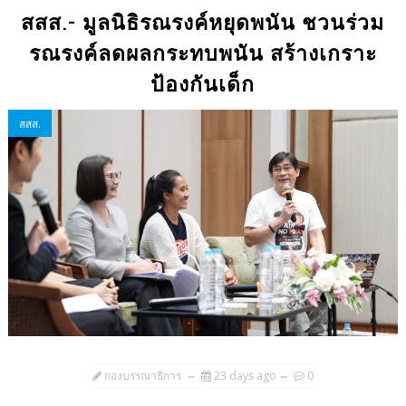
สสส.- มูลนิธิรณรงค์หยุดพนัน ชวนร่วม
รณรงค์ลดผลกระทบพนัน สร้างเกราะ
ป้องกันเด็ก
สสส.
กองบรรณาธิการ
23 days ago
0