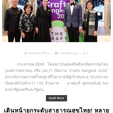
กองบรรณาธิการ
2 months ago
0
กระทรวงพาณิชย์ โดยสถาบันส่งเสริมศิลปหัตถกรรมไทย
(องค์การมหาชน) หรือ SACIT เปิดงาน “Crafts Bangkok 2026”
ยกระดับงานคราฟต์ไทยสู่เวทีโลก คาดมีผู้เข้าชมทะลุ 50,000 คน
เงินสะพัดไม่ต่ำกว่า 150 ล้านบาท นางศุภจี สุธรรมพันธุ์ รอง
นายกรัฐมนตรีและรัฐมน...
Read More
เดินหน้ายกระดับสาธารณสุขไทย! หลาย