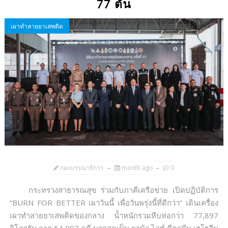
77 ตัน
เผาทำลายยาเสพติด
กองบรรณาธิการ
month ago
0
กระทรวงสาธารณสุข ร่วมกับภาคีเครือข่าย เปิดปฏิบัติการ
“BURN FOR BETTER เผาวันนี้ เพื่อวันพรุ่งนี้ที่ดีกว่า” เดินเครื่อง
เผาทำลายยาเสพติดของกลาง น้ำหนักรวมหีบห่อกว่า 77,897
กิโลกรัม จาก 54,097 คดี มากสุดเป็น ยาบ้า ไอซ์ คีตามีน เฮโรอีน