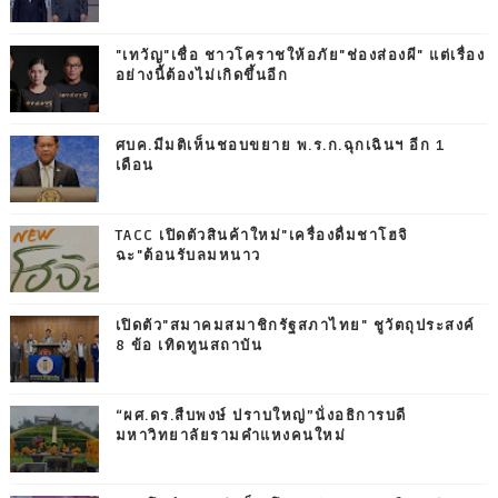
"เทวัญ"เชื่อ ชาวโคราชให้อภัย"ช่องส่องผี" แต่เรื่อง
อย่างนี้ต้องไม่เกิดขึ้นอีก
ศบค.มีมติเห็นชอบขยาย พ.ร.ก.ฉุกเฉินฯ อีก 1
เดือน
TACC เปิดตัวสินค้าใหม่"เครื่องดื่มชาโฮจิ
ฉะ"ต้อนรับลมหนาว
เปิดตัว"สมาคมสมาชิกรัฐสภาไทย" ชูวัตถุประสงค์
8 ข้อ เทิดทูนสถาบัน
“ผศ.ดร.สืบพงษ์ ปราบใหญ่”นั่งอธิการบดี
มหาวิทยาลัยรามคำแหงคนใหม่