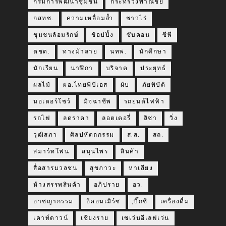
กรมการพัฒนาชุมชน
กระทรวงพาณิชย์
กสทช.
ความเหลื่อมล้ำ
ชาวไร่
ชุมชนล้อมรักษ์
ช้อปปิ้ง
ซับคอน
ซีพี
ตชด.
ทางม้าลาย
นทพ.
นักศึกษา
นักเรียน
นาฬิกา
บริจาค
ประยุทธ์
ผลไม้
ผอ.ไทยพีบีเอส
ผับ
ภัยพิบัติ
มอเตอร์โชว์
มิจฉาชีพ
รถยนต์ไฟฟ้า
รถไฟ
ลดราคา
ลอตเตอรี่
ลิซ่า
วิ่ง
วุฒิสภา
ศิลปหัตถกรรม
ส.ส.
สถ.
สมาร์ทโฟน
สมุนไพร
สินค้า
สื่อสารมวลชน
สุขภาวะ
หาเสียง
ห้างสรรพสินค้า
อภิปราย
อว.
อาชญากรรม
อีคอมเมิร์ซ
ฺบิ๊กซี
เครื่องดื่ม
เคาท์ดาวน์
เชียงราย
เซเว่นอีเลฟเว่น