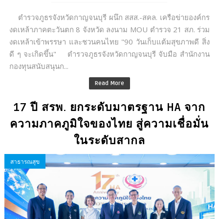
ตำรวจภูธรจังหวัดกาญจนบุรี ผนึก สสส.-สคล. เครือข่ายองค์กร
งดเหล้าภาคตะวันตก 8 จังหวัด ลงนาม MOU ตำรวจ 21 สภ. ร่วม
งดเหล้าเข้าพรรษา และชวนคนไทย "90 วันเก็บแต้มสุขภาพดี สิ่ง
ดี ๆ จะเกิดขึ้น" ตำรวจภูธรจังหวัดกาญจนบุรี จับมือ สำนักงาน
กองทุนสนับสนุนก...
Read More
17 ปี สรพ. ยกระดับมาตรฐาน HA จาก
ความภาคภูมิใจของไทย สู่ความเชื่อมั่น
ในระดับสากล
สาธารณสุข