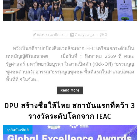
กองบรรณาธิการ
7 days ago
0
หวังเป็นกติกาปกป้องสิ่งแวดล้อมจาก EEC เตรียมยกระดับเป็น
เทศบัญญัติในอนาคต เมื่อวันที่ 1 สิงหาคม 2569 ที่ คณะ
รัฐศาสตร์ มหาวิทยาลัยบูรพา ในงานเปิดตัว (Kick-Off) “ธรรมนูญ
ชุมชนตำบลวัดสุวรรณ”ธรรมนูญชุมชน พื้นที่แรกในอำเภอบ่อทอง
พื้นที่ที่ 3ในจังห...
Read More
DPU สร้างชื่อให้ไทย สถาบันแรกที่คว้า 3
รางวัลระดับโลกจาก IEAC
ธุรกิจบัณฑิตย์