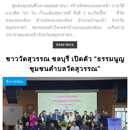
ชูพลังชุมชนสืบสานพุทธศาสนา สร้างสังคมปลอดเหล้า ภายใต้
แนวคิด “90 วัน เก็บแต้มสุขภาพดี สิ่งดี ๆ จะเกิดขึ้น” ที่วัด
หนองสองห้อง ตำบลหนองสองห้อง อำเภอบ้านแพ้ว จังหวัด
สมุทรสาคร ชมรมคนหัวใจเพชรบ้านหนองสองห้อง เครือข่าย
ประชาคมงดเหล้าจังหวัดสมุทรสาคร...
Read More
ชาววัดสุวรรณ ชลบุรี เปิดตัว “ธรรมนูญ
ชุมชนตำบลวัดสุวรรณ”
สิ่งแวดล้อม