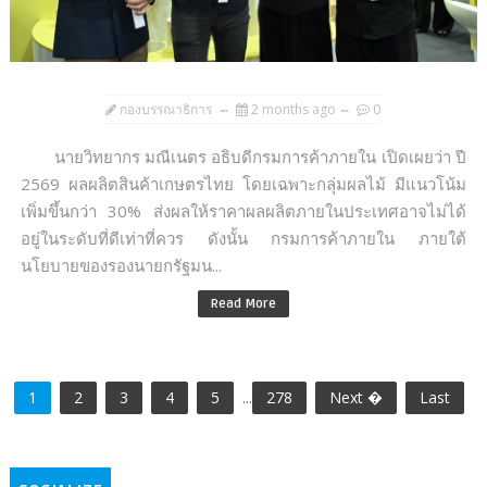
กองบรรณาธิการ
2 months ago
0
นายวิทยากร มณีเนตร อธิบดีกรมการค้าภายใน เปิดเผยว่า ปี
2569 ผลผลิตสินค้าเกษตรไทย โดยเฉพาะกลุ่มผลไม้ มีแนวโน้ม
เพิ่มขึ้นกว่า 30% ส่งผลให้ราคาผลผลิตภายในประเทศอาจไม่ได้
อยู่ในระดับที่ดีเท่าที่ควร ดังนั้น กรมการค้าภายใน ภายใต้
นโยบายของรองนายกรัฐมน...
Read More
1
2
3
4
5
...
278
Next �
Last