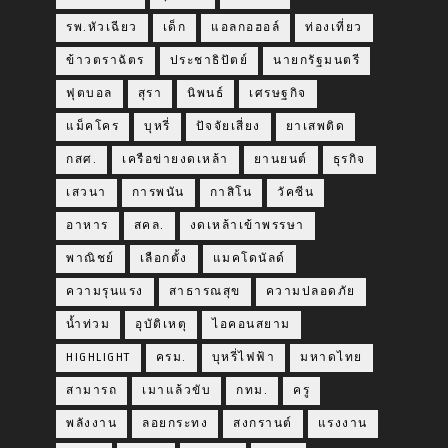
รพ.หัวเฉียว
เด็ก
แอลกอฮอล์
ท่องเที่ยว
ข้าวตราฉัตร
ประชาธิปัตย์
นายกรัฐมนตรี
ฟุตบอล
สุรา
นิพนธ์
เศรษฐกิจ
แม็คโคร
บุหรี่
ปัจจัยเสี่ยง
ยาเสพติด
กสศ.
เครือข่ายงดเหล้า
ยานยนต์
ธุรกิจ
เสวนา
การพนัน
กาสิโน
วัคซีน
อาหาร
สคล.
งดเหล้าเข้าพรรษา
พาณิชย์
เลือกตั้ง
แมคโดนัลด์
ความรุนแรง
สาธารณสุข
ความปลอดภัย
น้ำท่วม
อุบัติเหตุ
ไอคอนสยาม
HIGHLIGHT
ครม.
บุหรี่ไฟฟ้า
มหาดไทย
สามารถ
เมาแล้วขับ
กทม.
ครู
พลังงาน
ลอยกระทง
สงกรานต์
แรงงาน