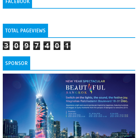
FACEBOOK
TOTAL PAGEVIEWS
3
0
9
7
4
0
1
SPONSOR