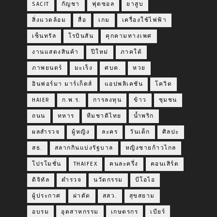
SACIT
กัญชา
ฟุตซอล
ยาสูบ
สิ่งแวดล้อม
สื่อ
เกม
เครื่องใช้ไฟฟ้า
เซ็นทรัล
โรบินสัน
คุกคามทางเพศ
งานแสดงสินค้า
ปีใหม่
ภาคใต้
ภาพยนตร์
มะเร็ง
ศบค.
หวย
อินฟอร์มา มาร์เก็ตส์
แอปพลิเคชัน
โควิด
HAIER
ก.พ.ร.
การลงทุน
ข้าว
ชุมชน
ถนน
ทหาร
ทีมชาติไทย
น้ำพริก
ผลสำรวจ
ผู้หญิง
ละคร
วันเด็ก
ศิลปะ
สธ.
สลากกินแบ่งรัฐบาล
หญิงชายก้าวไกล
โปรโมชั่น
THAIFEX
คนละครึ่ง
คอนเสิร์ต
ดิจิทัล
ตำรวจ
นวัตกรรม
บีโอไอ
ผู้ประกาศ
ผ่าตัด
สสว.
สุขสยาม
อบรม
อุตสาหกรรม
เกษตรกร
เบียร์