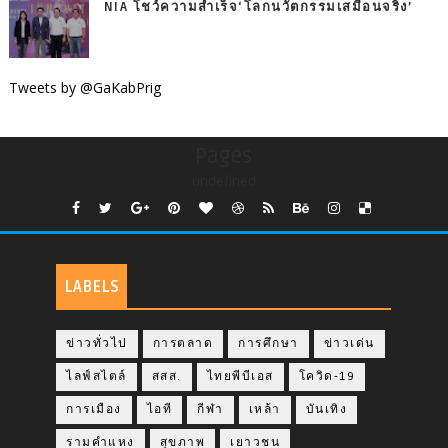
NIA โชว์ความสำเร็จ‘โลกนวัตกรรมเสมือนจริง’
Tweets by @GaKabPrig
Pages
undefined
LABELS
ข่าวทั่วไป
การตลาด
การศึกษา
ข่าวเด่น
ไลฟ์สไตล์
สสส.
ไทยพีบีเอส
โควิด-19
การเมือง
ไอที
กีฬา
เหล้า
บันเทิง
รามคำแหง
สุขภาพ
เยาวชน