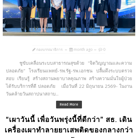
กองบรรณาธิการ
month ago
0
ชูขับเคลื่อนระบบสาธารณสุขด้วย "จิตวิญญาณและความ
ปลอดภัย" โรงเรียนแพทย์-รพ.รัฐ-รพ.เอกชน ปลื้มดึงระบบตรวจ
สอบ เรียนรู้ สร้างสถานพยาบาลคุณภาพ สร้างความมั่นใจผู้ป่วย
ได้รับบริการที่ดี ปลอดภัย เมื่อวันที่ 22 มิถุนายน 2569- ในงาน
วันคล้ายวันสถาปนาสถาบ...
Read More
“เผาวันนี้ เพื่อวันพรุ่งนี้ที่ดีกว่า” สธ. เดิน
เครื่องเผาทำลายยาเสพติดของกลางกว่า