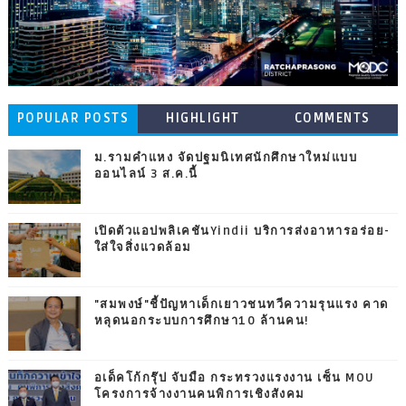
POPULAR POSTS
HIGHLIGHT
COMMENTS
ม.รามคำแหง จัดปฐมนิเทศนักศึกษาใหม่แบบ
ออนไลน์ 3 ส.ค.นี้
เปิดตัวแอปพลิเคชันYindii บริการส่งอาหารอร่อย-
ใส่ใจสิ่งแวดล้อม
"สมพงษ์"ชี้ปัญหาเด็กเยาวชนทวีความรุนแรง คาด
หลุดนอกระบบการศึกษา10 ล้านคน!
อเด็คโก้กรุ๊ป จับมือ กระทรวงแรงงาน เซ็น MOU
โครงการจ้างงานคนพิการเชิงสังคม