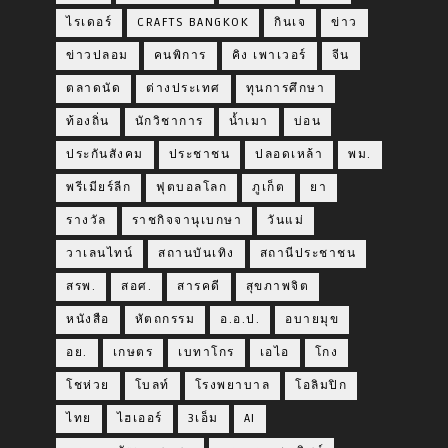
ไรเดอร์
CRAFTS BANGKOK
กินเจ
ข่าว
ข่าวปลอม
คนพิการ
คิง เพาเวอร์
จีน
ตลาดนัด
ต่างประเทศ
ทุนการศึกษา
ท้องถิ่น
นักวิชาการ
น้ำเมา
บ่อน
ประกันสังคม
ประชาชน
ปลอดเหล้า
พม.
พรีเมียร์ลีก
ฟุตบอลโลก
ภูเก็ต
ยา
รางวัล
ราชกิจจานุเบกษา
วันแม่
วาเลนไทน์
สถานบันเทิง
สถานีประชาชน
สรพ.
สอศ.
สารคดี
สุขภาพจิต
หนังสือ
หัตถกรรม
อ.อ.ป.
อบายมุข
อย.
เกษตร
เบทาโกร
เอไอ
โกง
โชห่วย
โบลท์
โรงพยาบาล
โอลิมปิก
ไทย
ไฮเออร์
3เอ็ม
AI