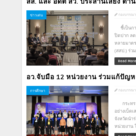
สส. และ อดีต สว. ประสานเสียง ต
กองบรรณา
ข่าวเด่น
ชี้เป็นการ
ปิดปาก ลด
หลายมาตร
(สสป.) ร่ว
Read Mor
อว.จับมือ 12 หน่วยงาน ร่วมแก้ปั
กองบรรณา
การศึกษา
กระทรวง อ
อย่างเบ็ด
จังหวัดนำ
หน่วยงาน ใน