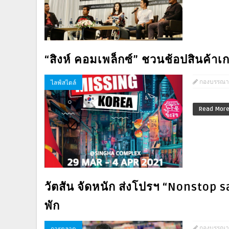
“สิงห์ คอมเพล็กซ์” ชวนช้อปสินค้า
กองบรรณา
ไลฟ์สไตล์
Read Mor
วัตสัน จัดหนัก ส่งโปรฯ “Nonstop s
พัก
กองบรรณา
การตลาด