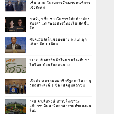
เซ็น MOU โครงการจ้างงานคนพิการ
เชิงสังคม
"เทวัญ"เชื่อ ชาวโคราชให้อภัย"ช่อง
ส่องผี" แต่เรื่องอย่างนี้ต้องไม่เกิดขึ้น
อีก
ศบค.มีมติเห็นชอบขยาย พ.ร.ก.ฉุก
เฉินฯ อีก 1 เดือน
TACC เปิดตัวสินค้าใหม่"เครื่องดื่มชา
โฮจิฉะ"ต้อนรับลมหนาว
เปิดตัว"สมาคมสมาชิกรัฐสภาไทย" ชู
วัตถุประสงค์ 8 ข้อ เทิดทูนสถาบัน
“ผศ.ดร.สืบพงษ์ ปราบใหญ่”นั่ง
อธิการบดีมหาวิทยาลัยรามคำแหงคน
ใหม่