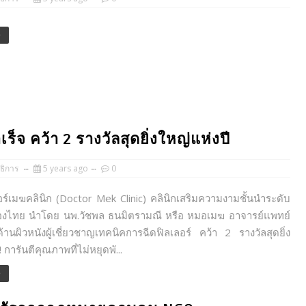
e
จ คว้า 2 รางวัลสุดยิ่งใหญ่แห่งปี
ธิการ
5 years ago
0
เมฆคลินิก (Doctor Mek Clinic) คลินิกเสริมความงามชั้นนำระดับ
งไทย นำโดย นพ.วัชพล ธนมิตรามณี หรือ หมอเมฆ อาจารย์แพทย์
านผิวหนังผู้เชี่ยวชาญเทคนิคการฉีดฟิลเลอร์ คว้า 2 รางวัลสุดยิ่ง
! การันตีคุณภาพที่ไม่หยุดพั...
e