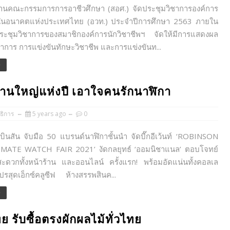
คณะกรรมการการอาชีวศึกษา (สอศ.) จัดประชุมวิชาการองค์การ
พในอนาคตแห่งประเทศไทย (อวท.) ประจำปีการศึกษา 2563 ภายใน
ระชุมวิชาการของสมาชิกองค์การนักวิชาชีพฯ จัดให้มีการแสดงผล
าการ การแข่งขันทักษะวิชาชีพ และการแข่งขันท...
e
งานใหญ่แห่งปี เอาใจคนรักนาฬิกา
ธิการ
5 years ago
0
สัน จับมือ 50 แบรนด์นาฬิกาชั้นนำ จัดบี๊กอีเว้นท์ ‘ROBINSON
MATE WATCH FAIR 2021’ งัดกลยุทธ์ ‘ออมนิชาแนล’ ตอบโจทย์
สะดวกทั้งหน้าร้าน และออนไลน์ ครั้งแรก! พร้อมอัดแน่นทั้งคอลเล
ปรสุดเอ็กซ์คลูซีฟ ห้างสรรพสินค...
e
ย รับซื้อตรงผักผลไม้ทั่วไทย