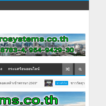
ิง
กระแสร้อนออนไลน์
้าพรรษา 2569”
ชาววัดสุวรรณ ชลบุรี เปิดตัว “ธรร
ข่าวทั่วไป