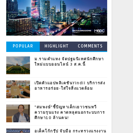
POPULAR
HIGHLIGHT
COMMENTS
POSTS
ม.รามคำแหง จัดปฐมนิเทศนักศึกษา
ใหม่แบบออนไลน์ 3 ส.ค.นี้
เปิดตัวแอปพลิเคชันYindii บริการส่ง
อาหารอร่อย-ใส่ใจสิ่งแวดล้อม
"สมพงษ์"ชี้ปัญหาเด็กเยาวชนทวี
ความรุนแรง คาดหลุดนอกระบบการ
ศึกษา10 ล้านคน!
อเด็คโก้กรุ๊ป จับมือ กระทรวงแรงงาน