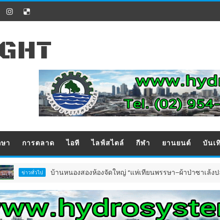
IGHT
กษา
การตลาด
ไอที
ไลฟ์สไตล์
กีฬา
ยานยนต์
บันเท
บ้านหนองสองห้องจัดใหญ่ “แห่เทียนพรรษา–ผ้าป่าซาเล้งปลอดเหล้าเข
ั่วไป