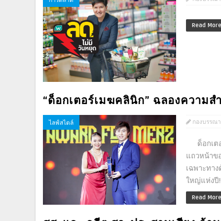
Read Mor
“ด็อกเตอร์เมฆคลินิก” ฉลองความสำเร็
กองบรรณา
ไลฟ์สไตล์
ด็อกเตอร์
แถวหน้าขอ
เฉพาะทางด้
ใหญ่แห่งปี!
Read Mor