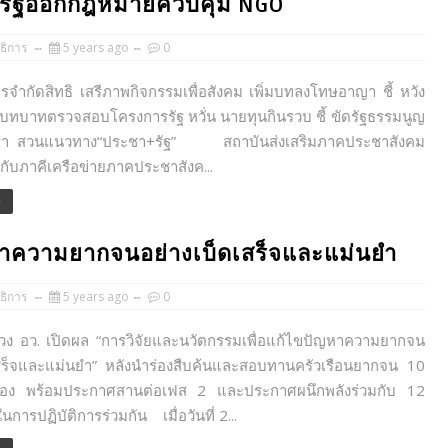
้านรัฐออกกฎหมายควบคุม NGO
ธิการ
5 years ago
0
จำกัดสิทธิ เสรีภาพกิจกรรมเพื่อสังคม เพิ่มบทลงโทษอาญา ชี้ หวัง
บทบาทตรวจสอบโครงการรัฐ หวั่น นายทุนกินรวบ ชี้ ขัดรัฐธรรมนูญ
า สวนแนวทาง“ประชา+รัฐ” สถาบันส่งเสริมภาคประชาสังคม
มกับภาคีเครือข่ายภาคประชาสังค...
e
ญหาความยากจนอย่างเบ็ดเสร็จและแม่นยำ
ธิการ
5 years ago
0
ว. เปิดผล “การวิจัยและนวัตกรรมเพื่อแก้ไขปัญหาความยากจน
เสร็จและแม่นยำ” หลังนำร่องสืบค้นและสอบทานครัวเรือนยากจน 10
ร่อง พร้อมประกาศสานต่อเฟส 2 และประกาศผนึกพลังร่วมกับ 12
การปฏิบัติการร่วมกัน เมื่อวันที่ 2...