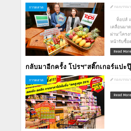
กองบรรณา
การตลาด
ท็อปส์ และ
เคลื่อนมา
ผ่าน“โครง
หน้ารับซื้
Read Mor
กลับมาอีกครั้ง โปรฯ“สติ๊กเกอร์แปะปุ๊บ
กองบรรณา
การตลาด
Read Mor