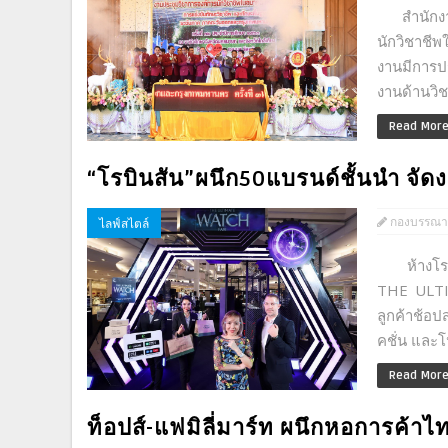
สำนักงาน
นักวิชาชี
งานมีการป
งานด้านวิช
Read Mor
“โรบินสัน”ผนึก50แบรนด์ชั้นนำ จัด
กองบรรณา
ไลฟ์สไตล์
ห้างโรบิน
THE ULTI
ลูกค้าช้อป
คชั่น และโ
Read Mor
ท็อปส์-แฟมิลี่มาร์ท ผนึกหอการค้าไท