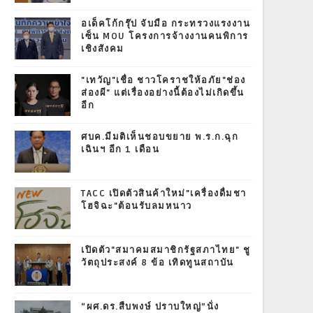
อเด็คโก้กรุ๊ป จับมือ กระทรวงแรงงาน
เซ็น MOU โครงการจ้างงานคนพิการ
เชิงสังคม
"เทวัญ"เชื่อ ชาวโคราชให้อภัย"ช่อง
ส่องผี" แต่เรื่องอย่างนี้ต้องไม่เกิดขึ้น
อีก
ศบค.มีมติเห็นชอบขยาย พ.ร.ก.ฉุก
เฉินฯ อีก 1 เดือน
TACC เปิดตัวสินค้าใหม่"เครื่องดื่มชา
โฮจิฉะ"ต้อนรับลมหนาว
เปิดตัว"สมาคมสมาชิกรัฐสภาไทย" ชู
วัตถุประสงค์ 8 ข้อ เทิดทูนสถาบัน
“ผศ.ดร.สืบพงษ์ ปราบใหญ่”นั่ง