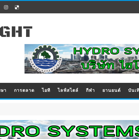
IGHT
กษา
การตลาด
ไอที
ไลฟ์สไตล์
กีฬา
ยานยนต์
บันเท