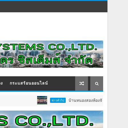
ิง
กระแสร้อนออนไลน์
บ้านหนองสองห้องจัดใหญ่ “แห่เทียนพรรษา–ผ
ข่าวทั่วไป