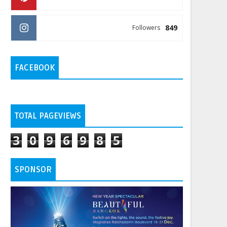
849
Followers
FACEBOOK
TOTAL PAGEVIEWS
3
0
9
6
9
8
5
SPONSOR