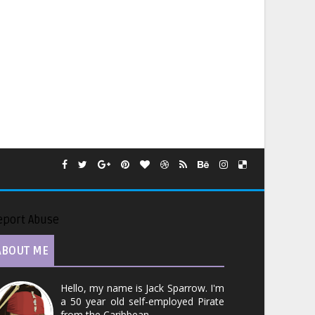
eport Abuse
ABOUT ME
Hello, my name is Jack Sparrow. I'm
a 50 year old self-employed Pirate
from the Caribbean.