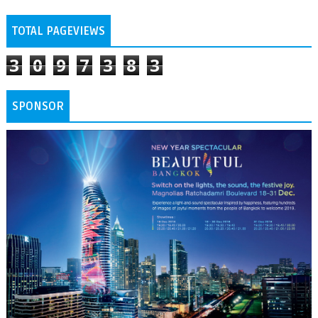
TOTAL PAGEVIEWS
3
0
9
7
3
8
3
SPONSOR