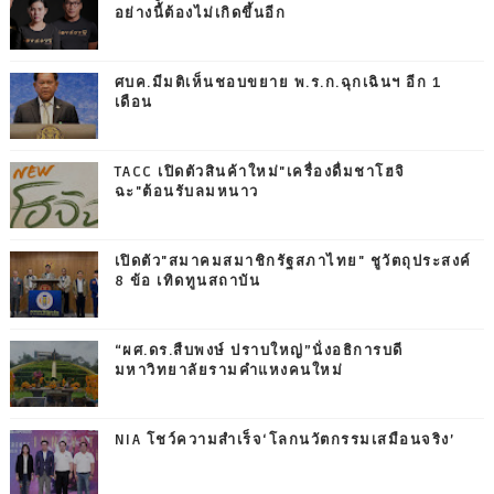
อย่างนี้ต้องไม่เกิดขึ้นอีก
ศบค.มีมติเห็นชอบขยาย พ.ร.ก.ฉุกเฉินฯ อีก 1
เดือน
TACC เปิดตัวสินค้าใหม่"เครื่องดื่มชาโฮจิ
ฉะ"ต้อนรับลมหนาว
เปิดตัว"สมาคมสมาชิกรัฐสภาไทย" ชูวัตถุประสงค์
8 ข้อ เทิดทูนสถาบัน
“ผศ.ดร.สืบพงษ์ ปราบใหญ่”นั่งอธิการบดี
มหาวิทยาลัยรามคำแหงคนใหม่
NIA โชว์ความสำเร็จ‘โลกนวัตกรรมเสมือนจริง’