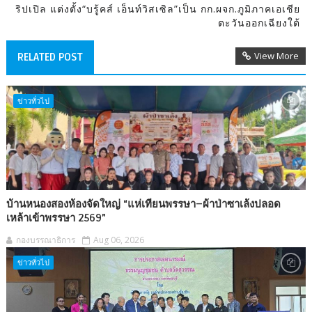
ริปเปิล แต่งตั้ง“บรู้คส์ เอ็นท์วิสเซิล”เป็น กก.ผจก.ภูมิภาคเอเชีย
ตะวันออกเฉียงใต้
View More
RELATED POST
ข่าวทั่วไป
บ้านหนองสองห้องจัดใหญ่ “แห่เทียนพรรษา–ผ้าป่าซาเล้งปลอด
เหล้าเข้าพรรษา 2569”
กองบรรณาธิการ
Aug 06, 2026
ข่าวทั่วไป