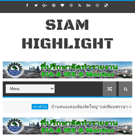
SIAM
HIGHLIGHT
บ้านหนองสองห้องจัดใหญ่ “แห่เทียนพรรษา–ผ้าป่าซาเล้ง
ข่าวทั่วไป