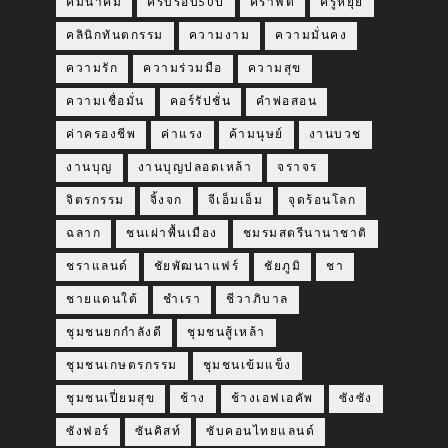
คมนาคม
ครบรอบ50ปี
คราฟต์
ครูหยุย
คลินิกทันตกรรม
ความงาม
ความมั่นคง
ความรัก
ความร่วมมือ
ความสุข
ความเชื่อมั่น
คอร์รัปชั่น
คำพ่อสอน
ค่าครองชีพ
ค่าแรง
ค้ามนุษย์
งานบวช
งานบุญ
งานบุญปลอดเหล้า
จราจร
จิตรกรรม
จิ้งจก
จีเอ็มเอ็ม
จุดร้อนโลก
ฉลาก
ชนเผ่าพื้นเมือง
ชมรมสตรีนานาชาติ
ชราแลนด์
ชัยพัฒนาแฟร์
ชัยภูมิ
ชา
ชายแดนใต้
ชำเรา
ชีวาภิบาล
ชุมชนยกกำลังดี
ชุมชนสู้เหล้า
ชุมชนเกษตรกรรม
ชุมชนเข้มแข็ง
ชุมชนเปี่ยมสุข
ช้าง
ช้างเอฟเอคัพ
ซังซัง
ซังฟอร์
ซันคิสท์
ซับคอนไทยแลนด์