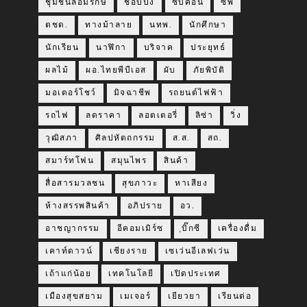
ชุมชนล้อมรักษ์
ช้อปปิ้ง
ซับคอน
ซีพี
ตชด.
ทางม้าลาย
นทพ.
นักศึกษา
นักเรียน
นาฬิกา
บริจาค
ประยุทธ์
ผลไม้
ผอ.ไทยพีบีเอส
ผับ
ภัยพิบัติ
มอเตอร์โชว์
มิจฉาชีพ
รถยนต์ไฟฟ้า
รถไฟ
ลดราคา
ลอตเตอรี่
ลิซ่า
วิ่ง
วุฒิสภา
ศิลปหัตถกรรม
ส.ส.
สถ.
สมาร์ทโฟน
สมุนไพร
สินค้า
สื่อสารมวลชน
สุขภาวะ
หาเสียง
ห้างสรรพสินค้า
อภิปราย
อว.
อาชญากรรม
อีคอมเมิร์ซ
ฺบิ๊กซี
เครื่องดื่ม
เคาท์ดาวน์
เชียงราย
เซเว่นอีเลฟเว่น
เถ้าแก่น้อย
เทคโนโลยี
เปิดประเทศ
เมืองสุขสยาม
เมเจอร์
เยียวยา
เรียนต่อ