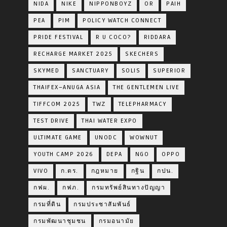
NIDA
NIKE
NIPPONBOYZ
OR
PAIH
PEA
PIM
POLICY WATCH CONNECT
PRIDE FESTIVAL
R U COCO?
RIDDARA
RECHARGE MARKET 2025
SKECHERS
SKYMED
SANCTUARY
SOLIS
SUPERIOR
THAIFEX–ANUGA ASIA
THE GENTLEMEN LIVE
TIFFCOM 2025
TWZ
TELEPHARMACY
TEST DRIVE
THAI WATER EXPO
ULTIMATE GAME
UNODC
WOWNUT
YOUTH CAMP 2026
DEPA
NGO
OPPO
VIVO
ก.ตร.
กฎหมาย
กฐิน
กปน.
กฟผ.
กฟภ.
กรมทรัพย์สินทางปัญญา
กรมที่ดิน
กรมประชาสัมพันธ์
กรมพัฒนาชุมชน
กรมอนามัย