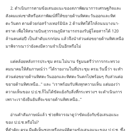
2. ดำเนินการตามข้อเสนอแนะของสภาพัฒนาการเศรษฐกิจและ
สังคมแห่งชาติหรือสภาพัฒน์ที่ให้ขยายด้านทิศตะวันออกและทิศ
ตะวันตก ตามด้วยก่อสร้างเทอร์มินัล 2 ด้านทิศใต้ใกล้ถนนบางนา-
ตราด เพื่อให้สนามบินสุวรรณภูมิสามารถรองรับผู้โดยสารได้ 120
ล้านคนต่อปี เป็นลำดับแรกก่อน แล้วจึงนำส่วนต่อขยายด้านทิศเหนือ
มาพิจารณาว่ายังคงมีความจำเป็นอีกหรือไม่
แต่คล้อยหลังการประชุม ครม.ไม่นาน รัฐมนตรีว่าการกระทรวง
คมนาคมให้สัมภาษณ์ว่า “ได้รายงานในที่ประชุม ครม.วันนี้ว่า จะทำ
ส่วนต่อขยายด้านทิศตะวันออกและทิศตะวันตกไปพร้อมๆ กับส่วนต่อ
ขยายด้านทิศเหนือ..." และ “เราพร้อมรับฟังทุกความเห็น แต่มองว่า
ความเห็นของ ป.ป.ช.ก็ไม่ได้ขัดแย้งกับสิ่งที่กระทรวงฯ จะดำเนินการ
เพราะเรายังยืนยันที่จะขยายด้านทิศเหนือ...”
อ่านคำสัมภาษณ์แล้ว ช่วยพิจารณาดูว่าขัดแย้งกับข้อเสนอแนะ
ของ ป.ป.ช.หรือไม่?
ที่สำคัญ ครม.มีมติเห็นชอบหรืออนุมัติตามข้อเสนอแนะของ ป.ป.ช. ซึ่ง