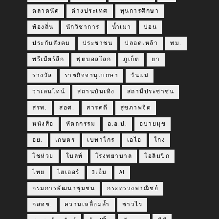
ตลาดนัด
ต่างประเทศ
ทุนการศึกษา
ท้องถิ่น
นักวิชาการ
น้ำเมา
บ่อน
ประกันสังคม
ประชาชน
ปลอดเหล้า
พม.
พรีเมียร์ลีก
ฟุตบอลโลก
ภูเก็ต
ยา
รางวัล
ราชกิจจานุเบกษา
วันแม่
วาเลนไทน์
สถานบันเทิง
สถานีประชาชน
สรพ.
สอศ.
สารคดี
สุขภาพจิต
หนังสือ
หัตถกรรม
อ.อ.ป.
อบายมุข
อย.
เกษตร
เบทาโกร
เอไอ
โกง
โชห่วย
โบลท์
โรงพยาบาล
โอลิมปิก
ไทย
ไฮเออร์
3เอ็ม
AI
กรมการพัฒนาชุมชน
กระทรวงพาณิชย์
กสทช.
ความเหลื่อมล้ำ
ชาวไร่