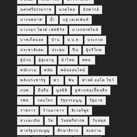
นครศรีธรรมราช
นวดไทย
นักพากย์
นางนพมาศ
น้ำ
บลู เอเลเฟ่นท์
บางกอก ไพรด์ เฟสติวัล
บางกอกสไมล์
บาสเก็ตบอล
บ้าน
ป.ป.ส.
ประกวด
ประชาสังคม
ประชุม
ปืน
ผู้บริโภค
ผู้ป่วย
ผู้สูงอายุ
ผ้าไทย
พชอ.
พนักงาน
พนัน
พนันออนไลน์
พลังประชารัฐ
พว.
ฟัน
ฟาสต์ ออโต โชว์
ภปค.
มือถือ
มูลนิธิ
ยูฟ่าแชมเปี้ยนลีก
รฟท.
รอบโลก
รัฐธรรมนูญ
รัฐบาล
ราชการ
ร้านอาหาร
ลิเวอร์พูล
ล่วงละเมิด
วัด
วันสตรีสากล
วันหยุด
ศาลรัฐธรรมนูญ
ศึกษาธิการ
สงคราม