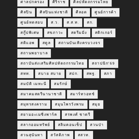
ศาลปกครอง
ศิริราช
ศิลปหัตถกรรมไทย
ศิลปิน
ศิลปินแห่งชาติ
ศีลอด
ศูนย์การค้า
ศูนย์ทดสอบ
ส.ว.
ส.ส.ท.
สก.
สกู๊ปพิเศษ
สขภาวะ
สตรีมมิ่ง
สติกเกอร์
สติแอพ
สตูล
สถานบันเทิงครบวงจร
สถานพยาบาล
สถาบันส่งเสริมศิลปหัตถกรรมไทย
สถาปนิก’69
สทท.
สบาย สบาย
สปก.
สพฐ.
สภา
สมบัติ เมทะนี
สมรักษ์
สมาคมสตรีนานาชาติ
สมาร์ทวอทช์
สมุทรสงคราม
สมุนไพรวังพรม
สมุย
สยามอะเมซิ่งพาร์ค
สรพงศ์ ชาตรี
สลากออมทรัพย์
สลิมคอนเซ็ป
สวนป่า
สวนสุนันทา
สวัสดิภาพ
สสวท.