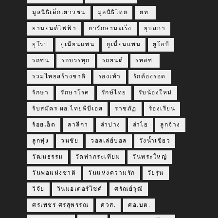
มูลนิธิเด็กเยาวชน
มูลนิธิไทย
ยท.
ยานยนต์ไฟฟ้า
ยารักษามะเร็ง
ยุบสภา
ยุโรป
ยูเนียนแพน
ยูเนี่ยนแพน
ยูโอบี
รถชน
รถบรรทุก
รถยนต์
รทสช.
รวมไทยสร้างชาติ
รองเท้า
รักต้องรอด
รักษา
รักษาโรค
รักษ์ไทย
รับน้องใหม่
รับสมัคร ผอ.ไทยพีบีเอส
ราชภัฏ
ร้องเรียน
ร้อยเอ็ด
ลาลีกา
ลำปาง
ลำไย
ลูกจ้าง
ลูกทุ่ง
วนชัย
วอลเล่ย์บอล
วังน้ำเขียว
วัฒนธรรม
วัดท่ากระเทียม
วันพระใหญ่
วันพ่อแห่งชาติ
วันแห่งความรัก
วัยรุ่น
วิจัย
วินมอเตอร์ไซค์
ศรัณย์วุฒิ
ศรเพชร ศรสุพรรณ
ศวส.
ศอ.บต.