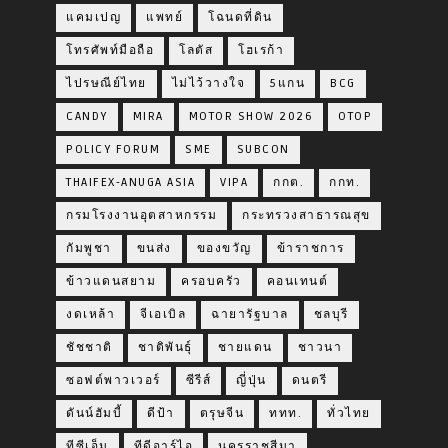
แคมเปญ
แพทย์
โฉนดที่ดิน
โทรศัพท์มือถือ
โลตัส
โฮเรก้า
ไปรษณีย์ไทย
ไม่ไว้วางใจ
5แกน
BCG
CANDY
MIRA
MOTOR SHOW 2026
OTOP
POLICY FORUM
SME
SUBCON
THAIFEX-ANUGA ASIA
VIPA
กกต.
กกท.
กรมโรงงานอุตสาหกรรม
กระทรวงสาธารณสุข
กัมพูชา
ขนส่ง
ของขวัญ
ข้าราชการ
ข้าวแดนสยาม
ครอบครัว
คอนเทนต์
งดเหล้า
จีเอเบิล
ฉายารัฐบาล
ชลบุรี
ชัชชาติ
ชาติพันธุ์
ชายแดน
ชาวนา
ซอฟต์พาวเวอร์
ซีรีส์
ญี่ปุ่น
ดนตรี
ดันน์ฮัมบี้
ดีป้า
ตรุษจีน
ททท.
ทั่วไทย
ทีซีเอ็ม
ทีดีอาร์ไอ
นครราชสีมา