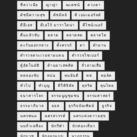
ซีลวาเนีย
ญาญ่า
ณเดชน์
ดวงตา
ดัชนีความสุข
ดัชมิลล์
ดิ เอมเมอรัลด์
ดีอีเอส
ดีเอโก้ มาราโดน่า
ดีไซน์เนอร์
ดื่มแล้วขับ
ตลาด
ตลาดสด
ตลาดไท
ตะวันออกกลาง
ตั้งครรภ์
ตา
ตำนาน
ตำรวจตระเวนชายแดน
ตำรวจไซเบอร์
ตู้อัตโนมัติ
ต้านยาเสพติด
ถั่วลายเสือ
ทดลองขับ
ทปอ.
ทมยันตี
ทส.
ทอล์ค
ทั่วไป
ทำบุญ
ทีวีดิจิทัล
ทุจริต
ทุนไทย
ธนาคารโลก
ธรรมนูญชุมชน
ธรรมศาสตร์
ธรรมาภิบาล
ธอส.
ธุรกิจบัณฑิตย์
ธูรกิจ
นครพนม
นครสวรรค์
นครแห่งความสุข
นมถั่วเหลือง
นักกีฬา
นักท่องเที่ยว
นักบวช
นักออกแบบ
นาฏกรรม