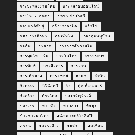
กระบะพลังงานใหม่
กระแสร้อนออนไลน์
กรุงไทย-แอกซ่า
กรุณา บัวคำศรี
กลุ่มชาติพันธุ์
กล้องวงจรปิด
กล้าไม้
กศส.การศึกษา
กองทัพไทย
กองทุนหมู่บ้าน
กอล์ฟ
กาชาด
การการค้าภายใน
การทูตไทย–จีน
การบินไทย
การประปา
การพิมพ์
การสื่อสาร
การอ่าน
การเดินทาง
การแพทย์
กาแฟ
กำนัน
กิจกรรม
กิริณีเทวี
กุ้ง
กู๊ด ด็อกเตอร์
ก่อสร้าง
ก้าวไกล
ของขวัญวันเด็ก
ของเล่น
ข่าวทั่ว
ข่าวลวง
ข้อมูล
ข้าวชาวนาไทย
คณิตศาสตร์โอลิมปิก
คนจน
คนจนเมือง
คนชรา
คนเชือน