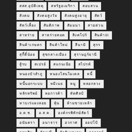
สสส.อุบัติเหตุ
สหรัฐอเมริกา
สอบสวน
สังคม
สังคมสูงวัย
สังคมสูงอายุ
สัตว์
สัตว์เลี้ยง
สันติภาพ
สัมมนา
สายด่วน
สาหร่าย
สาหร่ายทอด
สิงคโปร์
สินค้าGI
สินค้าเกษตร
สินค้าใหม่
สึนามิ
สุกร
สุกี้ตี๋น้อย
สุขกลางเมือง
สุราษฎร์ธานี
สู้รบ
สเปรย์
สแกนเนีย
สไปรท์
หนองบัวลำภู
หนองโสนโมเดล
หนี้
หนี้นอกระบบ
หมีเนย
หมู
หลอกลวง
หลักทรัพย์
หอการค้า
หัตศิลป์
หาบเร่แผงลอย
หุ้น
ห้ามขายเหล้า
อ.ต.ช.
อ.ส.ค.
องค์กรพิทักษ์สัตว์
อนันตรา
อนาจาร
อวกาศ
ออปโป้