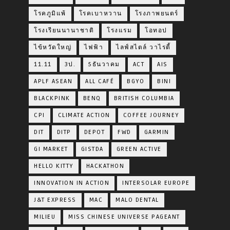
โรคภูมิแพ้
โรคเบาหวาน
โรงภาพยนตร์
โรงเรียนนานาชาติ
โรงแรม
โอทอป
ไข้หวัดใหญ่
ไฟฟ้า
ไลฟ์สไตล์ วาไรตี้
11.11
3ป.
5ธันวาคม
ACT
AIS
APLF ASEAN
ALL CAFÉ
BGYO
BINI
BLACKPINK
BENQ
BRITISH COLUMBIA
CPI
CLIMATE ACTION
COFFEE JOURNEY
DIT
DITP
DEPOT
FWD
GARMIN
GI MARKET
GISTDA
GREEN ACTIVE
HELLO KITTY
HACKATHON
INNOVATION IN ACTION
INTERSOLAR EUROPE
J&T EXPRESS
MAC
MALO DENTAL
MILIEU
MISS CHINESE UNIVERSE PAGEANT