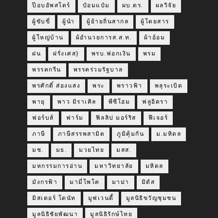
ป๊อบอัพสโตร์
ป๋อมแป๋ม
ผบ.ตร.
ผลวิจัย
ผู้ขับขี่
ผู้นำ
ผู้ย้ายถิ่นสากล
ผู้โดยสาร
ผู้ใหญ่บ้าน
ผ้อำนวยการส.ส.ท.
ผ้าอ้อม
ฝน
ฝรั่งเศส}
พรบ.ฟอกเงิน
พรม
พรรคกรีน
พรรคร่วมรัฐบาล
พรศักดิ์ ส่องแสง
พระ
พราวฟ้า
พลุระเบิด
พายุ
พาว มิราเคิล
พีซีโฮม
ฟลูอิดรา
ฟอร์บส์
ฟาร์ม
ฟิลลิป มอร์ริส
ฟีเจอร์
ภาษี
ภาษีสรรพสามิต
ภูมิคุ้มกัน
ม.มหิดล
มช.
มธ.
มวยไทย
มสส.
มหกรรมการอ่าน
มหาวิทยาลัย
มหิดล
มังกรฟ้า
มามี่โพโค
มาม่า
มิดัส
มิสเตอร์ โดนัท
มูฟเวนดี้
มูลนิธิขวัญชุมชน
มูลนิธิชัยพัฒนา
มูลนิธิรักษ์ไทย