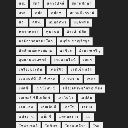
สช.
สตรี
สตาร์บัคส์
สถานศึกษา
สทป.
สปส.
สปสช.
สยามพิวรรธน์
สว.
สศท.
หมอสุภัทร
หยุดพนัน
หลากหลาย
หุ่นยนต์
ห้างค้าปลีก
องค์การอนามัยโลก
อนุทิน ชาญวีรกูล
อัตลักษณ์แห่งสยาม
อาชีวะ
อำนาจเจริญ
อุทยานแห่งชาติ
เกมออนไลน์
เขมร
เครื่องประดับ
เคอร์ฟิว
เจดีเซ็นทรัล
เจแอนด์ที เอ็กซ์เพรส
เบาหวาน
เพลง
เมสซี่
เมาน์เท่น บี
เมืองเศรษฐกิจพอเพียง
เมเจอร์ ซีนีเพล็กซ์
เลอโนโว
เอปสัน
เอส เอฟ
เอสเอ็มอี
เอสโซ่
เอเปค
แต่งงาน
แท็กซี่
แพทองธาร
แม่
โซล่าเซลล์
โตชิบา
โปรดเกล้าฯ
โรค