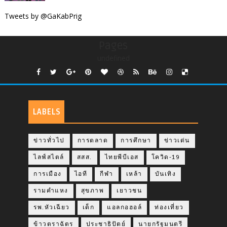
Tweets by @GaKabPrig
Pages
undefined
LABELS
ข่าวทั่วไป
การตลาด
การศึกษา
ข่าวเด่น
ไลฟ์สไตล์
สสส.
ไทยพีบีเอส
โควิด-19
การเมือง
ไอที
กีฬา
เหล้า
บันเทิง
รามคำแหง
สุขภาพ
เยาวชน
รพ.หัวเฉียว
เด็ก
แอลกอฮอล์
ท่องเที่ยว
ข้าวตราฉัตร
ประชาธิปัตย์
นายกรัฐมนตรี