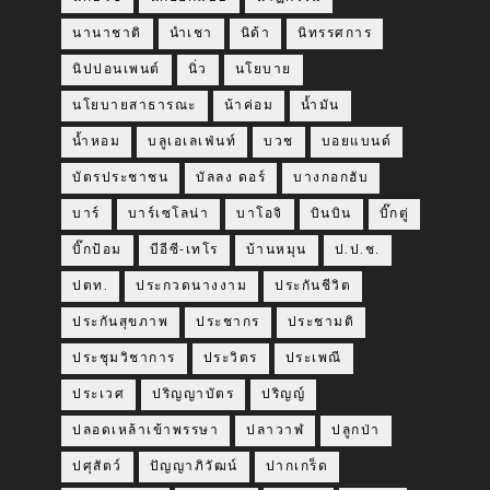
นานาชาติ
นำเชา
นิด้า
นิทรรศการ
นิปปอนเพนต์
นิ่ว
นโยบาย
นโยบายสาธารณะ
น้าค่อม
น้ำมัน
น้ำหอม
บลูเอเลเฟ่นท์
บวช
บอยแบนด์
บัตรประชาชน
บัลลง ดอร์
บางกอกฮับ
บาร์
บาร์เซโลน่า
บาโอจิ
บินบิน
บิ๊กตู่
บิ๊กป้อม
บีอีซี-เทโร
บ้านหมุน
ป.ป.ช.
ปตท.
ประกวดนางงาม
ประกันชีวิต
ประกันสุขภาพ
ประชากร
ประชามติ
ประชุมวิชาการ
ประวิตร
ประเพณี
ประเวศ
ปริญญาบัตร
ปริญญ์
ปลอดเหล้าเข้าพรรษา
ปลาวาฬ
ปลูกป่า
ปศุสัตว์
ปัญญาภิวัฒน์
ปากเกร็ด