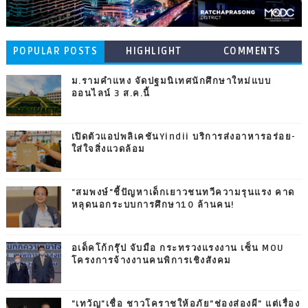
POPULAR POSTS
HIGHLIGHT
COMMENTS
ม.รามคำแหง จัดปฐมนิเทศนักศึกษาใหม่แบบ
ออนไลน์ 3 ส.ค.นี้
เปิดตัวแอปพลิเคชันYindii บริการส่งอาหารอร่อย-
ใส่ใจสิ่งแวดล้อม
"สมพงษ์"ชี้ปัญหาเด็กเยาวชนทวีความรุนแรง คาด
หลุดนอกระบบการศึกษา10 ล้านคน!
อเด็คโก้กรุ๊ป จับมือ กระทรวงแรงงาน เซ็น MOU
โครงการจ้างงานคนพิการเชิงสังคม
"เทวัญ"เชื่อ ชาวโคราชให้อภัย"ช่องส่องผี" แต่เรื่อง