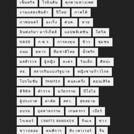
เซ็นทรัล
โรบินสัน
คุกคามทางเพศ
งานแสดงสินค้า
ปีใหม่
ภาคใต้
ภาพยนตร์
มะเร็ง
ศบค.
หวย
อินฟอร์มา มาร์เก็ตส์
แอปพลิเคชัน
โควิด
HAIER
ก.พ.ร.
การลงทุน
ข้าว
ชุมชน
ถนน
ทหาร
ทีมชาติไทย
น้ำพริก
ผลสำรวจ
ผู้หญิง
ละคร
วันเด็ก
ศิลปะ
สธ.
สลากกินแบ่งรัฐบาล
หญิงชายก้าวไกล
โปรโมชั่น
THAIFEX
คนละครึ่ง
คอนเสิร์ต
ดิจิทัล
ตำรวจ
นวัตกรรม
บีโอไอ
ผู้ประกาศ
ผ่าตัด
สสว.
สุขสยาม
อบรม
อุตสาหกรรม
เกษตรกร
เบียร์
ไรเดอร์
CRAFTS BANGKOK
กินเจ
ข่าว
ข่าวปลอม
คนพิการ
คิง เพาเวอร์
จีน