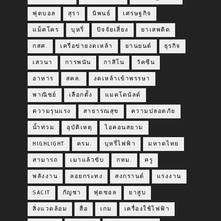
ฟุตบอล
สุรา
นิพนธ์
เศรษฐกิจ
แม็คโคร
บุหรี่
ปัจจัยเสี่ยง
ยาเสพติด
กสศ.
เครือข่ายงดเหล้า
ยานยนต์
ธุรกิจ
เสวนา
การพนัน
กาสิโน
วัคซีน
อาหาร
สคล.
งดเหล้าเข้าพรรษา
พาณิชย์
เลือกตั้ง
แมคโดนัลด์
ความรุนแรง
สาธารณสุข
ความปลอดภัย
น้ำท่วม
อุบัติเหตุ
ไอคอนสยาม
HIGHLIGHT
ครม.
บุหรี่ไฟฟ้า
มหาดไทย
สามารถ
เมาแล้วขับ
กทม.
ครู
พลังงาน
ลอยกระทง
สงกรานต์
แรงงาน
SACIT
กัญชา
ฟุตซอล
ยาสูบ
สิ่งแวดล้อม
สื่อ
เกม
เครื่องใช้ไฟฟ้า