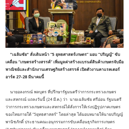
"เฉลิมชัย" สั่งเดินหน้า “5 ยุทธศาสตร์เกษตร” มอบ “ปริญญ์” ขับ
เคลื่อน “เกษตรสร้างสรรค์” เพิ่มมูลค่าสร้างแบรนด์สินค้าเกษตรจับมือ
พาณิชย์และสำนักงานเศรษฐกิจสร้างสรรค์ เปิดตัวงานคาแรคเตอร์
อาร์ต 27-28 มีนาคมนี้
นายอลงกรณ์ พลบุตร ที่ปรึกษารัฐมนตรีว่าการกระทรวงเกษตร
และสหกรณ์ แถลงวันนี้ (24 มี.ค.) ว่า นายเฉลิมชัย ศรีอ่อน รัฐมนตรี
ว่าการกระทรวงเกษตรและสหกรณ์ได้สั่งการให้เร่งปฏิรูปภาคเกษตร
ของไทยภายใต้ ”5ยุทธศาสตร์” โดยล่าสุด ได้มอบหมายให้นายปริญญ์
พานิชภักดิ์ ประธานคณะอนุกรรมการขับเคลื่อนธุรกิจการเกษตร