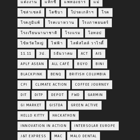
แต่งงาน
แท็กซี่
แพทองธาร
แม่
โซล่าเซลล์
โตชิบา
โปรดเกล้าฯ
โรค
โรคภูมิแพ้
โรคเบาหวาน
โรงภาพยนตร์
โรงเรียนนานาชาติ
โรงแรม
โอทอป
ไข้หวัดใหญ่
ไฟฟ้า
ไลฟ์สไตล์ วาไรตี้
11.11
3ป.
5ธันวาคม
ACT
AIS
APLF ASEAN
ALL CAFÉ
BGYO
BINI
BLACKPINK
BENQ
BRITISH COLUMBIA
CPI
CLIMATE ACTION
COFFEE JOURNEY
DIT
DITP
DEPOT
FWD
GARMIN
GI MARKET
GISTDA
GREEN ACTIVE
HELLO KITTY
HACKATHON
INNOVATION IN ACTION
INTERSOLAR EUROPE
J&T EXPRESS
MAC
MALO DENTAL