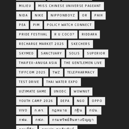
MILIEU
MISS CHINESE UNIVERSE PAGEANT
NIDA
NIKE
NIPPONBOYZ
OR
PAIH
PEA
PIM
POLICY WATCH CONNECT
PRIDE FESTIVAL
R U COCO?
RIDDARA
RECHARGE MARKET 2025
SKECHERS
SKYMED
SANCTUARY
SOLIS
SUPERIOR
THAIFEX–ANUGA ASIA
THE GENTLEMEN LIVE
TIFFCOM 2025
TWZ
TELEPHARMACY
TEST DRIVE
THAI WATER EXPO
ULTIMATE GAME
UNODC
WOWNUT
YOUTH CAMP 2026
DEPA
NGO
OPPO
VIVO
ก.ตร.
กฎหมาย
กฐิน
กปน.
กฟผ.
กฟภ.
กรมทรัพย์สินทางปัญญา