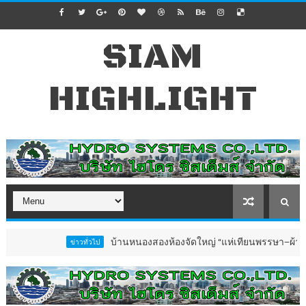
SIAM
HIGHLIGHT
บ้านหนองสองห้องจัดใหญ่ “แห่เทียนพรรษา–ผ้าป่าซาเล้งปล
ข่าวทั่วไป