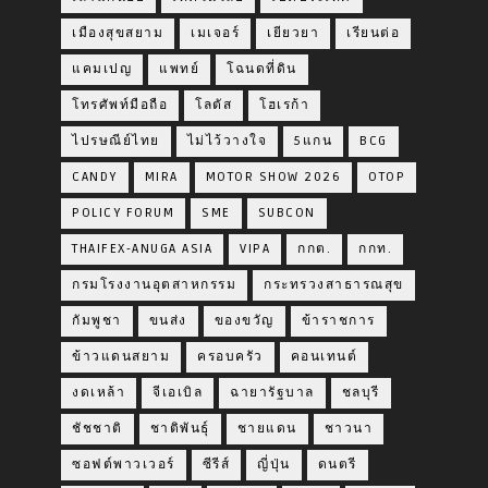
เมืองสุขสยาม
เมเจอร์
เยียวยา
เรียนต่อ
แคมเปญ
แพทย์
โฉนดที่ดิน
โทรศัพท์มือถือ
โลตัส
โฮเรก้า
ไปรษณีย์ไทย
ไม่ไว้วางใจ
5แกน
BCG
CANDY
MIRA
MOTOR SHOW 2026
OTOP
POLICY FORUM
SME
SUBCON
THAIFEX-ANUGA ASIA
VIPA
กกต.
กกท.
กรมโรงงานอุตสาหกรรม
กระทรวงสาธารณสุข
กัมพูชา
ขนส่ง
ของขวัญ
ข้าราชการ
ข้าวแดนสยาม
ครอบครัว
คอนเทนต์
งดเหล้า
จีเอเบิล
ฉายารัฐบาล
ชลบุรี
ชัชชาติ
ชาติพันธุ์
ชายแดน
ชาวนา
ซอฟต์พาวเวอร์
ซีรีส์
ญี่ปุ่น
ดนตรี