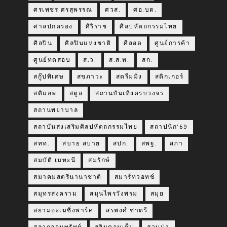
ศรเพชร ศรสุพรรณ
ศวส.
ศอ.บต.
ศาลปกครอง
ศิริราช
ศิลปหัตถกรรมไทย
ศิลปิน
ศิลปินแห่งชาติ
ศีลอด
ศูนย์การค้า
ศูนย์ทดสอบ
ส.ว.
ส.ส.ท.
สก.
สกู๊ปพิเศษ
สขภาวะ
สตรีมมิ่ง
สติกเกอร์
สติแอพ
สตูล
สถานบันเทิงครบวงจร
สถานพยาบาล
สถาบันส่งเสริมศิลปหัตถกรรมไทย
สถาปนิก’69
สทท.
สบาย สบาย
สปก.
สพฐ.
สภา
สมบัติ เมทะนี
สมรักษ์
สมาคมสตรีนานาชาติ
สมาร์ทวอทช์
สมุทรสงคราม
สมุนไพรวังพรม
สมุย
สยามอะเมซิ่งพาร์ค
สรพงศ์ ชาตรี