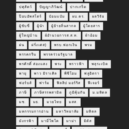
ปศุสัตว์
ปัญญาภิวัฒน์
ปากเกร็ด
ป๊อบอัพสโตร์
ป๋อมแป๋ม
ผบ.ตร.
ผลวิจัย
ผู้ขับขี่
ผู้นำ
ผู้ย้ายถิ่นสากล
ผู้โดยสาร
ผู้ใหญ่บ้าน
ผ้อำนวยการส.ส.ท.
ผ้าอ้อม
ฝน
ฝรั่งเศส}
พรบ.ฟอกเงิน
พรม
พรรคกรีน
พรรคร่วมรัฐบาล
พรศักดิ์ ส่องแสง
พระ
พราวฟ้า
พลุระเบิด
พายุ
พาว มิราเคิล
พีซีโฮม
ฟลูอิดรา
ฟอร์บส์
ฟาร์ม
ฟิลลิป มอร์ริส
ฟีเจอร์
ภาษี
ภาษีสรรพสามิต
ภูมิคุ้มกัน
ม.มหิดล
มช.
มธ.
มวยไทย
มสส.
มหกรรมการอ่าน
มหาวิทยาลัย
มหิดล
มังกรฟ้า
มามี่โพโค
มาม่า
มิดัส