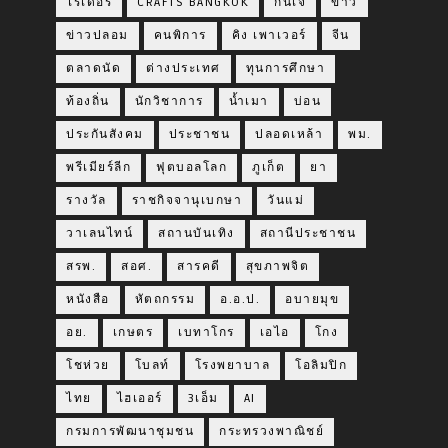
ไรเดอร์
CRAFTS BANGKOK
กินเจ
ข่าว
ข่าวปลอม
คนพิการ
คิง เพาเวอร์
จีน
ตลาดนัด
ต่างประเทศ
ทุนการศึกษา
ท้องถิ่น
นักวิชาการ
น้ำเมา
บ่อน
ประกันสังคม
ประชาชน
ปลอดเหล้า
พม.
พรีเมียร์ลีก
ฟุตบอลโลก
ภูเก็ต
ยา
รางวัล
ราชกิจจานุเบกษา
วันแม่
วาเลนไทน์
สถานบันเทิง
สถานีประชาชน
สรพ.
สอศ.
สารคดี
สุขภาพจิต
หนังสือ
หัตถกรรม
อ.อ.ป.
อบายมุข
อย.
เกษตร
เบทาโกร
เอไอ
โกง
โชห่วย
โบลท์
โรงพยาบาล
โอลิมปิก
ไทย
ไฮเออร์
3เอ็ม
AI
กรมการพัฒนาชุมชน
กระทรวงพาณิชย์