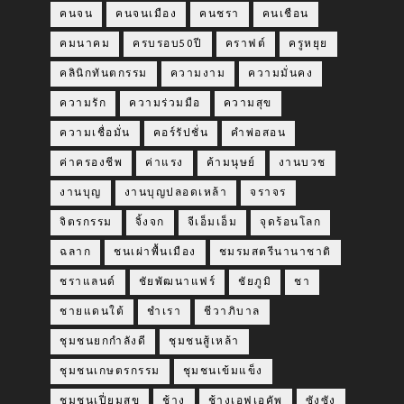
คนจน
คนจนเมือง
คนชรา
คนเชือน
คมนาคม
ครบรอบ50ปี
คราฟต์
ครูหยุย
คลินิกทันตกรรม
ความงาม
ความมั่นคง
ความรัก
ความร่วมมือ
ความสุข
ความเชื่อมั่น
คอร์รัปชั่น
คำพ่อสอน
ค่าครองชีพ
ค่าแรง
ค้ามนุษย์
งานบวช
งานบุญ
งานบุญปลอดเหล้า
จราจร
จิตรกรรม
จิ้งจก
จีเอ็มเอ็ม
จุดร้อนโลก
ฉลาก
ชนเผ่าพื้นเมือง
ชมรมสตรีนานาชาติ
ชราแลนด์
ชัยพัฒนาแฟร์
ชัยภูมิ
ชา
ชายแดนใต้
ชำเรา
ชีวาภิบาล
ชุมชนยกกำลังดี
ชุมชนสู้เหล้า
ชุมชนเกษตรกรรม
ชุมชนเข้มแข็ง
ชุมชนเปี่ยมสุข
ช้าง
ช้างเอฟเอคัพ
ซังซัง