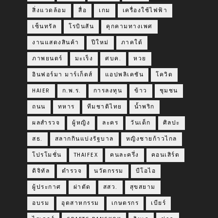
สิ่งแวดล้อม
สื่อ
เกม
เครื่องใช้ไฟฟ้า
เซ็นทรัล
โรบินสัน
คุกคามทางเพศ
งานแสดงสินค้า
ปีใหม่
ภาคใต้
ภาพยนตร์
มะเร็ง
ศบค.
หวย
อินฟอร์มา มาร์เก็ตส์
แอปพลิเคชัน
โควิด
HAIER
ก.พ.ร.
การลงทุน
ข้าว
ชุมชน
ถนน
ทหาร
ทีมชาติไทย
น้ำพริก
ผลสำรวจ
ผู้หญิง
ละคร
วันเด็ก
ศิลปะ
สธ.
สลากกินแบ่งรัฐบาล
หญิงชายก้าวไกล
โปรโมชั่น
THAIFEX
คนละครึ่ง
คอนเสิร์ต
ดิจิทัล
ตำรวจ
นวัตกรรม
บีโอไอ
ผู้ประกาศ
ผ่าตัด
สสว.
สุขสยาม
อบรม
อุตสาหกรรม
เกษตรกร
เบียร์