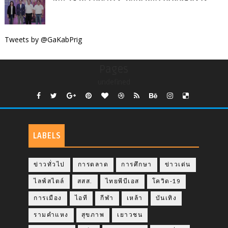
Tweets by @GaKabPrig
Pages
undefined
LABELS
ข่าวทั่วไป
การตลาด
การศึกษา
ข่าวเด่น
ไลฟ์สไตล์
สสส.
ไทยพีบีเอส
โควิด-19
การเมือง
ไอที
กีฬา
เหล้า
บันเทิง
รามคำแหง
สุขภาพ
เยาวชน