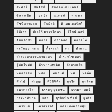
ซังฟอร์
ซันคิสท์
ซับคอนไทยแลนด์
ซีลวาเนีย
ญาญ่า
ณเดชน์
ดวงตา
ดัชนีความสุข
ดัชมิลล์
ดิ เอมเมอรัลด์
ดีอีเอส
ดีเอโก้ มาราโดน่า
ดีไซน์เนอร์
ดื่มแล้วขับ
ตลาด
ตลาดสด
ตลาดไท
ตะวันออกกลาง
ตั้งครรภ์
ตา
ตำนาน
ตำรวจตระเวนชายแดน
ตำรวจไซเบอร์
ตู้อัตโนมัติ
ต้านยาเสพติด
ถั่วลายเสือ
ทดลองขับ
ทปอ.
ทมยันตี
ทส.
ทอล์ค
ทั่วไป
ทำบุญ
ทีวีดิจิทัล
ทุจริต
ทุนไทย
ธนาคารโลก
ธรรมนูญชุมชน
ธรรมศาสตร์
ธรรมาภิบาล
ธอส.
ธุรกิจบัณฑิตย์
ธูรกิจ
นครพนม
นครสวรรค์
นครแห่งความสุข