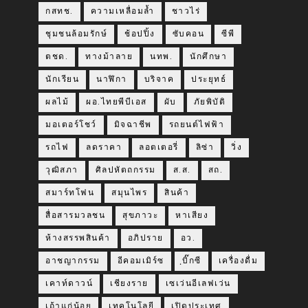
กสทช.
ความเหลื่อมล้ำ
ชาวไร่
ชุมชนล้อมรักษ์
ช้อปปิ้ง
ซับคอน
ซีพี
ตชด.
ทางม้าลาย
นทพ.
นักศึกษา
นักเรียน
นาฬิกา
บริจาค
ประยุทธ์
ผลไม้
ผอ.ไทยพีบีเอส
ผับ
ภัยพิบัติ
มอเตอร์โชว์
มิจฉาชีพ
รถยนต์ไฟฟ้า
รถไฟ
ลดราคา
ลอตเตอรี่
ลิซ่า
วิ่ง
วุฒิสภา
ศิลปหัตถกรรม
ส.ส.
สถ.
สมาร์ทโฟน
สมุนไพร
สินค้า
สื่อสารมวลชน
สุขภาวะ
หาเสียง
ห้างสรรพสินค้า
อภิปราย
อว.
อาชญากรรม
อีคอมเมิร์ซ
ฺบิ๊กซี
เครื่องดื่ม
เคาท์ดาวน์
เชียงราย
เซเว่นอีเลฟเว่น
เถ้าแก่น้อย
เทคโนโลยี
เปิดประเทศ