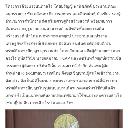
โครงการด้วยแรงบันดาลใจ โดยปริญญ์ พานิชภักดิ์ ประธานคณะ
อนุกรรมการขับเคลื่อนธุรกิจการเกษตร และอินทพันธุ์ บัวเขียว รองผู้
อำนวยการสำนักงานส่งเสริมเศรษฐกิจสร้างสรรค์ พร้อมพบการ
สัมมนาจากกูรูมากความสามารถด้านลิขสิทธิ์และความคิด
สร้างสรรค์ นำโดย ณภัทร พรหมพฤกษ์ ประธานคณะทำงาน
เศรษฐกิจสร้างสรรค์เชิงเกษตร ปัจฉิมา ธนสันติ อดีตอธิบดีกรม
ทรัพย์สินทางปัญญา สุวรรณชัย โลหะวัฒนกุล อดีตผู้อำนวยการสสว.
ดวงใจ คูห์ศรีวินิจ นายกสมาคม TCAP และพัชรินทร์ พฤกษ์พรรณชัย
กรรมการผู้จัดการ บริษัท จีเอ็ม เจเนอเรทส์ จำกัด ตัวแทนผู้จัด
จำหน่าย Rilakkumaประเทศไทย จึงขอเชิญชวนผู้สนใจเข้าร่วมงาน
ดังกล่าว ถือเป็นมิติใหม่ของกระทรวงเกษตรและสหกรณ์ที่นำระบบ
ทรัพย์สินทางปัญญาในรูปแบบแบรนด์คาแรคเตอร์มาใช้กับสินค้า
เกษตรซึ่งเป็นแนวทางที่หลายประเทศนำมาใช้จนประสบความสำเร็จ
เช่น ญี่ปุ่น จีน เกาหลี ยุโรป และอเมริกา