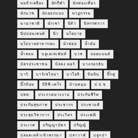
นมถั่วเหลือง
นักกีฬา
นักท่องเที่ยว
นักบวช
นักออกแบบ
นาฏกรรม
นานาชาติ
นำเชา
นิด้า
นิทรรศการ
นิปปอนเพนต์
นิ่ว
นโยบาย
นโยบายสาธารณะ
น้าค่อม
น้ำมัน
น้ำหอม
บลูเอเลเฟ่นท์
บวช
บอยแบนด์
บัตรประชาชน
บัลลง ดอร์
บางกอกฮับ
บาร์
บาร์เซโลน่า
บาโอจิ
บินบิน
บิ๊กตู่
บิ๊กป้อม
บีอีซี-เทโร
บ้านหมุน
ป.ป.ช.
ปตท.
ประกวดนางงาม
ประกันชีวิต
ประกันสุขภาพ
ประชากร
ประชามติ
ประชุมวิชาการ
ประวิตร
ประเพณี
ประเวศ
ปริญญาบัตร
ปริญญ์
ปลอดเหล้าเข้าพรรษา
ปลาวาฬ
ปลูกป่า