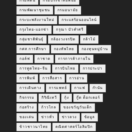
กรมที่ดิน
กรมประชาสัมพันธ์
กรมพัฒนาชุมชน
กรมอนามัย
กระบะพลังงานใหม่
กระแสร้อนออนไลน์
กรุงไทย-แอกซ่า
กรุณา บัวคำศรี
กลุ่มชาติพันธุ์
กล้องวงจรปิด
กล้าไม้
กศส.การศึกษา
กองทัพไทย
กองทุนหมู่บ้าน
กอล์ฟ
กาชาด
การการค้าภายใน
การทูตไทย–จีน
การบินไทย
การประปา
การพิมพ์
การสื่อสาร
การอ่าน
การเดินทาง
การแพทย์
กาแฟ
กำนัน
กิจกรรม
กิริณีเทวี
กุ้ง
กู๊ด ด็อกเตอร์
ก่อสร้าง
ก้าวไกล
ของขวัญวันเด็ก
ของเล่น
ข่าวทั่ว
ข่าวลวง
ข้อมูล
ข้าวชาวนาไทย
คณิตศาสตร์โอลิมปิก