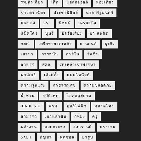
รพ.หัวเฉียว
เด็ก
แอลกอฮอล์
ท่องเที่ยว
ข้าวตราฉัตร
ประชาธิปัตย์
นายกรัฐมนตรี
ฟุตบอล
สุรา
นิพนธ์
เศรษฐกิจ
แม็คโคร
บุหรี่
ปัจจัยเสี่ยง
ยาเสพติด
กสศ.
เครือข่ายงดเหล้า
ยานยนต์
ธุรกิจ
เสวนา
การพนัน
กาสิโน
วัคซีน
อาหาร
สคล.
งดเหล้าเข้าพรรษา
พาณิชย์
เลือกตั้ง
แมคโดนัลด์
ความรุนแรง
สาธารณสุข
ความปลอดภัย
น้ำท่วม
อุบัติเหตุ
ไอคอนสยาม
HIGHLIGHT
ครม.
บุหรี่ไฟฟ้า
มหาดไทย
สามารถ
เมาแล้วขับ
กทม.
ครู
พลังงาน
ลอยกระทง
สงกรานต์
แรงงาน
SACIT
กัญชา
ฟุตซอล
ยาสูบ