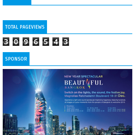
TOTAL PAGEVIEWS
3
0
9
6
5
4
3
SPONSOR