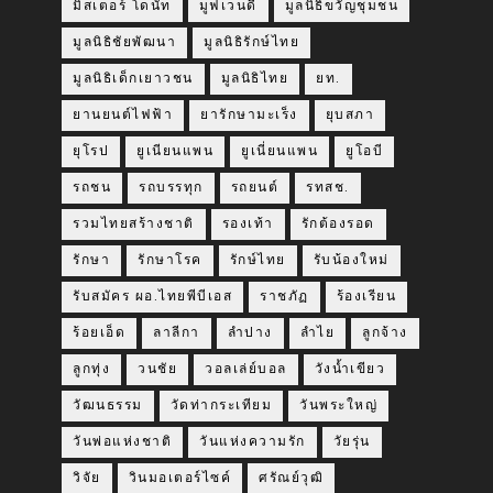
มิสเตอร์ โดนัท
มูฟเวนดี้
มูลนิธิขวัญชุมชน
มูลนิธิชัยพัฒนา
มูลนิธิรักษ์ไทย
มูลนิธิเด็กเยาวชน
มูลนิธิไทย
ยท.
ยานยนต์ไฟฟ้า
ยารักษามะเร็ง
ยุบสภา
ยุโรป
ยูเนียนแพน
ยูเนี่ยนแพน
ยูโอบี
รถชน
รถบรรทุก
รถยนต์
รทสช.
รวมไทยสร้างชาติ
รองเท้า
รักต้องรอด
รักษา
รักษาโรค
รักษ์ไทย
รับน้องใหม่
รับสมัคร ผอ.ไทยพีบีเอส
ราชภัฏ
ร้องเรียน
ร้อยเอ็ด
ลาลีกา
ลำปาง
ลำไย
ลูกจ้าง
ลูกทุ่ง
วนชัย
วอลเล่ย์บอล
วังน้ำเขียว
วัฒนธรรม
วัดท่ากระเทียม
วันพระใหญ่
วันพ่อแห่งชาติ
วันแห่งความรัก
วัยรุ่น
วิจัย
วินมอเตอร์ไซค์
ศรัณย์วุฒิ