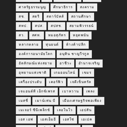
ศาลรัฐธรรมนูญ
ศึกษาธิการ
สงคราม
สช.
สตรี
สตาร์บัคส์
สถานศึกษา
สทป.
สปส.
สปสช.
สยามพิวรรธน์
สว.
สศท.
หมอสุภัทร
หยุดพนัน
หลากหลาย
หุ่นยนต์
ห้างค้าปลีก
องค์การอนามัยโลก
อนุทิน ชาญวีรกูล
อัตลักษณ์แห่งสยาม
อาชีวะ
อำนาจเจริญ
อุทยานแห่งชาติ
เกมออนไลน์
เขมร
เครื่องประดับ
เคอร์ฟิว
เจดีเซ็นทรัล
เจแอนด์ที เอ็กซ์เพรส
เบาหวาน
เพลง
เมสซี่
เมาน์เท่น บี
เมืองเศรษฐกิจพอเพียง
เมเจอร์ ซีนีเพล็กซ์
เลอโนโว
เอปสัน
เอส เอฟ
เอสเอ็มอี
เอสโซ่
เอเปค