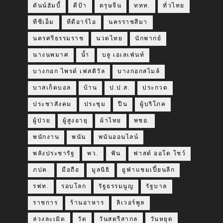
ดันน์ฮัมบี้
ดีป้า
ตรุษจีน
ททท.
ทั่วไทย
ทีซีเอ็ม
ทีดีอาร์ไอ
นครราชสีมา
นครศรีธรรมราช
นวดไทย
นักพากย์
นางนพมาศ
น้ำ
บลู เอเลเฟ่นท์
บางกอก ไพรด์ เฟสติวัล
บางกอกสไมล์
บาสเก็ตบอล
บ้าน
ป.ป.ส.
ประกวด
ประชาสังคม
ประชุม
ปืน
ผู้บริโภค
ผู้ป่วย
ผู้สูงอายุ
ผ้าไทย
พชอ.
พนักงาน
พนัน
พนันออนไลน์
พลังประชารัฐ
พว.
ฟัน
ฟาสต์ ออโต โชว์
ภปค.
มือถือ
มูลนิธิ
ยูฟ่าแชมเปี้ยนลีก
รฟท.
รอบโลก
รัฐธรรมนูญ
รัฐบาล
ราชการ
ร้านอาหาร
ลิเวอร์พูล
ล่วงละเมิด
วัด
วันสตรีสากล
วันหยุด