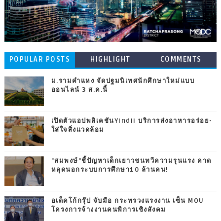
POPULAR POSTS
HIGHLIGHT
COMMENTS
ม.รามคำแหง จัดปฐมนิเทศนักศึกษาใหม่แบบ
ออนไลน์ 3 ส.ค.นี้
เปิดตัวแอปพลิเคชันYindii บริการส่งอาหารอร่อย-
ใส่ใจสิ่งแวดล้อม
"สมพงษ์"ชี้ปัญหาเด็กเยาวชนทวีความรุนแรง คาด
หลุดนอกระบบการศึกษา10 ล้านคน!
อเด็คโก้กรุ๊ป จับมือ กระทรวงแรงงาน เซ็น MOU
โครงการจ้างงานคนพิการเชิงสังคม