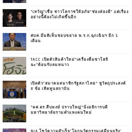
"เทวัญ"เชื่อ ชาวโคราชให้อภัย"ช่องส่องผี" แต่เรื่อง
อย่างนี้ต้องไม่เกิดขึ้นอีก
ศบค.มีมติเห็นชอบขยาย พ.ร.ก.ฉุกเฉินฯ อีก 1
เดือน
TACC เปิดตัวสินค้าใหม่"เครื่องดื่มชาโฮจิ
ฉะ"ต้อนรับลมหนาว
เปิดตัว"สมาคมสมาชิกรัฐสภาไทย" ชูวัตถุประสงค์
8 ข้อ เทิดทูนสถาบัน
“ผศ.ดร.สืบพงษ์ ปราบใหญ่”นั่งอธิการบดี
มหาวิทยาลัยรามคำแหงคนใหม่
NIA โชว์ความสำเร็จ‘โลกนวัตกรรมเสมือนจริง’