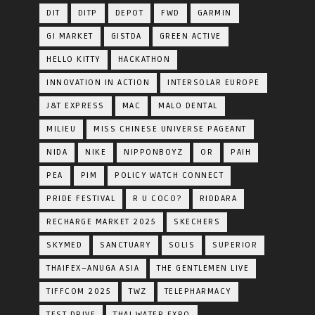
DIT
DITP
DEPOT
FWD
GARMIN
GI MARKET
GISTDA
GREEN ACTIVE
HELLO KITTY
HACKATHON
INNOVATION IN ACTION
INTERSOLAR EUROPE
J&T EXPRESS
MAC
MALO DENTAL
MILIEU
MISS CHINESE UNIVERSE PAGEANT
NIDA
NIKE
NIPPONBOYZ
OR
PAIH
PEA
PIM
POLICY WATCH CONNECT
PRIDE FESTIVAL
R U COCO?
RIDDARA
RECHARGE MARKET 2025
SKECHERS
SKYMED
SANCTUARY
SOLIS
SUPERIOR
THAIFEX–ANUGA ASIA
THE GENTLEMEN LIVE
TIFFCOM 2025
TWZ
TELEPHARMACY
TEST DRIVE
THAI WATER EXPO