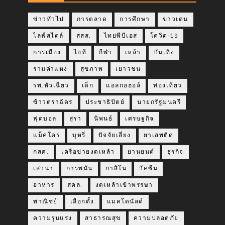
ข่าวทั่วไป
การตลาด
การศึกษา
ข่าวเด่น
ไลฟ์สไตล์
สสส.
ไทยพีบีเอส
โควิด-19
การเมือง
ไอที
กีฬา
เหล้า
บันเทิง
รามคำแหง
สุขภาพ
เยาวชน
รพ.หัวเฉียว
เด็ก
แอลกอฮอล์
ท่องเที่ยว
ข้าวตราฉัตร
ประชาธิปัตย์
นายกรัฐมนตรี
ฟุตบอล
สุรา
นิพนธ์
เศรษฐกิจ
แม็คโคร
บุหรี่
ปัจจัยเสี่ยง
ยาเสพติด
กสศ.
เครือข่ายงดเหล้า
ยานยนต์
ธุรกิจ
เสวนา
การพนัน
กาสิโน
วัคซีน
อาหาร
สคล.
งดเหล้าเข้าพรรษา
พาณิชย์
เลือกตั้ง
แมคโดนัลด์
ความรุนแรง
สาธารณสุข
ความปลอดภัย