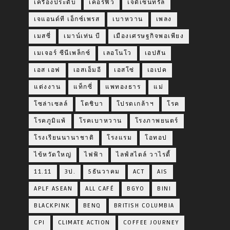
เครื่องประดับ
เคอร์ฟิว
เจดีเซ็นทรัล
เจแอนด์ที เอ็กซ์เพรส
เบาหวาน
เพลง
เมสซี่
เมาน์เท่น บี
เมืองเศรษฐกิจพอเพียง
เมเจอร์ ซีนีเพล็กซ์
เลอโนโว
เอปสัน
เอส เอฟ
เอสเอ็มอี
เอสโซ่
เอเปค
แต่งงาน
แท็กซี่
แพทองธาร
แม่
โซล่าเซลล์
โตชิบา
โปรดเกล้าฯ
โรค
โรคภูมิแพ้
โรคเบาหวาน
โรงภาพยนตร์
โรงเรียนนานาชาติ
โรงแรม
โอทอป
ไข้หวัดใหญ่
ไฟฟ้า
ไลฟ์สไตล์ วาไรตี้
11.11
3ป.
5ธันวาคม
ACT
AIS
APLF ASEAN
ALL CAFÉ
BGYO
BINI
BLACKPINK
BENQ
BRITISH COLUMBIA
CPI
CLIMATE ACTION
COFFEE JOURNEY