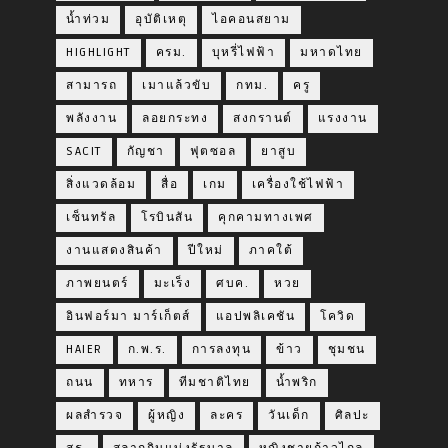
น้ำท่วม
อุบัติเหตุ
ไอคอนสยาม
HIGHLIGHT
ครม.
บุหรี่ไฟฟ้า
มหาดไทย
สามารถ
เมาแล้วขับ
กทม.
ครู
พลังงาน
ลอยกระทง
สงกรานต์
แรงงาน
SACIT
กัญชา
ฟุตซอล
ยาสูบ
สิ่งแวดล้อม
สื่อ
เกม
เครื่องใช้ไฟฟ้า
เซ็นทรัล
โรบินสัน
คุกคามทางเพศ
งานแสดงสินค้า
ปีใหม่
ภาคใต้
ภาพยนตร์
มะเร็ง
ศบค.
หวย
อินฟอร์มา มาร์เก็ตส์
แอปพลิเคชัน
โควิด
HAIER
ก.พ.ร.
การลงทุน
ข้าว
ชุมชน
ถนน
ทหาร
ทีมชาติไทย
น้ำพริก
ผลสำรวจ
ผู้หญิง
ละคร
วันเด็ก
ศิลปะ