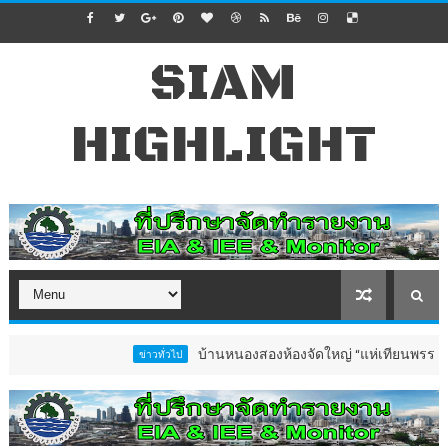
SIAM
HIGHLIGHT
บ้านหนองสองห้องจัดใหญ่ “แห่เทียนพรรษา–ผ้าป่าซาเล
ข่าวทั่วไป