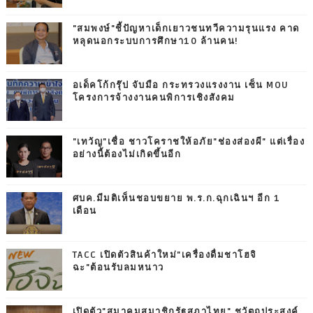
"สมพงษ์"ชี้ปัญหาเด็กเยาวชนทวีความรุนแรง คาด
หลุดนอกระบบการศึกษา10 ล้านคน!
อเด็คโก้กรุ๊ป จับมือ กระทรวงแรงงาน เซ็น MOU
โครงการจ้างงานคนพิการเชิงสังคม
"เทวัญ"เชื่อ ชาวโคราชให้อภัย"ช่องส่องผี" แต่เรื่อง
อย่างนี้ต้องไม่เกิดขึ้นอีก
ศบค.มีมติเห็นชอบขยาย พ.ร.ก.ฉุกเฉินฯ อีก 1
เดือน
TACC เปิดตัวสินค้าใหม่"เครื่องดื่มชาโฮจิ
ฉะ"ต้อนรับลมหนาว
เปิดตัว"สมาคมสมาชิกรัฐสภาไทย" ชูวัตถุประสงค์