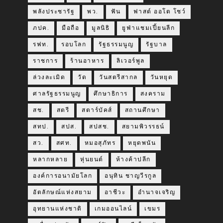
พลังประชารัฐ
พว.
ฟัน
ฟาสต์ ออโต โชว์
ภปค.
มือถือ
มูลนิธิ
ยูฟ่าแชมเปี้ยนลีก
รฟท.
รอบโลก
รัฐธรรมนูญ
รัฐบาล
ราชการ
ร้านอาหาร
ลิเวอร์พูล
ล่วงละเมิด
วัด
วันสตรีสากล
วันหยุด
ศาลรัฐธรรมนูญ
ศึกษาธิการ
สงคราม
สช.
สตรี
สตาร์บัคส์
สถานศึกษา
สทป.
สปส.
สปสช.
สยามพิวรรธน์
สว.
สศท.
หมอสุภัทร
หยุดพนัน
หลากหลาย
หุ่นยนต์
ห้างค้าปลีก
องค์การอนามัยโลก
อนุทิน ชาญวีรกูล
อัตลักษณ์แห่งสยาม
อาชีวะ
อำนาจเจริญ
อุทยานแห่งชาติ
เกมออนไลน์
เขมร