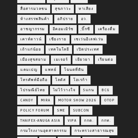
สื่อสารมวลชน
สุขภาวะ
หาเสียง
ห้างสรรพสินค้า
อภิปราย
อว.
อาชญากรรม
อีคอมเมิร์ซ
ฺบิ๊กซี
เครื่องดื่ม
เคาท์ดาวน์
เชียงราย
เซเว่นอีเลฟเว่น
เถ้าแก่น้อย
เทคโนโลยี
เปิดประเทศ
เมืองสุขสยาม
เมเจอร์
เยียวยา
เรียนต่อ
แคมเปญ
แพทย์
โฉนดที่ดิน
โทรศัพท์มือถือ
โลตัส
โฮเรก้า
ไปรษณีย์ไทย
ไม่ไว้วางใจ
5แกน
BCG
CANDY
MIRA
MOTOR SHOW 2026
OTOP
POLICY FORUM
SME
SUBCON
THAIFEX-ANUGA ASIA
VIPA
กกต.
กกท.
กรมโรงงานอุตสาหกรรม
กระทรวงสาธารณสุข