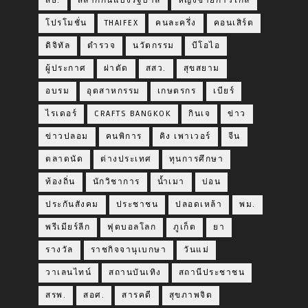
สธ.
สลากกินแบ่งรัฐบาล
หญิงชายก้าวไกล
โปรโมชั่น
THAIFEX
คนละครึ่ง
คอนเสิร์ต
ดิจิทัล
ตำรวจ
นวัตกรรม
บีโอไอ
ผู้ประกาศ
ผ่าตัด
สสว.
สุขสยาม
อบรม
อุตสาหกรรม
เกษตรกร
เบียร์
ไรเดอร์
CRAFTS BANGKOK
กินเจ
ข่าว
ข่าวปลอม
คนพิการ
คิง เพาเวอร์
จีน
ตลาดนัด
ต่างประเทศ
ทุนการศึกษา
ท้องถิ่น
นักวิชาการ
น้ำเมา
บ่อน
ประกันสังคม
ประชาชน
ปลอดเหล้า
พม.
พรีเมียร์ลีก
ฟุตบอลโลก
ภูเก็ต
ยา
รางวัล
ราชกิจจานุเบกษา
วันแม่
วาเลนไทน์
สถานบันเทิง
สถานีประชาชน
สรพ.
สอศ.
สารคดี
สุขภาพจิต