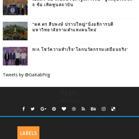
8 ข้อ เทิดทูนสถาบัน
“ผศ.ดร.สืบพงษ์ ปราบใหญ่”นั่งอธิการบดี
มหาวิทยาลัยรามคำแหงคนใหม่
NIA โชว์ความสำเร็จ‘โลกนวัตกรรมเสมือนจริง’
Tweets by @GaKabPrig
Pages
undefined
LABELS