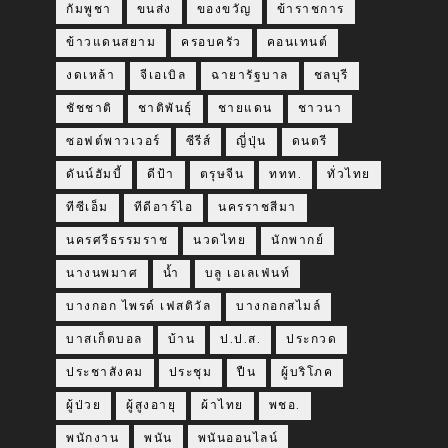
กัมพูชา
ขนส่ง
ของขวัญ
ข้าราชการ
ข้าวแดนสยาม
ครอบครัว
คอนเทนต์
งดเหล้า
จีเอเบิล
ฉายารัฐบาล
ชลบุรี
ชัชชาติ
ชาติพันธุ์
ชายแดน
ชาวนา
ซอฟต์พาวเวอร์
ซีรีส์
ญี่ปุ่น
ดนตรี
ดันน์ฮัมบี้
ดีป้า
ตรุษจีน
ททท.
ทั่วไทย
ทีซีเอ็ม
ทีดีอาร์ไอ
นครราชสีมา
นครศรีธรรมราช
นวดไทย
นักพากย์
นางนพมาศ
น้ำ
บลู เอเลเฟ่นท์
บางกอก ไพรด์ เฟสติวัล
บางกอกสไมล์
บาสเก็ตบอล
บ้าน
ป.ป.ส.
ประกวด
ประชาสังคม
ประชุม
ปืน
ผู้บริโภค
ผู้ป่วย
ผู้สูงอายุ
ผ้าไทย
พชอ.
พนักงาน
พนัน
พนันออนไลน์