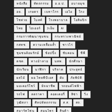
หนังสือ
หัตถกรรม
อ.อ.ป.
อบายมุข
อย.
เกษตร
เบทาโกร
เอไอ
โกง
โชห่วย
โบลท์
โรงพยาบาล
โอลิมปิก
ไทย
ไฮเออร์
3เอ็ม
AI
กรมการพัฒนาชุมชน
กระทรวงพาณิชย์
กสทช.
ความเหลื่อมล้ำ
ชาวไร่
ชุมชนล้อมรักษ์
ช้อปปิ้ง
ซับคอน
ซีพี
ตชด.
ทางม้าลาย
นทพ.
นักศึกษา
นักเรียน
นาฬิกา
บริจาค
ประยุทธ์
ผลไม้
ผอ.ไทยพีบีเอส
ผับ
ภัยพิบัติ
มอเตอร์โชว์
มิจฉาชีพ
รถยนต์ไฟฟ้า
รถไฟ
ลดราคา
ลอตเตอรี่
ลิซ่า
วิ่ง
วุฒิสภา
ศิลปหัตถกรรม
ส.ส.
สถ.
สมาร์ทโฟน
สมุนไพร
สินค้า