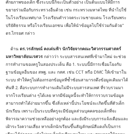
ศักยภาพของเด็ก ซึ่งระบบนี้ก็จะเป็นตัวอย่าง เป็นต้นแบบให้มีการ
ขยายร่วมมือกับกระทรวงอื่นด้วย เช่น กระทรวงมหาดไทย ที่นำไปใช้
ในโรงเรียนเทศบาล โรงเรียนตำรวจตระเวนชายแดน โรงเรียนพระ
ปริยัติธรรม หรือโรงเรียนเอกชน เพื่อให้นำข้อมูลไปใช้ร่วมกันด้วย"
ดร.ไกรยศ กล่าว
ด้าน
ดร.วรลักษณ์ คงเด่นฟ้า นักวิจัยจากคณะวิศวกรรมศาสตร์
มหาวิทยาลัยนเรศวร
กล่าวว่า ระบบสารสนเทศที่เข้ามาใหม่ จะช่วย
การทำงานของครูในสองประเด็น คือ 1. ระบบนี้มีการเชื่อมโยงกับ
ฐานข้อมูลอื่นของ สพฐ. และ กสศ. เช่น CCT หรือ DMC ให้เข้ามาใน
ระบบ ทำให้ครูไม่ต้องกรอกข้อมูลที่ซ้ำซ้อนสามารถดึงข้อมูลเดิมมาได้
ทันที 2. คือระบบการทำงานเดิมไม่มีระบบสารสนเทศ ที่รวบรวมมา
จากโรงเรียนต่าง ๆได้เลย หากมีข้อมูลนี้จะทำให้การรวบรวมข้อมูล
สามารถทำได้ง่ายมากขึ้น ซึ่งสิ่งเหล่านี้ประโยชน์จะเกิดขึ้นที่ตัวเด็ก
นักเรียน เพราะเป็นระบบที่ครูจะมีข้อมูลส่วนบุคคลของเด็กที่จะ
พิจารณาความช่วยเหลืออย่างถูกต้อง และยังมีระบบการแจ้งเตือนและ
เฝ้าระวังความเสี่ยง หากเด็กนักเรียนขึ้นสัญลักษณ์สีแดงก็เป็นการ