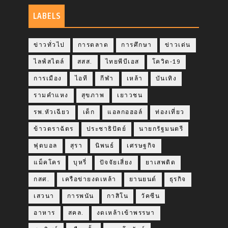
LABELS
ข่าวทั่วไป
การตลาด
การศึกษา
ข่าวเด่น
ไลฟ์สไตล์
สสส.
ไทยพีบีเอส
โควิด-19
การเมือง
ไอที
กีฬา
เหล้า
บันเทิง
รามคำแหง
สุขภาพ
เยาวชน
รพ.หัวเฉียว
เด็ก
แอลกอฮอล์
ท่องเที่ยว
ข้าวตราฉัตร
ประชาธิปัตย์
นายกรัฐมนตรี
ฟุตบอล
สุรา
นิพนธ์
เศรษฐกิจ
แม็คโคร
บุหรี่
ปัจจัยเสี่ยง
ยาเสพติด
กสศ.
เครือข่ายงดเหล้า
ยานยนต์
ธุรกิจ
เสวนา
การพนัน
กาสิโน
วัคซีน
อาหาร
สคล.
งดเหล้าเข้าพรรษา