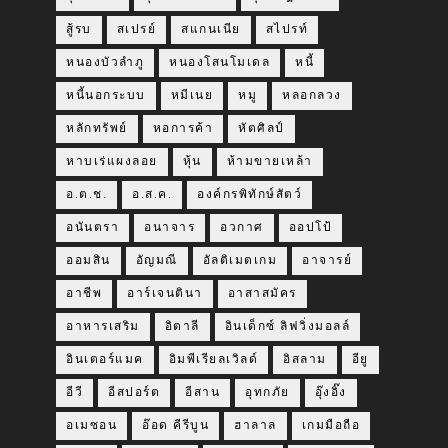
สู้รบ
สเปรย์
สแกนเนีย
สไปรท์
หนองบัวลำภู
หนองโสนโมเดล
หนี้
หนี้นอกระบบ
หมีเนย
หมู
หลอกลวง
หลักทรัพย์
หอการค้า
หัตศิลป์
หาบเร่แผงลอย
หุ้น
ห้ามขายเหล้า
อ.ต.ช.
อ.ส.ค.
องค์กรพิทักษ์สัตว์
อนันตรา
อนาจาร
อวกาศ
ออปโป้
ออมสิน
อัญมณี
อัลติเมตเกม
อาจารย์
อาชีพ
อาร์เจนตินา
อาสาสมัคร
อาหารเสริม
อิตาลี
อินเด็กซ์ ลิฟวิ่งมอลล์
อินเตอร์แมค
อิมพีเรียลเวิลด์
อิสลาม
อียู
อีวี
อีสปอร์ต
อีสาน
อุทกภัย
อุ๊งอิ๊ง
อเมซอน
อ๊อด คีรีบูน
ฮาลาล
เกมมือถือ