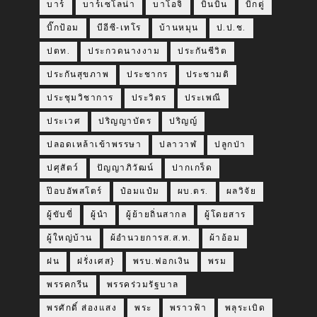
บาร์
บาร์เซโลน่า
บาโอจิ
บินบิน
บิ๊กตู่
บิ๊กป้อม
บีอีซี-เทโร
บ้านหมุน
ป.ป.ช.
ปตท.
ประกวดนางงาม
ประกันชีวิต
ประกันสุขภาพ
ประชากร
ประชามติ
ประชุมวิชาการ
ประวิตร
ประเพณี
ประเวศ
ปริญญาบัตร
ปริญญ์
ปลอดเหล้าเข้าพรรษา
ปลาวาฬ
ปลูกป่า
ปศุสัตว์
ปัญญาภิวัฒน์
ปากเกร็ด
ป๊อบอัพสโตร์
ป๋อมแป๋ม
ผบ.ตร.
ผลวิจัย
ผู้ขับขี่
ผู้นำ
ผู้ย้ายถิ่นสากล
ผู้โดยสาร
ผู้ใหญ่บ้าน
ผ้อำนวยการส.ส.ท.
ผ้าอ้อม
ฝน
ฝรั่งเศส}
พรบ.ฟอกเงิน
พรม
พรรคกรีน
พรรคร่วมรัฐบาล
พรศักดิ์ ส่องแสง
พระ
พราวฟ้า
พลุระเบิด