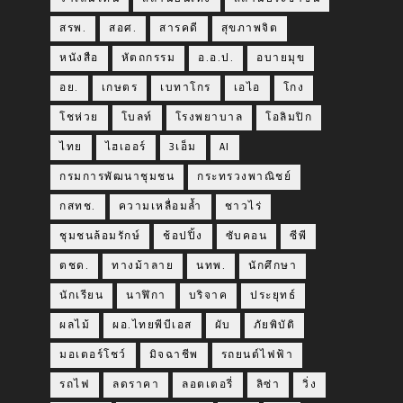
สรพ.
สอศ.
สารคดี
สุขภาพจิต
หนังสือ
หัตถกรรม
อ.อ.ป.
อบายมุข
อย.
เกษตร
เบทาโกร
เอไอ
โกง
โชห่วย
โบลท์
โรงพยาบาล
โอลิมปิก
ไทย
ไฮเออร์
3เอ็ม
AI
กรมการพัฒนาชุมชน
กระทรวงพาณิชย์
กสทช.
ความเหลื่อมล้ำ
ชาวไร่
ชุมชนล้อมรักษ์
ช้อปปิ้ง
ซับคอน
ซีพี
ตชด.
ทางม้าลาย
นทพ.
นักศึกษา
นักเรียน
นาฬิกา
บริจาค
ประยุทธ์
ผลไม้
ผอ.ไทยพีบีเอส
ผับ
ภัยพิบัติ
มอเตอร์โชว์
มิจฉาชีพ
รถยนต์ไฟฟ้า
รถไฟ
ลดราคา
ลอตเตอรี่
ลิซ่า
วิ่ง