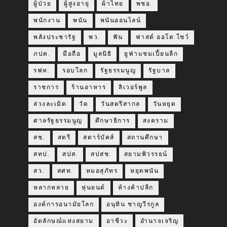
ผู้ป่วย
ผู้สูงอายุ
ผ้าไทย
พชอ.
พนักงาน
พนัน
พนันออนไลน์
พลังประชารัฐ
พว.
ฟัน
ฟาสต์ ออโต โชว์
ภปค.
มือถือ
มูลนิธิ
ยูฟ่าแชมเปี้ยนลีก
รฟท.
รอบโลก
รัฐธรรมนูญ
รัฐบาล
ราชการ
ร้านอาหาร
ลิเวอร์พูล
ล่วงละเมิด
วัด
วันสตรีสากล
วันหยุด
ศาลรัฐธรรมนูญ
ศึกษาธิการ
สงคราม
สช.
สตรี
สตาร์บัคส์
สถานศึกษา
สทป.
สปส.
สปสช.
สยามพิวรรธน์
สว.
สศท.
หมอสุภัทร
หยุดพนัน
หลากหลาย
หุ่นยนต์
ห้างค้าปลีก
องค์การอนามัยโลก
อนุทิน ชาญวีรกูล
อัตลักษณ์แห่งสยาม
อาชีวะ
อำนาจเจริญ