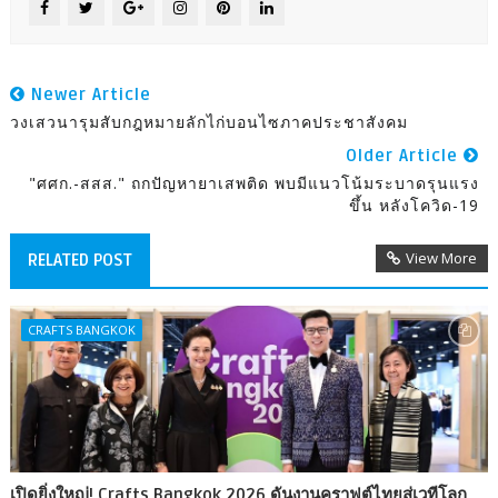
Newer Article
วงเสวนารุมสับกฎหมายลักไก่บอนไซภาคประชาสังคม
Older Article
"ศศก.-สสส." ถกปัญหายาเสพติด พบมีแนวโน้มระบาดรุนแรง
ขึ้น หลังโควิด-19
View More
RELATED POST
CRAFTS BANGKOK
เปิดยิ่งใหญ่! Crafts Bangkok 2026 ดันงานคราฟต์ไทยสู่เวทีโลก