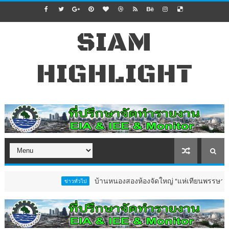
SIAM
HIGHLIGHT
บ้านหนองสองห้องจัดใหญ่ “แห่เทียนพรรษา–ผ้าป่าซาเ
ข่าวทั่วไป