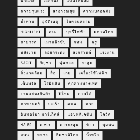
พาณิชย์
เลือกตั้ง
แมคโดนัลด์
ความรุนแรง
สาธารณสุข
ความปลอดภัย
น้ำท่วม
อุบัติเหตุ
ไอคอนสยาม
HIGHLIGHT
ครม.
บุหรี่ไฟฟ้า
มหาดไทย
สามารถ
เมาแล้วขับ
กทม.
ครู
พลังงาน
ลอยกระทง
สงกรานต์
แรงงาน
SACIT
กัญชา
ฟุตซอล
ยาสูบ
สิ่งแวดล้อม
สื่อ
เกม
เครื่องใช้ไฟฟ้า
เซ็นทรัล
โรบินสัน
คุกคามทางเพศ
งานแสดงสินค้า
ปีใหม่
ภาคใต้
ภาพยนตร์
มะเร็ง
ศบค.
หวย
อินฟอร์มา มาร์เก็ตส์
แอปพลิเคชัน
โควิด
HAIER
ก.พ.ร.
การลงทุน
ข้าว
ชุมชน
ถนน
ทหาร
ทีมชาติไทย
น้ำพริก