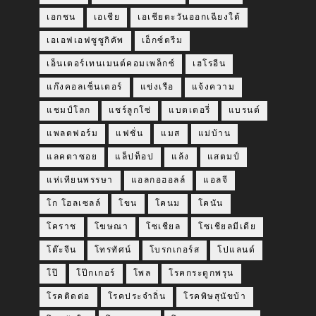
เอกชน
เอเชีย
เอเชียตะวันออกเฉียงใต้
เอเอฟเอฟซูซูกิคัพ
เอ็กซ์ตรีม
เอ็นเตอร์เทนเมนต์คอมเพล็กซ์
เฮโรอีน
แก๊งคอลเซ็นเตอร์
แข่งเรือ
แจ้งความ
แชมป์โลก
แชร์ลูกโซ่
แบตเตอรี่
แบรนด์
แพลตฟอร์ม
แฟชั่น
แมส
แม่บ้าน
แลคตาซอย
แล็ปท็อป
แล้ง
แสตมป์
แห่เทียนพรรษา
แอลกอฮอลล์
แอลจี
โก โฮลเซลล์
โขน
โคนม
โคนัน
โคราช
โฆษณา
โซเชียล
โซเชียลมีเดีย
โต๊ะจีน
โทรทัศน์
โบรกเกอร์ส
โปแลนด์
โป๊
โป๊กเกอร์
โพล
โรคกระดูกพรุน
โรคติดต่อ
โรคประจำถิ่น
โรคพิษสุนัขบ้า