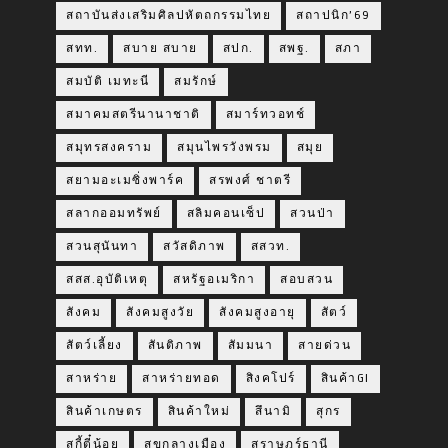
สถาบันส่งเสริมศิลปหัตถกรรมไทย
สถาปนิก’69
สทท.
สบาย สบาย
สปก.
สพฐ.
สภา
สมบัติ เมทะนี
สมรักษ์
สมาคมสตรีนานาชาติ
สมาร์ทวอทช์
สมุทรสงคราม
สมุนไพรวังพรม
สมุย
สยามอะเมซิ่งพาร์ค
สรพงศ์ ชาตรี
สลากออมทรัพย์
สลิมคอนเซ็ป
สวนป่า
สวนสุนันทา
สวัสดิภาพ
สสวท.
สสส.อุบัติเหตุ
สหรัฐอเมริกา
สอบสวน
สังคม
สังคมสูงวัย
สังคมสูงอายุ
สัตว์
สัตว์เลี้ยง
สันติภาพ
สัมมนา
สายด่วน
สาหร่าย
สาหร่ายทอด
สิงคโปร์
สินค้าGI
สินค้าเกษตร
สินค้าใหม่
สึนามิ
สุกร
สุกี้ตี๋น้อย
สุขกลางเมือง
สุราษฎร์ธานี