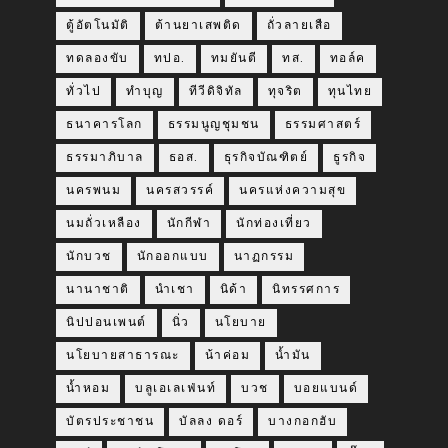
ตู้อัตโนมัติ
ต้านยาเสพติด
ถั่วลายเสือ
ทดลองขับ
ทปอ.
ทมยันตี
ทส.
ทอล์ค
ทั่วไป
ทำบุญ
ทีวีดิจิทัล
ทุจริต
ทุนไทย
ธนาคารโลก
ธรรมนูญชุมชน
ธรรมศาสตร์
ธรรมาภิบาล
ธอส.
ธุรกิจบัณฑิตย์
ธูรกิจ
นครพนม
นครสวรรค์
นครแห่งความสุข
นมถั่วเหลือง
นักกีฬา
นักท่องเที่ยว
นักบวช
นักออกแบบ
นาฏกรรม
นานาชาติ
นำเชา
นิด้า
นิทรรศการ
นิปปอนเพนต์
นิ่ว
นโยบาย
นโยบายสาธารณะ
น้าค่อม
น้ำมัน
น้ำหอม
บลูเอเลเฟ่นท์
บวช
บอยแบนด์
บัตรประชาชน
บัลลง ดอร์
บางกอกฮับ