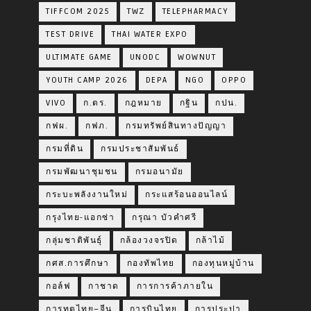
TIFFCOM 2025
TWZ
TELEPHARMACY
TEST DRIVE
THAI WATER EXPO
ULTIMATE GAME
UNODC
WOWNUT
YOUTH CAMP 2026
DEPA
NGO
OPPO
VIVO
ก.ตร.
กฎหมาย
กฐิน
กปน.
กฟผ.
กฟภ.
กรมทรัพย์สินทางปัญญา
กรมที่ดิน
กรมประชาสัมพันธ์
กรมพัฒนาชุมชน
กรมอนามัย
กระบะพลังงานใหม่
กระแสร้อนออนไลน์
กรุงไทย-แอกซ่า
กรุณา บัวคำศรี
กลุ่มชาติพันธุ์
กล้องวงจรปิด
กล้าไม้
กศส.การศึกษา
กองทัพไทย
กองทุนหมู่บ้าน
กอล์ฟ
กาชาด
การการค้าภายใน
การทูตไทย–จีน
การบินไทย
การประปา