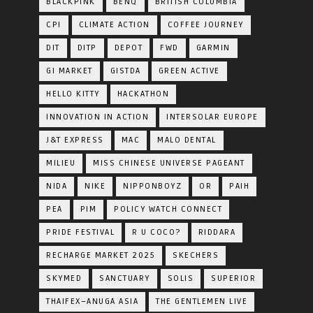
BLACKPINK
BENQ
BRITISH COLUMBIA
CPI
CLIMATE ACTION
COFFEE JOURNEY
DIT
DITP
DEPOT
FWD
GARMIN
GI MARKET
GISTDA
GREEN ACTIVE
HELLO KITTY
HACKATHON
INNOVATION IN ACTION
INTERSOLAR EUROPE
J&T EXPRESS
MAC
MALO DENTAL
MILIEU
MISS CHINESE UNIVERSE PAGEANT
NIDA
NIKE
NIPPONBOYZ
OR
PAIH
PEA
PIM
POLICY WATCH CONNECT
PRIDE FESTIVAL
R U COCO?
RIDDARA
RECHARGE MARKET 2025
SKECHERS
SKYMED
SANCTUARY
SOLIS
SUPERIOR
THAIFEX–ANUGA ASIA
THE GENTLEMEN LIVE