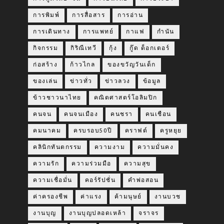
การพิมพ์
การสื่อสาร
การอ่าน
การเดินทาง
การแพทย์
กาแฟ
กำนัน
กิจกรรม
กิริณีเทวี
กุ้ง
กู๊ด ด็อกเตอร์
ก่อสร้าง
ก้าวไกล
ของขวัญวันเด็ก
ของเล่น
ข่าวทั่ว
ข่าวลวง
ข้อมูล
ข้าวชาวนาไทย
คณิตศาสตร์โอลิมปิก
คนจน
คนจนเมือง
คนชรา
คนเชือน
คมนาคม
ครบรอบ50ปี
คราฟต์
ครูหยุย
คลินิกทันตกรรม
ความงาม
ความมั่นคง
ความรัก
ความร่วมมือ
ความสุข
ความเชื่อมั่น
คอร์รัปชั่น
คำพ่อสอน
ค่าครองชีพ
ค่าแรง
ค้ามนุษย์
งานบวช
งานบุญ
งานบุญปลอดเหล้า
จราจร