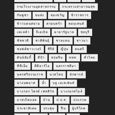
กรมโรงงานอุตสาหกรรม
กระทรวงสาธารณสุข
กัมพูชา
ขนส่ง
ของขวัญ
ข้าราชการ
ข้าวแดนสยาม
ครอบครัว
คอนเทนต์
งดเหล้า
จีเอเบิล
ฉายารัฐบาล
ชลบุรี
ชัชชาติ
ชาติพันธุ์
ชายแดน
ชาวนา
ซอฟต์พาวเวอร์
ซีรีส์
ญี่ปุ่น
ดนตรี
ดันน์ฮัมบี้
ดีป้า
ตรุษจีน
ททท.
ทั่วไทย
ทีซีเอ็ม
ทีดีอาร์ไอ
นครราชสีมา
นครศรีธรรมราช
นวดไทย
นักพากย์
นางนพมาศ
น้ำ
บลู เอเลเฟ่นท์
บางกอก ไพรด์ เฟสติวัล
บางกอกสไมล์
บาสเก็ตบอล
บ้าน
ป.ป.ส.
ประกวด
ประชาสังคม
ประชุม
ปืน
ผู้บริโภค