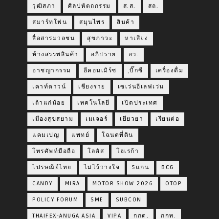
วุฒิสภา
ศิลปหัตถกรรม
ส.ส.
สถ.
สมาร์ทโฟน
สมุนไพร
สินค้า
สื่อสารมวลชน
สุขภาวะ
หาเสียง
ห้างสรรพสินค้า
อภิปราย
อว.
อาชญากรรม
อีคอมเมิร์ซ
ฺบิ๊กซี
เครื่องดื่ม
เคาท์ดาวน์
เชียงราย
เซเว่นอีเลฟเว่น
เถ้าแก่น้อย
เทคโนโลยี
เปิดประเทศ
เมืองสุขสยาม
เมเจอร์
เยียวยา
เรียนต่อ
แคมเปญ
แพทย์
โฉนดที่ดิน
โทรศัพท์มือถือ
โลตัส
โฮเรก้า
ไปรษณีย์ไทย
ไม่ไว้วางใจ
5แกน
BCG
CANDY
MIRA
MOTOR SHOW 2026
OTOP
POLICY FORUM
SME
SUBCON
THAIFEX-ANUGA ASIA
VIPA
กกต.
กกท.