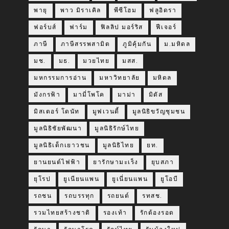
พายุ
พาว มิราเคิล
พีซีโฮม
ฟลูอิดรา
ฟอร์บส์
ฟาร์ม
ฟิลลิป มอร์ริส
ฟีเจอร์
ภาษี
ภาษีสรรพสามิต
ภูมิคุ้มกัน
ม.มหิดล
มช.
มธ.
มวยไทย
มสส.
มหกรรมการอ่าน
มหาวิทยาลัย
มหิดล
มังกรฟ้า
มามี่โพโค
มาม่า
มิดัส
มิสเตอร์ โดนัท
มูฟเวนดี้
มูลนิธิขวัญชุมชน
มูลนิธิชัยพัฒนา
มูลนิธิรักษ์ไทย
มูลนิธิเด็กเยาวชน
มูลนิธิไทย
ยท.
ยานยนต์ไฟฟ้า
ยารักษามะเร็ง
ยุบสภา
ยุโรป
ยูเนียนแพน
ยูเนี่ยนแพน
ยูโอบี
รถชน
รถบรรทุก
รถยนต์
รทสช.
รวมไทยสร้างชาติ
รองเท้า
รักต้องรอด