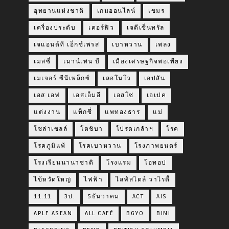
อุทยานแห่งชาติ
เกมออนไลน์
เขมร
เครื่องประดับ
เคอร์ฟิว
เจดีเซ็นทรัล
เจแอนด์ที เอ็กซ์เพรส
เบาหวาน
เพลง
เมสซี่
เมาน์เท่น บี
เมืองเศรษฐกิจพอเพียง
เมเจอร์ ซีนีเพล็กซ์
เลอโนโว
เอปสัน
เอส เอฟ
เอสเอ็มอี
เอสโซ่
เอเปค
แต่งงาน
แท็กซี่
แพทองธาร
แม่
โซล่าเซลล์
โตชิบา
โปรดเกล้าฯ
โรค
โรคภูมิแพ้
โรคเบาหวาน
โรงภาพยนตร์
โรงเรียนนานาชาติ
โรงแรม
โอทอป
ไข้หวัดใหญ่
ไฟฟ้า
ไลฟ์สไตล์ วาไรตี้
11.11
3ป.
5ธันวาคม
ACT
AIS
APLF ASEAN
ALL CAFÉ
BGYO
BINI