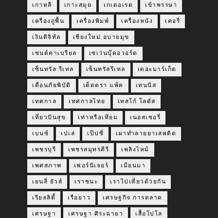
เกาหลี
เกาะสมุย
เกเตอเรด
เข้าพรรษา
เครื่องถูพื้น
เครื่องพิมพ์
เครื่องหนัง
เคอรี่
เงินดิจิทัล
เชียงใหม่.อบายมุข
เซนต์คาเบรียล
เซเว่นบุ๊คอวอร์ด
เซ็นทรัล รีเทล
เซ็นทรัลรีเทล
เดอะมาร์เก็ต
เตือนภัยพิบัติ
เต็ดตรา แพ้ค
เทนนิส
เทศกาล
เทศกาลไทย
เทสโก้ โลตัส
เที่ยวปันสุข
เท่าหรือเทียม
เนอสเซอรี่
เบนซ์
เปเล่
เป๊ปซี่
เผาทำลายยาเสพติด
เพชรบุรี
เพชรสมุทรคีรี
เพลิงไหม้
เพศสภาพ
เฟอร์นิเจอร์
เมียนมา
เยนลี่ ยัวส์
เราชนะ
เราไปเที่ยวด้วยกัน
เรียลลิตี้
เรือยาว
เศรษฐกิจ การตลาด
เศรษฐา
เศรษฐา ศิระฉายา
เสื้อโปโล