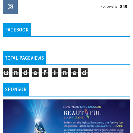
849
Followers
FACEBOOK
TOTAL PAGEVIEWS
u
n
d
e
f
i
n
e
d
SPONSOR