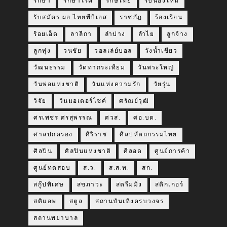
รักษา
รักษาโรค
รักษ์ไทย
รับน้องใหม่
รับสมัคร ผอ.ไทยพีบีเอส
ราชภัฏ
ร้องเรียน
ร้อยเอ็ด
ลาลีกา
ลำปาง
ลำไย
ลูกจ้าง
ลูกทุ่ง
วนชัย
วอลเล่ย์บอล
วังน้ำเขียว
วัฒนธรรม
วัดท่ากระเทียม
วันพระใหญ่
วันพ่อแห่งชาติ
วันแห่งความรัก
วัยรุ่น
วิจัย
วินมอเตอร์ไซค์
ศรัณย์วุฒิ
ศรเพชร ศรสุพรรณ
ศวส.
ศอ.บต.
ศาลปกครอง
ศิริราช
ศิลปหัตถกรรมไทย
ศิลปิน
ศิลปินแห่งชาติ
ศีลอด
ศูนย์การค้า
ศูนย์ทดสอบ
ส.ว.
ส.ส.ท.
สก.
สกู๊ปพิเศษ
สขภาวะ
สตรีมมิ่ง
สติกเกอร์
สติแอพ
สตูล
สถานบันเทิงครบวงจร
สถานพยาบาล