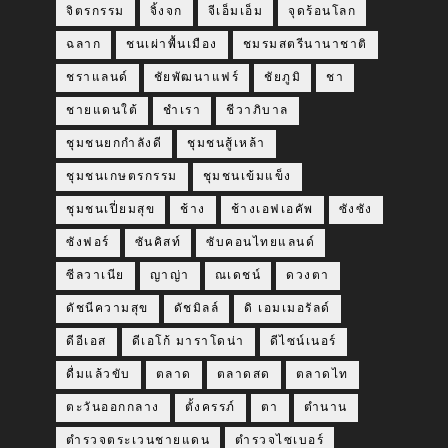
จิตรกรรม
จิ้งจก
จีเอ็มเอ็ม
จุดร้อนโลก
ฉลาก
ชนเผ่าพื้นเมือง
ชมรมสตรีนานาชาติ
ชราแลนด์
ชัยพัฒนาแฟร์
ชัยภูมิ
ชา
ชายแดนใต้
ชำเรา
ชีวาภิบาล
ชุมชนยกกำลังดี
ชุมชนสู้เหล้า
ชุมชนเกษตรกรรม
ชุมชนเข้มแข็ง
ชุมชนเปี่ยมสุข
ช้าง
ช้างเอฟเอคัพ
ซังซัง
ซังฟอร์
ซันคิสท์
ซับคอนไทยแลนด์
ซีลวาเนีย
ญาญ่า
ณเดชน์
ดวงตา
ดัชนีความสุข
ดัชมิลล์
ดิ เอมเมอรัลด์
ดีอีเอส
ดีเอโก้ มาราโดน่า
ดีไซน์เนอร์
ดื่มแล้วขับ
ตลาด
ตลาดสด
ตลาดไท
ตะวันออกกลาง
ตั้งครรภ์
ตา
ตำนาน
ตำรวจตระเวนชายแดน
ตำรวจไซเบอร์