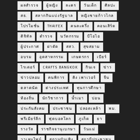
ผลสำรวจ
ผู้หญิง
ละคร
วันเด็ก
ศิลปะ
สธ.
สลากกินแบ่งรัฐบาล
หญิงชายก้าวไกล
โปรโมชั่น
THAIFEX
คนละครึ่ง
คอนเสิร์ต
ดิจิทัล
ตำรวจ
นวัตกรรม
บีโอไอ
ผู้ประกาศ
ผ่าตัด
สสว.
สุขสยาม
อบรม
อุตสาหกรรม
เกษตรกร
เบียร์
ไรเดอร์
CRAFTS BANGKOK
กินเจ
ข่าว
ข่าวปลอม
คนพิการ
คิง เพาเวอร์
จีน
ตลาดนัด
ต่างประเทศ
ทุนการศึกษา
ท้องถิ่น
นักวิชาการ
น้ำเมา
บ่อน
ประกันสังคม
ประชาชน
ปลอดเหล้า
พม.
พรีเมียร์ลีก
ฟุตบอลโลก
ภูเก็ต
ยา
รางวัล
ราชกิจจานุเบกษา
วันแม่
วาเลนไทน์
สถานบันเทิง
สถานีประชาชน