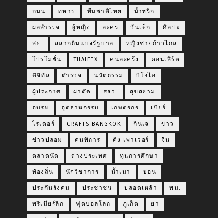
ถนน
ทหาร
ทีมชาติไทย
น้ำพริก
ผลสำรวจ
ผู้หญิง
ละคร
วันเด็ก
ศิลปะ
สธ.
สลากกินแบ่งรัฐบาล
หญิงชายก้าวไกล
โปรโมชั่น
THAIFEX
คนละครึ่ง
คอนเสิร์ต
ดิจิทัล
ตำรวจ
นวัตกรรม
บีโอไอ
ผู้ประกาศ
ผ่าตัด
สสว.
สุขสยาม
อบรม
อุตสาหกรรม
เกษตรกร
เบียร์
ไรเดอร์
CRAFTS BANGKOK
กินเจ
ข่าว
ข่าวปลอม
คนพิการ
คิง เพาเวอร์
จีน
ตลาดนัด
ต่างประเทศ
ทุนการศึกษา
ท้องถิ่น
นักวิชาการ
น้ำเมา
บ่อน
ประกันสังคม
ประชาชน
ปลอดเหล้า
พม.
พรีเมียร์ลีก
ฟุตบอลโลก
ภูเก็ต
ยา