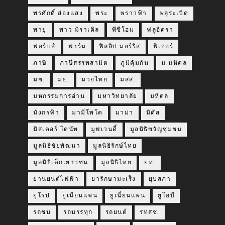
พรศักดิ์ ส่องแสง
พระ
พราวฟ้า
พลุระเบิด
พายุ
พาว มิราเคิล
พีซีโฮม
ฟลูอิดรา
ฟอร์บส์
ฟาร์ม
ฟิลลิป มอร์ริส
ฟีเจอร์
ภาษี
ภาษีสรรพสามิต
ภูมิคุ้มกัน
ม.มหิดล
มช.
มธ.
มวยไทย
มสส.
มหกรรมการอ่าน
มหาวิทยาลัย
มหิดล
มังกรฟ้า
มามี่โพโค
มาม่า
มิดัส
มิสเตอร์ โดนัท
มูฟเวนดี้
มูลนิธิขวัญชุมชน
มูลนิธิชัยพัฒนา
มูลนิธิรักษ์ไทย
มูลนิธิเด็กเยาวชน
มูลนิธิไทย
ยท.
ยานยนต์ไฟฟ้า
ยารักษามะเร็ง
ยุบสภา
ยุโรป
ยูเนียนแพน
ยูเนี่ยนแพน
ยูโอบี
รถชน
รถบรรทุก
รถยนต์
รทสช.