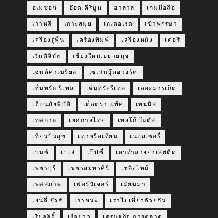
อเมซอน
อ๊อด คีรีบูน
ฮาลาล
เกมมือถือ
เกาหลี
เกาะสมุย
เกเตอเรด
เข้าพรรษา
เครื่องถูพื้น
เครื่องพิมพ์
เครื่องหนัง
เคอรี่
เงินดิจิทัล
เชียงใหม่.อบายมุข
เซนต์คาเบรียล
เซเว่นบุ๊คอวอร์ด
เซ็นทรัล รีเทล
เซ็นทรัลรีเทล
เดอะมาร์เก็ต
เตือนภัยพิบัติ
เต็ดตรา แพ้ค
เทนนิส
เทศกาล
เทศกาลไทย
เทสโก้ โลตัส
เที่ยวปันสุข
เท่าหรือเทียม
เนอสเซอรี่
เบนซ์
เปเล่
เป๊ปซี่
เผาทำลายยาเสพติด
เพชรบุรี
เพชรสมุทรคีรี
เพลิงไหม้
เพศสภาพ
เฟอร์นิเจอร์
เมียนมา
เยนลี่ ยัวส์
เราชนะ
เราไปเที่ยวด้วยกัน
เรียลลิตี้
เรือยาว
เศรษฐกิจ การตลาด