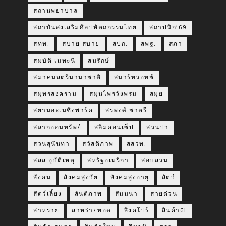
สถานพยาบาล
สถาบันส่งเสริมศิลปหัตถกรรมไทย
สถาปนิก’69
สทท.
สบาย สบาย
สปก.
สพฐ.
สภา
สมบัติ เมทะนี
สมรักษ์
สมาคมสตรีนานาชาติ
สมาร์ทวอทช์
สมุทรสงคราม
สมุนไพรวังพรม
สมุย
สยามอะเมซิ่งพาร์ค
สรพงศ์ ชาตรี
สลากออมทรัพย์
สลิมคอนเซ็ป
สวนป่า
สวนสุนันทา
สวัสดิภาพ
สสวท.
สสส.อุบัติเหตุ
สหรัฐอเมริกา
สอบสวน
สังคม
สังคมสูงวัย
สังคมสูงอายุ
สัตว์
สัตว์เลี้ยง
สันติภาพ
สัมมนา
สายด่วน
สาหร่าย
สาหร่ายทอด
สิงคโปร์
สินค้าGI