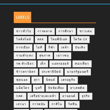
LABELS
ข่าวทั่วไป
การตลาด
การศึกษา
ข่าวเด่น
ไลฟ์สไตล์
สสส.
ไทยพีบีเอส
โควิด-19
การเมือง
ไอที
กีฬา
เหล้า
บันเทิง
รามคำแหง
สุขภาพ
เยาวชน
รพ.หัวเฉียว
เด็ก
แอลกอฮอล์
ท่องเที่ยว
ข้าวตราฉัตร
ประชาธิปัตย์
นายกรัฐมนตรี
ฟุตบอล
สุรา
นิพนธ์
เศรษฐกิจ
แม็คโคร
บุหรี่
ปัจจัยเสี่ยง
ยาเสพติด
กสศ.
เครือข่ายงดเหล้า
ยานยนต์
ธุรกิจ
เสวนา
การพนัน
กาสิโน
วัคซีน