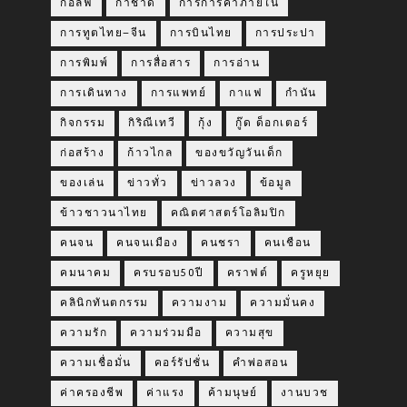
กอล์ฟ
กาชาด
การการค้าภายใน
การทูตไทย–จีน
การบินไทย
การประปา
การพิมพ์
การสื่อสาร
การอ่าน
การเดินทาง
การแพทย์
กาแฟ
กำนัน
กิจกรรม
กิริณีเทวี
กุ้ง
กู๊ด ด็อกเตอร์
ก่อสร้าง
ก้าวไกล
ของขวัญวันเด็ก
ของเล่น
ข่าวทั่ว
ข่าวลวง
ข้อมูล
ข้าวชาวนาไทย
คณิตศาสตร์โอลิมปิก
คนจน
คนจนเมือง
คนชรา
คนเชือน
คมนาคม
ครบรอบ50ปี
คราฟต์
ครูหยุย
คลินิกทันตกรรม
ความงาม
ความมั่นคง
ความรัก
ความร่วมมือ
ความสุข
ความเชื่อมั่น
คอร์รัปชั่น
คำพ่อสอน
ค่าครองชีพ
ค่าแรง
ค้ามนุษย์
งานบวช