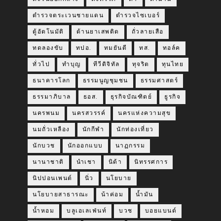
ตำรวจตระเวนชายแดน
ตำรวจไซเบอร์
ตู้อัตโนมัติ
ต้านยาเสพติด
ถั่วลายเสือ
ทดลองขับ
ทปอ.
ทมยันตี
ทส.
ทอล์ค
ทั่วไป
ทำบุญ
ทีวีดิจิทัล
ทุจริต
ทุนไทย
ธนาคารโลก
ธรรมนูญชุมชน
ธรรมศาสตร์
ธรรมาภิบาล
ธอส.
ธุรกิจบัณฑิตย์
ธูรกิจ
นครพนม
นครสวรรค์
นครแห่งความสุข
นมถั่วเหลือง
นักกีฬา
นักท่องเที่ยว
นักบวช
นักออกแบบ
นาฏกรรม
นานาชาติ
นำเชา
นิด้า
นิทรรศการ
นิปปอนเพนต์
นิ่ว
นโยบาย
นโยบายสาธารณะ
น้าค่อม
น้ำมัน
น้ำหอม
บลูเอเลเฟ่นท์
บวช
บอยแบนด์