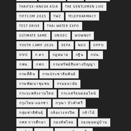
THAIFEX–ANUGA ASIA
THE GENTLEMEN LIVE
TIFFCOM 2025
TWZ
TELEPHARMACY
TEST DRIVE
THAI WATER EXPO
ULTIMATE GAME
UNODC
WOWNUT
YOUTH CAMP 2026
DEPA
NGO
OPPO
VIVO
ก.ตร.
กฎหมาย
กฐิน
กปน.
กฟผ.
กฟภ.
กรมทรัพย์สินทางปัญญา
กรมที่ดิน
กรมประชาสัมพันธ์
กรมพัฒนาชุมชน
กรมอนามัย
กระบะพลังงานใหม่
กระแสร้อนออนไลน์
กรุงไทย-แอกซ่า
กรุณา บัวคำศรี
กลุ่มชาติพันธุ์
กล้องวงจรปิด
กล้าไม้
กศส.การศึกษา
กองทัพไทย
กองทุนหมู่บ้าน