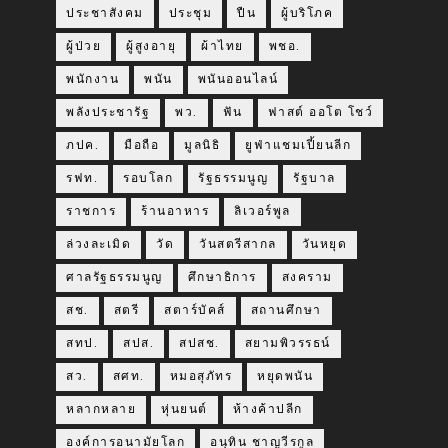
ประชาสังคม
ประชุม
ปืน
ผู้บริโภค
ผู้ป่วย
ผู้สูงอายุ
ผ้าไทย
พชอ.
พนักงาน
พนัน
พนันออนไลน์
พลังประชารัฐ
พว.
ฟัน
ฟาสต์ ออโต โชว์
ภปค.
มือถือ
มูลนิธิ
ยูฟ่าแชมเปี้ยนลีก
รฟท.
รอบโลก
รัฐธรรมนูญ
รัฐบาล
ราชการ
ร้านอาหาร
ลิเวอร์พูล
ล่วงละเมิด
วัด
วันสตรีสากล
วันหยุด
ศาลรัฐธรรมนูญ
ศึกษาธิการ
สงคราม
สช.
สตรี
สตาร์บัคส์
สถานศึกษา
สทป.
สปส.
สปสช.
สยามพิวรรธน์
สว.
สศท.
หมอสุภัทร
หยุดพนัน
หลากหลาย
หุ่นยนต์
ห้างค้าปลีก
องค์การอนามัยโลก
อนุทิน ชาญวีรกูล