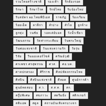
รวมไทยสร้างชาติ
รองเท้า
รักต้องรอด
รักษา
รักษาโรค
รักษ์ไทย
รับน้องใหม่
รับสมัคร ผอ.ไทยพีบีเอส
ราชภัฏ
ร้องเรียน
ร้อยเอ็ด
ลาลีกา
ลำปาง
ลำไย
ลูกจ้าง
ลูกทุ่ง
วนชัย
วอลเล่ย์บอล
วังน้ำเขียว
วัฒนธรรม
วัดท่ากระเทียม
วันพระใหญ่
วันพ่อแห่งชาติ
วันแห่งความรัก
วัยรุ่น
วิจัย
วินมอเตอร์ไซค์
ศรัณย์วุฒิ
ศรเพชร ศรสุพรรณ
ศวส.
ศอ.บต.
ศาลปกครอง
ศิริราช
ศิลปหัตถกรรมไทย
ศิลปิน
ศิลปินแห่งชาติ
ศีลอด
ศูนย์การค้า
ศูนย์ทดสอบ
ส.ว.
ส.ส.ท.
สก.
สกู๊ปพิเศษ
สขภาวะ
สตรีมมิ่ง
สติกเกอร์
สติแอพ
สตูล
สถานบันเทิงครบวงจร