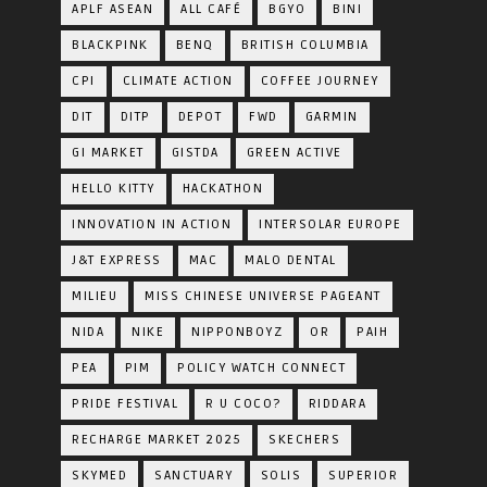
APLF ASEAN
ALL CAFÉ
BGYO
BINI
BLACKPINK
BENQ
BRITISH COLUMBIA
CPI
CLIMATE ACTION
COFFEE JOURNEY
DIT
DITP
DEPOT
FWD
GARMIN
GI MARKET
GISTDA
GREEN ACTIVE
HELLO KITTY
HACKATHON
INNOVATION IN ACTION
INTERSOLAR EUROPE
J&T EXPRESS
MAC
MALO DENTAL
MILIEU
MISS CHINESE UNIVERSE PAGEANT
NIDA
NIKE
NIPPONBOYZ
OR
PAIH
PEA
PIM
POLICY WATCH CONNECT
PRIDE FESTIVAL
R U COCO?
RIDDARA
RECHARGE MARKET 2025
SKECHERS
SKYMED
SANCTUARY
SOLIS
SUPERIOR