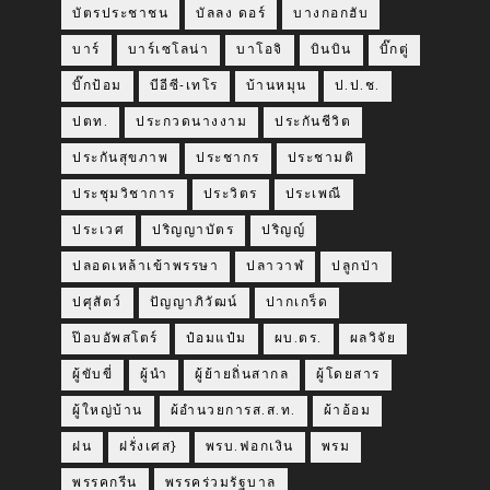
บัตรประชาชน
บัลลง ดอร์
บางกอกฮับ
บาร์
บาร์เซโลน่า
บาโอจิ
บินบิน
บิ๊กตู่
บิ๊กป้อม
บีอีซี-เทโร
บ้านหมุน
ป.ป.ช.
ปตท.
ประกวดนางงาม
ประกันชีวิต
ประกันสุขภาพ
ประชากร
ประชามติ
ประชุมวิชาการ
ประวิตร
ประเพณี
ประเวศ
ปริญญาบัตร
ปริญญ์
ปลอดเหล้าเข้าพรรษา
ปลาวาฬ
ปลูกป่า
ปศุสัตว์
ปัญญาภิวัฒน์
ปากเกร็ด
ป๊อบอัพสโตร์
ป๋อมแป๋ม
ผบ.ตร.
ผลวิจัย
ผู้ขับขี่
ผู้นำ
ผู้ย้ายถิ่นสากล
ผู้โดยสาร
ผู้ใหญ่บ้าน
ผ้อำนวยการส.ส.ท.
ผ้าอ้อม
ฝน
ฝรั่งเศส}
พรบ.ฟอกเงิน
พรม
พรรคกรีน
พรรคร่วมรัฐบาล