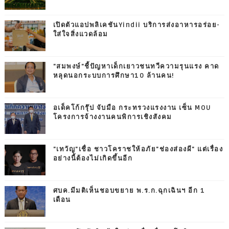
เปิดตัวแอปพลิเคชันYindii บริการส่งอาหารอร่อย-
ใส่ใจสิ่งแวดล้อม
"สมพงษ์"ชี้ปัญหาเด็กเยาวชนทวีความรุนแรง คาด
หลุดนอกระบบการศึกษา10 ล้านคน!
อเด็คโก้กรุ๊ป จับมือ กระทรวงแรงงาน เซ็น MOU
โครงการจ้างงานคนพิการเชิงสังคม
"เทวัญ"เชื่อ ชาวโคราชให้อภัย"ช่องส่องผี" แต่เรื่อง
อย่างนี้ต้องไม่เกิดขึ้นอีก
ศบค.มีมติเห็นชอบขยาย พ.ร.ก.ฉุกเฉินฯ อีก 1
เดือน