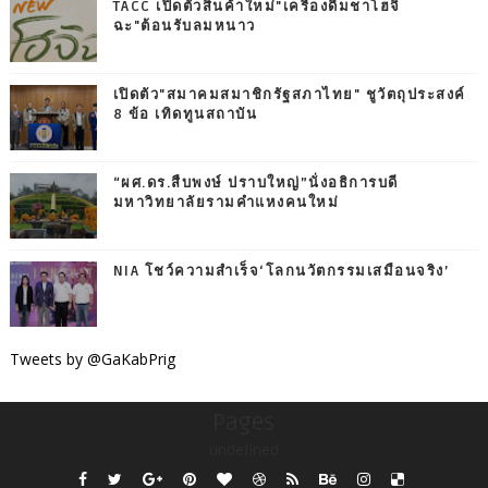
TACC เปิดตัวสินค้าใหม่"เครื่องดื่มชาโฮจิ
ฉะ"ต้อนรับลมหนาว
เปิดตัว"สมาคมสมาชิกรัฐสภาไทย" ชูวัตถุประสงค์
8 ข้อ เทิดทูนสถาบัน
“ผศ.ดร.สืบพงษ์ ปราบใหญ่”นั่งอธิการบดี
มหาวิทยาลัยรามคำแหงคนใหม่
NIA โชว์ความสำเร็จ‘โลกนวัตกรรมเสมือนจริง’
Tweets by @GaKabPrig
Pages
undefined