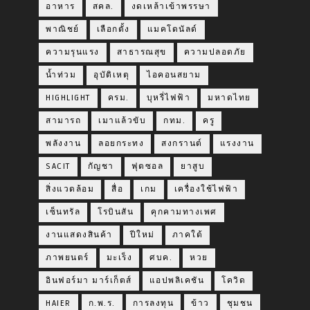
อาหาร
สคล.
งดเหล้าเข้าพรรษา
พาณิชย์
เลือกตั้ง
แมคโดนัลด์
ความรุนแรง
สาธารณสุข
ความปลอดภัย
น้ำท่วม
อุบัติเหตุ
ไอคอนสยาม
HIGHLIGHT
ครม.
บุหรี่ไฟฟ้า
มหาดไทย
สามารถ
เมาแล้วขับ
กทม.
ครู
พลังงาน
ลอยกระทง
สงกรานต์
แรงงาน
SACIT
กัญชา
ฟุตซอล
ยาสูบ
สิ่งแวดล้อม
สื่อ
เกม
เครื่องใช้ไฟฟ้า
เซ็นทรัล
โรบินสัน
คุกคามทางเพศ
งานแสดงสินค้า
ปีใหม่
ภาคใต้
ภาพยนตร์
มะเร็ง
ศบค.
หวย
อินฟอร์มา มาร์เก็ตส์
แอปพลิเคชัน
โควิด
HAIER
ก.พ.ร.
การลงทุน
ข้าว
ชุมชน