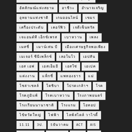
อัตลักษณ์แห่งสยาม
อาชีวะ
อำนาจเจริญ
อุทยานแห่งชาติ
เกมออนไลน์
เขมร
เครื่องประดับ
เคอร์ฟิว
เจดีเซ็นทรัล
เจแอนด์ที เอ็กซ์เพรส
เบาหวาน
เพลง
เมสซี่
เมาน์เท่น บี
เมืองเศรษฐกิจพอเพียง
เมเจอร์ ซีนีเพล็กซ์
เลอโนโว
เอปสัน
เอส เอฟ
เอสเอ็มอี
เอสโซ่
เอเปค
แต่งงาน
แท็กซี่
แพทองธาร
แม่
โซล่าเซลล์
โตชิบา
โปรดเกล้าฯ
โรค
โรคภูมิแพ้
โรคเบาหวาน
โรงภาพยนตร์
โรงเรียนนานาชาติ
โรงแรม
โอทอป
ไข้หวัดใหญ่
ไฟฟ้า
ไลฟ์สไตล์ วาไรตี้
11.11
3ป.
5ธันวาคม
ACT
AIS