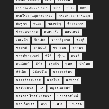
THAIFEX-ANUGA ASIA
VIPA
กกต.
กกท.
กรมโรงงานอุตสาหกรรม
กระทรวงสาธารณสุข
กัมพูชา
ขนส่ง
ของขวัญ
ข้าราชการ
ข้าวแดนสยาม
ครอบครัว
คอนเทนต์
งดเหล้า
จีเอเบิล
ฉายารัฐบาล
ชลบุรี
ชัชชาติ
ชาติพันธุ์
ชายแดน
ชาวนา
ซอฟต์พาวเวอร์
ซีรีส์
ญี่ปุ่น
ดนตรี
ดันน์ฮัมบี้
ดีป้า
ตรุษจีน
ททท.
ทั่วไทย
ทีซีเอ็ม
ทีดีอาร์ไอ
นครราชสีมา
นครศรีธรรมราช
นวดไทย
นักพากย์
นางนพมาศ
น้ำ
บลู เอเลเฟ่นท์
บางกอก ไพรด์ เฟสติวัล
บางกอกสไมล์
บาสเก็ตบอล
บ้าน
ป.ป.ส.
ประกวด