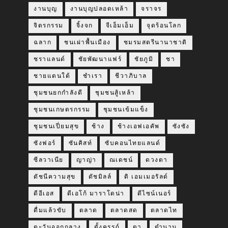
งานบุญ
งานบุญปลอดเหล้า
จราจร
จิตรกรรม
จิ้งจก
จีเอ็มเอ็ม
จุดร้อนโลก
ฉลาก
ชนเผ่าพื้นเมือง
ชมรมสตรีนานาชาติ
ชราแลนด์
ชัยพัฒนาแฟร์
ชัยภูมิ
ชา
ชายแดนใต้
ชำเรา
ชีวาภิบาล
ชุมชนยกกำลังดี
ชุมชนสู้เหล้า
ชุมชนเกษตรกรรม
ชุมชนเข้มแข็ง
ชุมชนเปี่ยมสุข
ช้าง
ช้างเอฟเอคัพ
ซังซัง
ซังฟอร์
ซันคิสท์
ซับคอนไทยแลนด์
ซีลวาเนีย
ญาญ่า
ณเดชน์
ดวงตา
ดัชนีความสุข
ดัชมิลล์
ดิ เอมเมอรัลด์
ดีอีเอส
ดีเอโก้ มาราโดน่า
ดีไซน์เนอร์
ดื่มแล้วขับ
ตลาด
ตลาดสด
ตลาดไท
ตะวันออกกลาง
ตั้งครรภ์
ตา
ตำนาน