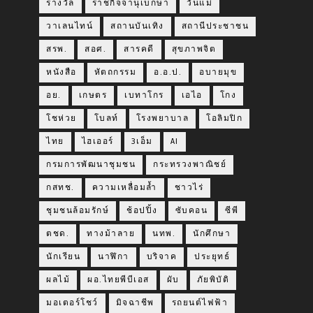
รางวัล
ราชกิจจานุเบกษา
วันแม่
วาเลนไทน์
สถานบันเทิง
สถานีประชาชน
สรพ.
สอศ.
สารคดี
สุขภาพจิต
หนังสือ
หัตถกรรม
อ.อ.ป.
อบายมุข
อย.
เกษตร
เบทาโกร
เอไอ
โกง
โชห่วย
โบลท์
โรงพยาบาล
โอลิมปิก
ไทย
ไฮเออร์
3เอ็ม
AI
กรมการพัฒนาชุมชน
กระทรวงพาณิชย์
กสทช.
ความเหลื่อมล้ำ
ชาวไร่
ชุมชนล้อมรักษ์
ช้อปปิ้ง
ซับคอน
ซีพี
ตชด.
ทางม้าลาย
นทพ.
นักศึกษา
นักเรียน
นาฬิกา
บริจาค
ประยุทธ์
ผลไม้
ผอ.ไทยพีบีเอส
ผับ
ภัยพิบัติ
มอเตอร์โชว์
มิจฉาชีพ
รถยนต์ไฟฟ้า