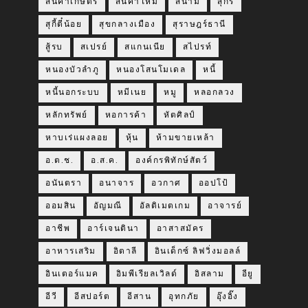
สินค้าเกษตร
สินค้าใหม่
สึนามิ
สุกร
สุกี้ตี๋น้อย
สุขกลางเมือง
สุราษฎร์ธานี
สู้รบ
สเปรย์
สแกนเนีย
สไปรท์
หนองบัวลำภู
หนองโสนโมเดล
หนี้
หนี้นอกระบบ
หมีเนย
หมู
หลอกลวง
หลักทรัพย์
หอการค้า
หัตศิลป์
หาบเร่แผงลอย
หุ้น
ห้ามขายเหล้า
อ.ต.ช.
อ.ส.ค.
องค์กรพิทักษ์สัตว์
อนันตรา
อนาจาร
อวกาศ
ออปโป้
ออมสิน
อัญมณี
อัลติเมตเกม
อาจารย์
อาชีพ
อาร์เจนตินา
อาสาสมัคร
อาหารเสริม
อิตาลี
อินเด็กซ์ ลิฟวิ่งมอลล์
อินเตอร์แมค
อิมพีเรียลเวิลด์
อิสลาม
อียู
อีวี
อีสปอร์ต
อีสาน
อุทกภัย
อุ๊งอิ๊ง