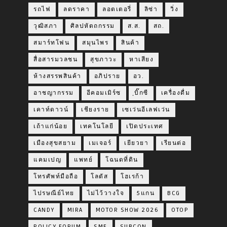
รถไฟ
ลดราคา
ลอตเตอรี่
ลิซ่า
วิ่ง
วุฒิสภา
ศิลปหัตถกรรม
ส.ส.
สถ.
สมาร์ทโฟน
สมุนไพร
สินค้า
สื่อสารมวลชน
สุขภาวะ
หาเสียง
ห้างสรรพสินค้า
อภิปราย
อว.
อาชญากรรม
อีคอมเมิร์ซ
ฺบิ๊กซี
เครื่องดื่ม
เคาท์ดาวน์
เชียงราย
เซเว่นอีเลฟเว่น
เถ้าแก่น้อย
เทคโนโลยี
เปิดประเทศ
เมืองสุขสยาม
เมเจอร์
เยียวยา
เรียนต่อ
แคมเปญ
แพทย์
โฉนดที่ดิน
โทรศัพท์มือถือ
โลตัส
โฮเรก้า
ไปรษณีย์ไทย
ไม่ไว้วางใจ
5แกน
BCG
CANDY
MIRA
MOTOR SHOW 2026
OTOP
POLICY FORUM
SME
SUBCON