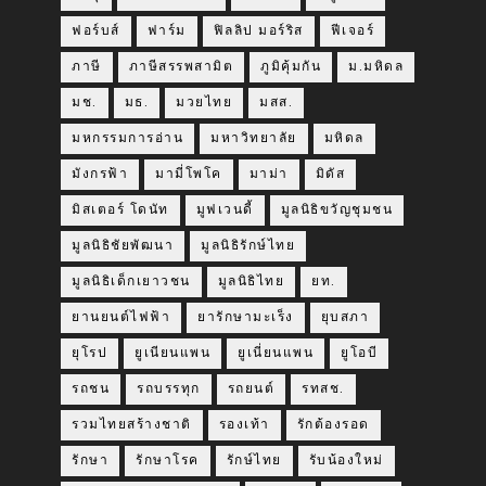
ฟอร์บส์
ฟาร์ม
ฟิลลิป มอร์ริส
ฟีเจอร์
ภาษี
ภาษีสรรพสามิต
ภูมิคุ้มกัน
ม.มหิดล
มช.
มธ.
มวยไทย
มสส.
มหกรรมการอ่าน
มหาวิทยาลัย
มหิดล
มังกรฟ้า
มามี่โพโค
มาม่า
มิดัส
มิสเตอร์ โดนัท
มูฟเวนดี้
มูลนิธิขวัญชุมชน
มูลนิธิชัยพัฒนา
มูลนิธิรักษ์ไทย
มูลนิธิเด็กเยาวชน
มูลนิธิไทย
ยท.
ยานยนต์ไฟฟ้า
ยารักษามะเร็ง
ยุบสภา
ยุโรป
ยูเนียนแพน
ยูเนี่ยนแพน
ยูโอบี
รถชน
รถบรรทุก
รถยนต์
รทสช.
รวมไทยสร้างชาติ
รองเท้า
รักต้องรอด
รักษา
รักษาโรค
รักษ์ไทย
รับน้องใหม่