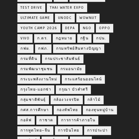
TEST DRIVE
THAI WATER EXPO
ULTIMATE GAME
UNODC
WOWNUT
YOUTH CAMP 2026
DEPA
NGO
OPPO
VIVO
ก.ตร.
กฎหมาย
กฐิน
กปน.
กฟผ.
กฟภ.
กรมทรัพย์สินทางปัญญา
กรมที่ดิน
กรมประชาสัมพันธ์
กรมพัฒนาชุมชน
กรมอนามัย
กระบะพลังงานใหม่
กระแสร้อนออนไลน์
กรุงไทย-แอกซ่า
กรุณา บัวคำศรี
กลุ่มชาติพันธุ์
กล้องวงจรปิด
กล้าไม้
กศส.การศึกษา
กองทัพไทย
กองทุนหมู่บ้าน
กอล์ฟ
กาชาด
การการค้าภายใน
การทูตไทย–จีน
การบินไทย
การประปา