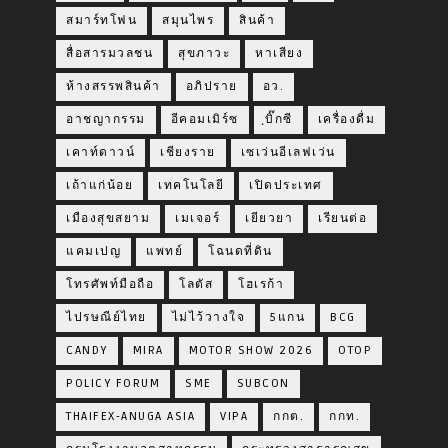
สมาร์ทโฟน
สมุนไพร
สินค้า
สื่อสารมวลชน
สุขภาวะ
หาเสียง
ห้างสรรพสินค้า
อภิปราย
อว.
อาชญากรรม
อีคอมเมิร์ซ
ฺบิ๊กซี
เครื่องดื่ม
เคาท์ดาวน์
เชียงราย
เซเว่นอีเลฟเว่น
เถ้าแก่น้อย
เทคโนโลยี
เปิดประเทศ
เมืองสุขสยาม
เมเจอร์
เยียวยา
เรียนต่อ
แคมเปญ
แพทย์
โฉนดที่ดิน
โทรศัพท์มือถือ
โลตัส
โฮเรก้า
ไปรษณีย์ไทย
ไม่ไว้วางใจ
5แกน
BCG
CANDY
MIRA
MOTOR SHOW 2026
OTOP
POLICY FORUM
SME
SUBCON
THAIFEX-ANUGA ASIA
VIPA
กกต.
กกท.