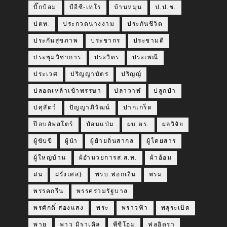
บิ๊กป้อม
บีอีซี-เทโร
บ้านหมุน
ป.ป.ช.
ปตท.
ประกวดนางงาม
ประกันชีวิต
ประกันสุขภาพ
ประชากร
ประชามติ
ประชุมวิชาการ
ประวิตร
ประเพณี
ประเวศ
ปริญญาบัตร
ปริญญ์
ปลอดเหล้าเข้าพรรษา
ปลาวาฬ
ปลูกป่า
ปศุสัตว์
ปัญญาภิวัฒน์
ปากเกร็ด
ป๊อบอัพสโตร์
ป๋อมแป๋ม
ผบ.ตร.
ผลวิจัย
ผู้ขับขี่
ผู้นำ
ผู้ย้ายถิ่นสากล
ผู้โดยสาร
ผู้ใหญ่บ้าน
ผ้อำนวยการส.ส.ท.
ผ้าอ้อม
ฝน
ฝรั่งเศส}
พรบ.ฟอกเงิน
พรม
พรรคกรีน
พรรคร่วมรัฐบาล
พรศักดิ์ ส่องแสง
พระ
พราวฟ้า
พลุระเบิด
พายุ
พาว มิราเคิล
พีซีโฮม
ฟลูอิดรา