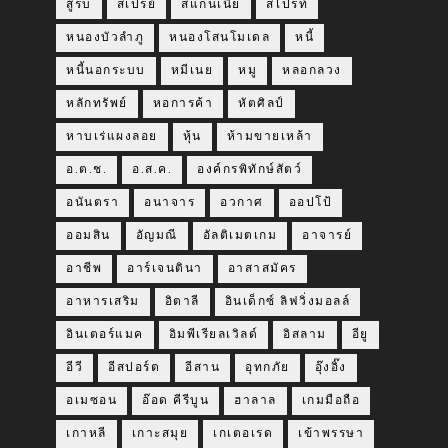
สู้รบ
สเปรย์
สแกนเนีย
สไปรท์
หนองบัวลำภู
หนองโสนโมเดล
หนี้
หนี้นอกระบบ
หมีเนย
หมู
หลอกลวง
หลักทรัพย์
หอการค้า
หัตศิลป์
หาบเร่แผงลอย
หุ้น
ห้ามขายเหล้า
อ.ต.ช.
อ.ส.ค.
องค์กรพิทักษ์สัตว์
อนันตรา
อนาจาร
อวกาศ
ออปโป้
ออมสิน
อัญมณี
อัลติเมตเกม
อาจารย์
อาชีพ
อาร์เจนตินา
อาสาสมัคร
อาหารเสริม
อิตาลี
อินเด็กซ์ ลิฟวิ่งมอลล์
อินเตอร์แมค
อิมพีเรียลเวิลด์
อิสลาม
อียู
อีวี
อีสปอร์ต
อีสาน
อุทกภัย
อุ๊งอิ๊ง
อเมซอน
อ๊อด คีรีบูน
ฮาลาล
เกมมือถือ
เกาหลี
เกาะสมุย
เกเตอเรด
เข้าพรรษา