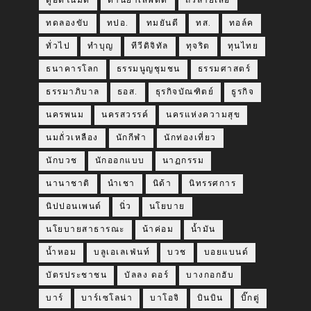
ตู้อัตโนมัติ
ต้านยาเสพติด
ถั่วลายเสือ
ทดลองขับ
ทปอ.
ทมยันตี
ทส.
ทอล์ค
ทั่วไป
ทำบุญ
ทีวีดิจิทัล
ทุจริต
ทุนไทย
ธนาคารโลก
ธรรมนูญชุมชน
ธรรมศาสตร์
ธรรมาภิบาล
ธอส.
ธุรกิจบัณฑิตย์
ธูรกิจ
นครพนม
นครสวรรค์
นครแห่งความสุข
นมถั่วเหลือง
นักกีฬา
นักท่องเที่ยว
นักบวช
นักออกแบบ
นาฏกรรม
นานาชาติ
นำเชา
นิด้า
นิทรรศการ
นิปปอนเพนต์
นิ่ว
นโยบาย
นโยบายสาธารณะ
น้าค่อม
น้ำมัน
น้ำหอม
บลูเอเลเฟ่นท์
บวช
บอยแบนด์
บัตรประชาชน
บัลลง ดอร์
บางกอกฮับ
บาร์
บาร์เซโลน่า
บาโอจิ
บินบิน
บิ๊กตู่