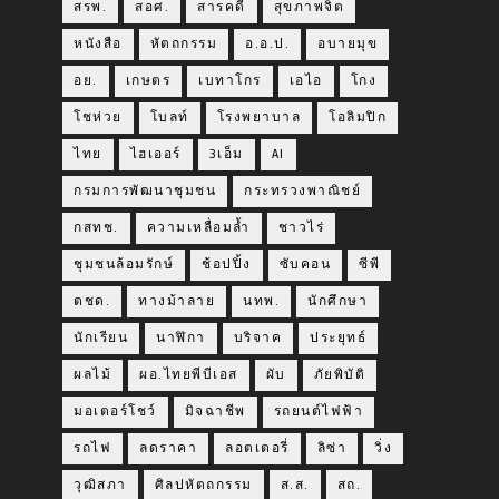
สรพ.
สอศ.
สารคดี
สุขภาพจิต
หนังสือ
หัตถกรรม
อ.อ.ป.
อบายมุข
อย.
เกษตร
เบทาโกร
เอไอ
โกง
โชห่วย
โบลท์
โรงพยาบาล
โอลิมปิก
ไทย
ไฮเออร์
3เอ็ม
AI
กรมการพัฒนาชุมชน
กระทรวงพาณิชย์
กสทช.
ความเหลื่อมล้ำ
ชาวไร่
ชุมชนล้อมรักษ์
ช้อปปิ้ง
ซับคอน
ซีพี
ตชด.
ทางม้าลาย
นทพ.
นักศึกษา
นักเรียน
นาฬิกา
บริจาค
ประยุทธ์
ผลไม้
ผอ.ไทยพีบีเอส
ผับ
ภัยพิบัติ
มอเตอร์โชว์
มิจฉาชีพ
รถยนต์ไฟฟ้า
รถไฟ
ลดราคา
ลอตเตอรี่
ลิซ่า
วิ่ง
วุฒิสภา
ศิลปหัตถกรรม
ส.ส.
สถ.