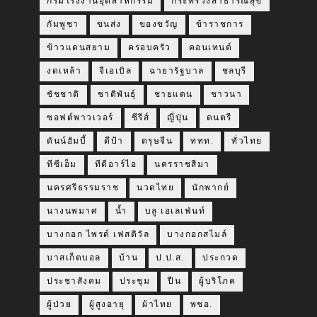
กรมโรงงานอุตสาหกรรม
กระทรวงสาธารณสุข
กัมพูชา
ขนส่ง
ของขวัญ
ข้าราชการ
ข้าวแดนสยาม
ครอบครัว
คอนเทนต์
งดเหล้า
จีเอเบิล
ฉายารัฐบาล
ชลบุรี
ชัชชาติ
ชาติพันธุ์
ชายแดน
ชาวนา
ซอฟต์พาวเวอร์
ซีรีส์
ญี่ปุ่น
ดนตรี
ดันน์ฮัมบี้
ดีป้า
ตรุษจีน
ททท.
ทั่วไทย
ทีซีเอ็ม
ทีดีอาร์ไอ
นครราชสีมา
นครศรีธรรมราช
นวดไทย
นักพากย์
นางนพมาศ
น้ำ
บลู เอเลเฟ่นท์
บางกอก ไพรด์ เฟสติวัล
บางกอกสไมล์
บาสเก็ตบอล
บ้าน
ป.ป.ส.
ประกวด
ประชาสังคม
ประชุม
ปืน
ผู้บริโภค
ผู้ป่วย
ผู้สูงอายุ
ผ้าไทย
พชอ.