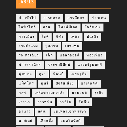
LABELS
ข่าวทั่วไป
การตลาด
การศึกษา
ข่าวเด่น
ไลฟ์สไตล์
สสส.
ไทยพีบีเอส
โควิด-19
การเมือง
ไอที
กีฬา
เหล้า
บันเทิง
รามคำแหง
สุขภาพ
เยาวชน
รพ.หัวเฉียว
เด็ก
แอลกอฮอล์
ท่องเที่ยว
ข้าวตราฉัตร
ประชาธิปัตย์
นายกรัฐมนตรี
ฟุตบอล
สุรา
นิพนธ์
เศรษฐกิจ
แม็คโคร
บุหรี่
ปัจจัยเสี่ยง
ยาเสพติด
กสศ.
เครือข่ายงดเหล้า
ยานยนต์
ธุรกิจ
เสวนา
การพนัน
กาสิโน
วัคซีน
อาหาร
สคล.
งดเหล้าเข้าพรรษา
พาณิชย์
เลือกตั้ง
แมคโดนัลด์