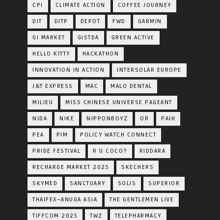
CPI
CLIMATE ACTION
COFFEE JOURNEY
DIT
DITP
DEPOT
FWD
GARMIN
GI MARKET
GISTDA
GREEN ACTIVE
HELLO KITTY
HACKATHON
INNOVATION IN ACTION
INTERSOLAR EUROPE
J&T EXPRESS
MAC
MALO DENTAL
MILIEU
MISS CHINESE UNIVERSE PAGEANT
NIDA
NIKE
NIPPONBOYZ
OR
PAIH
PEA
PIM
POLICY WATCH CONNECT
PRIDE FESTIVAL
R U COCO?
RIDDARA
RECHARGE MARKET 2025
SKECHERS
SKYMED
SANCTUARY
SOLIS
SUPERIOR
THAIFEX–ANUGA ASIA
THE GENTLEMEN LIVE
TIFFCOM 2025
TWZ
TELEPHARMACY