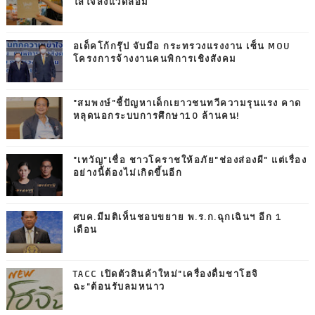
ใส่ใจสิ่งแวดล้อม
อเด็คโก้กรุ๊ป จับมือ กระทรวงแรงงาน เซ็น MOU
โครงการจ้างงานคนพิการเชิงสังคม
"สมพงษ์"ชี้ปัญหาเด็กเยาวชนทวีความรุนแรง คาด
หลุดนอกระบบการศึกษา10 ล้านคน!
"เทวัญ"เชื่อ ชาวโคราชให้อภัย"ช่องส่องผี" แต่เรื่อง
อย่างนี้ต้องไม่เกิดขึ้นอีก
ศบค.มีมติเห็นชอบขยาย พ.ร.ก.ฉุกเฉินฯ อีก 1
เดือน
TACC เปิดตัวสินค้าใหม่"เครื่องดื่มชาโฮจิ
ฉะ"ต้อนรับลมหนาว