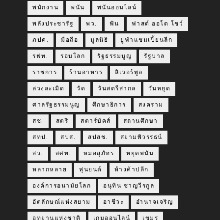
พนักงาน
พนัน
พนันออนไลน์
พลังประชารัฐ
พว.
ฟัน
ฟาสต์ ออโต โชว์
ภปค.
มือถือ
มูลนิธิ
ยูฟ่าแชมเปี้ยนลีก
รฟท.
รอบโลก
รัฐธรรมนูญ
รัฐบาล
ราชการ
ร้านอาหาร
ลิเวอร์พูล
ล่วงละเมิด
วัด
วันสตรีสากล
วันหยุด
ศาลรัฐธรรมนูญ
ศึกษาธิการ
สงคราม
สช.
สตรี
สตาร์บัคส์
สถานศึกษา
สทป.
สปส.
สปสช.
สยามพิวรรธน์
สว.
สศท.
หมอสุภัทร
หยุดพนัน
หลากหลาย
หุ่นยนต์
ห้างค้าปลีก
องค์การอนามัยโลก
อนุทิน ชาญวีรกูล
อัตลักษณ์แห่งสยาม
อาชีวะ
อำนาจเจริญ
อุทยานแห่งชาติ
เกมออนไลน์
เขมร