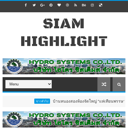
SIAM
HIGHLIGHT
บ้านหนองสองห้องจัดใหญ่ “แห่เทียนพรรษา–ผ้าป่าซาเล
ข่าวทั่วไป