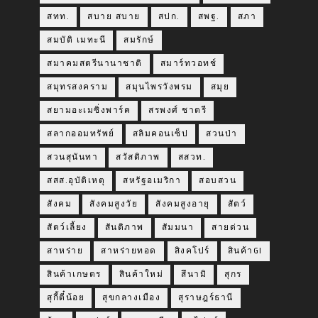
สทท.
สบาย สบาย
สปก.
สพฐ.
สภา
สมบัติ เมทะนี
สมรักษ์
สมาคมสตรีนานาชาติ
สมาร์ทวอทช์
สมุทรสงคราม
สมุนไพรวังพรม
สมุย
สยามอะเมซิ่งพาร์ค
สรพงศ์ ชาตรี
สลากออมทรัพย์
สลิมคอนเซ็ป
สวนป่า
สวนสุนันทา
สวัสดิภาพ
สสวท.
สสส.อุบัติเหตุ
สหรัฐอเมริกา
สอบสวน
สังคม
สังคมสูงวัย
สังคมสูงอายุ
สัตว์
สัตว์เลี้ยง
สันติภาพ
สัมมนา
สายด่วน
สาหร่าย
สาหร่ายทอด
สิงคโปร์
สินค้าGI
สินค้าเกษตร
สินค้าใหม่
สึนามิ
สุกร
สุกี้ตี๋น้อย
สุขกลางเมือง
สุราษฎร์ธานี