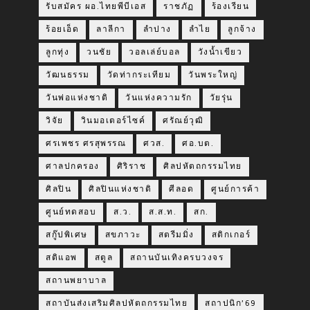
รับสมัคร ผอ.ไทยพีบีเอส
ราชภัฏ
ร้องเรียน
ร้อยเอ็ด
ลาลีกา
ลำปาง
ลำไย
ลูกจ้าง
ลูกทุ่ง
วนชัย
วอลเล่ย์บอล
วังน้ำเขียว
วัฒนธรรม
วัดท่ากระเทียม
วันพระใหญ่
วันพ่อแห่งชาติ
วันแห่งความรัก
วัยรุ่น
วิจัย
วินมอเตอร์ไซค์
ศรัณย์วุฒิ
ศรเพชร ศรสุพรรณ
ศวส.
ศอ.บต.
ศาลปกครอง
ศิริราช
ศิลปหัตถกรรมไทย
ศิลปิน
ศิลปินแห่งชาติ
ศีลอด
ศูนย์การค้า
ศูนย์ทดสอบ
ส.ว.
ส.ส.ท.
สก.
สกู๊ปพิเศษ
สขภาวะ
สตรีมมิ่ง
สติกเกอร์
สติแอพ
สตูล
สถานบันเทิงครบวงจร
สถานพยาบาล
สถาบันส่งเสริมศิลปหัตถกรรมไทย
สถาปนิก’69