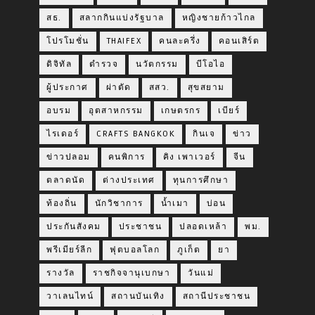
สธ.
สลากกินแบ่งรัฐบาล
หญิงชายก้าวไกล
โปรโมชั่น
THAIFEX
คนละครึ่ง
คอนเสิร์ต
ดิจิทัล
ตำรวจ
นวัตกรรม
บีโอไอ
ผู้ประกาศ
ผ่าตัด
สสว.
สุขสยาม
อบรม
อุตสาหกรรม
เกษตรกร
เบียร์
ไรเดอร์
CRAFTS BANGKOK
กินเจ
ข่าว
ข่าวปลอม
คนพิการ
คิง เพาเวอร์
จีน
ตลาดนัด
ต่างประเทศ
ทุนการศึกษา
ท้องถิ่น
นักวิชาการ
น้ำเมา
บ่อน
ประกันสังคม
ประชาชน
ปลอดเหล้า
พม.
พรีเมียร์ลีก
ฟุตบอลโลก
ภูเก็ต
ยา
รางวัล
ราชกิจจานุเบกษา
วันแม่
วาเลนไทน์
สถานบันเทิง
สถานีประชาชน