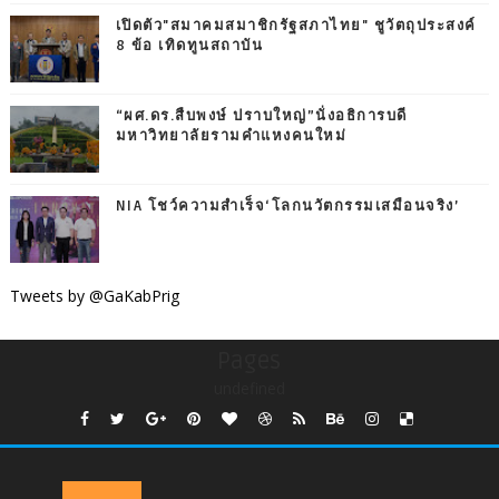
เปิดตัว"สมาคมสมาชิกรัฐสภาไทย" ชูวัตถุประสงค์
8 ข้อ เทิดทูนสถาบัน
“ผศ.ดร.สืบพงษ์ ปราบใหญ่”นั่งอธิการบดี
มหาวิทยาลัยรามคำแหงคนใหม่
NIA โชว์ความสำเร็จ‘โลกนวัตกรรมเสมือนจริง’
Tweets by @GaKabPrig
Pages
undefined