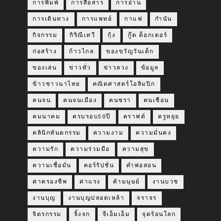
การพิมพ์
การสื่อสาร
การอ่าน
การเดินทาง
การแพทย์
กาแฟ
กำนัน
กิจกรรม
กิริณีเทวี
กุ้ง
กู๊ด ด็อกเตอร์
ก่อสร้าง
ก้าวไกล
ของขวัญวันเด็ก
ของเล่น
ข่าวทั่ว
ข่าวลวง
ข้อมูล
ข้าวชาวนาไทย
คณิตศาสตร์โอลิมปิก
คนจน
คนจนเมือง
คนชรา
คนเชือน
คมนาคม
ครบรอบ50ปี
คราฟต์
ครูหยุย
คลินิกทันตกรรม
ความงาม
ความมั่นคง
ความรัก
ความร่วมมือ
ความสุข
ความเชื่อมั่น
คอร์รัปชั่น
คำพ่อสอน
ค่าครองชีพ
ค่าแรง
ค้ามนุษย์
งานบวช
งานบุญ
งานบุญปลอดเหล้า
จราจร
จิตรกรรม
จิ้งจก
จีเอ็มเอ็ม
จุดร้อนโลก