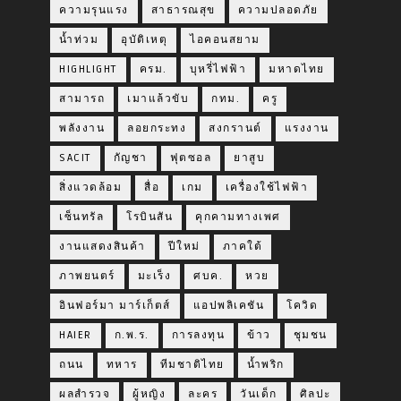
ความรุนแรง
สาธารณสุข
ความปลอดภัย
น้ำท่วม
อุบัติเหตุ
ไอคอนสยาม
HIGHLIGHT
ครม.
บุหรี่ไฟฟ้า
มหาดไทย
สามารถ
เมาแล้วขับ
กทม.
ครู
พลังงาน
ลอยกระทง
สงกรานต์
แรงงาน
SACIT
กัญชา
ฟุตซอล
ยาสูบ
สิ่งแวดล้อม
สื่อ
เกม
เครื่องใช้ไฟฟ้า
เซ็นทรัล
โรบินสัน
คุกคามทางเพศ
งานแสดงสินค้า
ปีใหม่
ภาคใต้
ภาพยนตร์
มะเร็ง
ศบค.
หวย
อินฟอร์มา มาร์เก็ตส์
แอปพลิเคชัน
โควิด
HAIER
ก.พ.ร.
การลงทุน
ข้าว
ชุมชน
ถนน
ทหาร
ทีมชาติไทย
น้ำพริก
ผลสำรวจ
ผู้หญิง
ละคร
วันเด็ก
ศิลปะ