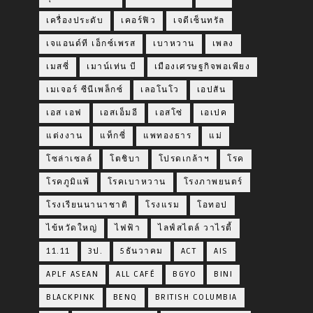
เครื่องประดับ
เคอร์ฟิว
เจดีเซ็นทรัล
เจแอนด์ที เอ็กซ์เพรส
เบาหวาน
เพลง
เมสซี่
เมาน์เท่น บี
เมืองเศรษฐกิจพอเพียง
เมเจอร์ ซีนีเพล็กซ์
เลอโนโว
เอปสัน
เอส เอฟ
เอสเอ็มอี
เอสโซ่
เอเปค
แต่งงาน
แท็กซี่
แพทองธาร
แม่
โซล่าเซลล์
โตชิบา
โปรดเกล้าฯ
โรค
โรคภูมิแพ้
โรคเบาหวาน
โรงภาพยนตร์
โรงเรียนนานาชาติ
โรงแรม
โอทอป
ไข้หวัดใหญ่
ไฟฟ้า
ไลฟ์สไตล์ วาไรตี้
11.11
3ป.
5ธันวาคม
ACT
AIS
APLF ASEAN
ALL CAFÉ
BGYO
BINI
BLACKPINK
BENQ
BRITISH COLUMBIA