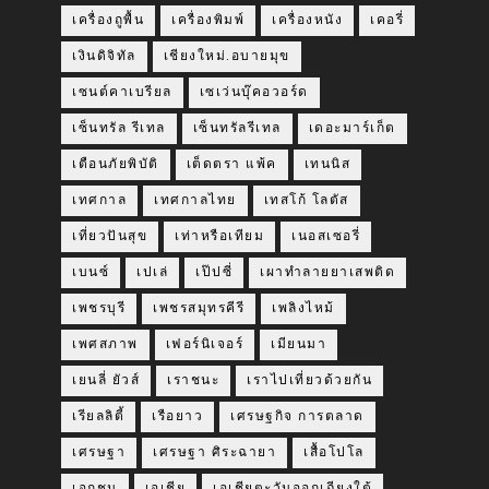
เครื่องถูพื้น
เครื่องพิมพ์
เครื่องหนัง
เคอรี่
เงินดิจิทัล
เชียงใหม่.อบายมุข
เซนต์คาเบรียล
เซเว่นบุ๊คอวอร์ด
เซ็นทรัล รีเทล
เซ็นทรัลรีเทล
เดอะมาร์เก็ต
เตือนภัยพิบัติ
เต็ดตรา แพ้ค
เทนนิส
เทศกาล
เทศกาลไทย
เทสโก้ โลตัส
เที่ยวปันสุข
เท่าหรือเทียม
เนอสเซอรี่
เบนซ์
เปเล่
เป๊ปซี่
เผาทำลายยาเสพติด
เพชรบุรี
เพชรสมุทรคีรี
เพลิงไหม้
เพศสภาพ
เฟอร์นิเจอร์
เมียนมา
เยนลี่ ยัวส์
เราชนะ
เราไปเที่ยวด้วยกัน
เรียลลิตี้
เรือยาว
เศรษฐกิจ การตลาด
เศรษฐา
เศรษฐา ศิระฉายา
เสื้อโปโล
เอกชน
เอเชีย
เอเชียตะวันออกเฉียงใต้