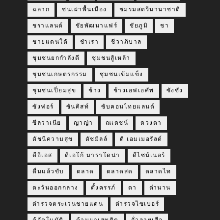
ฉลาก
ชนเผ่าพื้นเมือง
ชมรมสตรีนานาชาติ
ชราแลนด์
ชัยพัฒนาแฟร์
ชัยภูมิ
ชา
ชายแดนใต้
ชำเรา
ชีวาภิบาล
ชุมชนยกกำลังดี
ชุมชนสู้เหล้า
ชุมชนเกษตรกรรม
ชุมชนเข้มแข็ง
ชุมชนเปี่ยมสุข
ช้าง
ช้างเอฟเอคัพ
ซังซัง
ซังฟอร์
ซันคิสท์
ซับคอนไทยแลนด์
ซีลวาเนีย
ญาญ่า
ณเดชน์
ดวงตา
ดัชนีความสุข
ดัชมิลล์
ดิ เอมเมอรัลด์
ดีอีเอส
ดีเอโก้ มาราโดน่า
ดีไซน์เนอร์
ดื่มแล้วขับ
ตลาด
ตลาดสด
ตลาดไท
ตะวันออกกลาง
ตั้งครรภ์
ตา
ตำนาน
ตำรวจตระเวนชายแดน
ตำรวจไซเบอร์