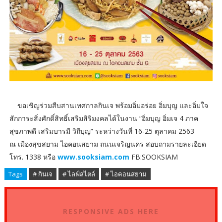
ขอเชิญร่วมสืบสานเทศกาลกินเจ พร้อมอิ่มอร่อย อิ่มบุญ และอิ่มใจ
สักการะสิ่งศักดิ์สิทธิ์เสริมสิริมงคลได้ในงาน “อิ่มบุญ อิ่มเจ 4 ภาค
สุขภาพดี เสริมบารมี วิถีบุญ” ระหว่างวันที่ 16-25 ตุลาคม 2563
ณ เมืองสุขสยาม ไอคอนสยาม ถนนเจริญนคร สอบถามรายละเอียด
โทร. 1338 หรือ
www.sooksiam.com
FB:SOOKSIAM
Tags
# กินเจ
# ไลฟ์สไตล์
# ไอคอนสยาม
RESPONSIVE ADS HERE