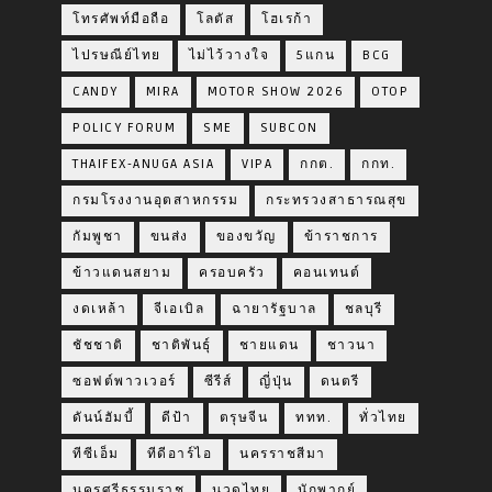
โทรศัพท์มือถือ
โลตัส
โฮเรก้า
ไปรษณีย์ไทย
ไม่ไว้วางใจ
5แกน
BCG
CANDY
MIRA
MOTOR SHOW 2026
OTOP
POLICY FORUM
SME
SUBCON
THAIFEX-ANUGA ASIA
VIPA
กกต.
กกท.
กรมโรงงานอุตสาหกรรม
กระทรวงสาธารณสุข
กัมพูชา
ขนส่ง
ของขวัญ
ข้าราชการ
ข้าวแดนสยาม
ครอบครัว
คอนเทนต์
งดเหล้า
จีเอเบิล
ฉายารัฐบาล
ชลบุรี
ชัชชาติ
ชาติพันธุ์
ชายแดน
ชาวนา
ซอฟต์พาวเวอร์
ซีรีส์
ญี่ปุ่น
ดนตรี
ดันน์ฮัมบี้
ดีป้า
ตรุษจีน
ททท.
ทั่วไทย
ทีซีเอ็ม
ทีดีอาร์ไอ
นครราชสีมา
นครศรีธรรมราช
นวดไทย
นักพากย์