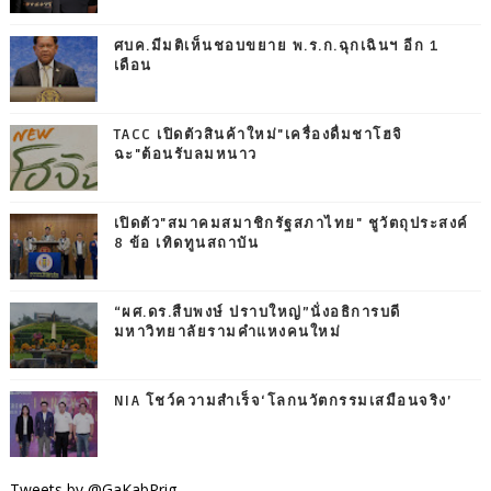
ศบค.มีมติเห็นชอบขยาย พ.ร.ก.ฉุกเฉินฯ อีก 1
เดือน
TACC เปิดตัวสินค้าใหม่"เครื่องดื่มชาโฮจิ
ฉะ"ต้อนรับลมหนาว
เปิดตัว"สมาคมสมาชิกรัฐสภาไทย" ชูวัตถุประสงค์
8 ข้อ เทิดทูนสถาบัน
“ผศ.ดร.สืบพงษ์ ปราบใหญ่”นั่งอธิการบดี
มหาวิทยาลัยรามคำแหงคนใหม่
NIA โชว์ความสำเร็จ‘โลกนวัตกรรมเสมือนจริง’
Tweets by @GaKabPrig