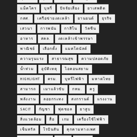
แม็คโคร
บุหรี่
ปัจจัยเสี่ยง
ยาเสพติด
กสศ.
เครือข่ายงดเหล้า
ยานยนต์
ธุรกิจ
เสวนา
การพนัน
กาสิโน
วัคซีน
อาหาร
สคล.
งดเหล้าเข้าพรรษา
พาณิชย์
เลือกตั้ง
แมคโดนัลด์
ความรุนแรง
สาธารณสุข
ความปลอดภัย
น้ำท่วม
อุบัติเหตุ
ไอคอนสยาม
HIGHLIGHT
ครม.
บุหรี่ไฟฟ้า
มหาดไทย
สามารถ
เมาแล้วขับ
กทม.
ครู
พลังงาน
ลอยกระทง
สงกรานต์
แรงงาน
SACIT
กัญชา
ฟุตซอล
ยาสูบ
สิ่งแวดล้อม
สื่อ
เกม
เครื่องใช้ไฟฟ้า
เซ็นทรัล
โรบินสัน
คุกคามทางเพศ