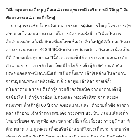
“เมืองสุขสยาม อิ่มบุญ อิ่มเจ 4 ภาค สุขภาพดี เสริมบารมี วิถีบุญ” จัด
ทัพอาหารเจ 4 ภาค ยิ่งใหญ่
นายสุวรรณชัย โลหะวัฒนกุล กรรมการผู้จัดการใหญ่ โครงการสุข
สยาม ณ ไอคอนสยาม กล่าวถึงการจัดงานครั้งนี้ว่า “เพื่อเป็นการ
สืบสานเทศกาลถือศีลกินเจที่คนไทยเชื้อสายจีนถือปฏิบัติสืบทอดกันมา
อย่างยาวนานกว่า 400 ปี ปีนี้นับเป็นการจัดเทศกาลกินเจต่อเนื่องเป็น
ปีที่ 2 ของเมืองสุขสยาม ปีนี้ยังคงคอนเซ็ปท์ อาหารเจจานเด่นระดับ
ตำนาน จาก 4 ภาคทั่วไทย โดยมีไฮไลท์ 7 เต้าหู้ทั่วทิศ รวมตัวกัน
ประชันอัตลักษณ์เด่นหนึ่งเดียวเป็นครั้งแรก เต้าหู้เหลือง ในตำนาน
จากหมู่บ้านพระบาทห้วยต้ม อ.ลี้ จ.ลำพูน เต้าหู้ดำ จากเจ๊อั้ง
อ.โพธาราม จ.ราชบุรี เต้าหู้ขาวแข็งออร์แกนิค จากมาดามเต้าหู้
จ.เชียงใหม่ เต้าหู้ขาวอ่อนใบตองและ ฟองเต้าหู้สด จากเล่งเฮง
กรุงเทพฯ น้ำเต้าหู้100 ปี จาก จ.ขอนแก่น และ เต้าฮวยน้ำขิง จากดา
หลา เต้าฮวย เจ้าเก่าตลาดสมเด็จ กรุงเทพฯ ประชัน 7 เมนูเส้นเจทั่ว
ไทย หมี่เบตง ตราลูกท้อ จ.สงขลา หมี่เตี๊ยว ลิ้มเลี่ยงฮง ราชบุรี ฯลฯ ที่
ห้ามพลาด 7 เมนูเห็ดเจ เห็ดออรินจิย่าง ยากิโซบะเห็ดรวม จากฟาร์ม
เห็ดออร์แกนิค By FF-Farm จ.ปทุมธานี แหนมเนืองเห็ด นิจจังฟาร์ม