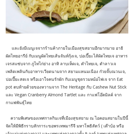
และยังมีเมนูเจจากร้านค้าภายในเมืองสุขสยามอีกมากมาย อาธิ
ผัดไทยอารีย์ กับเมนูผัดไทยเส้นจันท์กุ้งเจ, ปอเปี๊ยะไส้ผัดไทยเจ อาหาร
เจรสแซ่บจาก ภูไทไก่ย่าง อาทิ ลาบเห็ดเจ, ตำไทยเจ, ตำลาวเจ
เพลิดเพลินกับอาหารเวียดนามจาก สยามแหนมเนือง ก๋วยจั๊บณวนเจ,
ปอเปี๊ยะสดเจ หรือเอาใจคนรักผัก กับเมนูชุดรวมหม้อไฟเจ จาก Eat
pot ตบท้ายด้วยของหวานจาก The Heritage กับ Cashew Nut Stick
และ Vegan Cranberry Almond Tartlet และ กาแฟโอ๊ตมิลค์ จาก
กาแฟพันธุ์ไทย
ความพิเศษของเทศกาลกินเจที่เมืองสุขสยาม ณ ไอคอนสยามในปีนี้
จัดให้มีพิธีกราบสักการะขอพรเทพมารีจี มหาโพธิสัตว์ ( เต๊าบ้อ หรือ
เจ้าแม่แห่งดวงดาว) และเทพแห่งดวงดาวทั้ง 9 องค์ (เทพแห่งเทศกาล