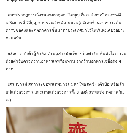
· มหาปรากฏการณ์งานเจมหากุศล “อิ่มบุญ อิ่มเจ 4 ภาค” สุขภาพดี
เสริมบารมี วิถีบุญ รวบรวมสารพันเมนูเจสุดพิเศษร้านอาหารเจต้น
ตำรับชื่อดังและภัตตาคารชั้นนำทั่วประเทศมาไว้ในที่แห่งเดียวอย่าง
ครบครัน
· อลังการ 7 เต้าหู้ทั่วทิศ 7 เมนูสารพัดเห็ด 7 ต้นตำรับเส้นทั่วไทย ร่วม
ด้วยตำรับคาวหวานอาหารเจพร้อมทาน จากร้านอาหารเจชื่อดัง 4
ภาค
· เสริมบารมี สักการะขอพรเทพมารีจี มหาโพธิสัตว์ ( เต๊าบ้อ หรือเจ้า
แม่แห่งดวงดาว)และเทพแห่งดวงดาวทั้ง 9 องค์ (เทพแห่งเทศกาลกิน
เจ)