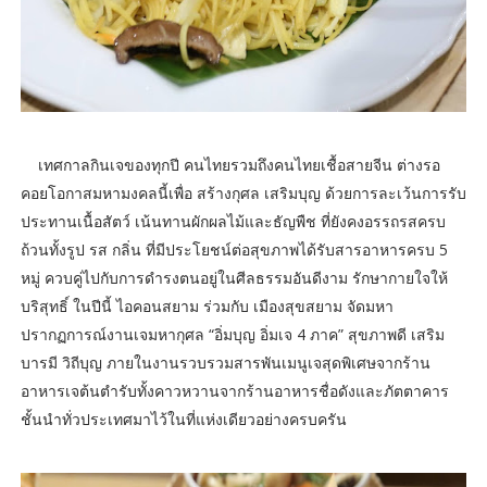
เทศกาลกินเจของทุกปี คนไทยรวมถึงคนไทยเชื้อสายจีน ต่างรอ
คอยโอกาสมหามงคลนี้เพื่อ สร้างกุศล เสริมบุญ ด้วยการละเว้นการรับ
ประทานเนื้อสัตว์ เน้นทานผักผลไม้และธัญพืช ที่ยังคงอรรถรสครบ
ถ้วนทั้งรูป รส กลิ่น ที่มีประโยชน์ต่อสุขภาพได้รับสารอาหารครบ 5
หมู่ ควบคู่ไปกับการดำรงตนอยู่ในศีลธรรมอันดีงาม รักษากายใจให้
บริสุทธิ์ ในปีนี้ ไอคอนสยาม ร่วมกับ เมืองสุขสยาม จัดมหา
ปรากฏการณ์งานเจมหากุศล “อิ่มบุญ อิ่มเจ 4 ภาค” สุขภาพดี เสริม
บารมี วิถีบุญ ภายในงานรวบรวมสารพันเมนูเจสุดพิเศษจากร้าน
อาหารเจต้นตำรับทั้งคาวหวานจากร้านอาหารชื่อดังและภัตตาคาร
ชั้นนำทั่วประเทศมาไว้ในที่แห่งเดียวอย่างครบครัน