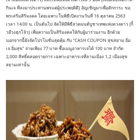
กินเจ ที่ลงมาประทานพรแด่ผู้ประพฤติดี) อัญเชิญมาเพื่อสักการะ ขอ
พรเสริมสิริมงคล โดยเฉพาะในพิธีเปิดงานวันที่ 16 ตุลาคม 2563
เวลา 14.00 น. เป็นต้นไป จัดให้มีพิธีสวดมนต์บูชาเทพแห่งดวงดาว (กิ้
วอ๊วงฮุกโจ้ว) เพื่อความเป็นสิริมงคลให้กับผู้มาร่วมงาน อีกด้วย
นอกจากนี้ยังจัดโปรโมชั่นสุดคุ้ม กับ “CASH COUPON สุขสยาม อิ่ม
เจ อิ่มสุข” จ่ายเพียง 77 บาท ซื้อเมนูอาหารเจได้ 100 บาท จำกัด
2,000 สิทธิ์ตลอดรายการ เฉพาะอาหารเจที่ลานเมือง 1,2 เมืองสุข
สยามเท่านั้น