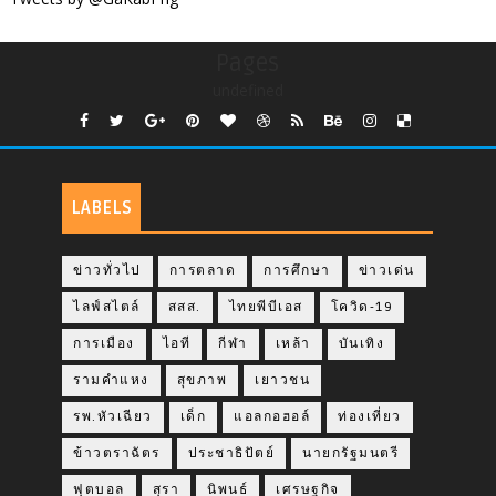
Pages
undefined
LABELS
ข่าวทั่วไป
การตลาด
การศึกษา
ข่าวเด่น
ไลฟ์สไตล์
สสส.
ไทยพีบีเอส
โควิด-19
การเมือง
ไอที
กีฬา
เหล้า
บันเทิง
รามคำแหง
สุขภาพ
เยาวชน
รพ.หัวเฉียว
เด็ก
แอลกอฮอล์
ท่องเที่ยว
ข้าวตราฉัตร
ประชาธิปัตย์
นายกรัฐมนตรี
ฟุตบอล
สุรา
นิพนธ์
เศรษฐกิจ