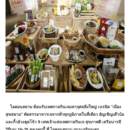
ไอคอนสยาม ต้อนรับเทศกาลกินเจมหากุศลยิ่งใหญ่ เนรมิต “เมือง
สุขสยาม” คัดสรรอาหารเจจากทั่วทุกภูมิภาคในที่เดียว อัญเชิญเต๊าบ้อ
และกิ้วอ้วงฮุดโจ้ว 9 เทพเจ้าแห่งเทศกาลกินเจ
สุขภาพดี
เสริมบารมี
วิถีบุญ 16-25 ตุลาคมนี้ ที่ ไอคอนสยาม ถนนเจริญนคร