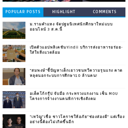
POPULAR POSTS
HIGHLIGHT
COMMENTS
ม.รามคำแหง จัดปฐมนิเทศนักศึกษาใหม่แบบ
ออนไลน์ 3 ส.ค.นี้
เปิดตัวแอปพลิเคชันYindii บริการส่งอาหารอร่อย-
ใส่ใจสิ่งแวดล้อม
"สมพงษ์"ชี้ปัญหาเด็กเยาวชนทวีความรุนแรง คาด
หลุดนอกระบบการศึกษา10 ล้านคน!
อเด็คโก้กรุ๊ป จับมือ กระทรวงแรงงาน เซ็น MOU
โครงการจ้างงานคนพิการเชิงสังคม
"เทวัญ"เชื่อ ชาวโคราชให้อภัย"ช่องส่องผี" แต่เรื่อง
อย่างนี้ต้องไม่เกิดขึ้นอีก