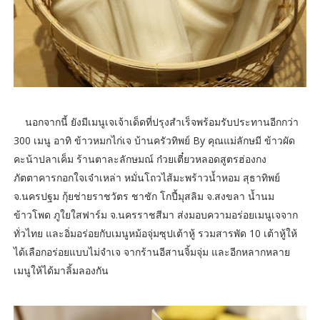
นอกจากนี้ ยังมีเมนูเจเจ้าเด็ดที่ปรุงสำเร็จพร้อมรับประทานอีกกว่า
300 เมนู อาทิ ข้าวหมกไก่เจ บ้านครัวทิพย์ By คุณแม่ลักษมี ข้าวผัด
คะน้าปลาเค็ม ร้านตาละลักษมณ์ ก๋วยเตี๋ยวหลอดสูตรฮ่องกง
ภัตตาคารกอกใจเจ๋าเหล่า หมั่นโถวไส้มะพร้าวน้ำหอม สุธาทิพย์
จ.นครปฐม กุ้ยช่ายราชวัตร ชาชัก โกปี้มุสลิม จ.สงขลา น้ำนม
ข้าวโพด ภูใยใสฟาร์ม จ.นครราชสีมา ส่งมอบความอร่อยเมนูเจจาก
ทั่วไทย และอิ่มอร่อยกับเมนูหม้อจุ่มซุปเต้าหู้ รวมสารพัด 10 เต้าหู้ให้
ได้เลือกอร่อยแบบไม่จำเจ จากร้านอีสานจิ้มจุ่ม และอีกหลากหลาย
เมนูให้ได้มาลิ้มลองกัน