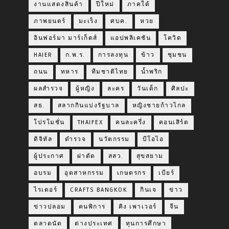
งานแสดงสินค้า
ปีใหม่
ภาคใต้
ภาพยนตร์
มะเร็ง
ศบค.
หวย
อินฟอร์มา มาร์เก็ตส์
แอปพลิเคชัน
โควิด
HAIER
ก.พ.ร.
การลงทุน
ข้าว
ชุมชน
ถนน
ทหาร
ทีมชาติไทย
น้ำพริก
ผลสำรวจ
ผู้หญิง
ละคร
วันเด็ก
ศิลปะ
สธ.
สลากกินแบ่งรัฐบาล
หญิงชายก้าวไกล
โปรโมชั่น
THAIFEX
คนละครึ่ง
คอนเสิร์ต
ดิจิทัล
ตำรวจ
นวัตกรรม
บีโอไอ
ผู้ประกาศ
ผ่าตัด
สสว.
สุขสยาม
อบรม
อุตสาหกรรม
เกษตรกร
เบียร์
ไรเดอร์
CRAFTS BANGKOK
กินเจ
ข่าว
ข่าวปลอม
คนพิการ
คิง เพาเวอร์
จีน
ตลาดนัด
ต่างประเทศ
ทุนการศึกษา