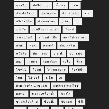
ท้องถิ่น
นักวิชาการ
น้ำเมา
บ่อน
ประกันสังคม
ประชาชน
ปลอดเหล้า
พม.
พรีเมียร์ลีก
ฟุตบอลโลก
ภูเก็ต
ยา
รางวัล
ราชกิจจานุเบกษา
วันแม่
วาเลนไทน์
สถานบันเทิง
สถานีประชาชน
สรพ.
สอศ.
สารคดี
สุขภาพจิต
หนังสือ
หัตถกรรม
อ.อ.ป.
อบายมุข
อย.
เกษตร
เบทาโกร
เอไอ
โกง
โชห่วย
โบลท์
โรงพยาบาล
โอลิมปิก
ไทย
ไฮเออร์
3เอ็ม
AI
กรมการพัฒนาชุมชน
กระทรวงพาณิชย์
กสทช.
ความเหลื่อมล้ำ
ชาวไร่
ชุมชนล้อมรักษ์
ช้อปปิ้ง
ซับคอน
ซีพี