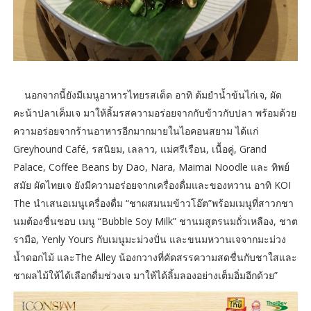
นอกจากนี้ยังมีเมนูอาหารไทยรสเด็ด อาทิ ต้มยำน้ำข้นไก่เจ, ผัด
คะน้าปลาเค็มเจ มาให้ลิ้มรสความอร่อยจากกับข้าวกับปลา พร้อมด้วย
ความอร่อยจากร้านอาหารอีกมากมายในไอคอนสยาม ได้แก่
Greyhound Café, รสนิยม, เลลาว, แม่ศรีเรือน, เนื้อคู่, Grand
Palace, Coffee Beans by Dao, Nara, Maimai Noodle และ ทิพย์
สมัย ผัดไทยเจ ยังมีความอร่อยจากเครื่องดื่มและของหวาน อาทิ KOI
The นำเสนอเมนูเครื่องดื่ม “ชาผสมนมข้าวโอ๊ต”พร้อมเมนูที่สาวกชา
นมต้องชื่นชอบ เมนู “Bubble Soy Milk” ชานมสูตรนมถั่วเหลือง, ชาต
รามือ, Yenly Yours กับเมนูมะม่วงปั่น และขนมหวานเจจากมะม่วง
น้ำดอกไม้ และThe Alley น้องกวางที่คัดสรรความสดชื่นกับชาใสและ
ชาผลไม้ให้ได้เลือกดื่มช่วงเจ มาให้ได้ลิ้มลองอย่างเต็มอิ่มอีกด้วย”