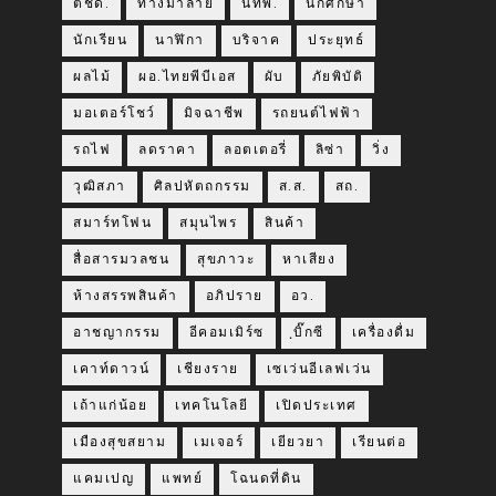
ตชด.
ทางม้าลาย
นทพ.
นักศึกษา
นักเรียน
นาฬิกา
บริจาค
ประยุทธ์
ผลไม้
ผอ.ไทยพีบีเอส
ผับ
ภัยพิบัติ
มอเตอร์โชว์
มิจฉาชีพ
รถยนต์ไฟฟ้า
รถไฟ
ลดราคา
ลอตเตอรี่
ลิซ่า
วิ่ง
วุฒิสภา
ศิลปหัตถกรรม
ส.ส.
สถ.
สมาร์ทโฟน
สมุนไพร
สินค้า
สื่อสารมวลชน
สุขภาวะ
หาเสียง
ห้างสรรพสินค้า
อภิปราย
อว.
อาชญากรรม
อีคอมเมิร์ซ
ฺบิ๊กซี
เครื่องดื่ม
เคาท์ดาวน์
เชียงราย
เซเว่นอีเลฟเว่น
เถ้าแก่น้อย
เทคโนโลยี
เปิดประเทศ
เมืองสุขสยาม
เมเจอร์
เยียวยา
เรียนต่อ
แคมเปญ
แพทย์
โฉนดที่ดิน