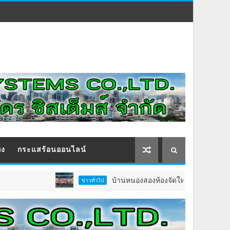
ิง
กระแสร้อนออนไลน์
บ้านหนองสองห้องจัดใหญ่ “แห่เทียนพรรษา–ผ้าป
ข่าวทั่วไป