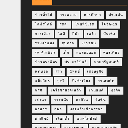
ข่าวทั่วไป
การตลาด
การศึกษา
ข่าวเด่น
ไลฟ์สไตล์
สสส.
ไทยพีบีเอส
โควิด-19
การเมือง
ไอที
กีฬา
เหล้า
บันเทิง
รามคำแหง
สุขภาพ
เยาวชน
รพ.หัวเฉียว
เด็ก
แอลกอฮอล์
ท่องเที่ยว
ข้าวตราฉัตร
ประชาธิปัตย์
นายกรัฐมนตรี
ฟุตบอล
สุรา
นิพนธ์
เศรษฐกิจ
แม็คโคร
บุหรี่
ปัจจัยเสี่ยง
ยาเสพติด
กสศ.
เครือข่ายงดเหล้า
ยานยนต์
ธุรกิจ
เสวนา
การพนัน
กาสิโน
วัคซีน
อาหาร
สคล.
งดเหล้าเข้าพรรษา
พาณิชย์
เลือกตั้ง
แมคโดนัลด์