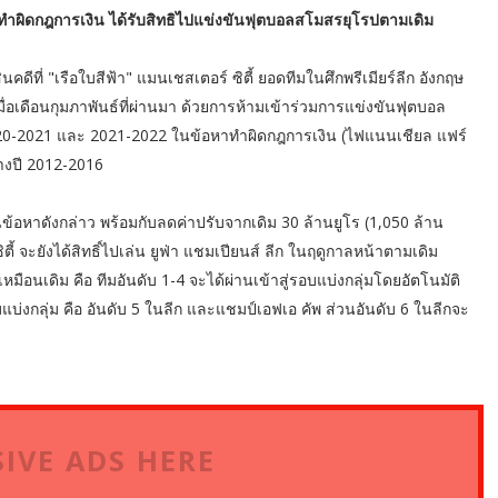
าทำผิดกฎการเงิน ได้รับสิทธิไปแข่งขันฟุตบอลสโมสรยุโรปตามเดิม
ี่ "เรือใบสีฟ้า" แมนเชสเตอร์ ซิตี้ ยอดทีมในศึกพรีเมียร์ลีก อังกฤษ
ื่อเดือนกุมภาพันธ์ที่ผ่านมา ด้วยการห้ามเข้าร่วมการแข่งขันฟุตบอล
 2020-2021 และ 2021-2022 ในข้อหาทำผิดกฎการเงิน (ไฟแนนเชียล แฟร์
งปี 2012-2016
ข้อหาดังกล่าว พร้อมกับลดค่าปรับจากเดิม 30 ล้านยูโร (1,050 ล้าน
ี้ จะยังได้สิทธิ์ไปเล่น ยูฟ่า แชมเปียนส์ ลีก ในฤดูกาลหน้าตามเดิม
เหมือนเดิม คือ ทีมอันดับ 1-4 จะได้ผ่านเข้าสู่รอบแบ่งกลุ่มโดยอัตโนมัติ
รอบแบ่งกลุ่ม คือ อันดับ 5 ในลีก และแชมป์เอฟเอ คัพ ส่วนอันดับ 6 ในลีกจะ
IVE ADS HERE