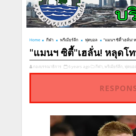
Home
กีฬา
พรีเมียร์ลีก
ฟุตบอล
"แมนฯ ซิตี้"เฮลั่น
"แมนฯ ซิตี้"เฮลั่น! หลุด
กองบรรณาธิการ
6 years ago
กีฬา,
พรีเมียร์ลีก,
ฟุตบอล
RESPONS