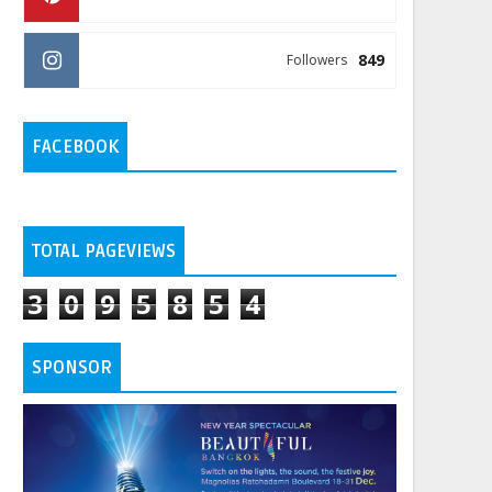
849
Followers
FACEBOOK
TOTAL PAGEVIEWS
3
0
9
5
8
5
4
SPONSOR