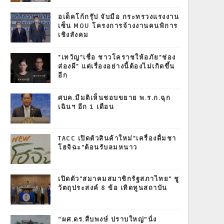
อเด็คโก้กรุ๊ป จับมือ กระทรวงแรงงาน
เซ็น MOU โครงการจ้างงานคนพิการ
เชิงสังคม
"เทวัญ"เชื่อ ชาวโคราชให้อภัย"ช่อง
ส่องผี" แต่เรื่องอย่างนี้ต้องไม่เกิดขึ้น
อีก
ศบค.มีมติเห็นชอบขยาย พ.ร.ก.ฉุก
เฉินฯ อีก 1 เดือน
TACC เปิดตัวสินค้าใหม่"เครื่องดื่มชา
โฮจิฉะ"ต้อนรับลมหนาว
เปิดตัว"สมาคมสมาชิกรัฐสภาไทย" ชู
วัตถุประสงค์ 8 ข้อ เทิดทูนสถาบัน
“ผศ.ดร.สืบพงษ์ ปราบใหญ่”นั่ง