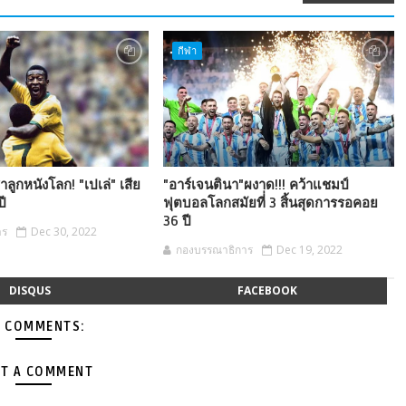
กีฬา
ลูกหนังโลก! "เปเล่" เสีย
"อาร์เจนตินา"ผงาด!!! คว้าแชมป์
ปี
ฟุตบอลโลกสมัยที่่ 3 สิ้นสุดการรอคอย
36 ปี
าร
Dec 30, 2022
กองบรรณาธิการ
Dec 19, 2022
DISQUS
FACEBOOK
 COMMENTS:
T A COMMENT