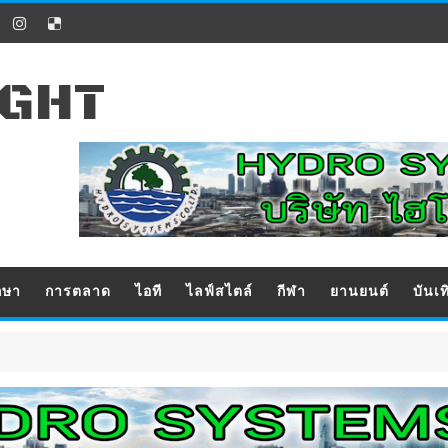
IGHT
กษา
การตลาด
ไอที
ไลฟ์สไตล์
กีฬา
ยานยนต์
บันเท