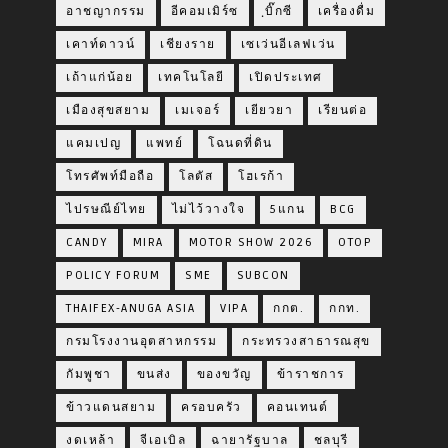
อาชญากรรม
อีคอมเมิร์ซ
ฺบิ๊กซี
เครื่องดื่ม
เคาท์ดาวน์
เชียงราย
เซเว่นอีเลฟเว่น
เถ้าแก่น้อย
เทคโนโลยี
เปิดประเทศ
เมืองสุขสยาม
เมเจอร์
เยียวยา
เรียนต่อ
แคมเปญ
แพทย์
โฉนดที่ดิน
โทรศัพท์มือถือ
โลตัส
โฮเรก้า
ไปรษณีย์ไทย
ไม่ไว้วางใจ
5แกน
BCG
CANDY
MIRA
MOTOR SHOW 2026
OTOP
POLICY FORUM
SME
SUBCON
THAIFEX-ANUGA ASIA
VIPA
กกต.
กกท.
กรมโรงงานอุตสาหกรรม
กระทรวงสาธารณสุข
กัมพูชา
ขนส่ง
ของขวัญ
ข้าราชการ
ข้าวแดนสยาม
ครอบครัว
คอนเทนต์
งดเหล้า
จีเอเบิล
ฉายารัฐบาล
ชลบุรี