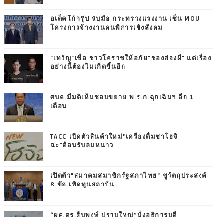
อเด็คโก้กรุ๊ป จับมือ กระทรวงแรงงาน เซ็น MOU
โครงการจ้างงานคนพิการเชิงสังคม
"เทวัญ"เชื่อ ชาวโคราชให้อภัย"ช่องส่องผี" แต่เรื่อง
อย่างนี้ต้องไม่เกิดขึ้นอีก
ศบค.มีมติเห็นชอบขยาย พ.ร.ก.ฉุกเฉินฯ อีก 1
เดือน
TACC เปิดตัวสินค้าใหม่"เครื่องดื่มชาโฮจิ
ฉะ"ต้อนรับลมหนาว
เปิดตัว"สมาคมสมาชิกรัฐสภาไทย" ชูวัตถุประสงค์
8 ข้อ เทิดทูนสถาบัน
“ผศ.ดร.สืบพงษ์ ปราบใหญ่”นั่งอธิการบดี