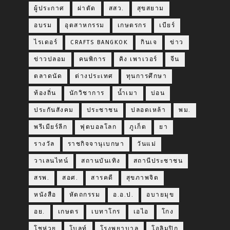
ผู้ประกาศ
ผ่าตัด
สสว.
สุขสยาม
อบรม
อุตสาหกรรม
เกษตรกร
เบียร์
ไรเดอร์
CRAFTS BANGKOK
กินเจ
ข่าว
ข่าวปลอม
คนพิการ
คิง เพาเวอร์
จีน
ตลาดนัด
ต่างประเทศ
ทุนการศึกษา
ท้องถิ่น
นักวิชาการ
น้ำเมา
บ่อน
ประกันสังคม
ประชาชน
ปลอดเหล้า
พม.
พรีเมียร์ลีก
ฟุตบอลโลก
ภูเก็ต
ยา
รางวัล
ราชกิจจานุเบกษา
วันแม่
วาเลนไทน์
สถานบันเทิง
สถานีประชาชน
สรพ.
สอศ.
สารคดี
สุขภาพจิต
หนังสือ
หัตถกรรม
อ.อ.ป.
อบายมุข
อย.
เกษตร
เบทาโกร
เอไอ
โกง
โชห่วย
โบลท์
โรงพยาบาล
โอลิมปิก