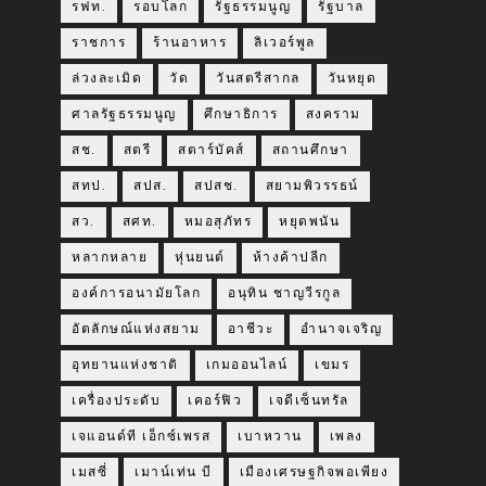
รฟท.
รอบโลก
รัฐธรรมนูญ
รัฐบาล
ราชการ
ร้านอาหาร
ลิเวอร์พูล
ล่วงละเมิด
วัด
วันสตรีสากล
วันหยุด
ศาลรัฐธรรมนูญ
ศึกษาธิการ
สงคราม
สช.
สตรี
สตาร์บัคส์
สถานศึกษา
สทป.
สปส.
สปสช.
สยามพิวรรธน์
สว.
สศท.
หมอสุภัทร
หยุดพนัน
หลากหลาย
หุ่นยนต์
ห้างค้าปลีก
องค์การอนามัยโลก
อนุทิน ชาญวีรกูล
อัตลักษณ์แห่งสยาม
อาชีวะ
อำนาจเจริญ
อุทยานแห่งชาติ
เกมออนไลน์
เขมร
เครื่องประดับ
เคอร์ฟิว
เจดีเซ็นทรัล
เจแอนด์ที เอ็กซ์เพรส
เบาหวาน
เพลง
เมสซี่
เมาน์เท่น บี
เมืองเศรษฐกิจพอเพียง