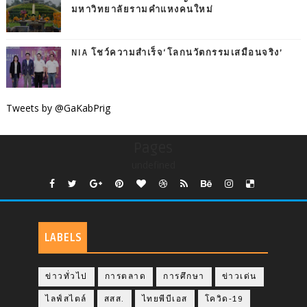
มหาวิทยาลัยรามคำแหงคนใหม่
NIA โชว์ความสำเร็จ‘โลกนวัตกรรมเสมือนจริง’
Tweets by @GaKabPrig
Pages
undefined
LABELS
ข่าวทั่วไป
การตลาด
การศึกษา
ข่าวเด่น
ไลฟ์สไตล์
สสส.
ไทยพีบีเอส
โควิด-19