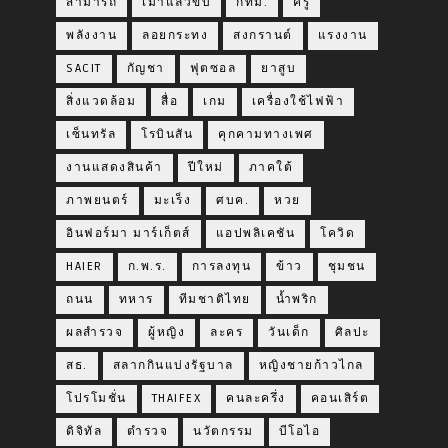
สามารถ
เมาแล้วขับ
กทม.
ครู
พลังงาน
ลอยกระทง
สงกรานต์
แรงงาน
SACIT
กัญชา
ฟุตซอล
ยาสูบ
สิ่งแวดล้อม
สื่อ
เกม
เครื่องใช้ไฟฟ้า
เซ็นทรัล
โรบินสัน
คุกคามทางเพศ
งานแสดงสินค้า
ปีใหม่
ภาคใต้
ภาพยนตร์
มะเร็ง
ศบค.
หวย
อินฟอร์มา มาร์เก็ตส์
แอปพลิเคชัน
โควิด
HAIER
ก.พ.ร.
การลงทุน
ข้าว
ชุมชน
ถนน
ทหาร
ทีมชาติไทย
น้ำพริก
ผลสำรวจ
ผู้หญิง
ละคร
วันเด็ก
ศิลปะ
สธ.
สลากกินแบ่งรัฐบาล
หญิงชายก้าวไกล
โปรโมชั่น
THAIFEX
คนละครึ่ง
คอนเสิร์ต
ดิจิทัล
ตำรวจ
นวัตกรรม
บีโอไอ