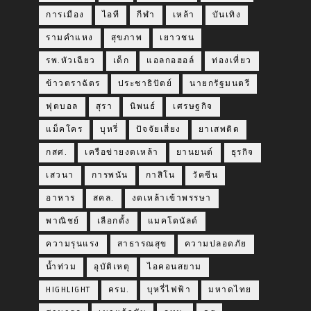
การเมือง
ไอที
กีฬา
เหล้า
บันเทิง
รามคำแหง
สุขภาพ
เยาวชน
รพ.หัวเฉียว
เด็ก
แอลกอฮอล์
ท่องเที่ยว
ข้าวตราฉัตร
ประชาธิปัตย์
นายกรัฐมนตรี
ฟุตบอล
สุรา
นิพนธ์
เศรษฐกิจ
แม็คโคร
บุหรี่
ปัจจัยเสี่ยง
ยาเสพติด
กสศ.
เครือข่ายงดเหล้า
ยานยนต์
ธุรกิจ
เสวนา
การพนัน
กาสิโน
วัคซีน
อาหาร
สคล.
งดเหล้าเข้าพรรษา
พาณิชย์
เลือกตั้ง
แมคโดนัลด์
ความรุนแรง
สาธารณสุข
ความปลอดภัย
น้ำท่วม
อุบัติเหตุ
ไอคอนสยาม
HIGHLIGHT
ครม.
บุหรี่ไฟฟ้า
มหาดไทย