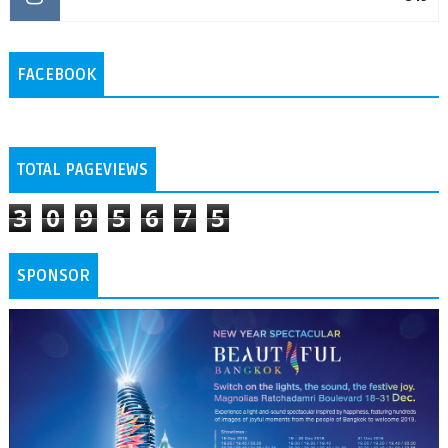
FACEBOOK
TOTAL PAGEVIEWS
3
0
9
5
6
7
5
SPONSOR