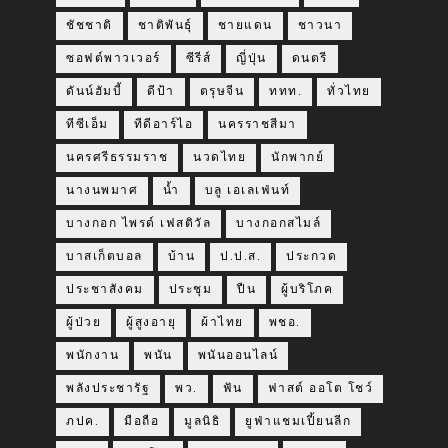
ชัชชาติ
ชาติพันธุ์
ชายแดน
ชาวนา
ซอฟต์พาวเวอร์
ซีรีส์
ญี่ปุ่น
ดนตรี
ดันน์ฮัมบี้
ดีป้า
ตรุษจีน
ททท.
ทั่วไทย
ทีซีเอ็ม
ทีดีอาร์ไอ
นครราชสีมา
นครศรีธรรมราช
นวดไทย
นักพากย์
นางนพมาศ
น้ำ
บลู เอเลเฟ่นท์
บางกอก ไพรด์ เฟสติวัล
บางกอกสไมล์
บาสเก็ตบอล
บ้าน
ป.ป.ส.
ประกวด
ประชาสังคม
ประชุม
ปืน
ผู้บริโภค
ผู้ป่วย
ผู้สูงอายุ
ผ้าไทย
พชอ.
พนักงาน
พนัน
พนันออนไลน์
พลังประชารัฐ
พว.
ฟัน
ฟาสต์ ออโต โชว์
ภปค.
มือถือ
มูลนิธิ
ยูฟ่าแชมเปี้ยนลีก