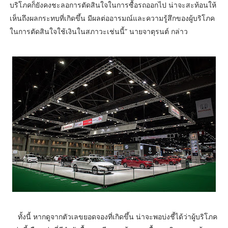
บริโภคก็ยังคงชะลอการตัดสินใจในการซื้อรถออกไป น่าจะสะท้อนให้
เห็นถึงผลกระทบที่เกิดขึ้น มีผลต่ออารมณ์และความรู้สึกของผู้บริโภค
ในการตัดสินใจใช้เงินในสภาวะเช่นนี้” นายจาตุรนต์ กล่าว
ทั้งนี้ หากดูจากตัวเลขยอดจองที่เกิดขึ้น น่าจะพอบ่งชี้ได้ว่าผู้บริโภค