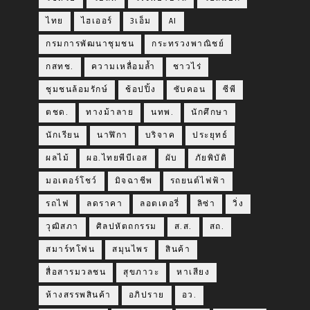
ไทย
ไฮเออร์
3เอ็ม
AI
กรมการพัฒนาชุมชน
กระทรวงพาณิชย์
กสทช.
ความเหลื่อมล้ำ
ชาวไร่
ชุมชนล้อมรักษ์
ช้อปปิ้ง
ซับคอน
ซีพี
ตชด.
ทางม้าลาย
นทพ.
นักศึกษา
นักเรียน
นาฬิกา
บริจาค
ประยุทธ์
ผลไม้
ผอ.ไทยพีบีเอส
ผับ
ภัยพิบัติ
มอเตอร์โชว์
มิจฉาชีพ
รถยนต์ไฟฟ้า
รถไฟ
ลดราคา
ลอตเตอรี่
ลิซ่า
วิ่ง
วุฒิสภา
ศิลปหัตถกรรม
ส.ส.
สถ.
สมาร์ทโฟน
สมุนไพร
สินค้า
สื่อสารมวลชน
สุขภาวะ
หาเสียง
ห้างสรรพสินค้า
อภิปราย
อว.