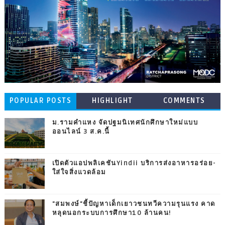
POPULAR POSTS
HIGHLIGHT
COMMENTS
ม.รามคำแหง จัดปฐมนิเทศนักศึกษาใหม่แบบ
ออนไลน์ 3 ส.ค.นี้
เปิดตัวแอปพลิเคชันYindii บริการส่งอาหารอร่อย-
ใส่ใจสิ่งแวดล้อม
"สมพงษ์"ชี้ปัญหาเด็กเยาวชนทวีความรุนแรง คาด
หลุดนอกระบบการศึกษา10 ล้านคน!