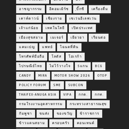
อาชญากรรม
อีคอมเมิร์ซ
ฺบิ๊กซี
เครื่องดื่ม
เคาท์ดาวน์
เชียงราย
เซเว่นอีเลฟเว่น
เถ้าแก่น้อย
เทคโนโลยี
เปิดประเทศ
เมืองสุขสยาม
เมเจอร์
เยียวยา
เรียนต่อ
แคมเปญ
แพทย์
โฉนดที่ดิน
โทรศัพท์มือถือ
โลตัส
โฮเรก้า
ไปรษณีย์ไทย
ไม่ไว้วางใจ
5แกน
BCG
CANDY
MIRA
MOTOR SHOW 2026
OTOP
POLICY FORUM
SME
SUBCON
THAIFEX-ANUGA ASIA
VIPA
กกต.
กกท.
กรมโรงงานอุตสาหกรรม
กระทรวงสาธารณสุข
กัมพูชา
ขนส่ง
ของขวัญ
ข้าราชการ
ข้าวแดนสยาม
ครอบครัว
คอนเทนต์