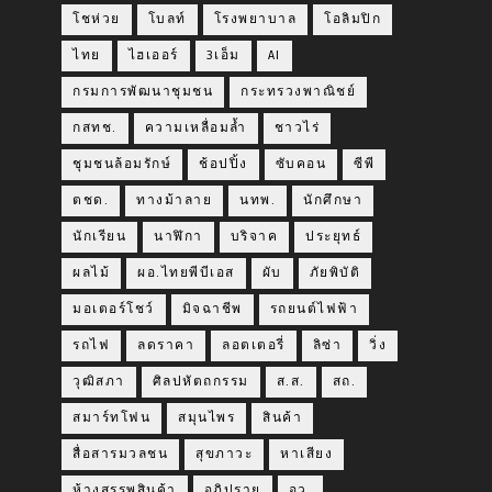
โชห่วย
โบลท์
โรงพยาบาล
โอลิมปิก
ไทย
ไฮเออร์
3เอ็ม
AI
กรมการพัฒนาชุมชน
กระทรวงพาณิชย์
กสทช.
ความเหลื่อมล้ำ
ชาวไร่
ชุมชนล้อมรักษ์
ช้อปปิ้ง
ซับคอน
ซีพี
ตชด.
ทางม้าลาย
นทพ.
นักศึกษา
นักเรียน
นาฬิกา
บริจาค
ประยุทธ์
ผลไม้
ผอ.ไทยพีบีเอส
ผับ
ภัยพิบัติ
มอเตอร์โชว์
มิจฉาชีพ
รถยนต์ไฟฟ้า
รถไฟ
ลดราคา
ลอตเตอรี่
ลิซ่า
วิ่ง
วุฒิสภา
ศิลปหัตถกรรม
ส.ส.
สถ.
สมาร์ทโฟน
สมุนไพร
สินค้า
สื่อสารมวลชน
สุขภาวะ
หาเสียง
ห้างสรรพสินค้า
อภิปราย
อว.