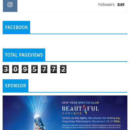
849
Followers
FACEBOOK
TOTAL PAGEVIEWS
3
0
9
5
7
7
2
SPONSOR