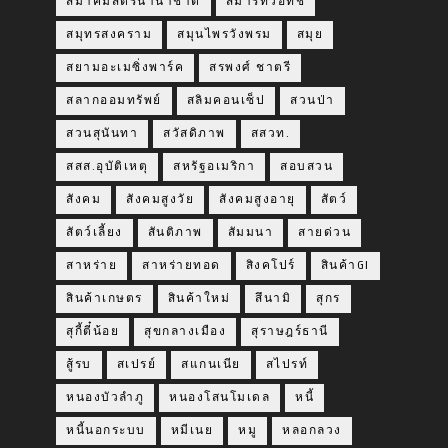
สมาคมสตรีนานาชาติ
สมาร์ทวอทช์
สมุทรสงคราม
สมุนไพรวังพรม
สมุย
สยามอะเมซิ่งพาร์ค
สรพงศ์ ชาตรี
สลากออมทรัพย์
สลิมคอนเซ็ป
สวนป่า
สวนสุนันทา
สวัสดิภาพ
สสวท.
สสส.อุบัติเหตุ
สหรัฐอเมริกา
สอบสวน
สังคม
สังคมสูงวัย
สังคมสูงอายุ
สัตว์
สัตว์เลี้ยง
สันติภาพ
สัมมนา
สายด่วน
สาหร่าย
สาหร่ายทอด
สิงคโปร์
สินค้าGI
สินค้าเกษตร
สินค้าใหม่
สึนามิ
สุกร
สุกี้ตี๋น้อย
สุขกลางเมือง
สุราษฎร์ธานี
สู้รบ
สเปรย์
สแกนเนีย
สไปรท์
หนองบัวลำภู
หนองโสนโมเดล
หนี้
หนี้นอกระบบ
หมีเนย
หมู
หลอกลวง