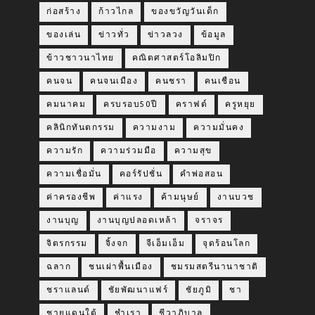
ก่อสร้าง
ก้าวไกล
ของขวัญวันเด็ก
ของเล่น
ข่าวทั่ว
ข่าวลวง
ข้อมูล
ข้าวชาวนาไทย
คณิตศาสตร์โอลิมปิก
คนจน
คนจนเมือง
คนชรา
คนเชือน
คมนาคม
ครบรอบ50ปี
คราฟต์
ครูหยุย
คลินิกทันตกรรม
ความงาม
ความมั่นคง
ความรัก
ความร่วมมือ
ความสุข
ความเชื่อมั่น
คอร์รัปชั่น
คำพ่อสอน
ค่าครองชีพ
ค่าแรง
ค้ามนุษย์
งานบวช
งานบุญ
งานบุญปลอดเหล้า
จราจร
จิตรกรรม
จิ้งจก
จีเอ็มเอ็ม
จุดร้อนโลก
ฉลาก
ชนเผ่าพื้นเมือง
ชมรมสตรีนานาชาติ
ชราแลนด์
ชัยพัฒนาแฟร์
ชัยภูมิ
ชา
ชายแดนใต้
ชำเรา
ชีวาภิบาล