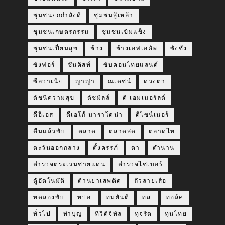
ชุมชนยกกำลังดี
ชุมชนสู้เหล้า
ชุมชนเกษตรกรรม
ชุมชนเข้มแข็ง
ชุมชนเปี่ยมสุข
ช้าง
ช้างเอฟเอคัพ
ซังซัง
ซังฟอร์
ซันคิสท์
ซับคอนไทยแลนด์
ซีลวาเนีย
ญาญ่า
ณเดชน์
ดวงตา
ดัชนีความสุข
ดัชมิลล์
ดิ เอมเมอรัลด์
ดีอีเอส
ดีเอโก้ มาราโดน่า
ดีไซน์เนอร์
ดื่มแล้วขับ
ตลาด
ตลาดสด
ตลาดไท
ตะวันออกกลาง
ตั้งครรภ์
ตา
ตำนาน
ตำรวจตระเวนชายแดน
ตำรวจไซเบอร์
ตู้อัตโนมัติ
ต้านยาเสพติด
ถั่วลายเสือ
ทดลองขับ
ทปอ.
ทมยันตี
ทส.
ทอล์ค
ทั่วไป
ทำบุญ
ทีวีดิจิทัล
ทุจริต
ทุนไทย