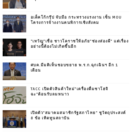
อเด็คโก้กรุ๊ป จับมือ กระทรวงแรงงาน เซ็น MOU
โครงการจ้างงานคนพิการเชิงสังคม
"เทวัญ"เชื่อ ชาวโคราชให้อภัย"ช่องส่องผี" แต่เรื่อง
อย่างนี้ต้องไม่เกิดขึ้นอีก
ศบค.มีมติเห็นชอบขยาย พ.ร.ก.ฉุกเฉินฯ อีก 1
เดือน
TACC เปิดตัวสินค้าใหม่"เครื่องดื่มชาโฮจิ
ฉะ"ต้อนรับลมหนาว
เปิดตัว"สมาคมสมาชิกรัฐสภาไทย" ชูวัตถุประสงค์
8 ข้อ เทิดทูนสถาบัน