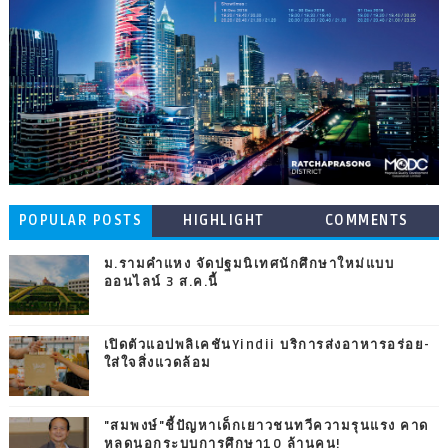
POPULAR POSTS
HIGHLIGHT
COMMENTS
ม.รามคำแหง จัดปฐมนิเทศนักศึกษาใหม่แบบ
ออนไลน์ 3 ส.ค.นี้
เปิดตัวแอปพลิเคชันYindii บริการส่งอาหารอร่อย-
ใส่ใจสิ่งแวดล้อม
"สมพงษ์"ชี้ปัญหาเด็กเยาวชนทวีความรุนแรง คาด
หลุดนอกระบบการศึกษา10 ล้านคน!