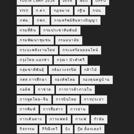
YOUTH CAMP 2026
DEPA
NGO
OPPO
VIVO
ก.ตร.
กฎหมาย
กฐิน
กปน.
กฟผ.
กฟภ.
กรมทรัพย์สินทางปัญญา
กรมที่ดิน
กรมประชาสัมพันธ์
กรมพัฒนาชุมชน
กรมอนามัย
กระบะพลังงานใหม่
กระแสร้อนออนไลน์
กรุงไทย-แอกซ่า
กรุณา บัวคำศรี
กลุ่มชาติพันธุ์
กล้องวงจรปิด
กล้าไม้
กศส.การศึกษา
กองทัพไทย
กองทุนหมู่บ้าน
กอล์ฟ
กาชาด
การการค้าภายใน
การทูตไทย–จีน
การบินไทย
การประปา
การพิมพ์
การสื่อสาร
การอ่าน
การเดินทาง
การแพทย์
กาแฟ
กำนัน
กิจกรรม
กิริณีเทวี
กุ้ง
กู๊ด ด็อกเตอร์