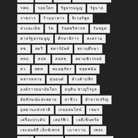
รฟท.
รอบโลก
รัฐธรรมนูญ
รัฐบาล
ราชการ
ร้านอาหาร
ลิเวอร์พูล
ล่วงละเมิด
วัด
วันสตรีสากล
วันหยุด
ศาลรัฐธรรมนูญ
ศึกษาธิการ
สงคราม
สช.
สตรี
สตาร์บัคส์
สถานศึกษา
สทป.
สปส.
สปสช.
สยามพิวรรธน์
สว.
สศท.
หมอสุภัทร
หยุดพนัน
หลากหลาย
หุ่นยนต์
ห้างค้าปลีก
องค์การอนามัยโลก
อนุทิน ชาญวีรกูล
อัตลักษณ์แห่งสยาม
อาชีวะ
อำนาจเจริญ
อุทยานแห่งชาติ
เกมออนไลน์
เขมร
เครื่องประดับ
เคอร์ฟิว
เจดีเซ็นทรัล
เจแอนด์ที เอ็กซ์เพรส
เบาหวาน
เพลง