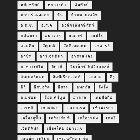
หลักทรัพย์
หอการค้า
หัตศิลป์
หาบเร่แผงลอย
หุ้น
ห้ามขายเหล้า
อ.ต.ช.
อ.ส.ค.
องค์กรพิทักษ์สัตว์
อนันตรา
อนาจาร
อวกาศ
ออปโป้
ออมสิน
อัญมณี
อัลติเมตเกม
อาจารย์
อาชีพ
อาร์เจนตินา
อาสาสมัคร
อาหารเสริม
อิตาลี
อินเด็กซ์ ลิฟวิ่งมอลล์
อินเตอร์แมค
อิมพีเรียลเวิลด์
อิสลาม
อียู
อีวี
อีสปอร์ต
อีสาน
อุทกภัย
อุ๊งอิ๊ง
อเมซอน
อ๊อด คีรีบูน
ฮาลาล
เกมมือถือ
เกาหลี
เกาะสมุย
เกเตอเรด
เข้าพรรษา
เครื่องถูพื้น
เครื่องพิมพ์
เครื่องหนัง
เคอรี่
เงินดิจิทัล
เชียงใหม่.อบายมุข
เซนต์คาเบรียล
เซเว่นบุ๊คอวอร์ด