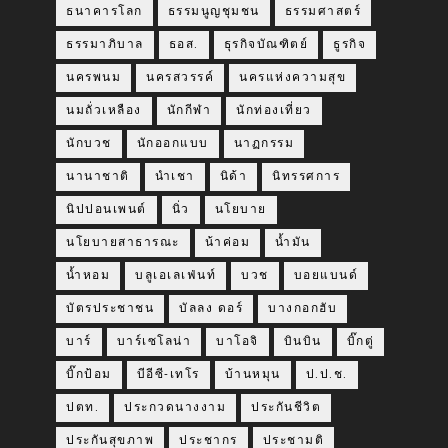
ธนาคารโลก
ธรรมนูญชุมชน
ธรรมศาสตร์
ธรรมาภิบาล
ธอส.
ธุรกิจบัณฑิตย์
ธูรกิจ
นครพนม
นครสวรรค์
นครแห่งความสุข
นมถั่วเหลือง
นักกีฬา
นักท่องเที่ยว
นักบวช
นักออกแบบ
นาฏกรรม
นานาชาติ
นำเชา
นิด้า
นิทรรศการ
นิปปอนเพนต์
นิ่ว
นโยบาย
นโยบายสาธารณะ
น้าค่อม
น้ำมัน
น้ำหอม
บลูเอเลเฟ่นท์
บวช
บอยแบนด์
บัตรประชาชน
บัลลง ดอร์
บางกอกฮับ
บาร์
บาร์เซโลน่า
บาโอจิ
บินบิน
บิ๊กตู่
บิ๊กป้อม
บีอีซี-เทโร
บ้านหมุน
ป.ป.ช.
ปตท.
ประกวดนางงาม
ประกันชีวิต
ประกันสุขภาพ
ประชากร
ประชามติ