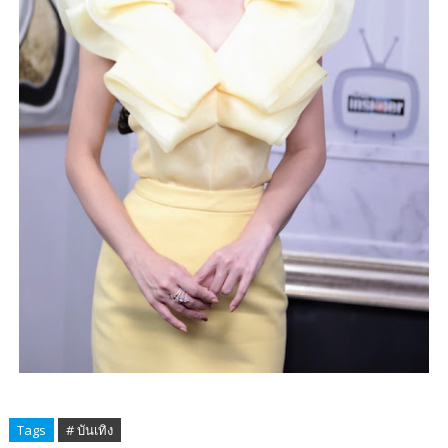
Tags
# บันเทิง