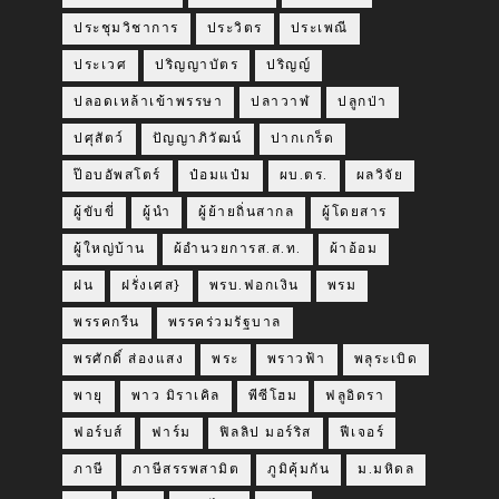
ประชุมวิชาการ
ประวิตร
ประเพณี
ประเวศ
ปริญญาบัตร
ปริญญ์
ปลอดเหล้าเข้าพรรษา
ปลาวาฬ
ปลูกป่า
ปศุสัตว์
ปัญญาภิวัฒน์
ปากเกร็ด
ป๊อบอัพสโตร์
ป๋อมแป๋ม
ผบ.ตร.
ผลวิจัย
ผู้ขับขี่
ผู้นำ
ผู้ย้ายถิ่นสากล
ผู้โดยสาร
ผู้ใหญ่บ้าน
ผ้อำนวยการส.ส.ท.
ผ้าอ้อม
ฝน
ฝรั่งเศส}
พรบ.ฟอกเงิน
พรม
พรรคกรีน
พรรคร่วมรัฐบาล
พรศักดิ์ ส่องแสง
พระ
พราวฟ้า
พลุระเบิด
พายุ
พาว มิราเคิล
พีซีโฮม
ฟลูอิดรา
ฟอร์บส์
ฟาร์ม
ฟิลลิป มอร์ริส
ฟีเจอร์
ภาษี
ภาษีสรรพสามิต
ภูมิคุ้มกัน
ม.มหิดล