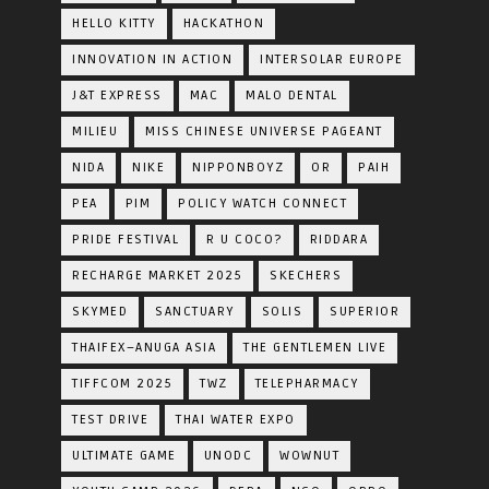
HELLO KITTY
HACKATHON
INNOVATION IN ACTION
INTERSOLAR EUROPE
J&T EXPRESS
MAC
MALO DENTAL
MILIEU
MISS CHINESE UNIVERSE PAGEANT
NIDA
NIKE
NIPPONBOYZ
OR
PAIH
PEA
PIM
POLICY WATCH CONNECT
PRIDE FESTIVAL
R U COCO?
RIDDARA
RECHARGE MARKET 2025
SKECHERS
SKYMED
SANCTUARY
SOLIS
SUPERIOR
THAIFEX–ANUGA ASIA
THE GENTLEMEN LIVE
TIFFCOM 2025
TWZ
TELEPHARMACY
TEST DRIVE
THAI WATER EXPO
ULTIMATE GAME
UNODC
WOWNUT