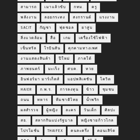
สามารถ
เมาแล้วขับ
กทม.
ครู
พลังงาน
ลอยกระทง
สงกรานต์
แรงงาน
SACIT
กัญชา
ฟุตซอล
ยาสูบ
สิ่งแวดล้อม
สื่อ
เกม
เครื่องใช้ไฟฟ้า
เซ็นทรัล
โรบินสัน
คุกคามทางเพศ
งานแสดงสินค้า
ปีใหม่
ภาคใต้
ภาพยนตร์
มะเร็ง
ศบค.
หวย
อินฟอร์มา มาร์เก็ตส์
แอปพลิเคชัน
โควิด
HAIER
ก.พ.ร.
การลงทุน
ข้าว
ชุมชน
ถนน
ทหาร
ทีมชาติไทย
น้ำพริก
ผลสำรวจ
ผู้หญิง
ละคร
วันเด็ก
ศิลปะ
สธ.
สลากกินแบ่งรัฐบาล
หญิงชายก้าวไกล
โปรโมชั่น
THAIFEX
คนละครึ่ง
คอนเสิร์ต