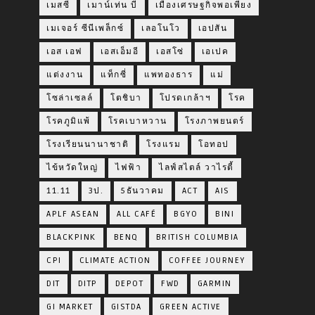
เมสซี่
เมาน์เท่น บี
เมืองเศรษฐกิจพอเพียง
เมเจอร์ ซีนีเพล็กซ์
เลอโนโว
เอปสัน
เอส เอฟ
เอสเอ็มอี
เอสโซ่
เอเปค
แต่งงาน
แท็กซี่
แพทองธาร
แม่
โซล่าเซลล์
โตชิบา
โปรดเกล้าฯ
โรค
โรคภูมิแพ้
โรคเบาหวาน
โรงภาพยนตร์
โรงเรียนนานาชาติ
โรงแรม
โอทอป
ไข้หวัดใหญ่
ไฟฟ้า
ไลฟ์สไตล์ วาไรตี้
11.11
3ป.
5ธันวาคม
ACT
AIS
APLF ASEAN
ALL CAFÉ
BGYO
BINI
BLACKPINK
BENQ
BRITISH COLUMBIA
CPI
CLIMATE ACTION
COFFEE JOURNEY
DIT
DITP
DEPOT
FWD
GARMIN
GI MARKET
GISTDA
GREEN ACTIVE