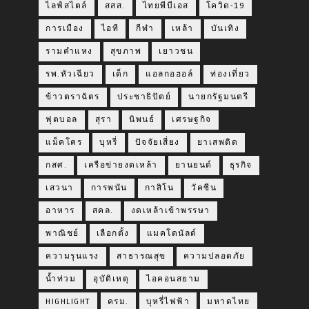
ไลฟ์สไตล์
สสส.
ไทยพีบีเอส
โควิด-19
การเมือง
ไอที
กีฬา
เหล้า
บันเทิง
รามคำแหง
สุขภาพ
เยาวชน
รพ.หัวเฉียว
เด็ก
แอลกอฮอล์
ท่องเที่ยว
ข้าวตราฉัตร
ประชาธิปัตย์
นายกรัฐมนตรี
ฟุตบอล
สุรา
นิพนธ์
เศรษฐกิจ
แม็คโคร
บุหรี่
ปัจจัยเสี่ยง
ยาเสพติด
กสศ.
เครือข่ายงดเหล้า
ยานยนต์
ธุรกิจ
เสวนา
การพนัน
กาสิโน
วัคซีน
อาหาร
สคล.
งดเหล้าเข้าพรรษา
พาณิชย์
เลือกตั้ง
แมคโดนัลด์
ความรุนแรง
สาธารณสุข
ความปลอดภัย
น้ำท่วม
อุบัติเหตุ
ไอคอนสยาม
HIGHLIGHT
ครม.
บุหรี่ไฟฟ้า
มหาดไทย