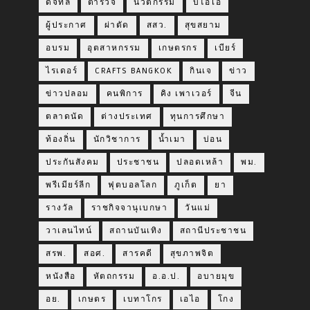
ดิจิทัล
ตำรวจ
นวัตกรรม
บีโอไอ
ผู้ประกาศ
ผ่าตัด
สสว.
สุขสยาม
อบรม
อุตสาหกรรม
เกษตรกร
เบียร์
ไรเดอร์
CRAFTS BANGKOK
กินเจ
ข่าว
ข่าวปลอม
คนพิการ
คิง เพาเวอร์
จีน
ตลาดนัด
ต่างประเทศ
ทุนการศึกษา
ท้องถิ่น
นักวิชาการ
น้ำเมา
บ่อน
ประกันสังคม
ประชาชน
ปลอดเหล้า
พม.
พรีเมียร์ลีก
ฟุตบอลโลก
ภูเก็ต
ยา
รางวัล
ราชกิจจานุเบกษา
วันแม่
วาเลนไทน์
สถานบันเทิง
สถานีประชาชน
สรพ.
สอศ.
สารคดี
สุขภาพจิต
หนังสือ
หัตถกรรม
อ.อ.ป.
อบายมุข
อย.
เกษตร
เบทาโกร
เอไอ
โกง