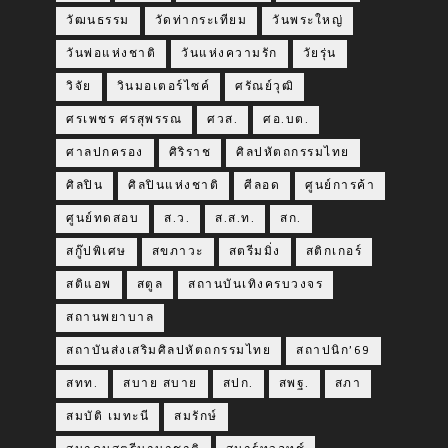
วัฒนธรรม
วัดท่ากระเทียม
วันพระใหญ่
วันพ่อแห่งชาติ
วันแห่งความรัก
วัยรุ่น
วิจัย
วินมอเตอร์ไซค์
ศรัณย์วุฒิ
ศรเพชร ศรสุพรรณ
ศวส.
ศอ.บต.
ศาลปกครอง
ศิริราช
ศิลปหัตถกรรมไทย
ศิลปิน
ศิลปินแห่งชาติ
ศีลอด
ศูนย์การค้า
ศูนย์ทดสอบ
ส.ว.
ส.ส.ท.
สก.
สกู๊ปพิเศษ
สขภาวะ
สตรีมมิ่ง
สติกเกอร์
สติแอพ
สตูล
สถานบันเทิงครบวงจร
สถานพยาบาล
สถาบันส่งเสริมศิลปหัตถกรรมไทย
สถาปนิก’69
สทท.
สบาย สบาย
สปก.
สพฐ.
สภา
สมบัติ เมทะนี
สมรักษ์