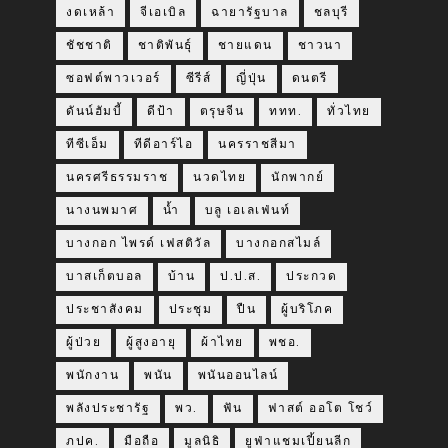
งดเหล้า
จีเอเบิล
ฉายารัฐบาล
ชลบุรี
ชัชชาติ
ชาติพันธุ์
ชายแดน
ชาวนา
ซอฟต์พาวเวอร์
ซีรีส์
ญี่ปุ่น
ดนตรี
ดันน์ฮัมบี้
ดีป้า
ตรุษจีน
ททท.
ทั่วไทย
ทีซีเอ็ม
ทีดีอาร์ไอ
นครราชสีมา
นครศรีธรรมราช
นวดไทย
นักพากย์
นางนพมาศ
น้ำ
บลู เอเลเฟ่นท์
บางกอก ไพรด์ เฟสติวัล
บางกอกสไมล์
บาสเก็ตบอล
บ้าน
ป.ป.ส.
ประกวด
ประชาสังคม
ประชุม
ปืน
ผู้บริโภค
ผู้ป่วย
ผู้สูงอายุ
ผ้าไทย
พชอ.
พนักงาน
พนัน
พนันออนไลน์
พลังประชารัฐ
พว.
ฟัน
ฟาสต์ ออโต โชว์
ภปค.
มือถือ
มูลนิธิ
ยูฟ่าแชมเปี้ยนลีก