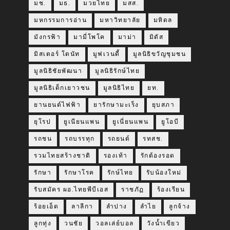
มช.
มธ.
มวยไทย
มสส.
มหกรรมการอ่าน
มหาวิทยาลัย
มหิดล
มังกรฟ้า
มามี่โพโค
มาม่า
มิดัส
มิสเตอร์ โดนัท
มูฟเวนดี้
มูลนิธิขวัญชุมชน
มูลนิธิชัยพัฒนา
มูลนิธิรักษ์ไทย
มูลนิธิเด็กเยาวชน
มูลนิธิไทย
ยท.
ยานยนต์ไฟฟ้า
ยารักษามะเร็ง
ยุบสภา
ยุโรป
ยูเนียนแพน
ยูเนี่ยนแพน
ยูโอบี
รถชน
รถบรรทุก
รถยนต์
รทสช.
รวมไทยสร้างชาติ
รองเท้า
รักต้องรอด
รักษา
รักษาโรค
รักษ์ไทย
รับน้องใหม่
รับสมัคร ผอ.ไทยพีบีเอส
ราชภัฏ
ร้องเรียน
ร้อยเอ็ด
ลาลีกา
ลำปาง
ลำไย
ลูกจ้าง
ลูกทุ่ง
วนชัย
วอลเล่ย์บอล
วังน้ำเขียว