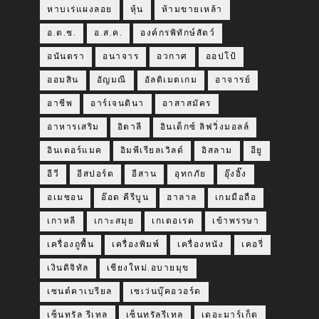
หาบเร่แผงลอย
หุ้น
ห้ามขายเหล้า
อ.ต.ช.
อ.ส.ค.
องค์กรพิทักษ์สัตว์
อนันตรา
อนาจาร
อวกาศ
ออปโป้
ออมสิน
อัญมณี
อัลติเมตเกม
อาจารย์
อาชีพ
อาร์เจนตินา
อาสาสมัคร
อาหารเสริม
อิตาลี
อินเด็กซ์ ลิฟวิ่งมอลล์
อินเตอร์แมค
อิมพีเรียลเวิลด์
อิสลาม
อียู
อีวี
อีสปอร์ต
อีสาน
อุทกภัย
อุ๊งอิ๊ง
อเมซอน
อ๊อด คีรีบูน
ฮาลาล
เกมมือถือ
เกาหลี
เกาะสมุย
เกเตอเรด
เข้าพรรษา
เครื่องถูพื้น
เครื่องพิมพ์
เครื่องหนัง
เคอรี่
เงินดิจิทัล
เชียงใหม่.อบายมุข
เซนต์คาเบรียล
เซเว่นบุ๊คอวอร์ด
เซ็นทรัล รีเทล
เซ็นทรัลรีเทล
เดอะมาร์เก็ต