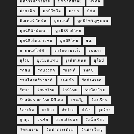
มหกรรมการอ่าน
มหาวิทยาลัย
มหิดล
มังกรฟ้า
มามี่โพโค
มาม่า
มิดัส
มิสเตอร์ โดนัท
มูฟเวนดี้
มูลนิธิขวัญชุมชน
มูลนิธิชัยพัฒนา
มูลนิธิรักษ์ไทย
มูลนิธิเด็กเยาวชน
มูลนิธิไทย
ยท.
ยานยนต์ไฟฟ้า
ยารักษามะเร็ง
ยุบสภา
ยุโรป
ยูเนียนแพน
ยูเนี่ยนแพน
ยูโอบี
รถชน
รถบรรทุก
รถยนต์
รทสช.
รวมไทยสร้างชาติ
รองเท้า
รักต้องรอด
รักษา
รักษาโรค
รักษ์ไทย
รับน้องใหม่
รับสมัคร ผอ.ไทยพีบีเอส
ราชภัฏ
ร้องเรียน
ร้อยเอ็ด
ลาลีกา
ลำปาง
ลำไย
ลูกจ้าง
ลูกทุ่ง
วนชัย
วอลเล่ย์บอล
วังน้ำเขียว
วัฒนธรรม
วัดท่ากระเทียม
วันพระใหญ่