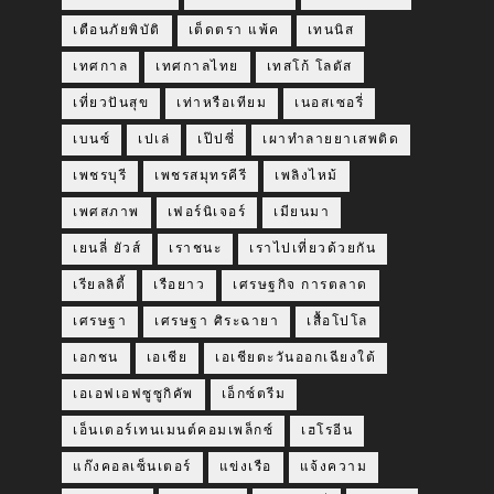
เตือนภัยพิบัติ
เต็ดตรา แพ้ค
เทนนิส
เทศกาล
เทศกาลไทย
เทสโก้ โลตัส
เที่ยวปันสุข
เท่าหรือเทียม
เนอสเซอรี่
เบนซ์
เปเล่
เป๊ปซี่
เผาทำลายยาเสพติด
เพชรบุรี
เพชรสมุทรคีรี
เพลิงไหม้
เพศสภาพ
เฟอร์นิเจอร์
เมียนมา
เยนลี่ ยัวส์
เราชนะ
เราไปเที่ยวด้วยกัน
เรียลลิตี้
เรือยาว
เศรษฐกิจ การตลาด
เศรษฐา
เศรษฐา ศิระฉายา
เสื้อโปโล
เอกชน
เอเชีย
เอเชียตะวันออกเฉียงใต้
เอเอฟเอฟซูซูกิคัพ
เอ็กซ์ตรีม
เอ็นเตอร์เทนเมนต์คอมเพล็กซ์
เฮโรอีน
แก๊งคอลเซ็นเตอร์
แข่งเรือ
แจ้งความ