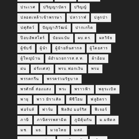
ประเวศ
ปริญญาบัตร
ปริญญ์
ปลอดเหล้าเข้าพรรษา
ปลาวาฬ
ปลูกป่า
ปศุสัตว์
ปัญญาภิวัฒน์
ปากเกร็ด
ป๊อบอัพสโตร์
ป๋อมแป๋ม
ผบ.ตร.
ผลวิจัย
ผู้ขับขี่
ผู้นำ
ผู้ย้ายถิ่นสากล
ผู้โดยสาร
ผู้ใหญ่บ้าน
ผ้อำนวยการส.ส.ท.
ผ้าอ้อม
ฝน
ฝรั่งเศส}
พรบ.ฟอกเงิน
พรม
พรรคกรีน
พรรคร่วมรัฐบาล
พรศักดิ์ ส่องแสง
พระ
พราวฟ้า
พลุระเบิด
พายุ
พาว มิราเคิล
พีซีโฮม
ฟลูอิดรา
ฟอร์บส์
ฟาร์ม
ฟิลลิป มอร์ริส
ฟีเจอร์
ภาษี
ภาษีสรรพสามิต
ภูมิคุ้มกัน
ม.มหิดล
มช.
มธ.
มวยไทย
มสส.