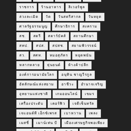
ราชการ
ร้านอาหาร
ลิเวอร์พูล
ล่วงละเมิด
วัด
วันสตรีสากล
วันหยุด
ศาลรัฐธรรมนูญ
ศึกษาธิการ
สงคราม
สช.
สตรี
สตาร์บัคส์
สถานศึกษา
สทป.
สปส.
สปสช.
สยามพิวรรธน์
สว.
สศท.
หมอสุภัทร
หยุดพนัน
หลากหลาย
หุ่นยนต์
ห้างค้าปลีก
องค์การอนามัยโลก
อนุทิน ชาญวีรกูล
อัตลักษณ์แห่งสยาม
อาชีวะ
อำนาจเจริญ
อุทยานแห่งชาติ
เกมออนไลน์
เขมร
เครื่องประดับ
เคอร์ฟิว
เจดีเซ็นทรัล
เจแอนด์ที เอ็กซ์เพรส
เบาหวาน
เพลง
เมสซี่
เมาน์เท่น บี
เมืองเศรษฐกิจพอเพียง