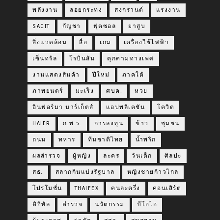
พลังงาน
ลอยกระทง
สงกรานต์
แรงงาน
SACIT
กัญชา
ฟุตซอล
ยาสูบ
สิ่งแวดล้อม
สื่อ
เกม
เครื่องใช้ไฟฟ้า
เซ็นทรัล
โรบินสัน
คุกคามทางเพศ
งานแสดงสินค้า
ปีใหม่
ภาคใต้
ภาพยนตร์
มะเร็ง
ศบค.
หวย
อินฟอร์มา มาร์เก็ตส์
แอปพลิเคชัน
โควิด
HAIER
ก.พ.ร.
การลงทุน
ข้าว
ชุมชน
ถนน
ทหาร
ทีมชาติไทย
น้ำพริก
ผลสำรวจ
ผู้หญิง
ละคร
วันเด็ก
ศิลปะ
สธ.
สลากกินแบ่งรัฐบาล
หญิงชายก้าวไกล
โปรโมชั่น
THAIFEX
คนละครึ่ง
คอนเสิร์ต
ดิจิทัล
ตำรวจ
นวัตกรรม
บีโอไอ