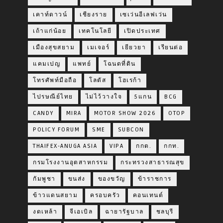
เคาท์ดาวน์
เชียงราย
เซเว่นอีเลฟเว่น
เถ้าแก่น้อย
เทคโนโลยี
เปิดประเทศ
เมืองสุขสยาม
เมเจอร์
เยียวยา
เรียนต่อ
แคมเปญ
แพทย์
โฉนดที่ดิน
โทรศัพท์มือถือ
โลตัส
โฮเรก้า
ไปรษณีย์ไทย
ไม่ไว้วางใจ
5แกน
BCG
CANDY
MIRA
MOTOR SHOW 2026
OTOP
POLICY FORUM
SME
SUBCON
THAIFEX-ANUGA ASIA
VIPA
กกต.
กกท.
กรมโรงงานอุตสาหกรรม
กระทรวงสาธารณสุข
กัมพูชา
ขนส่ง
ของขวัญ
ข้าราชการ
ข้าวแดนสยาม
ครอบครัว
คอนเทนต์
งดเหล้า
จีเอเบิล
ฉายารัฐบาล
ชลบุรี