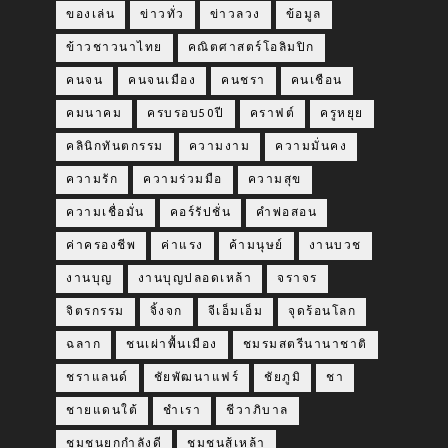
ของเล่น
ข่าวทั่ว
ข่าวลวง
ข้อมูล
ข้าวชาวนาไทย
คณิตศาสตร์โอลิมปิก
คนจน
คนจนเมือง
คนชรา
คนเชือน
คมนาคม
ครบรอบ50ปี
คราฟต์
ครูหยุย
คลินิกทันตกรรม
ความงาม
ความมั่นคง
ความรัก
ความร่วมมือ
ความสุข
ความเชื่อมั่น
คอร์รัปชั่น
คำพ่อสอน
ค่าครองชีพ
ค่าแรง
ค้ามนุษย์
งานบวช
งานบุญ
งานบุญปลอดเหล้า
จราจร
จิตรกรรม
จิ้งจก
จีเอ็มเอ็ม
จุดร้อนโลก
ฉลาก
ชนเผ่าพื้นเมือง
ชมรมสตรีนานาชาติ
ชราแลนด์
ชัยพัฒนาแฟร์
ชัยภูมิ
ชา
ชายแดนใต้
ชำเรา
ชีวาภิบาล
ชุมชนยกกำลังดี
ชุมชนสู้เหล้า