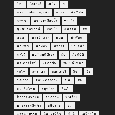
ไทย
ไฮเออร์
3เอ็ม
AI
กรมการพัฒนาชุมชน
กระทรวงพาณิชย์
กสทช.
ความเหลื่อมล้ำ
ชาวไร่
ชุมชนล้อมรักษ์
ช้อปปิ้ง
ซับคอน
ซีพี
ตชด.
ทางม้าลาย
นทพ.
นักศึกษา
นักเรียน
นาฬิกา
บริจาค
ประยุทธ์
ผลไม้
ผอ.ไทยพีบีเอส
ผับ
ภัยพิบัติ
มอเตอร์โชว์
มิจฉาชีพ
รถยนต์ไฟฟ้า
รถไฟ
ลดราคา
ลอตเตอรี่
ลิซ่า
วิ่ง
วุฒิสภา
ศิลปหัตถกรรม
ส.ส.
สถ.
สมาร์ทโฟน
สมุนไพร
สินค้า
สื่อสารมวลชน
สุขภาวะ
หาเสียง
ห้างสรรพสินค้า
อภิปราย
อว.
อาชญากรรม
อีคอมเมิร์ซ
ฺบิ๊กซี
เครื่องดื่ม