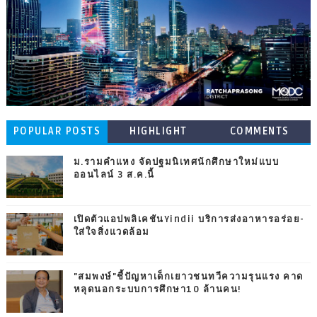
POPULAR POSTS
HIGHLIGHT
COMMENTS
ม.รามคำแหง จัดปฐมนิเทศนักศึกษาใหม่แบบ
ออนไลน์ 3 ส.ค.นี้
เปิดตัวแอปพลิเคชันYindii บริการส่งอาหารอร่อย-
ใส่ใจสิ่งแวดล้อม
"สมพงษ์"ชี้ปัญหาเด็กเยาวชนทวีความรุนแรง คาด
หลุดนอกระบบการศึกษา10 ล้านคน!