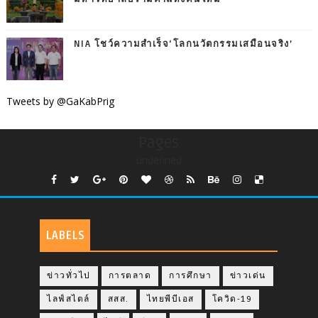
NIA โชว์ความสำเร็จ‘โลกนวัตกรรมเสมือนจริง’
Tweets by @GaKabPrig
Pages
undefined
LABELS
ข่าวทั่วไป
การตลาด
การศึกษา
ข่าวเด่น
ไลฟ์สไตล์
สสส.
ไทยพีบีเอส
โควิด-19