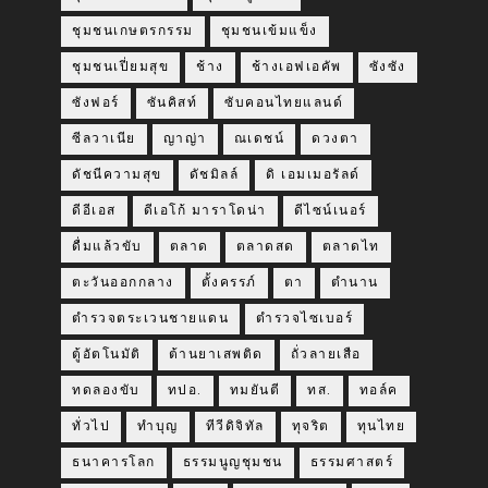
ชุมชนเกษตรกรรม
ชุมชนเข้มแข็ง
ชุมชนเปี่ยมสุข
ช้าง
ช้างเอฟเอคัพ
ซังซัง
ซังฟอร์
ซันคิสท์
ซับคอนไทยแลนด์
ซีลวาเนีย
ญาญ่า
ณเดชน์
ดวงตา
ดัชนีความสุข
ดัชมิลล์
ดิ เอมเมอรัลด์
ดีอีเอส
ดีเอโก้ มาราโดน่า
ดีไซน์เนอร์
ดื่มแล้วขับ
ตลาด
ตลาดสด
ตลาดไท
ตะวันออกกลาง
ตั้งครรภ์
ตา
ตำนาน
ตำรวจตระเวนชายแดน
ตำรวจไซเบอร์
ตู้อัตโนมัติ
ต้านยาเสพติด
ถั่วลายเสือ
ทดลองขับ
ทปอ.
ทมยันตี
ทส.
ทอล์ค
ทั่วไป
ทำบุญ
ทีวีดิจิทัล
ทุจริต
ทุนไทย
ธนาคารโลก
ธรรมนูญชุมชน
ธรรมศาสตร์