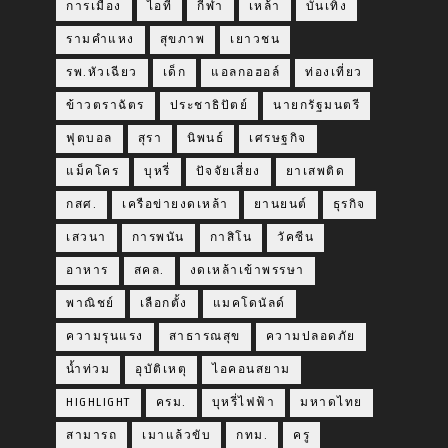
การเมือง
ไอที
กีฬา
เหล้า
บันเทิง
รามคำแหง
สุขภาพ
เยาวชน
รพ.หัวเฉียว
เด็ก
แอลกอฮอล์
ท่องเที่ยว
ข้าวตราฉัตร
ประชาธิปัตย์
นายกรัฐมนตรี
ฟุตบอล
สุรา
นิพนธ์
เศรษฐกิจ
แม็คโคร
บุหรี่
ปัจจัยเสี่ยง
ยาเสพติด
กสศ.
เครือข่ายงดเหล้า
ยานยนต์
ธุรกิจ
เสวนา
การพนัน
กาสิโน
วัคซีน
อาหาร
สคล.
งดเหล้าเข้าพรรษา
พาณิชย์
เลือกตั้ง
แมคโดนัลด์
ความรุนแรง
สาธารณสุข
ความปลอดภัย
น้ำท่วม
อุบัติเหตุ
ไอคอนสยาม
HIGHLIGHT
ครม.
บุหรี่ไฟฟ้า
มหาดไทย
สามารถ
เมาแล้วขับ
กทม.
ครู