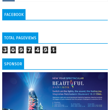
FACEBOOK
TOTAL PAGEVIEWS
3
0
9
7
4
9
1
SPONSOR