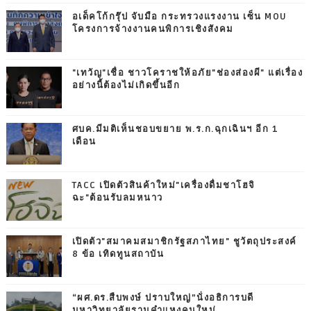
อเด็คโก้กรุ๊ป จับมือ กระทรวงแรงงาน เซ็น MOU
โครงการจ้างงานคนพิการเชิงสังคม
"เทวัญ"เชื่อ ชาวโคราชให้อภัย"ช่องส่องผี" แต่เรื่อง
อย่างนี้ต้องไม่เกิดขึ้นอีก
ศบค.มีมติเห็นชอบขยาย พ.ร.ก.ฉุกเฉินฯ อีก 1
เดือน
TACC เปิดตัวสินค้าใหม่"เครื่องดื่มชาโฮจิ
ฉะ"ต้อนรับลมหนาว
เปิดตัว"สมาคมสมาชิกรัฐสภาไทย" ชูวัตถุประสงค์
8 ข้อ เทิดทูนสถาบัน
“ผศ.ดร.สืบพงษ์ ปราบใหญ่”นั่งอธิการบดี
มหาวิทยาลัยรามคำแหงคนใหม่