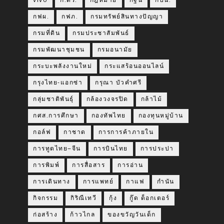
VIVO
ก.ตร.
กฎหมาย
กฐิน
กปน.
กฟผ.
กฟภ.
กรมทรัพย์สินทางปัญญา
กรมที่ดิน
กรมประชาสัมพันธ์
กรมพัฒนาชุมชน
กรมอนามัย
กระบะพลังงานใหม่
กระแสร้อนออนไลน์
กรุงไทย-แอกซ่า
กรุณา บัวคำศรี
กลุ่มชาติพันธุ์
กล้องวงจรปิด
กล้าไม้
กศส.การศึกษา
กองทัพไทย
กองทุนหมู่บ้าน
กอล์ฟ
กาชาด
การการค้าภายใน
การทูตไทย–จีน
การบินไทย
การประปา
การพิมพ์
การสื่อสาร
การอ่าน
การเดินทาง
การแพทย์
กาแฟ
กำนัน
กิจกรรม
กิริณีเทวี
กุ้ง
กู๊ด ด็อกเตอร์
ก่อสร้าง
ก้าวไกล
ของขวัญวันเด็ก