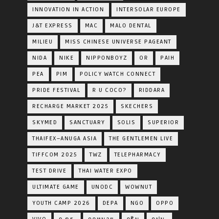
INNOVATION IN ACTION
INTERSOLAR EUROPE
J&T EXPRESS
MAC
MALO DENTAL
MILIEU
MISS CHINESE UNIVERSE PAGEANT
NIDA
NIKE
NIPPONBOYZ
OR
PAIH
PEA
PIM
POLICY WATCH CONNECT
PRIDE FESTIVAL
R U COCO?
RIDDARA
RECHARGE MARKET 2025
SKECHERS
SKYMED
SANCTUARY
SOLIS
SUPERIOR
THAIFEX–ANUGA ASIA
THE GENTLEMEN LIVE
TIFFCOM 2025
TWZ
TELEPHARMACY
TEST DRIVE
THAI WATER EXPO
ULTIMATE GAME
UNODC
WOWNUT
YOUTH CAMP 2026
DEPA
NGO
OPPO