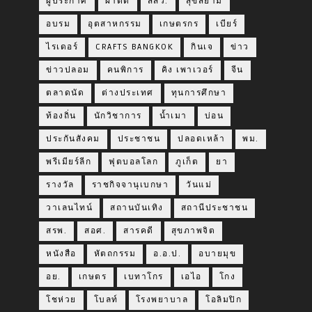
ผู้ประกาศ
ผ่าตัด
สสว.
สุขสยาม
อบรม
อุตสาหกรรม
เกษตรกร
เบียร์
ไรเดอร์
CRAFTS BANGKOK
กินเจ
ข่าว
ข่าวปลอม
คนพิการ
คิง เพาเวอร์
จีน
ตลาดนัด
ต่างประเทศ
ทุนการศึกษา
ท้องถิ่น
นักวิชาการ
น้ำเมา
บ่อน
ประกันสังคม
ประชาชน
ปลอดเหล้า
พม.
พรีเมียร์ลีก
ฟุตบอลโลก
ภูเก็ต
ยา
รางวัล
ราชกิจจานุเบกษา
วันแม่
วาเลนไทน์
สถานบันเทิง
สถานีประชาชน
สรพ.
สอศ.
สารคดี
สุขภาพจิต
หนังสือ
หัตถกรรม
อ.อ.ป.
อบายมุข
อย.
เกษตร
เบทาโกร
เอไอ
โกง
โชห่วย
โบลท์
โรงพยาบาล
โอลิมปิก