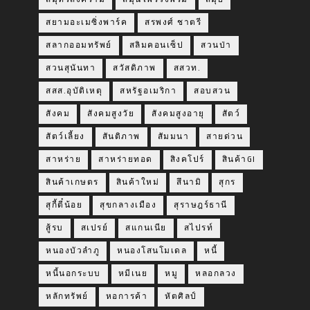
สยามอะเมซิ่งพาร์ค
สรพงศ์ ชาตรี
สลากออมทรัพย์
สลิมคอนเซ็ป
สวนป่า
สวนสุนันทา
สวัสดิภาพ
สสวท.
สสส.อุบัติเหตุ
สหรัฐอเมริกา
สอบสวน
สังคม
สังคมสูงวัย
สังคมสูงอายุ
สัตว์
สัตว์เลี้ยง
สันติภาพ
สัมมนา
สายด่วน
สาหร่าย
สาหร่ายทอด
สิงคโปร์
สินค้าGI
สินค้าเกษตร
สินค้าใหม่
สึนามิ
สุกร
สุกี้ตี๋น้อย
สุขกลางเมือง
สุราษฎร์ธานี
สู้รบ
สเปรย์
สแกนเนีย
สไปรท์
หนองบัวลำภู
หนองโสนโมเดล
หนี้
หนี้นอกระบบ
หมีเนย
หมู
หลอกลวง
หลักทรัพย์
หอการค้า
หัตศิลป์