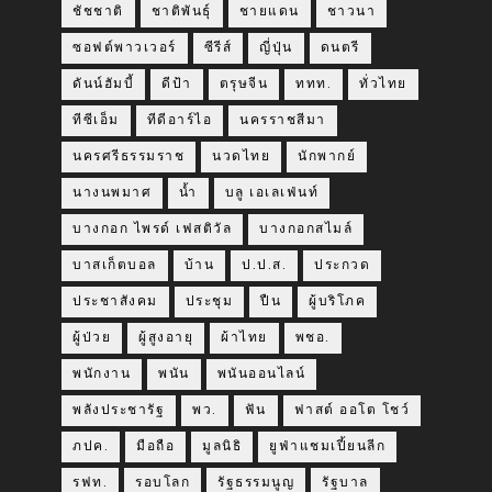
ชัชชาติ
ชาติพันธุ์
ชายแดน
ชาวนา
ซอฟต์พาวเวอร์
ซีรีส์
ญี่ปุ่น
ดนตรี
ดันน์ฮัมบี้
ดีป้า
ตรุษจีน
ททท.
ทั่วไทย
ทีซีเอ็ม
ทีดีอาร์ไอ
นครราชสีมา
นครศรีธรรมราช
นวดไทย
นักพากย์
นางนพมาศ
น้ำ
บลู เอเลเฟ่นท์
บางกอก ไพรด์ เฟสติวัล
บางกอกสไมล์
บาสเก็ตบอล
บ้าน
ป.ป.ส.
ประกวด
ประชาสังคม
ประชุม
ปืน
ผู้บริโภค
ผู้ป่วย
ผู้สูงอายุ
ผ้าไทย
พชอ.
พนักงาน
พนัน
พนันออนไลน์
พลังประชารัฐ
พว.
ฟัน
ฟาสต์ ออโต โชว์
ภปค.
มือถือ
มูลนิธิ
ยูฟ่าแชมเปี้ยนลีก
รฟท.
รอบโลก
รัฐธรรมนูญ
รัฐบาล