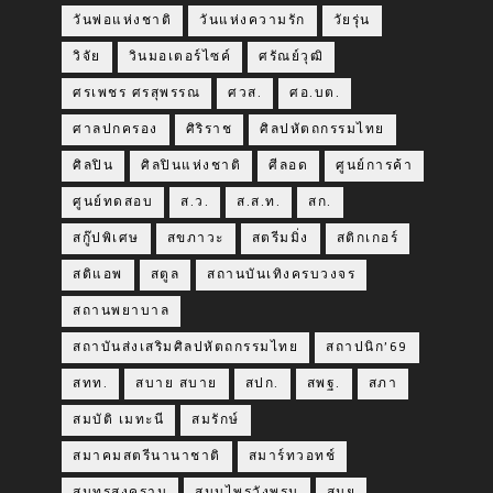
วันพ่อแห่งชาติ
วันแห่งความรัก
วัยรุ่น
วิจัย
วินมอเตอร์ไซค์
ศรัณย์วุฒิ
ศรเพชร ศรสุพรรณ
ศวส.
ศอ.บต.
ศาลปกครอง
ศิริราช
ศิลปหัตถกรรมไทย
ศิลปิน
ศิลปินแห่งชาติ
ศีลอด
ศูนย์การค้า
ศูนย์ทดสอบ
ส.ว.
ส.ส.ท.
สก.
สกู๊ปพิเศษ
สขภาวะ
สตรีมมิ่ง
สติกเกอร์
สติแอพ
สตูล
สถานบันเทิงครบวงจร
สถานพยาบาล
สถาบันส่งเสริมศิลปหัตถกรรมไทย
สถาปนิก’69
สทท.
สบาย สบาย
สปก.
สพฐ.
สภา
สมบัติ เมทะนี
สมรักษ์
สมาคมสตรีนานาชาติ
สมาร์ทวอทช์
สมุทรสงคราม
สมุนไพรวังพรม
สมุย