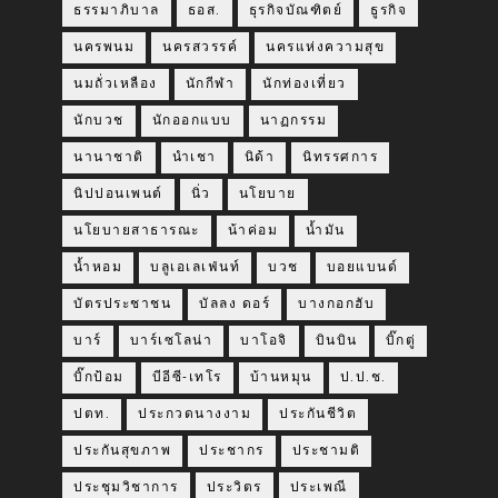
ธรรมาภิบาล
ธอส.
ธุรกิจบัณฑิตย์
ธูรกิจ
นครพนม
นครสวรรค์
นครแห่งความสุข
นมถั่วเหลือง
นักกีฬา
นักท่องเที่ยว
นักบวช
นักออกแบบ
นาฏกรรม
นานาชาติ
นำเชา
นิด้า
นิทรรศการ
นิปปอนเพนต์
นิ่ว
นโยบาย
นโยบายสาธารณะ
น้าค่อม
น้ำมัน
น้ำหอม
บลูเอเลเฟ่นท์
บวช
บอยแบนด์
บัตรประชาชน
บัลลง ดอร์
บางกอกฮับ
บาร์
บาร์เซโลน่า
บาโอจิ
บินบิน
บิ๊กตู่
บิ๊กป้อม
บีอีซี-เทโร
บ้านหมุน
ป.ป.ช.
ปตท.
ประกวดนางงาม
ประกันชีวิต
ประกันสุขภาพ
ประชากร
ประชามติ
ประชุมวิชาการ
ประวิตร
ประเพณี