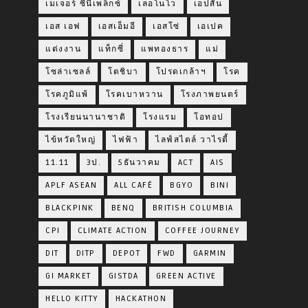
เมเจอร์ ซีนีเพล็กซ์
เลอโนโว
เอปสัน
เอส เอฟ
เอสเอ็มอี
เอสโซ่
เอเปค
แต่งงาน
แท็กซี่
แพทองธาร
แม่
โซล่าเซลล์
โตชิบา
โปรดเกล้าฯ
โรค
โรคภูมิแพ้
โรคเบาหวาน
โรงภาพยนตร์
โรงเรียนนานาชาติ
โรงแรม
โอทอป
ไข้หวัดใหญ่
ไฟฟ้า
ไลฟ์สไตล์ วาไรตี้
11.11
3ป.
5ธันวาคม
ACT
AIS
APLF ASEAN
ALL CAFÉ
BGYO
BINI
BLACKPINK
BENQ
BRITISH COLUMBIA
CPI
CLIMATE ACTION
COFFEE JOURNEY
DIT
DITP
DEPOT
FWD
GARMIN
GI MARKET
GISTDA
GREEN ACTIVE
HELLO KITTY
HACKATHON