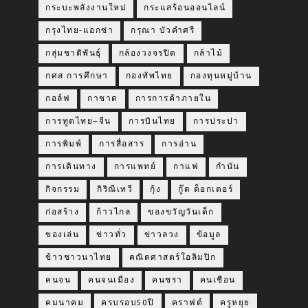
กระบะพลังงานใหม่
กระแสร้อนออนไลน์
กรุงไทย-แอกซ่า
กรุณา บัวคำศรี
กลุ่มชาติพันธุ์
กล้องวงจรปิด
กล้าไม้
กศส.การศึกษา
กองทัพไทย
กองทุนหมู่บ้าน
กอล์ฟ
กาชาด
การการค้าภายใน
การทูตไทย–จีน
การบินไทย
การประปา
การพิมพ์
การสื่อสาร
การอ่าน
การเดินทาง
การแพทย์
กาแฟ
กำนัน
กิจกรรม
กิริณีเทวี
กุ้ง
กู๊ด ด็อกเตอร์
ก่อสร้าง
ก้าวไกล
ของขวัญวันเด็ก
ของเล่น
ข่าวทั่ว
ข่าวลวง
ข้อมูล
ข้าวชาวนาไทย
คณิตศาสตร์โอลิมปิก
คนจน
คนจนเมือง
คนชรา
คนเชือน
คมนาคม
ครบรอบ50ปี
คราฟต์
ครูหยุย