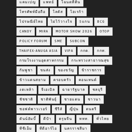
แคมเปญ
แพทย์
โฉนดที่ดิน
โทรศัพท์มือถือ
โลตัส
โฮเรก้า
ไปรษณีย์ไทย
ไม่ไว้วางใจ
5แกน
BCG
CANDY
MIRA
MOTOR SHOW 2026
OTOP
POLICY FORUM
SME
SUBCON
THAIFEX-ANUGA ASIA
VIPA
กกต.
กกท.
กรมโรงงานอุตสาหกรรม
กระทรวงสาธารณสุข
กัมพูชา
ขนส่ง
ของขวัญ
ข้าราชการ
ข้าวแดนสยาม
ครอบครัว
คอนเทนต์
งดเหล้า
จีเอเบิล
ฉายารัฐบาล
ชลบุรี
ชัชชาติ
ชาติพันธุ์
ชายแดน
ชาวนา
ซอฟต์พาวเวอร์
ซีรีส์
ญี่ปุ่น
ดนตรี
ดันน์ฮัมบี้
ดีป้า
ตรุษจีน
ททท.
ทั่วไทย
ทีซีเอ็ม
ทีดีอาร์ไอ
นครราชสีมา