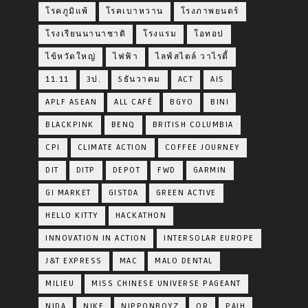
โรคภูมิแพ้
โรคเบาหวาน
โรงภาพยนตร์
โรงเรียนนานาชาติ
โรงแรม
โอทอป
ไข้หวัดใหญ่
ไฟฟ้า
ไลฟ์สไตล์ วาไรตี้
11.11
3ป.
5ธันวาคม
ACT
AIS
APLF ASEAN
ALL CAFÉ
BGYO
BINI
BLACKPINK
BENQ
BRITISH COLUMBIA
CPI
CLIMATE ACTION
COFFEE JOURNEY
DIT
DITP
DEPOT
FWD
GARMIN
GI MARKET
GISTDA
GREEN ACTIVE
HELLO KITTY
HACKATHON
INNOVATION IN ACTION
INTERSOLAR EUROPE
J&T EXPRESS
MAC
MALO DENTAL
MILIEU
MISS CHINESE UNIVERSE PAGEANT
NIDA
NIKE
NIPPONBOYZ
OR
PAIH