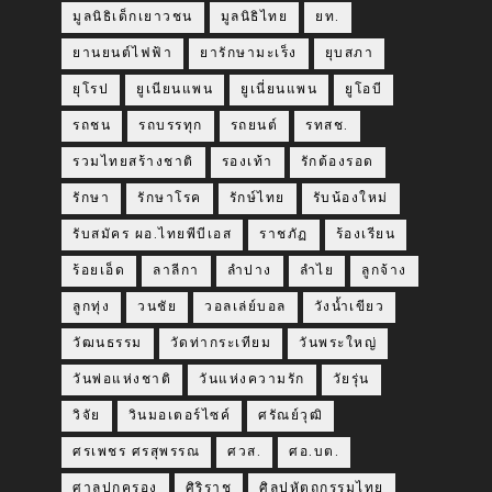
มูลนิธิเด็กเยาวชน
มูลนิธิไทย
ยท.
ยานยนต์ไฟฟ้า
ยารักษามะเร็ง
ยุบสภา
ยุโรป
ยูเนียนแพน
ยูเนี่ยนแพน
ยูโอบี
รถชน
รถบรรทุก
รถยนต์
รทสช.
รวมไทยสร้างชาติ
รองเท้า
รักต้องรอด
รักษา
รักษาโรค
รักษ์ไทย
รับน้องใหม่
รับสมัคร ผอ.ไทยพีบีเอส
ราชภัฏ
ร้องเรียน
ร้อยเอ็ด
ลาลีกา
ลำปาง
ลำไย
ลูกจ้าง
ลูกทุ่ง
วนชัย
วอลเล่ย์บอล
วังน้ำเขียว
วัฒนธรรม
วัดท่ากระเทียม
วันพระใหญ่
วันพ่อแห่งชาติ
วันแห่งความรัก
วัยรุ่น
วิจัย
วินมอเตอร์ไซค์
ศรัณย์วุฒิ
ศรเพชร ศรสุพรรณ
ศวส.
ศอ.บต.
ศาลปกครอง
ศิริราช
ศิลปหัตถกรรมไทย