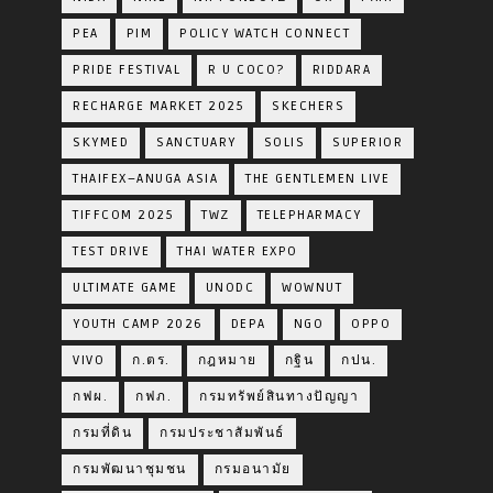
PEA
PIM
POLICY WATCH CONNECT
PRIDE FESTIVAL
R U COCO?
RIDDARA
RECHARGE MARKET 2025
SKECHERS
SKYMED
SANCTUARY
SOLIS
SUPERIOR
THAIFEX–ANUGA ASIA
THE GENTLEMEN LIVE
TIFFCOM 2025
TWZ
TELEPHARMACY
TEST DRIVE
THAI WATER EXPO
ULTIMATE GAME
UNODC
WOWNUT
YOUTH CAMP 2026
DEPA
NGO
OPPO
VIVO
ก.ตร.
กฎหมาย
กฐิน
กปน.
กฟผ.
กฟภ.
กรมทรัพย์สินทางปัญญา
กรมที่ดิน
กรมประชาสัมพันธ์
กรมพัฒนาชุมชน
กรมอนามัย