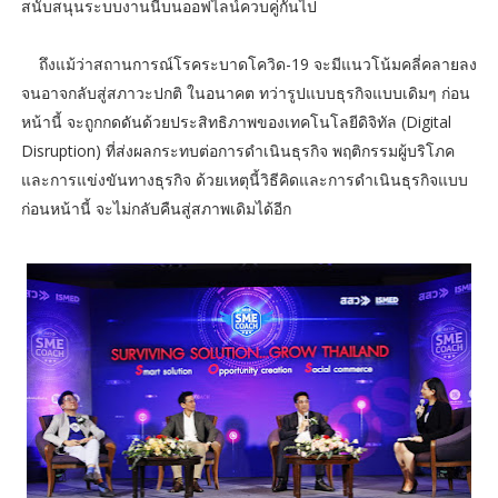
สนับสนุนระบบงานนี้บนออฟไลน์ควบคู่กันไป
ถึงแม้ว่าสถานการณ์โรคระบาดโควิด-19 จะมีแนวโน้มคลี่คลายลง
จนอาจกลับสู่สภาวะปกติ ในอนาคต ทว่ารูปแบบธุรกิจแบบเดิมๆ ก่อน
หน้านี้ จะถูกกดดันด้วยประสิทธิภาพของเทคโนโลยีดิจิทัล (Digital
Disruption) ที่ส่งผลกระทบต่อการดำเนินธุรกิจ พฤติกรรมผู้บริโภค
และการแข่งขันทางธุรกิจ ด้วยเหตุนี้วิธีคิดและการดำเนินธุรกิจแบบ
ก่อนหน้านี้ จะไม่กลับคืนสู่สภาพเดิมได้อีก