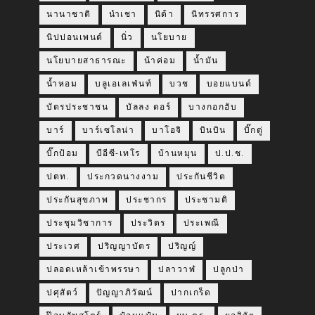
นานาชาติ
นำเชา
นิด้า
นิทรรศการ
นิปปอนเพนต์
นิ่ว
นโยบาย
นโยบายสาธารณะ
น้าค่อม
น้ำมัน
น้ำหอม
บลูเอเลเฟ่นท์
บวช
บอยแบนด์
บัตรประชาชน
บัลลง ดอร์
บางกอกฮับ
บาร์
บาร์เซโลน่า
บาโอจิ
บินบิน
บิ๊กตู่
บิ๊กป้อม
บีอีซี-เทโร
บ้านหมุน
ป.ป.ช.
ปตท.
ประกวดนางงาม
ประกันชีวิต
ประกันสุขภาพ
ประชากร
ประชามติ
ประชุมวิชาการ
ประวิตร
ประเพณี
ประเวศ
ปริญญาบัตร
ปริญญ์
ปลอดเหล้าเข้าพรรษา
ปลาวาฬ
ปลูกป่า
ปศุสัตว์
ปัญญาภิวัฒน์
ปากเกร็ด