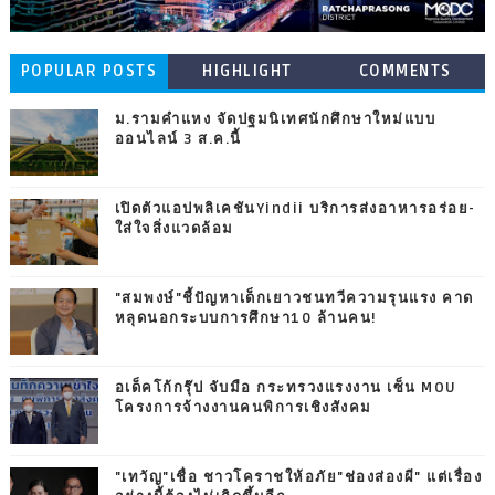
POPULAR POSTS
HIGHLIGHT
COMMENTS
ม.รามคำแหง จัดปฐมนิเทศนักศึกษาใหม่แบบ
ออนไลน์ 3 ส.ค.นี้
เปิดตัวแอปพลิเคชันYindii บริการส่งอาหารอร่อย-
ใส่ใจสิ่งแวดล้อม
"สมพงษ์"ชี้ปัญหาเด็กเยาวชนทวีความรุนแรง คาด
หลุดนอกระบบการศึกษา10 ล้านคน!
อเด็คโก้กรุ๊ป จับมือ กระทรวงแรงงาน เซ็น MOU
โครงการจ้างงานคนพิการเชิงสังคม
"เทวัญ"เชื่อ ชาวโคราชให้อภัย"ช่องส่องผี" แต่เรื่อง