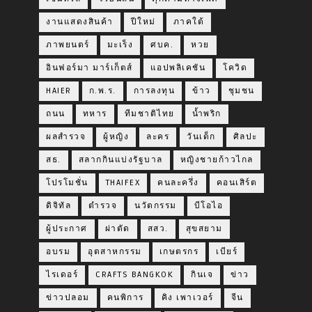
งานแสดงสินค้า
ปีใหม่
ภาคใต้
ภาพยนตร์
มะเร็ง
ศบค.
หวย
อินฟอร์มา มาร์เก็ตส์
แอปพลิเคชัน
โควิด
HAIER
ก.พ.ร.
การลงทุน
ข้าว
ชุมชน
ถนน
ทหาร
ทีมชาติไทย
น้ำพริก
ผลสำรวจ
ผู้หญิง
ละคร
วันเด็ก
ศิลปะ
สธ.
สลากกินแบ่งรัฐบาล
หญิงชายก้าวไกล
โปรโมชั่น
THAIFEX
คนละครึ่ง
คอนเสิร์ต
ดิจิทัล
ตำรวจ
นวัตกรรม
บีโอไอ
ผู้ประกาศ
ผ่าตัด
สสว.
สุขสยาม
อบรม
อุตสาหกรรม
เกษตรกร
เบียร์
ไรเดอร์
CRAFTS BANGKOK
กินเจ
ข่าว
ข่าวปลอม
คนพิการ
คิง เพาเวอร์
จีน