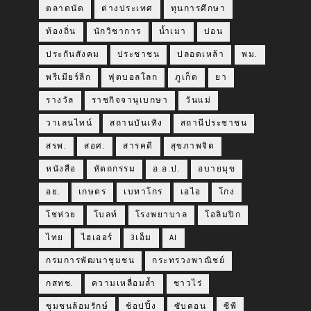
ตลาดนัด
ต่างประเทศ
ทุนการศึกษา
ท้องถิ่น
นักวิชาการ
น้ำเมา
บ่อน
ประกันสังคม
ประชาชน
ปลอดเหล้า
พม.
พรีเมียร์ลีก
ฟุตบอลโลก
ภูเก็ต
ยา
รางวัล
ราชกิจจานุเบกษา
วันแม่
วาเลนไทน์
สถานบันเทิง
สถานีประชาชน
สรพ.
สอศ.
สารคดี
สุขภาพจิต
หนังสือ
หัตถกรรม
อ.อ.ป.
อบายมุข
อย.
เกษตร
เบทาโกร
เอไอ
โกง
โชห่วย
โบลท์
โรงพยาบาล
โอลิมปิก
ไทย
ไฮเออร์
3เอ็ม
AI
กรมการพัฒนาชุมชน
กระทรวงพาณิชย์
กสทช.
ความเหลื่อมล้ำ
ชาวไร่
ชุมชนล้อมรักษ์
ช้อปปิ้ง
ซับคอน
ซีพี