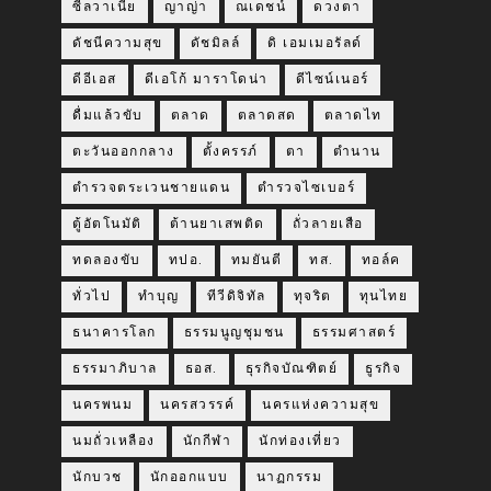
ซีลวาเนีย
ญาญ่า
ณเดชน์
ดวงตา
ดัชนีความสุข
ดัชมิลล์
ดิ เอมเมอรัลด์
ดีอีเอส
ดีเอโก้ มาราโดน่า
ดีไซน์เนอร์
ดื่มแล้วขับ
ตลาด
ตลาดสด
ตลาดไท
ตะวันออกกลาง
ตั้งครรภ์
ตา
ตำนาน
ตำรวจตระเวนชายแดน
ตำรวจไซเบอร์
ตู้อัตโนมัติ
ต้านยาเสพติด
ถั่วลายเสือ
ทดลองขับ
ทปอ.
ทมยันตี
ทส.
ทอล์ค
ทั่วไป
ทำบุญ
ทีวีดิจิทัล
ทุจริต
ทุนไทย
ธนาคารโลก
ธรรมนูญชุมชน
ธรรมศาสตร์
ธรรมาภิบาล
ธอส.
ธุรกิจบัณฑิตย์
ธูรกิจ
นครพนม
นครสวรรค์
นครแห่งความสุข
นมถั่วเหลือง
นักกีฬา
นักท่องเที่ยว
นักบวช
นักออกแบบ
นาฏกรรม