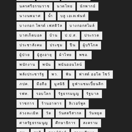
นครศรีธรรมราช
นวดไทย
นักพากย์
นางนพมาศ
น้ำ
บลู เอเลเฟ่นท์
บางกอก ไพรด์ เฟสติวัล
บางกอกสไมล์
บาสเก็ตบอล
บ้าน
ป.ป.ส.
ประกวด
ประชาสังคม
ประชุม
ปืน
ผู้บริโภค
ผู้ป่วย
ผู้สูงอายุ
ผ้าไทย
พชอ.
พนักงาน
พนัน
พนันออนไลน์
พลังประชารัฐ
พว.
ฟัน
ฟาสต์ ออโต โชว์
ภปค.
มือถือ
มูลนิธิ
ยูฟ่าแชมเปี้ยนลีก
รฟท.
รอบโลก
รัฐธรรมนูญ
รัฐบาล
ราชการ
ร้านอาหาร
ลิเวอร์พูล
ล่วงละเมิด
วัด
วันสตรีสากล
วันหยุด
ศาลรัฐธรรมนูญ
ศึกษาธิการ
สงคราม