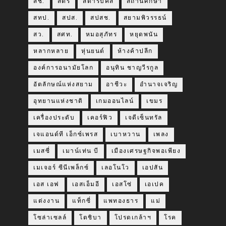
สช.
สตรี
สตาร์บัคส์
สถานศึกษา
สทป.
สปส.
สปสช.
สยามพิวรรธน์
สว.
สศท.
หมอสุภัทร
หยุดพนัน
หลากหลาย
หุ่นยนต์
ห้างค้าปลีก
องค์การอนามัยโลก
อนุทิน ชาญวีรกูล
อัตลักษณ์แห่งสยาม
อาชีวะ
อำนาจเจริญ
อุทยานแห่งชาติ
เกมออนไลน์
เขมร
เครื่องประดับ
เคอร์ฟิว
เจดีเซ็นทรัล
เจแอนด์ที เอ็กซ์เพรส
เบาหวาน
เพลง
เมสซี่
เมาน์เท่น บี
เมืองเศรษฐกิจพอเพียง
เมเจอร์ ซีนีเพล็กซ์
เลอโนโว
เอปสัน
เอส เอฟ
เอสเอ็มอี
เอสโซ่
เอเปค
แต่งงาน
แท็กซี่
แพทองธาร
แม่
โซล่าเซลล์
โตชิบา
โปรดเกล้าฯ
โรค