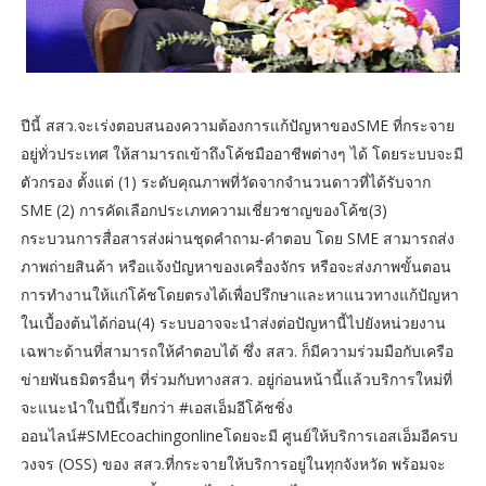
ปีนี้ สสว.จะเร่งตอบสนองความต้องการแก้ปัญหาของSME ที่กระจาย
อยู่ทั่วประเทศ ให้สามารถเข้าถึงโค้ชมืออาชีพต่างๆ ได้ โดยระบบจะมี
ตัวกรอง ตั้งแต่ (1) ระดับคุณภาพที่วัดจากจำนวนดาวที่ได้รับจาก
SME (2) การคัดเลือกประเภทความเชี่ยวชาญของโค้ช(3)
กระบวนการสื่อสารส่งผ่านชุดคำถาม-คำตอบ โดย SME สามารถส่ง
ภาพถ่ายสินค้า หรือแจ้งปัญหาของเครื่องจักร หรือจะส่งภาพขั้นตอน
การทำงานให้แก่โค้ชโดยตรงได้เพื่อปรึกษาและหาแนวทางแก้ปัญหา
ในเบื้องต้นได้ก่อน(4) ระบบอาจจะนำส่งต่อปัญหานี้ไปยังหน่วยงาน
เฉพาะด้านที่สามารถให้คำตอบได้ ซึ่ง สสว. ก็มีความร่วมมือกับเครือ
ข่ายพันธมิตรอื่นๆ ที่ร่วมกับทางสสว. อยู่ก่อนหน้านี้แล้วบริการใหม่ที่
จะแนะนำในปีนี้เรียกว่า #เอสเอ็มอีโค้ชชิ่ง
ออนไลน์#SMEcoachingonlineโดยจะมี ศูนย์ให้บริการเอสเอ็มอีครบ
วงจร (OSS) ของ สสว.ที่กระจายให้บริการอยู่ในทุกจังหวัด พร้อมจะ