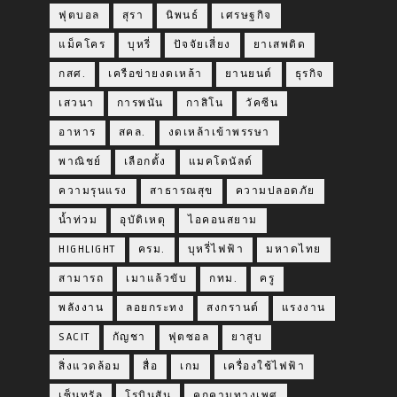
ฟุตบอล
สุรา
นิพนธ์
เศรษฐกิจ
แม็คโคร
บุหรี่
ปัจจัยเสี่ยง
ยาเสพติด
กสศ.
เครือข่ายงดเหล้า
ยานยนต์
ธุรกิจ
เสวนา
การพนัน
กาสิโน
วัคซีน
อาหาร
สคล.
งดเหล้าเข้าพรรษา
พาณิชย์
เลือกตั้ง
แมคโดนัลด์
ความรุนแรง
สาธารณสุข
ความปลอดภัย
น้ำท่วม
อุบัติเหตุ
ไอคอนสยาม
HIGHLIGHT
ครม.
บุหรี่ไฟฟ้า
มหาดไทย
สามารถ
เมาแล้วขับ
กทม.
ครู
พลังงาน
ลอยกระทง
สงกรานต์
แรงงาน
SACIT
กัญชา
ฟุตซอล
ยาสูบ
สิ่งแวดล้อม
สื่อ
เกม
เครื่องใช้ไฟฟ้า
เซ็นทรัล
โรบินสัน
คุกคามทางเพศ