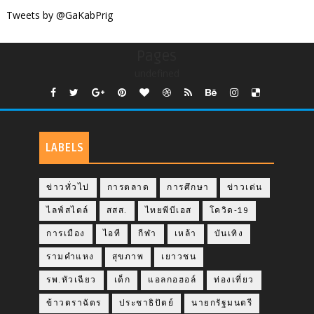
Tweets by @GaKabPrig
Pages
undefined
LABELS
ข่าวทั่วไป
การตลาด
การศึกษา
ข่าวเด่น
ไลฟ์สไตล์
สสส.
ไทยพีบีเอส
โควิด-19
การเมือง
ไอที
กีฬา
เหล้า
บันเทิง
รามคำแหง
สุขภาพ
เยาวชน
รพ.หัวเฉียว
เด็ก
แอลกอฮอล์
ท่องเที่ยว
ข้าวตราฉัตร
ประชาธิปัตย์
นายกรัฐมนตรี