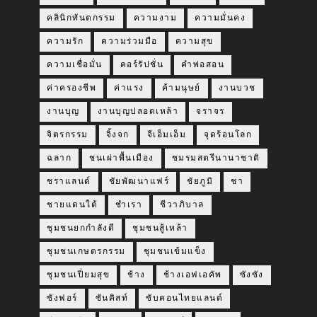
คลินิกทันตกรรม
ความงาม
ความมั่นคง
ความรัก
ความร่วมมือ
ความสุข
ความเชื่อมั่น
คอร์รัปชั่น
คำพ่อสอน
ค่าครองชีพ
ค่าแรง
ค้ามนุษย์
งานบวช
งานบุญ
งานบุญปลอดเหล้า
จราจร
จิตรกรรม
จิ้งจก
จีเอ็มเอ็ม
จุดร้อนโลก
ฉลาก
ชนเผ่าพื้นเมือง
ชมรมสตรีนานาชาติ
ชราแลนด์
ชัยพัฒนาแฟร์
ชัยภูมิ
ชา
ชายแดนใต้
ชำเรา
ชีวาภิบาล
ชุมชนยกกำลังดี
ชุมชนสู้เหล้า
ชุมชนเกษตรกรรม
ชุมชนเข้มแข็ง
ชุมชนเปี่ยมสุข
ช้าง
ช้างเอฟเอคัพ
ซังซัง
ซังฟอร์
ซันคิสท์
ซับคอนไทยแลนด์