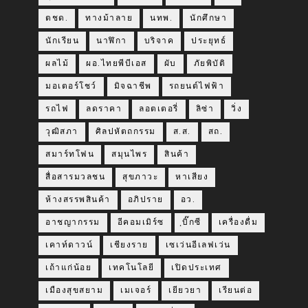
ตชด.
ทางม้าลาย
นทพ.
นักศึกษา
นักเรียน
นาฬิกา
บริจาค
ประยุทธ์
ผลไม้
ผอ.ไทยพีบีเอส
ผับ
ภัยพิบัติ
มอเตอร์โชว์
มิจฉาชีพ
รถยนต์ไฟฟ้า
รถไฟ
ลดราคา
ลอตเตอรี่
ลิซ่า
วิ่ง
วุฒิสภา
ศิลปหัตถกรรม
ส.ส.
สถ.
สมาร์ทโฟน
สมุนไพร
สินค้า
สื่อสารมวลชน
สุขภาวะ
หาเสียง
ห้างสรรพสินค้า
อภิปราย
อว.
อาชญากรรม
อีคอมเมิร์ซ
ฺบิ๊กซี
เครื่องดื่ม
เคาท์ดาวน์
เชียงราย
เซเว่นอีเลฟเว่น
เถ้าแก่น้อย
เทคโนโลยี
เปิดประเทศ
เมืองสุขสยาม
เมเจอร์
เยียวยา
เรียนต่อ