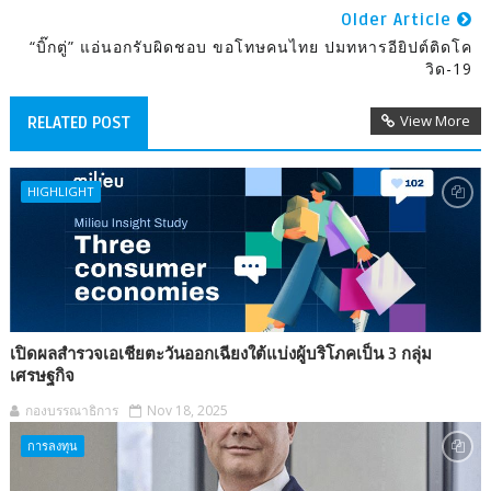
Older Article
“บิ๊กตู่” แอ่นอกรับผิดชอบ ขอโทษคนไทย ปมทหารอียิปต์ติดโค
วิด-19
View More
RELATED POST
HIGHLIGHT
เปิดผลสำรวจเอเชียตะวันออกเฉียงใต้แบ่งผู้บริโภคเป็น 3 กลุ่ม
เศรษฐกิจ
กองบรรณาธิการ
Nov 18, 2025
การลงทุน