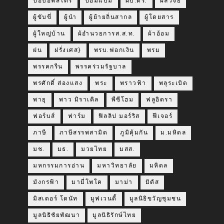
ป๊อบอัพสโตร์
ป๋อมแป๋ม
ผบ.ตร.
ผลวิจัย
ผู้ขับขี่
ผู้นำ
ผู้ย้ายถิ่นสากล
ผู้โดยสาร
ผู้ใหญ่บ้าน
ผ้อำนวยการส.ส.ท.
ผ้าอ้อม
ฝน
ฝรั่งเศส}
พรบ.ฟอกเงิน
พรม
พรรคกรีน
พรรคร่วมรัฐบาล
พรศักดิ์ ส่องแสง
พระ
พราวฟ้า
พลุระเบิด
พายุ
พาว มิราเคิล
พีซีโฮม
ฟลูอิดรา
ฟอร์บส์
ฟาร์ม
ฟิลลิป มอร์ริส
ฟีเจอร์
ภาษี
ภาษีสรรพสามิต
ภูมิคุ้มกัน
ม.มหิดล
มช.
มธ.
มวยไทย
มสส.
มหกรรมการอ่าน
มหาวิทยาลัย
มหิดล
มังกรฟ้า
มามี่โพโค
มาม่า
มิดัส
มิสเตอร์ โดนัท
มูฟเวนดี้
มูลนิธิขวัญชุมชน
มูลนิธิชัยพัฒนา
มูลนิธิรักษ์ไทย