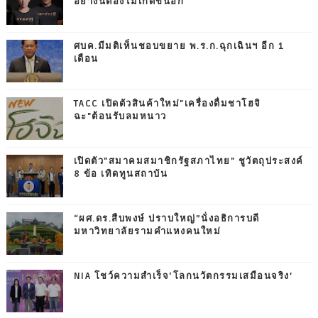
อย่างนี้ต้องไม่เกิดขึ้นอีก
ศบค.มีมติเห็นชอบขยาย พ.ร.ก.ฉุกเฉินฯ อีก 1
เดือน
TACC เปิดตัวสินค้าใหม่"เครื่องดื่มชาโฮจิ
ฉะ"ต้อนรับลมหนาว
เปิดตัว"สมาคมสมาชิกรัฐสภาไทย" ชูวัตถุประสงค์
8 ข้อ เทิดทูนสถาบัน
“ผศ.ดร.สืบพงษ์ ปราบใหญ่”นั่งอธิการบดี
มหาวิทยาลัยรามคำแหงคนใหม่
NIA โชว์ความสำเร็จ‘โลกนวัตกรรมเสมือนจริง’