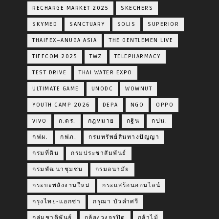
RECHARGE MARKET 2025
SKECHERS
SKYMED
SANCTUARY
SOLIS
SUPERIOR
THAIFEX–ANUGA ASIA
THE GENTLEMEN LIVE
TIFFCOM 2025
TWZ
TELEPHARMACY
TEST DRIVE
THAI WATER EXPO
ULTIMATE GAME
UNODC
WOWNUT
YOUTH CAMP 2026
DEPA
NGO
OPPO
VIVO
ก.ตร.
กฎหมาย
กฐิน
กปน.
กฟผ.
กฟภ.
กรมทรัพย์สินทางปัญญา
กรมที่ดิน
กรมประชาสัมพันธ์
กรมพัฒนาชุมชน
กรมอนามัย
กระบะพลังงานใหม่
กระแสร้อนออนไลน์
กรุงไทย-แอกซ่า
กรุณา บัวคำศรี
กลุ่มชาติพันธุ์
กล้องวงจรปิด
กล้าไม้