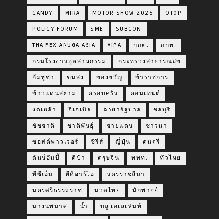
CANDY
MIRA
MOTOR SHOW 2026
OTOP
POLICY FORUM
SME
SUBCON
THAIFEX-ANUGA ASIA
VIPA
กกต.
กกท.
กรมโรงงานอุตสาหกรรม
กระทรวงสาธารณสุข
กัมพูชา
ขนส่ง
ของขวัญ
ข้าราชการ
ข้าวแดนสยาม
ครอบครัว
คอนเทนต์
งดเหล้า
จีเอเบิล
ฉายารัฐบาล
ชลบุรี
ชัชชาติ
ชาติพันธุ์
ชายแดน
ชาวนา
ซอฟต์พาวเวอร์
ซีรีส์
ญี่ปุ่น
ดนตรี
ดันน์ฮัมบี้
ดีป้า
ตรุษจีน
ททท.
ทั่วไทย
ทีซีเอ็ม
ทีดีอาร์ไอ
นครราชสีมา
นครศรีธรรมราช
นวดไทย
นักพากย์
นางนพมาศ
น้ำ
บลู เอเลเฟ่นท์