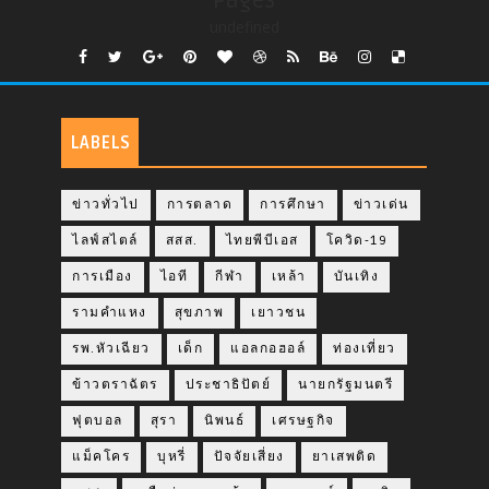
Pages
undefined
LABELS
ข่าวทั่วไป
การตลาด
การศึกษา
ข่าวเด่น
ไลฟ์สไตล์
สสส.
ไทยพีบีเอส
โควิด-19
การเมือง
ไอที
กีฬา
เหล้า
บันเทิง
รามคำแหง
สุขภาพ
เยาวชน
รพ.หัวเฉียว
เด็ก
แอลกอฮอล์
ท่องเที่ยว
ข้าวตราฉัตร
ประชาธิปัตย์
นายกรัฐมนตรี
ฟุตบอล
สุรา
นิพนธ์
เศรษฐกิจ
แม็คโคร
บุหรี่
ปัจจัยเสี่ยง
ยาเสพติด