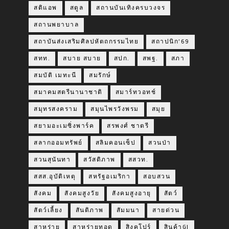
สติแอพ
สตูล
สถานบันเทิงครบวงจร
สถานพยาบาล
สถาบันส่งเสริมศิลปหัตถกรรมไทย
สถาปนิก’69
สทท.
สบาย สบาย
สปก.
สพฐ.
สภา
สมบัติ เมทะนี
สมรักษ์
สมาคมสตรีนานาชาติ
สมาร์ทวอทช์
สมุทรสงคราม
สมุนไพรวังพรม
สมุย
สยามอะเมซิ่งพาร์ค
สรพงศ์ ชาตรี
สลากออมทรัพย์
สลิมคอนเซ็ป
สวนป่า
สวนสุนันทา
สวัสดิภาพ
สสวท.
สสส.อุบัติเหตุ
สหรัฐอเมริกา
สอบสวน
สังคม
สังคมสูงวัย
สังคมสูงอายุ
สัตว์
สัตว์เลี้ยง
สันติภาพ
สัมมนา
สายด่วน
สาหร่าย
สาหร่ายทอด
สิงคโปร์
สินค้าGI