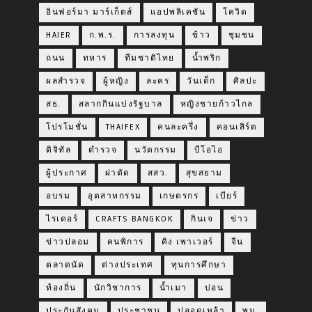
อินฟอร์มา มาร์เก็ตส์
แอปพลิเคชัน
โควิด
HAIER
ก.พ.ร.
การลงทุน
ข้าว
ชุมชน
ถนน
ทหาร
ทีมชาติไทย
น้ำพริก
ผลสำรวจ
ผู้หญิง
ละคร
วันเด็ก
ศิลปะ
สธ.
สลากกินแบ่งรัฐบาล
หญิงชายก้าวไกล
โปรโมชั่น
THAIFEX
คนละครึ่ง
คอนเสิร์ต
ดิจิทัล
ตำรวจ
นวัตกรรม
บีโอไอ
ผู้ประกาศ
ผ่าตัด
สสว.
สุขสยาม
อบรม
อุตสาหกรรม
เกษตรกร
เบียร์
ไรเดอร์
CRAFTS BANGKOK
กินเจ
ข่าว
ข่าวปลอม
คนพิการ
คิง เพาเวอร์
จีน
ตลาดนัด
ต่างประเทศ
ทุนการศึกษา
ท้องถิ่น
นักวิชาการ
น้ำเมา
บ่อน
ประกันสังคม
ประชาชน
ปลอดเหล้า
พม.