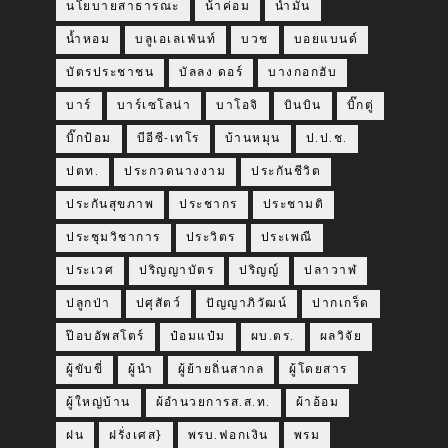
นโยบายสาธารณะ
น้าค่อม
น้ำมัน
น้ำหอม
บลูเอเลเฟ่นท์
บวช
บอยแบนด์
บัตรประชาชน
บัลลง ดอร์
บางกอกฮับ
บาร์
บาร์เซโลน่า
บาโอจิ
บินบิน
บิ๊กตู่
บิ๊กป้อม
บีอีซี-เทโร
บ้านหมุน
ป.ป.ช.
ปตท.
ประกวดนางงาม
ประกันชีวิต
ประกันสุขภาพ
ประชากร
ประชามติ
ประชุมวิชาการ
ประวิตร
ประเพณี
ประเวศ
ปริญญาบัตร
ปริญญ์
ปลาวาฬ
ปลูกป่า
ปศุสัตว์
ปัญญาภิวัฒน์
ปากเกร็ด
ป๊อบอัพสโตร์
ป๋อมแป๋ม
ผบ.ตร.
ผลวิจัย
ผู้ขับขี่
ผู้นำ
ผู้ย้ายถิ่นสากล
ผู้โดยสาร
ผู้ใหญ่บ้าน
ผ้อำนวยการส.ส.ท.
ผ้าอ้อม
ฝน
ฝรั่งเศส}
พรบ.ฟอกเงิน
พรม