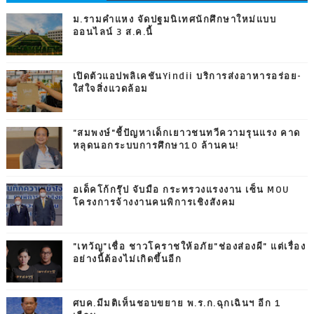
ม.รามคำแหง จัดปฐมนิเทศนักศึกษาใหม่แบบ
ออนไลน์ 3 ส.ค.นี้
เปิดตัวแอปพลิเคชันYindii บริการส่งอาหารอร่อย-
ใส่ใจสิ่งแวดล้อม
"สมพงษ์"ชี้ปัญหาเด็กเยาวชนทวีความรุนแรง คาด
หลุดนอกระบบการศึกษา10 ล้านคน!
อเด็คโก้กรุ๊ป จับมือ กระทรวงแรงงาน เซ็น MOU
โครงการจ้างงานคนพิการเชิงสังคม
"เทวัญ"เชื่อ ชาวโคราชให้อภัย"ช่องส่องผี" แต่เรื่อง
อย่างนี้ต้องไม่เกิดขึ้นอีก
ศบค.มีมติเห็นชอบขยาย พ.ร.ก.ฉุกเฉินฯ อีก 1