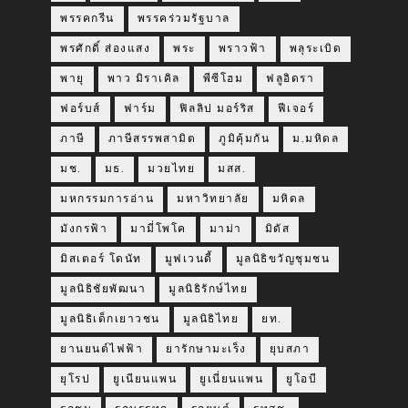
พรรคกรีน
พรรคร่วมรัฐบาล
พรศักดิ์ ส่องแสง
พระ
พราวฟ้า
พลุระเบิด
พายุ
พาว มิราเคิล
พีซีโฮม
ฟลูอิดรา
ฟอร์บส์
ฟาร์ม
ฟิลลิป มอร์ริส
ฟีเจอร์
ภาษี
ภาษีสรรพสามิต
ภูมิคุ้มกัน
ม.มหิดล
มช.
มธ.
มวยไทย
มสส.
มหกรรมการอ่าน
มหาวิทยาลัย
มหิดล
มังกรฟ้า
มามี่โพโค
มาม่า
มิดัส
มิสเตอร์ โดนัท
มูฟเวนดี้
มูลนิธิขวัญชุมชน
มูลนิธิชัยพัฒนา
มูลนิธิรักษ์ไทย
มูลนิธิเด็กเยาวชน
มูลนิธิไทย
ยท.
ยานยนต์ไฟฟ้า
ยารักษามะเร็ง
ยุบสภา
ยุโรป
ยูเนียนแพน
ยูเนี่ยนแพน
ยูโอบี