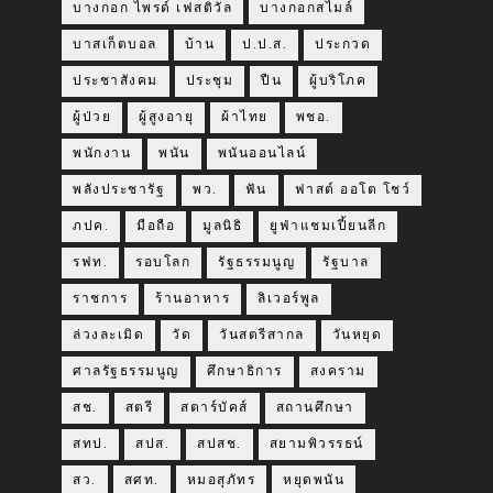
บางกอก ไพรด์ เฟสติวัล
บางกอกสไมล์
บาสเก็ตบอล
บ้าน
ป.ป.ส.
ประกวด
ประชาสังคม
ประชุม
ปืน
ผู้บริโภค
ผู้ป่วย
ผู้สูงอายุ
ผ้าไทย
พชอ.
พนักงาน
พนัน
พนันออนไลน์
พลังประชารัฐ
พว.
ฟัน
ฟาสต์ ออโต โชว์
ภปค.
มือถือ
มูลนิธิ
ยูฟ่าแชมเปี้ยนลีก
รฟท.
รอบโลก
รัฐธรรมนูญ
รัฐบาล
ราชการ
ร้านอาหาร
ลิเวอร์พูล
ล่วงละเมิด
วัด
วันสตรีสากล
วันหยุด
ศาลรัฐธรรมนูญ
ศึกษาธิการ
สงคราม
สช.
สตรี
สตาร์บัคส์
สถานศึกษา
สทป.
สปส.
สปสช.
สยามพิวรรธน์
สว.
สศท.
หมอสุภัทร
หยุดพนัน