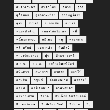
สินค้าเกษตร
สินค้าใหม่
สึนามิ
สุกร
สุกี้ตี๋น้อย
สุขกลางเมือง
สุราษฎร์ธานี
สู้รบ
สเปรย์
สแกนเนีย
สไปรท์
หนองบัวลำภู
หนองโสนโมเดล
หนี้
หนี้นอกระบบ
หมีเนย
หมู
หลอกลวง
หลักทรัพย์
หอการค้า
หัตศิลป์
หาบเร่แผงลอย
หุ้น
ห้ามขายเหล้า
อ.ต.ช.
อ.ส.ค.
องค์กรพิทักษ์สัตว์
อนันตรา
อนาจาร
อวกาศ
ออปโป้
ออมสิน
อัญมณี
อัลติเมตเกม
อาจารย์
อาชีพ
อาร์เจนตินา
อาสาสมัคร
อาหารเสริม
อิตาลี
อินเด็กซ์ ลิฟวิ่งมอลล์
อินเตอร์แมค
อิมพีเรียลเวิลด์
อิสลาม
อียู