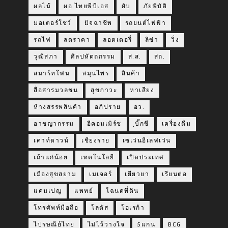
ผลไม้
ผอ.ไทยพีบีเอส
ผับ
ภัยพิบัติ
มอเตอร์โชว์
มิจฉาชีพ
รถยนต์ไฟฟ้า
รถไฟ
ลดราคา
ลอตเตอรี่
ลิซ่า
วิ่ง
วุฒิสภา
ศิลปหัตถกรรม
ส.ส.
สถ.
สมาร์ทโฟน
สมุนไพร
สินค้า
สื่อสารมวลชน
สุขภาวะ
หาเสียง
ห้างสรรพสินค้า
อภิปราย
อว.
อาชญากรรม
อีคอมเมิร์ซ
ฺบิ๊กซี
เครื่องดื่ม
เคาท์ดาวน์
เชียงราย
เซเว่นอีเลฟเว่น
เถ้าแก่น้อย
เทคโนโลยี
เปิดประเทศ
เมืองสุขสยาม
เมเจอร์
เยียวยา
เรียนต่อ
แคมเปญ
แพทย์
โฉนดที่ดิน
โทรศัพท์มือถือ
โลตัส
โฮเรก้า
ไปรษณีย์ไทย
ไม่ไว้วางใจ
5แกน
BCG