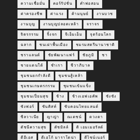
ความเชื่อมั่น
คอร์รัปชั่น
คำพ่อสอน
ค่าครองชีพ
ค่าแรง
ค้ามนุษย์
งานบวช
งานบุญ
งานบุญปลอดเหล้า
จราจร
จิตรกรรม
จิ้งจก
จีเอ็มเอ็ม
จุดร้อนโลก
ฉลาก
ชนเผ่าพื้นเมือง
ชมรมสตรีนานาชาติ
ชราแลนด์
ชัยพัฒนาแฟร์
ชัยภูมิ
ชา
ชายแดนใต้
ชำเรา
ชีวาภิบาล
ชุมชนยกกำลังดี
ชุมชนสู้เหล้า
ชุมชนเกษตรกรรม
ชุมชนเข้มแข็ง
ชุมชนเปี่ยมสุข
ช้าง
ช้างเอฟเอคัพ
ซังซัง
ซังฟอร์
ซันคิสท์
ซับคอนไทยแลนด์
ซีลวาเนีย
ญาญ่า
ณเดชน์
ดวงตา
ดัชนีความสุข
ดัชมิลล์
ดิ เอมเมอรัลด์
ดีอีเอส
ดีเอโก้ มาราโดน่า
ดีไซน์เนอร์