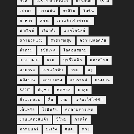
กสศ.
เครือข่ายงดเหล้า
ยานยนต์
ธุรกิจ
เสวนา
การพนัน
กาสิโน
วัคซีน
อาหาร
สคล.
งดเหล้าเข้าพรรษา
พาณิชย์
เลือกตั้ง
แมคโดนัลด์
ความรุนแรง
สาธารณสุข
ความปลอดภัย
น้ำท่วม
อุบัติเหตุ
ไอคอนสยาม
HIGHLIGHT
ครม.
บุหรี่ไฟฟ้า
มหาดไทย
สามารถ
เมาแล้วขับ
กทม.
ครู
พลังงาน
ลอยกระทง
สงกรานต์
แรงงาน
SACIT
กัญชา
ฟุตซอล
ยาสูบ
สิ่งแวดล้อม
สื่อ
เกม
เครื่องใช้ไฟฟ้า
เซ็นทรัล
โรบินสัน
คุกคามทางเพศ
งานแสดงสินค้า
ปีใหม่
ภาคใต้
ภาพยนตร์
มะเร็ง
ศบค.
หวย