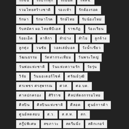
รถชน
รถบรรทุก
รถยนต์
รทสช.
รวมไทยสร้างชาติ
รองเท้า
รักต้องรอด
รักษา
รักษาโรค
รักษ์ไทย
รับน้องใหม่
รับสมัคร ผอ.ไทยพีบีเอส
ราชภัฏ
ร้องเรียน
ร้อยเอ็ด
ลาลีกา
ลำปาง
ลำไย
ลูกจ้าง
ลูกทุ่ง
วนชัย
วอลเล่ย์บอล
วังน้ำเขียว
วัฒนธรรม
วัดท่ากระเทียม
วันพระใหญ่
วันพ่อแห่งชาติ
วันแห่งความรัก
วัยรุ่น
วิจัย
วินมอเตอร์ไซค์
ศรัณย์วุฒิ
ศรเพชร ศรสุพรรณ
ศวส.
ศอ.บต.
ศาลปกครอง
ศิริราช
ศิลปหัตถกรรมไทย
ศิลปิน
ศิลปินแห่งชาติ
ศีลอด
ศูนย์การค้า
ศูนย์ทดสอบ
ส.ว.
ส.ส.ท.
สก.
สกู๊ปพิเศษ
สขภาวะ
สตรีมมิ่ง
สติกเกอร์