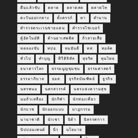
ดื่มแล้วขับ
ตลาด
ตลาดสด
ตลาดไท
ตะวันออกกลาง
ตั้งครรภ์
ตา
ตำนาน
ตำรวจตระเวนชายแดน
ตำรวจไซเบอร์
ตู้อัตโนมัติ
ต้านยาเสพติด
ถั่วลายเสือ
ทดลองขับ
ทปอ.
ทมยันตี
ทส.
ทอล์ค
ทั่วไป
ทำบุญ
ทีวีดิจิทัล
ทุจริต
ทุนไทย
ธนาคารโลก
ธรรมนูญชุมชน
ธรรมศาสตร์
ธรรมาภิบาล
ธอส.
ธุรกิจบัณฑิตย์
ธูรกิจ
นครพนม
นครสวรรค์
นครแห่งความสุข
นมถั่วเหลือง
นักกีฬา
นักท่องเที่ยว
นักบวช
นักออกแบบ
นาฏกรรม
นานาชาติ
นำเชา
นิด้า
นิทรรศการ
นิปปอนเพนต์
นิ่ว
นโยบาย