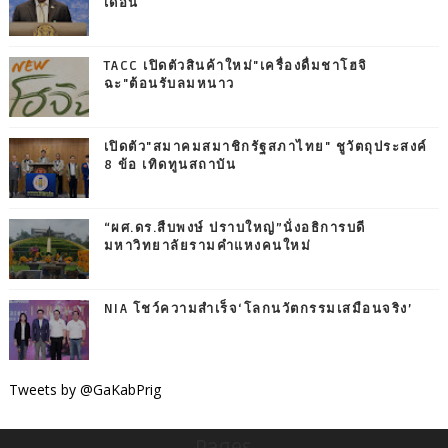
เดือน
TACC เปิดตัวสินค้าใหม่"เครื่องดื่มชาโฮจิ
ฉะ"ต้อนรับลมหนาว
เปิดตัว"สมาคมสมาชิกรัฐสภาไทย" ชูวัตถุประสงค์
8 ข้อ เทิดทูนสถาบัน
“ผศ.ดร.สืบพงษ์ ปราบใหญ่”นั่งอธิการบดี
มหาวิทยาลัยรามคำแหงคนใหม่
NIA โชว์ความสำเร็จ‘โลกนวัตกรรมเสมือนจริง’
Tweets by @GaKabPrig