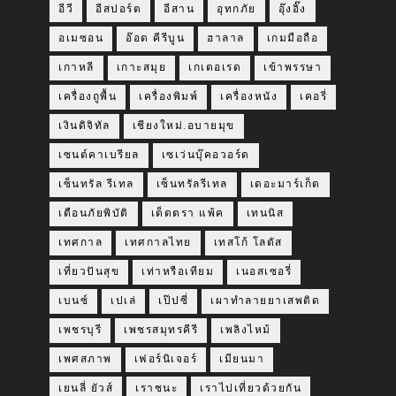
อีวี
อีสปอร์ต
อีสาน
อุทกภัย
อุ๊งอิ๊ง
อเมซอน
อ๊อด คีรีบูน
ฮาลาล
เกมมือถือ
เกาหลี
เกาะสมุย
เกเตอเรด
เข้าพรรษา
เครื่องถูพื้น
เครื่องพิมพ์
เครื่องหนัง
เคอรี่
เงินดิจิทัล
เชียงใหม่.อบายมุข
เซนต์คาเบรียล
เซเว่นบุ๊คอวอร์ด
เซ็นทรัล รีเทล
เซ็นทรัลรีเทล
เดอะมาร์เก็ต
เตือนภัยพิบัติ
เต็ดตรา แพ้ค
เทนนิส
เทศกาล
เทศกาลไทย
เทสโก้ โลตัส
เที่ยวปันสุข
เท่าหรือเทียม
เนอสเซอรี่
เบนซ์
เปเล่
เป๊ปซี่
เผาทำลายยาเสพติด
เพชรบุรี
เพชรสมุทรคีรี
เพลิงไหม้
เพศสภาพ
เฟอร์นิเจอร์
เมียนมา
เยนลี่ ยัวส์
เราชนะ
เราไปเที่ยวด้วยกัน