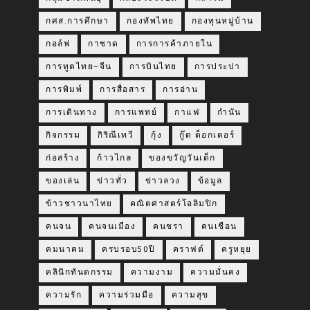
กศส.การศึกษา
กองทัพไทย
กองทุนหมู่บ้าน
กอล์ฟ
กาชาด
การการค้าภายใน
การทูตไทย–จีน
การบินไทย
การประปา
การพิมพ์
การสื่อสาร
การอ่าน
การเดินทาง
การแพทย์
กาแฟ
กำนัน
กิจกรรม
กิริณีเทวี
กุ้ง
กู๊ด ด็อกเตอร์
ก่อสร้าง
ก้าวไกล
ของขวัญวันเด็ก
ของเล่น
ข่าวทั่ว
ข่าวลวง
ข้อมูล
ข้าวชาวนาไทย
คณิตศาสตร์โอลิมปิก
คนจน
คนจนเมือง
คนชรา
คนเชือน
คมนาคม
ครบรอบ50ปี
คราฟต์
ครูหยุย
คลินิกทันตกรรม
ความงาม
ความมั่นคง
ความรัก
ความร่วมมือ
ความสุข