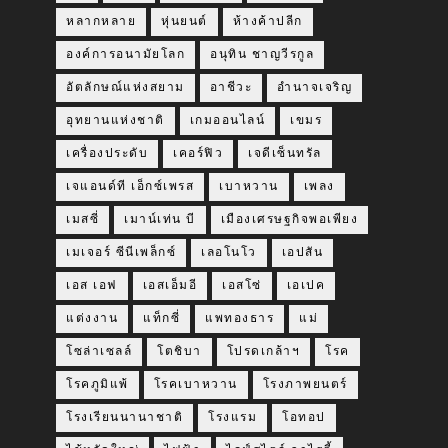
หลากหลาย
หุ่นยนต์
ห้างค้าปลีก
องค์การอนามัยโลก
อนุทิน ชาญวีรกูล
อัตลักษณ์แห่งสยาม
อาชีวะ
อำนาจเจริญ
อุทยานแห่งชาติ
เกมออนไลน์
เขมร
เครื่องประดับ
เคอร์ฟิว
เจดีเซ็นทรัล
เจแอนด์ที เอ็กซ์เพรส
เบาหวาน
เพลง
เมสซี่
เมาน์เท่น บี
เมืองเศรษฐกิจพอเพียง
เมเจอร์ ซีนีเพล็กซ์
เลอโนโว
เอปสัน
เอส เอฟ
เอสเอ็มอี
เอสโซ่
เอเปค
แต่งงาน
แท็กซี่
แพทองธาร
แม่
โซล่าเซลล์
โตชิบา
โปรดเกล้าฯ
โรค
โรคภูมิแพ้
โรคเบาหวาน
โรงภาพยนตร์
โรงเรียนนานาชาติ
โรงแรม
โอทอป