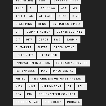
ไข้หวัดใหญ่
ไฟฟ้า
ไลฟ์สไตล์ วาไรตี้
11.11
3ป.
5ธันวาคม
ACT
AIS
APLF ASEAN
ALL CAFÉ
BGYO
BINI
BLACKPINK
BENQ
BRITISH COLUMBIA
CPI
CLIMATE ACTION
COFFEE JOURNEY
DIT
DITP
DEPOT
FWD
GARMIN
GI MARKET
GISTDA
GREEN ACTIVE
HELLO KITTY
HACKATHON
INNOVATION IN ACTION
INTERSOLAR EUROPE
J&T EXPRESS
MAC
MALO DENTAL
MILIEU
MISS CHINESE UNIVERSE PAGEANT
NIDA
NIKE
NIPPONBOYZ
OR
PAIH
PEA
PIM
POLICY WATCH CONNECT
PRIDE FESTIVAL
R U COCO?
RIDDARA