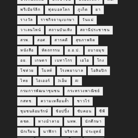
พรีเมียร์ลีก
ฟุตบอลโลก
ภูเก็ต
ยา
รางวัล
ราชกิจจานุเบกษา
วันแม่
วาเลนไทน์
สถานบันเทิง
สถานีประชาชน
สรพ.
สอศ.
สารคดี
สุขภาพจิต
หนังสือ
หัตถกรรม
อ.อ.ป.
อบายมุข
อย.
เกษตร
เบทาโกร
เอไอ
โกง
โชห่วย
โบลท์
โรงพยาบาล
โอลิมปิก
ไทย
ไฮเออร์
3เอ็ม
AI
กรมการพัฒนาชุมชน
กระทรวงพาณิชย์
กสทช.
ความเหลื่อมล้ำ
ชาวไร่
ชุมชนล้อมรักษ์
ช้อปปิ้ง
ซับคอน
ซีพี
ตชด.
ทางม้าลาย
นทพ.
นักศึกษา
นักเรียน
นาฬิกา
บริจาค
ประยุทธ์