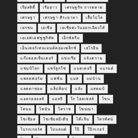
เรียลลิตี้
เรือยาว
เศรษฐกิจ การตลาด
เศรษฐา
เศรษฐา ศิระฉายา
เสื้อโปโล
เอกชน
เอเชีย
เอเชียตะวันออกเฉียงใต้
เอเอฟเอฟซูซูกิคัพ
เอ็กซ์ตรีม
เอ็นเตอร์เทนเมนต์คอมเพล็กซ์
เฮโรอีน
แก๊งคอลเซ็นเตอร์
แข่งเรือ
แจ้งความ
แชมป์โลก
แชร์ลูกโซ่
แบตเตอรี่
แบรนด์
แพลตฟอร์ม
แฟชั่น
แมส
แม่บ้าน
แลคตาซอย
แล็ปท็อป
แล้ง
แสตมป์
แอลกอฮอลล์
แอลจี
โก โฮลเซลล์
โขน
โคนม
โคนัน
โคราช
โฆษณา
โซเชียล
โซเชียลมีเดีย
โต๊ะจีน
โทรทัศน์
โบรกเกอร์ส
โปแลนด์
โป๊
โป๊กเกอร์