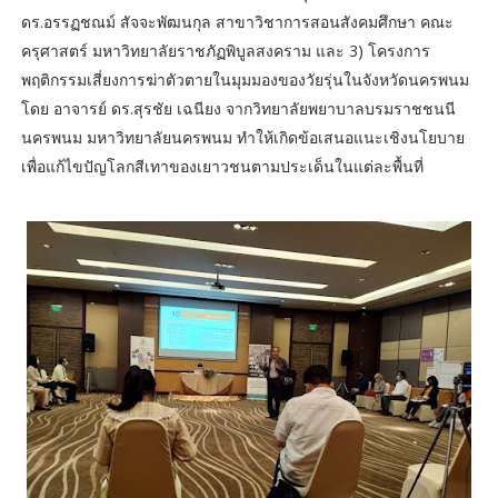
ดร.อรรฏชณม์ สัจจะพัฒนกุล สาขาวิชาการสอนสังคมศึกษา คณะ
ครุศาสตร์ มหาวิทยาลัยราชภัฏพิบูลสงคราม และ 3) โครงการ
พฤติกรรมเสี่ยงการฆ่าตัวตายในมุมมองของวัยรุ่นในจังหวัดนครพนม
โดย อาจารย์ ดร.สุรชัย เฉนียง จากวิทยาลัยพยาบาลบรมราชชนนี
นครพนม มหาวิทยาลัยนครพนม ทำให้เกิดข้อเสนอแนะเชิงนโยบาย
เพื่อแก้ไขปัญโลกสีเทาของเยาวชนตามประเด็นในแต่ละพื้นที่