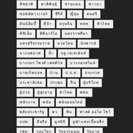
ชัชชาติ
ชาติพันธุ์
ชายแดน
ชาวนา
ซอฟต์พาวเวอร์
ซีรีส์
ญี่ปุ่น
ดนตรี
ดันน์ฮัมบี้
ดีป้า
ตรุษจีน
ททท.
ทั่วไทย
ทีซีเอ็ม
ทีดีอาร์ไอ
นครราชสีมา
นครศรีธรรมราช
นวดไทย
นักพากย์
นางนพมาศ
น้ำ
บลู เอเลเฟ่นท์
บางกอก ไพรด์ เฟสติวัล
บางกอกสไมล์
บาสเก็ตบอล
บ้าน
ป.ป.ส.
ประกวด
ประชาสังคม
ประชุม
ปืน
ผู้บริโภค
ผู้ป่วย
ผู้สูงอายุ
ผ้าไทย
พชอ.
พนักงาน
พนัน
พนันออนไลน์
พลังประชารัฐ
พว.
ฟัน
ฟาสต์ ออโต โชว์
ภปค.
มือถือ
มูลนิธิ
ยูฟ่าแชมเปี้ยนลีก
รฟท.
รอบโลก
รัฐธรรมนูญ
รัฐบาล