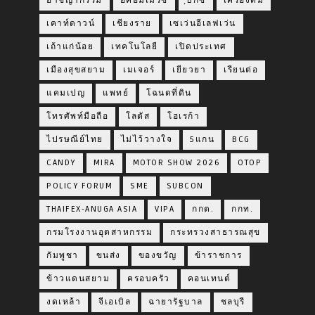
อาชญากรรม
อีคอมเมิร์ซ
ฺบิ๊กซี
เครื่องดื่ม
เคาท์ดาวน์
เชียงราย
เซเว่นอีเลฟเว่น
เถ้าแก่น้อย
เทคโนโลยี
เปิดประเทศ
เมืองสุขสยาม
เมเจอร์
เยียวยา
เรียนต่อ
แคมเปญ
แพทย์
โฉนดที่ดิน
โทรศัพท์มือถือ
โลตัส
โฮเรก้า
ไปรษณีย์ไทย
ไม่ไว้วางใจ
5แกน
BCG
CANDY
MIRA
MOTOR SHOW 2026
OTOP
POLICY FORUM
SME
SUBCON
THAIFEX-ANUGA ASIA
VIPA
กกต.
กกท.
กรมโรงงานอุตสาหกรรม
กระทรวงสาธารณสุข
กัมพูชา
ขนส่ง
ของขวัญ
ข้าราชการ
ข้าวแดนสยาม
ครอบครัว
คอนเทนต์
งดเหล้า
จีเอเบิล
ฉายารัฐบาล
ชลบุรี