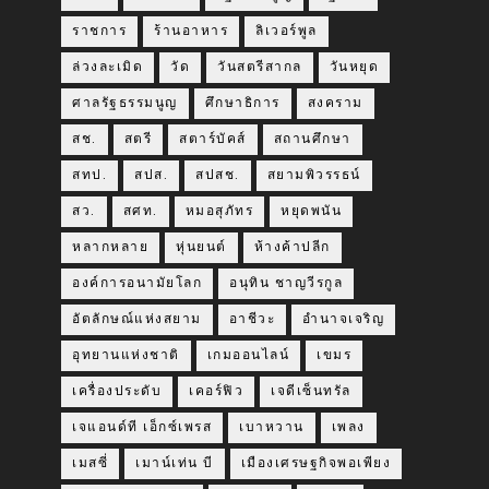
ราชการ
ร้านอาหาร
ลิเวอร์พูล
ล่วงละเมิด
วัด
วันสตรีสากล
วันหยุด
ศาลรัฐธรรมนูญ
ศึกษาธิการ
สงคราม
สช.
สตรี
สตาร์บัคส์
สถานศึกษา
สทป.
สปส.
สปสช.
สยามพิวรรธน์
สว.
สศท.
หมอสุภัทร
หยุดพนัน
หลากหลาย
หุ่นยนต์
ห้างค้าปลีก
องค์การอนามัยโลก
อนุทิน ชาญวีรกูล
อัตลักษณ์แห่งสยาม
อาชีวะ
อำนาจเจริญ
อุทยานแห่งชาติ
เกมออนไลน์
เขมร
เครื่องประดับ
เคอร์ฟิว
เจดีเซ็นทรัล
เจแอนด์ที เอ็กซ์เพรส
เบาหวาน
เพลง
เมสซี่
เมาน์เท่น บี
เมืองเศรษฐกิจพอเพียง