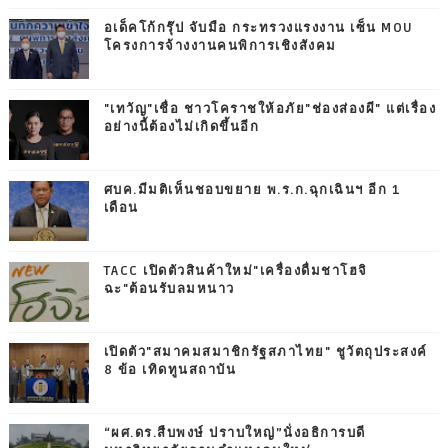
อเด็คโก้กรุ๊ป จับมือ กระทรวงแรงงาน เซ็น MOU
โครงการจ้างงานคนพิการเชิงสังคม
"เทวัญ"เชื่อ ชาวโคราชให้อภัย"ช่องส่องผี" แต่เรื่อง
อย่างนี้ต้องไม่เกิดขึ้นอีก
ศบค.มีมติเห็นชอบขยาย พ.ร.ก.ฉุกเฉินฯ อีก 1
เดือน
TACC เปิดตัวสินค้าใหม่"เครื่องดื่มชาโฮจิ
ฉะ"ต้อนรับลมหนาว
เปิดตัว"สมาคมสมาชิกรัฐสภาไทย" ชูวัตถุประสงค์
8 ข้อ เทิดทูนสถาบัน
“ผศ.ดร.สืบพงษ์ ปราบใหญ่”นั่งอธิการบดี