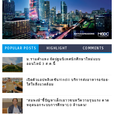
POPULAR POSTS
HIGHLIGHT
COMMENTS
ม.รามคำแหง จัดปฐมนิเทศนักศึกษาใหม่แบบ
ออนไลน์ 3 ส.ค.นี้
เปิดตัวแอปพลิเคชันYindii บริการส่งอาหารอร่อย-
ใส่ใจสิ่งแวดล้อม
"สมพงษ์"ชี้ปัญหาเด็กเยาวชนทวีความรุนแรง คาด
หลุดนอกระบบการศึกษา10 ล้านคน!