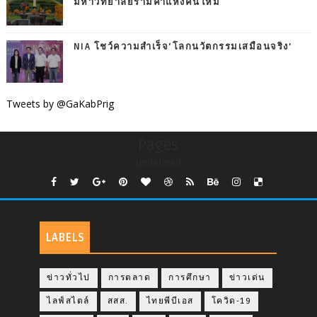
มหาวิทยาลัยรามคำแหงคนใหม่
NIA โชว์ความสำเร็จ‘โลกนวัตกรรมเสมือนจริง’
Tweets by @GaKabPrig
Pages
undefined
LABELS
ข่าวทั่วไป
การตลาด
การศึกษา
ข่าวเด่น
ไลฟ์สไตล์
สสส.
ไทยพีบีเอส
โควิด-19