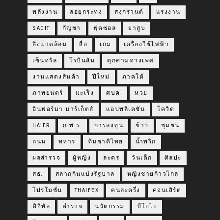
พลังงาน
ลอยกระทง
สงกรานต์
แรงงาน
SACIT
กัญชา
ฟุตซอล
ยาสูบ
สิ่งแวดล้อม
สื่อ
เกม
เครื่องใช้ไฟฟ้า
เซ็นทรัล
โรบินสัน
คุกคามทางเพศ
งานแสดงสินค้า
ปีใหม่
ภาคใต้
ภาพยนตร์
มะเร็ง
ศบค.
หวย
อินฟอร์มา มาร์เก็ตส์
แอปพลิเคชัน
โควิด
HAIER
ก.พ.ร.
การลงทุน
ข้าว
ชุมชน
ถนน
ทหาร
ทีมชาติไทย
น้ำพริก
ผลสำรวจ
ผู้หญิง
ละคร
วันเด็ก
ศิลปะ
สธ.
สลากกินแบ่งรัฐบาล
หญิงชายก้าวไกล
โปรโมชั่น
THAIFEX
คนละครึ่ง
คอนเสิร์ต
ดิจิทัล
ตำรวจ
นวัตกรรม
บีโอไอ