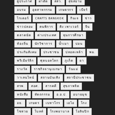
ผู้ประกาศ
ผ่าตัด
สสว.
สุขสยาม
อบรม
อุตสาหกรรม
เกษตรกร
เบียร์
ไรเดอร์
CRAFTS BANGKOK
กินเจ
ข่าว
ข่าวปลอม
คนพิการ
คิง เพาเวอร์
จีน
ตลาดนัด
ต่างประเทศ
ทุนการศึกษา
ท้องถิ่น
นักวิชาการ
น้ำเมา
บ่อน
ประกันสังคม
ประชาชน
ปลอดเหล้า
พม.
พรีเมียร์ลีก
ฟุตบอลโลก
ภูเก็ต
ยา
รางวัล
ราชกิจจานุเบกษา
วันแม่
วาเลนไทน์
สถานบันเทิง
สถานีประชาชน
สรพ.
สอศ.
สารคดี
สุขภาพจิต
หนังสือ
หัตถกรรม
อ.อ.ป.
อบายมุข
อย.
เกษตร
เบทาโกร
เอไอ
โกง
โชห่วย
โบลท์
โรงพยาบาล
โอลิมปิก