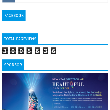
FACEBOOK
TOTAL PAGEVIEWS
3
0
9
5
6
3
6
SPONSOR