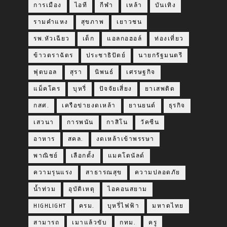
การเมือง
ไอที
กีฬา
เหล้า
บันเทิง
รามคำแหง
สุขภาพ
เยาวชน
รพ.หัวเฉียว
เด็ก
แอลกอฮอล์
ท่องเที่ยว
ข้าวตราฉัตร
ประชาธิปัตย์
นายกรัฐมนตรี
ฟุตบอล
สุรา
นิพนธ์
เศรษฐกิจ
แม็คโคร
บุหรี่
ปัจจัยเสี่ยง
ยาเสพติด
กสศ.
เครือข่ายงดเหล้า
ยานยนต์
ธุรกิจ
เสวนา
การพนัน
กาสิโน
วัคซีน
อาหาร
สคล.
งดเหล้าเข้าพรรษา
พาณิชย์
เลือกตั้ง
แมคโดนัลด์
ความรุนแรง
สาธารณสุข
ความปลอดภัย
น้ำท่วม
อุบัติเหตุ
ไอคอนสยาม
HIGHLIGHT
ครม.
บุหรี่ไฟฟ้า
มหาดไทย
สามารถ
เมาแล้วขับ
กทม.
ครู