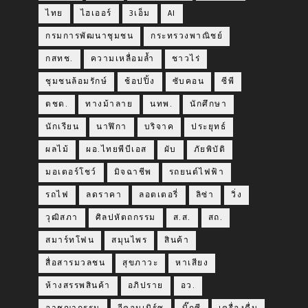
ไทย
ไฮเออร์
3เอ็ม
AI
กรมการพัฒนาชุมชน
กระทรวงพาณิชย์
กสทช.
ความเหลื่อมล้ำ
ชาวไร่
ชุมชนล้อมรักษ์
ช้อปปิ้ง
ซับคอน
ซีพี
ตชด.
ทางม้าลาย
นทพ.
นักศึกษา
นักเรียน
นาฬิกา
บริจาค
ประยุทธ์
ผลไม้
ผอ.ไทยพีบีเอส
ผับ
ภัยพิบัติ
มอเตอร์โชว์
มิจฉาชีพ
รถยนต์ไฟฟ้า
รถไฟ
ลดราคา
ลอตเตอรี่
ลิซ่า
วิ่ง
วุฒิสภา
ศิลปหัตถกรรม
ส.ส.
สถ.
สมาร์ทโฟน
สมุนไพร
สินค้า
สื่อสารมวลชน
สุขภาวะ
หาเสียง
ห้างสรรพสินค้า
อภิปราย
อว.