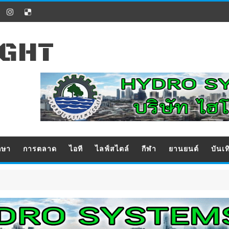
IGHT
กษา
การตลาด
ไอที
ไลฟ์สไตล์
กีฬา
ยานยนต์
บันเท