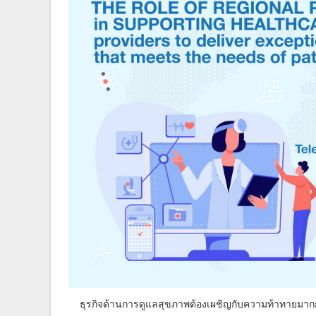
ธุรกิจด้านการดูแลสุขภาพต้องเผชิญกับความท้าทายมากกว่า