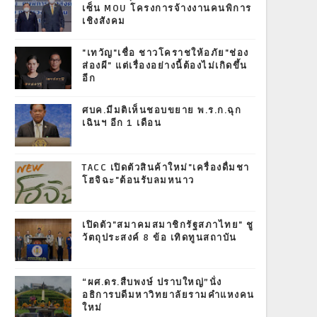
เซ็น MOU โครงการจ้างงานคนพิการ
เชิงสังคม
"เทวัญ"เชื่อ ชาวโคราชให้อภัย"ช่อง
ส่องผี" แต่เรื่องอย่างนี้ต้องไม่เกิดขึ้น
อีก
ศบค.มีมติเห็นชอบขยาย พ.ร.ก.ฉุก
เฉินฯ อีก 1 เดือน
TACC เปิดตัวสินค้าใหม่"เครื่องดื่มชา
โฮจิฉะ"ต้อนรับลมหนาว
เปิดตัว"สมาคมสมาชิกรัฐสภาไทย" ชู
วัตถุประสงค์ 8 ข้อ เทิดทูนสถาบัน
“ผศ.ดร.สืบพงษ์ ปราบใหญ่”นั่ง
อธิการบดีมหาวิทยาลัยรามคำแหงคน
ใหม่