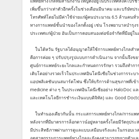
แพทย์ทางไกลที่มีสำนักงานใหญ่ตั้งอยู่ในประเทศสิงคโปร์ชี้
เพิ่มขึ้นกว่าเท่าตัวอีกครั้งในช่วงเดือนมีนาคม และบริษัท
โทรศัพท์โดยไม่มีค่าใช้จ่ายแก่ผู้คนประมาณ 6.5 ล้านคนทั่
ทางการแพทย์ชั้นนำของโลกตั้งอยู่ เช่น โรงพยาบาลบำรุง
ประเทศแก่ผู้ป่วย อันเป็นการตอบสนองต่อข้อจำกัดที่มีอยู่ใน
ในไต้หวัน รัฐบาลได้อนุญาตให้ใช้การแพทย์ทางไกลสำหรั
คือการค่อย ๆ ปรับปรุงรูปแบบการดำเนินงาน จากนั้นจึงข
ศูนย์การแพทย์ระยะไกลและกำหนดการรักษา รวมถึงทำการส
เติบโตอย่างรวดเร็วในประเทศอินโดนีเซียในช่วงการระบ
แอปพลิเคชันบนสมาร์ตโฟน ซึ่งให้บริการด้านสุขภาพที่เข้าถ
medicine ต่าง ๆ ในประเทศอินโดนีเซียอย่าง HaloDoc 
และเทคโนโลยีการชำระเงินแบบดิจิทัล) และ Good Doctor w
ในทำนองเดียวกันนั้น กระแสการแพทย์ทางไกล/การแพทย
หลังจากที่มีมาตรการล็อกดาวน์อยู่หลายครั้งโดยมีวัตถุประสง
มีประสิทธิภาพผ่านการดูแลแบบเสมือนจริงและในกรอบเวลาท
อุตสาหกรรมการแพทย์ทางไกลจะยังคงสามารถขยายตัวและยกระ