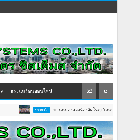
ิง
กระแสร้อนออนไลน์
บ้านหนองสองห้องจัดใหญ่ “แห่เทียนพรรษา–ผ้าป่าซาเล้
ข่าวทั่วไป