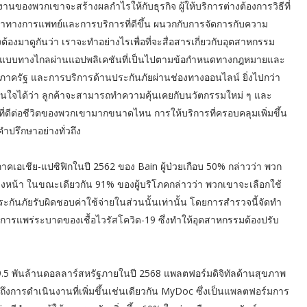
านของพวกเขาจะสร้างผลกำไรให้กับธุรกิจ ผู้ให้บริการต่างต้องการวิธีที่
น้าทางการแพทย์และการบริการที่ดีขึ้น ผนวกกับการจัดการกับความ
าจึงต้องมาดูกันว่า เราจะทำอย่างไรเพื่อที่จะสื่อสารเกี่ยวกับอุตสาหกรรม
พทย์แบบทางไกลผ่านแอปพลิเคชันที่เป็นไปตามข้อกำหนดทางกฎหมายและ
าครัฐ และการบริการด้านประกันภัยผ่านช่องทางออนไลน์ ยิ่งไปกว่า
ให้มั่นใจได้ว่า ลูกค้าจะสามารถทำความคุ้นเคยกับนวัตกรรมใหม่ ๆ และ
ที่ดีต่อชีวิตของพวกเขามากขนาดไหน การให้บริการที่ครอบคลุมเพิ่มขึ้น
ำปรึกษาอย่างทั่วถึง
อเชีย-แปซิฟิกในปี 2562 ของ Bain ผู้ป่วยเกือบ 50% กล่าวว่า พวก
ข้างหน้า ในขณะเดียวกัน 91% ของผู้บริโภคกล่าวว่า พวกเขาจะเลือกใช้
ะกันภัยรับผิดชอบค่าใช้จ่ายในส่วนนั้นเท่านั้น โดยการสำรวจนี้จัดทำ
การแพร่ระบาดของเชื้อไวรัสโควิด-19 ซึ่งทำให้อุตสาหกรรมต้องปรับ
9.5 พันล้านดอลลาร์สหรัฐภายในปี 2568 แพลตฟอร์มดิจิทัลด้านสุขภาพ
งการดำเนินงานที่เพิ่มขึ้นเช่นเดียวกัน MyDoc ซึ่งเป็นแพลตฟอร์มการ