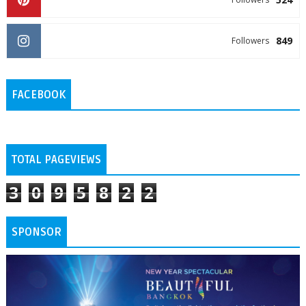
849
Followers
FACEBOOK
TOTAL PAGEVIEWS
3
0
9
5
8
2
2
SPONSOR