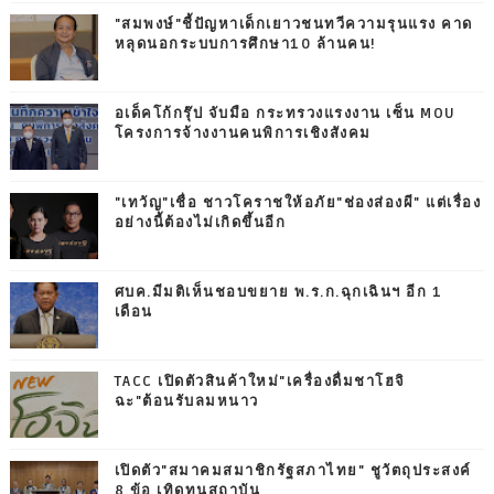
"สมพงษ์"ชี้ปัญหาเด็กเยาวชนทวีความรุนแรง คาด
หลุดนอกระบบการศึกษา10 ล้านคน!
อเด็คโก้กรุ๊ป จับมือ กระทรวงแรงงาน เซ็น MOU
โครงการจ้างงานคนพิการเชิงสังคม
"เทวัญ"เชื่อ ชาวโคราชให้อภัย"ช่องส่องผี" แต่เรื่อง
อย่างนี้ต้องไม่เกิดขึ้นอีก
ศบค.มีมติเห็นชอบขยาย พ.ร.ก.ฉุกเฉินฯ อีก 1
เดือน
TACC เปิดตัวสินค้าใหม่"เครื่องดื่มชาโฮจิ
ฉะ"ต้อนรับลมหนาว
เปิดตัว"สมาคมสมาชิกรัฐสภาไทย" ชูวัตถุประสงค์
8 ข้อ เทิดทูนสถาบัน