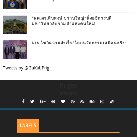
“ผศ.ดร.สืบพงษ์ ปราบใหญ่”นั่งอธิการบดี
มหาวิทยาลัยรามคำแหงคนใหม่
NIA โชว์ความสำเร็จ‘โลกนวัตกรรมเสมือนจริง’
Tweets by @GaKabPrig
Pages
undefined
LABELS