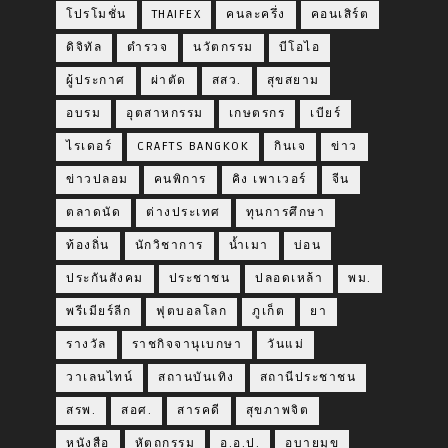
โปรโมชั่น
THAIFEX
คนละครึ่ง
คอนเสิร์ต
ดิจิทัล
ตำรวจ
นวัตกรรม
บีโอไอ
ผู้ประกาศ
ผ่าตัด
สสว.
สุขสยาม
อบรม
อุตสาหกรรม
เกษตรกร
เบียร์
ไรเดอร์
CRAFTS BANGKOK
กินเจ
ข่าว
ข่าวปลอม
คนพิการ
คิง เพาเวอร์
จีน
ตลาดนัด
ต่างประเทศ
ทุนการศึกษา
ท้องถิ่น
นักวิชาการ
น้ำเมา
บ่อน
ประกันสังคม
ประชาชน
ปลอดเหล้า
พม.
พรีเมียร์ลีก
ฟุตบอลโลก
ภูเก็ต
ยา
รางวัล
ราชกิจจานุเบกษา
วันแม่
วาเลนไทน์
สถานบันเทิง
สถานีประชาชน
สรพ.
สอศ.
สารคดี
สุขภาพจิต
หนังสือ
หัตถกรรม
อ.อ.ป.
อบายมุข