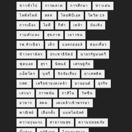
ข่าวทั่วไป
การตลาด
การศึกษา
ข่าวเด่น
ไลฟ์สไตล์
สสส.
ไทยพีบีเอส
โควิด-19
การเมือง
ไอที
กีฬา
เหล้า
บันเทิง
รามคำแหง
สุขภาพ
เยาวชน
รพ.หัวเฉียว
เด็ก
แอลกอฮอล์
ท่องเที่ยว
ข้าวตราฉัตร
ประชาธิปัตย์
นายกรัฐมนตรี
ฟุตบอล
สุรา
นิพนธ์
เศรษฐกิจ
แม็คโคร
บุหรี่
ปัจจัยเสี่ยง
ยาเสพติด
กสศ.
เครือข่ายงดเหล้า
ยานยนต์
ธุรกิจ
เสวนา
การพนัน
กาสิโน
วัคซีน
อาหาร
สคล.
งดเหล้าเข้าพรรษา
พาณิชย์
เลือกตั้ง
แมคโดนัลด์
ความรุนแรง
สาธารณสุข
ความปลอดภัย