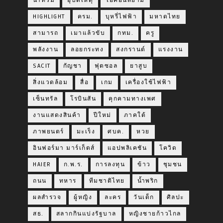
น้ำท่วม
อุบัติเหตุ
ไอคอนสยาม
HIGHLIGHT
ครม.
บุหรี่ไฟฟ้า
มหาดไทย
สามารถ
เมาแล้วขับ
กทม.
ครู
พลังงาน
ลอยกระทง
สงกรานต์
แรงงาน
SACIT
กัญชา
ฟุตซอล
ยาสูบ
สิ่งแวดล้อม
สื่อ
เกม
เครื่องใช้ไฟฟ้า
เซ็นทรัล
โรบินสัน
คุกคามทางเพศ
งานแสดงสินค้า
ปีใหม่
ภาคใต้
ภาพยนตร์
มะเร็ง
ศบค.
หวย
อินฟอร์มา มาร์เก็ตส์
แอปพลิเคชัน
โควิด
HAIER
ก.พ.ร.
การลงทุน
ข้าว
ชุมชน
ถนน
ทหาร
ทีมชาติไทย
น้ำพริก
ผลสำรวจ
ผู้หญิง
ละคร
วันเด็ก
ศิลปะ
สธ.
สลากกินแบ่งรัฐบาล
หญิงชายก้าวไกล