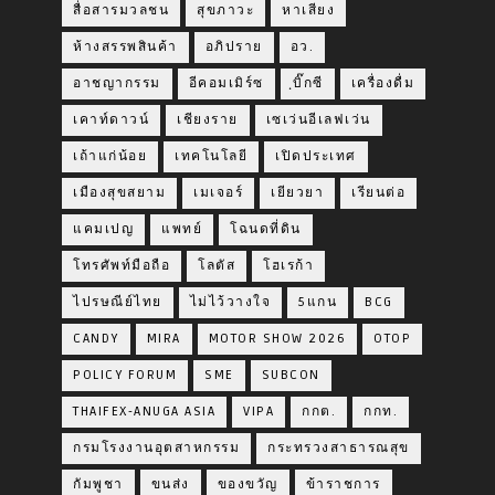
สื่อสารมวลชน
สุขภาวะ
หาเสียง
ห้างสรรพสินค้า
อภิปราย
อว.
อาชญากรรม
อีคอมเมิร์ซ
ฺบิ๊กซี
เครื่องดื่ม
เคาท์ดาวน์
เชียงราย
เซเว่นอีเลฟเว่น
เถ้าแก่น้อย
เทคโนโลยี
เปิดประเทศ
เมืองสุขสยาม
เมเจอร์
เยียวยา
เรียนต่อ
แคมเปญ
แพทย์
โฉนดที่ดิน
โทรศัพท์มือถือ
โลตัส
โฮเรก้า
ไปรษณีย์ไทย
ไม่ไว้วางใจ
5แกน
BCG
CANDY
MIRA
MOTOR SHOW 2026
OTOP
POLICY FORUM
SME
SUBCON
THAIFEX-ANUGA ASIA
VIPA
กกต.
กกท.
กรมโรงงานอุตสาหกรรม
กระทรวงสาธารณสุข
กัมพูชา
ขนส่ง
ของขวัญ
ข้าราชการ