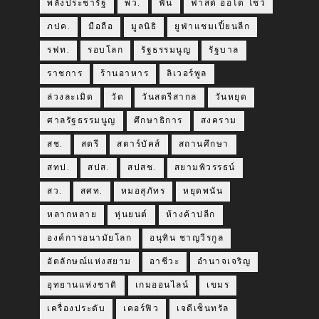
พลังประชารัฐ
พว.
ฟัน
ฟาสต์ ออโต โชว์
ภปค.
มือถือ
มูลนิธิ
ยูฟ่าแชมเปี้ยนลีก
รฟท.
รอบโลก
รัฐธรรมนูญ
รัฐบาล
ราชการ
ร้านอาหาร
ลิเวอร์พูล
ล่วงละเมิด
วัด
วันสตรีสากล
วันหยุด
ศาลรัฐธรรมนูญ
ศึกษาธิการ
สงคราม
สช.
สตรี
สตาร์บัคส์
สถานศึกษา
สทป.
สปส.
สปสช.
สยามพิวรรธน์
สว.
สศท.
หมอสุภัทร
หยุดพนัน
หลากหลาย
หุ่นยนต์
ห้างค้าปลีก
องค์การอนามัยโลก
อนุทิน ชาญวีรกูล
อัตลักษณ์แห่งสยาม
อาชีวะ
อำนาจเจริญ
อุทยานแห่งชาติ
เกมออนไลน์
เขมร
เครื่องประดับ
เคอร์ฟิว
เจดีเซ็นทรัล