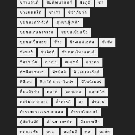
ชราแลนด์
ชัยพัฒนาแฟร์
ชัยภูมิ
ชา
ชายแดนใต้
ชำเรา
ชีวาภิบาล
ชุมชนยกกำลังดี
ชุมชนสู้เหล้า
ชุมชนเกษตรกรรม
ชุมชนเข้มแข็ง
ชุมชนเปี่ยมสุข
ช้าง
ช้างเอฟเอคัพ
ซังซัง
ซังฟอร์
ซันคิสท์
ซับคอนไทยแลนด์
ซีลวาเนีย
ญาญ่า
ณเดชน์
ดวงตา
ดัชนีความสุข
ดัชมิลล์
ดิ เอมเมอรัลด์
ดีอีเอส
ดีเอโก้ มาราโดน่า
ดีไซน์เนอร์
ดื่มแล้วขับ
ตลาด
ตลาดสด
ตลาดไท
ตะวันออกกลาง
ตั้งครรภ์
ตา
ตำนาน
ตำรวจตระเวนชายแดน
ตำรวจไซเบอร์
ตู้อัตโนมัติ
ต้านยาเสพติด
ถั่วลายเสือ
ทดลองขับ
ทปอ.
ทมยันตี
ทส.
ทอล์ค