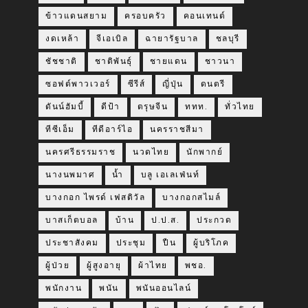
ข้าวแดนสยาม
ครอบครัว
คอนเทนต์
งดเหล้า
จีเอเบิล
ฉายารัฐบาล
ชลบุรี
ชัชชาติ
ชาติพันธุ์
ชายแดน
ชาวนา
ซอฟต์พาวเวอร์
ซีรีส์
ญี่ปุ่น
ดนตรี
ดันน์ฮัมบี้
ดีป้า
ตรุษจีน
ททท.
ทั่วไทย
ทีซีเอ็ม
ทีดีอาร์ไอ
นครราชสีมา
นครศรีธรรมราช
นวดไทย
นักพากย์
นางนพมาศ
น้ำ
บลู เอเลเฟ่นท์
บางกอก ไพรด์ เฟสติวัล
บางกอกสไมล์
บาสเก็ตบอล
บ้าน
ป.ป.ส.
ประกวด
ประชาสังคม
ประชุม
ปืน
ผู้บริโภค
ผู้ป่วย
ผู้สูงอายุ
ผ้าไทย
พชอ.
พนักงาน
พนัน
พนันออนไลน์