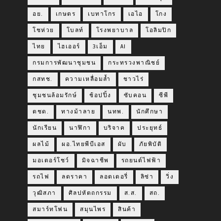
อย.
เกษตร
เบทาโกร
เอไอ
โกง
โชห่วย
โบลท์
โรงพยาบาล
โอลิมปิก
ไทย
ไฮเออร์
3เอ็ม
AI
กรมการพัฒนาชุมชน
กระทรวงพาณิชย์
กสทช.
ความเหลื่อมล้ำ
ชาวไร่
ชุมชนล้อมรักษ์
ช้อปปิ้ง
ซับคอน
ซีพี
ตชด.
ทางม้าลาย
นทพ.
นักศึกษา
นักเรียน
นาฬิกา
บริจาค
ประยุทธ์
ผลไม้
ผอ.ไทยพีบีเอส
ผับ
ภัยพิบัติ
มอเตอร์โชว์
มิจฉาชีพ
รถยนต์ไฟฟ้า
รถไฟ
ลดราคา
ลอตเตอรี่
ลิซ่า
วิ่ง
วุฒิสภา
ศิลปหัตถกรรม
ส.ส.
สถ.
สมาร์ทโฟน
สมุนไพร
สินค้า