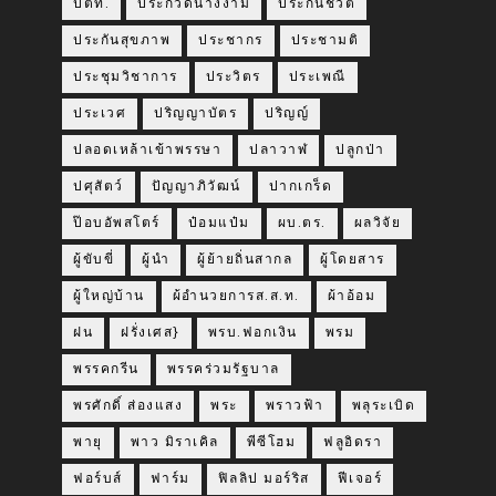
ปตท.
ประกวดนางงาม
ประกันชีวิต
ประกันสุขภาพ
ประชากร
ประชามติ
ประชุมวิชาการ
ประวิตร
ประเพณี
ประเวศ
ปริญญาบัตร
ปริญญ์
ปลอดเหล้าเข้าพรรษา
ปลาวาฬ
ปลูกป่า
ปศุสัตว์
ปัญญาภิวัฒน์
ปากเกร็ด
ป๊อบอัพสโตร์
ป๋อมแป๋ม
ผบ.ตร.
ผลวิจัย
ผู้ขับขี่
ผู้นำ
ผู้ย้ายถิ่นสากล
ผู้โดยสาร
ผู้ใหญ่บ้าน
ผ้อำนวยการส.ส.ท.
ผ้าอ้อม
ฝน
ฝรั่งเศส}
พรบ.ฟอกเงิน
พรม
พรรคกรีน
พรรคร่วมรัฐบาล
พรศักดิ์ ส่องแสง
พระ
พราวฟ้า
พลุระเบิด
พายุ
พาว มิราเคิล
พีซีโฮม
ฟลูอิดรา
ฟอร์บส์
ฟาร์ม
ฟิลลิป มอร์ริส
ฟีเจอร์