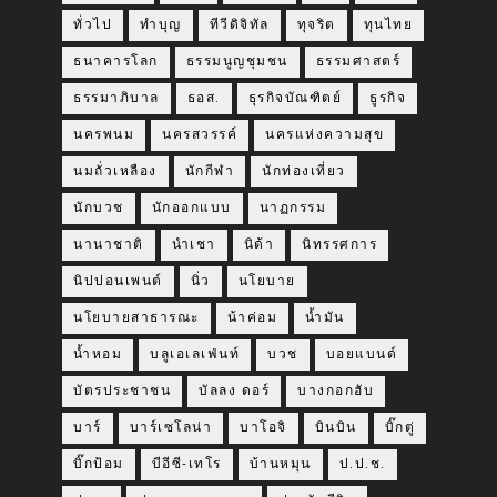
ทั่วไป
ทำบุญ
ทีวีดิจิทัล
ทุจริต
ทุนไทย
ธนาคารโลก
ธรรมนูญชุมชน
ธรรมศาสตร์
ธรรมาภิบาล
ธอส.
ธุรกิจบัณฑิตย์
ธูรกิจ
นครพนม
นครสวรรค์
นครแห่งความสุข
นมถั่วเหลือง
นักกีฬา
นักท่องเที่ยว
นักบวช
นักออกแบบ
นาฏกรรม
นานาชาติ
นำเชา
นิด้า
นิทรรศการ
นิปปอนเพนต์
นิ่ว
นโยบาย
นโยบายสาธารณะ
น้าค่อม
น้ำมัน
น้ำหอม
บลูเอเลเฟ่นท์
บวช
บอยแบนด์
บัตรประชาชน
บัลลง ดอร์
บางกอกฮับ
บาร์
บาร์เซโลน่า
บาโอจิ
บินบิน
บิ๊กตู่
บิ๊กป้อม
บีอีซี-เทโร
บ้านหมุน
ป.ป.ช.