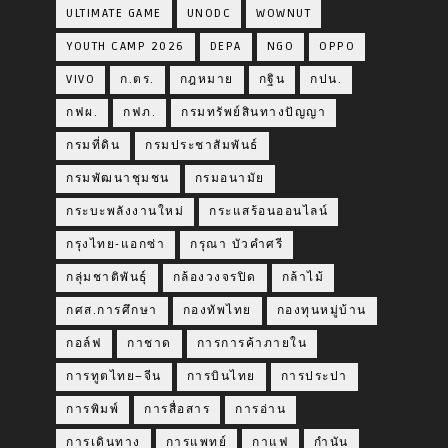
ULTIMATE GAME
UNODC
WOWNUT
YOUTH CAMP 2026
DEPA
NGO
OPPO
VIVO
ก.ตร.
กฎหมาย
กฐิน
กปน.
กฟผ.
กฟภ.
กรมทรัพย์สินทางปัญญา
กรมที่ดิน
กรมประชาสัมพันธ์
กรมพัฒนาชุมชน
กรมอนามัย
กระบะพลังงานใหม่
กระแสร้อนออนไลน์
กรุงไทย-แอกซ่า
กรุณา บัวคำศรี
กลุ่มชาติพันธุ์
กล้องวงจรปิด
กล้าไม้
กศส.การศึกษา
กองทัพไทย
กองทุนหมู่บ้าน
กอล์ฟ
กาชาด
การการค้าภายใน
การทูตไทย–จีน
การบินไทย
การประปา
การพิมพ์
การสื่อสาร
การอ่าน
การเดินทาง
การแพทย์
กาแฟ
กำนัน