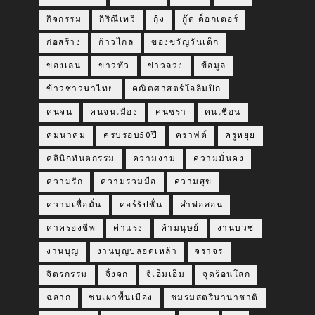
กิจกรรม
กิริณีเทวี
กุ้ง
กู๊ด ด็อกเตอร์
ก่อสร้าง
ก้าวไกล
ของขวัญวันเด็ก
ของเล่น
ข่าวทั่ว
ข่าวลวง
ข้อมูล
ข้าวชาวนาไทย
คณิตศาสตร์โอลิมปิก
คนจน
คนจนเมือง
คนชรา
คนเชือน
คมนาคม
ครบรอบ50ปี
คราฟต์
ครูหยุย
คลินิกทันตกรรม
ความงาม
ความมั่นคง
ความรัก
ความร่วมมือ
ความสุข
ความเชื่อมั่น
คอร์รัปชั่น
คำพ่อสอน
ค่าครองชีพ
ค่าแรง
ค้ามนุษย์
งานบวช
งานบุญ
งานบุญปลอดเหล้า
จราจร
จิตรกรรม
จิ้งจก
จีเอ็มเอ็ม
จุดร้อนโลก
ฉลาก
ชนเผ่าพื้นเมือง
ชมรมสตรีนานาชาติ