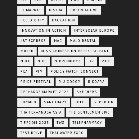
GI MARKET
GISTDA
GREEN ACTIVE
HELLO KITTY
HACKATHON
INNOVATION IN ACTION
INTERSOLAR EUROPE
J&T EXPRESS
MAC
MALO DENTAL
MILIEU
MISS CHINESE UNIVERSE PAGEANT
NIDA
NIKE
NIPPONBOYZ
OR
PAIH
PEA
PIM
POLICY WATCH CONNECT
PRIDE FESTIVAL
R U COCO?
RIDDARA
RECHARGE MARKET 2025
SKECHERS
SKYMED
SANCTUARY
SOLIS
SUPERIOR
THAIFEX–ANUGA ASIA
THE GENTLEMEN LIVE
TIFFCOM 2025
TWZ
TELEPHARMACY
TEST DRIVE
THAI WATER EXPO