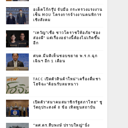
อเด็คโก้กรุ๊ป จับมือ กระทรวงแรงงาน
เซ็น MOU โครงการจ้างงานคนพิการ
เชิงสังคม
"เทวัญ"เชื่อ ชาวโคราชให้อภัย"ช่อง
ส่องผี" แต่เรื่องอย่างนี้ต้องไม่เกิดขึ้น
อีก
ศบค.มีมติเห็นชอบขยาย พ.ร.ก.ฉุก
เฉินฯ อีก 1 เดือน
TACC เปิดตัวสินค้าใหม่"เครื่องดื่มชา
โฮจิฉะ"ต้อนรับลมหนาว
เปิดตัว"สมาคมสมาชิกรัฐสภาไทย" ชู
วัตถุประสงค์ 8 ข้อ เทิดทูนสถาบัน
“ผศ.ดร.สืบพงษ์ ปราบใหญ่”นั่ง