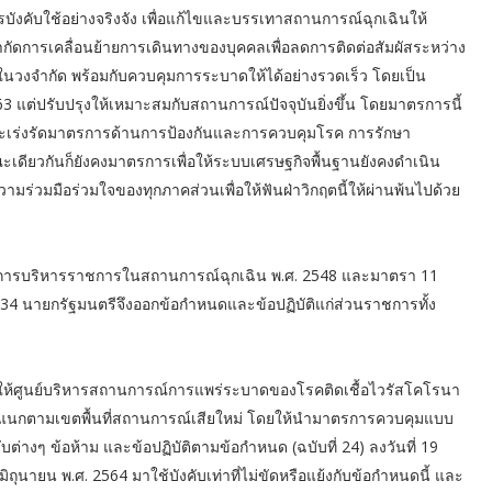
งคับใช้อย่างจริงจัง เพื่อแก้ไขและบรรเทาสถานการณ์ฉุกเฉินให้
ัดการเคลื่อนย้ายการเดินทางของบุคคลเพื่อลดการติดต่อสัมผัสระหว่าง
ยู่ในวงจำกัด พร้อมกับควบคุมการระบาดให้ได้อย่างรวดเร็ว โดยเป็น
3 แต่ปรับปรุงให้เหมาะสมกับสถานการณ์ปัจจุบันยิ่งขึ้น โดยมาตรการนี้
และเร่งรัดมาตรการด้านการป้องกันและการควบคุมโรค การรักษา
ดียวกันก็ยังคงมาตรการเพื่อให้ระบบเศรษฐกิจพื้นฐานยังคงดำเนิน
วามร่วมมือร่วมใจของทุกภาคส่วนเพื่อให้ฟันฝ่าวิกฤตนี้ให้ผ่านพ้นไปด้วย
รบริหารราชการในสถานการณ์ฉุกเฉิน พ.ศ. 2548 และมาตรา 11
34 นายกรัฐมนตรีจึงออกข้อกำหนดและข้อปฏิบัติแก่ส่วนราชการทั้ง
รณ์ ให้ศูนย์บริหารสถานการณ์การแพร่ระบาดของโรคติดเชื้อไวรัสโคโรนา
วัดจำแนกตามเขตพื้นที่สถานการณ์เสียใหม่ โดยให้นำมาตรการควบคุมแบบ
บต่างๆ ข้อห้าม และข้อปฏิบัติตามข้อกำหนด (ฉบับที่ 24) ลงวันที่ 19
มิถุนายน พ.ศ. 2564 มาใช้บังคับเท่าที่ไม่ขัดหรือแย้งกับข้อกำหนดนี้ และ