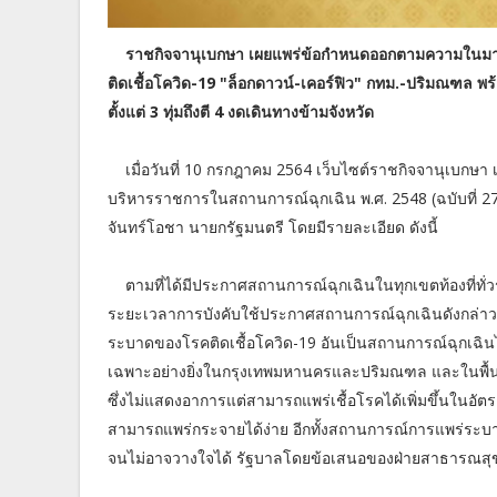
ราชกิจจานุเบกษา เผยแพร่ข้อกำหนดออกตามความในมาต
ติดเชื้อโควิด-19 "ล็อกดาวน์-เคอร์ฟิว" กทม.-ปริมณฑล พร
ตั้งแต่ 3 ทุ่มถึงตี 4 งดเดินทางข้ามจังหวัด
เมื่อวันที่ 10 กรกฎาคม 2564 เว็บไซต์ราชกิจจานุเ
บริหารราชการในสถานการณ์ฉุกเฉิน พ.ศ. 2548 (ฉบับที่ 2
จันทร์โอชา นายกรัฐมนตรี โดยมีรายละเอียด ดังนี้
ตามที่ได้มีประกาศสถานการณ์ฉุกเฉินในทุกเขตท้องที่ทั่
ระยะเวลาการบังคับใช้ประกาศสถานการณ์ฉุกเฉินดังกล่าวออก
ระบาดของโรคติดเชื้อโควิด-19 อันเป็นสถานการณ์ฉุกเฉิน
เฉพาะอย่างยิ่งในกรุงเทพมหานครและปริมณฑล และในพื้นที
ซึ่งไม่แสดงอาการแต่สามารถแพร่เชื้อโรคได้เพิ่มขึ้นในอัตร
สามารถแพร่กระจายได้ง่าย อีกทั้งสถานการณ์การแพร่ระบ
จนไม่อาจวางใจได้ รัฐบาลโดยข้อเสนอของฝ่ายสาธารณสุ