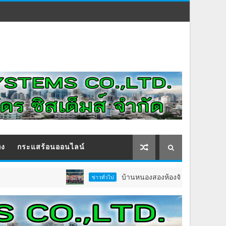
ิง
กระแสร้อนออนไลน์
บ้านหนองสองห้องจัดใหญ่ “แห่เทียนพรรษา–ผ
ข่าวทั่วไป