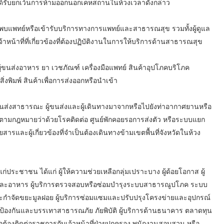
ี้ ได้รับยกเว้นการห้ามออกนอกเคหสถานในห้วงเวลาดังกล่าว
้องพบแพทย์หรือเข้ารับบริการทางการแพทย์และสาธารณสุข รวมทั้งผู้ดูแล
น้าที่ที่เกี่ยวข้องที่ต้องปฏิบัติงานในการให้บริการด้านสาธารณสุข
้ขนส่งอาหาร ยา เวชภัณฑ์ เครื่องมือแพทย์ สินค้าอุปโภคบริโภค
ิ่งพิมพ์ สินค้าเพื่อการส่งออกหรือนำเข้า
นขนส่งสาธารณะ ผู้ขนส่งและผู้เดินทางมาจากหรือไปยังท่าอากาศยานหรือ
ศตามกฎหมายว่าด้วยโรคติดต่อ ศูนย์พักคอยรอการส่งตัว หรือระบบแยก
ดยสารและผู้เกี่ยวข้องที่จำเป็นต้องเดินทางข้ามเขตพื้นที่จังหวัดในห้วง
ระชาชน ได้แก่ ผู้ให้ความช่วยเหลือกลุ่มเปราะบาง ผู้ด้อยโอกาส ผู้
สินค้าและอาหาร ผู้บริการตรวจสอบหรือซ่อมบำรุงระบบสาธารณูปโภค ระบบ
และกำจัดขยะมูลฝอย ผู้บริการซ่อมแซมและปรับปรุงโครงข่ายและอุปกรณ์
รป้องกันและบรรเทาสาธารณภัย ภัยพิบัติ ผู้บริการด้านธนาคาร ตลาดทุน
หรือต้องติดต่อราชการกับเจ้าหน้าที่ฝ่ายปกครอง พนักงานสอบสวน หรือ