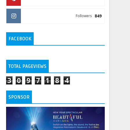
849
Followers
FACEBOOK
TOTAL PAGEVIEWS
3
0
9
7
1
8
4
SPONSOR