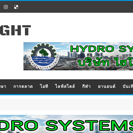
IGHT
กษา
การตลาด
ไอที
ไลฟ์สไตล์
กีฬา
ยานยนต์
บันเท