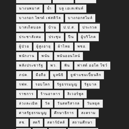
นางนพมาศ
น้ำ
บลู เอเลเฟ่นท์
บางกอก ไพรด์ เฟสติวัล
บางกอกสไมล์
บาสเก็ตบอล
บ้าน
ป.ป.ส.
ประกวด
ประชาสังคม
ประชุม
ปืน
ผู้บริโภค
ผู้ป่วย
ผู้สูงอายุ
ผ้าไทย
พชอ.
พนักงาน
พนัน
พนันออนไลน์
พลังประชารัฐ
พว.
ฟัน
ฟาสต์ ออโต โชว์
ภปค.
มือถือ
มูลนิธิ
ยูฟ่าแชมเปี้ยนลีก
รฟท.
รอบโลก
รัฐธรรมนูญ
รัฐบาล
ราชการ
ร้านอาหาร
ลิเวอร์พูล
ล่วงละเมิด
วัด
วันสตรีสากล
วันหยุด
ศาลรัฐธรรมนูญ
ศึกษาธิการ
สงคราม
สช.
สตรี
สตาร์บัคส์
สถานศึกษา