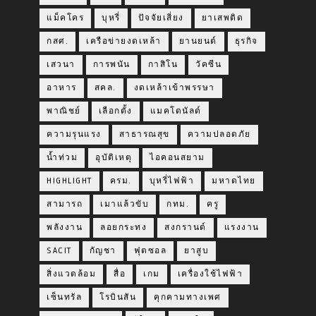
แม็คโคร
บุหรี่
ปัจจัยเสี่ยง
ยาเสพติด
กสศ.
เครือข่ายงดเหล้า
ยานยนต์
ธุรกิจ
เสวนา
การพนัน
กาสิโน
วัคซีน
อาหาร
สคล.
งดเหล้าเข้าพรรษา
พาณิชย์
เลือกตั้ง
แมคโดนัลด์
ความรุนแรง
สาธารณสุข
ความปลอดภัย
น้ำท่วม
อุบัติเหตุ
ไอคอนสยาม
HIGHLIGHT
ครม.
บุหรี่ไฟฟ้า
มหาดไทย
สามารถ
เมาแล้วขับ
กทม.
ครู
พลังงาน
ลอยกระทง
สงกรานต์
แรงงาน
SACIT
กัญชา
ฟุตซอล
ยาสูบ
สิ่งแวดล้อม
สื่อ
เกม
เครื่องใช้ไฟฟ้า
เซ็นทรัล
โรบินสัน
คุกคามทางเพศ