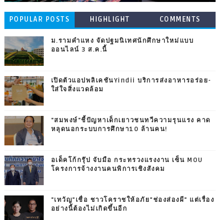
POPULAR POSTS
HIGHLIGHT
COMMENTS
ม.รามคำแหง จัดปฐมนิเทศนักศึกษาใหม่แบบ
ออนไลน์ 3 ส.ค.นี้
เปิดตัวแอปพลิเคชันYindii บริการส่งอาหารอร่อย-
ใส่ใจสิ่งแวดล้อม
"สมพงษ์"ชี้ปัญหาเด็กเยาวชนทวีความรุนแรง คาด
หลุดนอกระบบการศึกษา10 ล้านคน!
อเด็คโก้กรุ๊ป จับมือ กระทรวงแรงงาน เซ็น MOU
โครงการจ้างงานคนพิการเชิงสังคม
"เทวัญ"เชื่อ ชาวโคราชให้อภัย"ช่องส่องผี" แต่เรื่อง
อย่างนี้ต้องไม่เกิดขึ้นอีก