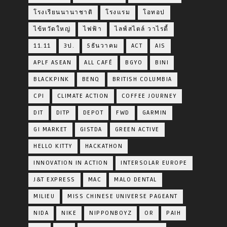
โรงเรียนนานาชาติ
โรงแรม
โอทอป
ไข้หวัดใหญ่
ไฟฟ้า
ไลฟ์สไตล์ วาไรตี้
11.11
3ป.
5ธันวาคม
ACT
AIS
APLF ASEAN
ALL CAFÉ
BGYO
BINI
BLACKPINK
BENQ
BRITISH COLUMBIA
CPI
CLIMATE ACTION
COFFEE JOURNEY
DIT
DITP
DEPOT
FWD
GARMIN
GI MARKET
GISTDA
GREEN ACTIVE
HELLO KITTY
HACKATHON
INNOVATION IN ACTION
INTERSOLAR EUROPE
J&T EXPRESS
MAC
MALO DENTAL
MILIEU
MISS CHINESE UNIVERSE PAGEANT
NIDA
NIKE
NIPPONBOYZ
OR
PAIH