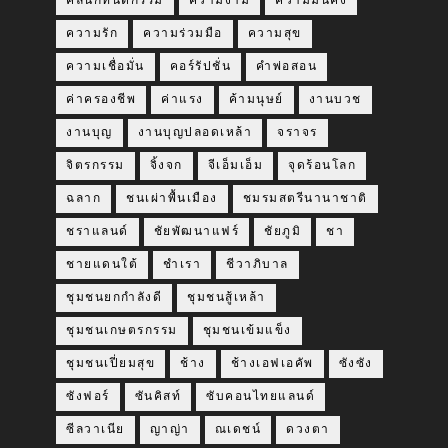
คลินิกทันตกรรม
ความงาม
ความมั่นคง
ความรัก
ความร่วมมือ
ความสุข
ความเชื่อมั่น
คอร์รัปชั่น
คำพ่อสอน
ค่าครองชีพ
ค่าแรง
ค้ามนุษย์
งานบวช
งานบุญ
งานบุญปลอดเหล้า
จราจร
จิตรกรรม
จิ้งจก
จีเอ็มเอ็ม
จุดร้อนโลก
ฉลาก
ชนเผ่าพื้นเมือง
ชมรมสตรีนานาชาติ
ชราแลนด์
ชัยพัฒนาแฟร์
ชัยภูมิ
ชา
ชายแดนใต้
ชำเรา
ชีวาภิบาล
ชุมชนยกกำลังดี
ชุมชนสู้เหล้า
ชุมชนเกษตรกรรม
ชุมชนเข้มแข็ง
ชุมชนเปี่ยมสุข
ช้าง
ช้างเอฟเอคัพ
ซังซัง
ซังฟอร์
ซันคิสท์
ซับคอนไทยแลนด์
ซีลวาเนีย
ญาญ่า
ณเดชน์
ดวงตา