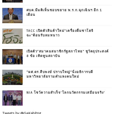
ศบค.มีมติเห็นชอบขยาย พ.ร.ก.ฉุกเฉินฯ อีก 1
เดือน
TACC เปิดตัวสินค้าใหม่"เครื่องดื่มชาโฮจิ
ฉะ"ต้อนรับลมหนาว
เปิดตัว"สมาคมสมาชิกรัฐสภาไทย" ชูวัตถุประสงค์
8 ข้อ เทิดทูนสถาบัน
“ผศ.ดร.สืบพงษ์ ปราบใหญ่”นั่งอธิการบดี
มหาวิทยาลัยรามคำแหงคนใหม่
NIA โชว์ความสำเร็จ‘โลกนวัตกรรมเสมือนจริง’
Tweets by @GaKabPrig