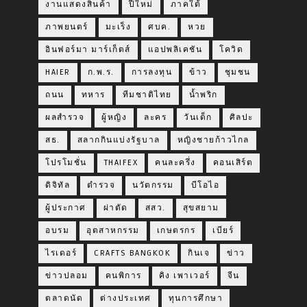
งานแสดงสินค้า
ปีใหม่
ภาคใต้
ภาพยนตร์
มะเร็ง
ศบค.
หวย
อินฟอร์มา มาร์เก็ตส์
แอปพลิเคชัน
โควิด
HAIER
ก.พ.ร.
การลงทุน
ข้าว
ชุมชน
ถนน
ทหาร
ทีมชาติไทย
น้ำพริก
ผลสำรวจ
ผู้หญิง
ละคร
วันเด็ก
ศิลปะ
สธ.
สลากกินแบ่งรัฐบาล
หญิงชายก้าวไกล
โปรโมชั่น
THAIFEX
คนละครึ่ง
คอนเสิร์ต
ดิจิทัล
ตำรวจ
นวัตกรรม
บีโอไอ
ผู้ประกาศ
ผ่าตัด
สสว.
สุขสยาม
อบรม
อุตสาหกรรม
เกษตรกร
เบียร์
ไรเดอร์
CRAFTS BANGKOK
กินเจ
ข่าว
ข่าวปลอม
คนพิการ
คิง เพาเวอร์
จีน
ตลาดนัด
ต่างประเทศ
ทุนการศึกษา