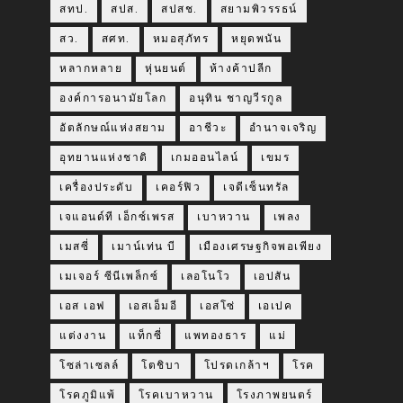
สทป.
สปส.
สปสช.
สยามพิวรรธน์
สว.
สศท.
หมอสุภัทร
หยุดพนัน
หลากหลาย
หุ่นยนต์
ห้างค้าปลีก
องค์การอนามัยโลก
อนุทิน ชาญวีรกูล
อัตลักษณ์แห่งสยาม
อาชีวะ
อำนาจเจริญ
อุทยานแห่งชาติ
เกมออนไลน์
เขมร
เครื่องประดับ
เคอร์ฟิว
เจดีเซ็นทรัล
เจแอนด์ที เอ็กซ์เพรส
เบาหวาน
เพลง
เมสซี่
เมาน์เท่น บี
เมืองเศรษฐกิจพอเพียง
เมเจอร์ ซีนีเพล็กซ์
เลอโนโว
เอปสัน
เอส เอฟ
เอสเอ็มอี
เอสโซ่
เอเปค
แต่งงาน
แท็กซี่
แพทองธาร
แม่
โซล่าเซลล์
โตชิบา
โปรดเกล้าฯ
โรค
โรคภูมิแพ้
โรคเบาหวาน
โรงภาพยนตร์