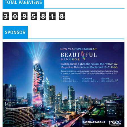
TOTAL PAGEVIEWS
3
0
9
5
8
1
8
SPONSOR