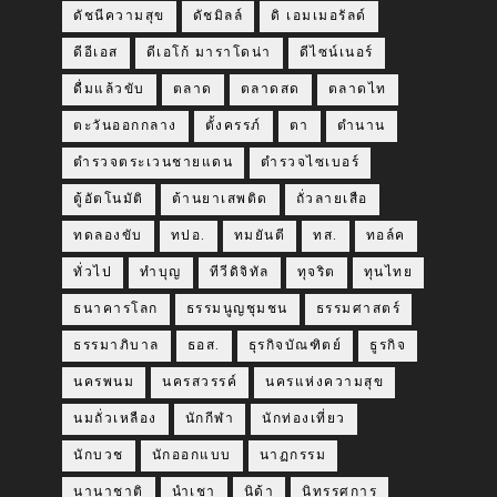
ดัชนีความสุข
ดัชมิลล์
ดิ เอมเมอรัลด์
ดีอีเอส
ดีเอโก้ มาราโดน่า
ดีไซน์เนอร์
ดื่มแล้วขับ
ตลาด
ตลาดสด
ตลาดไท
ตะวันออกกลาง
ตั้งครรภ์
ตา
ตำนาน
ตำรวจตระเวนชายแดน
ตำรวจไซเบอร์
ตู้อัตโนมัติ
ต้านยาเสพติด
ถั่วลายเสือ
ทดลองขับ
ทปอ.
ทมยันตี
ทส.
ทอล์ค
ทั่วไป
ทำบุญ
ทีวีดิจิทัล
ทุจริต
ทุนไทย
ธนาคารโลก
ธรรมนูญชุมชน
ธรรมศาสตร์
ธรรมาภิบาล
ธอส.
ธุรกิจบัณฑิตย์
ธูรกิจ
นครพนม
นครสวรรค์
นครแห่งความสุข
นมถั่วเหลือง
นักกีฬา
นักท่องเที่ยว
นักบวช
นักออกแบบ
นาฏกรรม
นานาชาติ
นำเชา
นิด้า
นิทรรศการ