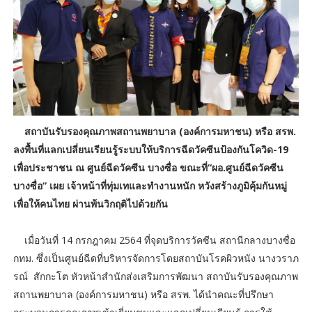
สถาบันรับรองคุณภาพสถานพยาบาล (องค์การมหาชน) หรือ สรพ.
ลงพื้นที่แลกเปลี่ยนเรียนรู้ระบบให้บริการฉีดวัคซีนป้องกันโควิด-19
เพื่อประชาชน ณ ศูนย์ฉีดวัคซีน บางซื่อ ขณะที่“ผอ.ศูนย์ฉีดวัคซีน
บางซื่อ” เผย เจ้าหน้าที่ทุ่มเทและทำงานหนัก หวังสร้างภูมิคุ้มกันหมู่
เพื่อให้คนไทย ผ่านพ้นวิกฤติไปด้วยกัน
เมื่อวันที่ 14 กรกฎาคม 2564 ที่จุดบริการวัคซีน สถานีกลางบางซื่อ
กทม. ซึ่งเป็นศูนย์ฉีดที่บริหารจัดการโดยสถาบันโรคผิวหนัง นางวราภ
รณ์ สักกะโต หัวหน้าสำนักส่งเสริมการพัฒนา สถาบันรับรองคุณภาพ
สถานพยาบาล (องค์การมหาชน) หรือ สรพ. ได้นำคณะที่ปรึกษา