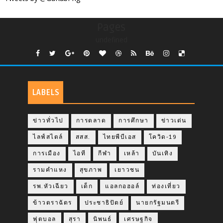
Pages
undefined
LABELS
ข่าวทั่วไป
การตลาด
การศึกษา
ข่าวเด่น
ไลฟ์สไตล์
สสส.
ไทยพีบีเอส
โควิด-19
การเมือง
ไอที
กีฬา
เหล้า
บันเทิง
รามคำแหง
สุขภาพ
เยาวชน
รพ.หัวเฉียว
เด็ก
แอลกอฮอล์
ท่องเที่ยว
ข้าวตราฉัตร
ประชาธิปัตย์
นายกรัฐมนตรี
ฟุตบอล
สุรา
นิพนธ์
เศรษฐกิจ