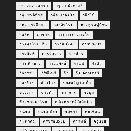
กรุงไทย-แอกซ่า
กรุณา บัวคำศรี
กลุ่มชาติพันธุ์
กล้องวงจรปิด
กล้าไม้
กศส.การศึกษา
กองทัพไทย
กองทุนหมู่บ้าน
กอล์ฟ
กาชาด
การการค้าภายใน
การทูตไทย–จีน
การบินไทย
การประปา
การพิมพ์
การสื่อสาร
การอ่าน
การเดินทาง
การแพทย์
กาแฟ
กำนัน
กิจกรรม
กิริณีเทวี
กุ้ง
กู๊ด ด็อกเตอร์
ก่อสร้าง
ก้าวไกล
ของขวัญวันเด็ก
ของเล่น
ข่าวทั่ว
ข่าวลวง
ข้อมูล
ข้าวชาวนาไทย
คณิตศาสตร์โอลิมปิก
คนจน
คนจนเมือง
คนชรา
คนเชือน
คมนาคม
ครบรอบ50ปี
คราฟต์
ครูหยุย