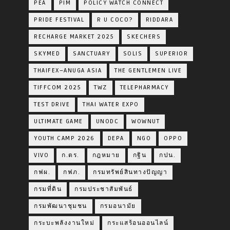
PEA
PIM
POLICY WATCH CONNECT
PRIDE FESTIVAL
R U COCO?
RIDDARA
RECHARGE MARKET 2025
SKECHERS
SKYMED
SANCTUARY
SOLIS
SUPERIOR
THAIFEX–ANUGA ASIA
THE GENTLEMEN LIVE
TIFFCOM 2025
TWZ
TELEPHARMACY
TEST DRIVE
THAI WATER EXPO
ULTIMATE GAME
UNODC
WOWNUT
YOUTH CAMP 2026
DEPA
NGO
OPPO
VIVO
ก.ตร.
กฎหมาย
กฐิน
กปน.
กฟผ.
กฟภ.
กรมทรัพย์สินทางปัญญา
กรมที่ดิน
กรมประชาสัมพันธ์
กรมพัฒนาชุมชน
กรมอนามัย
กระบะพลังงานใหม่
กระแสร้อนออนไลน์