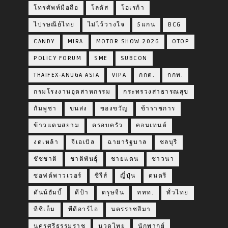
โทรศัพท์มือถือ
โลตัส
โฮเรก้า
ไปรษณีย์ไทย
ไม่ไว้วางใจ
5แกน
BCG
CANDY
MIRA
MOTOR SHOW 2026
OTOP
POLICY FORUM
SME
SUBCON
THAIFEX-ANUGA ASIA
VIPA
กกต.
กกท.
กรมโรงงานอุตสาหกรรม
กระทรวงสาธารณสุข
กัมพูชา
ขนส่ง
ของขวัญ
ข้าราชการ
ข้าวแดนสยาม
ครอบครัว
คอนเทนต์
งดเหล้า
จีเอเบิล
ฉายารัฐบาล
ชลบุรี
ชัชชาติ
ชาติพันธุ์
ชายแดน
ชาวนา
ซอฟต์พาวเวอร์
ซีรีส์
ญี่ปุ่น
ดนตรี
ดันน์ฮัมบี้
ดีป้า
ตรุษจีน
ททท.
ทั่วไทย
ทีซีเอ็ม
ทีดีอาร์ไอ
นครราชสีมา
นครศรีธรรมราช
นวดไทย
นักพากย์