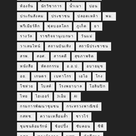
ท้องถิ่น
นักวิชาการ
น้ำเมา
บ่อน
ประกันสังคม
ประชาชน
ปลอดเหล้า
พม.
พรีเมียร์ลีก
ฟุตบอลโลก
ภูเก็ต
ยา
รางวัล
ราชกิจจานุเบกษา
วันแม่
วาเลนไทน์
สถานบันเทิง
สถานีประชาชน
สรพ.
สอศ.
สารคดี
สุขภาพจิต
หนังสือ
หัตถกรรม
อ.อ.ป.
อบายมุข
อย.
เกษตร
เบทาโกร
เอไอ
โกง
โชห่วย
โบลท์
โรงพยาบาล
โอลิมปิก
ไทย
ไฮเออร์
3เอ็ม
AI
กรมการพัฒนาชุมชน
กระทรวงพาณิชย์
กสทช.
ความเหลื่อมล้ำ
ชาวไร่
ชุมชนล้อมรักษ์
ช้อปปิ้ง
ซับคอน
ซีพี