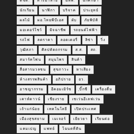
ตชด.
ทางม้าลาย
นทพ.
นักศึกษา
นักเรียน
นาฬิกา
บริจาค
ประยุทธ์
ผลไม้
ผอ.ไทยพีบีเอส
ผับ
ภัยพิบัติ
มอเตอร์โชว์
มิจฉาชีพ
รถยนต์ไฟฟ้า
รถไฟ
ลดราคา
ลอตเตอรี่
ลิซ่า
วิ่ง
วุฒิสภา
ศิลปหัตถกรรม
ส.ส.
สถ.
สมาร์ทโฟน
สมุนไพร
สินค้า
สื่อสารมวลชน
สุขภาวะ
หาเสียง
ห้างสรรพสินค้า
อภิปราย
อว.
อาชญากรรม
อีคอมเมิร์ซ
ฺบิ๊กซี
เครื่องดื่ม
เคาท์ดาวน์
เชียงราย
เซเว่นอีเลฟเว่น
เถ้าแก่น้อย
เทคโนโลยี
เปิดประเทศ
เมืองสุขสยาม
เมเจอร์
เยียวยา
เรียนต่อ
แคมเปญ
แพทย์
โฉนดที่ดิน