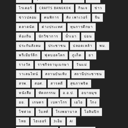
ไรเดอร์
CRAFTS BANGKOK
กินเจ
ข่าว
ข่าวปลอม
คนพิการ
คิง เพาเวอร์
จีน
ตลาดนัด
ต่างประเทศ
ทุนการศึกษา
ท้องถิ่น
นักวิชาการ
น้ำเมา
บ่อน
ประกันสังคม
ประชาชน
ปลอดเหล้า
พม.
พรีเมียร์ลีก
ฟุตบอลโลก
ภูเก็ต
ยา
รางวัล
ราชกิจจานุเบกษา
วันแม่
วาเลนไทน์
สถานบันเทิง
สถานีประชาชน
สรพ.
สอศ.
สารคดี
สุขภาพจิต
หนังสือ
หัตถกรรม
อ.อ.ป.
อบายมุข
อย.
เกษตร
เบทาโกร
เอไอ
โกง
โชห่วย
โบลท์
โรงพยาบาล
โอลิมปิก
ไทย
ไฮเออร์
3เอ็ม
AI