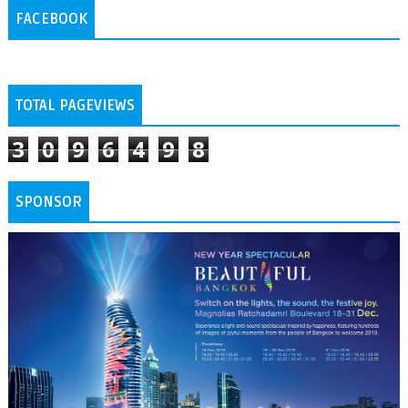
FACEBOOK
TOTAL PAGEVIEWS
3
0
9
6
4
9
8
SPONSOR