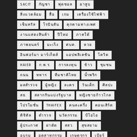
SACIT
กัญชา
ฟุตซอล
ยาสูบ
สิ่งแวดล้อม
สื่อ
เกม
เครื่องใช้ไฟฟ้า
เซ็นทรัล
โรบินสัน
คุกคามทางเพศ
งานแสดงสินค้า
ปีใหม่
ภาคใต้
ภาพยนตร์
มะเร็ง
ศบค.
หวย
อินฟอร์มา มาร์เก็ตส์
แอปพลิเคชัน
โควิด
HAIER
ก.พ.ร.
การลงทุน
ข้าว
ชุมชน
ถนน
ทหาร
ทีมชาติไทย
น้ำพริก
ผลสำรวจ
ผู้หญิง
ละคร
วันเด็ก
ศิลปะ
สธ.
สลากกินแบ่งรัฐบาล
หญิงชายก้าวไกล
โปรโมชั่น
THAIFEX
คนละครึ่ง
คอนเสิร์ต
ดิจิทัล
ตำรวจ
นวัตกรรม
บีโอไอ
ผู้ประกาศ
ผ่าตัด
สสว.
สุขสยาม
อบรม
อุตสาหกรรม
เกษตรกร
เบียร์