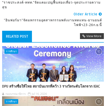
“ราชประสงค์-ททท.”จัดแคมเปญฟื้นท่องเที่ยว-จุดประกายความ
สุข
Older Article
"อินฟอร์มา"จัดมหกรรมอุตสาหกรรมพลังงานทดแทน-ยานยนต์
ไฟฟ้า23-26ก.ย.นี้
View More
RELATED POST
การศึกษา
DPU สร้างชื่อให้ไทย สถาบันแรกที่คว้า 3 รางวัลระดับโลกจาก IEAC
กองบรรณาธิการ
Jul 16, 2026
การศึกษา