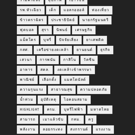
รามคำแหง
สุขภาพ
เยาวชน
รพ.หัวเฉียว
เด็ก
แอลกอฮอล์
ท่องเที่ยว
ข้าวตราฉัตร
ประชาธิปัตย์
นายกรัฐมนตรี
ฟุตบอล
สุรา
นิพนธ์
เศรษฐกิจ
แม็คโคร
บุหรี่
ปัจจัยเสี่ยง
ยาเสพติด
กสศ.
เครือข่ายงดเหล้า
ยานยนต์
ธุรกิจ
เสวนา
การพนัน
กาสิโน
วัคซีน
อาหาร
สคล.
งดเหล้าเข้าพรรษา
พาณิชย์
เลือกตั้ง
แมคโดนัลด์
ความรุนแรง
สาธารณสุข
ความปลอดภัย
น้ำท่วม
อุบัติเหตุ
ไอคอนสยาม
HIGHLIGHT
ครม.
บุหรี่ไฟฟ้า
มหาดไทย
สามารถ
เมาแล้วขับ
กทม.
ครู
พลังงาน
ลอยกระทง
สงกรานต์
แรงงาน