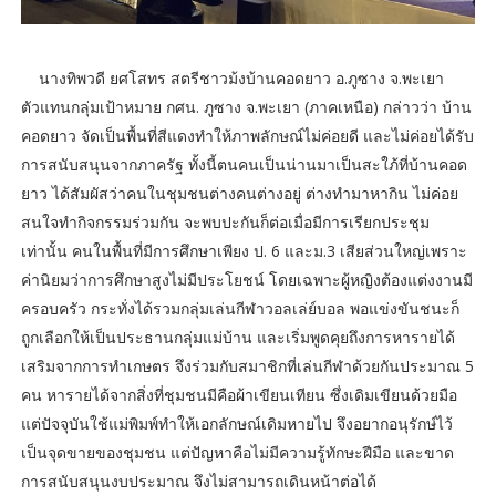
นางทิพวดี ยศโสทร สตรีชาวม้งบ้านคอดยาว อ.ภูซาง จ.พะเยา
ตัวแทนกลุ่มเป้าหมาย กศน. ภูซาง จ.พะเยา (ภาคเหนือ) กล่าวว่า บ้าน
คอดยาว จัดเป็นพื้นที่สีแดงทำให้ภาพลักษณ์ไม่ค่อยดี และไม่ค่อยได้รับ
การสนับสนุนจากภาครัฐ ทั้งนี้ตนคนเป็นน่านมาเป็นสะใภ้ที่บ้านคอด
ยาว ได้สัมผัสว่าคนในชุมชนต่างคนต่างอยู่ ต่างทำมาหากิน ไม่ค่อย
สนใจทำกิจกรรมร่วมกัน จะพบปะกันก็ต่อเมื่อมีการเรียกประชุม
เท่านั้น คนในพื้นที่มีการศึกษาเพียง ป. 6 และม.3 เสียส่วนใหญ่เพราะ
ค่านิยมว่าการศึกษาสูงไม่มีประโยชน์ โดยเฉพาะผู้หญิงต้องแต่งงานมี
ครอบครัว กระทั่งได้รวมกลุ่มเล่นกีฬาวอลเล่ย์บอล พอแข่งขันชนะก็
ถูกเลือกให้เป็นประธานกลุ่มแม่บ้าน และเริ่มพูดคุยถึงการหารายได้
เสริมจากการทำเกษตร จึงร่วมกับสมาชิกที่เล่นกีฬาด้วยกันประมาณ 5
คน หารายได้จากสิ่งที่ชุมชนมีคือผ้าเขียนเทียน ซึ่งเดิมเขียนด้วยมือ
แต่ปัจจุบันใช้แม่พิมพ์ทำให้เอกลักษณ์เดิมหายไป จึงอยากอนุรักษ์ไว้
เป็นจุดขายของชุมชน แต่ปัญหาคือไม่มีความรู้ทักษะฝีมือ และขาด
การสนับสนุนงบประมาณ จึงไม่สามารถเดินหน้าต่อได้