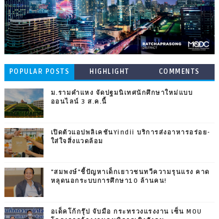
POPULAR POSTS
HIGHLIGHT
COMMENTS
ม.รามคำแหง จัดปฐมนิเทศนักศึกษาใหม่แบบ
ออนไลน์ 3 ส.ค.นี้
เปิดตัวแอปพลิเคชันYindii บริการส่งอาหารอร่อย-
ใส่ใจสิ่งแวดล้อม
"สมพงษ์"ชี้ปัญหาเด็กเยาวชนทวีความรุนแรง คาด
หลุดนอกระบบการศึกษา10 ล้านคน!
อเด็คโก้กรุ๊ป จับมือ กระทรวงแรงงาน เซ็น MOU