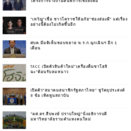
โครงการจ้างงานคนพิการเชิงสังคม
"เทวัญ"เชื่อ ชาวโคราชให้อภัย"ช่องส่องผี" แต่เรื่อง
อย่างนี้ต้องไม่เกิดขึ้นอีก
ศบค.มีมติเห็นชอบขยาย พ.ร.ก.ฉุกเฉินฯ อีก 1
เดือน
TACC เปิดตัวสินค้าใหม่"เครื่องดื่มชาโฮจิ
ฉะ"ต้อนรับลมหนาว
เปิดตัว"สมาคมสมาชิกรัฐสภาไทย" ชูวัตถุประสงค์
8 ข้อ เทิดทูนสถาบัน
“ผศ.ดร.สืบพงษ์ ปราบใหญ่”นั่งอธิการบดี
มหาวิทยาลัยรามคำแหงคนใหม่