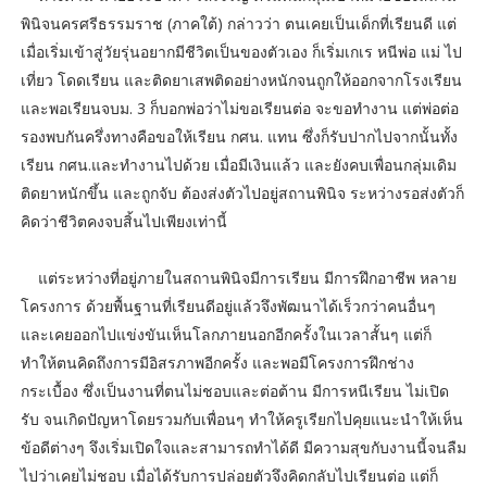
พินิจนครศรีธรรมราช (ภาคใต้) กล่าวว่า ตนเคยเป็นเด็กที่เรียนดี แต่
เมื่อเริ่มเข้าสู่วัยรุ่นอยากมีชีวิตเป็นของตัวเอง ก็เริ่มเกเร หนีพ่อ แม่ ไป
เที่ยว โดดเรียน และติดยาเสพติดอย่างหนักจนถูกให้ออกจากโรงเรียน
และพอเรียนจบม. 3 ก็บอกพ่อว่าไม่ขอเรียนต่อ จะขอทำงาน แต่พ่อต่อ
รองพบกันครึ่งทางคือขอให้เรียน กศน. แทน ซึ่งก็รับปากไปจากนั้นทั้ง
เรียน กศน.และทำงานไปด้วย เมื่อมีเงินแล้ว และยังคบเพื่อนกลุ่มเดิม
ติดยาหนักขึ้น และถูกจับ ต้องส่งตัวไปอยู่สถานพินิจ ระหว่างรอส่งตัวก็
คิดว่าชีวิตคงจบสิ้นไปเพียงเท่านี้
แต่ระหว่างที่อยู่ภายในสถานพินิจมีการเรียน มีการฝึกอาชีพ หลาย
โครงการ ด้วยพื้นฐานที่เรียนดีอยู่แล้วจึงพัฒนาได้เร็วกว่าคนอื่นๆ
และเคยออกไปแข่งขันเห็นโลกภายนอกอีกครั้งในเวลาสั้นๆ แต่ก็
ทำให้ตนคิดถึงการมีอิสรภาพอีกครั้ง และพอมีโครงการฝึกช่าง
กระเบื้อง ซึ่งเป็นงานที่ตนไม่ชอบและต่อต้าน มีการหนีเรียน ไม่เปิด
รับ จนเกิดปัญหาโดยรวมกับเพื่อนๆ ทำให้ครูเรียกไปคุยแนะนำให้เห็น
ข้อดีต่างๆ จึงเริ่มเปิดใจและสามารถทำได้ดี มีความสุขกับงานนี้จนลืม
ไปว่าเคยไม่ชอบ เมื่อได้รับการปล่อยตัวจึงคิดกลับไปเรียนต่อ แต่ก็