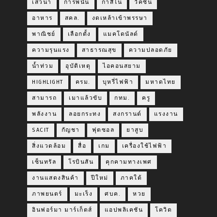
เสวนา
การพนัน
กาสิโน
วัคซีน
อาหาร
สคล.
งดเหล้าเข้าพรรษา
พาณิชย์
เลือกตั้ง
แมคโดนัลด์
ความรุนแรง
สาธารณสุข
ความปลอดภัย
น้ำท่วม
อุบัติเหตุ
ไอคอนสยาม
HIGHLIGHT
ครม.
บุหรี่ไฟฟ้า
มหาดไทย
สามารถ
เมาแล้วขับ
กทม.
ครู
พลังงาน
ลอยกระทง
สงกรานต์
แรงงาน
SACIT
กัญชา
ฟุตซอล
ยาสูบ
สิ่งแวดล้อม
สื่อ
เกม
เครื่องใช้ไฟฟ้า
เซ็นทรัล
โรบินสัน
คุกคามทางเพศ
งานแสดงสินค้า
ปีใหม่
ภาคใต้
ภาพยนตร์
มะเร็ง
ศบค.
หวย
อินฟอร์มา มาร์เก็ตส์
แอปพลิเคชัน
โควิด