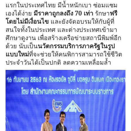
แรกในประเทศไทย มีน้ำหนักเบา ซ่อมแซม
เองได้ง่าย
มีราคาถูกลงถึง
70
เท่า
รักษา
ฟรี
โดยไม่มีเงื่อนไข
และยังจัดอบรมให้กับผู้ที่
สนใจทั้งในประเทศ และต่างประเทศเข้ามา
ศึกษาดูงาน เพื่อสร้างเครือข่ายสถานีพิมพ์อีก
ด้วย นับเป็น
นวัตกรรมบริการภาครัฐในรูป
แบบใหม่
ที่จะช่วยให้คนพิการสามารถใช้ชีวิต
ประจำวันได้เป็นปกติ ลดความเหลื่อมล้ำ