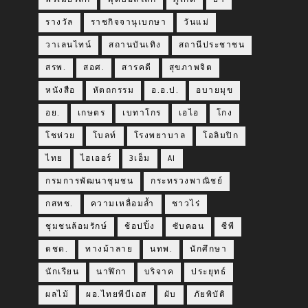
รางวัล
ราชกิจจานุเบกษา
วันแม่
วาเลนไทน์
สถานบันเทิง
สถานีประชาชน
สรพ.
สอศ.
สารคดี
สุขภาพจิต
หนังสือ
หัตถกรรม
อ.อ.ป.
อบายมุข
อย.
เกษตร
เบทาโกร
เอไอ
โกง
โชห่วย
โบลท์
โรงพยาบาล
โอลิมปิก
ไทย
ไฮเออร์
3เอ็ม
AI
กรมการพัฒนาชุมชน
กระทรวงพาณิชย์
กสทช.
ความเหลื่อมล้ำ
ชาวไร่
ชุมชนล้อมรักษ์
ช้อปปิ้ง
ซับคอน
ซีพี
ตชด.
ทางม้าลาย
นทพ.
นักศึกษา
นักเรียน
นาฬิกา
บริจาค
ประยุทธ์
ผลไม้
ผอ.ไทยพีบีเอส
ผับ
ภัยพิบัติ