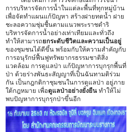
การบริหารจัดการน้ำในแต่ละพื้นที่ทุกหมู่บ้าน
เพื่อจัดทำแผนแก้ปัญหา สร้างฝายทดน้ำ ฝาย
ชะลอความชุ่มชื้นตามแนวพระราชดำริ
บริหารจัดการน้ำอย่างเท่าเทียมและทั่วถึง
ทำให้สามารถ
ยกระดับชีวิตและความเป็นอยู่
ของชุมชนได้ดีขึ้น พร้อมกับให้ความสำคัญกับ
การอนุรักษ์ฟื้นฟูทรัพยากรธรรมชาติสิ่ง
แวดล้อม การดูแลป่า แก้ปัญหาการบุกรุกพื้นที่
ป่า ด้วยร่างพันธะสัญญาที่เป็นฉันทามติร่วม
กัน เป็นกฎกติกาชุมชนในการดูแลป่า อยู่ภาย
ใต้กฎหมาย เพื่อ
ดูแลป่าอย่างยั่งยืน
ทำให้ไม่
พบปัญหาการบุกรุกป่าขึ้นอีก