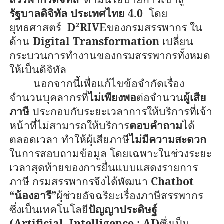
รัฐบาลดิจิทัล ประเทศไทย
4.0
โดย
ยุทธศาสตร์
D²RIVE
ของกรมสรรพากร ใน
ด้าน
Digital Transformation
เปลี่ยน
กระบวนการทำงานของกรมสรรพากรทั้งหมด
ให้เป็นดิจิทัล
นอกจากนี้เพื่อแก้ไขข้อจำกัดเรื่อง
จำนวนบุคลากรที่
ไม่เพียงพอ
ต่อจำนวน
ผู้เสีย
ภาษี
ประกอบกับระยะเวลาการให้บริการที่เจ้า
หน้าที่ไม่สามารถให้บริการ
ตอบคำถาม
ได้
ตลอดเวลา ทำให้ผู้เสียภาษี
ไม่มีความสะดวก
ในการสอบถามข้อมูล โดยเฉพาะในช่วงระยะ
เวลาสุดท้ายของการยื่นแบบแสดงรายการ
ภาษี กรมสรรพากรจึงได้พัฒนา
Chatbot
“
น้องอารี
”
ผู้ช่วยอัจฉริยะเรื่องภาษีสรรพากร
ซึ่งเป็นเทคโนโลยี
ปัญญาประดิษฐ์
(
Artificial
Intelligence : AI)
ซึ่งเป็น