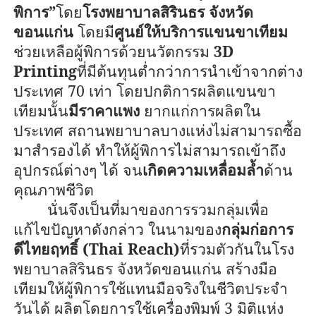
พิการ
”
โดย
โรงพยาบาลสิรินธร จังหวัด
ขอนแก่น
โดยมี
ศูนย์ให้บริการแขนขาเทียม
ช่วยเหลือผู้พิการด้วยนวัตกรรม
3D
Printing
ที่มีต้นทุนต่ำกว่าการนำเข้าจากต่าง
ประเทศ
70
เท่า โดยปกติการผลิตแขนขา
เทียมนั้น
มีราคาแพง
ยากแก่การผลิตใน
ประเทศ สถานพยาบาลบางแห่งไม่สามารถซื้อ
มาสำรองได้ ทำให้ผู้พิการไม่สามารถเข้าถึง
อุปกรณ์ต่างๆ ได้ จน
เกิดความเหลื่อมล้ำ
ด้าน
คุณภาพชีวิต
นั่นจึงเป็นที่มาของการรวมกลุ่มเพื่อ
แก้ไขปัญหาดังกล่าว ในนามของ
กลุ่มก่อการ
ดีไทยฤทธิ์ (
Thai Reach)
ที่รวมตัวกันในโรง
พยาบาลสิรินธร จังหวัดขอนแก่น สร้างมือ
เทียมให้ผู้พิการใช้แทนมือจริงในชีวิตประจำ
วันได้ ผลิตโดยการใช้เครื่องพิมพ์
3
มิติแห่ง