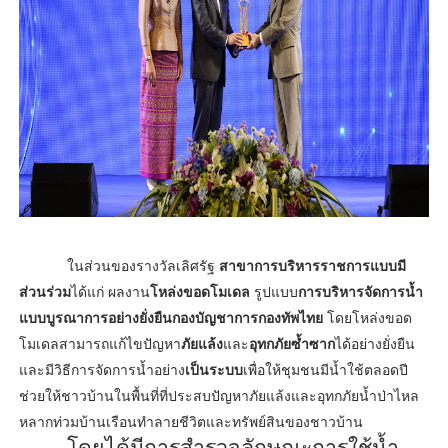
ในส่วนของรางวัลเลิศรัฐ
สาขาการบริหารราชการแบบมี
ส่วนร่วม
ได้แก่ ผลงาน
โหล่งขอดโมเดล
รูปแบบ
การบริหารจัดการน้ำ
แบบบูรณาการอย่างยั่งยืนกองบัญชาการกองทัพไทย
โดยโหล่งขอด
โมเดลสามารถแก้ไขปัญหา
ภัยแล้ง
และ
อุทกภัยซ้ำซาก
ได้อย่างยั่งยืน
และมีวิธีการจัดการน้ำอย่าง
เป็นระบบ
เพื่อให้ชุมชนมีน้ำใช้ตลอดปี
ช่วยให้ชาวบ้านในพื้นที่ที่ประสบปัญหาภัยแล้งและอุทกภัยน้ำป่าไหล
หลากท่วมบ้านเรือนทำลายชีวิตและทรัพย์สินของชาวบ้าน
โดยได้มีการสำรวจลักษณะการใช้น้ำ