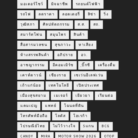
มอเตอร์โชว์
มิจฉาชีพ
รถยนต์ไฟฟ้า
รถไฟ
ลดราคา
ลอตเตอรี่
ลิซ่า
วิ่ง
วุฒิสภา
ศิลปหัตถกรรม
ส.ส.
สถ.
สมาร์ทโฟน
สมุนไพร
สินค้า
สื่อสารมวลชน
สุขภาวะ
หาเสียง
ห้างสรรพสินค้า
อภิปราย
อว.
อาชญากรรม
อีคอมเมิร์ซ
ฺบิ๊กซี
เครื่องดื่ม
เคาท์ดาวน์
เชียงราย
เซเว่นอีเลฟเว่น
เถ้าแก่น้อย
เทคโนโลยี
เปิดประเทศ
เมืองสุขสยาม
เมเจอร์
เยียวยา
เรียนต่อ
แคมเปญ
แพทย์
โฉนดที่ดิน
โทรศัพท์มือถือ
โลตัส
โฮเรก้า
ไปรษณีย์ไทย
ไม่ไว้วางใจ
5แกน
BCG
CANDY
MIRA
MOTOR SHOW 2026
OTOP