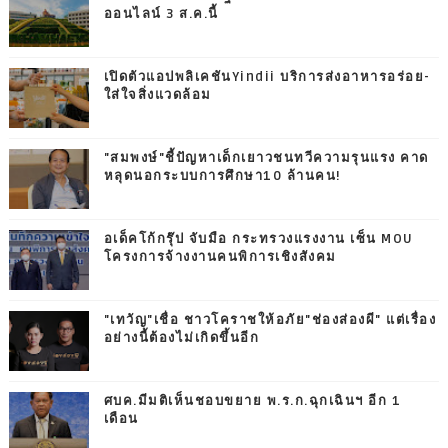
ออนไลน์ 3 ส.ค.นี้
เปิดตัวแอปพลิเคชันYindii บริการส่งอาหารอร่อย-
ใส่ใจสิ่งแวดล้อม
"สมพงษ์"ชี้ปัญหาเด็กเยาวชนทวีความรุนแรง คาด
หลุดนอกระบบการศึกษา10 ล้านคน!
อเด็คโก้กรุ๊ป จับมือ กระทรวงแรงงาน เซ็น MOU
โครงการจ้างงานคนพิการเชิงสังคม
"เทวัญ"เชื่อ ชาวโคราชให้อภัย"ช่องส่องผี" แต่เรื่อง
อย่างนี้ต้องไม่เกิดขึ้นอีก
ศบค.มีมติเห็นชอบขยาย พ.ร.ก.ฉุกเฉินฯ อีก 1
เดือน