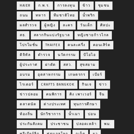
HAIER
ก.พ.ร.
การลงทุน
ข้าว
ชุมชน
ถนน
ทหาร
ทีมชาติไทย
น้ำพริก
ผลสำรวจ
ผู้หญิง
ละคร
วันเด็ก
ศิลปะ
สธ.
สลากกินแบ่งรัฐบาล
หญิงชายก้าวไกล
โปรโมชั่น
THAIFEX
คนละครึ่ง
คอนเสิร์ต
ดิจิทัล
ตำรวจ
นวัตกรรม
บีโอไอ
ผู้ประกาศ
ผ่าตัด
สสว.
สุขสยาม
อบรม
อุตสาหกรรม
เกษตรกร
เบียร์
ไรเดอร์
CRAFTS BANGKOK
กินเจ
ข่าว
ข่าวปลอม
คนพิการ
คิง เพาเวอร์
จีน
ตลาดนัด
ต่างประเทศ
ทุนการศึกษา
ท้องถิ่น
นักวิชาการ
น้ำเมา
บ่อน
ประกันสังคม
ประชาชน
ปลอดเหล้า
พม.
พรีเมียร์ลีก
ฟุตบอลโลก
ภูเก็ต
ยา