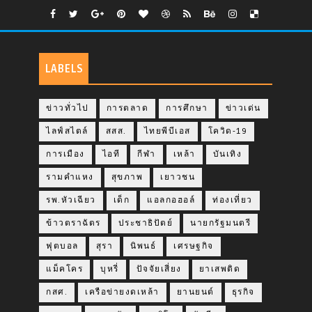
LABELS
ข่าวทั่วไป
การตลาด
การศึกษา
ข่าวเด่น
ไลฟ์สไตล์
สสส.
ไทยพีบีเอส
โควิด-19
การเมือง
ไอที
กีฬา
เหล้า
บันเทิง
รามคำแหง
สุขภาพ
เยาวชน
รพ.หัวเฉียว
เด็ก
แอลกอฮอล์
ท่องเที่ยว
ข้าวตราฉัตร
ประชาธิปัตย์
นายกรัฐมนตรี
ฟุตบอล
สุรา
นิพนธ์
เศรษฐกิจ
แม็คโคร
บุหรี่
ปัจจัยเสี่ยง
ยาเสพติด
กสศ.
เครือข่ายงดเหล้า
ยานยนต์
ธุรกิจ