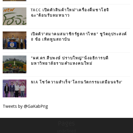
TACC เปิดตัวสินค้าใหม่"เครื่องดื่มชาโฮจิ
ฉะ"ต้อนรับลมหนาว
เปิดตัว"สมาคมสมาชิกรัฐสภาไทย" ชูวัตถุประสงค์
8 ข้อ เทิดทูนสถาบัน
“ผศ.ดร.สืบพงษ์ ปราบใหญ่”นั่งอธิการบดี
มหาวิทยาลัยรามคำแหงคนใหม่
NIA โชว์ความสำเร็จ‘โลกนวัตกรรมเสมือนจริง’
Tweets by @GaKabPrig
Pages
undefined