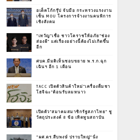
อเด็คโก้กรุ๊ป จับมือ กระทรวงแรงงาน
เซ็น MOU โครงการจ้างงานคนพิการ
เชิงสังคม
"เทวัญ"เชื่อ ชาวโคราชให้อภัย"ช่อง
ส่องผี" แต่เรื่องอย่างนี้ต้องไม่เกิดขึ้น
อีก
ศบค.มีมติเห็นชอบขยาย พ.ร.ก.ฉุก
เฉินฯ อีก 1 เดือน
TACC เปิดตัวสินค้าใหม่"เครื่องดื่มชา
โฮจิฉะ"ต้อนรับลมหนาว
เปิดตัว"สมาคมสมาชิกรัฐสภาไทย" ชู
วัตถุประสงค์ 8 ข้อ เทิดทูนสถาบัน
“ผศ.ดร.สืบพงษ์ ปราบใหญ่”นั่ง