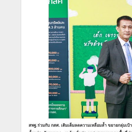
สพฐ.ร่วมกับ กสศ. เติมเต็มลดความเหลื่อมล้ำ ขยายกลุ่มเ