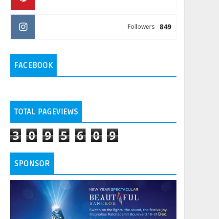
849
Followers
FACEBOOK
TOTAL PAGEVIEWS
3
0
9
5
6
0
9
SPONSOR