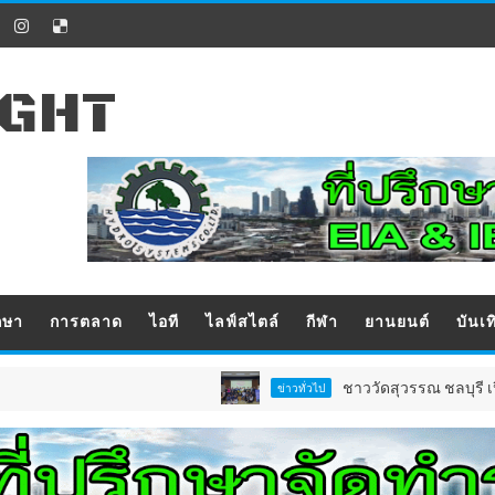
IGHT
กษา
การตลาด
ไอที
ไลฟ์สไตล์
กีฬา
ยานยนต์
บันเท
ชาววัดสุวรรณ ชลบุรี เปิดตัว “ธร
ข่าวทั่วไป