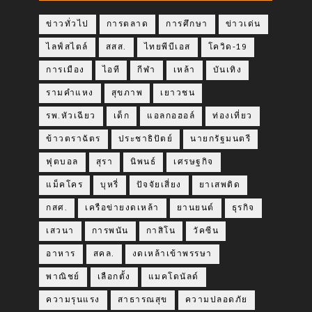
ข่าวทั่วไป
การตลาด
การศึกษา
ข่าวเด่น
ไลฟ์สไตล์
สสส.
ไทยพีบีเอส
โควิด-19
การเมือง
ไอที
กีฬา
เหล้า
บันเทิง
รามคำแหง
สุขภาพ
เยาวชน
รพ.หัวเฉียว
เด็ก
แอลกอฮอล์
ท่องเที่ยว
ข้าวตราฉัตร
ประชาธิปัตย์
นายกรัฐมนตรี
ฟุตบอล
สุรา
นิพนธ์
เศรษฐกิจ
แม็คโคร
บุหรี่
ปัจจัยเสี่ยง
ยาเสพติด
กสศ.
เครือข่ายงดเหล้า
ยานยนต์
ธุรกิจ
เสวนา
การพนัน
กาสิโน
วัคซีน
อาหาร
สคล.
งดเหล้าเข้าพรรษา
พาณิชย์
เลือกตั้ง
แมคโดนัลด์
ความรุนแรง
สาธารณสุข
ความปลอดภัย