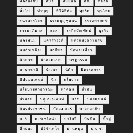
ทดลองขับ
ทปอ.
ทมยันตี
ทส.
ทอล์ค
ทั่วไป
ทำบุญ
ทีวีดิจิทัล
ทุจริต
ทุนไทย
ธนาคารโลก
ธรรมนูญชุมชน
ธรรมศาสตร์
ธรรมาภิบาล
ธอส.
ธุรกิจบัณฑิตย์
ธูรกิจ
นครพนม
นครสวรรค์
นครแห่งความสุข
นมถั่วเหลือง
นักกีฬา
นักท่องเที่ยว
นักบวช
นักออกแบบ
นาฏกรรม
นานาชาติ
นำเชา
นิด้า
นิทรรศการ
นิปปอนเพนต์
นิ่ว
นโยบาย
นโยบายสาธารณะ
น้าค่อม
น้ำมัน
น้ำหอม
บลูเอเลเฟ่นท์
บวช
บอยแบนด์
บัตรประชาชน
บัลลง ดอร์
บางกอกฮับ
บาร์
บาร์เซโลน่า
บาโอจิ
บินบิน
บิ๊กตู่
บิ๊กป้อม
บีอีซี-เทโร
บ้านหมุน
ป.ป.ช.