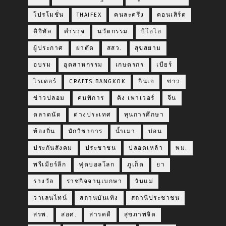
โปรโมชั่น
THAIFEX
คนละครึ่ง
คอนเสิร์ต
ดิจิทัล
ตำรวจ
นวัตกรรม
บีโอไอ
ผู้ประกาศ
ผ่าตัด
สสว.
สุขสยาม
อบรม
อุตสาหกรรม
เกษตรกร
เบียร์
ไรเดอร์
CRAFTS BANGKOK
กินเจ
ข่าว
ข่าวปลอม
คนพิการ
คิง เพาเวอร์
จีน
ตลาดนัด
ต่างประเทศ
ทุนการศึกษา
ท้องถิ่น
นักวิชาการ
น้ำเมา
บ่อน
ประกันสังคม
ประชาชน
ปลอดเหล้า
พม.
พรีเมียร์ลีก
ฟุตบอลโลก
ภูเก็ต
ยา
รางวัล
ราชกิจจานุเบกษา
วันแม่
วาเลนไทน์
สถานบันเทิง
สถานีประชาชน
สรพ.
สอศ.
สารคดี
สุขภาพจิต