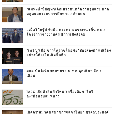
"สมพงษ์"ชี้ปัญหาเด็กเยาวชนทวีความรุนแรง คาด
หลุดนอกระบบการศึกษา10 ล้านคน!
อเด็คโก้กรุ๊ป จับมือ กระทรวงแรงงาน เซ็น MOU
โครงการจ้างงานคนพิการเชิงสังคม
"เทวัญ"เชื่อ ชาวโคราชให้อภัย"ช่องส่องผี" แต่เรื่อง
อย่างนี้ต้องไม่เกิดขึ้นอีก
ศบค.มีมติเห็นชอบขยาย พ.ร.ก.ฉุกเฉินฯ อีก 1
เดือน
TACC เปิดตัวสินค้าใหม่"เครื่องดื่มชาโฮจิ
ฉะ"ต้อนรับลมหนาว
เปิดตัว"สมาคมสมาชิกรัฐสภาไทย" ชูวัตถุประสงค์