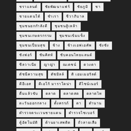
ชราแลนด์
ชัยพัฒนาแฟร์
ชัยภูมิ
ชา
ชายแดนใต้
ชำเรา
ชีวาภิบาล
ชุมชนยกกำลังดี
ชุมชนสู้เหล้า
ชุมชนเกษตรกรรม
ชุมชนเข้มแข็ง
ชุมชนเปี่ยมสุข
ช้าง
ช้างเอฟเอคัพ
ซังซัง
ซังฟอร์
ซันคิสท์
ซับคอนไทยแลนด์
ซีลวาเนีย
ญาญ่า
ณเดชน์
ดวงตา
ดัชนีความสุข
ดัชมิลล์
ดิ เอมเมอรัลด์
ดีอีเอส
ดีเอโก้ มาราโดน่า
ดีไซน์เนอร์
ดื่มแล้วขับ
ตลาด
ตลาดสด
ตลาดไท
ตะวันออกกลาง
ตั้งครรภ์
ตา
ตำนาน
ตำรวจตระเวนชายแดน
ตำรวจไซเบอร์
ตู้อัตโนมัติ
ต้านยาเสพติด
ถั่วลายเสือ