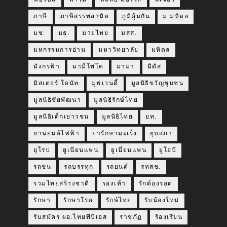
ภาษี
ภาษีสรรพสามิต
ภูมิคุ้มกัน
ม.มหิดล
มช.
มธ.
มวยไทย
มสส.
มหกรรมการอ่าน
มหาวิทยาลัย
มหิดล
มังกรฟ้า
มามี่โพโค
มาม่า
มิดัส
มิสเตอร์ โดนัท
มูฟเวนดี้
มูลนิธิขวัญชุมชน
มูลนิธิชัยพัฒนา
มูลนิธิรักษ์ไทย
มูลนิธิเด็กเยาวชน
มูลนิธิไทย
ยท.
ยานยนต์ไฟฟ้า
ยารักษามะเร็ง
ยุบสภา
ยุโรป
ยูเนียนแพน
ยูเนี่ยนแพน
ยูโอบี
รถชน
รถบรรทุก
รถยนต์
รทสช.
รวมไทยสร้างชาติ
รองเท้า
รักต้องรอด
รักษา
รักษาโรค
รักษ์ไทย
รับน้องใหม่
รับสมัคร ผอ.ไทยพีบีเอส
ราชภัฏ
ร้องเรียน