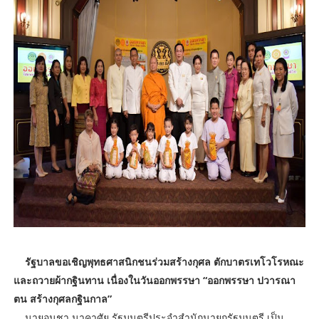
รัฐบาลขอเชิญพุทธศาสนิกชนร่วมสร้างกุศล ตักบาตรเทโวโรหณะ
และถวายผ้ากฐินทาน เนื่องในวันออกพรรษา “ออกพรรษา ปวารณา
ตน สร้างกุศลกฐินกาล”
นายอนุชา นาคาศัย รัฐมนตรีประจำสำนักนายกรัฐมนตรี เป็น