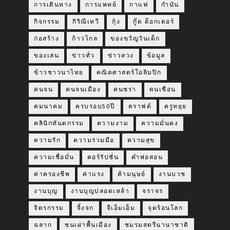
การเดินทาง
การแพทย์
กาแฟ
กำนัน
กิจกรรม
กิริณีเทวี
กุ้ง
กู๊ด ด็อกเตอร์
ก่อสร้าง
ก้าวไกล
ของขวัญวันเด็ก
ของเล่น
ข่าวทั่ว
ข่าวลวง
ข้อมูล
ข้าวชาวนาไทย
คณิตศาสตร์โอลิมปิก
คนจน
คนจนเมือง
คนชรา
คนเชือน
คมนาคม
ครบรอบ50ปี
คราฟต์
ครูหยุย
คลินิกทันตกรรม
ความงาม
ความมั่นคง
ความรัก
ความร่วมมือ
ความสุข
ความเชื่อมั่น
คอร์รัปชั่น
คำพ่อสอน
ค่าครองชีพ
ค่าแรง
ค้ามนุษย์
งานบวช
งานบุญ
งานบุญปลอดเหล้า
จราจร
จิตรกรรม
จิ้งจก
จีเอ็มเอ็ม
จุดร้อนโลก
ฉลาก
ชนเผ่าพื้นเมือง
ชมรมสตรีนานาชาติ