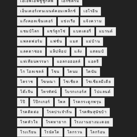
เอเอฟเอฟซูซูกิคัพ
เอ็กซ์ตรีม
เอ็นเตอร์เทนเมนต์คอมเพล็กซ์
เฮโรอีน
แก๊งคอลเซ็นเตอร์
แข่งเรือ
แจ้งความ
แชมป์โลก
แชร์ลูกโซ่
แบตเตอรี่
แบรนด์
แพลตฟอร์ม
แฟชั่น
แมส
แม่บ้าน
แลคตาซอย
แล็ปท็อป
แล้ง
แสตมป์
แห่เทียนพรรษา
แอลกอฮอลล์
แอลจี
โก โฮลเซลล์
โขน
โคนม
โคนัน
โคราช
โฆษณา
โซเชียล
โซเชียลมีเดีย
โต๊ะจีน
โทรทัศน์
โบรกเกอร์ส
โปแลนด์
โป๊
โป๊กเกอร์
โพล
โรคกระดูกพรุน
โรคติดต่อ
โรคประจำถิ่น
โรคพิษสุนัขบ้า
โรคหัวใจ
โรคหายาก
โรงงานยางมะตอย
โรงเรียน
โรนัลโด
โลกรวน
โลกร้อน