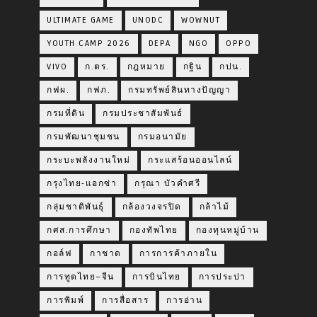
ULTIMATE GAME
UNODC
WOWNUT
YOUTH CAMP 2026
DEPA
NGO
OPPO
VIVO
ก.ตร.
กฎหมาย
กฐิน
กปน.
กฟผ.
กฟภ.
กรมทรัพย์สินทางปัญญา
กรมที่ดิน
กรมประชาสัมพันธ์
กรมพัฒนาชุมชน
กรมอนามัย
กระบะพลังงานใหม่
กระแสร้อนออนไลน์
กรุงไทย-แอกซ่า
กรุณา บัวคำศรี
กลุ่มชาติพันธุ์
กล้องวงจรปิด
กล้าไม้
กศส.การศึกษา
กองทัพไทย
กองทุนหมู่บ้าน
กอล์ฟ
กาชาด
การการค้าภายใน
การทูตไทย–จีน
การบินไทย
การประปา
การพิมพ์
การสื่อสาร
การอ่าน