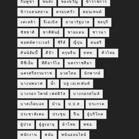
กัมพูชา
ขนส่ง
ของขวัญ
ข้าราชการ
ข้าวแดนสยาม
ครอบครัว
คอนเทนต์
งดเหล้า
จีเอเบิล
ฉายารัฐบาล
ชลบุรี
ชัชชาติ
ชาติพันธุ์
ชายแดน
ชาวนา
ซอฟต์พาวเวอร์
ซีรีส์
ญี่ปุ่น
ดนตรี
ดันน์ฮัมบี้
ดีป้า
ตรุษจีน
ททท.
ทั่วไทย
ทีซีเอ็ม
ทีดีอาร์ไอ
นครราชสีมา
นครศรีธรรมราช
นวดไทย
นักพากย์
นางนพมาศ
น้ำ
บลู เอเลเฟ่นท์
บางกอก ไพรด์ เฟสติวัล
บางกอกสไมล์
บาสเก็ตบอล
บ้าน
ป.ป.ส.
ประกวด
ประชาสังคม
ประชุม
ปืน
ผู้บริโภค
ผู้ป่วย
ผู้สูงอายุ
ผ้าไทย
พชอ.
พนักงาน
พนัน
พนันออนไลน์