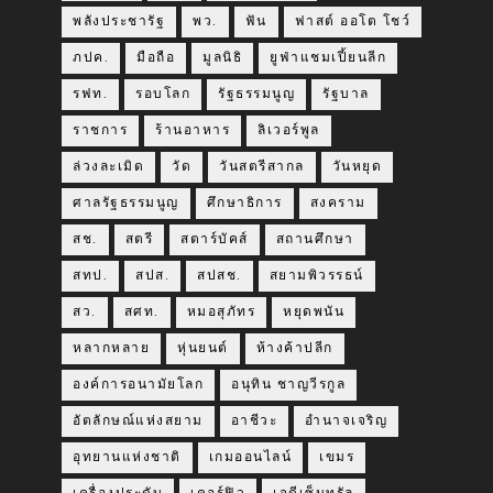
พลังประชารัฐ
พว.
ฟัน
ฟาสต์ ออโต โชว์
ภปค.
มือถือ
มูลนิธิ
ยูฟ่าแชมเปี้ยนลีก
รฟท.
รอบโลก
รัฐธรรมนูญ
รัฐบาล
ราชการ
ร้านอาหาร
ลิเวอร์พูล
ล่วงละเมิด
วัด
วันสตรีสากล
วันหยุด
ศาลรัฐธรรมนูญ
ศึกษาธิการ
สงคราม
สช.
สตรี
สตาร์บัคส์
สถานศึกษา
สทป.
สปส.
สปสช.
สยามพิวรรธน์
สว.
สศท.
หมอสุภัทร
หยุดพนัน
หลากหลาย
หุ่นยนต์
ห้างค้าปลีก
องค์การอนามัยโลก
อนุทิน ชาญวีรกูล
อัตลักษณ์แห่งสยาม
อาชีวะ
อำนาจเจริญ
อุทยานแห่งชาติ
เกมออนไลน์
เขมร