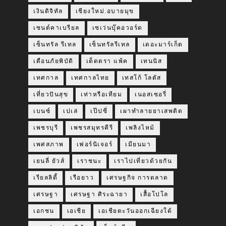
เงินดิจิทัล
เชียงใหม่.อบายมุข
เซนต์คาเบรียล
เซเว่นบุ๊คอวอร์ด
เซ็นทรัล รีเทล
เซ็นทรัลรีเทล
เดอะมาร์เก็ต
เตือนภัยพิบัติ
เต็ดตรา แพ้ค
เทนนิส
เทศกาล
เทศกาลไทย
เทสโก้ โลตัส
เที่ยวปันสุข
เท่าหรือเทียม
เนอสเซอรี่
เบนซ์
เปเล่
เป๊ปซี่
เผาทำลายยาเสพติด
เพชรบุรี
เพชรสมุทรคีรี
เพลิงไหม้
เพศสภาพ
เฟอร์นิเจอร์
เมียนมา
เยนลี่ ยัวส์
เราชนะ
เราไปเที่ยวด้วยกัน
เรียลลิตี้
เรือยาว
เศรษฐกิจ การตลาด
เศรษฐา
เศรษฐา ศิระฉายา
เสื้อโปโล
เอกชน
เอเชีย
เอเชียตะวันออกเฉียงใต้