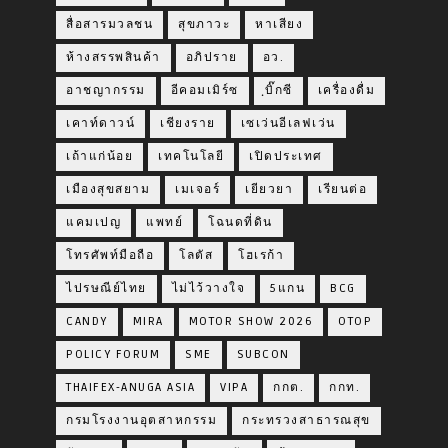
สื่อสารมวลชน
สุขภาวะ
หาเสียง
ห้างสรรพสินค้า
อภิปราย
อว.
อาชญากรรม
อีคอมเมิร์ซ
ฺบิ๊กซี
เครื่องดื่ม
เคาท์ดาวน์
เชียงราย
เซเว่นอีเลฟเว่น
เถ้าแก่น้อย
เทคโนโลยี
เปิดประเทศ
เมืองสุขสยาม
เมเจอร์
เยียวยา
เรียนต่อ
แคมเปญ
แพทย์
โฉนดที่ดิน
โทรศัพท์มือถือ
โลตัส
โฮเรก้า
ไปรษณีย์ไทย
ไม่ไว้วางใจ
5แกน
BCG
CANDY
MIRA
MOTOR SHOW 2026
OTOP
POLICY FORUM
SME
SUBCON
THAIFEX-ANUGA ASIA
VIPA
กกต.
กกท.
กรมโรงงานอุตสาหกรรม
กระทรวงสาธารณสุข