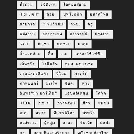
น้ำท่วม
อุบัติเหตุ
ไอคอนสยาม
HIGHLIGHT
ครม.
บุหรี่ไฟฟ้า
มหาดไทย
สามารถ
เมาแล้วขับ
กทม.
ครู
พลังงาน
ลอยกระทง
สงกรานต์
แรงงาน
SACIT
กัญชา
ฟุตซอล
ยาสูบ
สิ่งแวดล้อม
สื่อ
เกม
เครื่องใช้ไฟฟ้า
เซ็นทรัล
โรบินสัน
คุกคามทางเพศ
งานแสดงสินค้า
ปีใหม่
ภาคใต้
ภาพยนตร์
มะเร็ง
ศบค.
หวย
อินฟอร์มา มาร์เก็ตส์
แอปพลิเคชัน
โควิด
HAIER
ก.พ.ร.
การลงทุน
ข้าว
ชุมชน
ถนน
ทหาร
ทีมชาติไทย
น้ำพริก
ผลสำรวจ
ผู้หญิง
ละคร
วันเด็ก
ศิลปะ
สธ.
สลากกินแบ่งรัฐบาล
หญิงชายก้าวไกล