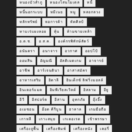
หนองบัวลำภู
หนองโสนโมเดล
หนี้
หนี้นอกระบบ
หมีเนย
หมู
หลอกลวง
หลักทรัพย์
หอการค้า
หัตศิลป์
หาบเร่แผงลอย
หุ้น
ห้ามขายเหล้า
อ.ต.ช.
อ.ส.ค.
องค์กรพิทักษ์สัตว์
อนันตรา
อนาจาร
อวกาศ
ออปโป้
ออมสิน
อัญมณี
อัลติเมตเกม
อาจารย์
อาชีพ
อาร์เจนตินา
อาสาสมัคร
อาหารเสริม
อิตาลี
อินเด็กซ์ ลิฟวิ่งมอลล์
อินเตอร์แมค
อิมพีเรียลเวิลด์
อิสลาม
อียู
อีวี
อีสปอร์ต
อีสาน
อุทกภัย
อุ๊งอิ๊ง
อเมซอน
อ๊อด คีรีบูน
ฮาลาล
เกมมือถือ
เกาหลี
เกาะสมุย
เกเตอเรด
เข้าพรรษา
เครื่องถูพื้น
เครื่องพิมพ์
เครื่องหนัง
เคอรี่