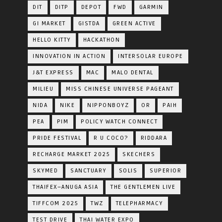
DIT
DITP
DEPOT
FWD
GARMIN
GI MARKET
GISTDA
GREEN ACTIVE
HELLO KITTY
HACKATHON
INNOVATION IN ACTION
INTERSOLAR EUROPE
J&T EXPRESS
MAC
MALO DENTAL
MILIEU
MISS CHINESE UNIVERSE PAGEANT
NIDA
NIKE
NIPPONBOYZ
OR
PAIH
PEA
PIM
POLICY WATCH CONNECT
PRIDE FESTIVAL
R U COCO?
RIDDARA
RECHARGE MARKET 2025
SKECHERS
SKYMED
SANCTUARY
SOLIS
SUPERIOR
THAIFEX–ANUGA ASIA
THE GENTLEMEN LIVE
TIFFCOM 2025
TWZ
TELEPHARMACY
TEST DRIVE
THAI WATER EXPO