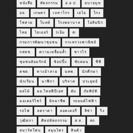
หนังสือ
หัตถกรรม
อ.อ.ป.
อบายมุข
อย.
เกษตร
เบทาโกร
เอไอ
โกง
โชห่วย
โบลท์
โรงพยาบาล
โอลิมปิก
ไทย
ไฮเออร์
3เอ็ม
AI
กรมการพัฒนาชุมชน
กระทรวงพาณิชย์
กสทช.
ความเหลื่อมล้ำ
ชาวไร่
ชุมชนล้อมรักษ์
ช้อปปิ้ง
ซับคอน
ซีพี
ตชด.
ทางม้าลาย
นทพ.
นักศึกษา
นักเรียน
นาฬิกา
บริจาค
ประยุทธ์
ผลไม้
ผอ.ไทยพีบีเอส
ผับ
ภัยพิบัติ
มอเตอร์โชว์
มิจฉาชีพ
รถยนต์ไฟฟ้า
รถไฟ
ลดราคา
ลอตเตอรี่
ลิซ่า
วิ่ง
วุฒิสภา
ศิลปหัตถกรรม
ส.ส.
สถ.
สมาร์ทโฟน
สมุนไพร
สินค้า