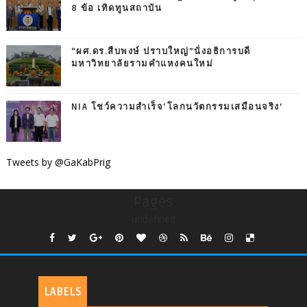
8 ข้อ เทิดทูนสถาบัน
“ผศ.ดร.สืบพงษ์ ปราบใหญ่”นั่งอธิการบดี
มหาวิทยาลัยรามคำแหงคนใหม่
NIA โชว์ความสำเร็จ‘โลกนวัตกรรมเสมือนจริง’
Tweets by @GaKabPrig
Pages
undefined
LABELS