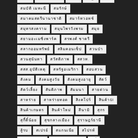
สมบัติ เมทะนี
สมรักษ์
สมาคมสตรีนานาชาติ
สมาร์ทวอทช์
สมุทรสงคราม
สมุนไพรวังพรม
สมุย
สยามอะเมซิ่งพาร์ค
สรพงศ์ ชาตรี
สลากออมทรัพย์
สลิมคอนเซ็ป
สวนป่า
สวนสุนันทา
สวัสดิภาพ
สสวท.
สสส.อุบัติเหตุ
สหรัฐอเมริกา
สอบสวน
สังคม
สังคมสูงวัย
สังคมสูงอายุ
สัตว์
สัตว์เลี้ยง
สันติภาพ
สัมมนา
สายด่วน
สาหร่าย
สาหร่ายทอด
สิงคโปร์
สินค้าGI
สินค้าเกษตร
สินค้าใหม่
สึนามิ
สุกร
สุกี้ตี๋น้อย
สุขกลางเมือง
สุราษฎร์ธานี
สู้รบ
สเปรย์
สแกนเนีย
สไปรท์