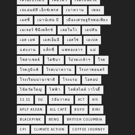
เครื่องประดับ
เคอร์ฟิว
เจดีเซ็นทรัล
เจแอนด์ที เอ็กซ์เพรส
เบาหวาน
เพลง
เมสซี่
เมาน์เท่น บี
เมืองเศรษฐกิจพอเพียง
เมเจอร์ ซีนีเพล็กซ์
เลอโนโว
เอปสัน
เอส เอฟ
เอสเอ็มอี
เอสโซ่
เอเปค
แต่งงาน
แท็กซี่
แพทองธาร
แม่
โซล่าเซลล์
โตชิบา
โปรดเกล้าฯ
โรค
โรคภูมิแพ้
โรคเบาหวาน
โรงภาพยนตร์
โรงเรียนนานาชาติ
โรงแรม
โอทอป
ไข้หวัดใหญ่
ไฟฟ้า
ไลฟ์สไตล์ วาไรตี้
11.11
3ป.
5ธันวาคม
ACT
AIS
APLF ASEAN
ALL CAFÉ
BGYO
BINI
BLACKPINK
BENQ
BRITISH COLUMBIA
CPI
CLIMATE ACTION
COFFEE JOURNEY