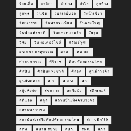
ร้อยเอ็ด
ลาลีกา
ลำปาง
ลำไย
ลูกจ้าง
ลูกทุ่ง
วนชัย
วอลเล่ย์บอล
วังน้ำเขียว
วัฒนธรรม
วัดท่ากระเทียม
วันพระใหญ่
วันพ่อแห่งชาติ
วันแห่งความรัก
วัยรุ่น
วิจัย
วินมอเตอร์ไซค์
ศรัณย์วุฒิ
ศรเพชร ศรสุพรรณ
ศวส.
ศอ.บต.
ศาลปกครอง
ศิริราช
ศิลปหัตถกรรมไทย
ศิลปิน
ศิลปินแห่งชาติ
ศีลอด
ศูนย์การค้า
ศูนย์ทดสอบ
ส.ว.
ส.ส.ท.
สก.
สกู๊ปพิเศษ
สขภาวะ
สตรีมมิ่ง
สติกเกอร์
สติแอพ
สตูล
สถานบันเทิงครบวงจร
สถานพยาบาล
สถาบันส่งเสริมศิลปหัตถกรรมไทย
สถาปนิก’69
สทท.
สบาย สบาย
สปก.
สพฐ.
สภา