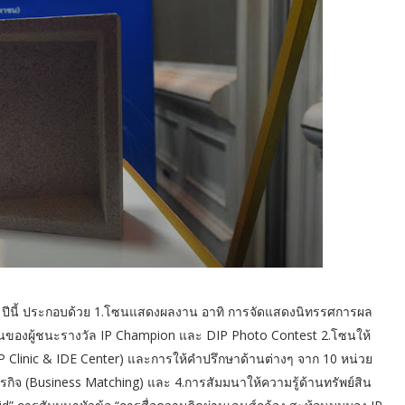
0 ปีนี้ ประกอบด้วย 1.โซนแสดงผลงาน อาทิ การจัดแสดงนิทรรศการผล
ของผู้ชนะรางวัล IP Champion และ DIP Photo Contest 2.โซนให้
P Clinic & IDE Center) และการให้คำปรึกษาด้านต่างๆ จาก 10 หน่วย
ธุรกิจ (Business Matching) และ 4.การสัมมนาให้ความรู้ด้านทรัพย์สิน