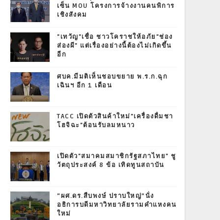
เซ็น MOU โครงการจ้างงานคนพิการ
เชิงสังคม
"เทวัญ"เชื่อ ชาวโคราชให้อภัย"ช่อง
ส่องผี" แต่เรื่องอย่างนี้ต้องไม่เกิดขึ้น
อีก
ศบค.มีมติเห็นชอบขยาย พ.ร.ก.ฉุก
เฉินฯ อีก 1 เดือน
TACC เปิดตัวสินค้าใหม่"เครื่องดื่มชา
โฮจิฉะ"ต้อนรับลมหนาว
เปิดตัว"สมาคมสมาชิกรัฐสภาไทย" ชู
วัตถุประสงค์ 8 ข้อ เทิดทูนสถาบัน
“ผศ.ดร.สืบพงษ์ ปราบใหญ่”นั่ง
อธิการบดีมหาวิทยาลัยรามคำแหงคน
ใหม่