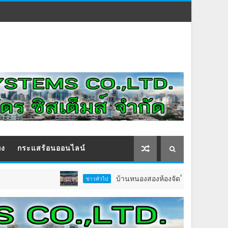
ิง
กระแสร้อนออนไลน์
บ้านหนองสองห้องจัดใหญ่ “แห่เทียนพรรษา–ผ้าป่า
ข่าวทั่วไป