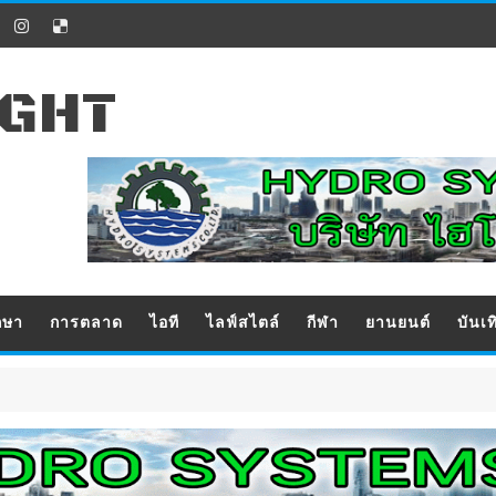
IGHT
กษา
การตลาด
ไอที
ไลฟ์สไตล์
กีฬา
ยานยนต์
บันเท