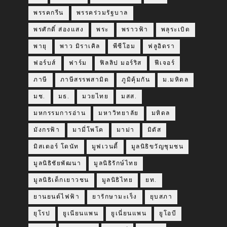
พรรคกรีน
พรรคร่วมรัฐบาล
พรศักดิ์ ส่องแสง
พระ
พราวฟ้า
พลุระเบิด
พายุ
พาว มิราเคิล
พีซีโฮม
ฟลูอิดรา
ฟอร์บส์
ฟาร์ม
ฟิลลิป มอร์ริส
ฟีเจอร์
ภาษี
ภาษีสรรพสามิต
ภูมิคุ้มกัน
ม.มหิดล
มช.
มธ.
มวยไทย
มสส.
มหกรรมการอ่าน
มหาวิทยาลัย
มหิดล
มังกรฟ้า
มามี่โพโค
มาม่า
มิดัส
มิสเตอร์ โดนัท
มูฟเวนดี้
มูลนิธิขวัญชุมชน
มูลนิธิชัยพัฒนา
มูลนิธิรักษ์ไทย
มูลนิธิเด็กเยาวชน
มูลนิธิไทย
ยท.
ยานยนต์ไฟฟ้า
ยารักษามะเร็ง
ยุบสภา
ยุโรป
ยูเนียนแพน
ยูเนี่ยนแพน
ยูโอบี