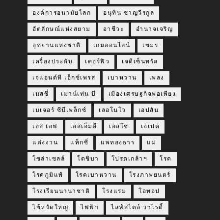
องค์การอนามัยโลก
อนุทิน ชาญวีรกูล
อัตลักษณ์แห่งสยาม
อาชีวะ
อำนาจเจริญ
อุทยานแห่งชาติ
เกมออนไลน์
เขมร
เครื่องประดับ
เคอร์ฟิว
เจดีเซ็นทรัล
เจแอนด์ที เอ็กซ์เพรส
เบาหวาน
เพลง
เมสซี่
เมาน์เท่น บี
เมืองเศรษฐกิจพอเพียง
เมเจอร์ ซีนีเพล็กซ์
เลอโนโว
เอปสัน
เอส เอฟ
เอสเอ็มอี
เอสโซ่
เอเปค
แต่งงาน
แท็กซี่
แพทองธาร
แม่
โซล่าเซลล์
โตชิบา
โปรดเกล้าฯ
โรค
โรคภูมิแพ้
โรคเบาหวาน
โรงภาพยนตร์
โรงเรียนนานาชาติ
โรงแรม
โอทอป
ไข้หวัดใหญ่
ไฟฟ้า
ไลฟ์สไตล์ วาไรตี้