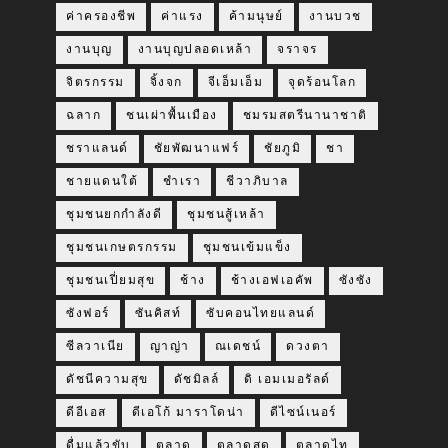
ค่าครองชีพ
ค่าแรง
ค้ามนุษย์
งานบวช
งานบุญ
งานบุญปลอดเหล้า
จราจร
จิตรกรรม
จิ้งจก
จีเอ็มเอ็ม
จุดร้อนโลก
ฉลาก
ชนเผ่าพื้นเมือง
ชมรมสตรีนานาชาติ
ชราแลนด์
ชัยพัฒนาแฟร์
ชัยภูมิ
ชา
ชายแดนใต้
ชำเรา
ชีวาภิบาล
ชุมชนยกกำลังดี
ชุมชนสู้เหล้า
ชุมชนเกษตรกรรม
ชุมชนเข้มแข็ง
ชุมชนเปี่ยมสุข
ช้าง
ช้างเอฟเอคัพ
ซังซัง
ซังฟอร์
ซันคิสท์
ซับคอนไทยแลนด์
ซีลวาเนีย
ญาญ่า
ณเดชน์
ดวงตา
ดัชนีความสุข
ดัชมิลล์
ดิ เอมเมอรัลด์
ดีอีเอส
ดีเอโก้ มาราโดน่า
ดีไซน์เนอร์
ดื่มแล้วขับ
ตลาด
ตลาดสด
ตลาดไท