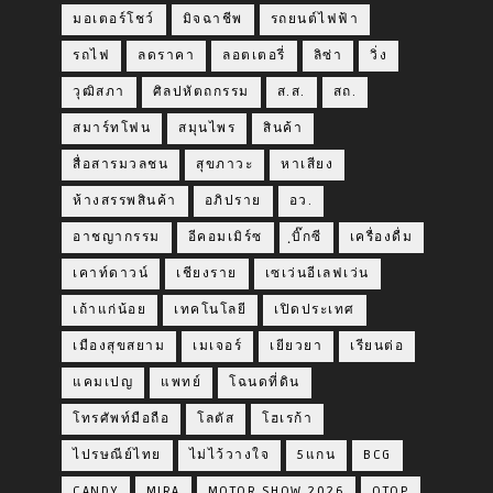
มอเตอร์โชว์
มิจฉาชีพ
รถยนต์ไฟฟ้า
รถไฟ
ลดราคา
ลอตเตอรี่
ลิซ่า
วิ่ง
วุฒิสภา
ศิลปหัตถกรรม
ส.ส.
สถ.
สมาร์ทโฟน
สมุนไพร
สินค้า
สื่อสารมวลชน
สุขภาวะ
หาเสียง
ห้างสรรพสินค้า
อภิปราย
อว.
อาชญากรรม
อีคอมเมิร์ซ
ฺบิ๊กซี
เครื่องดื่ม
เคาท์ดาวน์
เชียงราย
เซเว่นอีเลฟเว่น
เถ้าแก่น้อย
เทคโนโลยี
เปิดประเทศ
เมืองสุขสยาม
เมเจอร์
เยียวยา
เรียนต่อ
แคมเปญ
แพทย์
โฉนดที่ดิน
โทรศัพท์มือถือ
โลตัส
โฮเรก้า
ไปรษณีย์ไทย
ไม่ไว้วางใจ
5แกน
BCG
CANDY
MIRA
MOTOR SHOW 2026
OTOP