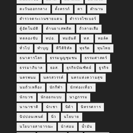
ตะวันออกกลาง
ตั้งครรภ์
ตา
ตำนาน
ตำรวจตระเวนชายแดน
ตำรวจไซเบอร์
ตู้อัตโนมัติ
ต้านยาเสพติด
ถั่วลายเสือ
ทดลองขับ
ทปอ.
ทมยันตี
ทส.
ทอล์ค
ทั่วไป
ทำบุญ
ทีวีดิจิทัล
ทุจริต
ทุนไทย
ธนาคารโลก
ธรรมนูญชุมชน
ธรรมศาสตร์
ธรรมาภิบาล
ธอส.
ธุรกิจบัณฑิตย์
ธูรกิจ
นครพนม
นครสวรรค์
นครแห่งความสุข
นมถั่วเหลือง
นักกีฬา
นักท่องเที่ยว
นักบวช
นักออกแบบ
นาฏกรรม
นานาชาติ
นำเชา
นิด้า
นิทรรศการ
นิปปอนเพนต์
นิ่ว
นโยบาย
นโยบายสาธารณะ
น้าค่อม
น้ำมัน