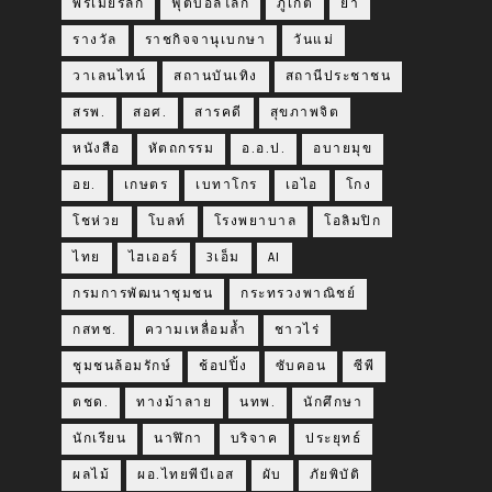
พรีเมียร์ลีก
ฟุตบอลโลก
ภูเก็ต
ยา
รางวัล
ราชกิจจานุเบกษา
วันแม่
วาเลนไทน์
สถานบันเทิง
สถานีประชาชน
สรพ.
สอศ.
สารคดี
สุขภาพจิต
หนังสือ
หัตถกรรม
อ.อ.ป.
อบายมุข
อย.
เกษตร
เบทาโกร
เอไอ
โกง
โชห่วย
โบลท์
โรงพยาบาล
โอลิมปิก
ไทย
ไฮเออร์
3เอ็ม
AI
กรมการพัฒนาชุมชน
กระทรวงพาณิชย์
กสทช.
ความเหลื่อมล้ำ
ชาวไร่
ชุมชนล้อมรักษ์
ช้อปปิ้ง
ซับคอน
ซีพี
ตชด.
ทางม้าลาย
นทพ.
นักศึกษา
นักเรียน
นาฬิกา
บริจาค
ประยุทธ์
ผลไม้
ผอ.ไทยพีบีเอส
ผับ
ภัยพิบัติ