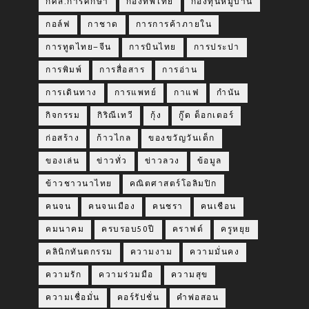
กศส.การศึกษา
กองทัพไทย
กองทุนหมู่บ้าน
กอล์ฟ
กาชาด
การการค้าภายใน
การทูตไทย–จีน
การบินไทย
การประปา
การพิมพ์
การสื่อสาร
การอ่าน
การเดินทาง
การแพทย์
กาแฟ
กำนัน
กิจกรรม
กิริณีเทวี
กุ้ง
กู๊ด ด็อกเตอร์
ก่อสร้าง
ก้าวไกล
ของขวัญวันเด็ก
ของเล่น
ข่าวทั่ว
ข่าวลวง
ข้อมูล
ข้าวชาวนาไทย
คณิตศาสตร์โอลิมปิก
คนจน
คนจนเมือง
คนชรา
คนเชือน
คมนาคม
ครบรอบ50ปี
คราฟต์
ครูหยุย
คลินิกทันตกรรม
ความงาม
ความมั่นคง
ความรัก
ความร่วมมือ
ความสุข
ความเชื่อมั่น
คอร์รัปชั่น
คำพ่อสอน