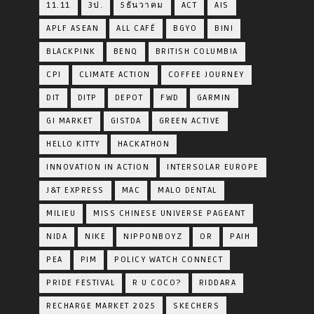
11.11
3ป.
5ธันวาคม
ACT
AIS
APLF ASEAN
ALL CAFÉ
BGYO
BINI
BLACKPINK
BENQ
BRITISH COLUMBIA
CPI
CLIMATE ACTION
COFFEE JOURNEY
DIT
DITP
DEPOT
FWD
GARMIN
GI MARKET
GISTDA
GREEN ACTIVE
HELLO KITTY
HACKATHON
INNOVATION IN ACTION
INTERSOLAR EUROPE
J&T EXPRESS
MAC
MALO DENTAL
MILIEU
MISS CHINESE UNIVERSE PAGEANT
NIDA
NIKE
NIPPONBOYZ
OR
PAIH
PEA
PIM
POLICY WATCH CONNECT
PRIDE FESTIVAL
R U COCO?
RIDDARA
RECHARGE MARKET 2025
SKECHERS