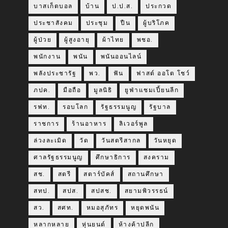
บาสเก็ตบอล
บ้าน
ป.ป.ส.
ประกวด
ประชาสังคม
ประชุม
ปืน
ผู้บริโภค
ผู้ป่วย
ผู้สูงอายุ
ผ้าไทย
พชอ.
พนักงาน
พนัน
พนันออนไลน์
พลังประชารัฐ
พว.
ฟัน
ฟาสต์ ออโต โชว์
ภปค.
มือถือ
มูลนิธิ
ยูฟ่าแชมเปี้ยนลีก
รฟท.
รอบโลก
รัฐธรรมนูญ
รัฐบาล
ราชการ
ร้านอาหาร
ลิเวอร์พูล
ล่วงละเมิด
วัด
วันสตรีสากล
วันหยุด
ศาลรัฐธรรมนูญ
ศึกษาธิการ
สงคราม
สช.
สตรี
สตาร์บัคส์
สถานศึกษา
สทป.
สปส.
สปสช.
สยามพิวรรธน์
สว.
สศท.
หมอสุภัทร
หยุดพนัน
หลากหลาย
หุ่นยนต์
ห้างค้าปลีก