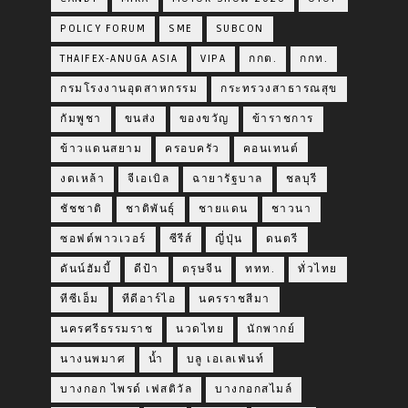
POLICY FORUM
SME
SUBCON
THAIFEX-ANUGA ASIA
VIPA
กกต.
กกท.
กรมโรงงานอุตสาหกรรม
กระทรวงสาธารณสุข
กัมพูชา
ขนส่ง
ของขวัญ
ข้าราชการ
ข้าวแดนสยาม
ครอบครัว
คอนเทนต์
งดเหล้า
จีเอเบิล
ฉายารัฐบาล
ชลบุรี
ชัชชาติ
ชาติพันธุ์
ชายแดน
ชาวนา
ซอฟต์พาวเวอร์
ซีรีส์
ญี่ปุ่น
ดนตรี
ดันน์ฮัมบี้
ดีป้า
ตรุษจีน
ททท.
ทั่วไทย
ทีซีเอ็ม
ทีดีอาร์ไอ
นครราชสีมา
นครศรีธรรมราช
นวดไทย
นักพากย์
นางนพมาศ
น้ำ
บลู เอเลเฟ่นท์
บางกอก ไพรด์ เฟสติวัล
บางกอกสไมล์