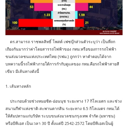
ดร.สามารถ ราชพลสิทธิ์ โพสต์ เฟซบุ๊กส่วนตัวระบุว่า เป็นที่ถก
เถียงกันมากว่าค่าโดยสารรถไฟฟ้าของ กทม.หรือของการรถไฟฟ้า
ขนส่งมวลชนแห่งประเทศไทย (รฟม.) ถูกกว่า หาคำตอบได้จาก
บทความนี้รถไฟฟ้าภายใต้การกำกับดูแลของ กทม.คือรถไฟฟ้าสายสี
เขียว มีเส้นทางดังนี้
1. เส้นทางหลัก
ประกอบด้วยช่วงหมอชิต-อ่อนนุช ระยะทาง 17 กิโลเมตร และช่วง
สนามกีฬาแห่งชาติ-สะพานตากสิน ระยะทาง 6.5 กิโลเมตร กทม.ได้
ให้สัมปทานแก่บริษัท ระบบขนส่งมวลชนกรุงเทพ จำกัด (มหาชน)
หรือบีทีเอส เป็นเวลา 30 ปี ตั้งแต่ปี 2542-2572 โดยบีทีเอสเป็นผู้