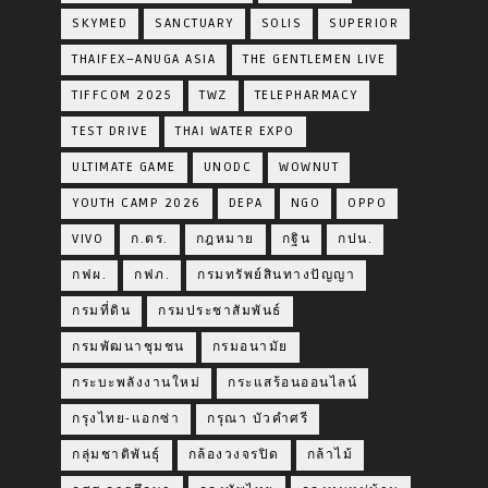
SKYMED
SANCTUARY
SOLIS
SUPERIOR
THAIFEX–ANUGA ASIA
THE GENTLEMEN LIVE
TIFFCOM 2025
TWZ
TELEPHARMACY
TEST DRIVE
THAI WATER EXPO
ULTIMATE GAME
UNODC
WOWNUT
YOUTH CAMP 2026
DEPA
NGO
OPPO
VIVO
ก.ตร.
กฎหมาย
กฐิน
กปน.
กฟผ.
กฟภ.
กรมทรัพย์สินทางปัญญา
กรมที่ดิน
กรมประชาสัมพันธ์
กรมพัฒนาชุมชน
กรมอนามัย
กระบะพลังงานใหม่
กระแสร้อนออนไลน์
กรุงไทย-แอกซ่า
กรุณา บัวคำศรี
กลุ่มชาติพันธุ์
กล้องวงจรปิด
กล้าไม้