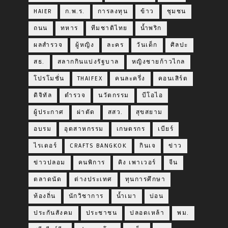
HAIER
ก.พ.ร.
การลงทุน
ข้าว
ชุมชน
ถนน
ทหาร
ทีมชาติไทย
น้ำพริก
ผลสำรวจ
ผู้หญิง
ละคร
วันเด็ก
ศิลปะ
สธ.
สลากกินแบ่งรัฐบาล
หญิงชายก้าวไกล
โปรโมชั่น
THAIFEX
คนละครึ่ง
คอนเสิร์ต
ดิจิทัล
ตำรวจ
นวัตกรรม
บีโอไอ
ผู้ประกาศ
ผ่าตัด
สสว.
สุขสยาม
อบรม
อุตสาหกรรม
เกษตรกร
เบียร์
ไรเดอร์
CRAFTS BANGKOK
กินเจ
ข่าว
ข่าวปลอม
คนพิการ
คิง เพาเวอร์
จีน
ตลาดนัด
ต่างประเทศ
ทุนการศึกษา
ท้องถิ่น
นักวิชาการ
น้ำเมา
บ่อน
ประกันสังคม
ประชาชน
ปลอดเหล้า
พม.