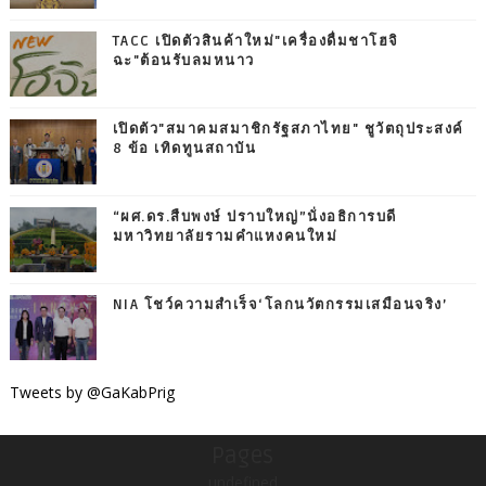
TACC เปิดตัวสินค้าใหม่"เครื่องดื่มชาโฮจิ
ฉะ"ต้อนรับลมหนาว
เปิดตัว"สมาคมสมาชิกรัฐสภาไทย" ชูวัตถุประสงค์
8 ข้อ เทิดทูนสถาบัน
“ผศ.ดร.สืบพงษ์ ปราบใหญ่”นั่งอธิการบดี
มหาวิทยาลัยรามคำแหงคนใหม่
NIA โชว์ความสำเร็จ‘โลกนวัตกรรมเสมือนจริง’
Tweets by @GaKabPrig
Pages
undefined