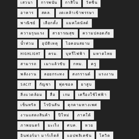
เสวนา
การพนัน
กาสิโน
วัคซีน
อาหาร
สคล.
งดเหล้าเข้าพรรษา
พาณิชย์
เลือกตั้ง
แมคโดนัลด์
ความรุนแรง
สาธารณสุข
ความปลอดภัย
น้ำท่วม
อุบัติเหตุ
ไอคอนสยาม
HIGHLIGHT
ครม.
บุหรี่ไฟฟ้า
มหาดไทย
สามารถ
เมาแล้วขับ
กทม.
ครู
พลังงาน
ลอยกระทง
สงกรานต์
แรงงาน
SACIT
กัญชา
ฟุตซอล
ยาสูบ
สิ่งแวดล้อม
สื่อ
เกม
เครื่องใช้ไฟฟ้า
เซ็นทรัล
โรบินสัน
คุกคามทางเพศ
งานแสดงสินค้า
ปีใหม่
ภาคใต้
ภาพยนตร์
มะเร็ง
ศบค.
หวย
อินฟอร์มา มาร์เก็ตส์
แอปพลิเคชัน
โควิด