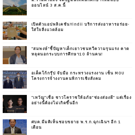
ม.รามคำแหง จัดปฐมนิเทศนักศึกษาใหม่แบบ
ออนไลน์ 3 ส.ค.นี้
เปิดตัวแอปพลิเคชันYindii บริการส่งอาหารอร่อย-
ใส่ใจสิ่งแวดล้อม
"สมพงษ์"ชี้ปัญหาเด็กเยาวชนทวีความรุนแรง คาด
หลุดนอกระบบการศึกษา10 ล้านคน!
อเด็คโก้กรุ๊ป จับมือ กระทรวงแรงงาน เซ็น MOU
โครงการจ้างงานคนพิการเชิงสังคม
"เทวัญ"เชื่อ ชาวโคราชให้อภัย"ช่องส่องผี" แต่เรื่อง
อย่างนี้ต้องไม่เกิดขึ้นอีก
ศบค.มีมติเห็นชอบขยาย พ.ร.ก.ฉุกเฉินฯ อีก 1
เดือน