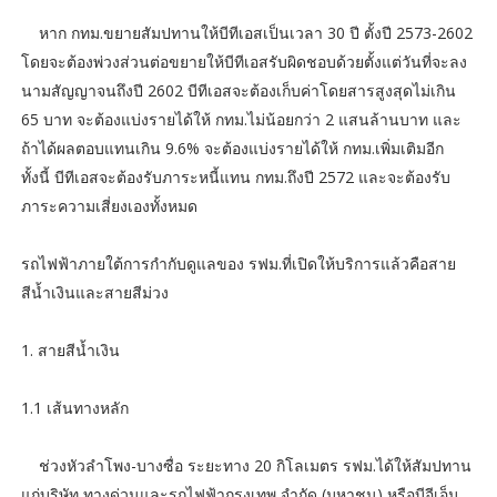
หาก กทม.ขยายสัมปทานให้บีทีเอสเป็นเวลา 30 ปี ตั้งปี 2573-2602
โดยจะต้องพ่วงส่วนต่อขยายให้บีทีเอสรับผิดชอบด้วยตั้งแต่วันที่จะลง
นามสัญญาจนถึงปี 2602 บีทีเอสจะต้องเก็บค่าโดยสารสูงสุดไม่เกิน
65 บาท จะต้องแบ่งรายได้ให้ กทม.ไม่น้อยกว่า 2 แสนล้านบาท และ
ถ้าได้ผลตอบแทนเกิน 9.6% จะต้องแบ่งรายได้ให้ กทม.เพิ่มเติมอีก
ทั้งนี้ บีทีเอสจะต้องรับภาระหนี้แทน กทม.ถึงปี 2572 และจะต้องรับ
ภาระความเสี่ยงเองทั้งหมด
รถไฟฟ้าภายใต้การกำกับดูแลของ รฟม.ที่เปิดให้บริการแล้วคือสาย
สีน้ำเงินและสายสีม่วง
1. สายสีน้ำเงิน
1.1 เส้นทางหลัก
ช่วงหัวลำโพง-บางซื่อ ระยะทาง 20 กิโลเมตร รฟม.ได้ให้สัมปทาน
แก่บริษัท ทางด่วนและรถไฟฟ้ากรุงเทพ จำกัด (มหาชน) หรือบีอีเอ็ม