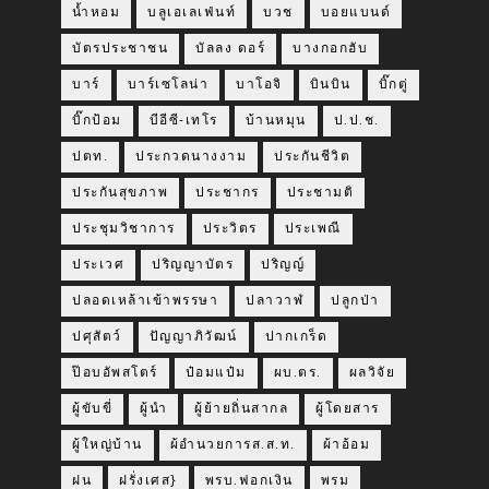
น้ำหอม
บลูเอเลเฟ่นท์
บวช
บอยแบนด์
บัตรประชาชน
บัลลง ดอร์
บางกอกฮับ
บาร์
บาร์เซโลน่า
บาโอจิ
บินบิน
บิ๊กตู่
บิ๊กป้อม
บีอีซี-เทโร
บ้านหมุน
ป.ป.ช.
ปตท.
ประกวดนางงาม
ประกันชีวิต
ประกันสุขภาพ
ประชากร
ประชามติ
ประชุมวิชาการ
ประวิตร
ประเพณี
ประเวศ
ปริญญาบัตร
ปริญญ์
ปลอดเหล้าเข้าพรรษา
ปลาวาฬ
ปลูกป่า
ปศุสัตว์
ปัญญาภิวัฒน์
ปากเกร็ด
ป๊อบอัพสโตร์
ป๋อมแป๋ม
ผบ.ตร.
ผลวิจัย
ผู้ขับขี่
ผู้นำ
ผู้ย้ายถิ่นสากล
ผู้โดยสาร
ผู้ใหญ่บ้าน
ผ้อำนวยการส.ส.ท.
ผ้าอ้อม
ฝน
ฝรั่งเศส}
พรบ.ฟอกเงิน
พรม