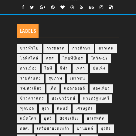
LABELS
ข่าวทั่วไป
การตลาด
การศึกษา
ข่าวเด่น
ไลฟ์สไตล์
สสส.
ไทยพีบีเอส
โควิด-19
การเมือง
ไอที
กีฬา
เหล้า
บันเทิง
รามคำแหง
สุขภาพ
เยาวชน
รพ.หัวเฉียว
เด็ก
แอลกอฮอล์
ท่องเที่ยว
ข้าวตราฉัตร
ประชาธิปัตย์
นายกรัฐมนตรี
ฟุตบอล
สุรา
นิพนธ์
เศรษฐกิจ
แม็คโคร
บุหรี่
ปัจจัยเสี่ยง
ยาเสพติด
กสศ.
เครือข่ายงดเหล้า
ยานยนต์
ธุรกิจ