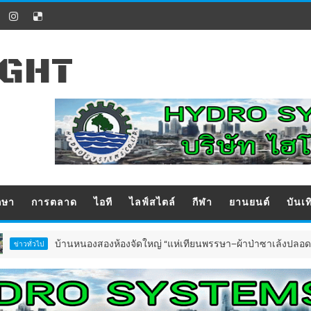
IGHT
กษา
การตลาด
ไอที
ไลฟ์สไตล์
กีฬา
ยานยนต์
บันเท
บ้านหนองสองห้องจัดใหญ่ “แห่เทียนพรรษา–ผ้าป่าซาเล้งปลอดเหล้าเข้าพรร