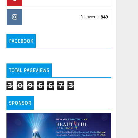
849
Followers
FACEBOOK
TOTAL PAGEVIEWS
3
0
9
6
6
7
3
SPONSOR