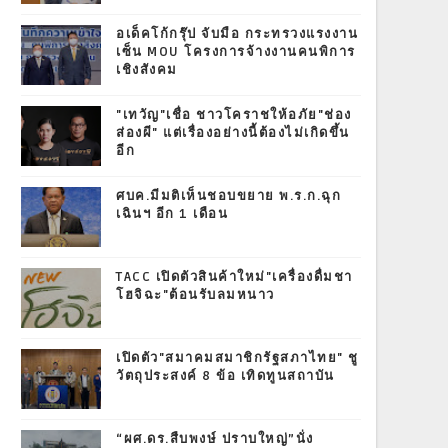
อเด็คโก้กรุ๊ป จับมือ กระทรวงแรงงาน
เซ็น MOU โครงการจ้างงานคนพิการ
เชิงสังคม
"เทวัญ"เชื่อ ชาวโคราชให้อภัย"ช่อง
ส่องผี" แต่เรื่องอย่างนี้ต้องไม่เกิดขึ้น
อีก
ศบค.มีมติเห็นชอบขยาย พ.ร.ก.ฉุก
เฉินฯ อีก 1 เดือน
TACC เปิดตัวสินค้าใหม่"เครื่องดื่มชา
โฮจิฉะ"ต้อนรับลมหนาว
เปิดตัว"สมาคมสมาชิกรัฐสภาไทย" ชู
วัตถุประสงค์ 8 ข้อ เทิดทูนสถาบัน
“ผศ.ดร.สืบพงษ์ ปราบใหญ่”นั่ง