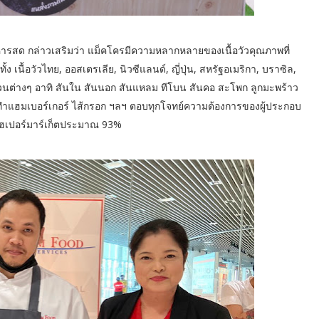
หารสด กล่าวเสริมว่า แม็คโครมีความหลากหลายของเนื้อวัวคุณภาพที่
นื้อวัวไทย, ออสเตรเลีย, นิวซีแลนด์, ญี่ปุ่น, สหรัฐอเมริกา, บราซิล,
นส่วนต่างๆ อาทิ สันใน สันนอก สันแหลม ทีโบน สันคอ สะโพก ลูกมะพร้าว
ับทำแฮมเบอร์เกอร์ ไส้กรอก ฯลฯ ตอบทุกโจทย์ความต้องการของผู้ประกอบ
บไฮเปอร์มาร์เก็ตประมาณ 93%