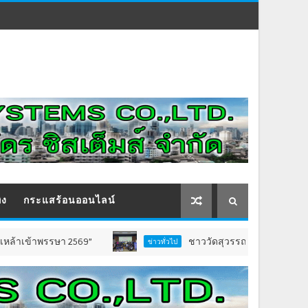
ิง
กระแสร้อนออนไลน์
ษา 2569”
ชาววัดสุวรรณ ชลบุรี เปิดตัว “ธรรมนูญช
ข่าวทั่วไป