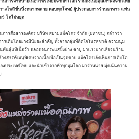
นการจำหน่ายเนื้อวัวพรีเมียมจากทั่วโลก รวมถึงเนื้อคุณภาพดีจากไทย
อ เน้นวางโพสิชั่นนิ่งหลากหลาย ตอบทุกโจทย์ ผู้ประกอบการร้านอาหาร แฟน
er) โตไม่หยุด
านการสื่อสารองค์กร บริษัท สยามแม็คโคร จำกัด (มหาชน) กล่าวว่า
เติบโตอย่างมีนัยยะสำคัญ ทั้งจากกลุ่มที่ติดใจในรสชาติ ความนุ่ม
นแฟนพันธุ์แท้เนื้อวัว ตลอดจนกระแสปิ้งย่าง ชาบู มาแรงมากเสียจนร้าน
างสรรค์เมนูพิเศษจากเนื้อเพื่อเป็นจุดขาย แม็คโครเล็งเห็นการเติบโต
คของประเทศไทย และนำเข้าจากทั่วทุกมุมโลก มาจำหน่าย มุ่งเน้นความ
ญ