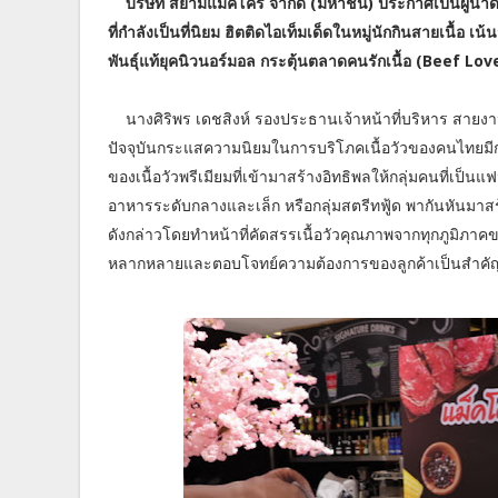
บริษัท สยามแม็คโคร จำกัด (มหาชน) ประกาศเป็นผู้นำด้า
ที่กำลังเป็นที่นิยม ฮิตติดไอเท็มเด็ดในหมู่นักกินสายเนื้
พันธุ์แท้ยุคนิวนอร์มอล กระตุ้นตลาดคนรักเนื้อ (Beef Lov
นางศิริพร เดชสิงห์ รองประธานเจ้าหน้าที่บริหาร สายง
ปัจจุบันกระแสความนิยมในการบริโภคเนื้อวัวของคนไทยมีการ
ของเนื้อวัวพรีเมียมที่เข้ามาสร้างอิทธิพลให้กลุ่มคนที่เป็
อาหารระดับกลางและเล็ก หรือกลุ่มสตรีทฟู้ด พากันหันมาสร้
ดังกล่าวโดยทำหน้าที่คัดสรรเนื้อวัวคุณภาพจากทุกภูมิภา
หลากหลายและตอบโจทย์ความต้องการของลูกค้าเป็นสำคั