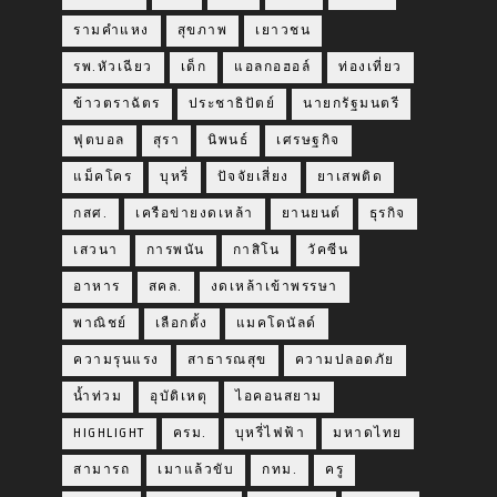
รามคำแหง
สุขภาพ
เยาวชน
รพ.หัวเฉียว
เด็ก
แอลกอฮอล์
ท่องเที่ยว
ข้าวตราฉัตร
ประชาธิปัตย์
นายกรัฐมนตรี
ฟุตบอล
สุรา
นิพนธ์
เศรษฐกิจ
แม็คโคร
บุหรี่
ปัจจัยเสี่ยง
ยาเสพติด
กสศ.
เครือข่ายงดเหล้า
ยานยนต์
ธุรกิจ
เสวนา
การพนัน
กาสิโน
วัคซีน
อาหาร
สคล.
งดเหล้าเข้าพรรษา
พาณิชย์
เลือกตั้ง
แมคโดนัลด์
ความรุนแรง
สาธารณสุข
ความปลอดภัย
น้ำท่วม
อุบัติเหตุ
ไอคอนสยาม
HIGHLIGHT
ครม.
บุหรี่ไฟฟ้า
มหาดไทย
สามารถ
เมาแล้วขับ
กทม.
ครู