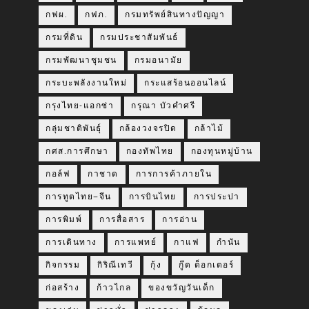
กฟผ.
กฟภ.
กรมทรัพย์สินทางปัญญา
กรมที่ดิน
กรมประชาสัมพันธ์
กรมพัฒนาชุมชน
กรมอนามัย
กระบะพลังงานใหม่
กระแสร้อนออนไลน์
กรุงไทย-แอกซ่า
กรุณา บัวคำศรี
กลุ่มชาติพันธุ์
กล้องวงจรปิด
กล้าไม้
กศส.การศึกษา
กองทัพไทย
กองทุนหมู่บ้าน
กอล์ฟ
กาชาด
การการค้าภายใน
การทูตไทย–จีน
การบินไทย
การประปา
การพิมพ์
การสื่อสาร
การอ่าน
การเดินทาง
การแพทย์
กาแฟ
กำนัน
กิจกรรม
กิริณีเทวี
กุ้ง
กู๊ด ด็อกเตอร์
ก่อสร้าง
ก้าวไกล
ของขวัญวันเด็ก