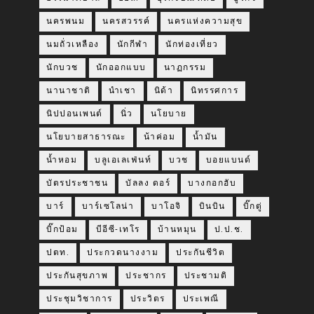
นครพนม
นครสวรรค์
นครแห่งความสุข
นมถั่วเหลือง
นักกีฬา
นักท่องเที่ยว
นักบวช
นักออกแบบ
นาฏกรรม
นานาชาติ
นำเชา
นิด้า
นิทรรศการ
นิปปอนเพนต์
นิ่ว
นโยบาย
นโยบายสาธารณะ
น้าค่อม
น้ำมัน
น้ำหอม
บลูเอเลเฟ่นท์
บวช
บอยแบนด์
บัตรประชาชน
บัลลง ดอร์
บางกอกฮับ
บาร์
บาร์เซโลน่า
บาโอจิ
บินบิน
บิ๊กตู่
บิ๊กป้อม
บีอีซี-เทโร
บ้านหมุน
ป.ป.ช.
ปตท.
ประกวดนางงาม
ประกันชีวิต
ประกันสุขภาพ
ประชากร
ประชามติ
ประชุมวิชาการ
ประวิตร
ประเพณี