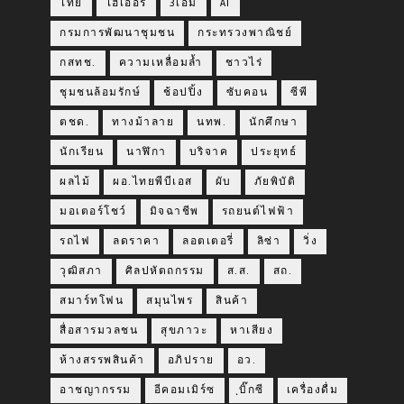
ไทย
ไฮเออร์
3เอ็ม
AI
กรมการพัฒนาชุมชน
กระทรวงพาณิชย์
กสทช.
ความเหลื่อมล้ำ
ชาวไร่
ชุมชนล้อมรักษ์
ช้อปปิ้ง
ซับคอน
ซีพี
ตชด.
ทางม้าลาย
นทพ.
นักศึกษา
นักเรียน
นาฬิกา
บริจาค
ประยุทธ์
ผลไม้
ผอ.ไทยพีบีเอส
ผับ
ภัยพิบัติ
มอเตอร์โชว์
มิจฉาชีพ
รถยนต์ไฟฟ้า
รถไฟ
ลดราคา
ลอตเตอรี่
ลิซ่า
วิ่ง
วุฒิสภา
ศิลปหัตถกรรม
ส.ส.
สถ.
สมาร์ทโฟน
สมุนไพร
สินค้า
สื่อสารมวลชน
สุขภาวะ
หาเสียง
ห้างสรรพสินค้า
อภิปราย
อว.
อาชญากรรม
อีคอมเมิร์ซ
ฺบิ๊กซี
เครื่องดื่ม