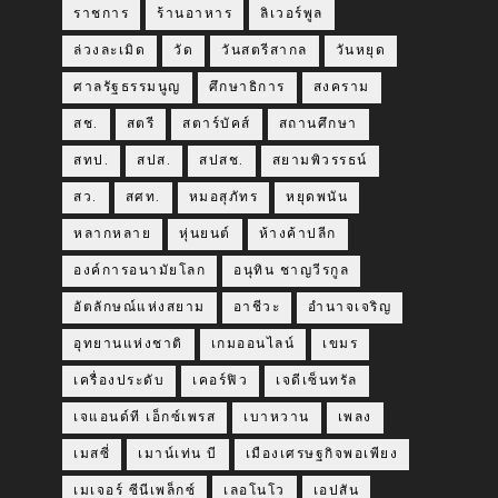
ราชการ
ร้านอาหาร
ลิเวอร์พูล
ล่วงละเมิด
วัด
วันสตรีสากล
วันหยุด
ศาลรัฐธรรมนูญ
ศึกษาธิการ
สงคราม
สช.
สตรี
สตาร์บัคส์
สถานศึกษา
สทป.
สปส.
สปสช.
สยามพิวรรธน์
สว.
สศท.
หมอสุภัทร
หยุดพนัน
หลากหลาย
หุ่นยนต์
ห้างค้าปลีก
องค์การอนามัยโลก
อนุทิน ชาญวีรกูล
อัตลักษณ์แห่งสยาม
อาชีวะ
อำนาจเจริญ
อุทยานแห่งชาติ
เกมออนไลน์
เขมร
เครื่องประดับ
เคอร์ฟิว
เจดีเซ็นทรัล
เจแอนด์ที เอ็กซ์เพรส
เบาหวาน
เพลง
เมสซี่
เมาน์เท่น บี
เมืองเศรษฐกิจพอเพียง
เมเจอร์ ซีนีเพล็กซ์
เลอโนโว
เอปสัน