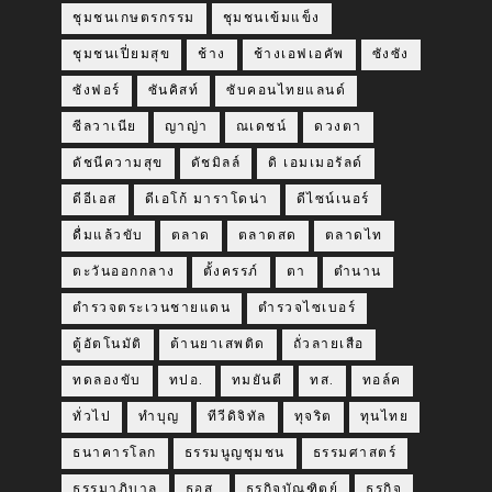
ชุมชนเกษตรกรรม
ชุมชนเข้มแข็ง
ชุมชนเปี่ยมสุข
ช้าง
ช้างเอฟเอคัพ
ซังซัง
ซังฟอร์
ซันคิสท์
ซับคอนไทยแลนด์
ซีลวาเนีย
ญาญ่า
ณเดชน์
ดวงตา
ดัชนีความสุข
ดัชมิลล์
ดิ เอมเมอรัลด์
ดีอีเอส
ดีเอโก้ มาราโดน่า
ดีไซน์เนอร์
ดื่มแล้วขับ
ตลาด
ตลาดสด
ตลาดไท
ตะวันออกกลาง
ตั้งครรภ์
ตา
ตำนาน
ตำรวจตระเวนชายแดน
ตำรวจไซเบอร์
ตู้อัตโนมัติ
ต้านยาเสพติด
ถั่วลายเสือ
ทดลองขับ
ทปอ.
ทมยันตี
ทส.
ทอล์ค
ทั่วไป
ทำบุญ
ทีวีดิจิทัล
ทุจริต
ทุนไทย
ธนาคารโลก
ธรรมนูญชุมชน
ธรรมศาสตร์
ธรรมาภิบาล
ธอส.
ธุรกิจบัณฑิตย์
ธูรกิจ