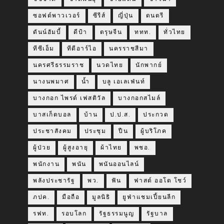
ซอฟต์พาวเวอร์
ซีรีส์
ญี่ปุ่น
ดนตรี
ดันน์ฮัมบี้
ดีป้า
ตรุษจีน
ททท.
ทั่วไทย
ทีซีเอ็ม
ทีดีอาร์ไอ
นครราชสีมา
นครศรีธรรมราช
นวดไทย
นักพากย์
นางนพมาศ
น้ำ
บลู เอเลเฟ่นท์
บางกอก ไพรด์ เฟสติวัล
บางกอกสไมล์
บาสเก็ตบอล
บ้าน
ป.ป.ส.
ประกวด
ประชาสังคม
ประชุม
ปืน
ผู้บริโภค
ผู้ป่วย
ผู้สูงอายุ
ผ้าไทย
พชอ.
พนักงาน
พนัน
พนันออนไลน์
พลังประชารัฐ
พว.
ฟัน
ฟาสต์ ออโต โชว์
ภปค.
มือถือ
มูลนิธิ
ยูฟ่าแชมเปี้ยนลีก
รฟท.
รอบโลก
รัฐธรรมนูญ
รัฐบาล