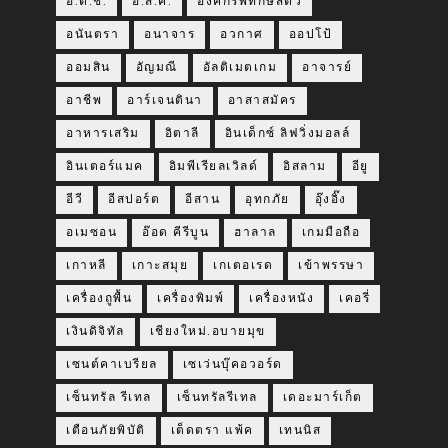
อ.ต.ช.
อ.ส.ค.
องค์กรพิทักษ์สัตว์
อนันตรา
อนาจาร
อวกาศ
ออปโป้
ออมสิน
อัญมณี
อัลติเมตเกม
อาจารย์
อาชีพ
อาร์เจนตินา
อาสาสมัคร
อาหารเสริม
อิตาลี
อินเด็กซ์ ลิฟวิ่งมอลล์
อินเตอร์แมค
อิมพีเรียลเวิลด์
อิสลาม
อียู
อีวี
อีสปอร์ต
อีสาน
อุทกภัย
อุ๊งอิ๊ง
อเมซอน
อ๊อด คีรีบูน
ฮาลาล
เกมมือถือ
เกาหลี
เกาะสมุย
เกเตอเรด
เข้าพรรษา
เครื่องถูพื้น
เครื่องพิมพ์
เครื่องหนัง
เคอรี่
เงินดิจิทัล
เชียงใหม่.อบายมุข
เซนต์คาเบรียล
เซเว่นบุ๊คอวอร์ด
เซ็นทรัล รีเทล
เซ็นทรัลรีเทล
เดอะมาร์เก็ต
เตือนภัยพิบัติ
เต็ดตรา แพ้ค
เทนนิส