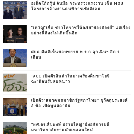
อเด็คโก้กรุ๊ป จับมือ กระทรวงแรงงาน เซ็น MOU
โครงการจ้างงานคนพิการเชิงสังคม
"เทวัญ"เชื่อ ชาวโคราชให้อภัย"ช่องส่องผี" แต่เรื่อง
อย่างนี้ต้องไม่เกิดขึ้นอีก
ศบค.มีมติเห็นชอบขยาย พ.ร.ก.ฉุกเฉินฯ อีก 1
เดือน
TACC เปิดตัวสินค้าใหม่"เครื่องดื่มชาโฮจิ
ฉะ"ต้อนรับลมหนาว
เปิดตัว"สมาคมสมาชิกรัฐสภาไทย" ชูวัตถุประสงค์
8 ข้อ เทิดทูนสถาบัน
“ผศ.ดร.สืบพงษ์ ปราบใหญ่”นั่งอธิการบดี
มหาวิทยาลัยรามคำแหงคนใหม่