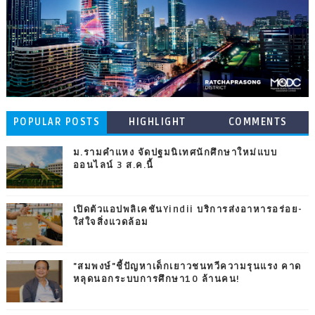
POPULAR POSTS
HIGHLIGHT
COMMENTS
ม.รามคำแหง จัดปฐมนิเทศนักศึกษาใหม่แบบ
ออนไลน์ 3 ส.ค.นี้
เปิดตัวแอปพลิเคชันYindii บริการส่งอาหารอร่อย-
ใส่ใจสิ่งแวดล้อม
"สมพงษ์"ชี้ปัญหาเด็กเยาวชนทวีความรุนแรง คาด
หลุดนอกระบบการศึกษา10 ล้านคน!