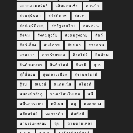
สลากออมทรัพย์
สลิมคอนเซ็ป
สวนป่า
สวนสุนันทา
สวัสดิภาพ
สสวท.
สสส.อุบัติเหตุ
สหรัฐอเมริกา
สอบสวน
สังคม
สังคมสูงวัย
สังคมสูงอายุ
สัตว์
สัตว์เลี้ยง
สันติภาพ
สัมมนา
สายด่วน
สาหร่าย
สาหร่ายทอด
สิงคโปร์
สินค้าGI
สินค้าเกษตร
สินค้าใหม่
สึนามิ
สุกร
สุกี้ตี๋น้อย
สุขกลางเมือง
สุราษฎร์ธานี
สู้รบ
สเปรย์
สแกนเนีย
สไปรท์
หนองบัวลำภู
หนองโสนโมเดล
หนี้
หนี้นอกระบบ
หมีเนย
หมู
หลอกลวง
หลักทรัพย์
หอการค้า
หัตศิลป์
หาบเร่แผงลอย
หุ้น
ห้ามขายเหล้า