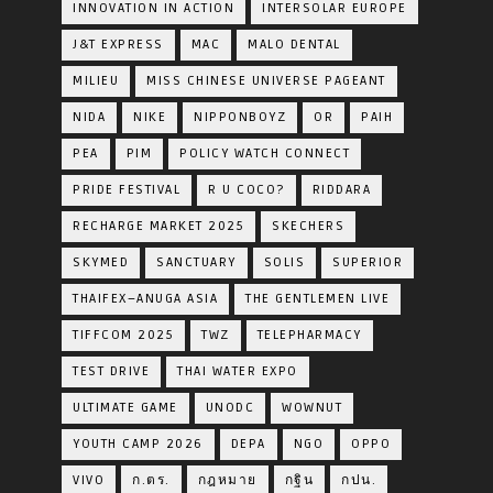
INNOVATION IN ACTION
INTERSOLAR EUROPE
J&T EXPRESS
MAC
MALO DENTAL
MILIEU
MISS CHINESE UNIVERSE PAGEANT
NIDA
NIKE
NIPPONBOYZ
OR
PAIH
PEA
PIM
POLICY WATCH CONNECT
PRIDE FESTIVAL
R U COCO?
RIDDARA
RECHARGE MARKET 2025
SKECHERS
SKYMED
SANCTUARY
SOLIS
SUPERIOR
THAIFEX–ANUGA ASIA
THE GENTLEMEN LIVE
TIFFCOM 2025
TWZ
TELEPHARMACY
TEST DRIVE
THAI WATER EXPO
ULTIMATE GAME
UNODC
WOWNUT
YOUTH CAMP 2026
DEPA
NGO
OPPO
VIVO
ก.ตร.
กฎหมาย
กฐิน
กปน.