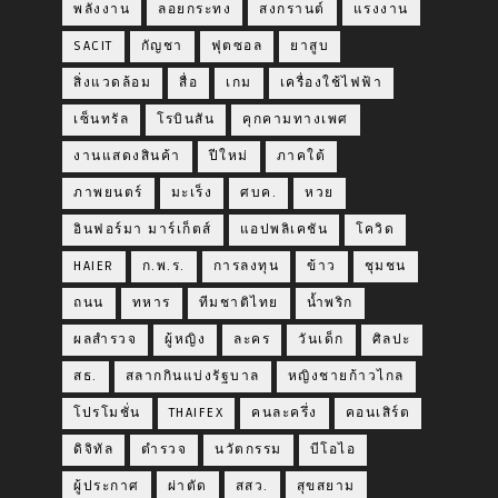
พลังงาน
ลอยกระทง
สงกรานต์
แรงงาน
SACIT
กัญชา
ฟุตซอล
ยาสูบ
สิ่งแวดล้อม
สื่อ
เกม
เครื่องใช้ไฟฟ้า
เซ็นทรัล
โรบินสัน
คุกคามทางเพศ
งานแสดงสินค้า
ปีใหม่
ภาคใต้
ภาพยนตร์
มะเร็ง
ศบค.
หวย
อินฟอร์มา มาร์เก็ตส์
แอปพลิเคชัน
โควิด
HAIER
ก.พ.ร.
การลงทุน
ข้าว
ชุมชน
ถนน
ทหาร
ทีมชาติไทย
น้ำพริก
ผลสำรวจ
ผู้หญิง
ละคร
วันเด็ก
ศิลปะ
สธ.
สลากกินแบ่งรัฐบาล
หญิงชายก้าวไกล
โปรโมชั่น
THAIFEX
คนละครึ่ง
คอนเสิร์ต
ดิจิทัล
ตำรวจ
นวัตกรรม
บีโอไอ
ผู้ประกาศ
ผ่าตัด
สสว.
สุขสยาม