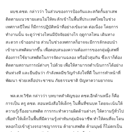
ผบช.ตชด. กล่าวว่า ในส่วนของการป้องกันและสกัดกั้นยาเสพ
ติดตามแนวชายแดนไม่ให้ทะลักเข้าในพื้นที่ประเทศไทยในช่วง
เทศกาลปีใหม่ ก็มีการปฎิบัติหน้าที่อย่างเข้มงวด ต่อเนื่อง โดยการ
ทำงานนั้น จะดูว่าช่วงไหนมีปัจจัยอย่างไร ฤดูกาลไหน เดินทาง
สะดวก เข้าออกง่าย ส่วนในช่วงเทศกาลก็อาจจะมีการลักลอบนำ
เข้ายาเสพติดมากขึ้น เพื่อตอบสนองความต้องการของกลุ่มผู้เสพที่
ต้องการใช้ยาเสพติดในการจัดงานฉลอง หรือมั่วสุมกัน ซึ่งเราก็ต้อง
ติดตามสถานการณ์ต่างๆ ไปด้วย เพื่อให้สามารถดำเนินการได้อย่าง
ทันท่วงที และยืนยันว่า กำลังพลมีขวัญกำลังใจที่ดี ในการทำหน้าที่
พัฒนา ช่วยเหลือประชาชน ภัยธรรมชาติ ปัญหาความยากจน
พล.ต.ท.วิชิต กล่าวว่า บทบาทสำคัญของ ตชด.อีกด้านหนึ่ง ก็คือ
การเป็น ครู ตชด. สอนหนังสือให้เด็กๆ ในพื้นที่ชนบท โดยจะเน้นให้
ความรู้เรื่องยาเสพติด การกระทำความผิดด้านต่างๆ ให้ความรู้ทั่วไป
เพื่อทำให้เด็กในพื้นที่มีความรู้เท่าทันกลุ่มมิจฉาชีพ ทำให้คนที่จะโดน
หลอกไปเข้าสู่วงจรอาชญากรรม ค้ายาเสพติด ค้ามนุษย์ ก็ไม่ตกเป็น