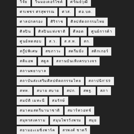
วิจัย
วินมอเตอร์ไซค์
ศรัณย์วุฒิ
ศรเพชร ศรสุพรรณ
ศวส.
ศอ.บต.
ศาลปกครอง
ศิริราช
ศิลปหัตถกรรมไทย
ศิลปิน
ศิลปินแห่งชาติ
ศีลอด
ศูนย์การค้า
ศูนย์ทดสอบ
ส.ว.
ส.ส.ท.
สก.
สกู๊ปพิเศษ
สขภาวะ
สตรีมมิ่ง
สติกเกอร์
สติแอพ
สตูล
สถานบันเทิงครบวงจร
สถานพยาบาล
สถาบันส่งเสริมศิลปหัตถกรรมไทย
สถาปนิก’69
สทท.
สบาย สบาย
สปก.
สพฐ.
สภา
สมบัติ เมทะนี
สมรักษ์
สมาคมสตรีนานาชาติ
สมาร์ทวอทช์
สมุทรสงคราม
สมุนไพรวังพรม
สมุย
สยามอะเมซิ่งพาร์ค
สรพงศ์ ชาตรี