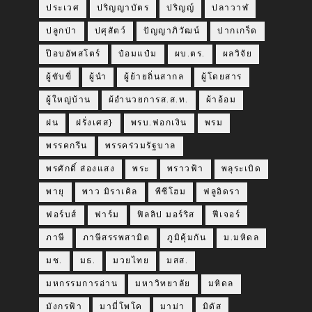
ประเวศ
ปริญญาบัตร
ปริญญ์
ปลาวาฬ
ปลูกป่า
ปศุสัตว์
ปัญญาภิวัฒน์
ปากเกร็ด
ป๊อบอัพสโตร์
ป๋อมแป๋ม
ผบ.ตร.
ผลวิจัย
ผู้ขับขี่
ผู้นำ
ผู้ย้ายถิ่นสากล
ผู้โดยสาร
ผู้ใหญ่บ้าน
ผ้อำนวยการส.ส.ท.
ผ้าอ้อม
ฝน
ฝรั่งเศส}
พรบ.ฟอกเงิน
พรม
พรรคกรีน
พรรคร่วมรัฐบาล
พรศักดิ์ ส่องแสง
พระ
พราวฟ้า
พลุระเบิด
พายุ
พาว มิราเคิล
พีซีโฮม
ฟลูอิดรา
ฟอร์บส์
ฟาร์ม
ฟิลลิป มอร์ริส
ฟีเจอร์
ภาษี
ภาษีสรรพสามิต
ภูมิคุ้มกัน
ม.มหิดล
มช.
มธ.
มวยไทย
มสส.
มหกรรมการอ่าน
มหาวิทยาลัย
มหิดล
มังกรฟ้า
มามี่โพโค
มาม่า
มิดัส