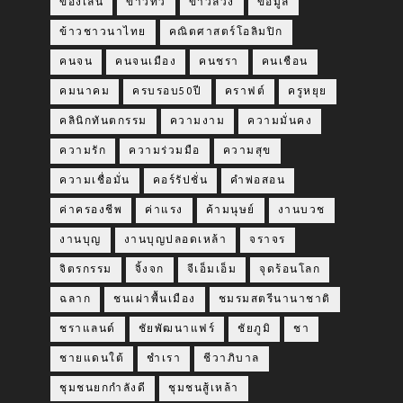
ของเล่น
ข่าวทั่ว
ข่าวลวง
ข้อมูล
ข้าวชาวนาไทย
คณิตศาสตร์โอลิมปิก
คนจน
คนจนเมือง
คนชรา
คนเชือน
คมนาคม
ครบรอบ50ปี
คราฟต์
ครูหยุย
คลินิกทันตกรรม
ความงาม
ความมั่นคง
ความรัก
ความร่วมมือ
ความสุข
ความเชื่อมั่น
คอร์รัปชั่น
คำพ่อสอน
ค่าครองชีพ
ค่าแรง
ค้ามนุษย์
งานบวช
งานบุญ
งานบุญปลอดเหล้า
จราจร
จิตรกรรม
จิ้งจก
จีเอ็มเอ็ม
จุดร้อนโลก
ฉลาก
ชนเผ่าพื้นเมือง
ชมรมสตรีนานาชาติ
ชราแลนด์
ชัยพัฒนาแฟร์
ชัยภูมิ
ชา
ชายแดนใต้
ชำเรา
ชีวาภิบาล
ชุมชนยกกำลังดี
ชุมชนสู้เหล้า