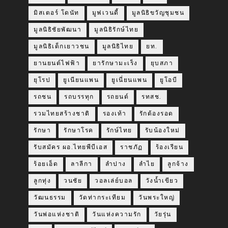
มิสเตอร์ โดนัท
มูฟเวนดี้
มูลนิธิขวัญชุมชน
มูลนิธิชัยพัฒนา
มูลนิธิรักษ์ไทย
มูลนิธิเด็กเยาวชน
มูลนิธิไทย
ยท.
ยานยนต์ไฟฟ้า
ยารักษามะเร็ง
ยุบสภา
ยุโรป
ยูเนียนแพน
ยูเนี่ยนแพน
ยูโอบี
รถชน
รถบรรทุก
รถยนต์
รทสช.
รวมไทยสร้างชาติ
รองเท้า
รักต้องรอด
รักษา
รักษาโรค
รักษ์ไทย
รับน้องใหม่
รับสมัคร ผอ.ไทยพีบีเอส
ราชภัฏ
ร้องเรียน
ร้อยเอ็ด
ลาลีกา
ลำปาง
ลำไย
ลูกจ้าง
ลูกทุ่ง
วนชัย
วอลเล่ย์บอล
วังน้ำเขียว
วัฒนธรรม
วัดท่ากระเทียม
วันพระใหญ่
วันพ่อแห่งชาติ
วันแห่งความรัก
วัยรุ่น