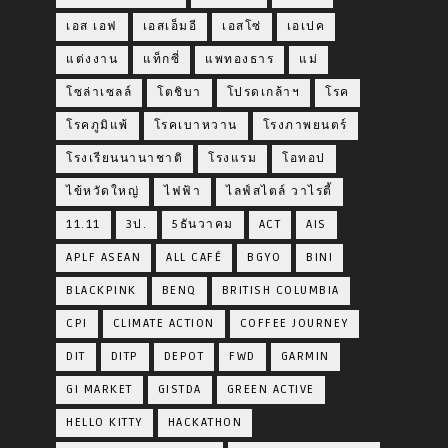
เอส เอฟ
เอสเอ็มอี
เอสโซ่
เอเปค
แต่งงาน
แท็กซี่
แพทองธาร
แม่
โซล่าเซลล์
โตชิบา
โปรดเกล้าฯ
โรค
โรคภูมิแพ้
โรคเบาหวาน
โรงภาพยนตร์
โรงเรียนนานาชาติ
โรงแรม
โอทอป
ไข้หวัดใหญ่
ไฟฟ้า
ไลฟ์สไตล์ วาไรตี้
11.11
3ป.
5ธันวาคม
ACT
AIS
APLF ASEAN
ALL CAFÉ
BGYO
BINI
BLACKPINK
BENQ
BRITISH COLUMBIA
CPI
CLIMATE ACTION
COFFEE JOURNEY
DIT
DITP
DEPOT
FWD
GARMIN
GI MARKET
GISTDA
GREEN ACTIVE
HELLO KITTY
HACKATHON