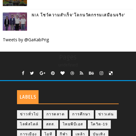
NIA โชว์ความสำเร็จ‘โลกนวัตกรรมเสมือนจริง’
Tweets by @GaKabPrig
Pages
undefined
LABELS
ข่าวทั่วไป
การตลาด
การศึกษา
ข่าวเด่น
ไลฟ์สไตล์
สสส.
ไทยพีบีเอส
โควิด-19
การเมือง
ไอที
กีฬา
เหล้า
บันเทิง