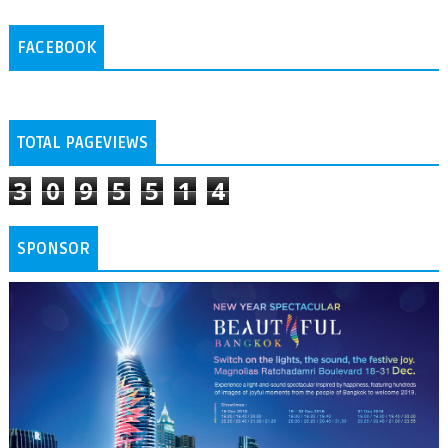
FACEBOOK
TOTAL PAGEVIEWS
3
0
9
5
5
1
4
SPONSOR