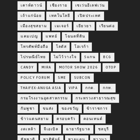
เคาท์ดาวน์
เชียงราย
เซเว่นอีเลฟเว่น
เถ้าแก่น้อย
เทคโนโลยี
เปิดประเทศ
เมืองสุขสยาม
เมเจอร์
เยียวยา
เรียนต่อ
แคมเปญ
แพทย์
โฉนดที่ดิน
โทรศัพท์มือถือ
โลตัส
โฮเรก้า
ไปรษณีย์ไทย
ไม่ไว้วางใจ
5แกน
BCG
CANDY
MIRA
MOTOR SHOW 2026
OTOP
POLICY FORUM
SME
SUBCON
THAIFEX-ANUGA ASIA
VIPA
กกต.
กกท.
กรมโรงงานอุตสาหกรรม
กระทรวงสาธารณสุข
กัมพูชา
ขนส่ง
ของขวัญ
ข้าราชการ
ข้าวแดนสยาม
ครอบครัว
คอนเทนต์
งดเหล้า
จีเอเบิล
ฉายารัฐบาล
ชลบุรี
ชัชชาติ
ชาติพันธุ์
ชายแดน
ชาวนา