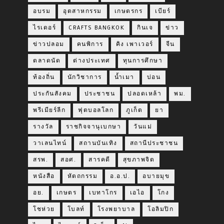
อบรม
อุตสาหกรรม
เกษตรกร
เบียร์
ไรเดอร์
CRAFTS BANGKOK
กินเจ
ข่าว
ข่าวปลอม
คนพิการ
คิง เพาเวอร์
จีน
ตลาดนัด
ต่างประเทศ
ทุนการศึกษา
ท้องถิ่น
นักวิชาการ
น้ำเมา
บ่อน
ประกันสังคม
ประชาชน
ปลอดเหล้า
พม.
พรีเมียร์ลีก
ฟุตบอลโลก
ภูเก็ต
ยา
รางวัล
ราชกิจจานุเบกษา
วันแม่
วาเลนไทน์
สถานบันเทิง
สถานีประชาชน
สรพ.
สอศ.
สารคดี
สุขภาพจิต
หนังสือ
หัตถกรรม
อ.อ.ป.
อบายมุข
อย.
เกษตร
เบทาโกร
เอไอ
โกง
โชห่วย
โบลท์
โรงพยาบาล
โอลิมปิก