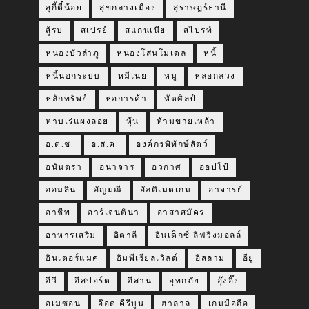
สุกี้ตี๋น้อย
สุขกลางเมือง
สุราษฎร์ธานี
สู้รบ
สเปรย์
สแกนเนีย
สไปรท์
หนองบัวลำภู
หนองโสนโมเดล
หนี้
หนี้นอกระบบ
หมีเนย
หมู
หลอกลวง
หลักทรัพย์
หอการค้า
หัตศิลป์
หาบเร่แผงลอย
หุ้น
ห้ามขายเหล้า
อ.ต.ช.
อ.ส.ค.
องค์กรพิทักษ์สัตว์
อนันตรา
อนาจาร
อวกาศ
ออปโป้
ออมสิน
อัญมณี
อัลติเมตเกม
อาจารย์
อาชีพ
อาร์เจนตินา
อาสาสมัคร
อาหารเสริม
อิตาลี
อินเด็กซ์ ลิฟวิ่งมอลล์
อินเตอร์แมค
อิมพีเรียลเวิลด์
อิสลาม
อียู
อีวี
อีสปอร์ต
อีสาน
อุทกภัย
อุ๊งอิ๊ง
อเมซอน
อ๊อด คีรีบูน
ฮาลาล
เกมมือถือ