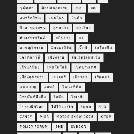
วุฒิสภา
ศิลปหัตถกรรม
ส.ส.
สถ.
สมาร์ทโฟน
สมุนไพร
สินค้า
สื่อสารมวลชน
สุขภาวะ
หาเสียง
ห้างสรรพสินค้า
อภิปราย
อว.
อาชญากรรม
อีคอมเมิร์ซ
ฺบิ๊กซี
เครื่องดื่ม
เคาท์ดาวน์
เชียงราย
เซเว่นอีเลฟเว่น
เถ้าแก่น้อย
เทคโนโลยี
เปิดประเทศ
เมืองสุขสยาม
เมเจอร์
เยียวยา
เรียนต่อ
แคมเปญ
แพทย์
โฉนดที่ดิน
โทรศัพท์มือถือ
โลตัส
โฮเรก้า
ไปรษณีย์ไทย
ไม่ไว้วางใจ
5แกน
BCG
CANDY
MIRA
MOTOR SHOW 2026
OTOP
POLICY FORUM
SME
SUBCON