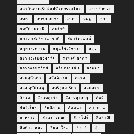
สถาบันส่งเสริมศิลปหัตถกรรมไทย
สถาปนิก’69
สทท.
สบาย สบาย
สปก.
สพฐ.
สภา
สมบัติ เมทะนี
สมรักษ์
สมาคมสตรีนานาชาติ
สมาร์ทวอทช์
สมุทรสงคราม
สมุนไพรวังพรม
สมุย
สยามอะเมซิ่งพาร์ค
สรพงศ์ ชาตรี
สลากออมทรัพย์
สลิมคอนเซ็ป
สวนป่า
สวนสุนันทา
สวัสดิภาพ
สสวท.
สสส.อุบัติเหตุ
สหรัฐอเมริกา
สอบสวน
สังคม
สังคมสูงวัย
สังคมสูงอายุ
สัตว์
สัตว์เลี้ยง
สันติภาพ
สัมมนา
สายด่วน
สาหร่าย
สาหร่ายทอด
สิงคโปร์
สินค้าGI
สินค้าเกษตร
สินค้าใหม่
สึนามิ
สุกร