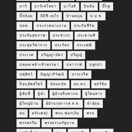
บาร์
บาร์เซโลน่า
บาโอจิ
บินบิน
บิ๊กตู่
บิ๊กป้อม
บีอีซี-เทโร
บ้านหมุน
ป.ป.ช.
ปตท.
ประกวดนางงาม
ประกันชีวิต
ประกันสุขภาพ
ประชากร
ประชามติ
ประชุมวิชาการ
ประวิตร
ประเพณี
ประเวศ
ปริญญาบัตร
ปริญญ์
ปลอดเหล้าเข้าพรรษา
ปลาวาฬ
ปลูกป่า
ปศุสัตว์
ปัญญาภิวัฒน์
ปากเกร็ด
ป๊อบอัพสโตร์
ป๋อมแป๋ม
ผบ.ตร.
ผลวิจัย
ผู้ขับขี่
ผู้นำ
ผู้ย้ายถิ่นสากล
ผู้โดยสาร
ผู้ใหญ่บ้าน
ผ้อำนวยการส.ส.ท.
ผ้าอ้อม
ฝน
ฝรั่งเศส}
พรบ.ฟอกเงิน
พรม
พรรคกรีน
พรรคร่วมรัฐบาล