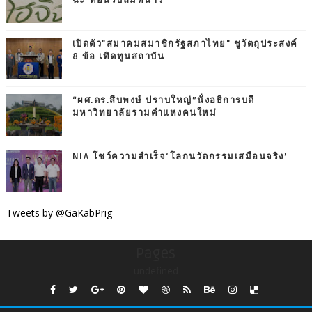
เปิดตัว"สมาคมสมาชิกรัฐสภาไทย" ชูวัตถุประสงค์
8 ข้อ เทิดทูนสถาบัน
“ผศ.ดร.สืบพงษ์ ปราบใหญ่”นั่งอธิการบดี
มหาวิทยาลัยรามคำแหงคนใหม่
NIA โชว์ความสำเร็จ‘โลกนวัตกรรมเสมือนจริง’
Tweets by @GaKabPrig
Pages
undefined