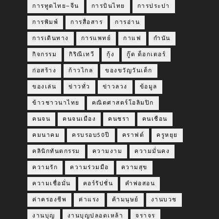
การทูตไทย–จีน
การบินไทย
การประปา
การพิมพ์
การสื่อสาร
การอ่าน
การเดินทาง
การแพทย์
กาแฟ
กำนัน
กิจกรรม
กิริณีเทวี
กุ้ง
กู๊ด ด็อกเตอร์
ก่อสร้าง
ก้าวไกล
ของขวัญวันเด็ก
ของเล่น
ข่าวทั่ว
ข่าวลวง
ข้อมูล
ข้าวชาวนาไทย
คณิตศาสตร์โอลิมปิก
คนจน
คนจนเมือง
คนชรา
คนเชือน
คมนาคม
ครบรอบ50ปี
คราฟต์
ครูหยุย
คลินิกทันตกรรม
ความงาม
ความมั่นคง
ความรัก
ความร่วมมือ
ความสุข
ความเชื่อมั่น
คอร์รัปชั่น
คำพ่อสอน
ค่าครองชีพ
ค่าแรง
ค้ามนุษย์
งานบวช
งานบุญ
งานบุญปลอดเหล้า
จราจร