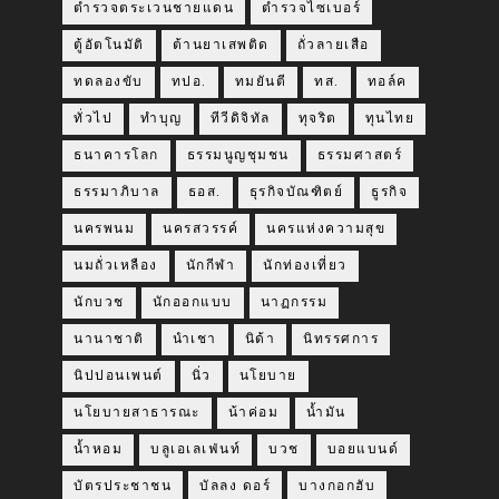
ตำรวจตระเวนชายแดน
ตำรวจไซเบอร์
ตู้อัตโนมัติ
ต้านยาเสพติด
ถั่วลายเสือ
ทดลองขับ
ทปอ.
ทมยันตี
ทส.
ทอล์ค
ทั่วไป
ทำบุญ
ทีวีดิจิทัล
ทุจริต
ทุนไทย
ธนาคารโลก
ธรรมนูญชุมชน
ธรรมศาสตร์
ธรรมาภิบาล
ธอส.
ธุรกิจบัณฑิตย์
ธูรกิจ
นครพนม
นครสวรรค์
นครแห่งความสุข
นมถั่วเหลือง
นักกีฬา
นักท่องเที่ยว
นักบวช
นักออกแบบ
นาฏกรรม
นานาชาติ
นำเชา
นิด้า
นิทรรศการ
นิปปอนเพนต์
นิ่ว
นโยบาย
นโยบายสาธารณะ
น้าค่อม
น้ำมัน
น้ำหอม
บลูเอเลเฟ่นท์
บวช
บอยแบนด์
บัตรประชาชน
บัลลง ดอร์
บางกอกฮับ