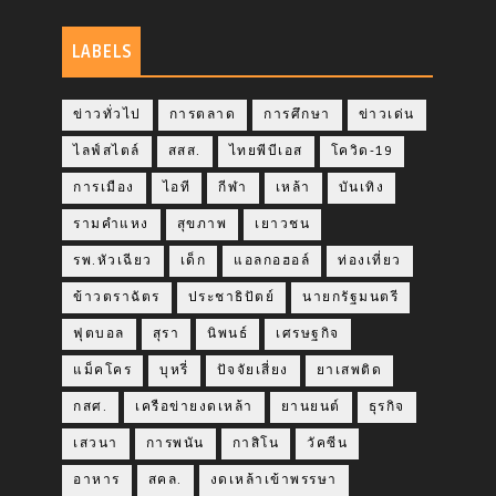
LABELS
ข่าวทั่วไป
การตลาด
การศึกษา
ข่าวเด่น
ไลฟ์สไตล์
สสส.
ไทยพีบีเอส
โควิด-19
การเมือง
ไอที
กีฬา
เหล้า
บันเทิง
รามคำแหง
สุขภาพ
เยาวชน
รพ.หัวเฉียว
เด็ก
แอลกอฮอล์
ท่องเที่ยว
ข้าวตราฉัตร
ประชาธิปัตย์
นายกรัฐมนตรี
ฟุตบอล
สุรา
นิพนธ์
เศรษฐกิจ
แม็คโคร
บุหรี่
ปัจจัยเสี่ยง
ยาเสพติด
กสศ.
เครือข่ายงดเหล้า
ยานยนต์
ธุรกิจ
เสวนา
การพนัน
กาสิโน
วัคซีน
อาหาร
สคล.
งดเหล้าเข้าพรรษา