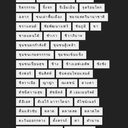
จิตรกรรม
จิ้งจก
จีเอ็มเอ็ม
จุดร้อนโลก
ฉลาก
ชนเผ่าพื้นเมือง
ชมรมสตรีนานาชาติ
ชราแลนด์
ชัยพัฒนาแฟร์
ชัยภูมิ
ชา
ชายแดนใต้
ชำเรา
ชีวาภิบาล
ชุมชนยกกำลังดี
ชุมชนสู้เหล้า
ชุมชนเกษตรกรรม
ชุมชนเข้มแข็ง
ชุมชนเปี่ยมสุข
ช้าง
ช้างเอฟเอคัพ
ซังซัง
ซังฟอร์
ซันคิสท์
ซับคอนไทยแลนด์
ซีลวาเนีย
ญาญ่า
ณเดชน์
ดวงตา
ดัชนีความสุข
ดัชมิลล์
ดิ เอมเมอรัลด์
ดีอีเอส
ดีเอโก้ มาราโดน่า
ดีไซน์เนอร์
ดื่มแล้วขับ
ตลาด
ตลาดสด
ตลาดไท
ตะวันออกกลาง
ตั้งครรภ์
ตา
ตำนาน