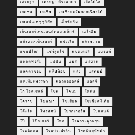
เศรษฐา
เศรษฐา ศิระฉายา
เสื้อโปโล
เอกชน
เอเชีย
เอเชียตะวันออกเฉียงใต้
เอเอฟเอฟซูซูกิคัพ
เอ็กซ์ตรีม
เอ็นเตอร์เทนเมนต์คอมเพล็กซ์
เฮโรอีน
แก๊งคอลเซ็นเตอร์
แข่งเรือ
แจ้งความ
แชมป์โลก
แชร์ลูกโซ่
แบตเตอรี่
แบรนด์
แพลตฟอร์ม
แฟชั่น
แมส
แม่บ้าน
แลคตาซอย
แล็ปท็อป
แล้ง
แสตมป์
แห่เทียนพรรษา
แอลกอฮอลล์
แอลจี
โก โฮลเซลล์
โขน
โคนม
โคนัน
โคราช
โฆษณา
โซเชียล
โซเชียลมีเดีย
โต๊ะจีน
โทรทัศน์
โบรกเกอร์ส
โปแลนด์
โป๊
โป๊กเกอร์
โพล
โรคกระดูกพรุน
โรคติดต่อ
โรคประจำถิ่น
โรคพิษสุนัขบ้า