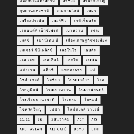
อัตลักษณ์แห่งสยาม
อาชีวะ
อำนาจเจริญ
อุทยานแห่งชาติ
เกมออนไลน์
เขมร
เครื่องประดับ
เคอร์ฟิว
เจดีเซ็นทรัล
เจแอนด์ที เอ็กซ์เพรส
เบาหวาน
เพลง
เมสซี่
เมาน์เท่น บี
เมืองเศรษฐกิจพอเพียง
เมเจอร์ ซีนีเพล็กซ์
เลอโนโว
เอปสัน
เอส เอฟ
เอสเอ็มอี
เอสโซ่
เอเปค
แต่งงาน
แท็กซี่
แพทองธาร
แม่
โซล่าเซลล์
โตชิบา
โปรดเกล้าฯ
โรค
โรคภูมิแพ้
โรคเบาหวาน
โรงภาพยนตร์
โรงเรียนนานาชาติ
โรงแรม
โอทอป
ไข้หวัดใหญ่
ไฟฟ้า
ไลฟ์สไตล์ วาไรตี้
11.11
3ป.
5ธันวาคม
ACT
AIS
APLF ASEAN
ALL CAFÉ
BGYO
BINI