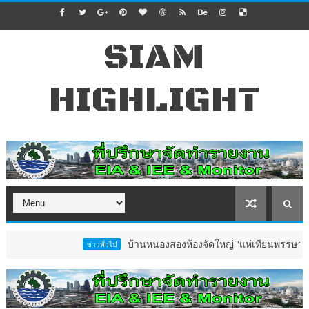
SIAM
HIGHLIGHT
บ้านหนองสองห้องจัดใหญ่ “แห่เทียนพรรษา–ผ้าป่าซาเล
ข่าวทั่วไป