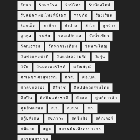
รักษา
รักษาโรค
รักษ์ไทย
รับน้องใหม่
รับสมัคร ผอ.ไทยพีบีเอส
ราชภัฏ
ร้องเรียน
ร้อยเอ็ด
ลาลีกา
ลำปาง
ลำไย
ลูกจ้าง
ลูกทุ่ง
วนชัย
วอลเล่ย์บอล
วังน้ำเขียว
วัฒนธรรม
วัดท่ากระเทียม
วันพระใหญ่
วันพ่อแห่งชาติ
วันแห่งความรัก
วัยรุ่น
วิจัย
วินมอเตอร์ไซค์
ศรัณย์วุฒิ
ศรเพชร ศรสุพรรณ
ศวส.
ศอ.บต.
ศาลปกครอง
ศิริราช
ศิลปหัตถกรรมไทย
ศิลปิน
ศิลปินแห่งชาติ
ศีลอด
ศูนย์การค้า
ศูนย์ทดสอบ
ส.ว.
ส.ส.ท.
สก.
สกู๊ปพิเศษ
สขภาวะ
สตรีมมิ่ง
สติกเกอร์
สติแอพ
สตูล
สถานบันเทิงครบวงจร
สถานพยาบาล