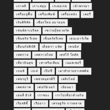
เกาหลี
เกาะสมุย
เกเตอเรด
เข้าพรรษา
เครื่องถูพื้น
เครื่องพิมพ์
เครื่องหนัง
เคอรี่
เงินดิจิทัล
เชียงใหม่.อบายมุข
เซนต์คาเบรียล
เซเว่นบุ๊คอวอร์ด
เซ็นทรัล รีเทล
เซ็นทรัลรีเทล
เดอะมาร์เก็ต
เตือนภัยพิบัติ
เต็ดตรา แพ้ค
เทนนิส
เทศกาล
เทศกาลไทย
เทสโก้ โลตัส
เที่ยวปันสุข
เท่าหรือเทียม
เนอสเซอรี่
เบนซ์
เปเล่
เป๊ปซี่
เผาทำลายยาเสพติด
เพชรบุรี
เพชรสมุทรคีรี
เพลิงไหม้
เพศสภาพ
เฟอร์นิเจอร์
เมียนมา
เยนลี่ ยัวส์
เราชนะ
เราไปเที่ยวด้วยกัน
เรียลลิตี้
เรือยาว
เศรษฐกิจ การตลาด