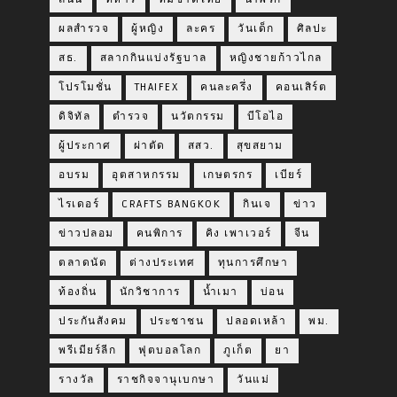
ผลสำรวจ
ผู้หญิง
ละคร
วันเด็ก
ศิลปะ
สธ.
สลากกินแบ่งรัฐบาล
หญิงชายก้าวไกล
โปรโมชั่น
THAIFEX
คนละครึ่ง
คอนเสิร์ต
ดิจิทัล
ตำรวจ
นวัตกรรม
บีโอไอ
ผู้ประกาศ
ผ่าตัด
สสว.
สุขสยาม
อบรม
อุตสาหกรรม
เกษตรกร
เบียร์
ไรเดอร์
CRAFTS BANGKOK
กินเจ
ข่าว
ข่าวปลอม
คนพิการ
คิง เพาเวอร์
จีน
ตลาดนัด
ต่างประเทศ
ทุนการศึกษา
ท้องถิ่น
นักวิชาการ
น้ำเมา
บ่อน
ประกันสังคม
ประชาชน
ปลอดเหล้า
พม.
พรีเมียร์ลีก
ฟุตบอลโลก
ภูเก็ต
ยา
รางวัล
ราชกิจจานุเบกษา
วันแม่