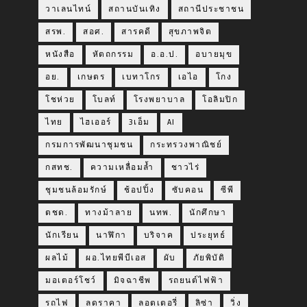
วาเลนไทน์
สถานบันเทิง
สถานีประชาชน
สรพ.
สอศ.
สารคดี
สุขภาพจิต
หนังสือ
หัตถกรรม
อ.อ.ป.
อบายมุข
อย.
เกษตร
เบทาโกร
เอไอ
โกง
โชห่วย
โบลท์
โรงพยาบาล
โอลิมปิก
ไทย
ไฮเออร์
3เอ็ม
AI
กรมการพัฒนาชุมชน
กระทรวงพาณิชย์
กสทช.
ความเหลื่อมล้ำ
ชาวไร่
ชุมชนล้อมรักษ์
ช้อปปิ้ง
ซับคอน
ซีพี
ตชด.
ทางม้าลาย
นทพ.
นักศึกษา
นักเรียน
นาฬิกา
บริจาค
ประยุทธ์
ผลไม้
ผอ.ไทยพีบีเอส
ผับ
ภัยพิบัติ
มอเตอร์โชว์
มิจฉาชีพ
รถยนต์ไฟฟ้า
รถไฟ
ลดราคา
ลอตเตอรี่
ลิซ่า
วิ่ง