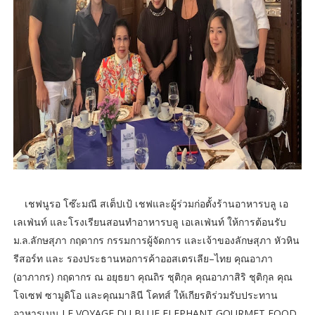
เชฟนูรอ โซ๊ะมณี สเต็ปเป้ เชฟและผู้ร่วมก่อตั้งร้านอาหารบลู เอ
เลเฟ่นท์ และโรงเรียนสอนทำอาหารบลู เอเลเฟ่นท์ ให้การต้อนรับ
ม.ล.ลักษสุภา กฤดากร กรรมการผู้จัดการ และเจ้าของลักษสุภา หัวหิน
รีสอร์ท และ รองประธานหอการค้าออสเตรเลีย–ไทย คุณอาภา
(อาภากร) กฤดากร ณ อยุธยา คุณถิร ชุติกุล คุณอาภาสิริ ชุติกุล คุณ
โจเซฟ ซามูดิโอ และคุณมาลินี โคทส์ ให้เกียรติร่วมรับประทาน
อาหารเมนู LE VOYAGE DU BLUE ELEPHANT GOURMET FOOD