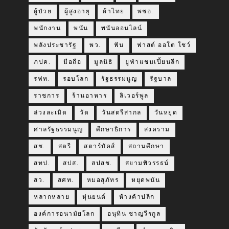
ผู้ป่วย
ผู้สูงอายุ
ผ้าไทย
พชอ.
พนักงาน
พนัน
พนันออนไลน์
พลังประชารัฐ
พว.
ฟัน
ฟาสต์ ออโต โชว์
ภปค.
มือถือ
มูลนิธิ
ยูฟ่าแชมเปี้ยนลีก
รฟท.
รอบโลก
รัฐธรรมนูญ
รัฐบาล
ราชการ
ร้านอาหาร
ลิเวอร์พูล
ล่วงละเมิด
วัด
วันสตรีสากล
วันหยุด
ศาลรัฐธรรมนูญ
ศึกษาธิการ
สงคราม
สช.
สตรี
สตาร์บัคส์
สถานศึกษา
สทป.
สปส.
สปสช.
สยามพิวรรธน์
สว.
สศท.
หมอสุภัทร
หยุดพนัน
หลากหลาย
หุ่นยนต์
ห้างค้าปลีก
องค์การอนามัยโลก
อนุทิน ชาญวีรกูล