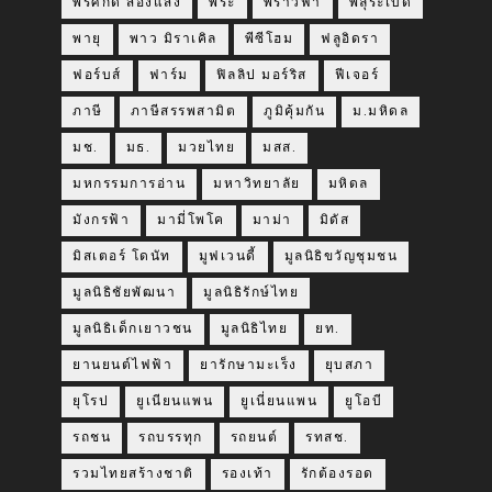
พรศักดิ์ ส่องแสง
พระ
พราวฟ้า
พลุระเบิด
พายุ
พาว มิราเคิล
พีซีโฮม
ฟลูอิดรา
ฟอร์บส์
ฟาร์ม
ฟิลลิป มอร์ริส
ฟีเจอร์
ภาษี
ภาษีสรรพสามิต
ภูมิคุ้มกัน
ม.มหิดล
มช.
มธ.
มวยไทย
มสส.
มหกรรมการอ่าน
มหาวิทยาลัย
มหิดล
มังกรฟ้า
มามี่โพโค
มาม่า
มิดัส
มิสเตอร์ โดนัท
มูฟเวนดี้
มูลนิธิขวัญชุมชน
มูลนิธิชัยพัฒนา
มูลนิธิรักษ์ไทย
มูลนิธิเด็กเยาวชน
มูลนิธิไทย
ยท.
ยานยนต์ไฟฟ้า
ยารักษามะเร็ง
ยุบสภา
ยุโรป
ยูเนียนแพน
ยูเนี่ยนแพน
ยูโอบี
รถชน
รถบรรทุก
รถยนต์
รทสช.
รวมไทยสร้างชาติ
รองเท้า
รักต้องรอด