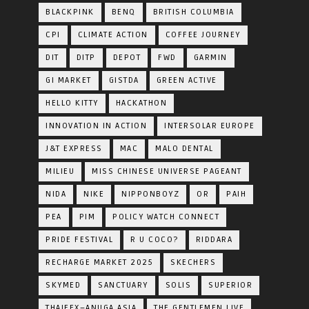
BLACKPINK
BENQ
BRITISH COLUMBIA
CPI
CLIMATE ACTION
COFFEE JOURNEY
DIT
DITP
DEPOT
FWD
GARMIN
GI MARKET
GISTDA
GREEN ACTIVE
HELLO KITTY
HACKATHON
INNOVATION IN ACTION
INTERSOLAR EUROPE
J&T EXPRESS
MAC
MALO DENTAL
MILIEU
MISS CHINESE UNIVERSE PAGEANT
NIDA
NIKE
NIPPONBOYZ
OR
PAIH
PEA
PIM
POLICY WATCH CONNECT
PRIDE FESTIVAL
R U COCO?
RIDDARA
RECHARGE MARKET 2025
SKECHERS
SKYMED
SANCTUARY
SOLIS
SUPERIOR
THAIFEX–ANUGA ASIA
THE GENTLEMEN LIVE