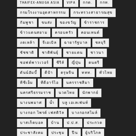
THAIFEX-ANUGA ASIA
VIPA
กกต.
กกท.
กรมโรงงานอุตสาหกรรม
กระทรวงสาธารณสุข
กัมพูชา
ขนส่ง
ของขวัญ
ข้าราชการ
ข้าวแดนสยาม
ครอบครัว
คอนเทนต์
งดเหล้า
จีเอเบิล
ฉายารัฐบาล
ชลบุรี
ชัชชาติ
ชาติพันธุ์
ชายแดน
ชาวนา
ซอฟต์พาวเวอร์
ซีรีส์
ญี่ปุ่น
ดนตรี
ดันน์ฮัมบี้
ดีป้า
ตรุษจีน
ททท.
ทั่วไทย
ทีซีเอ็ม
ทีดีอาร์ไอ
นครราชสีมา
นครศรีธรรมราช
นวดไทย
นักพากย์
นางนพมาศ
น้ำ
บลู เอเลเฟ่นท์
บางกอก ไพรด์ เฟสติวัล
บางกอกสไมล์
บาสเก็ตบอล
บ้าน
ป.ป.ส.
ประกวด
ประชาสังคม
ประชุม
ปืน
ผู้บริโภค