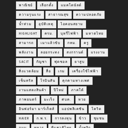
พาณิชย์
เลือกตั้ง
แมคโดนัลด์
ความรุนแรง
สาธารณสุข
ความปลอดภัย
น้ำท่วม
อุบัติเหตุ
ไอคอนสยาม
HIGHLIGHT
ครม.
บุหรี่ไฟฟ้า
มหาดไทย
สามารถ
เมาแล้วขับ
กทม.
ครู
พลังงาน
ลอยกระทง
สงกรานต์
แรงงาน
SACIT
กัญชา
ฟุตซอล
ยาสูบ
สิ่งแวดล้อม
สื่อ
เกม
เครื่องใช้ไฟฟ้า
เซ็นทรัล
โรบินสัน
คุกคามทางเพศ
งานแสดงสินค้า
ปีใหม่
ภาคใต้
ภาพยนตร์
มะเร็ง
ศบค.
หวย
อินฟอร์มา มาร์เก็ตส์
แอปพลิเคชัน
โควิด
HAIER
ก.พ.ร.
การลงทุน
ข้าว
ชุมชน
ถนน
ทหาร
ทีมชาติไทย
น้ำพริก