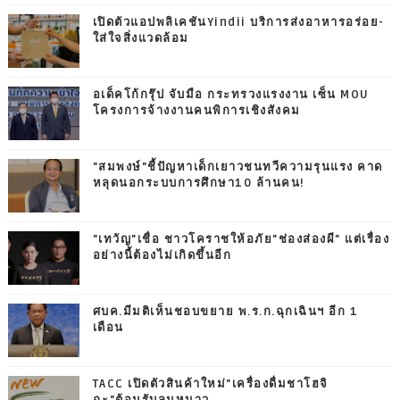
เปิดตัวแอปพลิเคชันYindii บริการส่งอาหารอร่อย-
ใส่ใจสิ่งแวดล้อม
อเด็คโก้กรุ๊ป จับมือ กระทรวงแรงงาน เซ็น MOU
โครงการจ้างงานคนพิการเชิงสังคม
"สมพงษ์"ชี้ปัญหาเด็กเยาวชนทวีความรุนแรง คาด
หลุดนอกระบบการศึกษา10 ล้านคน!
"เทวัญ"เชื่อ ชาวโคราชให้อภัย"ช่องส่องผี" แต่เรื่อง
อย่างนี้ต้องไม่เกิดขึ้นอีก
ศบค.มีมติเห็นชอบขยาย พ.ร.ก.ฉุกเฉินฯ อีก 1
เดือน
TACC เปิดตัวสินค้าใหม่"เครื่องดื่มชาโฮจิ
ฉะ"ต้อนรับลมหนาว