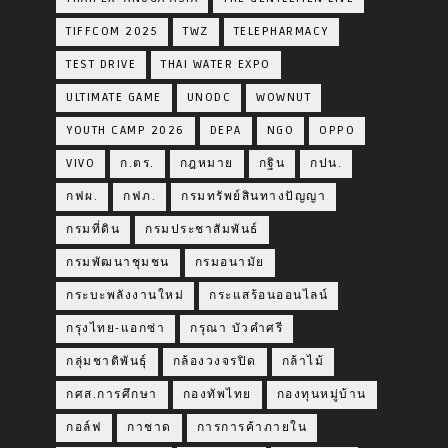
TIFFCOM 2025
TWZ
TELEPHARMACY
TEST DRIVE
THAI WATER EXPO
ULTIMATE GAME
UNODC
WOWNUT
YOUTH CAMP 2026
DEPA
NGO
OPPO
VIVO
ก.ตร.
กฎหมาย
กฐิน
กปน.
กฟผ.
กฟภ.
กรมทรัพย์สินทางปัญญา
กรมที่ดิน
กรมประชาสัมพันธ์
กรมพัฒนาชุมชน
กรมอนามัย
กระบะพลังงานใหม่
กระแสร้อนออนไลน์
กรุงไทย-แอกซ่า
กรุณา บัวคำศรี
กลุ่มชาติพันธุ์
กล้องวงจรปิด
กล้าไม้
กศส.การศึกษา
กองทัพไทย
กองทุนหมู่บ้าน
กอล์ฟ
กาชาด
การการค้าภายใน