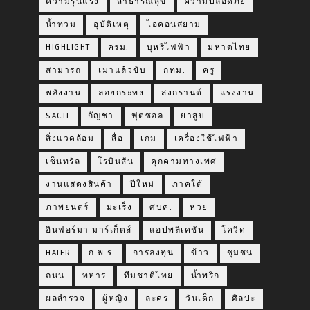
ความรุนแรง
สาธารณสุข
ความปลอดภัย
น้ำท่วม
อุบัติเหตุ
ไอคอนสยาม
HIGHLIGHT
ครม.
บุหรี่ไฟฟ้า
มหาดไทย
สามารถ
เมาแล้วขับ
กทม.
ครู
พลังงาน
ลอยกระทง
สงกรานต์
แรงงาน
SACIT
กัญชา
ฟุตซอล
ยาสูบ
สิ่งแวดล้อม
สื่อ
เกม
เครื่องใช้ไฟฟ้า
เซ็นทรัล
โรบินสัน
คุกคามทางเพศ
งานแสดงสินค้า
ปีใหม่
ภาคใต้
ภาพยนตร์
มะเร็ง
ศบค.
หวย
อินฟอร์มา มาร์เก็ตส์
แอปพลิเคชัน
โควิด
HAIER
ก.พ.ร.
การลงทุน
ข้าว
ชุมชน
ถนน
ทหาร
ทีมชาติไทย
น้ำพริก
ผลสำรวจ
ผู้หญิง
ละคร
วันเด็ก
ศิลปะ