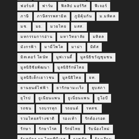
ฟอร์บส์
ฟาร์ม
ฟิลลิป มอร์ริส
ฟีเจอร์
ภาษี
ภาษีสรรพสามิต
ภูมิคุ้มกัน
ม.มหิดล
มช.
มธ.
มวยไทย
มสส.
มหกรรมการอ่าน
มหาวิทยาลัย
มหิดล
มังกรฟ้า
มามี่โพโค
มาม่า
มิดัส
มิสเตอร์ โดนัท
มูฟเวนดี้
มูลนิธิขวัญชุมชน
มูลนิธิชัยพัฒนา
มูลนิธิรักษ์ไทย
มูลนิธิเด็กเยาวชน
มูลนิธิไทย
ยท.
ยานยนต์ไฟฟ้า
ยารักษามะเร็ง
ยุบสภา
ยุโรป
ยูเนียนแพน
ยูเนี่ยนแพน
ยูโอบี
รถชน
รถบรรทุก
รถยนต์
รทสช.
รวมไทยสร้างชาติ
รองเท้า
รักต้องรอด
รักษา
รักษาโรค
รักษ์ไทย
รับน้องใหม่