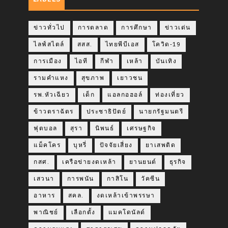
ข่าวทั่วไป
การตลาด
การศึกษา
ข่าวเด่น
ไลฟ์สไตล์
สสส.
ไทยพีบีเอส
โควิด-19
การเมือง
ไอที
กีฬา
เหล้า
บันเทิง
รามคำแหง
สุขภาพ
เยาวชน
รพ.หัวเฉียว
เด็ก
แอลกอฮอล์
ท่องเที่ยว
ข้าวตราฉัตร
ประชาธิปัตย์
นายกรัฐมนตรี
ฟุตบอล
สุรา
นิพนธ์
เศรษฐกิจ
แม็คโคร
บุหรี่
ปัจจัยเสี่ยง
ยาเสพติด
กสศ.
เครือข่ายงดเหล้า
ยานยนต์
ธุรกิจ
เสวนา
การพนัน
กาสิโน
วัคซีน
อาหาร
สคล.
งดเหล้าเข้าพรรษา
พาณิชย์
เลือกตั้ง
แมคโดนัลด์