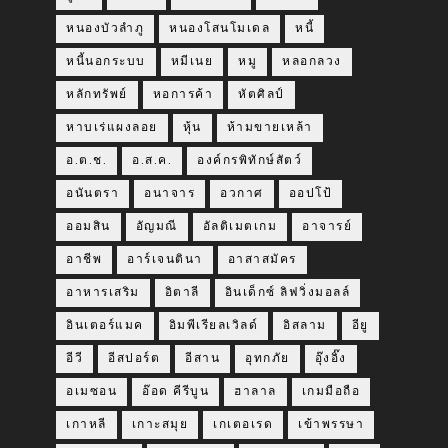
หนองบัวลำภู
หนองโสนโมเดล
หนี้
หนี้นอกระบบ
หมีเนย
หมู
หลอกลวง
หลักทรัพย์
หอการค้า
หัตศิลป์
หาบเร่แผงลอย
หุ้น
ห้ามขายเหล้า
อ.ต.ช.
อ.ส.ค.
องค์กรพิทักษ์สัตว์
อนันตรา
อนาจาร
อวกาศ
ออปโป้
ออมสิน
อัญมณี
อัลติเมตเกม
อาจารย์
อาชีพ
อาร์เจนตินา
อาสาสมัคร
อาหารเสริม
อิตาลี
อินเด็กซ์ ลิฟวิ่งมอลล์
อินเตอร์แมค
อิมพีเรียลเวิลด์
อิสลาม
อียู
อีวี
อีสปอร์ต
อีสาน
อุทกภัย
อุ๊งอิ๊ง
อเมซอน
อ๊อด คีรีบูน
ฮาลาล
เกมมือถือ
เกาหลี
เกาะสมุย
เกเตอเรด
เข้าพรรษา