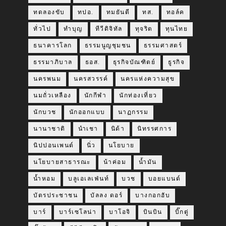
ทดลองขับ
ทปอ.
ทมยันตี
ทส.
ทอล์ค
ทั่วไป
ทำบุญ
ทีวีดิจิทัล
ทุจริต
ทุนไทย
ธนาคารโลก
ธรรมนูญชุมชน
ธรรมศาสตร์
ธรรมาภิบาล
ธอส.
ธุรกิจบัณฑิตย์
ธูรกิจ
นครพนม
นครสวรรค์
นครแห่งความสุข
นมถั่วเหลือง
นักกีฬา
นักท่องเที่ยว
นักบวช
นักออกแบบ
นาฏกรรม
นานาชาติ
นำเชา
นิด้า
นิทรรศการ
นิปปอนเพนต์
นิ่ว
นโยบาย
นโยบายสาธารณะ
น้าค่อม
น้ำมัน
น้ำหอม
บลูเอเลเฟ่นท์
บวช
บอยแบนด์
บัตรประชาชน
บัลลง ดอร์
บางกอกฮับ
บาร์
บาร์เซโลน่า
บาโอจิ
บินบิน
บิ๊กตู่