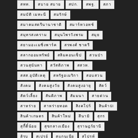
สทท.
สบาย สบาย
สปก.
สพฐ.
สภา
สมบัติ เมทะนี
สมรักษ์
สมาคมสตรีนานาชาติ
สมาร์ทวอทช์
สมุทรสงคราม
สมุนไพรวังพรม
สมุย
สยามอะเมซิ่งพาร์ค
สรพงศ์ ชาตรี
สลากออมทรัพย์
สลิมคอนเซ็ป
สวนป่า
สวนสุนันทา
สวัสดิภาพ
สสวท.
สสส.อุบัติเหตุ
สหรัฐอเมริกา
สอบสวน
สังคม
สังคมสูงวัย
สังคมสูงอายุ
สัตว์
สัตว์เลี้ยง
สันติภาพ
สัมมนา
สายด่วน
สาหร่าย
สาหร่ายทอด
สิงคโปร์
สินค้าGI
สินค้าเกษตร
สินค้าใหม่
สึนามิ
สุกร
สุกี้ตี๋น้อย
สุขกลางเมือง
สุราษฎร์ธานี
สู้รบ
สเปรย์
สแกนเนีย
สไปรท์