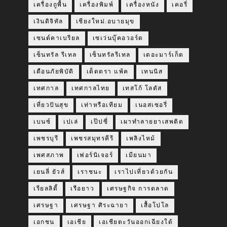
เครื่องถูพื้น
เครื่องพิมพ์
เครื่องหนัง
เคอรี่
เงินดิจิทัล
เชียงใหม่.อบายมุข
เซนต์คาเบรียล
เซเว่นบุ๊คอวอร์ด
เซ็นทรัล รีเทล
เซ็นทรัลรีเทล
เดอะมาร์เก็ต
เตือนภัยพิบัติ
เต็ดตรา แพ้ค
เทนนิส
เทศกาล
เทศกาลไทย
เทสโก้ โลตัส
เที่ยวปันสุข
เท่าหรือเทียม
เนอสเซอรี่
เบนซ์
เปเล่
เป๊ปซี่
เผาทำลายยาเสพติด
เพชรบุรี
เพชรสมุทรคีรี
เพลิงไหม้
เพศสภาพ
เฟอร์นิเจอร์
เมียนมา
เยนลี่ ยัวส์
เราชนะ
เราไปเที่ยวด้วยกัน
เรียลลิตี้
เรือยาว
เศรษฐกิจ การตลาด
เศรษฐา
เศรษฐา ศิระฉายา
เสื้อโปโล
เอกชน
เอเชีย
เอเชียตะวันออกเฉียงใต้