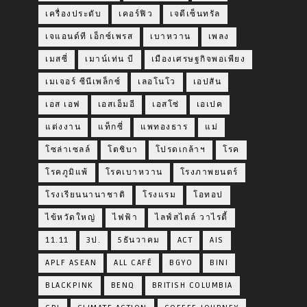
เครื่องประดับ
เคอร์ฟิว
เจดีเซ็นทรัล
เจแอนด์ที เอ็กซ์เพรส
เบาหวาน
เพลง
เมสซี่
เมาน์เท่น บี
เมืองเศรษฐกิจพอเพียง
เมเจอร์ ซีนีเพล็กซ์
เลอโนโว
เอปสัน
เอส เอฟ
เอสเอ็มอี
เอสโซ่
เอเปค
แต่งงาน
แท็กซี่
แพทองธาร
แม่
โซล่าเซลล์
โตชิบา
โปรดเกล้าฯ
โรค
โรคภูมิแพ้
โรคเบาหวาน
โรงภาพยนตร์
โรงเรียนนานาชาติ
โรงแรม
โอทอป
ไข้หวัดใหญ่
ไฟฟ้า
ไลฟ์สไตล์ วาไรตี้
11.11
3ป.
5ธันวาคม
ACT
AIS
APLF ASEAN
ALL CAFÉ
BGYO
BINI
BLACKPINK
BENQ
BRITISH COLUMBIA