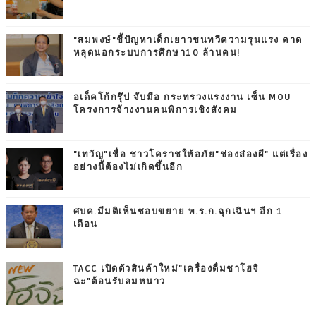
"สมพงษ์"ชี้ปัญหาเด็กเยาวชนทวีความรุนแรง คาด
หลุดนอกระบบการศึกษา10 ล้านคน!
อเด็คโก้กรุ๊ป จับมือ กระทรวงแรงงาน เซ็น MOU
โครงการจ้างงานคนพิการเชิงสังคม
"เทวัญ"เชื่อ ชาวโคราชให้อภัย"ช่องส่องผี" แต่เรื่อง
อย่างนี้ต้องไม่เกิดขึ้นอีก
ศบค.มีมติเห็นชอบขยาย พ.ร.ก.ฉุกเฉินฯ อีก 1
เดือน
TACC เปิดตัวสินค้าใหม่"เครื่องดื่มชาโฮจิ
ฉะ"ต้อนรับลมหนาว