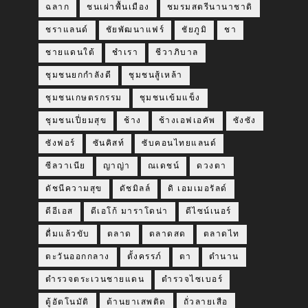
ฉลาก
ชนเผ่าพื้นเมือง
ชมรมสตรีนานาชาติ
ชราแลนด์
ชัยพัฒนาแฟร์
ชัยภูมิ
ชา
ชายแดนใต้
ชำเรา
ชีวาภิบาล
ชุมชนยกกำลังดี
ชุมชนสู้เหล้า
ชุมชนเกษตรกรรม
ชุมชนเข้มแข็ง
ชุมชนเปี่ยมสุข
ช้าง
ช้างเอฟเอคัพ
ซังซัง
ซังฟอร์
ซันคิสท์
ซับคอนไทยแลนด์
ซีลวาเนีย
ญาญ่า
ณเดชน์
ดวงตา
ดัชนีความสุข
ดัชมิลล์
ดิ เอมเมอรัลด์
ดีอีเอส
ดีเอโก้ มาราโดน่า
ดีไซน์เนอร์
ดื่มแล้วขับ
ตลาด
ตลาดสด
ตลาดไท
ตะวันออกกลาง
ตั้งครรภ์
ตา
ตำนาน
ตำรวจตระเวนชายแดน
ตำรวจไซเบอร์
ตู้อัตโนมัติ
ต้านยาเสพติด
ถั่วลายเสือ