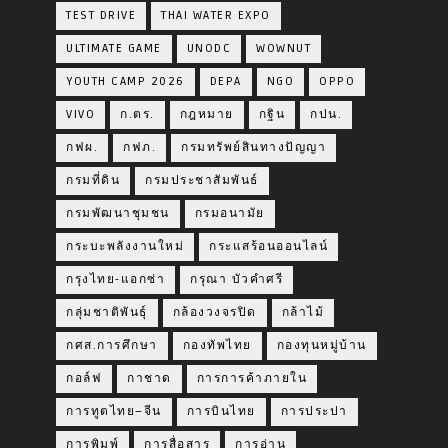
TEST DRIVE
THAI WATER EXPO
ULTIMATE GAME
UNODC
WOWNUT
YOUTH CAMP 2026
DEPA
NGO
OPPO
VIVO
ก.ตร.
กฎหมาย
กฐิน
กปน.
กฟผ.
กฟภ.
กรมทรัพย์สินทางปัญญา
กรมที่ดิน
กรมประชาสัมพันธ์
กรมพัฒนาชุมชน
กรมอนามัย
กระบะพลังงานใหม่
กระแสร้อนออนไลน์
กรุงไทย-แอกซ่า
กรุณา บัวคำศรี
กลุ่มชาติพันธุ์
กล้องวงจรปิด
กล้าไม้
กศส.การศึกษา
กองทัพไทย
กองทุนหมู่บ้าน
กอล์ฟ
กาชาด
การการค้าภายใน
การทูตไทย–จีน
การบินไทย
การประปา
การพิมพ์
การสื่อสาร
การอ่าน