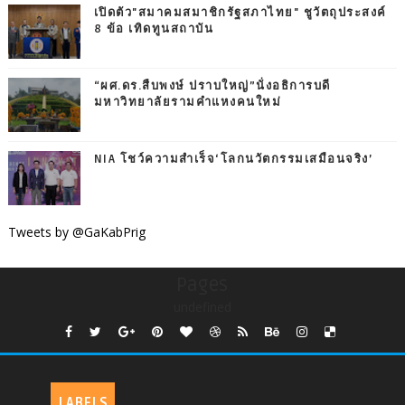
เปิดตัว"สมาคมสมาชิกรัฐสภาไทย" ชูวัตถุประสงค์
8 ข้อ เทิดทูนสถาบัน
“ผศ.ดร.สืบพงษ์ ปราบใหญ่”นั่งอธิการบดี
มหาวิทยาลัยรามคำแหงคนใหม่
NIA โชว์ความสำเร็จ‘โลกนวัตกรรมเสมือนจริง’
Tweets by @GaKabPrig
Pages
undefined
LABELS