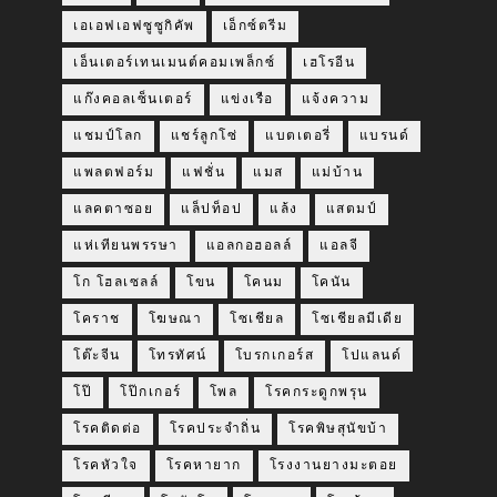
เอเอฟเอฟซูซูกิคัพ
เอ็กซ์ตรีม
เอ็นเตอร์เทนเมนต์คอมเพล็กซ์
เฮโรอีน
แก๊งคอลเซ็นเตอร์
แข่งเรือ
แจ้งความ
แชมป์โลก
แชร์ลูกโซ่
แบตเตอรี่
แบรนด์
แพลตฟอร์ม
แฟชั่น
แมส
แม่บ้าน
แลคตาซอย
แล็ปท็อป
แล้ง
แสตมป์
แห่เทียนพรรษา
แอลกอฮอลล์
แอลจี
โก โฮลเซลล์
โขน
โคนม
โคนัน
โคราช
โฆษณา
โซเชียล
โซเชียลมีเดีย
โต๊ะจีน
โทรทัศน์
โบรกเกอร์ส
โปแลนด์
โป๊
โป๊กเกอร์
โพล
โรคกระดูกพรุน
โรคติดต่อ
โรคประจำถิ่น
โรคพิษสุนัขบ้า
โรคหัวใจ
โรคหายาก
โรงงานยางมะตอย