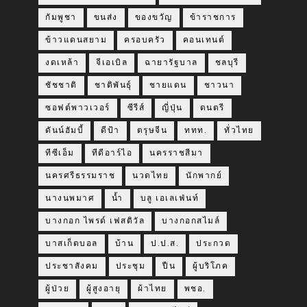
กัมพูชา
ขนส่ง
ของขวัญ
ข้าราชการ
ข้าวแดนสยาม
ครอบครัว
คอนเทนต์
งดเหล้า
จีเอเบิล
ฉายารัฐบาล
ชลบุรี
ชัชชาติ
ชาติพันธุ์
ชายแดน
ชาวนา
ซอฟต์พาวเวอร์
ซีรีส์
ญี่ปุ่น
ดนตรี
ดันน์ฮัมบี้
ดีป้า
ตรุษจีน
ททท.
ทั่วไทย
ทีซีเอ็ม
ทีดีอาร์ไอ
นครราชสีมา
นครศรีธรรมราช
นวดไทย
นักพากย์
นางนพมาศ
น้ำ
บลู เอเลเฟ่นท์
บางกอก ไพรด์ เฟสติวัล
บางกอกสไมล์
บาสเก็ตบอล
บ้าน
ป.ป.ส.
ประกวด
ประชาสังคม
ประชุม
ปืน
ผู้บริโภค
ผู้ป่วย
ผู้สูงอายุ
ผ้าไทย
พชอ.