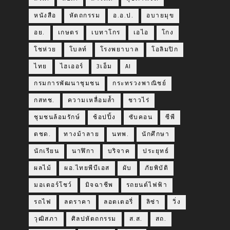
หนังสือ
หัตถกรรม
อ.อ.ป.
อบายมุข
อย.
เกษตร
เบทาโกร
เอไอ
โกง
โชห่วย
โบลท์
โรงพยาบาล
โอลิมปิก
ไทย
ไฮเออร์
3เอ็ม
AI
กรมการพัฒนาชุมชน
กระทรวงพาณิชย์
กสทช.
ความเหลื่อมล้ำ
ชาวไร่
ชุมชนล้อมรักษ์
ช้อปปิ้ง
ซับคอน
ซีพี
ตชด.
ทางม้าลาย
นทพ.
นักศึกษา
นักเรียน
นาฬิกา
บริจาค
ประยุทธ์
ผลไม้
ผอ.ไทยพีบีเอส
ผับ
ภัยพิบัติ
มอเตอร์โชว์
มิจฉาชีพ
รถยนต์ไฟฟ้า
รถไฟ
ลดราคา
ลอตเตอรี่
ลิซ่า
วิ่ง
วุฒิสภา
ศิลปหัตถกรรม
ส.ส.
สถ.