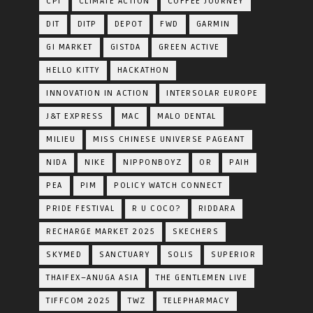
CPI
CLIMATE ACTION
COFFEE JOURNEY
DIT
DITP
DEPOT
FWD
GARMIN
GI MARKET
GISTDA
GREEN ACTIVE
HELLO KITTY
HACKATHON
INNOVATION IN ACTION
INTERSOLAR EUROPE
J&T EXPRESS
MAC
MALO DENTAL
MILIEU
MISS CHINESE UNIVERSE PAGEANT
NIDA
NIKE
NIPPONBOYZ
OR
PAIH
PEA
PIM
POLICY WATCH CONNECT
PRIDE FESTIVAL
R U COCO?
RIDDARA
RECHARGE MARKET 2025
SKECHERS
SKYMED
SANCTUARY
SOLIS
SUPERIOR
THAIFEX–ANUGA ASIA
THE GENTLEMEN LIVE
TIFFCOM 2025
TWZ
TELEPHARMACY