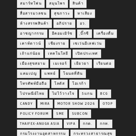
สมาร์ทโฟน
สมุนไพร
สินค้า
สื่อสารมวลชน
สุขภาวะ
หาเสียง
ห้างสรรพสินค้า
อภิปราย
อว.
อาชญากรรม
อีคอมเมิร์ซ
ฺบิ๊กซี
เครื่องดื่ม
เคาท์ดาวน์
เชียงราย
เซเว่นอีเลฟเว่น
เถ้าแก่น้อย
เทคโนโลยี
เปิดประเทศ
เมืองสุขสยาม
เมเจอร์
เยียวยา
เรียนต่อ
แคมเปญ
แพทย์
โฉนดที่ดิน
โทรศัพท์มือถือ
โลตัส
โฮเรก้า
ไปรษณีย์ไทย
ไม่ไว้วางใจ
5แกน
BCG
CANDY
MIRA
MOTOR SHOW 2026
OTOP
POLICY FORUM
SME
SUBCON
THAIFEX-ANUGA ASIA
VIPA
กกต.
กกท.
กรมโรงงานอุตสาหกรรม
กระทรวงสาธารณสุข