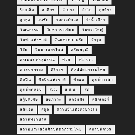
รับสมัคร ผอ.ไทยพีบีเอส
ราชภัฏ
ร้องเรียน
ร้อยเอ็ด
ลาลีกา
ลำปาง
ลำไย
ลูกจ้าง
ลูกทุ่ง
วนชัย
วอลเล่ย์บอล
วังน้ำเขียว
วัฒนธรรม
วัดท่ากระเทียม
วันพระใหญ่
วันพ่อแห่งชาติ
วันแห่งความรัก
วัยรุ่น
วิจัย
วินมอเตอร์ไซค์
ศรัณย์วุฒิ
ศรเพชร ศรสุพรรณ
ศวส.
ศอ.บต.
ศาลปกครอง
ศิริราช
ศิลปหัตถกรรมไทย
ศิลปิน
ศิลปินแห่งชาติ
ศีลอด
ศูนย์การค้า
ศูนย์ทดสอบ
ส.ว.
ส.ส.ท.
สก.
สกู๊ปพิเศษ
สขภาวะ
สตรีมมิ่ง
สติกเกอร์
สติแอพ
สตูล
สถานบันเทิงครบวงจร
สถานพยาบาล
สถาบันส่งเสริมศิลปหัตถกรรมไทย
สถาปนิก’69