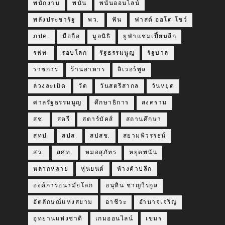
พนักงาน
พนัน
พนันออนไลน์
พลังประชารัฐ
พว.
ฟัน
ฟาสต์ ออโต โชว์
ภปค.
มือถือ
มูลนิธิ
ยูฟ่าแชมเปี้ยนลีก
รฟท.
รอบโลก
รัฐธรรมนูญ
รัฐบาล
ราชการ
ร้านอาหาร
ลิเวอร์พูล
ล่วงละเมิด
วัด
วันสตรีสากล
วันหยุด
ศาลรัฐธรรมนูญ
ศึกษาธิการ
สงคราม
สช.
สตรี
สตาร์บัคส์
สถานศึกษา
สทป.
สปส.
สปสช.
สยามพิวรรธน์
สว.
สศท.
หมอสุภัทร
หยุดพนัน
หลากหลาย
หุ่นยนต์
ห้างค้าปลีก
องค์การอนามัยโลก
อนุทิน ชาญวีรกูล
อัตลักษณ์แห่งสยาม
อาชีวะ
อำนาจเจริญ
อุทยานแห่งชาติ
เกมออนไลน์
เขมร