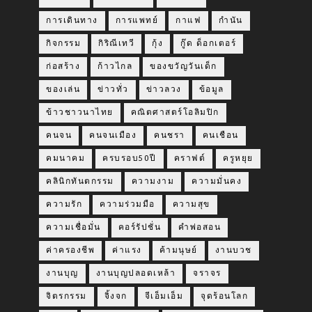
การเดินทาง
การแพทย์
กาแฟ
กำนัน
กิจกรรม
กิริณีเทวี
กุ้ง
กู๊ด ด็อกเตอร์
ก่อสร้าง
ก้าวไกล
ของขวัญวันเด็ก
ของเล่น
ข่าวทั่ว
ข่าวลวง
ข้อมูล
ข้าวชาวนาไทย
คณิตศาสตร์โอลิมปิก
คนจน
คนจนเมือง
คนชรา
คนเชือน
คมนาคม
ครบรอบ50ปี
คราฟต์
ครูหยุย
คลินิกทันตกรรม
ความงาม
ความมั่นคง
ความรัก
ความร่วมมือ
ความสุข
ความเชื่อมั่น
คอร์รัปชั่น
คำพ่อสอน
ค่าครองชีพ
ค่าแรง
ค้ามนุษย์
งานบวช
งานบุญ
งานบุญปลอดเหล้า
จราจร
จิตรกรรม
จิ้งจก
จีเอ็มเอ็ม
จุดร้อนโลก