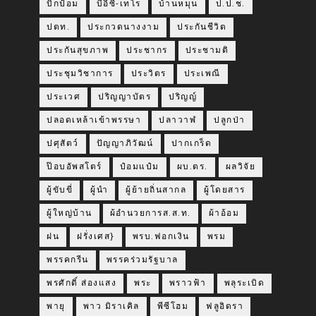
บิ๊กป้อม
บีอีซี-เทโร
บ้านหมุน
ป.ป.ช.
ปตท.
ประกวดนางงาม
ประกันชีวิต
ประกันสุขภาพ
ประชากร
ประชามติ
ประชุมวิชาการ
ประวิตร
ประเพณี
ประเวศ
ปริญญาบัตร
ปริญญ์
ปลอดเหล้าเข้าพรรษา
ปลาวาฬ
ปลูกป่า
ปศุสัตว์
ปัญญาภิวัฒน์
ปากเกร็ด
ป๊อบอัพสโตร์
ป๋อมแป๋ม
ผบ.ตร.
ผลวิจัย
ผู้ขับขี่
ผู้นำ
ผู้ย้ายถิ่นสากล
ผู้โดยสาร
ผู้ใหญ่บ้าน
ผ้อำนวยการส.ส.ท.
ผ้าอ้อม
ฝน
ฝรั่งเศส}
พรบ.ฟอกเงิน
พรม
พรรคกรีน
พรรคร่วมรัฐบาล
พรศักดิ์ ส่องแสง
พระ
พราวฟ้า
พลุระเบิด
พายุ
พาว มิราเคิล
พีซีโฮม
ฟลูอิดรา