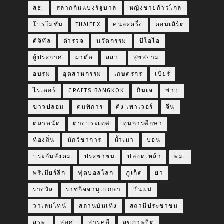
สธ.
สลากกินแบ่งรัฐบาล
หญิงชายก้าวไกล
โปรโมชั่น
THAIFEX
คนละครึ่ง
คอนเสิร์ต
ดิจิทัล
ตำรวจ
นวัตกรรม
บีโอไอ
ผู้ประกาศ
ผ่าตัด
สสว.
สุขสยาม
อบรม
อุตสาหกรรม
เกษตรกร
เบียร์
ไรเดอร์
CRAFTS BANGKOK
กินเจ
ข่าว
ข่าวปลอม
คนพิการ
คิง เพาเวอร์
จีน
ตลาดนัด
ต่างประเทศ
ทุนการศึกษา
ท้องถิ่น
นักวิชาการ
น้ำเมา
บ่อน
ประกันสังคม
ประชาชน
ปลอดเหล้า
พม.
พรีเมียร์ลีก
ฟุตบอลโลก
ภูเก็ต
ยา
รางวัล
ราชกิจจานุเบกษา
วันแม่
วาเลนไทน์
สถานบันเทิง
สถานีประชาชน
สรพ.
สอศ.
สารคดี
สุขภาพจิต