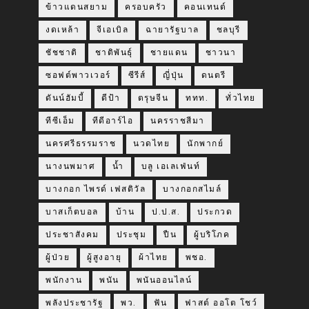
ข้าวแดนสยาม
ครอบครัว
คอนเทนต์
งดเหล้า
จีเอเบิล
ฉายารัฐบาล
ชลบุรี
ชัชชาติ
ชาติพันธุ์
ชายแดน
ชาวนา
ซอฟต์พาวเวอร์
ซีรีส์
ญี่ปุ่น
ดนตรี
ดันน์ฮัมบี้
ดีป้า
ตรุษจีน
ททท.
ทั่วไทย
ทีซีเอ็ม
ทีดีอาร์ไอ
นครราชสีมา
นครศรีธรรมราช
นวดไทย
นักพากย์
นางนพมาศ
น้ำ
บลู เอเลเฟ่นท์
บางกอก ไพรด์ เฟสติวัล
บางกอกสไมล์
บาสเก็ตบอล
บ้าน
ป.ป.ส.
ประกวด
ประชาสังคม
ประชุม
ปืน
ผู้บริโภค
ผู้ป่วย
ผู้สูงอายุ
ผ้าไทย
พชอ.
พนักงาน
พนัน
พนันออนไลน์
พลังประชารัฐ
พว.
ฟัน
ฟาสต์ ออโต โชว์