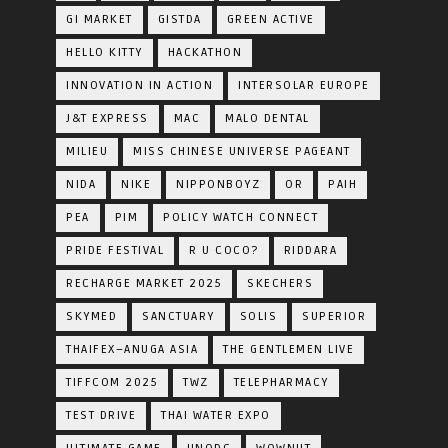
GI MARKET
GISTDA
GREEN ACTIVE
HELLO KITTY
HACKATHON
INNOVATION IN ACTION
INTERSOLAR EUROPE
J&T EXPRESS
MAC
MALO DENTAL
MILIEU
MISS CHINESE UNIVERSE PAGEANT
NIDA
NIKE
NIPPONBOYZ
OR
PAIH
PEA
PIM
POLICY WATCH CONNECT
PRIDE FESTIVAL
R U COCO?
RIDDARA
RECHARGE MARKET 2025
SKECHERS
SKYMED
SANCTUARY
SOLIS
SUPERIOR
THAIFEX–ANUGA ASIA
THE GENTLEMEN LIVE
TIFFCOM 2025
TWZ
TELEPHARMACY
TEST DRIVE
THAI WATER EXPO