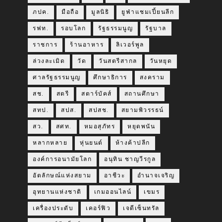
ภปค.
มือถือ
มูลนิธิ
ยูฟ่าแชมเปี้ยนลีก
รฟท.
รอบโลก
รัฐธรรมนูญ
รัฐบาล
ราชการ
ร้านอาหาร
ลิเวอร์พูล
ล่วงละเมิด
วัด
วันสตรีสากล
วันหยุด
ศาลรัฐธรรมนูญ
ศึกษาธิการ
สงคราม
สช.
สตรี
สตาร์บัคส์
สถานศึกษา
สทป.
สปส.
สปสช.
สยามพิวรรธน์
สว.
สศท.
หมอสุภัทร
หยุดพนัน
หลากหลาย
หุ่นยนต์
ห้างค้าปลีก
องค์การอนามัยโลก
อนุทิน ชาญวีรกูล
อัตลักษณ์แห่งสยาม
อาชีวะ
อำนาจเจริญ
อุทยานแห่งชาติ
เกมออนไลน์
เขมร
เครื่องประดับ
เคอร์ฟิว
เจดีเซ็นทรัล