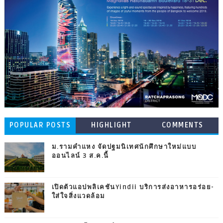
POPULAR POSTS
HIGHLIGHT
COMMENTS
ม.รามคำแหง จัดปฐมนิเทศนักศึกษาใหม่แบบ
ออนไลน์ 3 ส.ค.นี้
เปิดตัวแอปพลิเคชันYindii บริการส่งอาหารอร่อย-
ใส่ใจสิ่งแวดล้อม