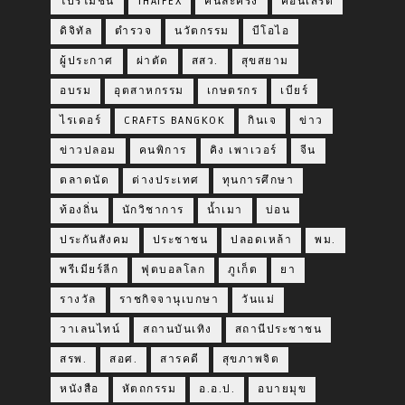
โปรโมชั่น
THAIFEX
คนละครึ่ง
คอนเสิร์ต
ดิจิทัล
ตำรวจ
นวัตกรรม
บีโอไอ
ผู้ประกาศ
ผ่าตัด
สสว.
สุขสยาม
อบรม
อุตสาหกรรม
เกษตรกร
เบียร์
ไรเดอร์
CRAFTS BANGKOK
กินเจ
ข่าว
ข่าวปลอม
คนพิการ
คิง เพาเวอร์
จีน
ตลาดนัด
ต่างประเทศ
ทุนการศึกษา
ท้องถิ่น
นักวิชาการ
น้ำเมา
บ่อน
ประกันสังคม
ประชาชน
ปลอดเหล้า
พม.
พรีเมียร์ลีก
ฟุตบอลโลก
ภูเก็ต
ยา
รางวัล
ราชกิจจานุเบกษา
วันแม่
วาเลนไทน์
สถานบันเทิง
สถานีประชาชน
สรพ.
สอศ.
สารคดี
สุขภาพจิต
หนังสือ
หัตถกรรม
อ.อ.ป.
อบายมุข