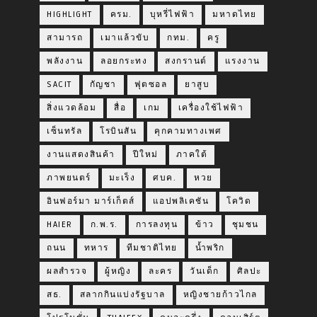
HIGHLIGHT
ครม.
บุหรี่ไฟฟ้า
มหาดไทย
สามารถ
เมาแล้วขับ
กทม.
ครู
พลังงาน
ลอยกระทง
สงกรานต์
แรงงาน
SACIT
กัญชา
ฟุตซอล
ยาสูบ
สิ่งแวดล้อม
สื่อ
เกม
เครื่องใช้ไฟฟ้า
เซ็นทรัล
โรบินสัน
คุกคามทางเพศ
งานแสดงสินค้า
ปีใหม่
ภาคใต้
ภาพยนตร์
มะเร็ง
ศบค.
หวย
อินฟอร์มา มาร์เก็ตส์
แอปพลิเคชัน
โควิด
HAIER
ก.พ.ร.
การลงทุน
ข้าว
ชุมชน
ถนน
ทหาร
ทีมชาติไทย
น้ำพริก
ผลสำรวจ
ผู้หญิง
ละคร
วันเด็ก
ศิลปะ
สธ.
สลากกินแบ่งรัฐบาล
หญิงชายก้าวไกล