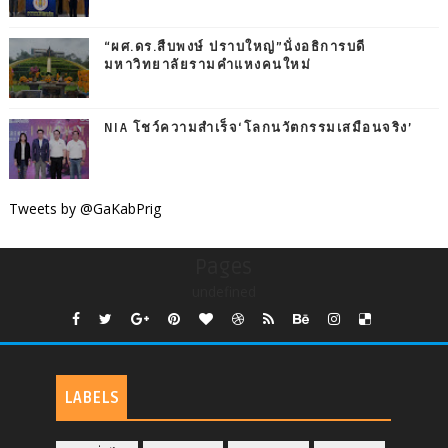
“ผศ.ดร.สืบพงษ์ ปราบใหญ่”นั่งอธิการบดี
มหาวิทยาลัยรามคำแหงคนใหม่
NIA โชว์ความสำเร็จ‘โลกนวัตกรรมเสมือนจริง’
Tweets by @GaKabPrig
Pages
undefined
LABELS