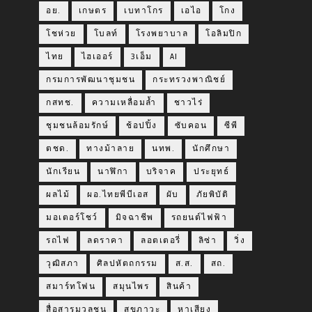
อย.
เกษตร
เบทาโกร
เอไอ
โกง
โชห่วย
โบลท์
โรงพยาบาล
โอลิมปิก
ไทย
ไฮเออร์
3เอ็ม
AI
กรมการพัฒนาชุมชน
กระทรวงพาณิชย์
กสทช.
ความเหลื่อมล้ำ
ชาวไร่
ชุมชนล้อมรักษ์
ช้อปปิ้ง
ซับคอน
ซีพี
ตชด.
ทางม้าลาย
นทพ.
นักศึกษา
นักเรียน
นาฬิกา
บริจาค
ประยุทธ์
ผลไม้
ผอ.ไทยพีบีเอส
ผับ
ภัยพิบัติ
มอเตอร์โชว์
มิจฉาชีพ
รถยนต์ไฟฟ้า
รถไฟ
ลดราคา
ลอตเตอรี่
ลิซ่า
วิ่ง
วุฒิสภา
ศิลปหัตถกรรม
ส.ส.
สถ.
สมาร์ทโฟน
สมุนไพร
สินค้า
สื่อสารมวลชน
สุขภาวะ
หาเสียง