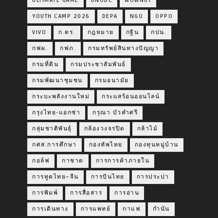
ULTIMATE GAME
UNODC
WOWNUT
YOUTH CAMP 2026
DEPA
NGO
OPPO
VIVO
ก.ตร.
กฎหมาย
กฐิน
กปน.
กฟผ.
กฟภ.
กรมทรัพย์สินทางปัญญา
กรมที่ดิน
กรมประชาสัมพันธ์
กรมพัฒนาชุมชน
กรมอนามัย
กระบะพลังงานใหม่
กระแสร้อนออนไลน์
กรุงไทย-แอกซ่า
กรุณา บัวคำศรี
กลุ่มชาติพันธุ์
กล้องวงจรปิด
กล้าไม้
กศส.การศึกษา
กองทัพไทย
กองทุนหมู่บ้าน
กอล์ฟ
กาชาด
การการค้าภายใน
การทูตไทย–จีน
การบินไทย
การประปา
การพิมพ์
การสื่อสาร
การอ่าน
การเดินทาง
การแพทย์
กาแฟ
กำนัน