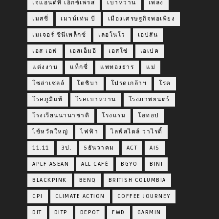
เจแอนด์ที เอ็กซ์เพรส
เบาหวาน
เพลง
เมสซี่
เมาน์เท่น บี
เมืองเศรษฐกิจพอเพียง
เมเจอร์ ซีนีเพล็กซ์
เลอโนโว
เอปสัน
เอส เอฟ
เอสเอ็มอี
เอสโซ่
เอเปค
แต่งงาน
แท็กซี่
แพทองธาร
แม่
โซล่าเซลล์
โตชิบา
โปรดเกล้าฯ
โรค
โรคภูมิแพ้
โรคเบาหวาน
โรงภาพยนตร์
โรงเรียนนานาชาติ
โรงแรม
โอทอป
ไข้หวัดใหญ่
ไฟฟ้า
ไลฟ์สไตล์ วาไรตี้
11.11
3ป.
5ธันวาคม
ACT
AIS
APLF ASEAN
ALL CAFÉ
BGYO
BINI
BLACKPINK
BENQ
BRITISH COLUMBIA
CPI
CLIMATE ACTION
COFFEE JOURNEY
DIT
DITP
DEPOT
FWD
GARMIN