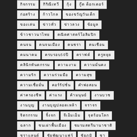
กิจกรรม
กิริณีเทวี
กุ้ง
กู๊ด ด็อกเตอร์
ก่อสร้าง
ก้าวไกล
ของขวัญวันเด็ก
ของเล่น
ข่าวทั่ว
ข่าวลวง
ข้อมูล
ข้าวชาวนาไทย
คณิตศาสตร์โอลิมปิก
คนจน
คนจนเมือง
คนชรา
คนเชือน
คมนาคม
ครบรอบ50ปี
คราฟต์
ครูหยุย
คลินิกทันตกรรม
ความงาม
ความมั่นคง
ความรัก
ความร่วมมือ
ความสุข
ความเชื่อมั่น
คอร์รัปชั่น
คำพ่อสอน
ค่าครองชีพ
ค่าแรง
ค้ามนุษย์
งานบวช
งานบุญ
งานบุญปลอดเหล้า
จราจร
จิตรกรรม
จิ้งจก
จีเอ็มเอ็ม
จุดร้อนโลก
ฉลาก
ชนเผ่าพื้นเมือง
ชมรมสตรีนานาชาติ
ชราแลนด์
ชัยพัฒนาแฟร์
ชัยภูมิ
ชา