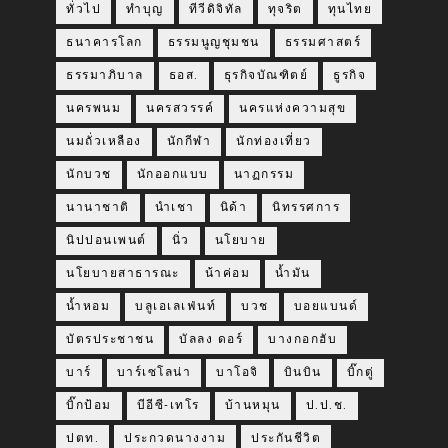
ทั่วไป
ทำบุญ
ทีวีดิจิทัล
ทุจริต
ทุนไทย
ธนาคารโลก
ธรรมนูญชุมชน
ธรรมศาสตร์
ธรรมาภิบาล
ธอส.
ธุรกิจบัณฑิตย์
ธูรกิจ
นครพนม
นครสวรรค์
นครแห่งความสุข
นมถั่วเหลือง
นักกีฬา
นักท่องเที่ยว
นักบวช
นักออกแบบ
นาฏกรรม
นานาชาติ
นำเชา
นิด้า
นิทรรศการ
นิปปอนเพนต์
นิ่ว
นโยบาย
นโยบายสาธารณะ
น้าค่อม
น้ำมัน
น้ำหอม
บลูเอเลเฟ่นท์
บวช
บอยแบนด์
บัตรประชาชน
บัลลง ดอร์
บางกอกฮับ
บาร์
บาร์เซโลน่า
บาโอจิ
บินบิน
บิ๊กตู่
บิ๊กป้อม
บีอีซี-เทโร
บ้านหมุน
ป.ป.ช.
ปตท.
ประกวดนางงาม
ประกันชีวิต