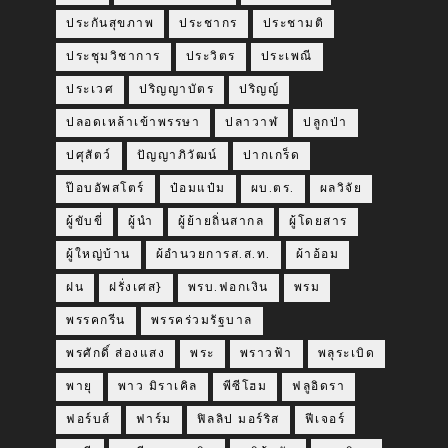
ประกันสุขภาพ
ประชากร
ประชามติ
ประชุมวิชาการ
ประวิตร
ประเพณี
ประเวศ
ปริญญาบัตร
ปริญญ์
ปลอดเหล้าเข้าพรรษา
ปลาวาฬ
ปลูกป่า
ปศุสัตว์
ปัญญาภิวัฒน์
ปากเกร็ด
ป๊อบอัพสโตร์
ป๋อมแป๋ม
ผบ.ตร.
ผลวิจัย
ผู้ขับขี่
ผู้นำ
ผู้ย้ายถิ่นสากล
ผู้โดยสาร
ผู้ใหญ่บ้าน
ผ้อำนวยการส.ส.ท.
ผ้าอ้อม
ฝน
ฝรั่งเศส}
พรบ.ฟอกเงิน
พรม
พรรคกรีน
พรรคร่วมรัฐบาล
พรศักดิ์ ส่องแสง
พระ
พราวฟ้า
พลุระเบิด
พายุ
พาว มิราเคิล
พีซีโฮม
ฟลูอิดรา
ฟอร์บส์
ฟาร์ม
ฟิลลิป มอร์ริส
ฟีเจอร์