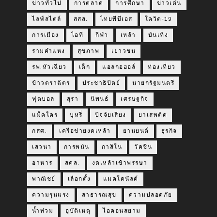
ข่าวทั่วไป
การตลาด
การศึกษา
ข่าวเด่น
ไลฟ์สไตล์
สสส.
ไทยพีบีเอส
โควิด-19
การเมือง
ไอที
กีฬา
เหล้า
บันเทิง
รามคำแหง
สุขภาพ
เยาวชน
รพ.หัวเฉียว
เด็ก
แอลกอฮอล์
ท่องเที่ยว
ข้าวตราฉัตร
ประชาธิปัตย์
นายกรัฐมนตรี
ฟุตบอล
สุรา
นิพนธ์
เศรษฐกิจ
แม็คโคร
บุหรี่
ปัจจัยเสี่ยง
ยาเสพติด
กสศ.
เครือข่ายงดเหล้า
ยานยนต์
ธุรกิจ
เสวนา
การพนัน
กาสิโน
วัคซีน
อาหาร
สคล.
งดเหล้าเข้าพรรษา
พาณิชย์
เลือกตั้ง
แมคโดนัลด์
ความรุนแรง
สาธารณสุข
ความปลอดภัย
น้ำท่วม
อุบัติเหตุ
ไอคอนสยาม