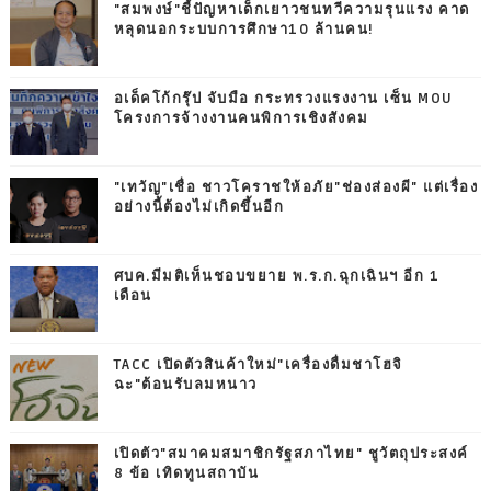
"สมพงษ์"ชี้ปัญหาเด็กเยาวชนทวีความรุนแรง คาด
หลุดนอกระบบการศึกษา10 ล้านคน!
อเด็คโก้กรุ๊ป จับมือ กระทรวงแรงงาน เซ็น MOU
โครงการจ้างงานคนพิการเชิงสังคม
"เทวัญ"เชื่อ ชาวโคราชให้อภัย"ช่องส่องผี" แต่เรื่อง
อย่างนี้ต้องไม่เกิดขึ้นอีก
ศบค.มีมติเห็นชอบขยาย พ.ร.ก.ฉุกเฉินฯ อีก 1
เดือน
TACC เปิดตัวสินค้าใหม่"เครื่องดื่มชาโฮจิ
ฉะ"ต้อนรับลมหนาว
เปิดตัว"สมาคมสมาชิกรัฐสภาไทย" ชูวัตถุประสงค์
8 ข้อ เทิดทูนสถาบัน