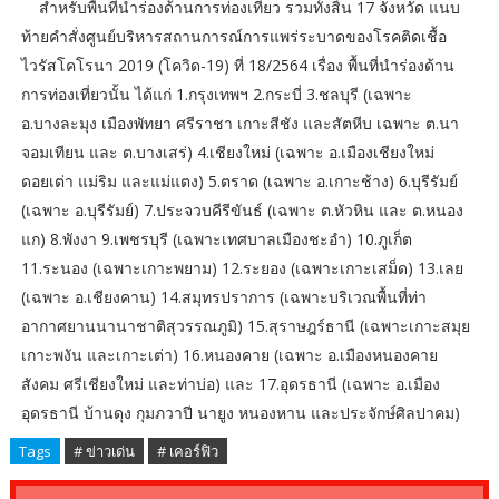
สำหรับพื้นที่นำร่องด้านการท่องเที่ยว รวมทั้งสิ้น 17 จังหวัด แนบ
ท้ายคำสั่งศูนย์บริหารสถานการณ์การแพร่ระบาดของโรคติดเชื้อ
ไวรัสโคโรนา 2019 (โควิด-19) ที่ 18/2564 เรื่อง พื้นที่นำร่องด้าน
การท่องเที่ยวนั้น ได้แก่ 1.กรุงเทพฯ 2.กระบี่ 3.ชลบุรี (เฉพาะ
อ.บางละมุง เมืองพัทยา ศรีราชา เกาะสีชัง และสัตหีบ เฉพาะ ต.นา
จอมเทียน และ ต.บางเสร่) 4.เชียงใหม่ (เฉพาะ อ.เมืองเชียงใหม่
ดอยเต่า แม่ริม และแม่แตง) 5.ตราด (เฉพาะ อ.เกาะช้าง) 6.บุรีรัมย์
(เฉพาะ อ.บุรีรัมย์) 7.ประจวบคีรีขันธ์ (เฉพาะ ต.หัวหิน และ ต.หนอง
แก) 8.พังงา 9.เพชรบุรี (เฉพาะเทศบาลเมืองชะอำ) 10.ภูเก็ต
11.ระนอง (เฉพาะเกาะพยาม) 12.ระยอง (เฉพาะเกาะเสม็ด) 13.เลย
(เฉพาะ อ.เชียงคาน) 14.สมุทรปราการ (เฉพาะบริเวณพื้นที่ท่า
อากาศยานนานาชาติสุวรรณภูมิ) 15.สุราษฎร์ธานี (เฉพาะเกาะสมุย
เกาะพงัน และเกาะเต่า) 16.หนองคาย (เฉพาะ อ.เมืองหนองคาย
สังคม ศรีเชียงใหม่ และท่าบ่อ) และ 17.อุดรธานี (เฉพาะ อ.เมือง
อุดรธานี บ้านดุง กุมภวาปี นายูง หนองหาน และประจักษ์ศิลปาคม)
Tags
# ข่าวเด่น
# เคอร์ฟิว