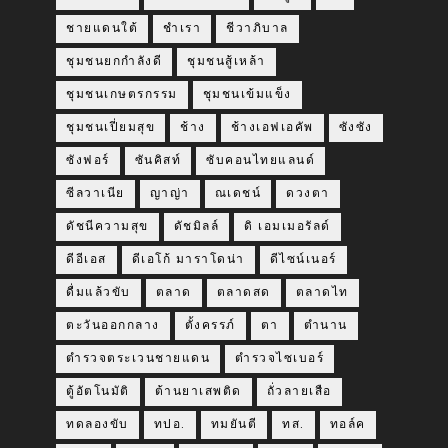
ชายแดนใต้
ชำเรา
ชีวาภิบาล
ชุมชนยกกำลังดี
ชุมชนสู้เหล้า
ชุมชนเกษตรกรรม
ชุมชนเข้มแข็ง
ชุมชนเปี่ยมสุข
ช้าง
ช้างเอฟเอคัพ
ซังซัง
ซังฟอร์
ซันคิสท์
ซับคอนไทยแลนด์
ซีลวาเนีย
ญาญ่า
ณเดชน์
ดวงตา
ดัชนีความสุข
ดัชมิลล์
ดิ เอมเมอรัลด์
ดีอีเอส
ดีเอโก้ มาราโดน่า
ดีไซน์เนอร์
ดื่มแล้วขับ
ตลาด
ตลาดสด
ตลาดไท
ตะวันออกกลาง
ตั้งครรภ์
ตา
ตำนาน
ตำรวจตระเวนชายแดน
ตำรวจไซเบอร์
ตู้อัตโนมัติ
ต้านยาเสพติด
ถั่วลายเสือ
ทดลองขับ
ทปอ.
ทมยันตี
ทส.
ทอล์ค