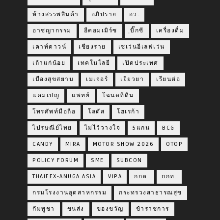
ห้างสรรพสินค้า
อภิปราย
อว.
อาชญากรรม
อีคอมเมิร์ซ
ฺบิ๊กซี
เครื่องดื่ม
เคาท์ดาวน์
เชียงราย
เซเว่นอีเลฟเว่น
เถ้าแก่น้อย
เทคโนโลยี
เปิดประเทศ
เมืองสุขสยาม
เมเจอร์
เยียวยา
เรียนต่อ
แคมเปญ
แพทย์
โฉนดที่ดิน
โทรศัพท์มือถือ
โลตัส
โฮเรก้า
ไปรษณีย์ไทย
ไม่ไว้วางใจ
5แกน
BCG
CANDY
MIRA
MOTOR SHOW 2026
OTOP
POLICY FORUM
SME
SUBCON
THAIFEX-ANUGA ASIA
VIPA
กกต.
กกท.
กรมโรงงานอุตสาหกรรม
กระทรวงสาธารณสุข
กัมพูชา
ขนส่ง
ของขวัญ
ข้าราชการ