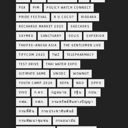
PEA
PIM
POLICY WATCH CONNECT
PRIDE FESTIVAL
R U COCO?
RIDDARA
RECHARGE MARKET 2025
SKECHERS
SKYMED
SANCTUARY
SOLIS
SUPERIOR
THAIFEX–ANUGA ASIA
THE GENTLEMEN LIVE
TIFFCOM 2025
TWZ
TELEPHARMACY
TEST DRIVE
THAI WATER EXPO
ULTIMATE GAME
UNODC
WOWNUT
YOUTH CAMP 2026
DEPA
NGO
OPPO
VIVO
ก.ตร.
กฎหมาย
กฐิน
กปน.
กฟผ.
กฟภ.
กรมทรัพย์สินทางปัญญา
กรมที่ดิน
กรมประชาสัมพันธ์
กรมพัฒนาชุมชน
กรมอนามัย