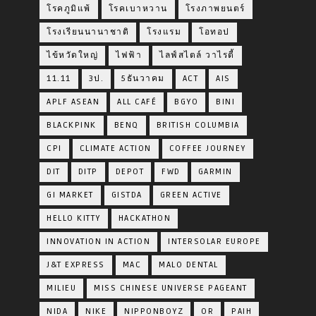
โรคภูมิแพ้
โรคเบาหวาน
โรงภาพยนตร์
โรงเรียนนานาชาติ
โรงแรม
โอทอป
ไข้หวัดใหญ่
ไฟฟ้า
ไลฟ์สไตล์ วาไรตี้
11.11
3ป.
5ธันวาคม
ACT
AIS
APLF ASEAN
ALL CAFÉ
BGYO
BINI
BLACKPINK
BENQ
BRITISH COLUMBIA
CPI
CLIMATE ACTION
COFFEE JOURNEY
DIT
DITP
DEPOT
FWD
GARMIN
GI MARKET
GISTDA
GREEN ACTIVE
HELLO KITTY
HACKATHON
INNOVATION IN ACTION
INTERSOLAR EUROPE
J&T EXPRESS
MAC
MALO DENTAL
MILIEU
MISS CHINESE UNIVERSE PAGEANT
NIDA
NIKE
NIPPONBOYZ
OR
PAIH