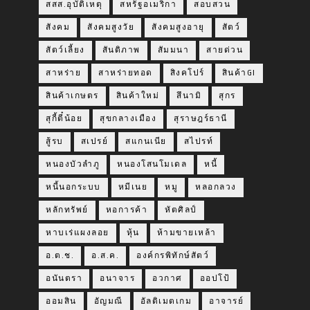
สสส.อุบัติเหตุ
สหรัฐอเมริกา
สอบสวน
สังคม
สังคมสูงวัย
สังคมสูงอายุ
สัตว์
สัตว์เลี้ยง
สันติภาพ
สัมมนา
สายด่วน
สาหร่าย
สาหร่ายทอด
สิงคโปร์
สินค้าGI
สินค้าเกษตร
สินค้าใหม่
สึนามิ
สุกร
สุกี้ตี๋น้อย
สุขกลางเมือง
สุราษฎร์ธานี
สู้รบ
สเปรย์
สแกนเนีย
สไปรท์
หนองบัวลำภู
หนองโสนโมเดล
หนี้
หนี้นอกระบบ
หมีเนย
หมู
หลอกลวง
หลักทรัพย์
หอการค้า
หัตศิลป์
หาบเร่แผงลอย
หุ้น
ห้ามขายเหล้า
อ.ต.ช.
อ.ส.ค.
องค์กรพิทักษ์สัตว์
อนันตรา
อนาจาร
อวกาศ
ออปโป้
ออมสิน
อัญมณี
อัลติเมตเกม
อาจารย์