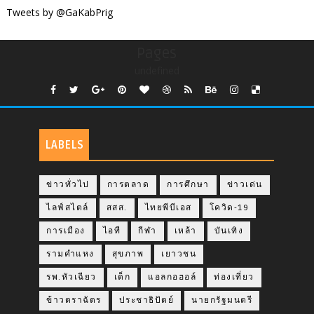
Tweets by @GaKabPrig
Pages
undefined
LABELS
ข่าวทั่วไป
การตลาด
การศึกษา
ข่าวเด่น
ไลฟ์สไตล์
สสส.
ไทยพีบีเอส
โควิด-19
การเมือง
ไอที
กีฬา
เหล้า
บันเทิง
รามคำแหง
สุขภาพ
เยาวชน
รพ.หัวเฉียว
เด็ก
แอลกอฮอล์
ท่องเที่ยว
ข้าวตราฉัตร
ประชาธิปัตย์
นายกรัฐมนตรี