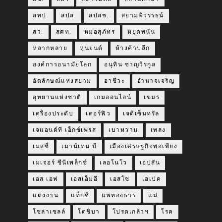
สทป.
สปส.
สปสช.
สยามพิวรรธน์
สว.
สศท.
หมอสุภัทร
หยุดพนัน
หลากหลาย
หุ่นยนต์
ห้างค้าปลีก
องค์การอนามัยโลก
อนุทิน ชาญวีรกูล
อัตลักษณ์แห่งสยาม
อาชีวะ
อำนาจเจริญ
อุทยานแห่งชาติ
เกมออนไลน์
เขมร
เครื่องประดับ
เคอร์ฟิว
เจดีเซ็นทรัล
เจแอนด์ที เอ็กซ์เพรส
เบาหวาน
เพลง
เมสซี่
เมาน์เท่น บี
เมืองเศรษฐกิจพอเพียง
เมเจอร์ ซีนีเพล็กซ์
เลอโนโว
เอปสัน
เอส เอฟ
เอสเอ็มอี
เอสโซ่
เอเปค
แต่งงาน
แท็กซี่
แพทองธาร
แม่
โซล่าเซลล์
โตชิบา
โปรดเกล้าฯ
โรค