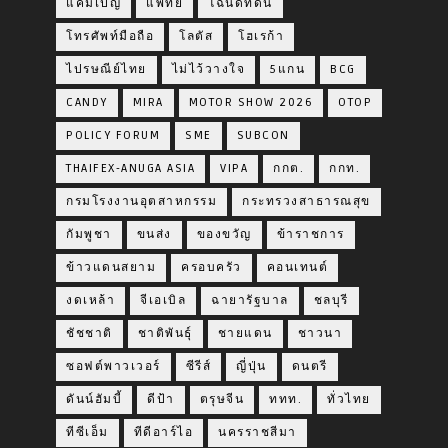
แคมเปญ
แพทย์
โฉนดที่ดิน
โทรศัพท์มือถือ
โลตัส
โฮเรก้า
ไปรษณีย์ไทย
ไม่ไว้วางใจ
5แกน
BCG
CANDY
MIRA
MOTOR SHOW 2026
OTOP
POLICY FORUM
SME
SUBCON
THAIFEX-ANUGA ASIA
VIPA
กกต.
กกท.
กรมโรงงานอุตสาหกรรม
กระทรวงสาธารณสุข
กัมพูชา
ขนส่ง
ของขวัญ
ข้าราชการ
ข้าวแดนสยาม
ครอบครัว
คอนเทนต์
งดเหล้า
จีเอเบิล
ฉายารัฐบาล
ชลบุรี
ชัชชาติ
ชาติพันธุ์
ชายแดน
ชาวนา
ซอฟต์พาวเวอร์
ซีรีส์
ญี่ปุ่น
ดนตรี
ดันน์ฮัมบี้
ดีป้า
ตรุษจีน
ททท.
ทั่วไทย
ทีซีเอ็ม
ทีดีอาร์ไอ
นครราชสีมา