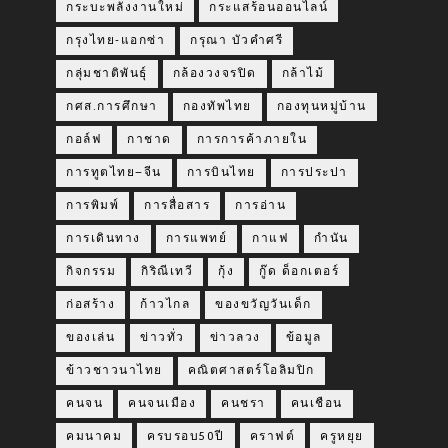
กระบะพลังงานใหม่
กระแสร้อนออนไลน์
กรุงไทย-แอกซ่า
กรุณา บัวคำศรี
กลุ่มชาติพันธุ์
กล้องวงจรปิด
กล้าไม้
กศส.การศึกษา
กองทัพไทย
กองทุนหมู่บ้าน
กอล์ฟ
กาชาด
การการค้าภายใน
การทูตไทย–จีน
การบินไทย
การประปา
การพิมพ์
การสื่อสาร
การอ่าน
การเดินทาง
การแพทย์
กาแฟ
กำนัน
กิจกรรม
กิริณีเทวี
กุ้ง
กู๊ด ด็อกเตอร์
ก่อสร้าง
ก้าวไกล
ของขวัญวันเด็ก
ของเล่น
ข่าวทั่ว
ข่าวลวง
ข้อมูล
ข้าวชาวนาไทย
คณิตศาสตร์โอลิมปิก
คนจน
คนจนเมือง
คนชรา
คนเชือน
คมนาคม
ครบรอบ50ปี
คราฟต์
ครูหยุย