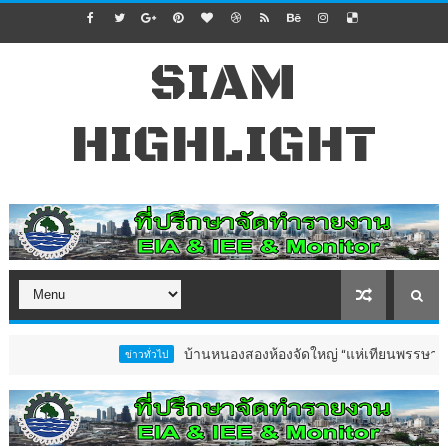
SIAM
HIGHLIGHT
บ้านหนองสองห้องจัดใหญ่ “แห่เทียนพรรษา–ผ้าป่าซาเ
ข่าวทั่วไป