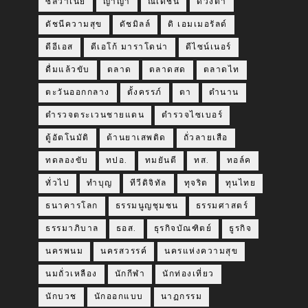
ซีลวาเนีย
ญาญ่า
ณเดชน์
ดวงตา
ดัชนีความสุข
ดัชมิลล์
ดิ เอมเมอรัลด์
ดีอีเอส
ดีเอโก้ มาราโดน่า
ดีไซน์เนอร์
ดื่มแล้วขับ
ตลาด
ตลาดสด
ตลาดไท
ตะวันออกกลาง
ตั้งครรภ์
ตา
ตำนาน
ตำรวจตระเวนชายแดน
ตำรวจไซเบอร์
ตู้อัตโนมัติ
ต้านยาเสพติด
ถั่วลายเสือ
ทดลองขับ
ทปอ.
ทมยันตี
ทส.
ทอล์ค
ทั่วไป
ทำบุญ
ทีวีดิจิทัล
ทุจริต
ทุนไทย
ธนาคารโลก
ธรรมนูญชุมชน
ธรรมศาสตร์
ธรรมาภิบาล
ธอส.
ธุรกิจบัณฑิตย์
ธูรกิจ
นครพนม
นครสวรรค์
นครแห่งความสุข
นมถั่วเหลือง
นักกีฬา
นักท่องเที่ยว
นักบวช
นักออกแบบ
นาฏกรรม