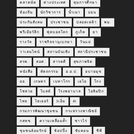
ตลาดนัด
ต่างประเทศ
ทุนการศึกษา
ท้องถิ่น
นักวิชาการ
น้ำเมา
บ่อน
ประกันสังคม
ประชาชน
ปลอดเหล้า
พม.
พรีเมียร์ลีก
ฟุตบอลโลก
ภูเก็ต
ยา
รางวัล
ราชกิจจานุเบกษา
วันแม่
วาเลนไทน์
สถานบันเทิง
สถานีประชาชน
สรพ.
สอศ.
สารคดี
สุขภาพจิต
หนังสือ
หัตถกรรม
อ.อ.ป.
อบายมุข
อย.
เกษตร
เบทาโกร
เอไอ
โกง
โชห่วย
โบลท์
โรงพยาบาล
โอลิมปิก
ไทย
ไฮเออร์
3เอ็ม
AI
กรมการพัฒนาชุมชน
กระทรวงพาณิชย์
กสทช.
ความเหลื่อมล้ำ
ชาวไร่
ชุมชนล้อมรักษ์
ช้อปปิ้ง
ซับคอน
ซีพี