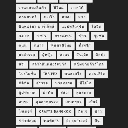
งานแสดงสินค้า
ปีใหม่
ภาคใต้
ภาพยนตร์
มะเร็ง
ศบค.
หวย
อินฟอร์มา มาร์เก็ตส์
แอปพลิเคชัน
โควิด
HAIER
ก.พ.ร.
การลงทุน
ข้าว
ชุมชน
ถนน
ทหาร
ทีมชาติไทย
น้ำพริก
ผลสำรวจ
ผู้หญิง
ละคร
วันเด็ก
ศิลปะ
สธ.
สลากกินแบ่งรัฐบาล
หญิงชายก้าวไกล
โปรโมชั่น
THAIFEX
คนละครึ่ง
คอนเสิร์ต
ดิจิทัล
ตำรวจ
นวัตกรรม
บีโอไอ
ผู้ประกาศ
ผ่าตัด
สสว.
สุขสยาม
อบรม
อุตสาหกรรม
เกษตรกร
เบียร์
ไรเดอร์
CRAFTS BANGKOK
กินเจ
ข่าว
ข่าวปลอม
คนพิการ
คิง เพาเวอร์
จีน