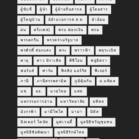
ผู้ขับขี่
ผู้นำ
ผู้ย้ายถิ่นสากล
ผู้โดยสาร
ผู้ใหญ่บ้าน
ผ้อำนวยการส.ส.ท.
ผ้าอ้อม
ฝน
ฝรั่งเศส}
พรบ.ฟอกเงิน
พรม
พรรคกรีน
พรรคร่วมรัฐบาล
พรศักดิ์ ส่องแสง
พระ
พราวฟ้า
พลุระเบิด
พายุ
พาว มิราเคิล
พีซีโฮม
ฟลูอิดรา
ฟอร์บส์
ฟาร์ม
ฟิลลิป มอร์ริส
ฟีเจอร์
ภาษี
ภาษีสรรพสามิต
ภูมิคุ้มกัน
ม.มหิดล
มช.
มธ.
มวยไทย
มสส.
มหกรรมการอ่าน
มหาวิทยาลัย
มหิดล
มังกรฟ้า
มามี่โพโค
มาม่า
มิดัส
มิสเตอร์ โดนัท
มูฟเวนดี้
มูลนิธิขวัญชุมชน
มูลนิธิชัยพัฒนา
มูลนิธิรักษ์ไทย