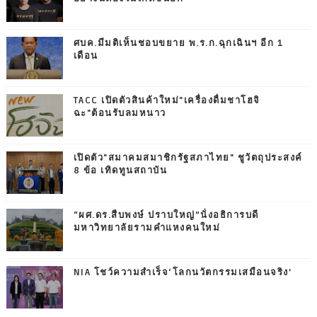
ศบค.มีมติเห็นชอบขยาย พ.ร.ก.ฉุกเฉินฯ อีก 1
เดือน
TACC เปิดตัวสินค้าใหม่"เครื่องดื่มชาโฮจิ
ฉะ"ต้อนรับลมหนาว
เปิดตัว"สมาคมสมาชิกรัฐสภาไทย" ชูวัตถุประสงค์
8 ข้อ เทิดทูนสถาบัน
“ผศ.ดร.สืบพงษ์ ปราบใหญ่”นั่งอธิการบดี
มหาวิทยาลัยรามคำแหงคนใหม่
NIA โชว์ความสำเร็จ‘โลกนวัตกรรมเสมือนจริง’