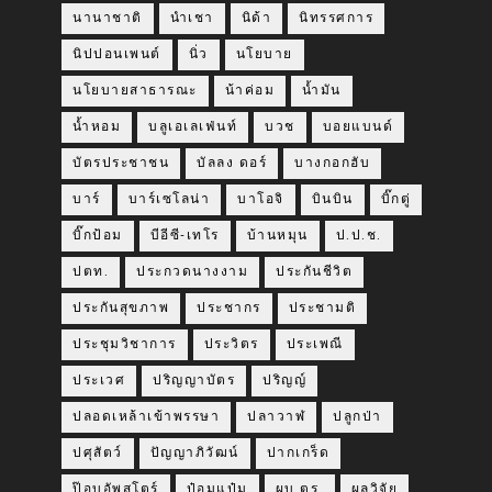
นานาชาติ
นำเชา
นิด้า
นิทรรศการ
นิปปอนเพนต์
นิ่ว
นโยบาย
นโยบายสาธารณะ
น้าค่อม
น้ำมัน
น้ำหอม
บลูเอเลเฟ่นท์
บวช
บอยแบนด์
บัตรประชาชน
บัลลง ดอร์
บางกอกฮับ
บาร์
บาร์เซโลน่า
บาโอจิ
บินบิน
บิ๊กตู่
บิ๊กป้อม
บีอีซี-เทโร
บ้านหมุน
ป.ป.ช.
ปตท.
ประกวดนางงาม
ประกันชีวิต
ประกันสุขภาพ
ประชากร
ประชามติ
ประชุมวิชาการ
ประวิตร
ประเพณี
ประเวศ
ปริญญาบัตร
ปริญญ์
ปลอดเหล้าเข้าพรรษา
ปลาวาฬ
ปลูกป่า
ปศุสัตว์
ปัญญาภิวัฒน์
ปากเกร็ด
ป๊อบอัพสโตร์
ป๋อมแป๋ม
ผบ.ตร.
ผลวิจัย