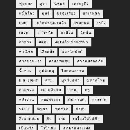
ฟุตบอล
สุรา
นิพนธ์
เศรษฐกิจ
แม็คโคร
บุหรี่
ปัจจัยเสี่ยง
ยาเสพติด
กสศ.
เครือข่ายงดเหล้า
ยานยนต์
ธุรกิจ
เสวนา
การพนัน
กาสิโน
วัคซีน
อาหาร
สคล.
งดเหล้าเข้าพรรษา
พาณิชย์
เลือกตั้ง
แมคโดนัลด์
ความรุนแรง
สาธารณสุข
ความปลอดภัย
น้ำท่วม
อุบัติเหตุ
ไอคอนสยาม
HIGHLIGHT
ครม.
บุหรี่ไฟฟ้า
มหาดไทย
สามารถ
เมาแล้วขับ
กทม.
ครู
พลังงาน
ลอยกระทง
สงกรานต์
แรงงาน
SACIT
กัญชา
ฟุตซอล
ยาสูบ
สิ่งแวดล้อม
สื่อ
เกม
เครื่องใช้ไฟฟ้า
เซ็นทรัล
โรบินสัน
คุกคามทางเพศ