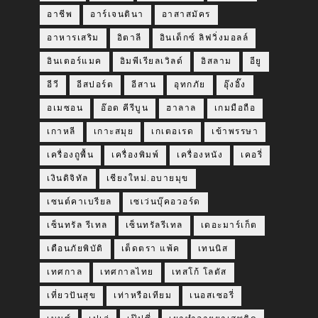
อาชีพ
อาร์เจนตินา
อาสาสมัคร
อาหารเสริม
อิตาลี
อินเด็กซ์ ลิฟวิ่งมอลล์
อินเตอร์แมค
อิมพีเรียลเวิลด์
อิสลาม
อียู
อีวี
อีสปอร์ต
อีสาน
อุทกภัย
อุ๊งอิ๊ง
อเมซอน
อ๊อด คีรีบูน
ฮาลาล
เกมมือถือ
เกาหลี
เกาะสมุย
เกเตอเรด
เข้าพรรษา
เครื่องถูพื้น
เครื่องพิมพ์
เครื่องหนัง
เคอรี่
เงินดิจิทัล
เชียงใหม่.อบายมุข
เซนต์คาเบรียล
เซเว่นบุ๊คอวอร์ด
เซ็นทรัล รีเทล
เซ็นทรัลรีเทล
เดอะมาร์เก็ต
เตือนภัยพิบัติ
เต็ดตรา แพ้ค
เทนนิส
เทศกาล
เทศกาลไทย
เทสโก้ โลตัส
เที่ยวปันสุข
เท่าหรือเทียม
เนอสเซอรี่