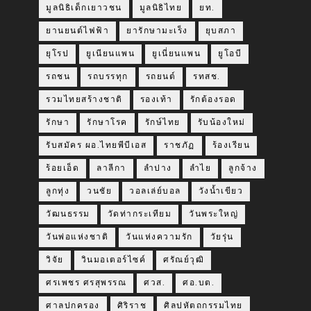
มูลนิธิเด็กเยาวชน
มูลนิธิไทย
ยท.
ยานยนต์ไฟฟ้า
ยารักษามะเร็ง
ยุบสภา
ยุโรป
ยูเนียนแพน
ยูเนี่ยนแพน
ยูโอบี
รถชน
รถบรรทุก
รถยนต์
รทสช.
รวมไทยสร้างชาติ
รองเท้า
รักต้องรอด
รักษา
รักษาโรค
รักษ์ไทย
รับน้องใหม่
รับสมัคร ผอ.ไทยพีบีเอส
ราชภัฏ
ร้องเรียน
ร้อยเอ็ด
ลาลีกา
ลำปาง
ลำไย
ลูกจ้าง
ลูกทุ่ง
วนชัย
วอลเล่ย์บอล
วังน้ำเขียว
วัฒนธรรม
วัดท่ากระเทียม
วันพระใหญ่
วันพ่อแห่งชาติ
วันแห่งความรัก
วัยรุ่น
วิจัย
วินมอเตอร์ไซค์
ศรัณย์วุฒิ
ศรเพชร ศรสุพรรณ
ศวส.
ศอ.บต.
ศาลปกครอง
ศิริราช
ศิลปหัตถกรรมไทย