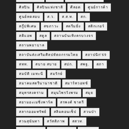
ศิลปิน
ศิลปินแห่งชาติ
ศีลอด
ศูนย์การค้า
ศูนย์ทดสอบ
ส.ว.
ส.ส.ท.
สก.
สกู๊ปพิเศษ
สขภาวะ
สตรีมมิ่ง
สติกเกอร์
สติแอพ
สตูล
สถานบันเทิงครบวงจร
สถานพยาบาล
สถาบันส่งเสริมศิลปหัตถกรรมไทย
สถาปนิก’69
สทท.
สบาย สบาย
สปก.
สพฐ.
สภา
สมบัติ เมทะนี
สมรักษ์
สมาคมสตรีนานาชาติ
สมาร์ทวอทช์
สมุทรสงคราม
สมุนไพรวังพรม
สมุย
สยามอะเมซิ่งพาร์ค
สรพงศ์ ชาตรี
สลากออมทรัพย์
สลิมคอนเซ็ป
สวนป่า
สวนสุนันทา
สวัสดิภาพ
สสวท.