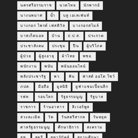
นครศรีธรรมราช
นวดไทย
นักพากย์
นางนพมาศ
น้ำ
บลู เอเลเฟ่นท์
บางกอก ไพรด์ เฟสติวัล
บางกอกสไมล์
บาสเก็ตบอล
บ้าน
ป.ป.ส.
ประกวด
ประชาสังคม
ประชุม
ปืน
ผู้บริโภค
ผู้ป่วย
ผู้สูงอายุ
ผ้าไทย
พชอ.
พนักงาน
พนัน
พนันออนไลน์
พลังประชารัฐ
พว.
ฟัน
ฟาสต์ ออโต โชว์
ภปค.
มือถือ
มูลนิธิ
ยูฟ่าแชมเปี้ยนลีก
รฟท.
รอบโลก
รัฐธรรมนูญ
รัฐบาล
ราชการ
ร้านอาหาร
ลิเวอร์พูล
ล่วงละเมิด
วัด
วันสตรีสากล
วันหยุด
ศาลรัฐธรรมนูญ
ศึกษาธิการ
สงคราม
สช.
สตรี
สตาร์บัคส์
สถานศึกษา