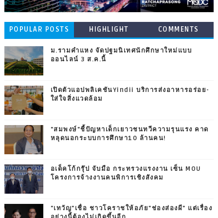
POPULAR POSTS
HIGHLIGHT
COMMENTS
ม.รามคำแหง จัดปฐมนิเทศนักศึกษาใหม่แบบ
ออนไลน์ 3 ส.ค.นี้
เปิดตัวแอปพลิเคชันYindii บริการส่งอาหารอร่อย-
ใส่ใจสิ่งแวดล้อม
"สมพงษ์"ชี้ปัญหาเด็กเยาวชนทวีความรุนแรง คาด
หลุดนอกระบบการศึกษา10 ล้านคน!
อเด็คโก้กรุ๊ป จับมือ กระทรวงแรงงาน เซ็น MOU
โครงการจ้างงานคนพิการเชิงสังคม
"เทวัญ"เชื่อ ชาวโคราชให้อภัย"ช่องส่องผี" แต่เรื่อง
อย่างนี้ต้องไม่เกิดขึ้นอีก