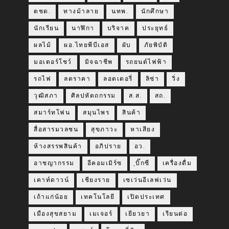
ตชด.
ทางม้าลาย
นทพ.
นักศึกษา
นักเรียน
นาฬิกา
บริจาค
ประยุทธ์
ผลไม้
ผอ.ไทยพีบีเอส
ผับ
ภัยพิบัติ
มอเตอร์โชว์
มิจฉาชีพ
รถยนต์ไฟฟ้า
รถไฟ
ลดราคา
ลอตเตอรี่
ลิซ่า
วิ่ง
วุฒิสภา
ศิลปหัตถกรรม
ส.ส.
สถ.
สมาร์ทโฟน
สมุนไพร
สินค้า
สื่อสารมวลชน
สุขภาวะ
หาเสียง
ห้างสรรพสินค้า
อภิปราย
อว.
อาชญากรรม
อีคอมเมิร์ซ
ฺบิ๊กซี
เครื่องดื่ม
เคาท์ดาวน์
เชียงราย
เซเว่นอีเลฟเว่น
เถ้าแก่น้อย
เทคโนโลยี
เปิดประเทศ
เมืองสุขสยาม
เมเจอร์
เยียวยา
เรียนต่อ