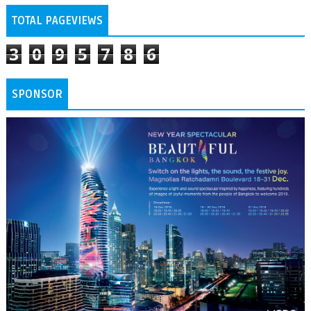
TOTAL PAGEVIEWS
3
0
9
5
7
8
6
SPONSOR