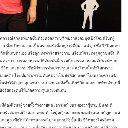
ณ์ล่าสุดที่เกิดขึ้นที่จังหวัดสระบุรี พบว่าสังคมมุ่งเป้าโจมตีไปที่ผู้
ยามที่จะรักษาความเป็นครอบครัวที่สมบูรณ์ที่มีพ่อ แม่ ลูก ซึ่ง วิธีคิดแบบ
ึ้นกับตัวเอง หรือลูก ทั้งทำร้ายร่างกาย หรือแม้กระทั่งลูกถูกข่มขืน ก็
ังคมด้วยว่า การหล่อหลอมวิธีคิดเช่นนี้ รวมถึงการหล่อหลอมทัศนคติชาย
าของชีวิต และความเชื่อที่ว่าการทำความรุนแรง ลงโทษนั้นทำไปเพราะ
ครัว โดยที่ผู้กระทำไม่ทันคิดว่าเป็นสิ่งที่ผิด แต่ทำไปเพราะความรัก
์นั้นทำให้ปัญหาลุกลาม บานปลายจนถึงขั้นเสียชีวิต และจากข่าวล่าสุดนี้
็นปัจจัยกระตุ้นให้เกิดความรุนแรงเช่นกัน
ะที่ต้องพึ่งพาผู้ชายทั้งร่างกายและอารมณ์ เขามองว่าผู้ชายเป็นคนดี
รอบครัวสมบูรณ์จึงต้องอดทน ทำให้ผู้หญิงหลายคนยอมจำนนต่อปัญหา แต่
 และลูก เพื่อไม่ให้สถานการณ์บานปลายถึงขั้นเสียชีวิตของใครก็ตาม
ือจากหน่วยงานต่างๆ ทั้งรัฐ และภาคประชาชนอยู่ แต่อีกปัญหาคือการ