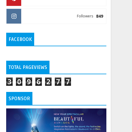
849
Followers
FACEBOOK
TOTAL PAGEVIEWS
3
0
9
6
2
7
7
SPONSOR