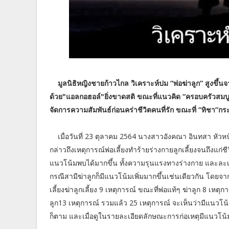
มูลนิธิหญิงชายก้าวไกล วิเคราะห์ปม “พ่อฆ่าลูก” สูงขึ้นจ
ด้วย"แอลกอฮอล์"ยิ่งขาดสติ ขณะที่แนวคิด “ครอบครัวสม
จัดการความสัมพันธ์ก่อนคร่าชีวิตคนที่รัก ขณะที่ “ทิชา”ก
เมื่อวันที่ 23 ตุลาคม 2564 นางสาวอังคณา อินทสา หัว
กล่าวถึงเหตุการณ์พ่อเลี้ยงทำร้ายร่างกายลูกเลี้ยงจนถึงแก
แนวโน้มพบได้มากขึ้น ทั้งความรุนแรงทางร่างกาย และล
กรณีสามีฆ่าลูกก็มีแนวโน้มเพิ่มมากขึ้นเช่นเดียวกัน โดยจาก
เลี้ยงฆ่าลูกเลี้ยง 9 เหตุการณ์ ขณะที่พ่อแท้ๆ ฆ่าลูก 8 เหตุก
ลูก13 เหตุการณ์ รวมแล้ว 25 เหตุการณ์ จะเห็นว่ามีแนวโน้มเพ
ก็ตาม และเมื่อดูในรายละเอียดลักษณะการก่อเหตุมีแนวโน้ม