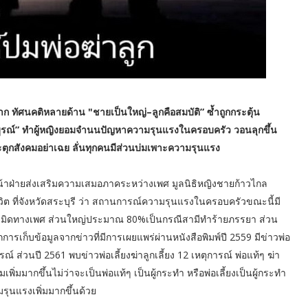
าก ทัศนคติหลายด้าน "ชายเป็นใหญ่–ลูกคือสมบัติ” ซ้ำถูกกระตุ้น
บูรณ์” ทำผู้หญิงยอมจำนนปัญหาความรุนแรงในครอบครัว วอนลุกขึ้น
ระตุกสังคมอย่าเฉย ลั่นทุกคนมีส่วนบ่มเพาะความรุนแรง
หน้าฝ่ายส่งเสริมความเสมอภาคระหว่างเพศ มูลนิธิหญิงชายก้าวไกล
่ชีวิต ที่จังหวัดสระบุรี ว่า สถานการณ์ความรุนแรงในครอบครัวขณะนี้มี
ะเมิดทางเพศ ส่วนใหญ่ประมาณ 80%เป็นกรณีสามีทำร้ายภรรยา ส่วน
การเก็บข้อมูลจากข่าวที่มีการเผยแพร่ผ่านหนังสือพิมพ์ปี 2559 มีข่าวพ่อ
ารณ์ ส่วนปี 2561 พบข่าวพ่อเลี้ยงฆ่าลูกเลี้ยง 12 เหตุการณ์ พ่อแท้ๆ ฆ่า
ิ่มมากขึ้นไม่ว่าจะเป็นพ่อแท้ๆ เป็นผู้กระทำ หรือพ่อเลี้ยงเป็นผู้กระทำ
รุนแรงเพิ่มมากขึ้นด้วย