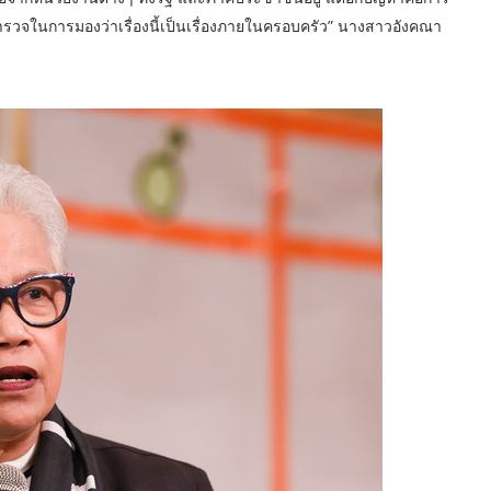
รวจในการมองว่าเรื่องนี้เป็นเรื่องภายในครอบครัว” นางสาวอังคณา