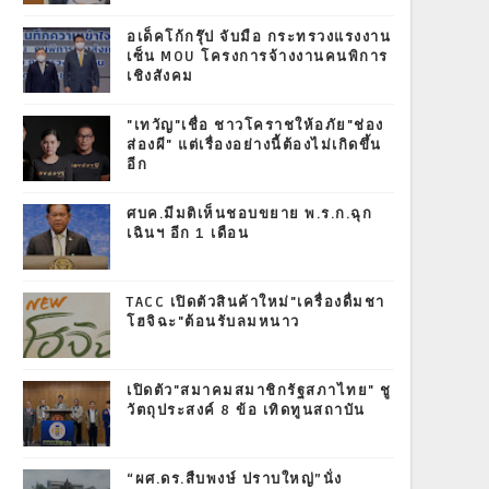
อเด็คโก้กรุ๊ป จับมือ กระทรวงแรงงาน
เซ็น MOU โครงการจ้างงานคนพิการ
เชิงสังคม
"เทวัญ"เชื่อ ชาวโคราชให้อภัย"ช่อง
ส่องผี" แต่เรื่องอย่างนี้ต้องไม่เกิดขึ้น
อีก
ศบค.มีมติเห็นชอบขยาย พ.ร.ก.ฉุก
เฉินฯ อีก 1 เดือน
TACC เปิดตัวสินค้าใหม่"เครื่องดื่มชา
โฮจิฉะ"ต้อนรับลมหนาว
เปิดตัว"สมาคมสมาชิกรัฐสภาไทย" ชู
วัตถุประสงค์ 8 ข้อ เทิดทูนสถาบัน
“ผศ.ดร.สืบพงษ์ ปราบใหญ่”นั่ง