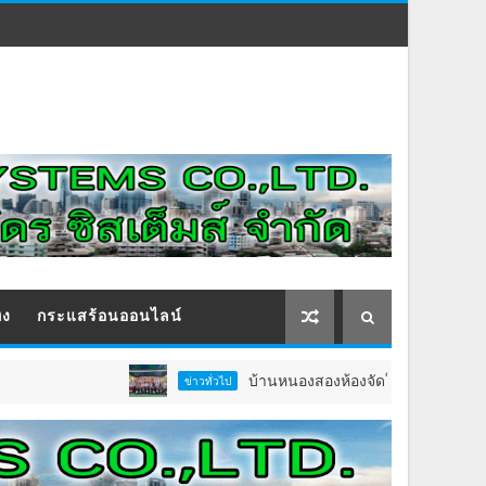
ิง
กระแสร้อนออนไลน์
บ้านหนองสองห้องจัดใหญ่ “แห่เทียนพรรษา–ผ้าป่า
ข่าวทั่วไป