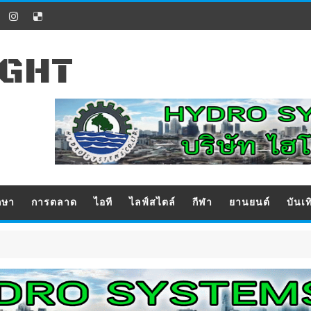
IGHT
กษา
การตลาด
ไอที
ไลฟ์สไตล์
กีฬา
ยานยนต์
บันเท