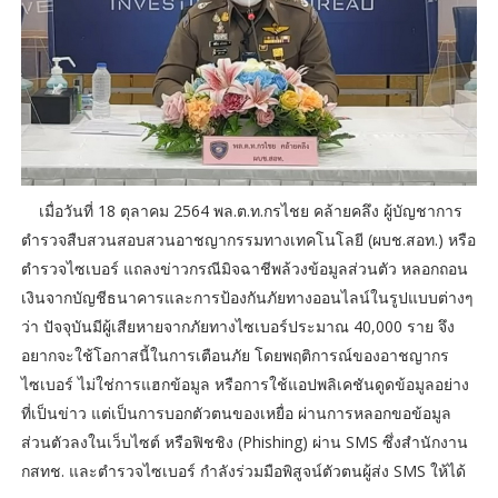
เมื่อวันที่ 18 ตุลาคม 2564 พล.ต.ท.กรไชย คล้ายคลึง ผู้บัญชาการ
ตำรวจสืบสวนสอบสวนอาชญากรรมทางเทคโนโลยี (ผบช.สอท.) หรือ
ตำรวจไซเบอร์ แถลงข่าวกรณีมิจฉาชีพล้วงข้อมูลส่วนตัว หลอกถอน
เงินจากบัญชีธนาคารและการป้องกันภัยทางออนไลน์ในรูปแบบต่างๆ
ว่า ปัจจุบันมีผู้เสียหายจากภัยทางไซเบอร์ประมาณ 40,000 ราย จึง
อยากจะใช้โอกาสนี้ในการเตือนภัย โดยพฤติการณ์ของอาชญากร
ไซเบอร์ ไม่ใช่การแฮกข้อมูล หรือการใช้แอปพลิเคชันดูดข้อมูลอย่าง
ที่เป็นข่าว แต่เป็นการบอกตัวตนของเหยื่อ ผ่านการหลอกขอข้อมูล
ส่วนตัวลงในเว็บไซต์ หรือฟิชชิง (Phishing) ผ่าน SMS ซึ่งสำนักงาน
กสทช. และตำรวจไซเบอร์ กำลังร่วมมือพิสูจน์ตัวตนผู้ส่ง SMS ให้ได้