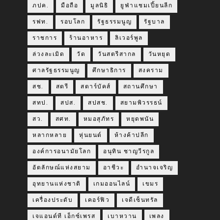
ภปค.
มือถือ
มูลนิธิ
ยูฟ่าแชมเปี้ยนลีก
รฟท.
รอบโลก
รัฐธรรมนูญ
รัฐบาล
ราชการ
ร้านอาหาร
ลิเวอร์พูล
ล่วงละเมิด
วัด
วันสตรีสากล
วันหยุด
ศาลรัฐธรรมนูญ
ศึกษาธิการ
สงคราม
สช.
สตรี
สตาร์บัคส์
สถานศึกษา
สทป.
สปส.
สปสช.
สยามพิวรรธน์
สว.
สศท.
หมอสุภัทร
หยุดพนัน
หลากหลาย
หุ่นยนต์
ห้างค้าปลีก
องค์การอนามัยโลก
อนุทิน ชาญวีรกูล
อัตลักษณ์แห่งสยาม
อาชีวะ
อำนาจเจริญ
อุทยานแห่งชาติ
เกมออนไลน์
เขมร
เครื่องประดับ
เคอร์ฟิว
เจดีเซ็นทรัล
เจแอนด์ที เอ็กซ์เพรส
เบาหวาน
เพลง