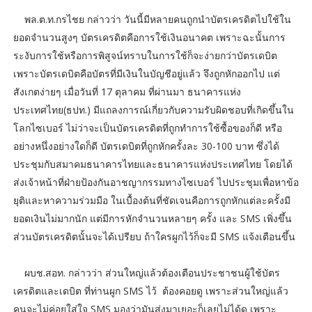
พล.ต.ท.กรไชย กล่าวว่า วันนี้มีหลายคนถูกนำบัตรเครดิตไปใช้ใน
ยอดจำนวนสูงๆ บัตรเครดิตคือการใช้เงินอนาคต เพราะฉะนั้นการ
ระงับการใช้หรือการพิสูจน์ทราบในการใช้ก็จะง่ายกว่าบัตรเดบิต
เพราะบัตรเดบิตคือบัตรที่มีเงินในบัญชีอยู่แล้ว จึงถูกหักออกไป แต่
สังเกตง่ายๆ เมื่อวันที่ 17 ตุลาคม ที่ผ่านมา ธนาคารแห่ง
ประเทศไทย(ธปท.) มีแถลงการณ์เกี่ยวกับความรับผิดชอบที่เกิดขึ้นใน
โลกไซเบอร์ ไม่ว่าจะเป็นบัตรเครดิตที่ถูกทำการใช้ซื้อของก็ดี หรือ
อย่างหนึ่งอย่างใดก็ดี บัตรเดบิตที่ถูกหักครั้งละ 30-100 บาท ซึ่งได้
ประชุมกับสมาคมธนาคารไทยและธนาคารแห่งประเทศไทย โดยได้
ส่งเจ้าหน้าที่ฝ่ายป้องกันอาชญากรรมทางไซเบอร์ ไปประชุมเพื่อหาข้อ
ยุติและหาความร่วมมือ ในเบื้องต้นที่ชัดเจนคือการถูกหักแต่ละครั้งมี
ยอดเงินไม่มากนัก แต่มีการหักจำนวนหลายๆ ครั้ง และ SMS เพิ่งขึ้น
ส่วนบัตรเครดิตนั้นจะได้เปรียบ ถ้าใครผูกไว้ก็จะมี SMS แจ้งเตือนขึ้น
ผบช.สอท. กล่าวว่า ส่วนใหญ่แล้วต้องเตือนประชาชนผู้ใช้บัตร
เครดิตและเดบิต ที่ท่านผูก SMS ไว้ ต้องคอยดู เพราะส่วนใหญ่แล้ว
คนจะไม่ค่อยใส่ใจ SMS มองว่ามันส่งมาเยอะก็เลยไม่ได้ดู เพราะ