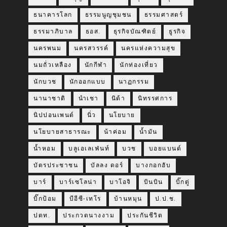
ธนาคารโลก
ธรรมนูญชุมชน
ธรรมศาสตร์
ธรรมาภิบาล
ธอส.
ธุรกิจบัณฑิตย์
ธูรกิจ
นครพนม
นครสวรรค์
นครแห่งความสุข
นมถั่วเหลือง
นักกีฬา
นักท่องเที่ยว
นักบวช
นักออกแบบ
นาฏกรรม
นานาชาติ
นำเชา
นิด้า
นิทรรศการ
นิปปอนเพนต์
นิ่ว
นโยบาย
นโยบายสาธารณะ
น้าค่อม
น้ำมัน
น้ำหอม
บลูเอเลเฟ่นท์
บวช
บอยแบนด์
บัตรประชาชน
บัลลง ดอร์
บางกอกฮับ
บาร์
บาร์เซโลน่า
บาโอจิ
บินบิน
บิ๊กตู่
บิ๊กป้อม
บีอีซี-เทโร
บ้านหมุน
ป.ป.ช.
ปตท.
ประกวดนางงาม
ประกันชีวิต