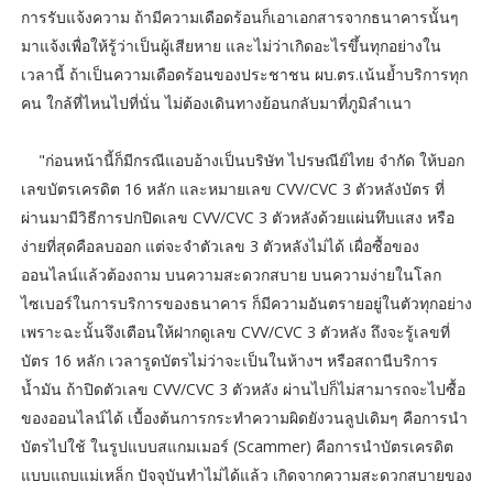
การรับแจ้งความ ถ้ามีความเดือดร้อนก็เอาเอกสารจากธนาคารนั้นๆ
มาแจ้งเพื่อให้รู้ว่าเป็นผู้เสียหาย และไม่ว่าเกิดอะไรขึ้นทุกอย่างใน
เวลานี้ ถ้าเป็นความเดือดร้อนของประชาชน ผบ.ตร.เน้นย้ำบริการทุก
คน ใกล้ที่ไหนไปที่นั่น ไม่ต้องเดินทางย้อนกลับมาที่ภูมิลำเนา
"ก่อนหน้านี้ก็มีกรณีแอบอ้างเป็นบริษัท ไปรษณีย์ไทย จำกัด ให้บอก
เลขบัตรเครดิต 16 หลัก และหมายเลข CVV/CVC 3 ตัวหลังบัตร ที่
ผ่านมามีวิธีการปกปิดเลข CVV/CVC 3 ตัวหลังด้วยแผ่นทึบแสง หรือ
ง่ายที่สุดคือลบออก แต่จะจำตัวเลข 3 ตัวหลังไม่ได้ เผื่อซื้อของ
ออนไลน์แล้วต้องถาม บนความสะดวกสบาย บนความง่ายในโลก
ไซเบอร์ในการบริการของธนาคาร ก็มีความอันตรายอยู่ในตัวทุกอย่าง
เพราะฉะนั้นจึงเตือนให้ฝากดูเลข CVV/CVC 3 ตัวหลัง ถึงจะรู้เลขที่
บัตร 16 หลัก เวลารูดบัตรไม่ว่าจะเป็นในห้างฯ หรือสถานีบริการ
น้ำมัน ถ้าปิดตัวเลข CVV/CVC 3 ตัวหลัง ผ่านไปก็ไม่สามารถจะไปซื้อ
ของออนไลน์ได้ เบื้องต้นการกระทำความผิดยังวนลูปเดิมๆ คือการนำ
บัตรไปใช้ ในรูปแบบสแกมเมอร์ (Scammer) คือการนำบัตรเครดิต
แบบแถบแม่เหล็ก ปัจจุบันทำไม่ได้แล้ว เกิดจากความสะดวกสบายของ