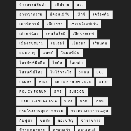
ห้างสรรพสินค้า
อภิปราย
อว.
อาชญากรรม
อีคอมเมิร์ซ
ฺบิ๊กซี
เครื่องดื่ม
เคาท์ดาวน์
เชียงราย
เซเว่นอีเลฟเว่น
เถ้าแก่น้อย
เทคโนโลยี
เปิดประเทศ
เมืองสุขสยาม
เมเจอร์
เยียวยา
เรียนต่อ
แคมเปญ
แพทย์
โฉนดที่ดิน
โทรศัพท์มือถือ
โลตัส
โฮเรก้า
ไปรษณีย์ไทย
ไม่ไว้วางใจ
5แกน
BCG
CANDY
MIRA
MOTOR SHOW 2026
OTOP
POLICY FORUM
SME
SUBCON
THAIFEX-ANUGA ASIA
VIPA
กกต.
กกท.
กรมโรงงานอุตสาหกรรม
กระทรวงสาธารณสุข
กัมพูชา
ขนส่ง
ของขวัญ
ข้าราชการ
ข้าวแดนสยาม
ครอบครัว
คอนเทนต์