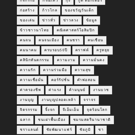
กิจกรรม
กิริณีเทวี
กุ้ง
กู๊ด ด็อกเตอร์
ก่อสร้าง
ก้าวไกล
ของขวัญวันเด็ก
ของเล่น
ข่าวทั่ว
ข่าวลวง
ข้อมูล
ข้าวชาวนาไทย
คณิตศาสตร์โอลิมปิก
คนจน
คนจนเมือง
คนชรา
คนเชือน
คมนาคม
ครบรอบ50ปี
คราฟต์
ครูหยุย
คลินิกทันตกรรม
ความงาม
ความมั่นคง
ความรัก
ความร่วมมือ
ความสุข
ความเชื่อมั่น
คอร์รัปชั่น
คำพ่อสอน
ค่าครองชีพ
ค่าแรง
ค้ามนุษย์
งานบวช
งานบุญ
งานบุญปลอดเหล้า
จราจร
จิตรกรรม
จิ้งจก
จีเอ็มเอ็ม
จุดร้อนโลก
ฉลาก
ชนเผ่าพื้นเมือง
ชมรมสตรีนานาชาติ
ชราแลนด์
ชัยพัฒนาแฟร์
ชัยภูมิ
ชา