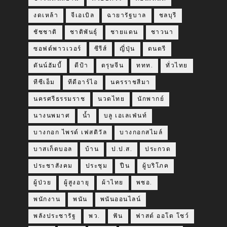
งดเหล้า
จีเอเบิล
ฉายารัฐบาล
ชลบุรี
ชัชชาติ
ชาติพันธุ์
ชายแดน
ชาวนา
ซอฟต์พาวเวอร์
ซีรีส์
ญี่ปุ่น
ดนตรี
ดันน์ฮัมบี้
ดีป้า
ตรุษจีน
ททท.
ทั่วไทย
ทีซีเอ็ม
ทีดีอาร์ไอ
นครราชสีมา
นครศรีธรรมราช
นวดไทย
นักพากย์
นางนพมาศ
น้ำ
บลู เอเลเฟ่นท์
บางกอก ไพรด์ เฟสติวัล
บางกอกสไมล์
บาสเก็ตบอล
บ้าน
ป.ป.ส.
ประกวด
ประชาสังคม
ประชุม
ปืน
ผู้บริโภค
ผู้ป่วย
ผู้สูงอายุ
ผ้าไทย
พชอ.
พนักงาน
พนัน
พนันออนไลน์
พลังประชารัฐ
พว.
ฟัน
ฟาสต์ ออโต โชว์