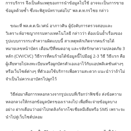
การบริการ จึงเป็นต้นเหตุของการนำข้อมูลไปใช้ อาจจะเป็นการขาย
ข้อมูลด้วยซ้ำ ซึ่งจะพิสูจน์ทราบต่อไป" พล.ต.ท.กรไชย กล่าว
ขณะที่
พล.ต.ต.นิเวศน์ อาภาวศิน ผู้บังคับการตรวจสอบและ
วิเคราะห์อาชญากรรมทางเทคโนโลยี กล่าวว่า ต้องเน้นย้ำเรื่องของ
รูปแบบการกระทำความผิดแบบนี้ สาเหตุหลักเกิดจากคนร้ายได้
หมายเลขหน้าบัตร เดือน/ปีที่หมดอายุ และรหัสรักษาความปลอดภัย 3
หลัก (CVV/CVC) วิธีการที่คนร้ายได้ข้อมูลนี้ไปมีอยู่ 2-3 วิธี วิธีแรก คือ
ผู้เสียหายไปลงทะเบียนหรือผูกบัตรตัวเองเอาไว้กับแอปพลิเคชันต่างๆ
หรือเว็บไซต์ต่างๆ ที่ตัวเองใช้บริการเพื่อความสะดวก แนะนำว่าถ้าไม่
จำเป็นไม่ควรเอาบัตรไปผูกไว้
วิธีต่อมาคือการหลอกลวงจากรูปแบบที่เรียกว่าฟิชชิ่ง ส่งข้อความ
หลอกลวงให้กรอกข้อมูลบัตรของเราลงไป เพื่อที่จะจ่ายข้อมูลบาง
อย่าง ฝากเตือนว่าอย่าไปกดลิงก์จากโซเชียลมีเดียหรือ SMS เพราะจะ
นำไปสู่เว็บไซต์ปลอม