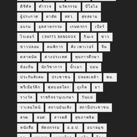
ดิจิทัล
ตำรวจ
นวัตกรรม
บีโอไอ
ผู้ประกาศ
ผ่าตัด
สสว.
สุขสยาม
อบรม
อุตสาหกรรม
เกษตรกร
เบียร์
ไรเดอร์
CRAFTS BANGKOK
กินเจ
ข่าว
ข่าวปลอม
คนพิการ
คิง เพาเวอร์
จีน
ตลาดนัด
ต่างประเทศ
ทุนการศึกษา
ท้องถิ่น
นักวิชาการ
น้ำเมา
บ่อน
ประกันสังคม
ประชาชน
ปลอดเหล้า
พม.
พรีเมียร์ลีก
ฟุตบอลโลก
ภูเก็ต
ยา
รางวัล
ราชกิจจานุเบกษา
วันแม่
วาเลนไทน์
สถานบันเทิง
สถานีประชาชน
สรพ.
สอศ.
สารคดี
สุขภาพจิต
หนังสือ
หัตถกรรม
อ.อ.ป.
อบายมุข