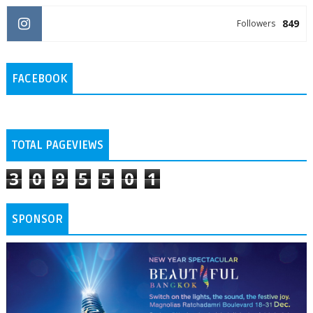
849
Followers
FACEBOOK
TOTAL PAGEVIEWS
3
0
9
5
5
0
1
SPONSOR