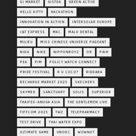
GI MARKET
GISTDA
GREEN ACTIVE
HELLO KITTY
HACKATHON
INNOVATION IN ACTION
INTERSOLAR EUROPE
J&T EXPRESS
MAC
MALO DENTAL
MILIEU
MISS CHINESE UNIVERSE PAGEANT
NIDA
NIKE
NIPPONBOYZ
OR
PAIH
PEA
PIM
POLICY WATCH CONNECT
PRIDE FESTIVAL
R U COCO?
RIDDARA
RECHARGE MARKET 2025
SKECHERS
SKYMED
SANCTUARY
SOLIS
SUPERIOR
THAIFEX–ANUGA ASIA
THE GENTLEMEN LIVE
TIFFCOM 2025
TWZ
TELEPHARMACY
TEST DRIVE
THAI WATER EXPO
ULTIMATE GAME
UNODC
WOWNUT