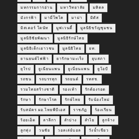
มหกรรมการอ่าน
มหาวิทยาลัย
มหิดล
มังกรฟ้า
มามี่โพโค
มาม่า
มิดัส
มิสเตอร์ โดนัท
มูฟเวนดี้
มูลนิธิขวัญชุมชน
มูลนิธิชัยพัฒนา
มูลนิธิรักษ์ไทย
มูลนิธิเด็กเยาวชน
มูลนิธิไทย
ยท.
ยานยนต์ไฟฟ้า
ยารักษามะเร็ง
ยุบสภา
ยุโรป
ยูเนียนแพน
ยูเนี่ยนแพน
ยูโอบี
รถชน
รถบรรทุก
รถยนต์
รทสช.
รวมไทยสร้างชาติ
รองเท้า
รักต้องรอด
รักษา
รักษาโรค
รักษ์ไทย
รับน้องใหม่
รับสมัคร ผอ.ไทยพีบีเอส
ราชภัฏ
ร้องเรียน
ร้อยเอ็ด
ลาลีกา
ลำปาง
ลำไย
ลูกจ้าง
ลูกทุ่ง
วนชัย
วอลเล่ย์บอล
วังน้ำเขียว