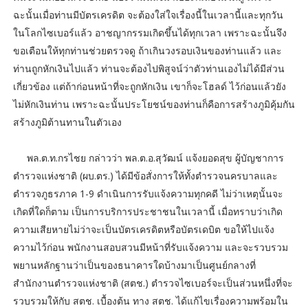
ฉะนั้นเมื่อท่านมีบัตรเครดิต จะต้องใส่ใจเรื่องนี้ในเวลานี้และทุกวัน
ในโลกไซเบอร์แล้ว อาชญากรรมเกิดขึ้นได้ทุกเวลา เพราะฉะนั้นจึง
ขอเตือนให้ทุกท่านช่วยตรวจดู ถ้าเกินวงรอบเงินของท่านแล้ว และ
ท่านถูกหักเงินไปแล้ว ท่านจะต้องไปพิสูจน์ว่าตัวท่านเองไม่ได้มีส่วน
เกี่ยวข้อง แต่ถ้าก่อนหน้าที่จะถูกหักเงิน เขาก็จะโฮลด์ ไว้ก่อนแล้วยัง
ไม่หักเงินท่าน เพราะฉะนั้นประโยชน์ของท่านก็คือการสร้างภูมิคุ้มกัน
สร้างภูมิต้านทานในตัวเอง
พล.ต.ท.กรไชย กล่าวว่า พล.ต.อ.สุวัฒน์ แจ้งยอดสุข ผู้บัญชาการ
ตำรวจแห่งชาติ (ผบ.ตร.) ได้มีข้อสั่งการให้ทั้งตำรวจนครบาลและ
ตำรวจภูธรภาค 1-9 ดำเนินการรับแจ้งความทุกคดี ไม่ว่าเหตุนั้นจะ
เกิดที่ใดก็ตาม เป็นการบริการประชาชนในเวลานี้ เมื่อทราบว่าเกิด
ความเสียหายไม่ว่าจะเป็นบัตรเครดิตหรือบัตรเดบิต ขอให้ไปแจ้ง
ความไว้ก่อน พนักงานสอบสวนมีหน้าที่รับแจ้งความ และจะรวบรวม
พยานหลักฐานว่าเป็นของธนาคารใดบ้างมาเป็นศูนย์กลางที่
สำนักงานตำรวจแห่งชาติ (สตช.) ตำรวจไซเบอร์จะเป็นส่วนหนึ่งที่จะ
รวบรวมให้กับ สตช. เบื้องต้น ทาง สตช. ได้แก้ไขเรื่องความพร้อมใน