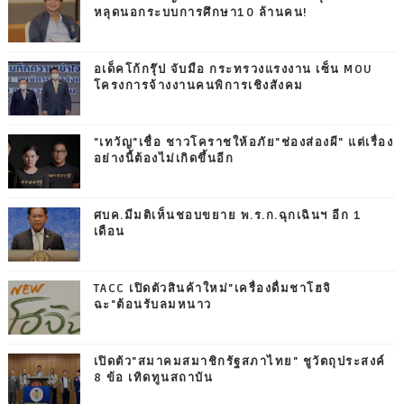
หลุดนอกระบบการศึกษา10 ล้านคน!
อเด็คโก้กรุ๊ป จับมือ กระทรวงแรงงาน เซ็น MOU
โครงการจ้างงานคนพิการเชิงสังคม
"เทวัญ"เชื่อ ชาวโคราชให้อภัย"ช่องส่องผี" แต่เรื่อง
อย่างนี้ต้องไม่เกิดขึ้นอีก
ศบค.มีมติเห็นชอบขยาย พ.ร.ก.ฉุกเฉินฯ อีก 1
เดือน
TACC เปิดตัวสินค้าใหม่"เครื่องดื่มชาโฮจิ
ฉะ"ต้อนรับลมหนาว
เปิดตัว"สมาคมสมาชิกรัฐสภาไทย" ชูวัตถุประสงค์
8 ข้อ เทิดทูนสถาบัน