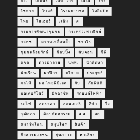
อย.
เกษตร
เบทาโกร
เอไอ
โกง
โชห่วย
โบลท์
โรงพยาบาล
โอลิมปิก
ไทย
ไฮเออร์
3เอ็ม
AI
กรมการพัฒนาชุมชน
กระทรวงพาณิชย์
กสทช.
ความเหลื่อมล้ำ
ชาวไร่
ชุมชนล้อมรักษ์
ช้อปปิ้ง
ซับคอน
ซีพี
ตชด.
ทางม้าลาย
นทพ.
นักศึกษา
นักเรียน
นาฬิกา
บริจาค
ประยุทธ์
ผลไม้
ผอ.ไทยพีบีเอส
ผับ
ภัยพิบัติ
มอเตอร์โชว์
มิจฉาชีพ
รถยนต์ไฟฟ้า
รถไฟ
ลดราคา
ลอตเตอรี่
ลิซ่า
วิ่ง
วุฒิสภา
ศิลปหัตถกรรม
ส.ส.
สถ.
สมาร์ทโฟน
สมุนไพร
สินค้า
สื่อสารมวลชน
สุขภาวะ
หาเสียง