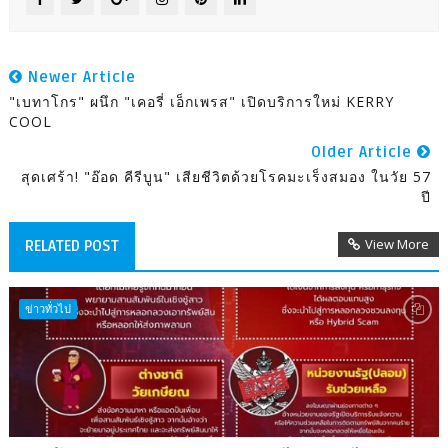
Newer Article
"เบทาโกร" ผนึก "เคอรี่ เอ็กเพรส" เปิดบริการใหม่ KERRY
COOL
Older Article
สุดเศร้า! "อ๊อด คีรีบูน" เสียชีวิตด้วยโรคมะเร็งสมอง ในวัย 57
ปี
View More
RELATED POST
ข่าวทั่วไป