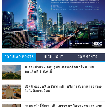
POPULAR POSTS
HIGHLIGHT
COMMENTS
ม.รามคำแหง จัดปฐมนิเทศนักศึกษาใหม่แบบ
ออนไลน์ 3 ส.ค.นี้
เปิดตัวแอปพลิเคชันYindii บริการส่งอาหารอร่อย-
ใส่ใจสิ่งแวดล้อม
"สมพงษ์"ชี้ปัญหาเด็กเยาวชนทวีความรุนแรง คาด