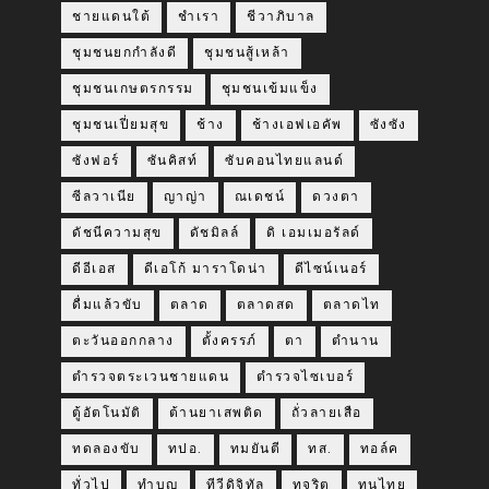
ชายแดนใต้
ชำเรา
ชีวาภิบาล
ชุมชนยกกำลังดี
ชุมชนสู้เหล้า
ชุมชนเกษตรกรรม
ชุมชนเข้มแข็ง
ชุมชนเปี่ยมสุข
ช้าง
ช้างเอฟเอคัพ
ซังซัง
ซังฟอร์
ซันคิสท์
ซับคอนไทยแลนด์
ซีลวาเนีย
ญาญ่า
ณเดชน์
ดวงตา
ดัชนีความสุข
ดัชมิลล์
ดิ เอมเมอรัลด์
ดีอีเอส
ดีเอโก้ มาราโดน่า
ดีไซน์เนอร์
ดื่มแล้วขับ
ตลาด
ตลาดสด
ตลาดไท
ตะวันออกกลาง
ตั้งครรภ์
ตา
ตำนาน
ตำรวจตระเวนชายแดน
ตำรวจไซเบอร์
ตู้อัตโนมัติ
ต้านยาเสพติด
ถั่วลายเสือ
ทดลองขับ
ทปอ.
ทมยันตี
ทส.
ทอล์ค
ทั่วไป
ทำบุญ
ทีวีดิจิทัล
ทุจริต
ทุนไทย