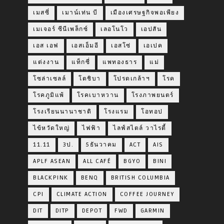
เมสซี่
เมาน์เท่น บี
เมืองเศรษฐกิจพอเพียง
เมเจอร์ ซีนีเพล็กซ์
เลอโนโว
เอปสัน
เอส เอฟ
เอสเอ็มอี
เอสโซ่
เอเปค
แต่งงาน
แท็กซี่
แพทองธาร
แม่
โซล่าเซลล์
โตชิบา
โปรดเกล้าฯ
โรค
โรคภูมิแพ้
โรคเบาหวาน
โรงภาพยนตร์
โรงเรียนนานาชาติ
โรงแรม
โอทอป
ไข้หวัดใหญ่
ไฟฟ้า
ไลฟ์สไตล์ วาไรตี้
11.11
3ป.
5ธันวาคม
ACT
AIS
APLF ASEAN
ALL CAFÉ
BGYO
BINI
BLACKPINK
BENQ
BRITISH COLUMBIA
CPI
CLIMATE ACTION
COFFEE JOURNEY
DIT
DITP
DEPOT
FWD
GARMIN