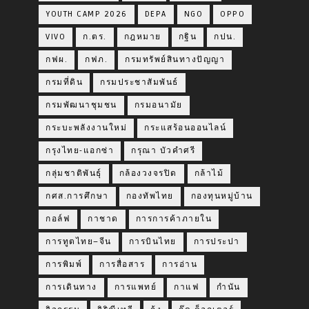
YOUTH CAMP 2026
DEPA
NGO
OPPO
VIVO
ก.ตร.
กฎหมาย
กฐิน
กปน.
กฟผ.
กฟภ.
กรมทรัพย์สินทางปัญญา
กรมที่ดิน
กรมประชาสัมพันธ์
กรมพัฒนาชุมชน
กรมอนามัย
กระบะพลังงานใหม่
กระแสร้อนออนไลน์
กรุงไทย-แอกซ่า
กรุณา บัวคำศรี
กลุ่มชาติพันธุ์
กล้องวงจรปิด
กล้าไม้
กศส.การศึกษา
กองทัพไทย
กองทุนหมู่บ้าน
กอล์ฟ
กาชาด
การการค้าภายใน
การทูตไทย–จีน
การบินไทย
การประปา
การพิมพ์
การสื่อสาร
การอ่าน
การเดินทาง
การแพทย์
กาแฟ
กำนัน