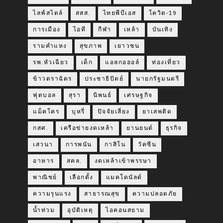
ไลฟ์สไตล์
สสส.
ไทยพีบีเอส
โควิด-19
การเมือง
ไอที
กีฬา
เหล้า
บันเทิง
รามคำแหง
สุขภาพ
เยาวชน
รพ.หัวเฉียว
เด็ก
แอลกอฮอล์
ท่องเที่ยว
ข้าวตราฉัตร
ประชาธิปัตย์
นายกรัฐมนตรี
ฟุตบอล
สุรา
นิพนธ์
เศรษฐกิจ
แม็คโคร
บุหรี่
ปัจจัยเสี่ยง
ยาเสพติด
กสศ.
เครือข่ายงดเหล้า
ยานยนต์
ธุรกิจ
เสวนา
การพนัน
กาสิโน
วัคซีน
อาหาร
สคล.
งดเหล้าเข้าพรรษา
พาณิชย์
เลือกตั้ง
แมคโดนัลด์
ความรุนแรง
สาธารณสุข
ความปลอดภัย
น้ำท่วม
อุบัติเหตุ
ไอคอนสยาม