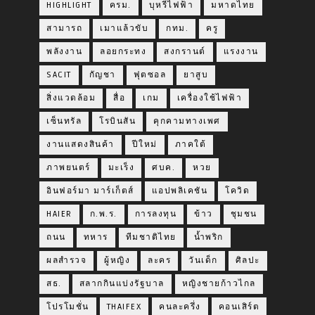
HIGHLIGHT
ครม.
บุหรี่ไฟฟ้า
มหาดไทย
สามารถ
เมาแล้วขับ
กทม.
ครู
พลังงาน
ลอยกระทง
สงกรานต์
แรงงาน
SACIT
กัญชา
ฟุตซอล
ยาสูบ
สิ่งแวดล้อม
สื่อ
เกม
เครื่องใช้ไฟฟ้า
เซ็นทรัล
โรบินสัน
คุกคามทางเพศ
งานแสดงสินค้า
ปีใหม่
ภาคใต้
ภาพยนตร์
มะเร็ง
ศบค.
หวย
อินฟอร์มา มาร์เก็ตส์
แอปพลิเคชัน
โควิด
HAIER
ก.พ.ร.
การลงทุน
ข้าว
ชุมชน
ถนน
ทหาร
ทีมชาติไทย
น้ำพริก
ผลสำรวจ
ผู้หญิง
ละคร
วันเด็ก
ศิลปะ
สธ.
สลากกินแบ่งรัฐบาล
หญิงชายก้าวไกล
โปรโมชั่น
THAIFEX
คนละครึ่ง
คอนเสิร์ต