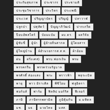
ประกันสุขภาพ
ประชากร
ประชามติ
ประชุมวิชาการ
ประวิตร
ประเพณี
ประเวศ
ปริญญาบัตร
ปริญญ์
ปลาวาฬ
ปลูกป่า
ปศุสัตว์
ปัญญาภิวัฒน์
ปากเกร็ด
ป๊อบอัพสโตร์
ป๋อมแป๋ม
ผบ.ตร.
ผลวิจัย
ผู้ขับขี่
ผู้นำ
ผู้ย้ายถิ่นสากล
ผู้โดยสาร
ผู้ใหญ่บ้าน
ผ้อำนวยการส.ส.ท.
ผ้าอ้อม
ฝน
ฝรั่งเศส}
พรบ.ฟอกเงิน
พรม
พรรคกรีน
พรรคร่วมรัฐบาล
พรศักดิ์ ส่องแสง
พระ
พราวฟ้า
พลุระเบิด
พายุ
พาว มิราเคิล
พีซีโฮม
ฟลูอิดรา
ฟอร์บส์
ฟาร์ม
ฟิลลิป มอร์ริส
ฟีเจอร์
ภาษี
ภาษีสรรพสามิต
ภูมิคุ้มกัน
ม.มหิดล
มช.
มธ.
มวยไทย
มสส.