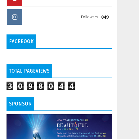
849
Followers
FACEBOOK
TOTAL PAGEVIEWS
3
0
9
8
0
4
4
SPONSOR