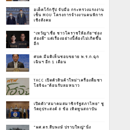
อเด็คโก้กรุ๊ป จับมือ กระทรวงแรงงาน
เซ็น MOU โครงการจ้างงานคนพิการ
เชิงสังคม
"เทวัญ"เชื่อ ชาวโคราชให้อภัย"ช่อง
ส่องผี" แต่เรื่องอย่างนี้ต้องไม่เกิดขึ้น
อีก
ศบค.มีมติเห็นชอบขยาย พ.ร.ก.ฉุก
เฉินฯ อีก 1 เดือน
TACC เปิดตัวสินค้าใหม่"เครื่องดื่มชา
โฮจิฉะ"ต้อนรับลมหนาว
เปิดตัว"สมาคมสมาชิกรัฐสภาไทย" ชู
วัตถุประสงค์ 8 ข้อ เทิดทูนสถาบัน
“ผศ.ดร.สืบพงษ์ ปราบใหญ่”นั่ง