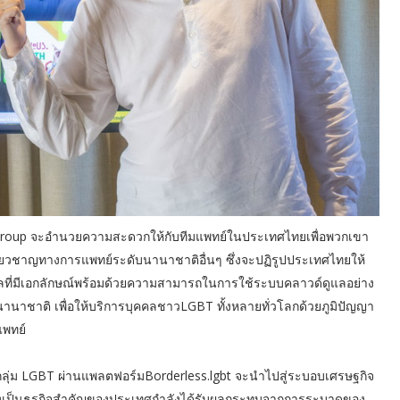
re Group จะอำนวยความสะดวกให้กับทีมแพทย์ในประเทศไทยเพื่อพวกเขา
ชี่ยวชาญทางการแพทย์ระดับนานาชาติอื่นๆ ซึ่งจะปฏิรูปประเทศไทยให้
ลที่มีเอกลักษณ์พร้อมด้วยความสามารถในการใช้ระบบคลาวด์ดูแลอย่าง
นานาชาติ เพื่อให้บริการบุคคลชาวLGBT ทั้งหลายทั่วโลกด้วยภูมิปัญญา
แพทย์
กลุ่ม LGBT ผ่านแพลตฟอร์มBorderless.lgbt จะนำไปสู่ระบอบเศรษฐกิจ
รซึ่งเป็นธุรกิจสำคัญของประเทศกำลังได้รับผลกระทบจากการระบาดของ