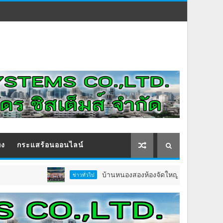
ิง
กระแสร้อนออนไลน์
บ้านหนองสองห้องจัดใหญ่ “แห่เทียนพรรษา–ผ้าป่าซาเ
ข่าวทั่วไป