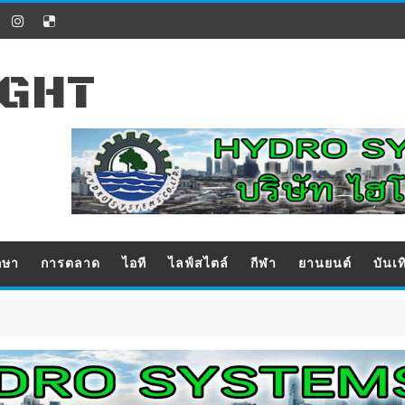
IGHT
กษา
การตลาด
ไอที
ไลฟ์สไตล์
กีฬา
ยานยนต์
บันเท