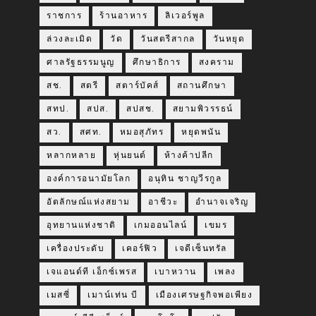
ราชการ
ร้านอาหาร
ลิเวอร์พูล
ล่วงละเมิด
วัด
วันสตรีสากล
วันหยุด
ศาลรัฐธรรมนูญ
ศึกษาธิการ
สงคราม
สช.
สตรี
สตาร์บัคส์
สถานศึกษา
สทป.
สปส.
สปสช.
สยามพิวรรธน์
สว.
สศท.
หมอสุภัทร
หยุดพนัน
หลากหลาย
หุ่นยนต์
ห้างค้าปลีก
องค์การอนามัยโลก
อนุทิน ชาญวีรกูล
อัตลักษณ์แห่งสยาม
อาชีวะ
อำนาจเจริญ
อุทยานแห่งชาติ
เกมออนไลน์
เขมร
เครื่องประดับ
เคอร์ฟิว
เจดีเซ็นทรัล
เจแอนด์ที เอ็กซ์เพรส
เบาหวาน
เพลง
เมสซี่
เมาน์เท่น บี
เมืองเศรษฐกิจพอเพียง