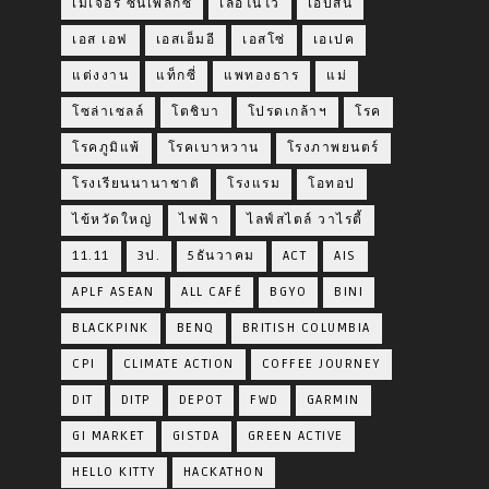
เมเจอร์ ซีนีเพล็กซ์
เลอโนโว
เอปสัน
เอส เอฟ
เอสเอ็มอี
เอสโซ่
เอเปค
แต่งงาน
แท็กซี่
แพทองธาร
แม่
โซล่าเซลล์
โตชิบา
โปรดเกล้าฯ
โรค
โรคภูมิแพ้
โรคเบาหวาน
โรงภาพยนตร์
โรงเรียนนานาชาติ
โรงแรม
โอทอป
ไข้หวัดใหญ่
ไฟฟ้า
ไลฟ์สไตล์ วาไรตี้
11.11
3ป.
5ธันวาคม
ACT
AIS
APLF ASEAN
ALL CAFÉ
BGYO
BINI
BLACKPINK
BENQ
BRITISH COLUMBIA
CPI
CLIMATE ACTION
COFFEE JOURNEY
DIT
DITP
DEPOT
FWD
GARMIN
GI MARKET
GISTDA
GREEN ACTIVE
HELLO KITTY
HACKATHON