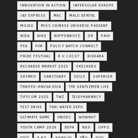
INNOVATION IN ACTION
INTERSOLAR EUROPE
J&T EXPRESS
MAC
MALO DENTAL
MILIEU
MISS CHINESE UNIVERSE PAGEANT
NIDA
NIKE
NIPPONBOYZ
OR
PAIH
PEA
PIM
POLICY WATCH CONNECT
PRIDE FESTIVAL
R U COCO?
RIDDARA
RECHARGE MARKET 2025
SKECHERS
SKYMED
SANCTUARY
SOLIS
SUPERIOR
THAIFEX–ANUGA ASIA
THE GENTLEMEN LIVE
TIFFCOM 2025
TWZ
TELEPHARMACY
TEST DRIVE
THAI WATER EXPO
ULTIMATE GAME
UNODC
WOWNUT
YOUTH CAMP 2026
DEPA
NGO
OPPO
VIVO
ก.ตร.
กฎหมาย
กฐิน
กปน.