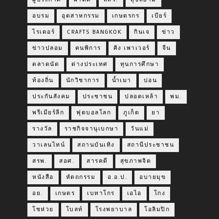
อบรม
อุตสาหกรรม
เกษตรกร
เบียร์
ไรเดอร์
CRAFTS BANGKOK
กินเจ
ข่าว
ข่าวปลอม
คนพิการ
คิง เพาเวอร์
จีน
ตลาดนัด
ต่างประเทศ
ทุนการศึกษา
ท้องถิ่น
นักวิชาการ
น้ำเมา
บ่อน
ประกันสังคม
ประชาชน
ปลอดเหล้า
พม.
พรีเมียร์ลีก
ฟุตบอลโลก
ภูเก็ต
ยา
รางวัล
ราชกิจจานุเบกษา
วันแม่
วาเลนไทน์
สถานบันเทิง
สถานีประชาชน
สรพ.
สอศ.
สารคดี
สุขภาพจิต
หนังสือ
หัตถกรรม
อ.อ.ป.
อบายมุข
อย.
เกษตร
เบทาโกร
เอไอ
โกง
โชห่วย
โบลท์
โรงพยาบาล
โอลิมปิก