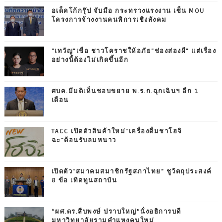
อเด็คโก้กรุ๊ป จับมือ กระทรวงแรงงาน เซ็น MOU
โครงการจ้างงานคนพิการเชิงสังคม
"เทวัญ"เชื่อ ชาวโคราชให้อภัย"ช่องส่องผี" แต่เรื่อง
อย่างนี้ต้องไม่เกิดขึ้นอีก
ศบค.มีมติเห็นชอบขยาย พ.ร.ก.ฉุกเฉินฯ อีก 1
เดือน
TACC เปิดตัวสินค้าใหม่"เครื่องดื่มชาโฮจิ
ฉะ"ต้อนรับลมหนาว
เปิดตัว"สมาคมสมาชิกรัฐสภาไทย" ชูวัตถุประสงค์
8 ข้อ เทิดทูนสถาบัน
“ผศ.ดร.สืบพงษ์ ปราบใหญ่”นั่งอธิการบดี
มหาวิทยาลัยรามคำแหงคนใหม่