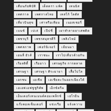
เตือนภัยพิบัติ
เต็ดตรา แพ้ค
เทนนิส
เทศกาล
เทศกาลไทย
เทสโก้ โลตัส
เที่ยวปันสุข
เท่าหรือเทียม
เนอสเซอรี่
เบนซ์
เปเล่
เป๊ปซี่
เผาทำลายยาเสพติด
เพชรบุรี
เพชรสมุทรคีรี
เพลิงไหม้
เพศสภาพ
เฟอร์นิเจอร์
เมียนมา
เยนลี่ ยัวส์
เราชนะ
เราไปเที่ยวด้วยกัน
เรียลลิตี้
เรือยาว
เศรษฐกิจ การตลาด
เศรษฐา
เศรษฐา ศิระฉายา
เสื้อโปโล
เอกชน
เอเชีย
เอเชียตะวันออกเฉียงใต้
เอเอฟเอฟซูซูกิคัพ
เอ็กซ์ตรีม
เอ็นเตอร์เทนเมนต์คอมเพล็กซ์
เฮโรอีน
แก๊งคอลเซ็นเตอร์
แข่งเรือ
แจ้งความ