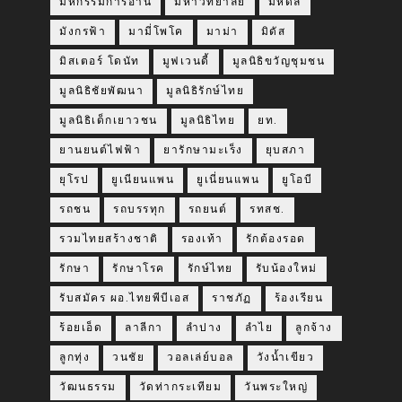
มหกรรมการอ่าน
มหาวิทยาลัย
มหิดล
มังกรฟ้า
มามี่โพโค
มาม่า
มิดัส
มิสเตอร์ โดนัท
มูฟเวนดี้
มูลนิธิขวัญชุมชน
มูลนิธิชัยพัฒนา
มูลนิธิรักษ์ไทย
มูลนิธิเด็กเยาวชน
มูลนิธิไทย
ยท.
ยานยนต์ไฟฟ้า
ยารักษามะเร็ง
ยุบสภา
ยุโรป
ยูเนียนแพน
ยูเนี่ยนแพน
ยูโอบี
รถชน
รถบรรทุก
รถยนต์
รทสช.
รวมไทยสร้างชาติ
รองเท้า
รักต้องรอด
รักษา
รักษาโรค
รักษ์ไทย
รับน้องใหม่
รับสมัคร ผอ.ไทยพีบีเอส
ราชภัฏ
ร้องเรียน
ร้อยเอ็ด
ลาลีกา
ลำปาง
ลำไย
ลูกจ้าง
ลูกทุ่ง
วนชัย
วอลเล่ย์บอล
วังน้ำเขียว
วัฒนธรรม
วัดท่ากระเทียม
วันพระใหญ่