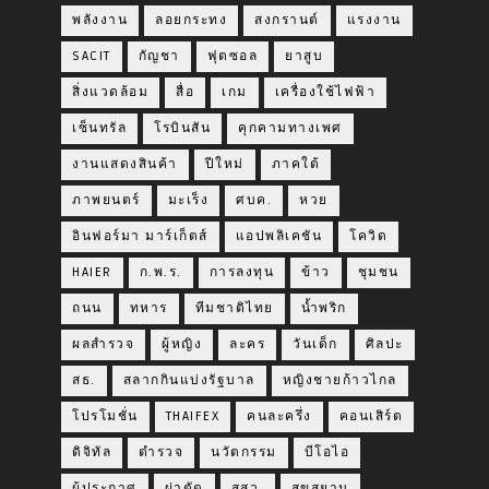
พลังงาน
ลอยกระทง
สงกรานต์
แรงงาน
SACIT
กัญชา
ฟุตซอล
ยาสูบ
สิ่งแวดล้อม
สื่อ
เกม
เครื่องใช้ไฟฟ้า
เซ็นทรัล
โรบินสัน
คุกคามทางเพศ
งานแสดงสินค้า
ปีใหม่
ภาคใต้
ภาพยนตร์
มะเร็ง
ศบค.
หวย
อินฟอร์มา มาร์เก็ตส์
แอปพลิเคชัน
โควิด
HAIER
ก.พ.ร.
การลงทุน
ข้าว
ชุมชน
ถนน
ทหาร
ทีมชาติไทย
น้ำพริก
ผลสำรวจ
ผู้หญิง
ละคร
วันเด็ก
ศิลปะ
สธ.
สลากกินแบ่งรัฐบาล
หญิงชายก้าวไกล
โปรโมชั่น
THAIFEX
คนละครึ่ง
คอนเสิร์ต
ดิจิทัล
ตำรวจ
นวัตกรรม
บีโอไอ
ผู้ประกาศ
ผ่าตัด
สสว.
สุขสยาม