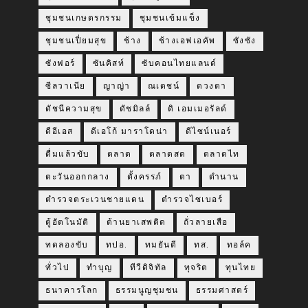
ชุมชนเกษตรกรรม
ชุมชนเข้มแข็ง
ชุมชนเปี่ยมสุข
ช้าง
ช้างเอฟเอคัพ
ซังซัง
ซังฟอร์
ซันคิสท์
ซับคอนไทยแลนด์
ซีลวาเนีย
ญาญ่า
ณเดชน์
ดวงตา
ดัชนีความสุข
ดัชมิลล์
ดิ เอมเมอรัลด์
ดีอีเอส
ดีเอโก้ มาราโดน่า
ดีไซน์เนอร์
ดื่มแล้วขับ
ตลาด
ตลาดสด
ตลาดไท
ตะวันออกกลาง
ตั้งครรภ์
ตา
ตำนาน
ตำรวจตระเวนชายแดน
ตำรวจไซเบอร์
ตู้อัตโนมัติ
ต้านยาเสพติด
ถั่วลายเสือ
ทดลองขับ
ทปอ.
ทมยันตี
ทส.
ทอล์ค
ทั่วไป
ทำบุญ
ทีวีดิจิทัล
ทุจริต
ทุนไทย
ธนาคารโลก
ธรรมนูญชุมชน
ธรรมศาสตร์