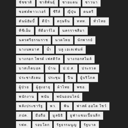
ชัชชาติ
ชาติพันธุ์
ชายแดน
ชาวนา
ซอฟต์พาวเวอร์
ซีรีส์
ญี่ปุ่น
ดนตรี
ดันน์ฮัมบี้
ดีป้า
ตรุษจีน
ททท.
ทั่วไทย
ทีซีเอ็ม
ทีดีอาร์ไอ
นครราชสีมา
นครศรีธรรมราช
นวดไทย
นักพากย์
นางนพมาศ
น้ำ
บลู เอเลเฟ่นท์
บางกอก ไพรด์ เฟสติวัล
บางกอกสไมล์
บาสเก็ตบอล
บ้าน
ป.ป.ส.
ประกวด
ประชาสังคม
ประชุม
ปืน
ผู้บริโภค
ผู้ป่วย
ผู้สูงอายุ
ผ้าไทย
พชอ.
พนักงาน
พนัน
พนันออนไลน์
พลังประชารัฐ
พว.
ฟัน
ฟาสต์ ออโต โชว์
ภปค.
มือถือ
มูลนิธิ
ยูฟ่าแชมเปี้ยนลีก
รฟท.
รอบโลก
รัฐธรรมนูญ
รัฐบาล