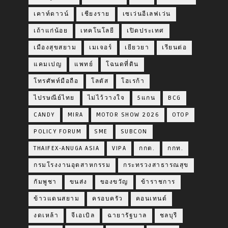
เคาท์ดาวน์
เชียงราย
เซเว่นอีเลฟเว่น
เถ้าแก่น้อย
เทคโนโลยี
เปิดประเทศ
เมืองสุขสยาม
เมเจอร์
เยียวยา
เรียนต่อ
แคมเปญ
แพทย์
โฉนดที่ดิน
โทรศัพท์มือถือ
โลตัส
โฮเรก้า
ไปรษณีย์ไทย
ไม่ไว้วางใจ
5แกน
BCG
CANDY
MIRA
MOTOR SHOW 2026
OTOP
POLICY FORUM
SME
SUBCON
THAIFEX-ANUGA ASIA
VIPA
กกต.
กกท.
กรมโรงงานอุตสาหกรรม
กระทรวงสาธารณสุข
กัมพูชา
ขนส่ง
ของขวัญ
ข้าราชการ
ข้าวแดนสยาม
ครอบครัว
คอนเทนต์
งดเหล้า
จีเอเบิล
ฉายารัฐบาล
ชลบุรี