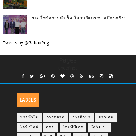
NIA โชว์ความสำเร็จ‘โลกนวัตกรรมเสมือนจริง’
Tweets by @GaKabPrig
Pages
undefined
LABELS
ข่าวทั่วไป
การตลาด
การศึกษา
ข่าวเด่น
ไลฟ์สไตล์
สสส.
ไทยพีบีเอส
โควิด-19