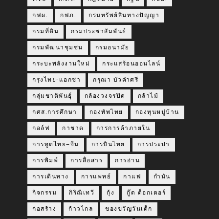
กฟผ.
กฟภ.
กรมทรัพย์สินทางปัญญา
กรมที่ดิน
กรมประชาสัมพันธ์
กรมพัฒนาชุมชน
กรมอนามัย
กระบะพลังงานใหม่
กระแสร้อนออนไลน์
กรุงไทย-แอกซ่า
กรุณา บัวคำศรี
กลุ่มชาติพันธุ์
กล้องวงจรปิด
กล้าไม้
กศส.การศึกษา
กองทัพไทย
กองทุนหมู่บ้าน
กอล์ฟ
กาชาด
การการค้าภายใน
การทูตไทย–จีน
การบินไทย
การประปา
การพิมพ์
การสื่อสาร
การอ่าน
การเดินทาง
การแพทย์
กาแฟ
กำนัน
กิจกรรม
กิริณีเทวี
กุ้ง
กู๊ด ด็อกเตอร์
ก่อสร้าง
ก้าวไกล
ของขวัญวันเด็ก