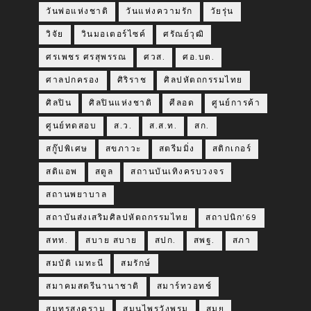
วันพ่อแห่งชาติ
วันแห่งความรัก
วัยรุ่น
วิจัย
วินมอเตอร์ไซค์
ศรัณย์วุฒิ
ศรเพชร ศรสุพรรณ
ศวส.
ศอ.บต.
ศาลปกครอง
ศิริราช
ศิลปหัตถกรรมไทย
ศิลปิน
ศิลปินแห่งชาติ
ศีลอด
ศูนย์การค้า
ศูนย์ทดสอบ
ส.ว.
ส.ส.ท.
สก.
สกู๊ปพิเศษ
สขภาวะ
สตรีมมิ่ง
สติกเกอร์
สติแอพ
สตูล
สถานบันเทิงครบวงจร
สถานพยาบาล
สถาบันส่งเสริมศิลปหัตถกรรมไทย
สถาปนิก’69
สทท.
สบาย สบาย
สปก.
สพฐ.
สภา
สมบัติ เมทะนี
สมรักษ์
สมาคมสตรีนานาชาติ
สมาร์ทวอทช์
สมุทรสงคราม
สมุนไพรวังพรม
สมุย