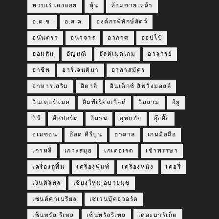
หาบเร่แผงลอย
หุ้น
ห้ามขายเหล้า
อ.ต.ช.
อ.ส.ค.
องค์กรพิทักษ์สัตว์
อนันตรา
อนาจาร
อวกาศ
ออปโป้
ออมสิน
อัญมณี
อัลติเมตเกม
อาจารย์
อาชีพ
อาร์เจนตินา
อาสาสมัคร
อาหารเสริม
อิตาลี
อินเด็กซ์ ลิฟวิ่งมอลล์
อินเตอร์แมค
อิมพีเรียลเวิลด์
อิสลาม
อียู
อีวี
อีสปอร์ต
อีสาน
อุทกภัย
อุ๊งอิ๊ง
อเมซอน
อ๊อด คีรีบูน
ฮาลาล
เกมมือถือ
เกาหลี
เกาะสมุย
เกเตอเรด
เข้าพรรษา
เครื่องถูพื้น
เครื่องพิมพ์
เครื่องหนัง
เคอรี่
เงินดิจิทัล
เชียงใหม่.อบายมุข
เซนต์คาเบรียล
เซเว่นบุ๊คอวอร์ด
เซ็นทรัล รีเทล
เซ็นทรัลรีเทล
เดอะมาร์เก็ต