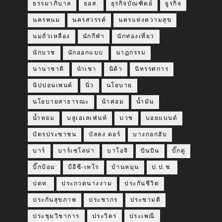
ธรรมาภิบาล
ธอส.
ธุรกิจบัณฑิตย์
ธูรกิจ
นครพนม
นครสวรรค์
นครแห่งความสุข
นมถั่วเหลือง
นักกีฬา
นักท่องเที่ยว
นักบวช
นักออกแบบ
นาฏกรรม
นานาชาติ
นำเชา
นิด้า
นิทรรศการ
นิปปอนเพนต์
นิ่ว
นโยบาย
นโยบายสาธารณะ
น้าค่อม
น้ำมัน
น้ำหอม
บลูเอเลเฟ่นท์
บวช
บอยแบนด์
บัตรประชาชน
บัลลง ดอร์
บางกอกฮับ
บาร์
บาร์เซโลน่า
บาโอจิ
บินบิน
บิ๊กตู่
บิ๊กป้อม
บีอีซี-เทโร
บ้านหมุน
ป.ป.ช.
ปตท.
ประกวดนางงาม
ประกันชีวิต
ประกันสุขภาพ
ประชากร
ประชามติ
ประชุมวิชาการ
ประวิตร
ประเพณี