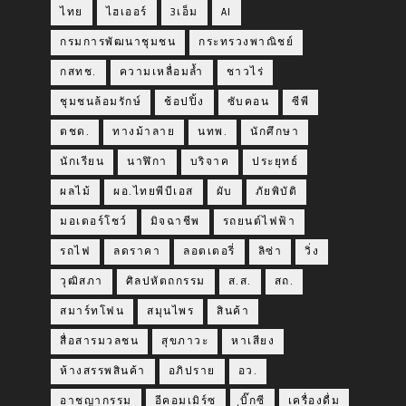
ไทย
ไฮเออร์
3เอ็ม
AI
กรมการพัฒนาชุมชน
กระทรวงพาณิชย์
กสทช.
ความเหลื่อมล้ำ
ชาวไร่
ชุมชนล้อมรักษ์
ช้อปปิ้ง
ซับคอน
ซีพี
ตชด.
ทางม้าลาย
นทพ.
นักศึกษา
นักเรียน
นาฬิกา
บริจาค
ประยุทธ์
ผลไม้
ผอ.ไทยพีบีเอส
ผับ
ภัยพิบัติ
มอเตอร์โชว์
มิจฉาชีพ
รถยนต์ไฟฟ้า
รถไฟ
ลดราคา
ลอตเตอรี่
ลิซ่า
วิ่ง
วุฒิสภา
ศิลปหัตถกรรม
ส.ส.
สถ.
สมาร์ทโฟน
สมุนไพร
สินค้า
สื่อสารมวลชน
สุขภาวะ
หาเสียง
ห้างสรรพสินค้า
อภิปราย
อว.
อาชญากรรม
อีคอมเมิร์ซ
ฺบิ๊กซี
เครื่องดื่ม