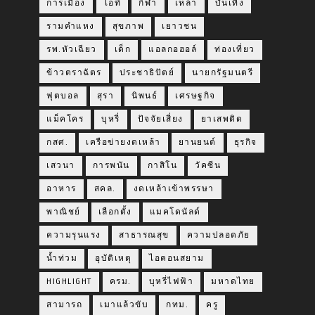
การเมือง
ไอที
กีฬา
เหล้า
บันเทิง
รามคำแหง
สุขภาพ
เยาวชน
รพ.หัวเฉียว
เด็ก
แอลกอฮอล์
ท่องเที่ยว
ข้าวตราฉัตร
ประชาธิปัตย์
นายกรัฐมนตรี
ฟุตบอล
สุรา
นิพนธ์
เศรษฐกิจ
แม็คโคร
บุหรี่
ปัจจัยเสี่ยง
ยาเสพติด
กสศ.
เครือข่ายงดเหล้า
ยานยนต์
ธุรกิจ
เสวนา
การพนัน
กาสิโน
วัคซีน
อาหาร
สคล.
งดเหล้าเข้าพรรษา
พาณิชย์
เลือกตั้ง
แมคโดนัลด์
ความรุนแรง
สาธารณสุข
ความปลอดภัย
น้ำท่วม
อุบัติเหตุ
ไอคอนสยาม
HIGHLIGHT
ครม.
บุหรี่ไฟฟ้า
มหาดไทย
สามารถ
เมาแล้วขับ
กทม.
ครู