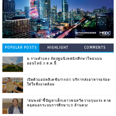
POPULAR POSTS
HIGHLIGHT
COMMENTS
ม.รามคำแหง จัดปฐมนิเทศนักศึกษาใหม่แบบ
ออนไลน์ 3 ส.ค.นี้
เปิดตัวแอปพลิเคชันYindii บริการส่งอาหารอร่อย-
ใส่ใจสิ่งแวดล้อม
"สมพงษ์"ชี้ปัญหาเด็กเยาวชนทวีความรุนแรง คาด
หลุดนอกระบบการศึกษา10 ล้านคน!