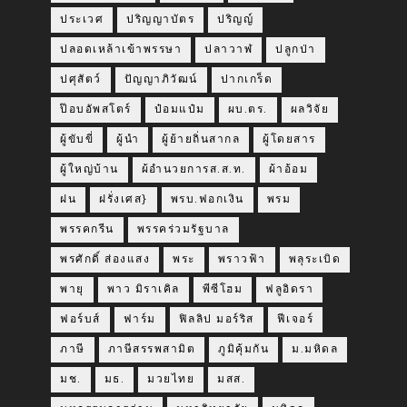
ประเวศ
ปริญญาบัตร
ปริญญ์
ปลอดเหล้าเข้าพรรษา
ปลาวาฬ
ปลูกป่า
ปศุสัตว์
ปัญญาภิวัฒน์
ปากเกร็ด
ป๊อบอัพสโตร์
ป๋อมแป๋ม
ผบ.ตร.
ผลวิจัย
ผู้ขับขี่
ผู้นำ
ผู้ย้ายถิ่นสากล
ผู้โดยสาร
ผู้ใหญ่บ้าน
ผ้อำนวยการส.ส.ท.
ผ้าอ้อม
ฝน
ฝรั่งเศส}
พรบ.ฟอกเงิน
พรม
พรรคกรีน
พรรคร่วมรัฐบาล
พรศักดิ์ ส่องแสง
พระ
พราวฟ้า
พลุระเบิด
พายุ
พาว มิราเคิล
พีซีโฮม
ฟลูอิดรา
ฟอร์บส์
ฟาร์ม
ฟิลลิป มอร์ริส
ฟีเจอร์
ภาษี
ภาษีสรรพสามิต
ภูมิคุ้มกัน
ม.มหิดล
มช.
มธ.
มวยไทย
มสส.