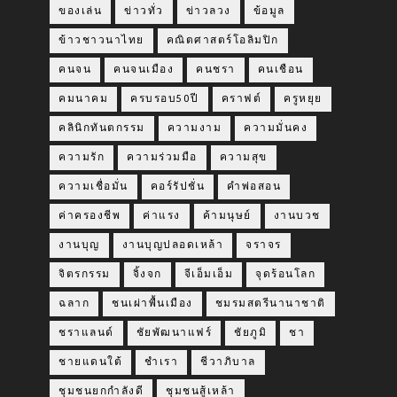
ของเล่น
ข่าวทั่ว
ข่าวลวง
ข้อมูล
ข้าวชาวนาไทย
คณิตศาสตร์โอลิมปิก
คนจน
คนจนเมือง
คนชรา
คนเชือน
คมนาคม
ครบรอบ50ปี
คราฟต์
ครูหยุย
คลินิกทันตกรรม
ความงาม
ความมั่นคง
ความรัก
ความร่วมมือ
ความสุข
ความเชื่อมั่น
คอร์รัปชั่น
คำพ่อสอน
ค่าครองชีพ
ค่าแรง
ค้ามนุษย์
งานบวช
งานบุญ
งานบุญปลอดเหล้า
จราจร
จิตรกรรม
จิ้งจก
จีเอ็มเอ็ม
จุดร้อนโลก
ฉลาก
ชนเผ่าพื้นเมือง
ชมรมสตรีนานาชาติ
ชราแลนด์
ชัยพัฒนาแฟร์
ชัยภูมิ
ชา
ชายแดนใต้
ชำเรา
ชีวาภิบาล
ชุมชนยกกำลังดี
ชุมชนสู้เหล้า