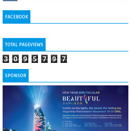
FACEBOOK
TOTAL PAGEVIEWS
3
0
9
5
7
9
7
SPONSOR