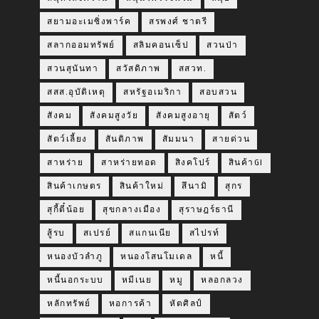
สยามอะเมซิ่งพาร์ค
สรพงศ์ ชาตรี
สลากออมทรัพย์
สลิมคอนเซ็ป
สวนป่า
สวนสุนันทา
สวัสดิภาพ
สสวท.
สสส.อุบัติเหตุ
สหรัฐอเมริกา
สอบสวน
สังคม
สังคมสูงวัย
สังคมสูงอายุ
สัตว์
สัตว์เลี้ยง
สันติภาพ
สัมมนา
สายด่วน
สาหร่าย
สาหร่ายทอด
สิงคโปร์
สินค้าGI
สินค้าเกษตร
สินค้าใหม่
สึนามิ
สุกร
สุกี้ตี๋น้อย
สุขกลางเมือง
สุราษฎร์ธานี
สู้รบ
สเปรย์
สแกนเนีย
สไปรท์
หนองบัวลำภู
หนองโสนโมเดล
หนี้
หนี้นอกระบบ
หมีเนย
หมู
หลอกลวง
หลักทรัพย์
หอการค้า
หัตศิลป์