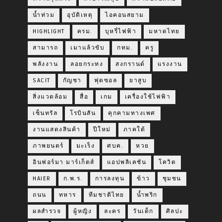
น้ำท่วม
อุบัติเหตุ
ไอคอนสยาม
HIGHLIGHT
ครม.
บุหรี่ไฟฟ้า
มหาดไทย
สามารถ
เมาแล้วขับ
กทม.
ครู
พลังงาน
ลอยกระทง
สงกรานต์
แรงงาน
SACIT
กัญชา
ฟุตซอล
ยาสูบ
สิ่งแวดล้อม
สื่อ
เกม
เครื่องใช้ไฟฟ้า
เซ็นทรัล
โรบินสัน
คุกคามทางเพศ
งานแสดงสินค้า
ปีใหม่
ภาคใต้
ภาพยนตร์
มะเร็ง
ศบค.
หวย
อินฟอร์มา มาร์เก็ตส์
แอปพลิเคชัน
โควิด
HAIER
ก.พ.ร.
การลงทุน
ข้าว
ชุมชน
ถนน
ทหาร
ทีมชาติไทย
น้ำพริก
ผลสำรวจ
ผู้หญิง
ละคร
วันเด็ก
ศิลปะ