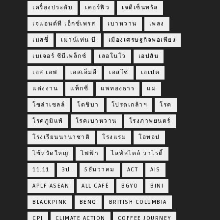
เครื่องประดับ
เคอร์ฟิว
เจดีเซ็นทรัล
เจแอนด์ที เอ็กซ์เพรส
เบาหวาน
เพลง
เมสซี่
เมาน์เท่น บี
เมืองเศรษฐกิจพอเพียง
เมเจอร์ ซีนีเพล็กซ์
เลอโนโว
เอปสัน
เอส เอฟ
เอสเอ็มอี
เอสโซ่
เอเปค
แต่งงาน
แท็กซี่
แพทองธาร
แม่
โซล่าเซลล์
โตชิบา
โปรดเกล้าฯ
โรค
โรคภูมิแพ้
โรคเบาหวาน
โรงภาพยนตร์
โรงเรียนนานาชาติ
โรงแรม
โอทอป
ไข้หวัดใหญ่
ไฟฟ้า
ไลฟ์สไตล์ วาไรตี้
11.11
3ป.
5ธันวาคม
ACT
AIS
APLF ASEAN
ALL CAFÉ
BGYO
BINI
BLACKPINK
BENQ
BRITISH COLUMBIA
CPI
CLIMATE ACTION
COFFEE JOURNEY