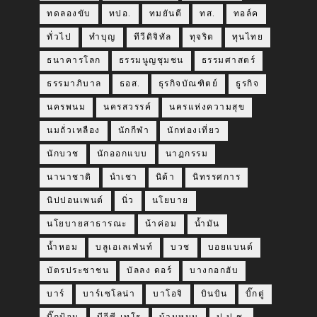
ทดลองขับ
ทปอ.
ทมยันตี
ทส.
ทอล์ค
ทั่วไป
ทำบุญ
ทีวีดิจิทัล
ทุจริต
ทุนไทย
ธนาคารโลก
ธรรมนูญชุมชน
ธรรมศาสตร์
ธรรมาภิบาล
ธอส.
ธุรกิจบัณฑิตย์
ธูรกิจ
นครพนม
นครสวรรค์
นครแห่งความสุข
นมถั่วเหลือง
นักกีฬา
นักท่องเที่ยว
นักบวช
นักออกแบบ
นาฏกรรม
นานาชาติ
นำเชา
นิด้า
นิทรรศการ
นิปปอนเพนต์
นิ่ว
นโยบาย
นโยบายสาธารณะ
น้าค่อม
น้ำมัน
น้ำหอม
บลูเอเลเฟ่นท์
บวช
บอยแบนด์
บัตรประชาชน
บัลลง ดอร์
บางกอกฮับ
บาร์
บาร์เซโลน่า
บาโอจิ
บินบิน
บิ๊กตู่