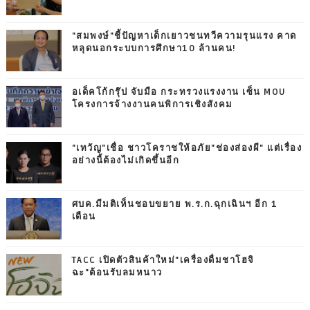
"สมพงษ์"ชี้ปัญหาเด็กเยาวชนทวีความรุนแรง คาด
หลุดนอกระบบการศึกษา10 ล้านคน!
อเด็คโก้กรุ๊ป จับมือ กระทรวงแรงงาน เซ็น MOU
โครงการจ้างงานคนพิการเชิงสังคม
"เทวัญ"เชื่อ ชาวโคราชให้อภัย"ช่องส่องผี" แต่เรื่อง
อย่างนี้ต้องไม่เกิดขึ้นอีก
ศบค.มีมติเห็นชอบขยาย พ.ร.ก.ฉุกเฉินฯ อีก 1
เดือน
TACC เปิดตัวสินค้าใหม่"เครื่องดื่มชาโฮจิ
ฉะ"ต้อนรับลมหนาว