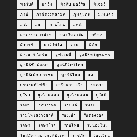
ฟอร์บส์
ฟาร์ม
ฟิลลิป มอร์ริส
ฟีเจอร์
ภาษี
ภาษีสรรพสามิต
ภูมิคุ้มกัน
ม.มหิดล
มช.
มธ.
มวยไทย
มสส.
มหกรรมการอ่าน
มหาวิทยาลัย
มหิดล
มังกรฟ้า
มามี่โพโค
มาม่า
มิดัส
มิสเตอร์ โดนัท
มูฟเวนดี้
มูลนิธิขวัญชุมชน
มูลนิธิชัยพัฒนา
มูลนิธิรักษ์ไทย
มูลนิธิเด็กเยาวชน
มูลนิธิไทย
ยท.
ยานยนต์ไฟฟ้า
ยารักษามะเร็ง
ยุบสภา
ยุโรป
ยูเนียนแพน
ยูเนี่ยนแพน
ยูโอบี
รถชน
รถบรรทุก
รถยนต์
รทสช.
รวมไทยสร้างชาติ
รองเท้า
รักต้องรอด
รักษา
รักษาโรค
รักษ์ไทย
รับน้องใหม่
รับสมัคร ผอ.ไทยพีบีเอส
ราชภัฏ
ร้องเรียน