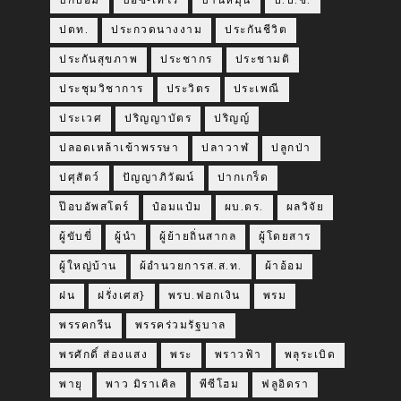
บิ๊กป้อม
บีอีซี-เทโร
บ้านหมุน
ป.ป.ช.
ปตท.
ประกวดนางงาม
ประกันชีวิต
ประกันสุขภาพ
ประชากร
ประชามติ
ประชุมวิชาการ
ประวิตร
ประเพณี
ประเวศ
ปริญญาบัตร
ปริญญ์
ปลอดเหล้าเข้าพรรษา
ปลาวาฬ
ปลูกป่า
ปศุสัตว์
ปัญญาภิวัฒน์
ปากเกร็ด
ป๊อบอัพสโตร์
ป๋อมแป๋ม
ผบ.ตร.
ผลวิจัย
ผู้ขับขี่
ผู้นำ
ผู้ย้ายถิ่นสากล
ผู้โดยสาร
ผู้ใหญ่บ้าน
ผ้อำนวยการส.ส.ท.
ผ้าอ้อม
ฝน
ฝรั่งเศส}
พรบ.ฟอกเงิน
พรม
พรรคกรีน
พรรคร่วมรัฐบาล
พรศักดิ์ ส่องแสง
พระ
พราวฟ้า
พลุระเบิด
พายุ
พาว มิราเคิล
พีซีโฮม
ฟลูอิดรา