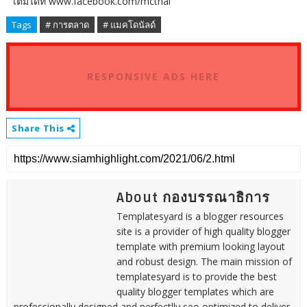
เติมได้ที่ www.facebook.com/mcthai
Tags
# การตลาด
# แมคโดนัลด์
RESPONSIVE ADS HERE
Share This
About กองบรรณาธิการ
Templatesyard is a blogger resources
site is a provider of high quality blogger
template with premium looking layout
and robust design. The main mission of
templatesyard is to provide the best
quality blogger templates which are
professionally designed and perfectlly seo optimized to deliver