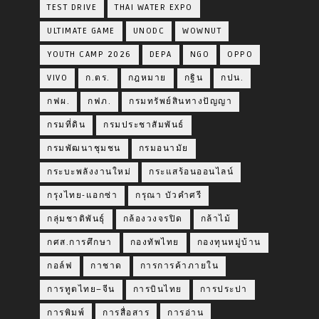
TEST DRIVE
THAI WATER EXPO
ULTIMATE GAME
UNODC
WOWNUT
YOUTH CAMP 2026
DEPA
NGO
OPPO
VIVO
ก.ตร.
กฎหมาย
กฐิน
กปน.
กฟผ.
กฟภ.
กรมทรัพย์สินทางปัญญา
กรมที่ดิน
กรมประชาสัมพันธ์
กรมพัฒนาชุมชน
กรมอนามัย
กระบะพลังงานใหม่
กระแสร้อนออนไลน์
กรุงไทย-แอกซ่า
กรุณา บัวคำศรี
กลุ่มชาติพันธุ์
กล้องวงจรปิด
กล้าไม้
กศส.การศึกษา
กองทัพไทย
กองทุนหมู่บ้าน
กอล์ฟ
กาชาด
การการค้าภายใน
การทูตไทย–จีน
การบินไทย
การประปา
การพิมพ์
การสื่อสาร
การอ่าน