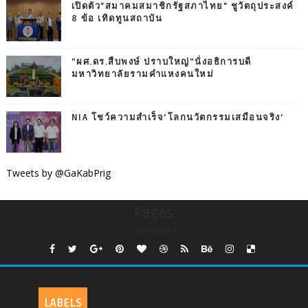
เปิดตัว"สมาคมสมาชิกรัฐสภาไทย" ชูวัตถุประสงค์
8 ข้อ เทิดทูนสถาบัน
“ผศ.ดร.สืบพงษ์ ปราบใหญ่”นั่งอธิการบดี
มหาวิทยาลัยรามคำแหงคนใหม่
NIA โชว์ความสำเร็จ‘โลกนวัตกรรมเสมือนจริง’
Tweets by @GaKabPrig
Pages
undefined
LABELS