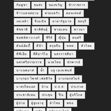
กัมพูชา
ขนส่ง
ของขวัญ
ข้าราชการ
ข้าวแดนสยาม
ครอบครัว
คอนเทนต์
งดเหล้า
จีเอเบิล
ฉายารัฐบาล
ชลบุรี
ชัชชาติ
ชาติพันธุ์
ชายแดน
ชาวนา
ซอฟต์พาวเวอร์
ซีรีส์
ญี่ปุ่น
ดนตรี
ดันน์ฮัมบี้
ดีป้า
ตรุษจีน
ททท.
ทั่วไทย
ทีซีเอ็ม
ทีดีอาร์ไอ
นครราชสีมา
นครศรีธรรมราช
นวดไทย
นักพากย์
นางนพมาศ
น้ำ
บลู เอเลเฟ่นท์
บางกอก ไพรด์ เฟสติวัล
บางกอกสไมล์
บาสเก็ตบอล
บ้าน
ป.ป.ส.
ประกวด
ประชาสังคม
ประชุม
ปืน
ผู้บริโภค
ผู้ป่วย
ผู้สูงอายุ
ผ้าไทย
พชอ.