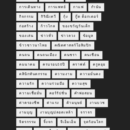
การเดินทาง
การแพทย์
กาแฟ
กำนัน
กิจกรรม
กิริณีเทวี
กุ้ง
กู๊ด ด็อกเตอร์
ก่อสร้าง
ก้าวไกล
ของขวัญวันเด็ก
ของเล่น
ข่าวทั่ว
ข่าวลวง
ข้อมูล
ข้าวชาวนาไทย
คณิตศาสตร์โอลิมปิก
คนจน
คนจนเมือง
คนชรา
คนเชือน
คมนาคม
ครบรอบ50ปี
คราฟต์
ครูหยุย
คลินิกทันตกรรม
ความงาม
ความมั่นคง
ความรัก
ความร่วมมือ
ความสุข
ความเชื่อมั่น
คอร์รัปชั่น
คำพ่อสอน
ค่าครองชีพ
ค่าแรง
ค้ามนุษย์
งานบวช
งานบุญ
งานบุญปลอดเหล้า
จราจร
จิตรกรรม
จิ้งจก
จีเอ็มเอ็ม
จุดร้อนโลก