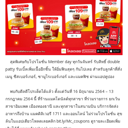
สุดพิเศษกับโปรโมชั่น Member day ทุกวันจันทร์ รับสิทธิ์ double
patty รับเบิ้ลเพิ่มเนื้ออีกชิ้น ให้อิ่มฟินสุดๆ กันไปเลย สำหรับลูกค้าที่สั่ง
เมนู ชีสเบอร์เกอร์, ซามูไรเบอร์เกอร์ และแมคฟิช ผ่านแอปคูปอง
พบกับดีลดีโปรเด็ดได้แล้ว ตั้งแต่วันที่ 16 มิถุนายน 2564 – 13
กรกฎาคม 2564 นี้ ที่ร้านแมคโดนัลด์ทุกสาขา ที่ร่วมรายการ ยกเว้น
สาขาอิมแพค เมืองทองธานี และทุกสาขาในสนามบิน บริการจัดส่ง
อาหารถึงบ้าน แมคดิลิเวอรี 1711 และออนไลน์ ไม่ร่วมโปรโมชั่น สุข
ล้นในแอปเดียวโหลดเลยคลิก bit.ly/Mc_coupons ดูรายละเอียดเพิ่ม