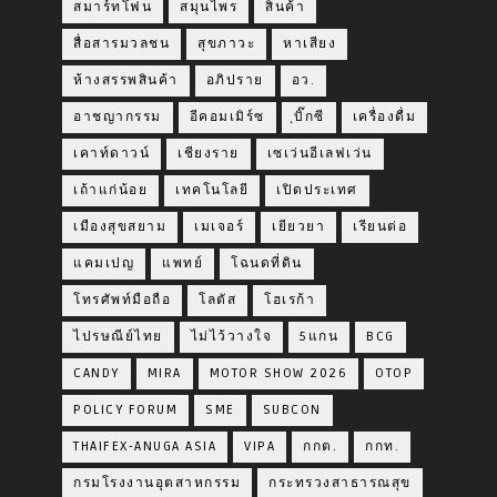
สมาร์ทโฟน
สมุนไพร
สินค้า
สื่อสารมวลชน
สุขภาวะ
หาเสียง
ห้างสรรพสินค้า
อภิปราย
อว.
อาชญากรรม
อีคอมเมิร์ซ
ฺบิ๊กซี
เครื่องดื่ม
เคาท์ดาวน์
เชียงราย
เซเว่นอีเลฟเว่น
เถ้าแก่น้อย
เทคโนโลยี
เปิดประเทศ
เมืองสุขสยาม
เมเจอร์
เยียวยา
เรียนต่อ
แคมเปญ
แพทย์
โฉนดที่ดิน
โทรศัพท์มือถือ
โลตัส
โฮเรก้า
ไปรษณีย์ไทย
ไม่ไว้วางใจ
5แกน
BCG
CANDY
MIRA
MOTOR SHOW 2026
OTOP
POLICY FORUM
SME
SUBCON
THAIFEX-ANUGA ASIA
VIPA
กกต.
กกท.
กรมโรงงานอุตสาหกรรม
กระทรวงสาธารณสุข