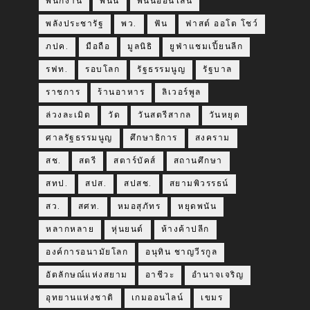
พนักงาน
พนัน
พนันออนไลน์
พลังประชารัฐ
พว.
ฟัน
ฟาสต์ ออโต โชว์
ภปค.
มือถือ
มูลนิธิ
ยูฟ่าแชมเปี้ยนลีก
รฟท.
รอบโลก
รัฐธรรมนูญ
รัฐบาล
ราชการ
ร้านอาหาร
ลิเวอร์พูล
ล่วงละเมิด
วัด
วันสตรีสากล
วันหยุด
ศาลรัฐธรรมนูญ
ศึกษาธิการ
สงคราม
สช.
สตรี
สตาร์บัคส์
สถานศึกษา
สทป.
สปส.
สปสช.
สยามพิวรรธน์
สว.
สศท.
หมอสุภัทร
หยุดพนัน
หลากหลาย
หุ่นยนต์
ห้างค้าปลีก
องค์การอนามัยโลก
อนุทิน ชาญวีรกูล
อัตลักษณ์แห่งสยาม
อาชีวะ
อำนาจเจริญ
อุทยานแห่งชาติ
เกมออนไลน์
เขมร