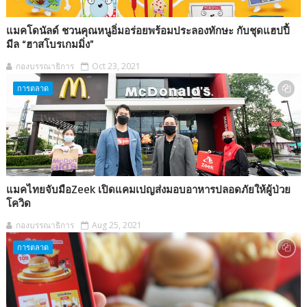
แมคโดนัลด์ ชวนคุณหนูอิ่มอร่อยพร้อมประลองทักษะ กับชุดแฮปปี้
มีล “ฮาสโบรเกมมิ่ง”
กองบรรณาธิการ
Oct 23, 2021
การตลาด
แมคไทยจับมือZeek เปิดแคมเปญส่งมอบอาหารปลอดภัยให้ผู้ป่วย
โควิด
กองบรรณาธิการ
Aug 25, 2021
การตลาด