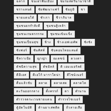
ฉลาก
ชนเผ่าพื้นเมือง
ชมรมสตรีนานาชาติ
ชราแลนด์
ชัยพัฒนาแฟร์
ชัยภูมิ
ชา
ชายแดนใต้
ชำเรา
ชีวาภิบาล
ชุมชนยกกำลังดี
ชุมชนสู้เหล้า
ชุมชนเกษตรกรรม
ชุมชนเข้มแข็ง
ชุมชนเปี่ยมสุข
ช้าง
ช้างเอฟเอคัพ
ซังซัง
ซังฟอร์
ซันคิสท์
ซับคอนไทยแลนด์
ซีลวาเนีย
ญาญ่า
ณเดชน์
ดวงตา
ดัชนีความสุข
ดัชมิลล์
ดิ เอมเมอรัลด์
ดีอีเอส
ดีเอโก้ มาราโดน่า
ดีไซน์เนอร์
ดื่มแล้วขับ
ตลาด
ตลาดสด
ตลาดไท
ตะวันออกกลาง
ตั้งครรภ์
ตา
ตำนาน
ตำรวจตระเวนชายแดน
ตำรวจไซเบอร์
ตู้อัตโนมัติ
ต้านยาเสพติด
ถั่วลายเสือ