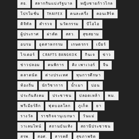
สธ.
สลากกินแบ่งรัฐบาล
หญิงชายก้าวไกล
โปรโมชั่น
THAIFEX
คนละครึ่ง
คอนเสิร์ต
ดิจิทัล
ตำรวจ
นวัตกรรม
บีโอไอ
ผู้ประกาศ
ผ่าตัด
สสว.
สุขสยาม
อบรม
อุตสาหกรรม
เกษตรกร
เบียร์
ไรเดอร์
CRAFTS BANGKOK
กินเจ
ข่าว
ข่าวปลอม
คนพิการ
คิง เพาเวอร์
จีน
ตลาดนัด
ต่างประเทศ
ทุนการศึกษา
ท้องถิ่น
นักวิชาการ
น้ำเมา
บ่อน
ประกันสังคม
ประชาชน
ปลอดเหล้า
พม.
พรีเมียร์ลีก
ฟุตบอลโลก
ภูเก็ต
ยา
รางวัล
ราชกิจจานุเบกษา
วันแม่
วาเลนไทน์
สถานบันเทิง
สถานีประชาชน
สรพ.
สอศ.
สารคดี
สุขภาพจิต