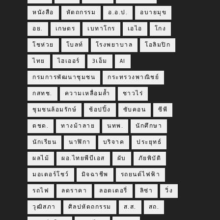
หนังสือ
หัตถกรรม
อ.อ.ป.
อบายมุข
อย.
เกษตร
เบทาโกร
เอไอ
โกง
โชห่วย
โบลท์
โรงพยาบาล
โอลิมปิก
ไทย
ไฮเออร์
3เอ็ม
AI
กรมการพัฒนาชุมชน
กระทรวงพาณิชย์
กสทช.
ความเหลื่อมล้ำ
ชาวไร่
ชุมชนล้อมรักษ์
ช้อปปิ้ง
ซับคอน
ซีพี
ตชด.
ทางม้าลาย
นทพ.
นักศึกษา
นักเรียน
นาฬิกา
บริจาค
ประยุทธ์
ผลไม้
ผอ.ไทยพีบีเอส
ผับ
ภัยพิบัติ
มอเตอร์โชว์
มิจฉาชีพ
รถยนต์ไฟฟ้า
รถไฟ
ลดราคา
ลอตเตอรี่
ลิซ่า
วิ่ง
วุฒิสภา
ศิลปหัตถกรรม
ส.ส.
สถ.