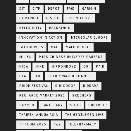
DIT
DITP
DEPOT
FWD
GARMIN
GI MARKET
GISTDA
GREEN ACTIVE
HELLO KITTY
HACKATHON
INNOVATION IN ACTION
INTERSOLAR EUROPE
J&T EXPRESS
MAC
MALO DENTAL
MILIEU
MISS CHINESE UNIVERSE PAGEANT
NIDA
NIKE
NIPPONBOYZ
OR
PAIH
PEA
PIM
POLICY WATCH CONNECT
PRIDE FESTIVAL
R U COCO?
RIDDARA
RECHARGE MARKET 2025
SKECHERS
SKYMED
SANCTUARY
SOLIS
SUPERIOR
THAIFEX–ANUGA ASIA
THE GENTLEMEN LIVE
TIFFCOM 2025
TWZ
TELEPHARMACY