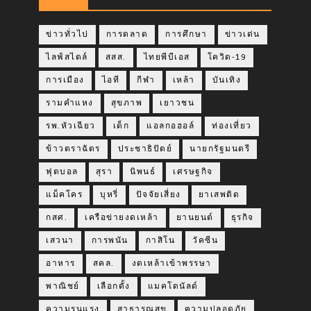
ข่าวทั่วไป
การตลาด
การศึกษา
ข่าวเด่น
ไลฟ์สไตล์
สสส.
ไทยพีบีเอส
โควิด-19
การเมือง
ไอที
กีฬา
เหล้า
บันเทิง
รามคำแหง
สุขภาพ
เยาวชน
รพ.หัวเฉียว
เด็ก
แอลกอฮอล์
ท่องเที่ยว
ข้าวตราฉัตร
ประชาธิปัตย์
นายกรัฐมนตรี
ฟุตบอล
สุรา
นิพนธ์
เศรษฐกิจ
แม็คโคร
บุหรี่
ปัจจัยเสี่ยง
ยาเสพติด
กสศ.
เครือข่ายงดเหล้า
ยานยนต์
ธุรกิจ
เสวนา
การพนัน
กาสิโน
วัคซีน
อาหาร
สคล.
งดเหล้าเข้าพรรษา
พาณิชย์
เลือกตั้ง
แมคโดนัลด์
ความรุนแรง
สาธารณสุข
ความปลอดภัย